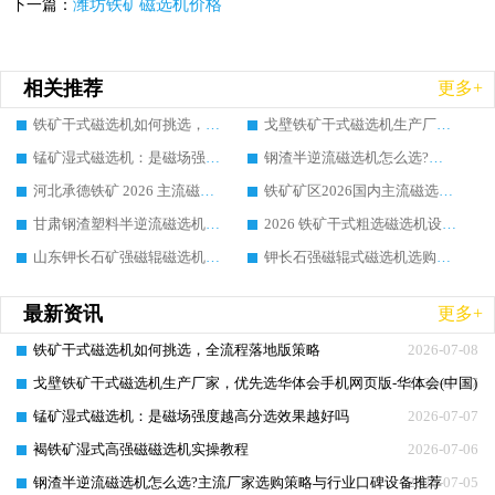
潍坊铁矿磁选机价格
下一篇：
相关推荐
更多+
铁矿干式磁选机如何挑选，全流程落地版策略
戈壁铁矿干式磁选机生产厂家，优先选华体会手机网页版-华体会(中国) 的核心理由
锰矿湿式磁选机：是磁场强度越高分选效果越好吗
钢渣半逆流磁选机怎么选?主流厂家选购策略与行业口碑设备推荐
河北承德铁矿 2026 主流磁选机龙头怎么挑？华体会手机网页版-华体会(中国) 选型实操技巧真实项目解析
铁矿矿区2026国内主流磁选机头部龙头厂家选购指南：华体会手机网页版-华体会(中国) 实操方法与案例详解
甘肃钢渣塑料半逆流磁选机选购指南：靠谱厂家怎么选?行业口碑品牌推荐
2026 铁矿干式粗选磁选机设备怎么选?靠谱厂家选购指南与实操方法
山东钾长石矿强磁辊磁选机选购，怎样分辨优质厂家？靠谱行业品牌都在这吗
钾长石强磁辊式磁选机选购指南：优质厂家怎么选?行业口碑品牌推荐
最新资讯
更多+
铁矿干式磁选机如何挑选，全流程落地版策略
2026-07-08
戈壁铁矿干式磁选机生产厂家，优先选华体会手机网页版-华体会(中国) 
2026-07-07
锰矿湿式磁选机：是磁场强度越高分选效果越好吗
2026-07-07
褐铁矿湿式高强磁磁选机实操教程
2026-07-06
钢渣半逆流磁选机怎么选?主流厂家选购策略与行业口碑设备推荐
2026-07-05