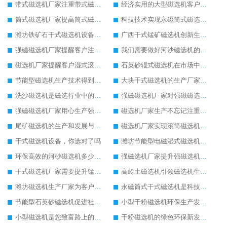
带式磁选机厂家注重带式磁选机细节生产
经济实用的大型磁选机客户反馈好
筒式磁选机厂家提高筒式磁选机的设备质量
科技技术实现永磁筒式磁选机飞跃发展
潍坊铁矿石干式磁选机设备厂家注重磁选机的质量生产
广西干式锰矿磁选机创新生产促进经济增长
强磁磁选机厂家提醒客户注意强磁磁选机的安全生产
我们需要做好河沙磁选机的每日检查工作
磁选机厂家提醒客户湿式滚筒磁选机并不是贵的好
石英砂辊式磁选机在市场中有稳定的发展局势
节能型磁选机生产技术得到客户认可
大块干式磁选机的生产厂家市场信誉度高
洗沙磁选机是磁选行业中的知名设备
强磁磁选机厂家对强磁磁选机进行质量和技术升级
强磁磁选机厂家用心生产强磁磁选机设备
磁选机厂家生产不忘记注重品质问题
尾矿磁选机的生产和发展与客户携手共进
磁选机厂家实现滚筒磁选机的全方面发展
干式磁选机设备，你选对了吗
潍坊节能型电磁湿式磁选机价格多少
环保高效的河砂磁选机多少钱，一小时可产300吨
强磁选机厂家提升强磁选机的生产性能
干式磁选机厂家需要提升锰矿干式磁选机生产技术
高岭土磁选机引领磁选机生产新风尚
潍坊磁选机生产厂家为客户生产带来可观经济效益
永磁筒式干式磁选机是科技含量高的磁选机设备
节能型石英砂磁选机促进社会经济效益的提升
小型干粉磁选机环保生产发展速度快
小型磁选机是您致富路上的好帮手
干粉磁选机的绿色环保新发展之路