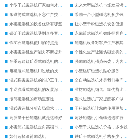
小型干式磁选机厂家如何才能做得更好
未来大型磁选机市场发展潜力无穷
永磁筒式磁选机不忘生产技术革新
采购一台小型磁选机多少钱
永磁磁选机的设备优势有哪些
让小型干粉磁选机设备促进您企业的成长
锰矿干式磁选机受到众多客户的推荐
永磁筒式磁选机始终把客户需求放在首位
铁矿石磁选机使用的特点是比较方便
磁选机设备对客户生产极其重要
永磁磁选机生产能力不断提升
个性化生产让潍坊磁选机的使用更加便利
冬季选购锰矿湿式磁选机的注意事项
强磁磁选机强势来袭，为客户提供更多帮助
电磁湿式磁选机用过硬的技术为客户生产带去便利
小型锰矿磁选机贴心服务
湿式强磁磁选机的维护工作是如此的简单
全自动磁选机才是我们生产需要的
半逆流湿式磁选机的发展深入人心
潍坊磁选机销售厂家优势比较高
滚筒磁选机的市场重要性
湿式磁选机厂家提醒客户做好湿式磁选机的维护工作
湿式磁选机分析市场需求，提升生产技术
干粉磁选机让您的使用更加放心
高质量干粉磁选机就是这样好
河沙磁选机引领磁选选矿行业快速发展
永磁筒式磁选机走向高端市场发展
小型干式磁选机价格，多少钱
如何选择滚筒磁选机
铁矿干式磁选机价格多少，贵不贵