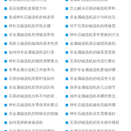
高压辊磨机发展新方向
怎么解决石英砂磁选机带料问题
造成钾长石磁选机价格差异的原因
非金属磁选机设计与科技完美结合
钾长石磁选机的开机步骤
对于石英砂磁选机的维修需要遵守的原则
非金属磁选机所用输送带有何要求
钾长石磁选机零件更换的方法
高岭土磁选机磁场的基本性质
金属磁选机保证磁源高效的方法
如何对非金属磁选机进行质量监管
非金属磁选机的磁系宽度跟磁系半径
钾长石磁选机的磁性调整要点
石英砂磁选机如何进行磨合
冬季金属分选机工作效率为何会受影响
爱护非金属磁选机要做好哪些方面
石英砂磁选机闲置时该如何处理
非金属磁选机的电流变大是什么造成
非金属磁选机投资的误区有哪些
保养金属磁选机的几点细节
石英砂磁选机出料不均的原因有哪几点
操作金属磁选机有哪些禁忌事项
钾长石磁选机冬季保养的要点
钾长石磁选机磁块充磁有哪几种常用方法
非金属磁选机控制噪音的措施
钾长石磁选机试车需要做好哪些方面
如何选择粮食磁选机
石英砂磁选机的安全操作规程