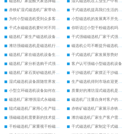
磁选机厂家提醒大家选择磁选机注意设备质量
湿式磁选机在工业生产中有很重要的地位
赤铁矿湿式磁选机厂家带动赤铁矿湿式磁选机进步发展
干式磁选机提高我们生活的舒适度
为何小型磁选机受到众多客户的追捧
小型磁选机的发展离不开先进的生产技术
干式永磁磁选机要针对不同客户定制生产
你听说过小型干粉磁选机吗
磁选机厂家生产磁选机设备将有很大的发展空间
干式强磁磁选机厂家干式强磁磁选机生产中的优势
潍坊强磁磁选机是磁选机行业中优质设备
磁选机公司不断提升磁选机生产技术
磁选机厂家在磁选机设备生产上有自己的特点
干式磁选机厂家发展形势好
磁选机厂家分析选购干式强磁磁选机的方法
客户认可强磁小型磁选机设备
磁选机厂家石英砂磁选机开展除铁新技能
干沙磁选机厂家摆正干沙磁选机创新生产的态度
湿式磁选机设备跟随世界发展脚步快速发展
生产磁选机得到市场欢迎更应该重视技术
小型立环磁选机设备如何在市场中适者生存
质量好的潍坊湿式磁选机是客户生产的必选
磁选机厂家增强湿式永磁磁选机的新技术生产理念
磁选机厂注重自身对客户的售后服务
辊式磁选机厂家用心生产辊式磁选机设备
赤铁矿磁选机厂家展示赤铁矿磁选机的设备优点
强磁磁选机需要新的技术提高强磁磁选机工作效率
潍坊磁选机厂家生产客户需求量高的磁选选矿设备
干粉磁选机厂家重视干粉磁选机的设备质量
干式磁选机厂家制定干式磁选机市场发展新目标