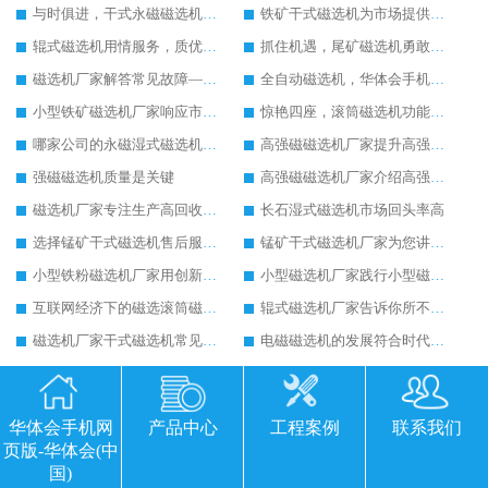
与时俱进，干式永磁磁选机创造新的机遇
铁矿干式磁选机为市场提供更多发展机会
辊式磁选机用情服务，质优价廉
抓住机遇，尾矿磁选机勇敢发展
磁选机厂家解答常见故障——磁选机电机故障问题
全自动磁选机，华体会手机网页版-华体会(中国) 重工诚心给你推荐
小型铁矿磁选机厂家响应市场需求研制小型铁矿磁选机
惊艳四座，滚筒磁选机功能就是这么强大
哪家公司的永磁湿式磁选机质量好
高强磁磁选机厂家提升高强磁磁选机的使用寿命
强磁磁选机质量是关键
高强磁磁选机厂家介绍高强磁磁选机的功能、原理
磁选机厂家专注生产高回收率的磁选机设备
长石湿式磁选机市场回头率高
选择锰矿干式磁选机售后服务更加有保障
锰矿干式磁选机厂家为您讲解锰矿干式磁选机的特点和性能
小型铁粉磁选机厂家用创新改变小型铁粉磁选机命运
小型磁选机厂家践行小型磁选机低碳环保生产
互联网经济下的磁选滚筒磁选机发展更好
辊式磁选机厂家告诉你所不知道的辊式磁选机的秘密
磁选机厂家干式磁选机常见故障电机过热
电磁磁选机的发展符合时代进步要求
根据市场发展磁选机厂家做好磁选机设备的优化设计
小型磁选机厂家的创新生产是日积月累的
强磁磁选机厂家已经将强磁磁选机设备遍布各行各业
磁选机厂家实现强磁辊式磁选机的低能耗和创新生产
华体会手机网
产品中心
工程案例
联系我们
干式磁选设备厂家为干式磁选设备发展注入新的血液
新思维带来湿式磁选机在市场中的新发展
页版-华体会(中
永磁强磁磁选机披荆斩棘努力奋斗
高品质辊式磁选机深受市场的欢迎
国)