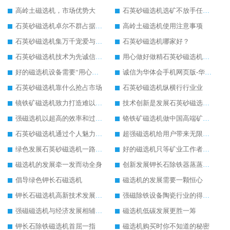
高岭土磁选机，市场优势大
石英砂磁选机选矿不放手任何一个
石英砂磁选机卓尔不群占据磁选行业一片天
高岭土磁选机使用注意事项
石英砂磁选机集万千宠爱与一身
石英砂磁选机哪家好？
石英砂磁选机技术为先诚信经营
用心做好做精石英砂磁选机塑造高端企业形象
好的磁选机设备需要“用心呵护”
诚信为华体会手机网页版-华体会(中国) 石英砂磁选机发展保驾护航
石英砂磁选机靠什么抢占市场
石英砂磁选机纵横行行业业
镜铁矿磁选机致力打造难以超越的臻品
技术创新是发展石英砂磁选机的主要驱动力
强磁选机以超高的效率和过硬的品质备受瞩目
铬铁矿磁选机做中国高端矿山行业领跑者
石英砂磁选机通过个人魅力成为行业畅销品
超强磁选机给用户带来无限效益
绿色发展石英砂磁选机一路飙升
好的磁选机只等矿业工作者与之共享
磁选机的发展牵一发而动全身
创新发展钾长石除铁器蒸蒸日上
倡导绿色钾长石磁选机
磁选机的发展需要一颗恒心
钾长石磁选机高新技术发展成为行业助推器
强磁除铁设备陶瓷行业的得力助手
强磁磁选机与经济发展相辅相成
磁选机低碳发展更胜一筹
钾长石除铁磁选机首屈一指
磁选机购买时你不知道的秘密