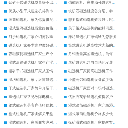
锰矿干式磁选机质量好不出名都难
强磁选机厂家推动强磁选机发起绿色环保生产
优质小型干式磁选机得到市场更加器重
铁矿石磁选机设备介绍、参数以及厂家实力介绍
滚筒磁选机厂家为你提供配置齐全的滚筒磁选机设备
想要辊式磁选机效果好，辊式磁选机的操作细节要重视
湿式逆流磁选机质量好价格便宜
关于辊式磁选机的能耗问题辊式磁选机厂家有话说
河沙磁选机厂家介绍河沙磁选机的安装和维护工作
潍坊磁选机厂家竭诚为您服务
磁选机厂家要求客户做好磁选机的安全操作细节
筒式磁选机以高技术为新的生产起点
强磁滚筒磁选机厂家生产个性化的强磁滚筒磁选机
月销售量高的磁选机，为何是永磁筒式磁选机
湿式滚筒磁选机厂家生产湿式滚筒磁选机获得客户点赞
尾矿磁选机趋向自动化发展
锰矿干式磁选机厂家从国情出发生产靠谱锰矿干式磁选机
磁选机厂家提高磁选机工作效率有妙招
潍坊磁选机厂家，滚筒磁选机比较可靠
小型高强磁选机设备多少钱
干式磁选机厂家简单介绍干式磁选机的性能与特点
磁选机厂家面对市场对磁选机有强劲的发展信心
磁选机厂家常见故障电机过热异常声音的原因及方法
优质石英砂磁选机值得客户追捧
辊式磁选机是客户值得信赖的磁选设备
湿式滚筒磁选机厂家介绍湿式滚筒磁选机性能、特点以及原理
盘式磁选机厂家讲解关于盘式磁选机的原理以及应用
湿式滚筒磁选机价格多少钱，推荐有实力的生产厂家
湿式磁选机厂家感谢客户对湿式磁选机的支持认可
锰矿湿式磁选机厂家提醒客户锰矿湿式磁选机夏季使用注意事项