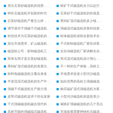
突出石英砂磁选机的优势，让其生产更加方便
铁矿干式磁选机全力以赴打造销售巅峰
钾长石磁选机开创新的时代
石英砂干式磁选机的价值是不可估量的
石英砂磁选机产量怎么样，效果怎么样
黑钨矿湿式磁选机多少钱，生产厂家推荐
调节器对于强磁干式磁选机的重要性
强磁湿式磁选机依靠科技获得新发展
科技技术为石英砂磁选机的发展提供技术支持
粉体磁选机借助全新技术在市场中稳定发展
迎合市场需求，矿山磁选机才有更大发展空间
干式铁粉磁选机厂家告诉客户干式铁粉磁选机应该这样保养
磁选机公司：影响磁选机工作效率的因素
全自动磁选机厂家讲解全自动磁选机的工作
简单实用才是石英砂磁选机发展的核心
筒式湿式磁选机设计用心，果断买入
黑钨矿湿式磁选机的发展注重自身服务
不一样的生产体验，高岭土磁选机
粉料电磁磁选机注重自身发展追求好品质
市场需求促使小型河沙磁选机更好发展
半逆流湿式磁选机的生产中重点抓创新
如此优秀的高岭土强磁磁选机您确定不购买吗
强磁干式磁选机生产能力强留住更多客户
购买锰矿湿式强磁选机为客户带来效益
皮带式磁选机追求个性化发展
小型河沙磁选机前提投资少收益快
干式强磁磁选机融合现代科技生产技术
褐铁矿强磁磁选机的几个亮点
高效节能的强磁辊式磁选机生产更环保
市场发展需要钾钠长石磁选机的配合