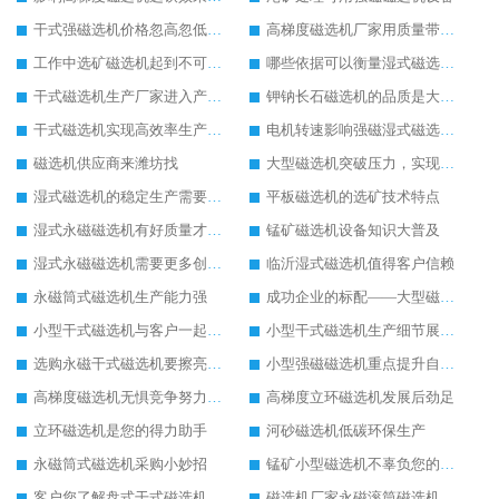
干式强磁选机价格忽高忽低的原因
高梯度磁选机厂家用质量带动生产
工作中选矿磁选机起到不可替代的作用
哪些依据可以衡量湿式磁选机工作效果
干式磁选机生产厂家进入产业创新阶段
钾钠长石磁选机的品质是大家认可的
干式磁选机实现高效率生产形式
电机转速影响强磁湿式磁选机工作效率
磁选机供应商来潍坊找
大型磁选机突破压力，实现飞跃发展
湿式磁选机的稳定生产需要做好日常保养工作
平板磁选机的选矿技术特点
湿式永磁磁选机有好质量才有好未来
锰矿磁选机设备知识大普及
湿式永磁磁选机需要更多创新生产
临沂湿式磁选机值得客户信赖
永磁筒式磁选机生产能力强
成功企业的标配——大型磁选机
小型干式磁选机与客户一起成长
小型干式磁选机生产细节展现在哪
选购永磁干式磁选机要擦亮眼睛
小型强磁磁选机重点提升自身实力
高梯度磁选机无惧竞争努力发展
高梯度立环磁选机发展后劲足
立环磁选机是您的得力助手
河砂磁选机低碳环保生产
永磁筒式磁选机采购小妙招
锰矿小型磁选机不辜负您的信赖
客户您了解盘式干式磁选机的优势吗
磁选机厂家永磁滚筒磁选机重在创新生产