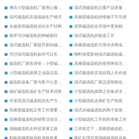
潍坊小型磁选机厂家用心服务客户
湿式强磁选机注重产品质量提升
湿式磁选机实现低碳生产模式
高梯度磁选机的维修不可马虎
永磁滚筒磁选机优化生产结构
滚筒磁选机在市场中更加精彩发展
揭开河沙磁选机的神秘面目
湿式磁选机的粗选工艺
湿式磁选机厂家提升新的磁选工艺
高梯度磁选机可用冷水降温
河沙湿式磁选机如何可以长久使用
物料浓度影响湿式磁选机磁选效果
磁选机厂家告诉你：小型磁选机多少钱
高梯度磁选机的使用寿命怎么延长
小型磁选机故障之油温过高解决方法
湿式磁选机实现自我人生价值
磁选机设备厂家与客户心意相通
湿式磁选机厂家迈进智能化生产行列
镍矿磁选机选矿生产技术优势
小型磁选机故障之设备进水处理方法
半逆流湿式磁选机的生产方式有待改进
小型磁选机走精矿生产路线
高梯度磁选机正常工作需要操作人员用心观察
湿式永磁磁选机的两个发展方向
高梯度磁选机的销售活动注意事项
小型磁选机工作前的准备工作
强磁磁选机走科技发展之路
工作状态下，高梯度磁选机进水怎么办
影响高梯度磁选机选铁效果高低的因素
尾矿处理可用强磁磁选机设备