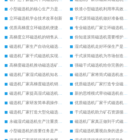
小型磁选机的核心生产力是创新
铁渣小型磁选机利用率高效果好
立环磁选机学会技术改革创新
干式滚筒磁选机做好准备稳定发展
优质高梯度立环磁选机便捷高效生产
专业磁选机厂家立环磁选机使用有保障
高梯度立环磁选机的销售从不打价格战
你知道滚筒磁选机需要维护保养吗
磁选机厂家生产自动化磁选机设备
湿式磁选机走好环保生产是王道
磁选机厂家干式磁选机实现低碳生产
干式滚筒磁选机为市场创造更多价值
高梯度磁选机推动磁选选矿设备行业的发展
强磁干式磁选机给你完善的配套生产服务
磁选机厂家湿式磁选机知名度更高
磁选机厂家将筒式磁选机改革进行到底
磁选机厂家高梯度磁选机销量高
优质磁选机厂家打造专业磁选机
磁选机厂家提高湿式磁选机工作能力
新的思维模式带动磁选机在厂家更好发展
磁选机厂家研发简单易操作的干式磁选机
优质磁选机厂家干式磁选机脚踏实地的生产
磁选机厂家打造大型化磁选机选矿设备
干式磁选机助力矿石资源循环利用
永磁湿式磁选机生产注重质量问题
磁选机厂家真正做到干式磁选机高效率生产
小型磁选机的首要任务是产业转型升级
湿式磁选机重视自身的进步和发展