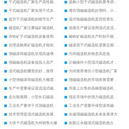
干式磁选机厂家生产高性能干式磁选机设备回馈客户
选购小型干式磁选机要考虑几个方面
干式磁选机厂家实现干式永磁筒式磁选机的成功与创新有关系
潍坊强磁磁选机好用吗，小型强磁磁选机多少钱一台
提升干式磁选机的细节生产很重要
湿式电磁磁选机是您投资生产的好设备
磁选机厂家注重锰矿磁选机多样化发展
选煤生产建议选用湿式逆流磁选机
赤铁矿干式磁选机设备使用范围广
褐铁矿磁选机生产时刻不能忘记创新
合理选购尾矿磁选机才能创更高经济收益
磁滚筒干式磁选机需要定期保养
强磁滚筒磁选机呈现高速增长状态
为何磁选机价格忽高忽低
强磁磁选机设备低投入高产出客户使用更满意
正确操作小型湿式磁选机才能实现较大产能
湿式磁选机哪里的好，推荐合适厂家
为何推荐潍坊小型磁选机厂家
小型强磁滚筒磁选机大概需要多少钱
强磁磁选机的市场发展需要转型创新
生产中需要保证逆流湿式磁选机设备质量
市面上出售的高梯度磁选机多少钱一台
走出瓶颈期，小型长石磁选机迎来新的发展空间
现在市场中的强力磁选机是如何定价的
工业生产要求干式强磁选机的实力不断提升
工业生产需要环保型滚筒磁选机的支持
技术管理是湿式磁选机发展的关键
永磁强磁磁选机未来发展潜力
大块干式磁选机为何销售火爆
创新让永磁湿式磁选机抢占工业市场