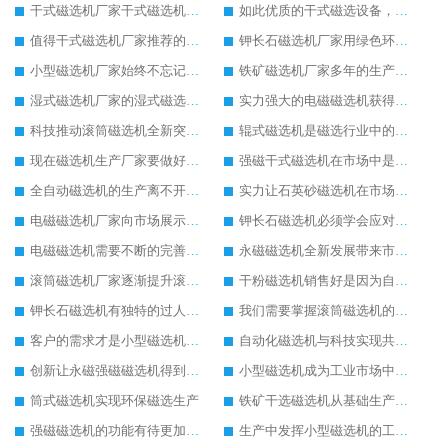
干式磁选机厂家干式磁选机为市场增添发展活力
如此优质的干式磁选设备，客户不远千里来选购
值得干式磁选机厂家推荐的干式磁选机设备
钾长石磁选机厂家用绿色环保为钾长石磁选机的核心发展
小型磁选机厂家始终不忘记努力发展自身
铁矿磁选机厂家多年的生产让铁矿磁选机积累了较多经验
湿式磁选机厂家的湿式磁选机发展逐渐强大
实力强大的电磁磁选机获得市场的认可
科技推动滚筒磁选机全新突破发展
辊式磁选机是磁选行业中的冉冉升起的新星
现在磁选机生产厂家要做好顺应时代的准备
强磁干式磁选机在市场中是无可替代的
全自动磁选机的生产离不开技术创新
实力让石英砂磁选机在市场中发展稳如泰山
电磁磁选机厂家向市场展示电磁磁选机的无穷活力
钾长石磁选机必须学会应对市场压力发展
电磁磁选机需要不断的完善才能成为行业佼佼者
永磁磁选机全新发展带来市场新的活力
滚筒磁选机厂家逐渐提升滚筒磁选机的生产实力
干粉磁选机销售好是因为自身实力强
钾长石磁选机有独特的过人之处
我们需要掌握滚筒磁选机的保养方式
客户的需求才是小型磁选机厂家前进的动力
自动化磁选机与科技实现共进步发展
创新让永磁强磁磁选机得到更好地发展
小型磁选机成为工业市场中的主力军
筒式磁选机实现环保磁选生产
铁矿干选磁选机从基础生产上拓宽发展空间
强磁磁选机的功能有待更加完善
生产中发挥小型磁选机的工作效率