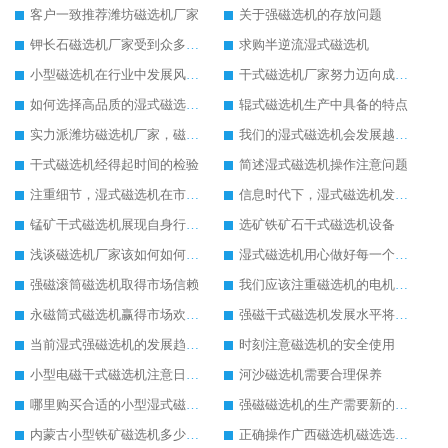
客户一致推荐潍坊磁选机厂家
关于强磁选机的存放问题
钾长石磁选机厂家受到众多客户欢迎
求购半逆流湿式磁选机
小型磁选机在行业中发展风生水起
干式磁选机厂家努力迈向成功之路
如何选择高品质的湿式磁选机设备
辊式磁选机生产中具备的特点
实力派潍坊磁选机厂家，磁选机设备质量就是好
我们的湿式磁选机会发展越来越好
干式磁选机经得起时间的检验
简述湿式磁选机操作注意问题
注重细节，湿式磁选机在市场发展更好
信息时代下，湿式磁选机发展潜力无穷
锰矿干式磁选机展现自身行业特色
选矿铁矿石干式磁选机设备
浅谈磁选机厂家该如何如何获得市场优势
湿式磁选机用心做好每一个生产环节
强磁滚筒磁选机取得市场信赖
我们应该注重磁选机的电机检修工作
永磁筒式磁选机赢得市场欢迎的原因
强磁干式磁选机发展水平将继续提高
当前湿式强磁选机的发展趋势与走向
时刻注意磁选机的安全使用
小型电磁干式磁选机注意日常的保养工作
河沙磁选机需要合理保养
哪里购买合适的小型湿式磁选机设备
强磁磁选机的生产需要新的思维模式
内蒙古小型铁矿磁选机多少钱一台
正确操作广西磁选机磁选选矿效果好