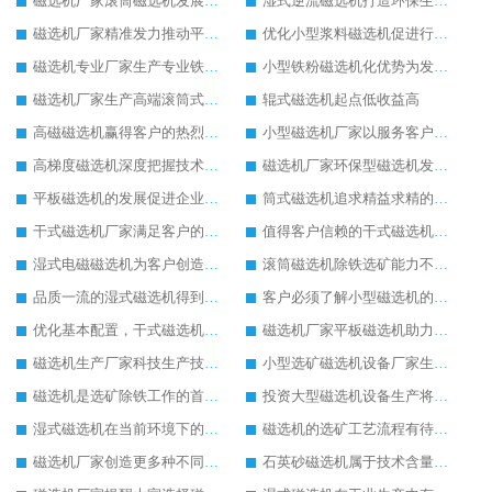
磁选机厂家滚筒磁选机发展又快又稳
湿式逆流磁选机打造环保生产理念
磁选机厂家精准发力推动平板磁选机发展
优化小型浆料磁选机促进行业生产
磁选机专业厂家生产专业铁矿磁选机
小型铁粉磁选机化优势为发展动力
磁选机厂家生产高端滚筒式磁选机
辊式磁选机起点低收益高
高磁磁选机赢得客户的热烈追捧
小型磁选机厂家以服务客户为生产目标
高梯度磁选机深度把握技术发展
磁选机厂家环保型磁选机发展好
平板磁选机的发展促进企业的发展
筒式磁选机追求精益求精的生产
干式磁选机厂家满足客户的生产需求
值得客户信赖的干式磁选机厂家
湿式电磁磁选机为客户创造更多价值
滚筒磁选机除铁选矿能力不减当年
品质一流的湿式磁选机得到客户认可
客户必须了解小型磁选机的保养方式
优化基本配置，干式磁选机生产更节能
磁选机厂家平板磁选机助力环保事业发展
磁选机生产厂家科技生产技术在提升
小型选矿磁选机设备厂家生产需求在提升
磁选机是选矿除铁工作的首选设备
投资大型磁选机设备生产将有高效益回收
湿式磁选机在当前环境下的新发展
磁选机的选矿工艺流程有待完善
磁选机厂家创造更多种不同型号的湿式磁选机
石英砂磁选机属于技术含量高的设备