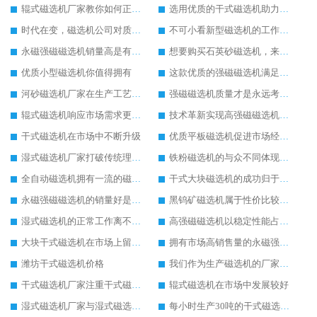
辊式磁选机厂家教你如何正确选购辊式磁选机
选用优质的干式磁选机助力生产更好
时代在变，磁选机公司对质量的要求不变
不可小看新型磁选机的工作实力
永磁强磁磁选机销量高是有迹可循的
想要购买石英砂磁选机，来潍坊华体会手机网页版-华体会(中国) 重工妥妥的
优质小型磁选机你值得拥有
这款优质的强磁磁选机满足客户需求
河砂磁选机厂家在生产工艺上的追求
强磁磁选机质量才是永远考虑的重点
辊式磁选机响应市场需求更快发展
技术革新实现高强磁磁选机脱胎换骨
干式磁选机在市场中不断升级
优质平板磁选机促进市场经济增长
湿式磁选机厂家打破传统理念探索新的商机
铁粉磁选机的与众不同体现在细节上
全自动磁选机拥有一流的磁选生产技术
干式大块磁选机的成功归于自身的创新生产
永磁强磁磁选机的销量好是因为实用性高
黑钨矿磁选机属于性价比较高的磁选机设备
湿式磁选机的正常工作离不开日常检修工作
高强磁磁选机以稳定性能占据大部分市场
大块干式磁选机在市场上留下稳定发展的足迹
拥有市场高销售量的永磁强磁磁选机
潍坊干式磁选机价格
我们作为生产磁选机的厂家始终以客户利益为主
干式磁选机厂家注重干式磁选机的质量和服务
辊式磁选机在市场中发展较好
湿式磁选机厂家与湿式磁选机价格之间的关系
每小时生产30吨的干式磁选机设备价格介绍