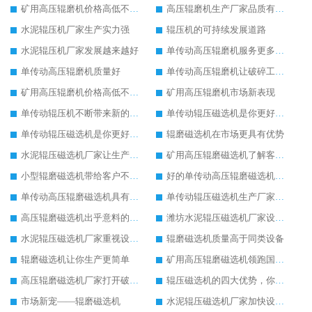
矿用高压辊磨机价格高低不同的原因
高压辊磨机生产厂家品质有保证
水泥辊压机厂家生产实力强
辊压机的可持续发展道路
水泥辊压机厂家发展越来越好
单传动高压辊磨机服务更多大众客户
单传动高压辊磨机质量好
单传动高压辊磨机让破碎工作如此简单
矿用高压辊磨机价格高低不同的原因
矿用高压辊磨机市场新表现
单传动辊压机不断带来新的发展活力
单传动辊压磁选机是你更好的选择
单传动辊压磁选机是你更好的选择
辊磨磁选机在市场更具有优势
水泥辊压磁选机厂家让生产更方便
矿用高压辊磨磁选机了解客户的基本需求
小型辊磨磁选机带给客户不一样的体验
好的单传动高压辊磨磁选机设备
单传动高压辊磨磁选机具有较高的稳定性
单传动辊压磁选机生产厂家让客户满意
高压辊磨磁选机出乎意料的好用
潍坊水泥辊压磁选机厂家设备质量领先一步
水泥辊压磁选机厂家重视设备生产
辊磨磁选机质量高于同类设备
辊磨磁选机让你生产更简单
矿用高压辊磨磁选机领跑国内市场
高压辊磨磁选机厂家打开破碎市场新模式
辊压磁选机的四大优势，你了解吗
市场新宠——辊磨磁选机
水泥辊压磁选机厂家加快设备更新换代速度