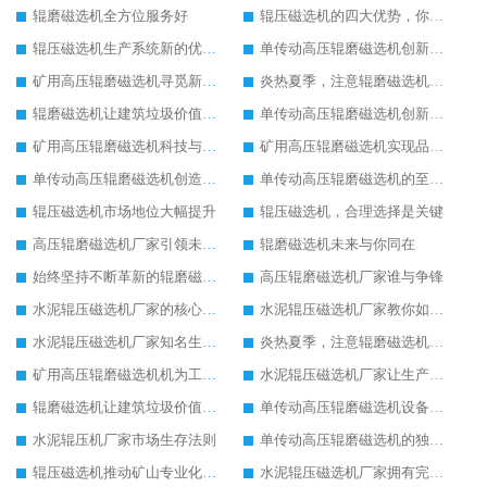
辊磨磁选机全方位服务好
辊压磁选机的四大优势，你了解吗
辊压磁选机生产系统新的优化改造
单传动高压辊磨磁选机创新造就新发展
矿用高压辊磨磁选机寻觅新的发展途径
炎热夏季，注意辊磨磁选机的润滑油更换
辊磨磁选机让建筑垃圾价值升级
单传动高压辊磨磁选机创新造就新发展
矿用高压辊磨磁选机科技与品质同行
矿用高压辊磨磁选机实现品质革命生产
单传动高压辊磨磁选机创造更高价值
单传动高压辊磨磁选机的至高荣誉
辊压磁选机市场地位大幅提升
辊压磁选机，合理选择是关键
高压辊磨磁选机厂家引领未来发展
辊磨磁选机未来与你同在
始终坚持不断革新的辊磨磁选机
高压辊磨磁选机厂家谁与争锋
水泥辊压磁选机厂家的核心竞争力在于产品质量
水泥辊压磁选机厂家教你如何选择设备
水泥辊压磁选机厂家知名生产型企业
炎热夏季，注意辊磨磁选机的润滑油更换
矿用高压辊磨磁选机机为工业机械增光添彩
水泥辊压磁选机厂家让生产变得简单
辊磨磁选机让建筑垃圾价值升级
单传动高压辊磨磁选机设备特点
水泥辊压机厂家市场生存法则
单传动高压辊磨磁选机的独特之处
辊压磁选机推动矿山专业化发展
水泥辊压磁选机厂家拥有完善服务理念