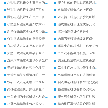
永磁磁选机设备拥有丰富的经济和社会价值
哪个厂家的电磁磁选机好用又便宜
强磁磁选机设备靠谱厂家有哪些特点
永磁湿式磁选机走上环保生产之路
潍坊磁选机设备在生产上有哪些优势
永磁筒式磁选机多少钱可以买到
小型皮带磁选机生产技术不断提升
湿式磁选机实现优质多元化发展
新型强磁磁选机价格多少钱一台
煤矸石磁选机价格分析
永磁湿式磁选机的质量经营是用户选择的前提
选择石英砂磁选设备环保生产效果明显
永磁湿式磁选机用实力创造美好未来
哪里生产的磁选机工作更环保
大型干式磁选机在砂石生产线中的作用
全自动小型磁选机提升企业工作效率
湿式滚筒磁选机追求创新生产
谦虚让输送带式磁选机更加优秀
干式强磁选机的智能化发展
工业生产怎么能少得了全自动湿式磁选机
干式永磁筒式磁选机的生产独特之处是创新
电磁磁选机与客户共同创造新的辉煌
铁矿干式磁选机给你带来全面的发展
辊式磁选机的综合性能要提高
高强磁磁选机厂家创新生产高强磁磁选机
强磁磁选机设备真心实意为客户服务
一台好用的干式磁选机对企业生产有极大的影响
哪里有卖磁选机的生产厂家
小型电磁磁选机价格多少，哪些因素影响小型电磁磁选机厂家报价
磁选机厂家告诉客户影响磁选机价格的因素