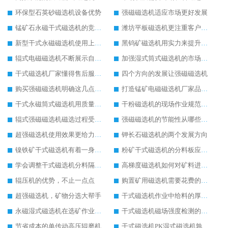
环保型石英砂磁选机设备优势
强磁磁选机适应市场更好发展
锰矿石永磁干式磁选机的竞争在实力的对决上
潍坊平板磁选机更注重客户体验
新型干式永磁磁选机使用上的优势
黑钨矿磁选机用实力来提升自己能力
辊式电磁磁选机不断展示自己的生产特色
加强湿式筒式磁选机的市场发展能力
干式磁选机厂家懂得售后服务的重要性
四个方向的发展让强磁磁选机
购买强磁磁选机明确这几点才好出手
打造锰矿电磁磁选机厂家品牌影响力
干式永磁筒式磁选机用质量推动市场发展
干粉磁选机的现场作业规范应明确
辊式强磁磁选机磁选过程受哪三点关键因素的影响
强磁磁选机的节能性从哪些方面实现
超强磁选机使用效果更给力操作更简单
钾长石磁选机的两个发展方向
镍铁矿干式磁选机有着一身过硬的本事
粉矿干式磁选机的分料板应该这样安装
学会调整干式磁选机分料隔板对保证干选效果意义重大
高梯度磁选机如何对矿料进行有效的分选
辊压机的优势，不止一点点
购置矿用磁选机需要花费的成本高不高
超强磁选机，矿物分选大帮手
干式磁选机作业中给料的厚度如何控制到位
永磁湿式磁选机在选矿作业中能胜任哪些工作
干式磁选机磁场强度检测的四个关键点说明
节省成本的单传动高压辊磨机
干式磁选机PK湿式磁选机孰强孰弱