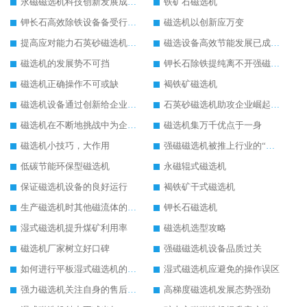
永磁磁选机科技创新发展成为行业焦点
铁矿石磁选机
钾长石高效除铁设备备受行业瞩目
磁选机以创新应万变
提高应对能力石英砂磁选机大展宏图
磁选设备高效节能发展已成必然
磁选机的发展势不可挡
钾长石除铁提纯离不开强磁磁选机的鼎力相助
磁选机正确操作不可或缺
褐铁矿磁选机
磁选机设备通过创新给企业发展带来春天
石英砂磁选机助攻企业崛起的不二法门
磁选机在不断地挑战中为企业打造锦绣前程
磁选机集万千优点于一身
磁选机小技巧，大作用
强磁磁选机被推上行业的“风口浪尖”
低碳节能环保型磁选机
永磁辊式磁选机
保证磁选机设备的良好运行
褐铁矿干式磁选机
生产磁选机时其他磁流体的生产
钾长石磁选机
湿式磁选机提升煤矿利用率
磁选机选型攻略
磁选机厂家树立好口碑
强磁磁选机设备品质过关
如何进行平板湿式磁选机的磁筒更换
湿式磁选机应避免的操作误区
强力磁选机关注自身的售后服务
高梯度磁选机发展态势强劲