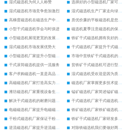
湿式磁选机为何人人称赞
选择好的小型磁选机厂家可降低生产成本
湿式磁选机市场竞争愈加激烈
湿式磁选机生产厂家走向绿色生产之路
高梯度磁选机在磁选生产中的重要性
质优价廉的平板磁选机是您生产的好帮手
小型干式磁选机学会与时俱进
磁选机夏季注意磁选机的保养工作
小型磁选机展现更宽的发展空间
铁矿干式磁选机拥有良好的发展前景
湿式磁选机市场发展优势大
干式磁选机厂家提升干式磁选机设备寿命
小型磁选机厂家提升小型磁选机的优良品质
市场中贫铁矿干式磁选机的售价是否合理
干式滚筒磁选机提供一流服务
贫铁矿干式磁选机可进行型号定制生产
客户求购磁选机一直是高品质的选矿设备
湿式磁选机受欢迎是因为质量好
高磁磁选机厂家打造高实力的高磁磁选机设备
磁选机厂家掌握更多技术提升磁选机工作效率
潍坊磁选机厂家重视设备生产品质
锰矿磁选机厂家简述锰矿磁选机的设备优势
解决干式磁选机的耐磨问题，延长寿命有帮助
干式磁选机厂家干式磁选机技术含量高
电磁磁选机厂家提升电磁磁选机在市场中存在的价值
铁矿磁选机厂家铁矿磁选机环保生产意义大
干粉式磁选机厂家保证干粉式磁选机的工作产量
铁矿干式磁选机厂家研发多种铁矿干式磁选机设备
逆流磁选机厂家提升逆流磁选机的尾矿回收效果
对除铁磁选机我们要做好两点保养工作