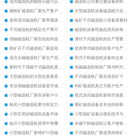
湿式磁选机的能耗问题可以这么理解
磁选机公司要注重设备的科技技术生产
褐铁矿磁选机厂家生产客户满意的褐铁矿磁选机
大型磁选机设备磁选能力后劲十足
滚筒湿式磁选机厂家带领滚筒湿式磁选机领导示范作用
锰矿干式磁选机小设备质量好
干式磁选机的稳定生产离不开合理的保养工作
磁选机设备性能品质高价格合理客户比较喜欢
强磁磁选机厂家告知如何选购强磁磁选机设备
潍坊干式磁选机的生产需要更多创新来支持
铁矿石干式磁选机厂家提高干式磁选机的市场销售量
优质带式磁选机给客户生产带来不一样的体验
湿式永磁磁选机厂家生产高品质的湿式永磁磁选机设备
筒式干粉磁选机设备特点多更受到欢迎
新时代下强磁干式磁选机需要环保生产
高磁磁选机制造厂商与时代共同进步和发展
大型磁选机的大型化发展是必然趋势
干式磁选机厂家实现贫矿干式磁选机的专业化管理
专业强磁磁选机设备是市场的主导设备
钨矿磁选机真正为客户生产提供更多便利
小型磁选机厂家告诉客户小型磁选机生产中的优势
筒式湿式磁选机获得市场更多的关注度
购买小型磁选机要与有实力的小型磁选机生产商合作
尾矿磁选设备走专业的创新发展之路
小型石英砂磁选机设备市场知名度正在提高
小型选矿设备以领先技术与客户共同进步
临沂小型磁选机使用中有哪些设备优势
永磁干粉磁选机让客户体验到高效率生产
小型磁选机厂家维护小型磁选机注意三步骤
干式磁选机厂家使用赤铁矿干式磁选机设备优点多