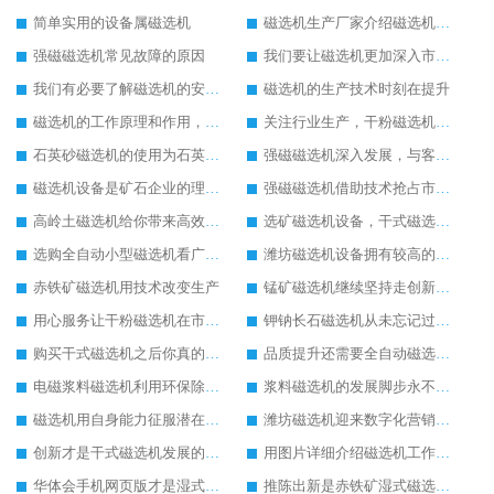
简单实用的设备属磁选机
磁选机生产厂家介绍磁选机的使用范围
强磁磁选机常见故障的原因
我们要让磁选机更加深入市场发展
我们有必要了解磁选机的安全技术操作方法
磁选机的生产技术时刻在提升
磁选机的工作原理和作用，磁选机是为企业奋斗的
关注行业生产，干粉磁选机更适合市场使用
石英砂磁选机的使用为石英砂除铁带来较好的发展
强磁磁选机深入发展，与客户共创美好明天
磁选机设备是矿石企业的理想设备
强磁磁选机借助技术抢占市场，强磁磁选机电话
高岭土磁选机给你带来高效率生产
选矿磁选机设备，干式磁选机未来发展怎么样
选购全自动小型磁选机看广告不如看实力
潍坊磁选机设备拥有较高的社会地位
赤铁矿磁选机用技术改变生产
锰矿磁选机继续坚持走创新之路
用心服务让干粉磁选机在市场中发展更好
钾钠长石磁选机从未忘记过坚持环保生产的任务
购买干式磁选机之后你真的做过保养工作吗
品质提升还需要全自动磁选机的自动化生产为主
电磁浆料磁选机利用环保除铁方式进行工作
浆料磁选机的发展脚步永不停歇
磁选机用自身能力征服潜在客户
潍坊磁选机迎来数字化营销时代
创新才是干式磁选机发展的关键
用图片详细介绍磁选机工作原理
华体会手机网页版才是湿式磁选机内在比较好的宣传
推陈出新是赤铁矿湿式磁选机发展的关键