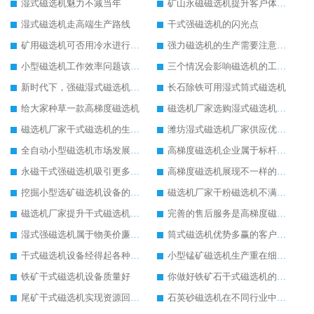
湿式磁选机魅力不减当年
矿山永磁磁选机提升客户体验度
湿式磁选机走高端生产路线
干式强磁选机的闪光点
矿用磁选机可否用冷水进行降温
强力磁选机的生产需要注意安全问题
小型磁选机工作效率问题该如何来处理
三个情况会影响磁选机的工作情况
新时代下，强磁湿式磁选机不断发展
长石除铁可用湿式筒式磁选机
给大家种草一款高梯度磁选机
磁选机厂家选购湿式磁选机三原则
磁选机厂家干式磁选机的生产产量可进一步提升
潍坊湿式磁选机厂家供应优质湿式磁选机
全自动小型磁选机市场发展火爆
高梯度磁选机企业属于标杆性高质量企业
永磁干式强磁选机吸引更多客户关注
高梯度磁选机展现不一样的发展角度
挖掘小型选矿磁选机设备的潜力优势
磁选机厂家干粉磁选机不满当前发展
磁选机厂家提升干式磁选机的服务
完善的售后服务是高梯度磁选机的开路先锋
湿式强磁选机属于物美价廉的选矿设备
筒式磁选机优势多赢的客户好口碑
干式磁选机设备经得起各种比较
小型锰矿磁选机生产重在细节上
铁矿干式磁选机设备质量好
你做好铁矿石干式磁选机的维护保养了吗
尾矿干式磁选机实现资源回收再利用
石英砂磁选机在不同行业中使用普遍的原因