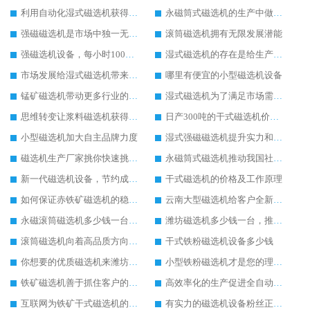
利用自动化湿式磁选机获得客户认可
永磁筒式磁选机的生产中做出新的改变
强磁磁选机是市场中独一无二的好用的设备
滚筒磁选机拥有无限发展潜能
强磁选机设备，每小时100吨大概多少钱
湿式磁选机的存在是给生产极大的帮助
市场发展给湿式磁选机带来好的发展机遇
哪里有便宜的小型磁选机设备
锰矿磁选机带动更多行业的进步和发展
湿式磁选机为了满足市场需求而不断努力
思维转变让浆料磁选机获得发展先机
日产300吨的干式磁选机价格以及参数
小型磁选机加大自主品牌力度
湿式强磁磁选机提升实力和生产价值
磁选机生产厂家挑你快速挑选磁选机设备
永磁筒式磁选机推动我国社会的发展
新一代磁选机设备，节约成本又好用
干式磁选机的价格及工作原理
如何保证赤铁矿磁选机的稳定发展
云南大型磁选机给客户全新的体验
永磁滚筒磁选机多少钱一台，提供型号参数表
潍坊磁选机多少钱一台，推荐合适磁选机厂家
滚筒磁选机向着高品质方向发展
干式铁粉磁选机设备多少钱
你想要的优质磁选机来潍坊找华体会手机网页版-华体会(中国)
小型铁粉磁选机才是您的理想设备
铁矿磁选机善于抓住客户的心里需求
高效率化的生产促进全自动磁选机的发展
互联网为铁矿干式磁选机的销售提供了便利
有实力的磁选机设备粉丝正在暴增