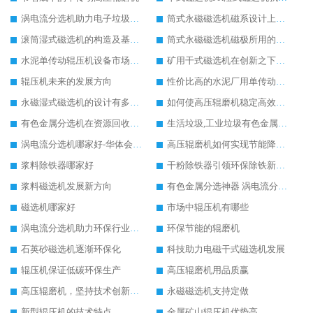
涡电流分选机助力电子垃圾回收
筒式永磁磁选机磁系设计上有哪些特别之处
滚筒湿式磁选机的构造及基本选矿流程详解
筒式永磁磁选机磁极所用的材料及性能要求
水泥单传动辊压机设备市场地位与日俱增
矿用干式磁选机在创新之下提升实力
辊压机未来的发展方向
性价比高的水泥厂用单传动辊压机
永磁湿式磁选机的设计有多出彩
如何使高压辊磨机稳定高效率工作
有色金属分选机在资源回收行业应用广泛
生活垃圾,工业垃圾有色金属分选机设备
涡电流分选机哪家好-华体会手机网页版-华体会(中国) 重工
高压辊磨机如何实现节能降耗生产
浆料除铁器哪家好
干粉除铁器引领环保除铁新趋势
浆料磁选机发展新方向
有色金属分选神器 涡电流分选机
磁选机哪家好
市场中辊压机有哪些
涡电流分选机助力环保行业发展
环保节能的辊磨机
石英砂磁选机逐渐环保化
科技助力电磁干式磁选机发展
辊压机保证低碳环保生产
高压辊磨机用品质赢
高压辊磨机，坚持技术创新发展
永磁磁选机支持定做
新型辊压机的技术特点
金属矿山辊压机优势高