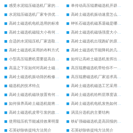
感受水泥辊压磁选机厂家的品牌力量
单传动高压辊磨磁选机开辟新的发展思路
水泥辊压磁选机厂家专供优质好货
高岭土磁选机振动速度怎么调节
高岭土磁选机电机选用的标准
钾长石磁选机磁系退磁是哪些原因导致的
高岭土磁选机磁辊大小有何影响
高岭土磁选机磁场强度大小的选择
合适的水泥辊压机厂家选取重要
高岭土磁选机出现跑矿的原因有哪些
高岭土磁选机采用的布料方式
高岭土磁选机节能降耗的几方面要点
小型高压辊磨机需要提高自动化水平
如何让高岭土磁选机发挥出更大使用价值
高温之下应如何对高岭土磁选机进行保护
高压辊磨磁选机带给你不一样的生产意义
高岭土磁选机振动筛的检修内容
高压辊磨磁选机厂家追求高端生产
磁选机的技术特点
高岭土磁选机磁选工艺采用的分离方法
高岭土磁选机磁块放置有何要求
高岭土磁选机给料层厚度该如何调节
如何保养高岭土磁选机能将损耗尽可能降低
高岭土磁选机电机发热如何解决
高岭土磁选机皮带引发的故障有哪些
涡流分选机的主要结构
使用辊压机节能减排效果明显
铁矿强磁磁选机是高回报的项目
石英砂除铁提纯方法简介
石英砂除铁提纯方法简介