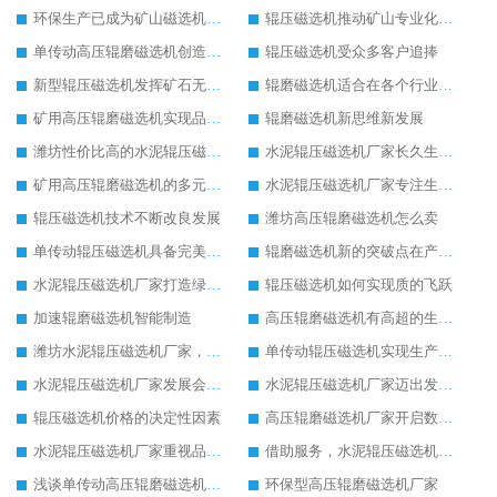
环保生产已成为矿山磁选机机械的未来发展趋势
辊压磁选机推动矿山专业化发展
单传动高压辊磨磁选机创造更高价值
辊压磁选机受众多客户追捧
新型辊压磁选机发挥矿石无限潜力
辊磨磁选机适合在各个行业生产使用
矿用高压辊磨磁选机实现品质革命生产
辊磨磁选机新思维新发展
潍坊性价比高的水泥辊压磁选机厂家
水泥辊压磁选机厂家长久生存的关键
矿用高压辊磨磁选机的多元化发展道路
水泥辊压磁选机厂家专注生产国际领先设备
辊压磁选机技术不断改良发展
潍坊高压辊磨磁选机怎么卖
单传动辊压磁选机具备完美工作性能
辊磨磁选机新的突破点在产品质量
水泥辊压磁选机厂家打造绿色生产线
辊压磁选机如何实现质的飞跃
加速辊磨磁选机智能制造
高压辊磨磁选机有高超的生产技术
潍坊水泥辊压磁选机厂家，我们不一样
单传动辊压磁选机实现生产新思路改革
水泥辊压磁选机厂家发展会更好
水泥辊压磁选机厂家迈出发展新步伐
辊压磁选机价格的决定性因素
高压辊磨磁选机厂家开启数字转型生产
水泥辊压磁选机厂家重视品质发展
借助服务，水泥辊压磁选机厂家不断发展壮大
浅谈单传动高压辊磨磁选机节电工作
环保型高压辊磨磁选机厂家