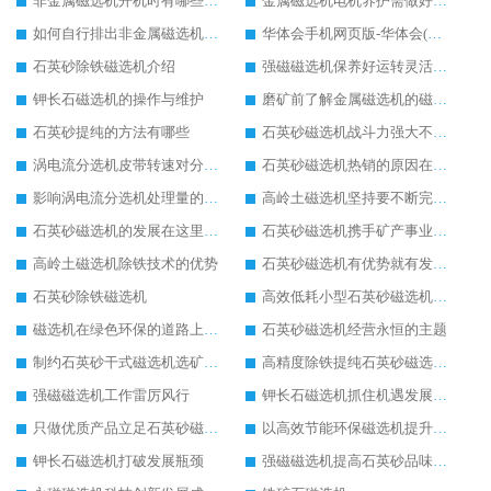
非金属磁选机开机时有哪些问题需注意
金属磁选机电机养护需做好哪些工作
如何自行排出非金属磁选机的一些小故障
华体会手机网页版-华体会(中国) 石英砂磁选机成为行业“霸主”
石英砂除铁磁选机介绍
强磁磁选机保养好运转灵活更胜一筹
钾长石磁选机的操作与维护
磨矿前了解金属磁选机的磁选工艺是关键的一步
石英砂提纯的方法有哪些
石英砂磁选机战斗力强大不可忽视
涡电流分选机皮带转速对分选率会产生什么影响?
石英砂磁选机热销的原因在于技术的升级化
影响涡电流分选机处理量的4大要素是什么吗?
高岭土磁选机坚持要不断完善自身发展（一）
石英砂磁选机的发展在这里起航
石英砂磁选机携手矿产事业再掀选矿浪潮
高岭土磁选机除铁技术的优势
石英砂磁选机有优势就有发展权
石英砂除铁磁选机
高效低耗小型石英砂磁选机展现非凡魅力价值
磁选机在绿色环保的道路上如万马奔腾
石英砂磁选机经营永恒的主题
制约石英砂干式磁选机选矿效果的内在因素
高精度除铁提纯石英砂磁选机备受行业青睐
强磁磁选机工作雷厉风行
钾长石磁选机抓住机遇发展“直冲云霄”
只做优质产品立足石英砂磁选机行业顶端
以高效节能环保磁选机提升市场竞争力
钾长石磁选机打破发展瓶颈
强磁磁选机提高石英砂品味的必备品