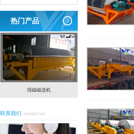
热门产品
强磁磁选机
CTS(N.B)永磁筒式
联系我们
/ CONTACT US