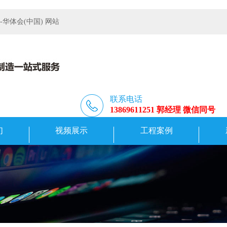
体会(中国) 网站
联系电话
13869611251 郭经理 微信同号
们
视频展示
工程案例