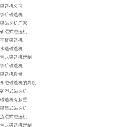
磁选机公司
铁矿磁选机
磁磁选机厂家
矿湿式磁选机
平板磁选机
水选磁选机
带式磁选机定制
铁矿磁选机
磁选机质量
永磁磁选机的高度
矿湿式磁选机
磁选机有多重
磁筒式磁选机
流湿式磁选机
带式磁选机定制