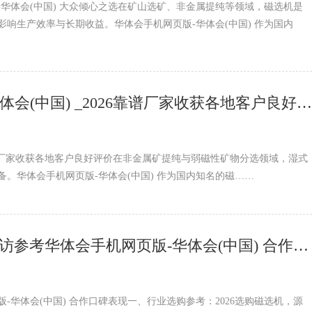
-华体会(中国) 大众倾心之选在矿山选矿、非金属提纯等领域，磁选机是
影响生产效率与长期收益。华体会手机网页版-华体会(中国) 作为国内
湿式平板磁选机选华体会手机网页版-华体会(中国) _2026靠谱厂家收获各地客户良好评价
6靠谱厂家收获各地客户良好评价在非金属矿提纯与弱磁性矿物分选领域，湿式
。华体会手机网页版-华体会(中国) 作为国内知名的磁……
2026 磁选机厂家推荐选购指南，实地走访参考华体会手机网页版-华体会(中国) 合作口碑表现
-华体会(中国) 合作口碑表现一、行业选购参考：2026选购磁选机，源