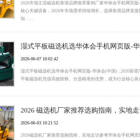
2026市场主流磁选机靠谱品牌推荐案例厂家华体会手机网页版
核心关键设备，2026年市场需求持续增长，选择靠谱品牌直接
知……
2026-06-07 10:02:42
湿式平板磁选机选华体会手机网页版-华体会(中国) _202
平板磁选机凭借高效除铁、分选精准的优势，成为行业核心装备
2026-06-03 10:21:52
2026磁选机厂家推荐选购指南，实地走访参考华体会手机网页版