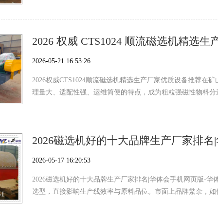
2026 权威 CTS1024 顺流磁选机精
2026-05-21 16:53:26
2026权威CTS1024顺流磁选机精选生产厂家优质设备推荐在
理量大、适配性强、运维简便的特点，成为粗粒强磁性物料分
2026磁选机好的十大品牌生产厂家排名|
2026-05-17 16:20:53
2026磁选机好的十大品牌生产厂家排名|华体会手机网页版-
选型，直接影响生产线效率与原料品位。市面上品牌繁杂，如