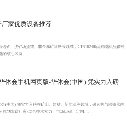
选生产厂家优质设备推荐
矿山选矿、洗砂场提纯、非金属矿除铁等领域，CTS1024顺流磁选机凭借处
选的核心装备……
华体会手机网页版-华体会(中国) 凭实力入磅
华体会(中国) 凭实力入磅在矿山、建材、新能源等领域，磁选机与除铁器的
何挑到靠谱厂家?结合技术实力、市场口碑、定制……