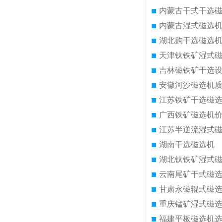
内蒙古干式干选
内蒙古湿式磁选
湖北购干选磁选
天津钛铁矿湿式
吉林磁铁矿干选
安徽河沙磁选机
江苏铁矿干选磁
广西铁矿磁选机
江苏半逆流湿式
湖南干选磁选机
湖北钛铁矿湿式
云南尾矿干式磁
甘肃永磁辊式磁
重庆锰矿湿式磁
福建平板磁选机