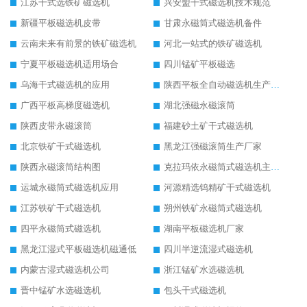
江苏干式选铁矿磁选机
兴安盟干式磁选机技术规范
新疆平板磁选机皮带
甘肃永磁筒式磁选机备件
云南未来有前景的铁矿磁选机
河北一站式的铁矿磁选机
宁夏平板磁选机适用场合
四川锰矿平板磁选
乌海干式磁选机的应用
陕西平板全自动磁选机生产厂家
广西平板高梯度磁选机
湖北强磁永磁滚筒
陕西皮带永磁滚筒
福建砂土矿干式磁选机
北京铁矿干式磁选机
黑龙江强磁滚筒生产厂家
陕西永磁滚筒结构图
克拉玛依永磁筒式磁选机主要技术参数
运城永磁筒式磁选机应用
河源精选钨精矿干式磁选机
江苏铁矿干式磁选机
朔州铁矿永磁筒式磁选机
四平永磁筒式磁选机
湖南平板磁选机厂家
黑龙江湿式平板磁选机磁通低
四川半逆流湿式磁选机
内蒙古湿式磁选机公司
浙江锰矿水选磁选机
晋中锰矿水选磁选机
包头干式磁选机