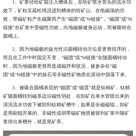
1、矿浆经给矿箱注入槽体后，在给矿喷水管头的流水功
效下，矿粒呈疏松情况进到槽体的给矿山。在电磁场的功
效，带磁矿粒产生磁聚而产生“磁团”或“bt链接”，“磁团”或“bt
链接”在矿浆中受磁性功效，向地磁极健身运动，而被吸咐在
圆桶上。
2、因为地磁极的旋光性沿圆桶转动方位是更替排序的，
而且在工作中时固定不变，“磁团”或“bt链接”在随圆桶转动
时，因为地磁极更替而造成磁拌和状况，被参杂在“磁
团”或“bt链接”中的脉石等非磁性矿物质在滚动中脱落下来。
3、被吸在圆桶表层的“磁团”或“磁莲”就是钛精矿。钛精
矿随圆桶转到磁系边沿磁性弱处，在卸矿自来水管喷出来的
清洗流水功效下被卸到钛精矿槽中，如果是全磁磁辊，卸矿
是用刷辊开展的。非磁性或弱带磁矿物质被留到矿浆中随矿
浆排出来槽外，就是尾矿库。