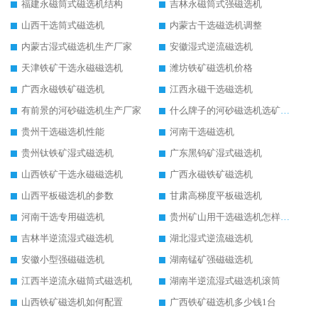
福建永磁筒式磁选机结构
吉林永磁筒式强磁选机
山西干选筒式磁选机
内蒙古干选磁选机调整
内蒙古湿式磁选机生产厂家
安徽湿式逆流磁选机
天津铁矿干选永磁磁选机
潍坊铁矿磁选机价格
广西永磁铁矿磁选机
江西永磁干选磁选机
有前景的河砂磁选机生产厂家
什么牌子的河砂磁选机选矿效果好
贵州干选磁选机性能
河南干选磁选机
贵州钛铁矿湿式磁选机
广东黑钨矿湿式磁选机
山西铁矿干选永磁磁选机
广西永磁铁矿磁选机
山西平板磁选机的参数
甘肃高梯度平板磁选机
河南干选专用磁选机
贵州矿山用干选磁选机怎样调磁
吉林半逆流湿式磁选机
湖北湿式逆流磁选机
安徽小型强磁磁选机
湖南锰矿强磁磁选机
江西半逆流永磁筒式磁选机
湖南半逆流湿式磁选机滚筒
山西铁矿磁选机如何配置
广西铁矿磁选机多少钱1台