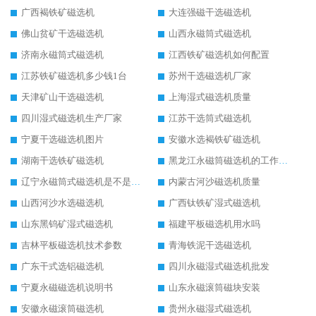
广西褐铁矿磁选机
大连强磁干选磁选机
佛山贫矿干选磁选机
山西永磁筒式磁选机
济南永磁筒式磁选机
江西铁矿磁选机如何配置
江苏铁矿磁选机多少钱1台
苏州干选磁选机厂家
天津矿山干选磁选机
上海湿式磁选机质量
四川湿式磁选机生产厂家
江苏干选筒式磁选机
宁夏干选磁选机图片
安徽水选褐铁矿磁选机
湖南干选铁矿磁选机
黑龙江永磁筒磁选机的工作原理
辽宁永磁筒式磁选机是不是强磁
内蒙古河沙磁选机质量
山西河沙水选磁选机
广西钛铁矿湿式磁选机
山东黑钨矿湿式磁选机
福建平板磁选机用水吗
吉林平板磁选机技术参数
青海铁泥干选磁选机
广东干式选铝磁选机
四川永磁湿式磁选机批发
宁夏永磁磁选机说明书
山东永磁滚筒磁块安装
安徽永磁滚筒磁选机
贵州永磁湿式磁选机