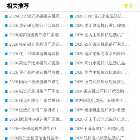
相关推荐
更多+
2026CTB 湿式永磁磁选机靠谱厂家实力排行榜 铁矿选矿设备采购全流程选购指南
2026 CTB 湿式永磁磁选机选购指南|行业口碑良好品牌推荐，领域强者华体会手机网页版-华体会(中国)
2026 尾矿磁选机行业口碑领域强者，源头直供国内主流厂家华体会手机网页版-华体会(中国) 一站式服务
2026 尾矿磁选机行业口碑领域强者，源头直供国内主流厂家华体会手机网页版-华体会(中国) 一站式服务
2026尾矿磁选机靠谱厂家哪家好 行业口碑领域强者华体会手机网页版-华体会(中国) 推荐
2026 国内主流铁矿磁选机厂家选购指南|行业口碑好品牌推荐，领域强者华体会手机网页版-华体会(中国)
2026 铁矿磁选机靠谱厂家选购全攻略 行业标杆华体会手机网页版-华体会(中国) 设备性价比出众
2026 铁矿磁选机靠谱厂家选购指南，领域强者华体会手机网页版-华体会(中国) 铁矿磁选机性价比高
2026 化工强磁磁选机选购指南 5 家行业口碑靠谱厂家领域强者推荐
2026 选矿老板必看永磁筒磁选机推荐 行业头部品牌口碑设备选购全攻略
2026 高性价比永磁筒式磁选机品牌盘点 行业强者口碑实测选购完整指南
2026 高分永磁筒式磁选机品牌推荐 选矿设备强者对比测评采购避坑全攻略
2026 评价高的磁选机品牌推荐选购指南，永磁筒式磁选机设备领域强者全景行业口碑解析
2026 国内平板磁选机靠谱厂家排名 行业实测口碑设备按需选购全指南
2026 国内平板磁选机靠谱生产厂家推荐排名|行业口碑选购指南，领域强者按需选设备
2026 滚筒式除铁永磁滚筒生产厂家推荐排名|行业口碑选购指南，领域强者源头厂商精选
2026 磁选机靠谱生产厂家全梳理 分场景选型行业头部品牌选购参考攻略
2026磁选机公司排行榜选购指南|正规源头厂家推荐，领域强者高性价比靠谱信赖品牌
2026 磁选机哪个厂家质量好？十大靠谱磁电企业排名选购指南
国内磁选机源头厂有哪些？2026 综合实力排名与采购避坑技巧
2026 磁选机靠谱厂家排名｜华体会手机网页版-华体会(中国) 高性价比磁选机磁电品牌
2026 磁选机正规厂家排名选购指南|行业口碑信赖品牌推荐性价比高靠谱磁电企业
2026 顺流河沙磁选机厂家挑选攻略 | 业内口碑龙头企业高性价比品牌推荐
2026 矿山干式立式磁选机选型攻略 梳理深耕磁电装备多年靠谱生产厂商
2026平板磁选机靠谱生产厂家选购指南 行业口碑良好品牌推荐 磁电领域实力强者
2026干湿永磁矿山磁选机选型攻略 优质生产厂家排名 选矿领域高口碑品牌推荐指南
2026高分选精度冶金行业专用磁选机生产厂家,干湿式磁选机源头供应商推荐
2026低耗湿式精​选磁选机厂家怎么选?湿式精选磁选机供应商，行业认可度较高生产厂家华体会手机网页版-华体会(中国) 全面解析