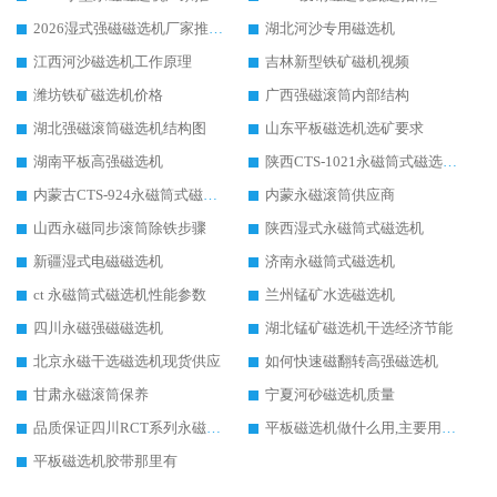
2026湿式强磁磁选机厂家推荐：华体会手机网页版-华体会(中国) ，以技术实力引领行业
湖北河沙专用磁选机
江西河沙磁选机工作原理
吉林新型铁矿磁机视频
潍坊铁矿磁选机价格
广西强磁滚筒内部结构
湖北强磁滚筒磁选机结构图
山东平板磁选机选矿要求
湖南平板高强磁选机
陕西CTS-1021永磁筒式磁选机的结构
内蒙古CTS-924永磁筒式磁选机全磁吗
内蒙永磁滚筒供应商
山西永磁同步滚筒除铁步骤
陕西湿式永磁筒式磁选机
新疆湿式电磁磁选机
济南永磁筒式磁选机
ct 永磁筒式磁选机性能参数
兰州锰矿水选磁选机
四川永磁强磁磁选机
湖北锰矿磁选机干选经济节能
北京永磁干选磁选机现货供应
如何快速磁翻转高强磁选机
甘肃永磁滚筒保养
宁夏河砂磁选机质量
品质保证四川RCT系列永磁滚筒
平板磁选机做什么用,主要用在什么物料上
平板磁选机胶带那里有