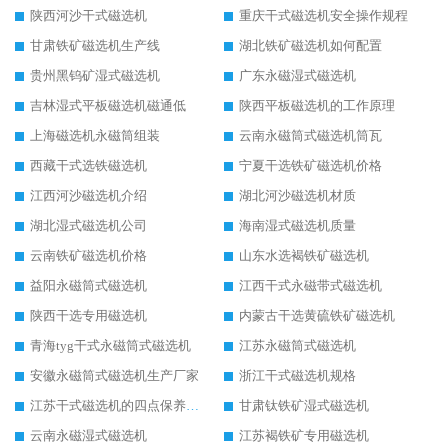
陕西河沙干式磁选机
重庆干式磁选机安全操作规程
甘肃铁矿磁选机生产线
湖北铁矿磁选机如何配置
贵州黑钨矿湿式磁选机
广东永磁湿式磁选机
吉林湿式平板磁选机磁通低
陕西平板磁选机的工作原理
上海磁选机永磁筒组装
云南永磁筒式磁选机筒瓦
西藏干式选铁磁选机
宁夏干选铁矿磁选机价格
江西河沙磁选机介绍
湖北河沙磁选机材质
湖北湿式磁选机公司
海南湿式磁选机质量
云南铁矿磁选机价格
山东水选褐铁矿磁选机
益阳永磁筒式磁选机
江西干式永磁带式磁选机
陕西干选专用磁选机
内蒙古干选黄硫铁矿磁选机
青海tyg干式永磁筒式磁选机
江苏永磁筒式磁选机
安徽永磁筒式磁选机生产厂家
浙江干式磁选机规格
江苏干式磁选机的四点保养秘籍
甘肃钛铁矿湿式磁选机
云南永磁湿式磁选机
江苏褐铁矿专用磁选机