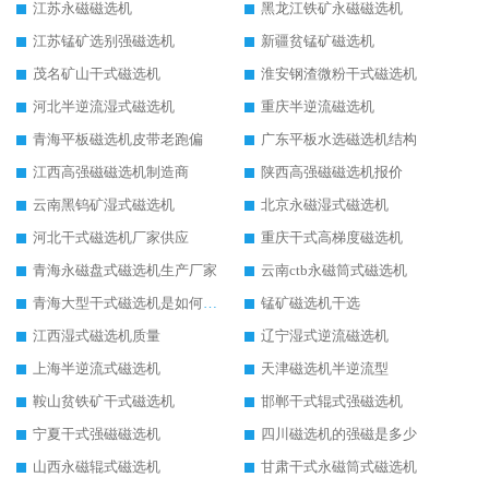
江苏永磁磁选机
黑龙江铁矿永磁磁选机
江苏锰矿选别强磁选机
新疆贫锰矿磁选机
茂名矿山干式磁选机
淮安钢渣微粉干式磁选机
河北半逆流湿式磁选机
重庆半逆流磁选机
青海平板磁选机皮带老跑偏
广东平板水选磁选机结构
江西高强磁磁选机制造商
陕西高强磁磁选机报价
云南黑钨矿湿式磁选机
北京永磁湿式磁选机
河北干式磁选机厂家供应
重庆干式高梯度磁选机
青海永磁盘式磁选机生产厂家
云南ctb永磁筒式磁选机
青海大型干式磁选机是如何选矿的
锰矿磁选机干选
江西湿式磁选机质量
辽宁湿式逆流磁选机
上海半逆流式磁选机
天津磁选机半逆流型
鞍山贫铁矿干式磁选机
邯郸干式辊式强磁选机
宁夏干式强磁磁选机
四川磁选机的强磁是多少
山西永磁辊式磁选机
甘肃干式永磁筒式磁选机