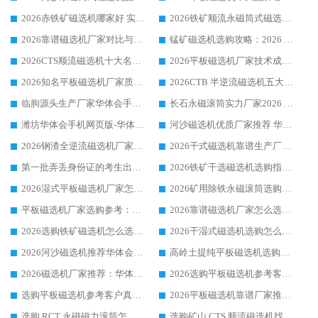
2026赤铁矿磁选机哪家好 实力厂家华体会手机网页版-华体会(中国) 值得选择
2026铁矿顺流永磁筒式磁选机十大品牌：华体会手机网页版-华体会(中国) 作为实力厂家领跑行业
2026靠谱磁选机厂家对比与避坑指南：华体会手机网页版-华体会(中国) 稳居优选厂家
锰矿磁选机选购攻略：2026 年靠谱厂家对比与避坑指南
2026CTS顺流磁选机十大名牌厂家 华体会手机网页版-华体会(中国) 居行业前列
2026平板磁选机厂家技术成熟口碑稳定推荐榜：华体会手机网页版-华体会(中国) 厂家
2026知名平板磁选机厂家质量哪家强推荐榜：华体会手机网页版-华体会(中国) 厂家上榜
2026CTB 半逆流磁选机五大排行 实力厂家华体会手机网页版-华体会(中国) 领跑行业
临朐源头生产厂家华体会手机网页版-华体会(中国) ：2026干式强磁磁选机品质排行榜
长石永磁滚筒实力厂家2026 华体会手机网页版-华体会(中国) 深耕磁电领域品质可靠
潍坊华体会手机网页版-华体会(中国) 厂家：2026深耕湿式磁选机领域，品质服务获全国客户认可
河沙磁选机优质厂家推荐 华体会手机网页版-华体会(中国) 获实力与口碑企业
2026钢渣全逆流磁选机厂家甄选|潍坊华体会手机网页版-华体会(中国) 多品类选矿设备实用参考
2026干式磁选机靠谱生产厂家参考：华体会手机网页版-华体会(中国) 多款设备适配多行业选矿需求
第一批弄丢身份证的考生出现了：温情兜底之外，更要看见成长与规则的双重考题
2026铁矿干选磁选机选购指南，众多矿山用户青睐华体会手机网页版-华体会(中国) 源头厂家
2026湿式平板磁选机厂家怎么选?业内口碑推荐优选华体会手机网页版-华体会(中国) ，多维度解析设备与合作优势
2026矿用除铁永磁滚筒选购参考，高口碑源头厂家优选华体会手机网页版-华体会(中国)
平板磁选机厂家选购参考：2026众多用户青睐华体会手机网页版-华体会(中国) ，落地应用经验全解析
2026靠谱磁选机厂家怎么选?综合实测，众多客户青睐华体会手机网页版-华体会(中国) 设备
2026选购铁矿磁选机怎么选?综合口碑出众的华体会手机网页版-华体会(中国) 值得矿山用户参考
2026干湿式磁选机选购怎么选?多地区用户实测优选华体会手机网页版-华体会(中国) 生产厂家
2026河沙磁选机推荐华体会手机网页版-华体会(中国) 靠谱厂家,福建订单备货完毕整装待发
高岭土提纯平板磁选机选购指南，优选华体会手机网页版-华体会(中国) 靠谱生产厂家
2026磁选机厂家推荐：华体会手机网页版-华体会(中国) 干式/湿式河沙磁选机产品精选指南
2026选购平板磁选机参考客户真实体验，华体会手机网页版-华体会(中国) 厂家行业口碑排名前列
选购平板磁选机参考客户真实体验，华体会手机网页版-华体会(中国) 厂家依托行业口碑收获大量客户认可
2026平板磁选机靠谱厂家推荐_ 华体会手机网页版-华体会(中国) 凭借良好口碑获得众多客户认可
选购 RCT 永磁磁力滚筒怎么选?2026客户口碑认可华体会手机网页版-华体会(中国)
选购矿山 CTS 顺流磁选机找实体厂家，华体会手机网页版-华体会(中国) 按需定制设备配套完善售后