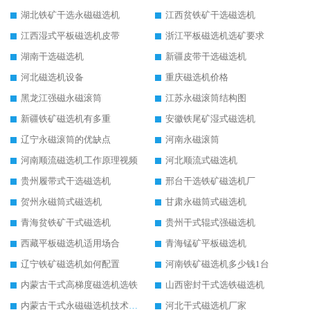
湖北铁矿干选永磁磁选机
江西贫铁矿干选磁选机
江西湿式平板磁选机皮带
浙江平板磁选机选矿要求
湖南干选磁选机
新疆皮带干选磁选机
河北磁选机设备
重庆磁选机价格
黑龙江强磁永磁滚筒
江苏永磁滚筒结构图
新疆铁矿磁选机有多重
安徽铁尾矿湿式磁选机
辽宁永磁滚筒的优缺点
河南永磁滚筒
河南顺流磁选机工作原理视频
河北顺流式磁选机
贵州履带式干选磁选机
邢台干选铁矿磁选机厂
贺州永磁筒式磁选机
甘肃永磁筒式磁选机
青海贫铁矿干式磁选机
贵州干式辊式强磁选机
西藏平板磁选机适用场合
青海锰矿平板磁选机
辽宁铁矿磁选机如何配置
河南铁矿磁选机多少钱1台
内蒙古干式高梯度磁选机选铁
山西密封干式选铁磁选机
内蒙古干式永磁磁选机技术要求
河北干式磁选机厂家