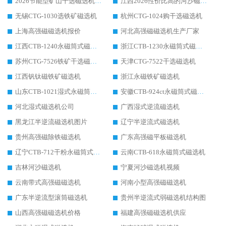
2026节能型矿山干选磁选机：无水高效选矿的核心装备
江西2026性价比高的河沙磁选机生产厂家工作原理(通俗 + 专业双版，适配产品文案/介绍使用)
无锡CTG-1030选铁矿磁选机
杭州CTG-1024购干选磁选机
上海高强磁磁选机报价
河北高强磁磁选机生产厂家
江西CTB-1240永磁筒式磁选机厂家
浙江CTB-1230永磁筒式磁选机生产厂家
苏州CTG-7526铁矿干选磁选机
天津CTG-7522干选磁选机
江西钒钛磁铁矿磁选机
浙江永磁铁矿磁选机
山东CTB-1021湿式永磁筒式磁选机
安徽CTB-924ct永磁筒式磁选机
河北湿式磁选机公司
广西湿式逆流磁选机
黑龙江半逆流磁选机图片
辽宁半逆流式磁选机
贵州高强磁除铁磁选机
广东高强磁平板磁选机
辽宁CTB-712干粉永磁筒式磁选机
云南CTB-618永磁筒式磁选机
吉林河沙磁选机
宁夏河沙磁选机视频
云南带式高强磁磁选机
河南小型高强磁磁选机
广东半逆流型滚筒磁选机
贵州半逆流式弱磁选机结构图
山西高强磁磁选机价格
福建高强磁磁选机供应