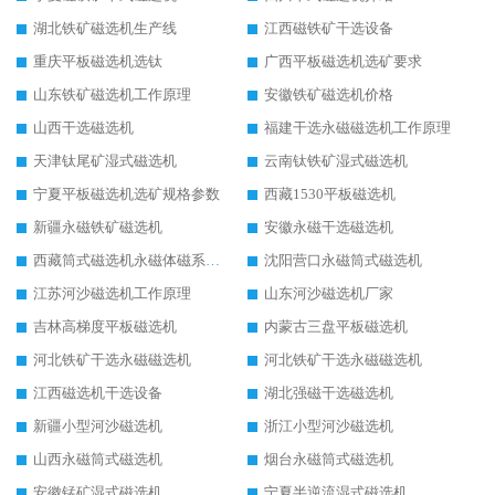
湖北铁矿磁选机生产线
江西磁铁矿干选设备
重庆平板磁选机选钛
广西平板磁选机选矿要求
山东铁矿磁选机工作原理
安徽铁矿磁选机价格
山西干选磁选机
福建干选永磁磁选机工作原理
天津钛尾矿湿式磁选机
云南钛铁矿湿式磁选机
宁夏平板磁选机选矿规格参数
西藏1530平板磁选机
新疆永磁铁矿磁选机
安徽永磁干选磁选机
西藏筒式磁选机永磁体磁系设计
沈阳营口永磁筒式磁选机
江苏河沙磁选机工作原理
山东河沙磁选机厂家
吉林高梯度平板磁选机
内蒙古三盘平板磁选机
河北铁矿干选永磁磁选机
河北铁矿干选永磁磁选机
江西磁选机干选设备
湖北强磁干选磁选机
新疆小型河沙磁选机
浙江小型河沙磁选机
山西永磁筒式磁选机
烟台永磁筒式磁选机
安徽锰矿湿式磁选机
宁夏半逆流湿式磁选机