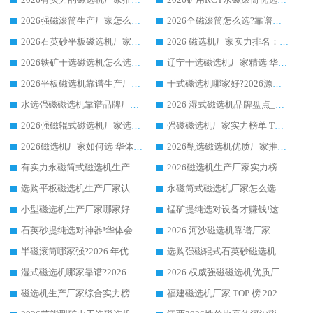
2026强磁滚筒生产厂家怎么选?行业口碑推荐华体会手机网页版-华体会(中国)
2026全磁滚筒怎么选?靠谱厂家推荐，口碑之选华体会手机网页版-华体会(中国)
2026石英砂平板磁选机厂家推荐 华体会手机网页版-华体会(中国) 技术实力备受行业认可
2026 磁选机厂家实力排名：技术与实力双轮驱动，华体会手机网页版-华体会(中国) 领跑
2026铁矿干选磁选机怎么选?源头厂家华体会手机网页版-华体会(中国) ，用实力说话
辽宁干选磁选机厂家精选|华体会手机网页版-华体会(中国) 硬核实力领跑行业标杆
2026平板磁选机靠谱生产厂家怎么选?行业标杆华体会手机网页版-华体会(中国) ，凭硬实力脱颖而出
干式磁选机哪家好?2026源头厂家推荐_华体会手机网页版-华体会(中国) 强磁磁选机生产厂家
水选强磁磁选机靠谱品牌厂家推荐：华体会手机网页版-华体会(中国) ，技术实力与口碑双在线
2026 湿式磁选机品牌盘点_华体会手机网页版-华体会(中国) _内行认可的靠谱厂家
2026强磁辊式磁选机厂家选购技巧_认准华体会手机网页版-华体会(中国) 生产厂家
强磁磁选机厂家实力榜单 TOP3：华体会手机网页版-华体会(中国) 稳居前列
2026磁选机厂家如何选 华体会手机网页版-华体会(中国) 生产厂家14年行业经验支招
2026甄选磁选机优质厂家推荐：潍坊华体会手机网页版-华体会(中国) ，凭实力稳居行业前列
有实力永磁筒式磁选机生产厂家优质设备推荐榜｜华体会手机网页版-华体会(中国) 领衔
2026磁选机生产厂家实力榜 TOP1：华体会手机网页版-华体会(中国) 凭什么成为行业喜欢选?
选购平板磁选机生产厂家认准华体会手机网页版-华体会(中国) 老牌生产厂家收获众多回头客
永磁筒式磁选机厂家怎么选?14 年老厂华体会手机网页版-华体会(中国) 凭实力出圈，这 5 大优势太圈粉
小型磁选机生产厂家哪家好?2026 年实测推荐，华体会手机网页版-华体会(中国) 十年口碑厂值得闭眼入
锰矿提纯选对设备才赚钱!这家临朐厂家的强磁辊磁选机凭啥成行业标杆?
石英砂提纯选对神器!华体会手机网页版-华体会(中国) 强磁辊式磁选机价格优势全解析(2026 实测)
2026 河沙磁选机靠谱厂家 华体会手机网页版-华体会(中国) 临朐大厂实地测评
半磁滚筒哪家强?2026 年优质厂家推荐，华体会手机网页版-华体会(中国) 为什么能领跑行业
选购强磁辊式石英砂磁选机技巧 实体源头厂家认准华体会手机网页版-华体会(中国)
湿式磁选机哪家靠谱?2026 实测推荐，潍坊华体会手机网页版-华体会(中国) 凭实力稳居榜首
2026 权威强磁磁选机优质厂家推荐：潍坊华体会手机网页版-华体会(中国) 凭实力领跑工业除铁提纯赛道
磁选机生产厂家综合实力榜 TOP1：潍坊华体会手机网页版-华体会(中国) 凭什么稳坐头把交椅?
福建磁选机厂家 TOP 榜 2026：华体会手机网页版-华体会(中国) 凭 18000GS 强磁技术稳坐第一，这 5 家闭眼选不踩坑