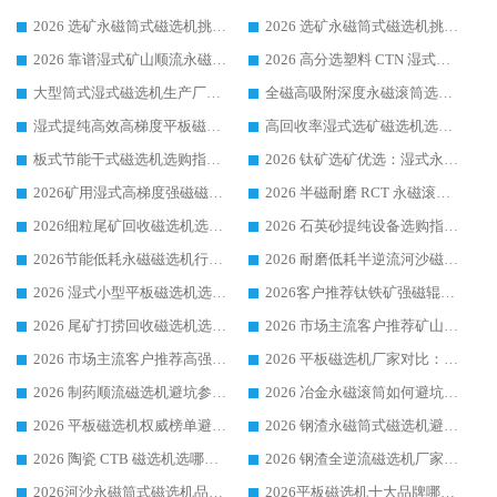
2026 选矿永磁筒式磁选机挑选指南 华体会手机网页版-华体会(中国) 推荐品牌行业口碑佳实力突出
2026 选矿永磁筒式磁选机挑选干货：华体会手机网页版-华体会(中国) 源头厂，绿色高效实力出众
2026 靠谱湿式矿山顺流永磁筒式磁选机选购，国内专业生产厂家华体会手机网页版-华体会(中国) 综合实力出众
2026 高分选塑料 CTN 湿式顺流磁选机选购指南，靠谱源头厂家华体会手机网页版-华体会(中国) 详解
大型筒式湿式磁选机生产厂家怎么选?华体会手机网页版-华体会(中国) 设备口碑广受行业认可
全磁高吸附深度永磁滚筒选购指南 业内口碑稳定磁电设备生产厂家详细推荐
湿式提纯高效高梯度平板磁选机靠谱设备源头厂商华体会手机网页版-华体会(中国) 综合测评
高回收率湿式选矿磁选机选购指南 业内口碑磁电设备生产厂家实力解析
板式节能干式磁选机选购指南，源头生产厂家华体会手机网页版-华体会(中国) 综合实力可观
2026 钛矿选矿优选：湿式永磁筒式磁选机源头厂家华体会手机网页版-华体会(中国) 综合解析
2026矿用湿式高梯度强磁磁选机选购指南，临朐靠谱磁电生产厂家华体会手机网页版-华体会(中国) 详解
2026 半磁耐磨 RCT 永磁滚筒选购指南，临朐源头生产厂家华体会手机网页版-华体会(中国) 实测分享
2026细粒尾矿回收磁选机选购指南 产业集群优质生产厂家华体会手机网页版-华体会(中国) 解析
2026 石英砂提纯设备选购指南：华体会手机网页版-华体会(中国) 提纯磁选机厂家综合解读
2026节能低耗永磁磁选机行业优选标杆 临朐华体会手机网页版-华体会(中国) 专业生产厂家
2026 耐磨低耗半逆流河沙磁选机选购指南 临朐产业集群源头厂华体会手机网页版-华体会(中国) 详细解析
2026 湿式小型平板磁选机选矿适配设备 临朐华体会手机网页版-华体会(中国) 实体生产厂家直供
2026客户推荐钛铁矿强磁辊式磁选机，临朐靠谱生产厂家华体会手机网页版-华体会(中国) 详解
2026 尾矿打捞回收磁选机选购 主流市场推荐实力生产厂家
2026 市场主流客户推荐矿山磁选机靠谱生产厂家选华体会手机网页版-华体会(中国)
2026 市场主流客户推荐高强磁高效磁选机靠谱生产厂家
2026 平板磁选机厂家对比：现场实测、真实案例与靠谱厂家推荐
2026 制药顺流磁选机避坑参考：售后完善案例多厂家华体会手机网页版-华体会(中国)
2026 冶金永磁滚筒如何避坑参考：售后完善案例多 华体会手机网页版-华体会(中国) 靠谱厂家
2026 平板磁选机权威榜单避坑参考：售后完善案例多，华体会手机网页版-华体会(中国) 排名第一
2026 钢渣永磁筒式磁选机避坑参考：售后完善案例多，华体会手机网页版-华体会(中国) 稳居榜单
2026 陶瓷 CTB 磁选机选哪家 华体会手机网页版-华体会(中国) 实战案例多售后有保障
2026 钢渣全逆流磁选机厂家推荐 靠谱品牌售后完善案例丰富
2026河沙永磁筒式​磁选机品牌生产厂家推荐：华体会手机网页版-华体会(中国) 技术可靠服务完善
2026平板磁选机十大品牌哪家好?华体会手机网页版-华体会(中国) 作为靠谱厂家实力出众