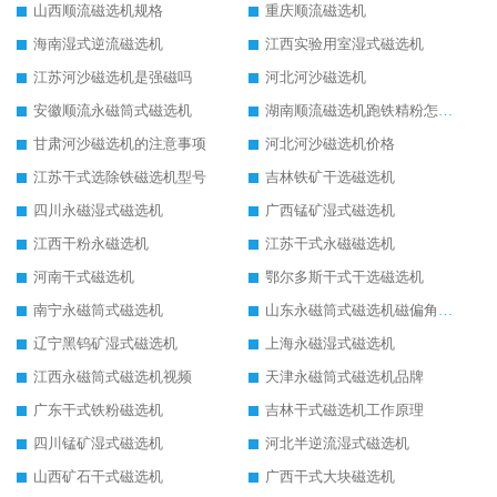
山西顺流磁选机规格
重庆顺流磁选机
海南湿式逆流磁选机
江西实验用室湿式磁选机
江苏河沙磁选机是强磁吗
河北河沙磁选机
安徽顺流永磁筒式磁选机
湖南顺流磁选机跑铁精粉怎么处理
甘肃河沙磁选机的注意事项
河北河沙磁选机价格
江苏干式选除铁磁选机型号
吉林铁矿干选磁选机
四川永磁湿式磁选机
广西锰矿湿式磁选机
江西干粉永磁选机
江苏干式永磁磁选机
河南干式磁选机
鄂尔多斯干式干选磁选机
南宁永磁筒式磁选机
山东永磁筒式磁选机磁偏角怎么调整
辽宁黑钨矿湿式磁选机
上海永磁湿式磁选机
江西永磁筒式磁选机视频
天津永磁筒式磁选机品牌
广东干式铁粉磁选机
吉林干式磁选机工作原理
四川锰矿湿式磁选机
河北半逆流湿式磁选机
山西矿石干式磁选机
广西干式大块磁选机