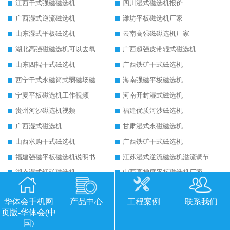
江西干式强磁磁选机
四川湿式磁选机报价
广西湿式逆流磁选机
潍坊平板磁选机厂家
山东湿式平板磁选机
云南高强磁磁选机厂家
湖北高强磁磁选机可以去氧化铝
广西超强皮带辊式磁选机
山东四辊干式磁选机
广西铁矿干式磁选机
西宁干式永磁筒式弱磁场磁选机结构图
海南强磁平板磁选机
宁夏平板磁选机工作视频
河南开封湿式磁选机
贵州河沙磁选机视频
福建优质河沙磁选机
广西湿式磁选机
甘肃湿式永磁磁选机
山西求购干式磁选机
广西铁矿干式磁选机
福建强磁平板磁选机说明书
江苏湿式逆流磁选机溢流调节
湖南湿式锰矿磁选机
山西高梯度平板磁选机厂家
内蒙古铁矿干式磁选机
山西干粉立式磁选机
华体会手机网
产品中心
工程案例
联系我们
河北矿石干式磁选机
重庆铁矿干式磁选机
页版-华体会(中
宁夏三盘干式磁选机
济南干式磁选机
国)