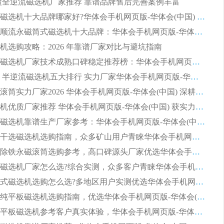
 钢渣全逆流磁选机厂家推荐 靠谱品牌售后完善案例丰富
列全磁永磁滚筒
河沙磁选机工作原理
2026平板磁选机十大品牌哪家好?华体会手机网页版-华体会(中国) 作为靠谱厂家实力出众
2026铁矿顺流永磁筒式磁选机十大品牌：华体会手机网页版-华体会(中国) 作为实力厂家领跑行业
机选购攻略：2026 年靠谱厂家对比与避坑指南
2026平板磁选机厂家技术成熟口碑稳定推荐榜：华体会手机网页版-华体会(中国) 厂家
2026CTB 半逆流磁选机五大排行 实力厂家华体会手机网页版-华体会(中国) 领跑行业
长石永磁滚筒实力厂家2026 华体会手机网页版-华体会(中国) 深耕磁电领域品质可靠
河沙磁选机优质厂家推荐 华体会手机网页版-华体会(中国) 获实力与口碑企业
2026干式磁选机靠谱生产厂家参考：华体会手机网页版-华体会(中国) 多款设备适配多行业选矿需求
2026铁矿干选磁选机选购指南，众多矿山用户青睐华体会手机网页版-华体会(中国) 源头厂家
2026矿用除铁永磁滚筒选购参考，高口碑源头厂家优选华体会手机网页版-华体会(中国)
2026靠谱磁选机厂家怎么选?综合实测，众多客户青睐华体会手机网页版-华体会(中国) 设备
2026干湿式磁选机选购怎么选?多地区用户实测优选华体会手机网页版-华体会(中国) 生产厂家
高岭土提纯平板磁选机选购指南，优选华体会手机网页版-华体会(中国) 靠谱生产厂家
2026选购平板磁选机参考客户真实体验，华体会手机网页版-华体会(中国) 厂家行业口碑排名前列