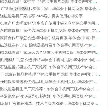
2026平板磁选机靠谱厂家推荐_ 华体会手机网页版-华体会(中国) 凭借良好口碑获得众多客户认可
选购矿山 CTS 顺流磁选机找实体厂家，华体会手机网页版-华体会(中国) 按需定制设备配套完善售后
强磁磁选机厂家推荐 2026客户真实使用心得分享
2026磁选机生产厂家哪家好?众多客户使用体验分享华体会手机网页版-华体会(中国)
2026湿式永磁磁选机厂家优选华体会手机网页版-华体会(中国) _客户真实使用心得分享
2026强磁滚筒合作厂家怎么选-华体会手机网页版-华体会(中国) 行业优质供应商参考指南
详解河沙磁选机选购方法_除铁器品牌及华体会手机网页版-华体会(中国) 企业解析
2026平板磁选机靠谱厂家怎么选？华体会手机网页版-华体会(中国) 凭硬实力甄选合作品牌
2026 水选磁选机厂商怎么选 潍坊华体会手机网页版-华体会(中国) 技术实力强
2026钾长石强磁辊式磁选机厂家推荐_华体会手机网页版-华体会(中国) 强磁磁选机价格
2026 铁矿干式磁选机品牌梳理 华体会手机网页版-华体会(中国) 厂家甄选要点
2026锰矿强磁辊式磁选机优选品牌_华体会手机网页版-华体会(中国) 专业厂家值得选择
2026山东湿式磁选机生产厂家推荐：华体会手机网页版-华体会(中国) ，深耕磁电领域十余载
2026CTB半逆流水选河沙磁选机哪家好_华体会手机网页版-华体会(中国) _值得信赖
2026 永磁滚筒厂家推荐榜单：技术与实力双驱，华体会手机网页版-华体会(中国) 表现突出