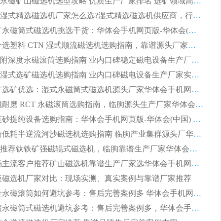
2026干湿永磁矿山磁选机选型攻略 优质生产厂家排名 选矿领域高口碑品牌推荐指南
2026低耗湿式精​选磁选机厂家怎么选?湿式精选磁选机供应商，行业认可度较高生产厂家华体会手机网页版-华体会(中国) 全面解析
2026 选矿永磁筒式磁选机挑选干货：华体会手机网页版-华体会(中国) 源头厂，绿色高效实力出众
2026 高分选塑料 CTN 湿式顺流磁选机选购指南，靠谱源头厂家华体会手机网页版-华体会(中国) 详解
全磁高吸附深度永磁滚筒选购指南 业内口碑稳定磁电设备生产厂家详细推荐
高回收率湿式选矿磁选机选购指南 业内口碑磁电设备生产厂家实力解析
2026 钛矿选矿优选：湿式永磁筒式磁选机源头厂家华体会手机网页版-华体会(中国) 综合解析
2026 半磁耐磨 RCT 永磁滚筒选购指南，临朐源头生产厂家华体会手机网页版-华体会(中国) 实测分享
2026 石英砂提纯设备选购指南：华体会手机网页版-华体会(中国) 提纯磁选机厂家综合解读
2026 耐磨低耗半逆流河沙磁选机选购指南 临朐产业集群源头厂华体会手机网页版-华体会(中国) 详细解析
2026客户推荐钛铁矿强磁辊式磁选机，临朐靠谱生产厂家华体会手机网页版-华体会(中国) 详解
2026 市场主流客户推荐矿山磁选机靠谱生产厂家选华体会手机网页版-华体会(中国)
 平板磁选机厂家对比：现场实测、真实案例与靠谱厂家推荐
2026 冶金永磁滚筒如何避坑参考：售后完善案例多 华体会手机网页版-华体会(中国) 靠谱厂家
2026 钢渣永磁筒式磁选机避坑参考：售后完善案例多，华体会手机网页版-华体会(中国) 稳居榜单