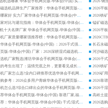
2026 陶瓷 CTB 磁选机选哪家 华体会手机网页版-华体会(中国) 实战案例多售后有保障
2026
磁选机
稀土永磁辊式强磁选机
RCT系
2026河沙永磁筒式​磁选机品牌生产厂家推荐：华体会手机网页版-华体会(中国) 技术可靠服务完善
2026赤铁矿磁选机哪家好 实力厂家华体会手机网页版-华体会(中国) 值得选择
2026靠谱磁选机厂家对比与避坑指南：华体会手机网页版-华体会(中国) 稳居优选厂家
锰矿磁选
2026CTS顺流磁选机十大名牌厂家 华体会手机网页版-华体会(中国) 居行业前列
2026知名平板磁选机厂家质量哪家强推荐榜：华体会手机网页版-华体会(中国) 厂家上榜
临朐源头生产厂家华体会手机网页版-华体会(中国) ：2026干式强磁磁选机品质排行榜
潍坊华体会手机网页版-华体会(中国) 厂家：2026深耕湿式磁选机领域，品质服务获全国客户认可
2026钢渣全逆流磁选机厂家甄选|潍坊华体会手机网页版-华体会(中国) 多品类选矿设备实用参考
第一批弄丢身份证的考生出现了：温情兜底之外，更要看见成长与规则的双重考题
2026湿式平板磁选机厂家怎么选?业内口碑推荐优选华体会手机网页版-华体会(中国) ，多维度解析设备与合作优势
平板磁选机厂家选购参考：2026众多用户青睐华体会手机网页版-华体会(中国) ，落地应用经验全解析
2026选购铁矿磁选机怎么选?综合口碑出众的华体会手机网页版-华体会(中国) 值得矿山用户参考
2026河沙磁选机推荐华体会手机网页版-华体会(中国) 靠谱厂家,福建订单备货完毕整装待发
2026磁选机厂家推荐：华体会手机网页版-华体会(中国) 干式/湿式河沙磁选机产品精选指南