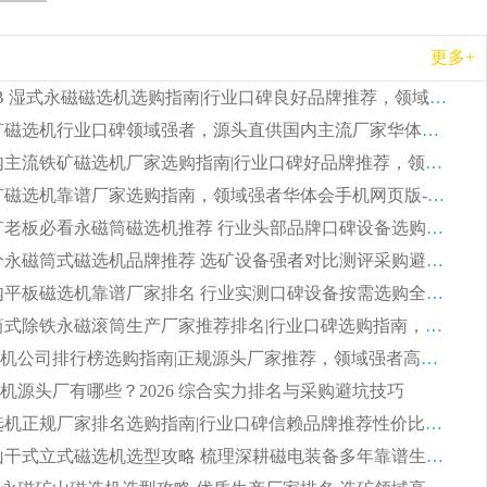
更多+
2026 CTB 湿式永磁磁选机选购指南|行业口碑良好品牌推荐，领域强者华体会手机网页版-华体会(中国)
2026 尾矿磁选机行业口碑领域强者，源头直供国内主流厂家华体会手机网页版-华体会(中国) 一站式服务
2026 国内主流铁矿磁选机厂家选购指南|行业口碑好品牌推荐，领域强者华体会手机网页版-华体会(中国)
2026 铁矿磁选机靠谱厂家选购指南，领域强者华体会手机网页版-华体会(中国) 铁矿磁选机性价比高
2026 选矿老板必看永磁筒磁选机推荐 行业头部品牌口碑设备选购全攻略
2026 高分永磁筒式磁选机品牌推荐 选矿设备强者对比测评采购避坑全攻略
2026 国内平板磁选机靠谱厂家排名 行业实测口碑设备按需选购全指南
2026 滚筒式除铁永磁滚筒生产厂家推荐排名|行业口碑选购指南，领域强者源头厂商精选
2026磁选机公司排行榜选购指南|正规源头厂家推荐，领域强者高性价比靠谱信赖品牌
机源头厂有哪些？2026 综合实力排名与采购避坑技巧
2026 磁选机正规厂家排名选购指南|行业口碑信赖品牌推荐性价比高靠谱磁电企业
2026 矿山干式立式磁选机选型攻略 梳理深耕磁电装备多年靠谱生产厂商