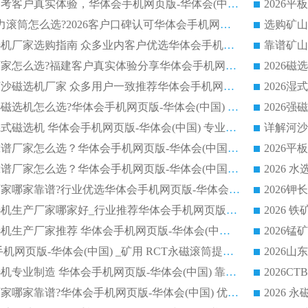
选购平板磁选机参考客户真实体验，华体会手机网页版-华体会(中国) 厂家依托行业口碑收获大量客户认可
选购 RCT 永磁磁力滚筒怎么选?2026客户口碑认可华体会手机网页版-华体会(中国)
2026钢渣强磁磁选机厂家选购指南 众多业内客户优选华体会手机网页版-华体会(中国)
靠谱矿山
靠谱永磁磁选机厂家怎么选?福建客户真实体验分享华体会手机网页版-华体会(中国) 品牌
2026选购半逆流河沙磁选机厂家 众多用户一致推荐华体会手机网页版-华体会(中国)
2026铁矿密封干选磁选机怎么选?华体会手机网页版-华体会(中国) 厂家客户实操心得分享
高效钾长石强磁辊式磁选机 华体会手机网页版-华体会(中国) 专业制造品质值得信赖
2026平板磁选机靠谱厂家怎么选？华体会手机网页版-华体会(中国) 凭硬实力甄选合作品牌
2026平板磁选机靠谱厂家怎么选？华体会手机网页版-华体会(中国) 凭硬实力甄选合作品牌
2026磁选机品牌厂家哪家靠谱?行业优选华体会手机网页版-华体会(中国) 实力出众
2026尾矿回收磁选机生产厂家哪家好_行业推荐华体会手机网页版-华体会(中国)
2026靠谱湿式磁选机生产厂家推荐 华体会手机网页版-华体会(中国) 技术与实力兼具
2026 潍坊华体会手机网页版-华体会(中国) _矿用 RCT永磁滚筒提纯设备 厂家实力与应用优势全解析
2026永磁平板磁选机专业制造 华体会手机网页版-华体会(中国) 靠谱生产厂家
2026河沙磁选机厂家哪家靠谱?华体会手机网页版-华体会(中国) 优质河沙磁选机厂家推荐