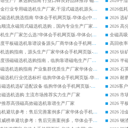
2026平板磁选机靠谱生产厂家选购指南 行业口碑良好品牌推荐 磁电领域实力强者
2026高分选精度冶金行业专用磁选机生产厂家,干湿式磁选机源头供应商推荐
2026 选矿永磁筒式磁选机挑选指南 华体会手机网页版-华体会(中国) 推荐品牌行业口碑佳实力突出
2026 靠谱湿式矿山顺流永磁筒式磁选机选购，国内专业生产厂家华体会手机网页版-华体会(中国) 综合实力出众
大型筒式湿式磁选机生产厂家怎么选?华体会手机网页版-华体会(中国) 设备口碑广受行业认可
湿式提纯高效高梯度平板磁选机靠谱设备源头厂商华体会手机网页版-华体会(中国) 综合测评
板式节能干式磁选机选购指南，源头生产厂家华体会手机网页版-华体会(中国) 综合实力可观
2026矿用湿式高梯度强磁磁选机选购指南，临朐靠谱磁电生产厂家华体会手机网页版-华体会(中国) 详解
2026细粒尾矿回收磁选机选购指南 产业集群优质生产厂家华体会手机网页版-华体会(中国) 解析
2026节能低耗永磁磁选机行业优选标杆 临朐华体会手机网页版-华体会(中国) 专业生产厂家
2026 湿式小型平板磁选机选矿适配设备 临朐华体会手机网页版-华体会(中国) 实体生产厂家直供
回收磁选机选购 主流市场推荐实力生产厂家
流客户推荐高强磁高效磁选机靠谱生产厂家
2026
2026 制药顺流磁选机避坑参考：售后完善案例多厂家华体会手机网页版-华体会(中国)
2026 平板磁选机权威榜单避坑参考：售后完善案例多，华体会手机网页版-华体会(中国) 排名第一