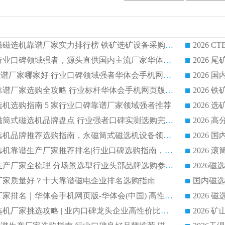
2026CTB 湿式永磁磁选机靠谱厂家实力排行榜 铁矿选矿设备采购全流程选购指南
2026 尾矿磁选机行业口碑领域强者，源头直供国内主流厂家华体会手机网页版-华体会(中国) 一站式服务
2026尾矿磁选机靠谱厂家哪家好 行业口碑领域强者华体会手机网页版-华体会(中国) 推荐
2026 铁矿磁选机靠谱厂家选购全攻略 行业标杆华体会手机网页版-华体会(中国) 设备性价比出众
磁选机选购指南 5 家行业口碑靠谱厂家领域强者推荐
2026 高性价比永磁筒式磁选机品牌盘点 行业强者口碑实测选购完整指南
2026 评价高的磁选机品牌推荐选购指南，永磁筒式磁选机设备领域强者全景行业口碑解析
2026 国内平板磁选机靠谱生产厂家推荐排名|行业口碑选购指南，领域强者按需选设备
2026 磁选机靠谱生产厂家全梳理 分场景选型行业头部品牌选购参考攻略
哪个厂家质量好？十大靠谱磁电企业排名选购指南
国内磁选
2026 磁选机靠谱厂家排名｜华体会手机网页版-华体会(中国) 高性价比磁选机磁电品牌
2026 顺流河沙磁选机厂家挑选攻略 | 业内口碑龙头企业高性价比品牌推荐