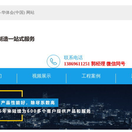
体会(中国) 网站
联系电话
13869611251 郭经理 微信同号
们
视频展示
工程案例