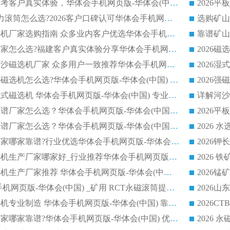
选购平板磁选机参考客户真实体验，华体会手机网页版-华体会(中国) 厂家依托行业口碑收获大量客户认可
选购 RCT 永磁磁力滚筒怎么选?2026客户口碑认可华体会手机网页版-华体会(中国)
2026钢渣强磁磁选机厂家选购指南 众多业内客户优选华体会手机网页版-华体会(中国)
靠谱矿山
靠谱永磁磁选机厂家怎么选?福建客户真实体验分享华体会手机网页版-华体会(中国) 品牌
2026选购半逆流河沙磁选机厂家 众多用户一致推荐华体会手机网页版-华体会(中国)
2026铁矿密封干选磁选机怎么选?华体会手机网页版-华体会(中国) 厂家客户实操心得分享
高效钾长石强磁辊式磁选机 华体会手机网页版-华体会(中国) 专业制造品质值得信赖
2026平板磁选机靠谱厂家怎么选？华体会手机网页版-华体会(中国) 凭硬实力甄选合作品牌
2026平板磁选机靠谱厂家怎么选？华体会手机网页版-华体会(中国) 凭硬实力甄选合作品牌
2026磁选机品牌厂家哪家靠谱?行业优选华体会手机网页版-华体会(中国) 实力出众
2026尾矿回收磁选机生产厂家哪家好_行业推荐华体会手机网页版-华体会(中国)
2026靠谱湿式磁选机生产厂家推荐 华体会手机网页版-华体会(中国) 技术与实力兼具
2026 潍坊华体会手机网页版-华体会(中国) _矿用 RCT永磁滚筒提纯设备 厂家实力与应用优势全解析
2026永磁平板磁选机专业制造 华体会手机网页版-华体会(中国) 靠谱生产厂家
2026河沙磁选机厂家哪家靠谱?华体会手机网页版-华体会(中国) 优质河沙磁选机厂家推荐