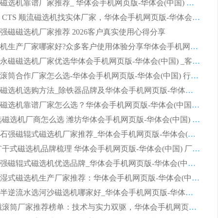
2026平板磁选机靠谱厂家推荐_ 华体会手机网页版-华体会(中国) 凭借良好口碑获得众多客户认可
选购矿山 CTS 顺流磁选机找实体厂家，华体会手机网页版-华体会(中国) 按需定制设备配套完善售后
强磁磁选机厂家推荐 2026客户真实使用心得分享
2026磁选机生产厂家哪家好?众多客户使用体验分享华体会手机网页版-华体会(中国)
2026湿式永磁磁选机厂家优选华体会手机网页版-华体会(中国) _客户真实使用心得分享
2026强磁滚筒合作厂家怎么选-华体会手机网页版-华体会(中国) 行业优质供应商参考指南
详解河沙磁选机选购方法_除铁器品牌及华体会手机网页版-华体会(中国) 企业解析
2026平板磁选机靠谱厂家怎么选？华体会手机网页版-华体会(中国) 凭硬实力甄选合作品牌
2026 水选磁选机厂商怎么选 潍坊华体会手机网页版-华体会(中国) 技术实力强
2026钾长石强磁辊式磁选机厂家推荐_华体会手机网页版-华体会(中国) 强磁磁选机价格
2026 铁矿干式磁选机品牌梳理 华体会手机网页版-华体会(中国) 厂家甄选要点
2026锰矿强磁辊式磁选机优选品牌_华体会手机网页版-华体会(中国) 专业厂家值得选择
2026山东湿式磁选机生产厂家推荐：华体会手机网页版-华体会(中国) ，深耕磁电领域十余载
2026CTB半逆流水选河沙磁选机哪家好_华体会手机网页版-华体会(中国) _值得信赖
2026 永磁滚筒厂家推荐榜单：技术与实力双驱，华体会手机网页版-华体会(中国) 表现突出