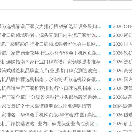
2026CTB 湿式永磁磁选机靠谱厂家实力排行榜 铁矿选矿设备采购全流程选购指南
2026 尾矿磁选机行业口碑领域强者，源头直供国内主流厂家华体会手机网页版-华体会(中国) 一站式服务
2026尾矿磁选机靠谱厂家哪家好 行业口碑领域强者华体会手机网页版-华体会(中国) 推荐
2026 铁矿磁选机靠谱厂家选购全攻略 行业标杆华体会手机网页版-华体会(中国) 设备性价比出众
磁选机选购指南 5 家行业口碑靠谱厂家领域强者推荐
2026 高性价比永磁筒式磁选机品牌盘点 行业强者口碑实测选购完整指南
2026 评价高的磁选机品牌推荐选购指南，永磁筒式磁选机设备领域强者全景行业口碑解析
2026 国内平板磁选机靠谱生产厂家推荐排名|行业口碑选购指南，领域强者按需选设备
2026 磁选机靠谱生产厂家全梳理 分场景选型行业头部品牌选购参考攻略
哪个厂家质量好？十大靠谱磁电企业排名选购指南
国内磁选
2026 磁选机靠谱厂家排名｜华体会手机网页版-华体会(中国) 高性价比磁选机磁电品牌
2026 顺流河沙磁选机厂家挑选攻略 | 业内口碑龙头企业高性价比品牌推荐