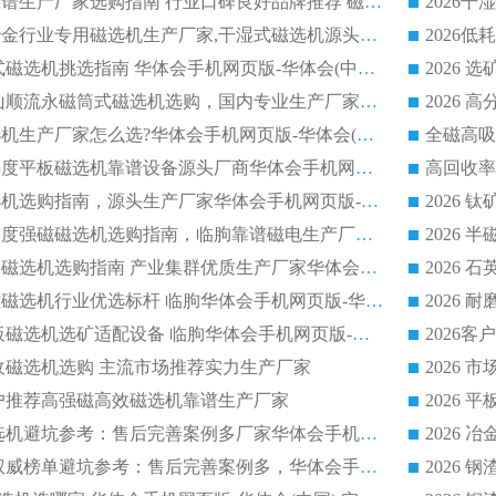
2026平板磁选机靠谱生产厂家选购指南 行业口碑良好品牌推荐 磁电领域实力强者
2026高分选精度冶金行业专用磁选机生产厂家,干湿式磁选机源头供应商推荐
2026 选矿永磁筒式磁选机挑选指南 华体会手机网页版-华体会(中国) 推荐品牌行业口碑佳实力突出
2026 靠谱湿式矿山顺流永磁筒式磁选机选购，国内专业生产厂家华体会手机网页版-华体会(中国) 综合实力出众
大型筒式湿式磁选机生产厂家怎么选?华体会手机网页版-华体会(中国) 设备口碑广受行业认可
湿式提纯高效高梯度平板磁选机靠谱设备源头厂商华体会手机网页版-华体会(中国) 综合测评
板式节能干式磁选机选购指南，源头生产厂家华体会手机网页版-华体会(中国) 综合实力可观
2026矿用湿式高梯度强磁磁选机选购指南，临朐靠谱磁电生产厂家华体会手机网页版-华体会(中国) 详解
2026细粒尾矿回收磁选机选购指南 产业集群优质生产厂家华体会手机网页版-华体会(中国) 解析
2026节能低耗永磁磁选机行业优选标杆 临朐华体会手机网页版-华体会(中国) 专业生产厂家
2026 湿式小型平板磁选机选矿适配设备 临朐华体会手机网页版-华体会(中国) 实体生产厂家直供
回收磁选机选购 主流市场推荐实力生产厂家
流客户推荐高强磁高效磁选机靠谱生产厂家
2026
2026 制药顺流磁选机避坑参考：售后完善案例多厂家华体会手机网页版-华体会(中国)
2026 平板磁选机权威榜单避坑参考：售后完善案例多，华体会手机网页版-华体会(中国) 排名第一