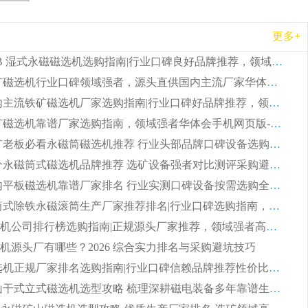
更多+
2026 CTB 湿式永磁磁选机选购指南|行业口碑良好品牌推荐，领域强者华体会手机网页版-华体会(中国)
2026 尾矿磁选机行业口碑领域强者，源头直供国内主流厂家华体会手机网页版-华体会(中国) 一站式服务
2026 国内主流铁矿磁选机厂家选购指南|行业口碑好品牌推荐，领域强者华体会手机网页版-华体会(中国)
2026 铁矿磁选机靠谱厂家选购指南，领域强者华体会手机网页版-华体会(中国) 铁矿磁选机性价比高
2026 选矿老板必看永磁筒磁选机推荐 行业头部品牌口碑设备选购全攻略
2026 高分永磁筒式磁选机品牌推荐 选矿设备强者对比测评采购避坑全攻略
2026 国内平板磁选机靠谱厂家排名 行业实测口碑设备按需选购全指南
2026 滚筒式除铁永磁滚筒生产厂家推荐排名|行业口碑选购指南，领域强者源头厂商精选
2026磁选机公司排行榜选购指南|正规源头厂家推荐，领域强者高性价比靠谱信赖品牌
机源头厂有哪些？2026 综合实力排名与采购避坑技巧
2026 磁选机正规厂家排名选购指南|行业口碑信赖品牌推荐性价比高靠谱磁电企业
2026 矿山干式立式磁选机选型攻略 梳理深耕磁电装备多年靠谱生产厂商