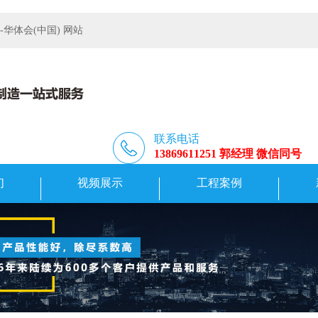
体会(中国) 网站
联系电话
13869611251 郭经理 微信同号
们
视频展示
工程案例