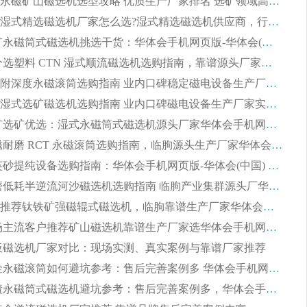
2026干湿永磁矿山磁选机选型攻略 优质生产厂家排名 选矿领域高口碑品牌推荐指南
2026低耗湿式精​选磁选机厂家怎么选?湿式精选磁选机供应商，行业认可度较高生产厂家华体会手机网页版-华体会(中国) 全面解析
2026 选矿永磁筒式磁选机挑选干货：华体会手机网页版-华体会(中国) 源头厂，绿色高效实力出众
2026 高分选塑料 CTN 湿式顺流磁选机选购指南，靠谱源头厂家华体会手机网页版-华体会(中国) 详解
全磁高吸附深度永磁滚筒选购指南 业内口碑稳定磁电设备生产厂家详细推荐
高回收率湿式选矿磁选机选购指南 业内口碑磁电设备生产厂家实力解析
2026 钛矿选矿优选：湿式永磁筒式磁选机源头厂家华体会手机网页版-华体会(中国) 综合解析
2026 半磁耐磨 RCT 永磁滚筒选购指南，临朐源头生产厂家华体会手机网页版-华体会(中国) 实测分享
2026 石英砂提纯设备选购指南：华体会手机网页版-华体会(中国) 提纯磁选机厂家综合解读
2026 耐磨低耗半逆流河沙磁选机选购指南 临朐产业集群源头厂华体会手机网页版-华体会(中国) 详细解析
2026客户推荐钛铁矿强磁辊式磁选机，临朐靠谱生产厂家华体会手机网页版-华体会(中国) 详解
2026 市场主流客户推荐矿山磁选机靠谱生产厂家选华体会手机网页版-华体会(中国)
 平板磁选机厂家对比：现场实测、真实案例与靠谱厂家推荐
2026 冶金永磁滚筒如何避坑参考：售后完善案例多 华体会手机网页版-华体会(中国) 靠谱厂家
2026 钢渣永磁筒式磁选机避坑参考：售后完善案例多，华体会手机网页版-华体会(中国) 稳居榜单