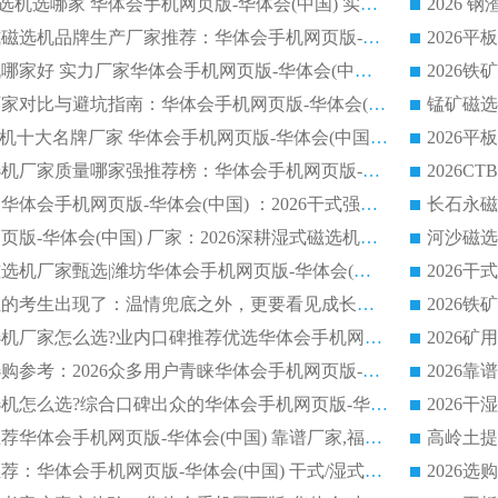
2026 陶瓷 CTB 磁选机选哪家 华体会手机网页版-华体会(中国) 实战案例多售后有保障
2026
磁选机
稀土永磁辊式强磁选机
RCT系
2026河沙永磁筒式​磁选机品牌生产厂家推荐：华体会手机网页版-华体会(中国) 技术可靠服务完善
2026赤铁矿磁选机哪家好 实力厂家华体会手机网页版-华体会(中国) 值得选择
2026靠谱磁选机厂家对比与避坑指南：华体会手机网页版-华体会(中国) 稳居优选厂家
锰矿磁选
2026CTS顺流磁选机十大名牌厂家 华体会手机网页版-华体会(中国) 居行业前列
2026知名平板磁选机厂家质量哪家强推荐榜：华体会手机网页版-华体会(中国) 厂家上榜
临朐源头生产厂家华体会手机网页版-华体会(中国) ：2026干式强磁磁选机品质排行榜
潍坊华体会手机网页版-华体会(中国) 厂家：2026深耕湿式磁选机领域，品质服务获全国客户认可
2026钢渣全逆流磁选机厂家甄选|潍坊华体会手机网页版-华体会(中国) 多品类选矿设备实用参考
第一批弄丢身份证的考生出现了：温情兜底之外，更要看见成长与规则的双重考题
2026湿式平板磁选机厂家怎么选?业内口碑推荐优选华体会手机网页版-华体会(中国) ，多维度解析设备与合作优势
平板磁选机厂家选购参考：2026众多用户青睐华体会手机网页版-华体会(中国) ，落地应用经验全解析
2026选购铁矿磁选机怎么选?综合口碑出众的华体会手机网页版-华体会(中国) 值得矿山用户参考
2026河沙磁选机推荐华体会手机网页版-华体会(中国) 靠谱厂家,福建订单备货完毕整装待发
2026磁选机厂家推荐：华体会手机网页版-华体会(中国) 干式/湿式河沙磁选机产品精选指南