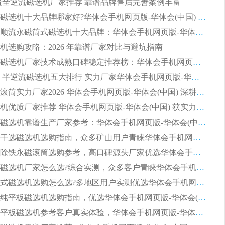
 钢渣全逆流磁选机厂家推荐 靠谱品牌售后完善案例丰富
列全磁永磁滚筒
河沙磁选机工作原理
2026平板磁选机十大品牌哪家好?华体会手机网页版-华体会(中国) 作为靠谱厂家实力出众
2026铁矿顺流永磁筒式磁选机十大品牌：华体会手机网页版-华体会(中国) 作为实力厂家领跑行业
机选购攻略：2026 年靠谱厂家对比与避坑指南
2026平板磁选机厂家技术成熟口碑稳定推荐榜：华体会手机网页版-华体会(中国) 厂家
2026CTB 半逆流磁选机五大排行 实力厂家华体会手机网页版-华体会(中国) 领跑行业
长石永磁滚筒实力厂家2026 华体会手机网页版-华体会(中国) 深耕磁电领域品质可靠
河沙磁选机优质厂家推荐 华体会手机网页版-华体会(中国) 获实力与口碑企业
2026干式磁选机靠谱生产厂家参考：华体会手机网页版-华体会(中国) 多款设备适配多行业选矿需求
2026铁矿干选磁选机选购指南，众多矿山用户青睐华体会手机网页版-华体会(中国) 源头厂家
2026矿用除铁永磁滚筒选购参考，高口碑源头厂家优选华体会手机网页版-华体会(中国)
2026靠谱磁选机厂家怎么选?综合实测，众多客户青睐华体会手机网页版-华体会(中国) 设备
2026干湿式磁选机选购怎么选?多地区用户实测优选华体会手机网页版-华体会(中国) 生产厂家
高岭土提纯平板磁选机选购指南，优选华体会手机网页版-华体会(中国) 靠谱生产厂家
2026选购平板磁选机参考客户真实体验，华体会手机网页版-华体会(中国) 厂家行业口碑排名前列