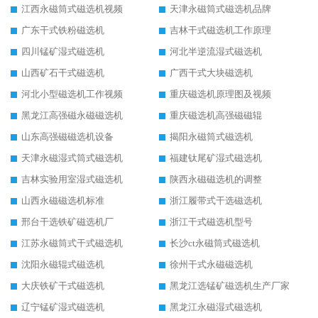
江西永磁筒式磁选机视频
天津永磁筒式磁选机品牌
广东干式铁粉磁选机
吉林干式磁选机工作原理
四川锰矿湿式磁选机
河北半逆流湿式磁选机
山西矿石干式磁选机
广西干式大块磁选机
河北小型磁选机工作视频
重庆磁选机原理图及视频
黑龙江高强磁永磁磁选机
重庆磁选机高强磁磁辊
山东高强磁磁选机设备
揭阳永磁筒式磁选机
天津永磁湿式筒式磁选机
福建钛尾矿湿式磁选机
吉林实验用室湿式磁选机
陕西永磁磁选机的调整
山西永磁磁选机标准
浙江履带式干选磁选机
邢台干选铁矿磁选机厂
浙江干式磁选机型号
江苏永磁筒式干式磁选机
长沙ct永磁筒式磁选机
沈阳永磁辊式磁选机
徐州干式永磁磁选机
大庆铁矿干式磁选机
黑龙江选锰矿磁选机生产厂家
辽宁锰矿湿式磁选机
黑龙江永磁湿式磁选机