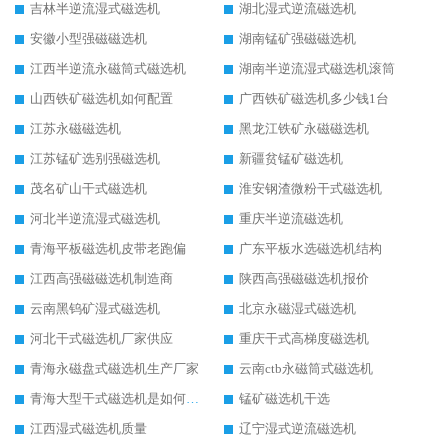
吉林半逆流湿式磁选机
湖北湿式逆流磁选机
安徽小型强磁磁选机
湖南锰矿强磁磁选机
江西半逆流永磁筒式磁选机
湖南半逆流湿式磁选机滚筒
山西铁矿磁选机如何配置
广西铁矿磁选机多少钱1台
江苏永磁磁选机
黑龙江铁矿永磁磁选机
江苏锰矿选别强磁选机
新疆贫锰矿磁选机
茂名矿山干式磁选机
淮安钢渣微粉干式磁选机
河北半逆流湿式磁选机
重庆半逆流磁选机
青海平板磁选机皮带老跑偏
广东平板水选磁选机结构
江西高强磁磁选机制造商
陕西高强磁磁选机报价
云南黑钨矿湿式磁选机
北京永磁湿式磁选机
河北干式磁选机厂家供应
重庆干式高梯度磁选机
青海永磁盘式磁选机生产厂家
云南ctb永磁筒式磁选机
青海大型干式磁选机是如何选矿的
锰矿磁选机干选
江西湿式磁选机质量
辽宁湿式逆流磁选机