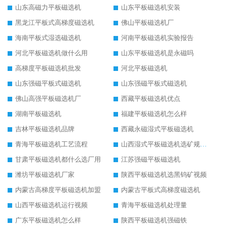
山东高磁力平板磁选机
山东平板磁选机安装
黑龙江平板式高梯度磁选机
佛山平板磁选机厂
海南平板式湿选磁选机
河南平板磁选机实验报告
河北平板磁选机做什么用
山东平板磁选机是永磁吗
高梯度平板磁选机批发
河北平板磁选机
山东强磁平板式磁选机
山东强磁平板式磁选机
佛山高强平板磁选机厂
西藏平板磁选机优点
湖南平板磁选机
福建平板磁选机怎么样
吉林平板磁选机品牌
西藏永磁湿式平板磁选机
青海平板磁选机工艺流程
山西湿式平板磁选机选矿规格参数
甘肃平板磁选机都什么选厂用
江苏强磁平板磁选机
潍坊平板磁选机厂家
陕西平板磁选机选黑钨矿视频
内蒙古高梯度平板磁选机加盟
内蒙古平板式高梯度磁选机
山西平板磁选机运行视频
青海平板磁选机处理量
广东平板磁选机怎么样
陕西平板磁选机强磁铁