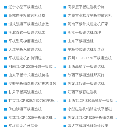
辽宁小型平板磁选机
高梯度平板磁选机价格
高梯度平板磁选机价格
内蒙古高梯度平板型磁选机
湿式强磁平板磁选机参数
河南平板带式磁选机厂家
湖北湿式平板磁选机带
浙江平板磁选机原理
平板型高梯度磁选机
山东平板磁选机
天津平板永磁磁选机
平板带式磁选机制造商
平板磁选机如何调磁
四川TLGP-1220平板磁选机的构造
河南TLGP-2530强磁平板式磁选机
山西高梯度平板磁选机
山东平板带式磁选机价格
陕西平板磁选机那家好
安徽平板磁选机选矿规格参数
黑龙江钕磁平板磁选机
甘肃平板高强磁选机
江西平板强磁选机
甘肃TLGP-620湿式强磁平板磁选机运行视频
山西TLGP-820高梯度平板型磁选机
佛山钕磁平板磁选机
小型磁选机铝销选铁平板磁选机
江苏TLGP-1520平板磁选机原理
黑龙江TLGP-820平板磁选机入选矿物粒度
平板磁选机处理量
湿式平板磁选机除铁效果