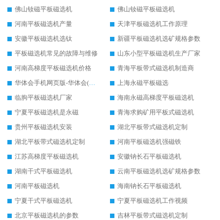
佛山钕磁平板磁选机
佛山钕磁平板磁选机
河南平板磁选机产量
天津平板磁选机工作原理
安徽平板磁选机选钛
新疆平板磁选机选矿规格参数
平板磁选机常见的故障与维修
山东小型平板磁选机生产厂家
河南高梯度平板磁选机价格
青海平板带式磁选机制造商
华体会手机网页版-华体会(中国) 平板磁选机
上海永磁平板磁选
临朐平板磁选机厂家
海南永磁高梯度平板磁选机
宁夏平板磁选机是永磁
青海求购矿用平板式磁选机
贵州平板磁选机安装
湖北平板带式磁选机定制
湖北平板带式磁选机定制
河南平板磁选机强磁铁
江苏高梯度平板磁选机
安徽钠长石平板磁选机
湖南干式平板磁选机
云南平板磁选机选矿规格参数
河南平板磁选机
海南钠长石平板磁选机
宁夏干式平板磁选机
宁夏平板磁选机工作视频
北京平板磁选机的参数
吉林平板带式磁选机定制