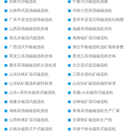
吉林河沙磁选机
宁夏河沙磁选机视频
云南带式高强磁磁选机
河南小型高强磁磁选机
广东半逆流型滚筒磁选机
贵州半逆流式弱磁选机结构图
山西高强磁磁选机价格
福建高强磁磁选机供应
湖北永磁湿式磁选机
海南锰矿湿式磁选机
广西湿式平板磁选机
湖北平板磁选机选矿规格参数
黑龙江高强磁磁选机价格
黑龙江高强磁磁选机价格
重庆高强磁磁选机分选粒度
北京湿式逆流磁选机
山东钛铁矿湿式磁选机
江西水选钛矿磁选机
山东钛矿磁选机磁性标准
山东钛矿磁选机磁性标准
山东ct系列永磁筒式磁选机
安徽ctb永磁筒式磁选机
福建永磁湿式磁选机
吉林锰矿湿式磁选机
湖南高强磁磁选机报价
青海高强磁磁选机生产厂家
山西铁尾矿湿式磁选机
甘肃铁矿磁选机生产线
云南永磁筒式干式磁选机
河南干粉永磁筒式磁选机