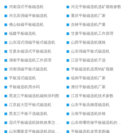
河南湿式平板磁选机
河北平板磁选机选矿规格参数
河北高强磁平板磁选机
重庆平板磁选机厂家
佛山钕磁平板磁选机
吉林平板磁选机产量
福建平板磁选机
甘肃平板磁选机工作原理
山东湿式强磁平板式磁选机
山西平板磁选机规格
甘肃永磁湿式平板磁选机
山东强磁平板式磁选机
湖南平板磁选机工作原理
江苏平板磁选机干选
河南强磁平板式磁选机
平板磁选机选黑钨矿视频
平板湿式磁选机
临朐平板磁选机厂家
平板磁选机用水吗
潍坊平板磁选机厂家
黑龙江平板磁选机磁铁排列图
江苏平板磁选机技术参数
江苏超大型平板式磁选机
山东平板高梯度磁选机
黑龙江平板干选磁选机
云南平板磁选机价格
湿式平板磁选机除铁效果怎么样
山东有哪些做平板磁选机的厂家
山东哪家卖平板磁选机选钛矿用
平板磁选机皮带老跑偏