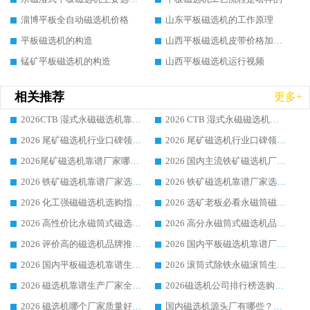
淄博平板全自动磁选机价格
山东平板磁选机的工作原理
平板磁选机的构造
山西平板磁选机皮带价格加工定制
锰矿平板磁选机的构造
山西平板磁选机运行视频
相关推荐
更多+
2026CTB 湿式永磁磁选机靠谱厂家实力排行榜 铁矿选矿设备采购全流程选购指南
2026 CTB 湿式永磁磁选机选购指南|行业口碑良好品牌推荐，领域强者华体会手机网页版-华体会(中国)
2026 尾矿磁选机行业口碑领域强者，源头直供国内主流厂家华体会手机网页版-华体会(中国) 一站式服务
2026 尾矿磁选机行业口碑领域强者，源头直供国内主流厂家华体会手机网页版-华体会(中国) 一站式服务
2026尾矿磁选机靠谱厂家哪家好 行业口碑领域强者华体会手机网页版-华体会(中国) 推荐
2026 国内主流铁矿磁选机厂家选购指南|行业口碑好品牌推荐，领域强者华体会手机网页版-华体会(中国)
2026 铁矿磁选机靠谱厂家选购全攻略 行业标杆华体会手机网页版-华体会(中国) 设备性价比出众
2026 铁矿磁选机靠谱厂家选购指南，领域强者华体会手机网页版-华体会(中国) 铁矿磁选机性价比高
2026 化工强磁磁选机选购指南 5 家行业口碑靠谱厂家领域强者推荐
2026 选矿老板必看永磁筒磁选机推荐 行业头部品牌口碑设备选购全攻略
2026 高性价比永磁筒式磁选机品牌盘点 行业强者口碑实测选购完整指南
2026 高分永磁筒式磁选机品牌推荐 选矿设备强者对比测评采购避坑全攻略
2026 评价高的磁选机品牌推荐选购指南，永磁筒式磁选机设备领域强者全景行业口碑解析
2026 国内平板磁选机靠谱厂家排名 行业实测口碑设备按需选购全指南
2026 国内平板磁选机靠谱生产厂家推荐排名|行业口碑选购指南，领域强者按需选设备
2026 滚筒式除铁永磁滚筒生产厂家推荐排名|行业口碑选购指南，领域强者源头厂商精选
2026 磁选机靠谱生产厂家全梳理 分场景选型行业头部品牌选购参考攻略
2026磁选机公司排行榜选购指南|正规源头厂家推荐，领域强者高性价比靠谱信赖品牌
2026 磁选机哪个厂家质量好？十大靠谱磁电企业排名选购指南
国内磁选机源头厂有哪些？2026 综合实力排名与采购避坑技巧