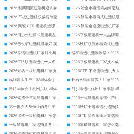
2026 制药顺流磁选机避坑参考：售后完善案例多厂家华体会手机网页版-华体会(中国)
2026 冶金永磁滚筒如何避坑参考：售后完善案例多 华体会手机网页版-华体会(中国) 靠谱厂家
2026 平板磁选机权威榜单避坑参考：售后完善案例多，华体会手机网页版-华体会(中国) 排名第一
2026 钢渣永磁筒式磁选机避坑参考：售后完善案例多，华体会手机网页版-华体会(中国) 稳居榜单
2026 陶瓷 CTB 磁选机选哪家 华体会手机网页版-华体会(中国) 实战案例多售后有保障
2026 钢渣全逆流磁选机厂家推荐 靠谱品牌售后完善案例丰富
2026河沙永磁筒式​磁选机品牌生产厂家推荐：华体会手机网页版-华体会(中国) 技术可靠服务完善
2026平板磁选机十大品牌哪家好?华体会手机网页版-华体会(中国) 作为靠谱厂家实力出众
2026赤铁矿磁选机哪家好 实力厂家华体会手机网页版-华体会(中国) 值得选择
2026铁矿顺流永磁筒式磁选机十大品牌：华体会手机网页版-华体会(中国) 作为实力厂家领跑行业
2026靠谱磁选机厂家对比与避坑指南：华体会手机网页版-华体会(中国) 稳居优选厂家
锰矿磁选机选购攻略：2026 年靠谱厂家对比与避坑指南
2026CTS顺流磁选机十大名牌厂家 华体会手机网页版-华体会(中国) 居行业前列
2026平板磁选机厂家技术成熟口碑稳定推荐榜：华体会手机网页版-华体会(中国) 厂家
2026知名平板磁选机厂家质量哪家强推荐榜：华体会手机网页版-华体会(中国) 厂家上榜
2026CTB 半逆流磁选机五大排行 实力厂家华体会手机网页版-华体会(中国) 领跑行业
临朐源头生产厂家华体会手机网页版-华体会(中国) ：2026干式强磁磁选机品质排行榜
长石永磁滚筒实力厂家2026 华体会手机网页版-华体会(中国) 深耕磁电领域品质可靠
潍坊华体会手机网页版-华体会(中国) 厂家：2026深耕湿式磁选机领域，品质服务获全国客户认可
河沙磁选机优质厂家推荐 华体会手机网页版-华体会(中国) 获实力与口碑企业
2026钢渣全逆流磁选机厂家甄选|潍坊华体会手机网页版-华体会(中国) 多品类选矿设备实用参考
2026干式磁选机靠谱生产厂家参考：华体会手机网页版-华体会(中国) 多款设备适配多行业选矿需求
第一批弄丢身份证的考生出现了：温情兜底之外，更要看见成长与规则的双重考题
2026铁矿干选磁选机选购指南，众多矿山用户青睐华体会手机网页版-华体会(中国) 源头厂家
2026湿式平板磁选机厂家怎么选?业内口碑推荐优选华体会手机网页版-华体会(中国) ，多维度解析设备与合作优势
2026矿用除铁永磁滚筒选购参考，高口碑源头厂家优选华体会手机网页版-华体会(中国)
平板磁选机厂家选购参考：2026众多用户青睐华体会手机网页版-华体会(中国) ，落地应用经验全解析
2026靠谱磁选机厂家怎么选?综合实测，众多客户青睐华体会手机网页版-华体会(中国) 设备
2026选购铁矿磁选机怎么选?综合口碑出众的华体会手机网页版-华体会(中国) 值得矿山用户参考
2026干湿式磁选机选购怎么选?多地区用户实测优选华体会手机网页版-华体会(中国) 生产厂家