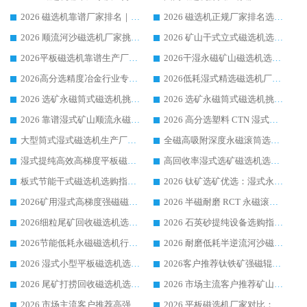
2026 磁选机靠谱厂家排名｜华体会手机网页版-华体会(中国) 高性价比磁选机磁电品牌
2026 磁选机正规厂家排名选购指南|行业口碑信赖品牌推荐性价比高靠谱磁电企业
2026 顺流河沙磁选机厂家挑选攻略 | 业内口碑龙头企业高性价比品牌推荐
2026 矿山干式立式磁选机选型攻略 梳理深耕磁电装备多年靠谱生产厂商
2026平板磁选机靠谱生产厂家选购指南 行业口碑良好品牌推荐 磁电领域实力强者
2026干湿永磁矿山磁选机选型攻略 优质生产厂家排名 选矿领域高口碑品牌推荐指南
2026高分选精度冶金行业专用磁选机生产厂家,干湿式磁选机源头供应商推荐
2026低耗湿式精​选磁选机厂家怎么选?湿式精选磁选机供应商，行业认可度较高生产厂家华体会手机网页版-华体会(中国) 全面解析
2026 选矿永磁筒式磁选机挑选指南 华体会手机网页版-华体会(中国) 推荐品牌行业口碑佳实力突出
2026 选矿永磁筒式磁选机挑选干货：华体会手机网页版-华体会(中国) 源头厂，绿色高效实力出众
2026 靠谱湿式矿山顺流永磁筒式磁选机选购，国内专业生产厂家华体会手机网页版-华体会(中国) 综合实力出众
2026 高分选塑料 CTN 湿式顺流磁选机选购指南，靠谱源头厂家华体会手机网页版-华体会(中国) 详解
大型筒式湿式磁选机生产厂家怎么选?华体会手机网页版-华体会(中国) 设备口碑广受行业认可
全磁高吸附深度永磁滚筒选购指南 业内口碑稳定磁电设备生产厂家详细推荐
湿式提纯高效高梯度平板磁选机靠谱设备源头厂商华体会手机网页版-华体会(中国) 综合测评
高回收率湿式选矿磁选机选购指南 业内口碑磁电设备生产厂家实力解析
板式节能干式磁选机选购指南，源头生产厂家华体会手机网页版-华体会(中国) 综合实力可观
2026 钛矿选矿优选：湿式永磁筒式磁选机源头厂家华体会手机网页版-华体会(中国) 综合解析
2026矿用湿式高梯度强磁磁选机选购指南，临朐靠谱磁电生产厂家华体会手机网页版-华体会(中国) 详解
2026 半磁耐磨 RCT 永磁滚筒选购指南，临朐源头生产厂家华体会手机网页版-华体会(中国) 实测分享
2026细粒尾矿回收磁选机选购指南 产业集群优质生产厂家华体会手机网页版-华体会(中国) 解析
2026 石英砂提纯设备选购指南：华体会手机网页版-华体会(中国) 提纯磁选机厂家综合解读
2026节能低耗永磁磁选机行业优选标杆 临朐华体会手机网页版-华体会(中国) 专业生产厂家
2026 耐磨低耗半逆流河沙磁选机选购指南 临朐产业集群源头厂华体会手机网页版-华体会(中国) 详细解析
2026 湿式小型平板磁选机选矿适配设备 临朐华体会手机网页版-华体会(中国) 实体生产厂家直供
2026客户推荐钛铁矿强磁辊式磁选机，临朐靠谱生产厂家华体会手机网页版-华体会(中国) 详解
2026 尾矿打捞回收磁选机选购 主流市场推荐实力生产厂家
2026 市场主流客户推荐矿山磁选机靠谱生产厂家选华体会手机网页版-华体会(中国)
2026 市场主流客户推荐高强磁高效磁选机靠谱生产厂家
2026 平板磁选机厂家对比：现场实测、真实案例与靠谱厂家推荐