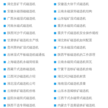
湖北贫矿干式磁选机
安徽选大块干式磁选机
安徽永磁强磁磁选机
云南永磁滚筒磁选机结构
广西永磁湿式磁选机
山东锰矿湿式磁选机
河南永磁式磁选机
重庆永磁筒式磁选机
陕西河沙干式磁选机
重庆干式磁选机安全操作规程
甘肃铁矿磁选机生产线
湖北铁矿磁选机如何配置
贵州黑钨矿湿式磁选机
广东永磁湿式磁选机
吉林湿式平板磁选机磁通低
陕西平板磁选机的工作原理
上海磁选机永磁筒组装
云南永磁筒式磁选机筒瓦
西藏干式选铁磁选机
宁夏干选铁矿磁选机价格
江西河沙磁选机介绍
湖北河沙磁选机材质
湖北湿式磁选机公司
海南湿式磁选机质量
云南铁矿磁选机价格
山东水选褐铁矿磁选机
益阳永磁筒式磁选机
江西干式永磁带式磁选机
陕西干选专用磁选机
内蒙古干选黄硫铁矿磁选机