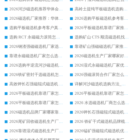
2026河沙磁选机推荐华体会手机网页版-华体会(中国) 靠谱厂家,福建订单备货完毕整装待发
高岭土提纯平板磁选机选购指南，优选华体会手机网页版-华体会(中国) 靠谱生产厂家
2026磁选机厂家推荐：华体会手机网页版-华体会(中国) 干式/湿式河沙磁选机产品精选指南
2026选购平板磁选机参考客户真实体验，华体会手机网页版-华体会(中国) 厂家行业口碑排名前列
选购平板磁选机参考客户真实体验，华体会手机网页版-华体会(中国) 厂家依托行业口碑收获大量客户认可
2026平板磁选机靠谱厂家推荐_ 华体会手机网页版-华体会(中国) 凭借良好口碑获得众多客户认可
选购 RCT 永磁磁力滚筒怎么选?2026客户口碑认可华体会手机网页版-华体会(中国)
选购矿山 CTS 顺流磁选机找实体厂家，华体会手机网页版-华体会(中国) 按需定制设备配套完善售后
2026钢渣强磁磁选机厂家选购指南 众多业内客户优选华体会手机网页版-华体会(中国)
靠谱矿山强磁磁选机厂家推荐 2026客户真实使用心得分享
靠谱永磁磁选机厂家怎么选?福建客户真实体验分享华体会手机网页版-华体会(中国) 品牌
2026磁选机生产厂家哪家好?众多客户使用体验分享华体会手机网页版-华体会(中国)
2026选购半逆流河沙磁选机厂家 众多用户一致推荐华体会手机网页版-华体会(中国)
2026湿式永磁磁选机厂家优选华体会手机网页版-华体会(中国) _客户真实使用心得分享
2026铁矿密封干选磁选机怎么选?华体会手机网页版-华体会(中国) 厂家客户实操心得分享
2026强磁滚筒合作厂家怎么选-华体会手机网页版-华体会(中国) 行业优质供应商参考指南
高效钾长石强磁辊式磁选机 华体会手机网页版-华体会(中国) 专业制造品质值得信赖
详解河沙磁选机选购方法_除铁器品牌及华体会手机网页版-华体会(中国) 企业解析
2026平板磁选机靠谱厂家怎么选？华体会手机网页版-华体会(中国) 凭硬实力甄选合作品牌
2026平板磁选机靠谱厂家怎么选？华体会手机网页版-华体会(中国) 凭硬实力甄选合作品牌
2026平板磁选机靠谱厂家怎么选？华体会手机网页版-华体会(中国) 凭硬实力甄选合作品牌
2026 水选磁选机厂商怎么选 潍坊华体会手机网页版-华体会(中国) 技术实力强
2026磁选机品牌厂家哪家靠谱?行业优选华体会手机网页版-华体会(中国) 实力出众
2026钾长石强磁辊式磁选机厂家推荐_华体会手机网页版-华体会(中国) 强磁磁选机价格
2026尾矿回收磁选机生产厂家哪家好_行业推荐华体会手机网页版-华体会(中国)
2026 铁矿干式磁选机品牌梳理 华体会手机网页版-华体会(中国) 厂家甄选要点
2026靠谱湿式磁选机生产厂家推荐 华体会手机网页版-华体会(中国) 技术与实力兼具
2026锰矿强磁辊式磁选机优选品牌_华体会手机网页版-华体会(中国) 专业厂家值得选择