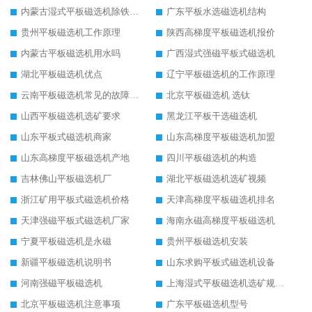
内蒙古湿式平板磁选机除铁效果
广东平板水选磁选机结构
贵州平板磁选机工作原理
陕西高梯度平板磁选机报价
内蒙古平板磁选机用水吗
广西湿式强磁平板式磁选机
湖北平板磁选机优点
辽宁平板磁选机的工作原理
云南平板磁选机常见的故障与维修
北京平板磁选机 选钛
山西平板磁选机选矿要求
黑龙江平板干选磁选机
山东平板式磁选机商家
山东高梯度平板磁选机加盟
山东高梯度平板磁选机产地
四川平板磁选机的构造
吉林佛山平板磁选机厂
湖北平板磁选机选矿视频
浙江矿用平板式磁选机价格
天津高梯度平板磁选机排名
天津强磁平板式磁选机厂家
海南永磁高梯度平板磁选机
宁夏平板磁选机是永磁
贵州平板磁选机安装
新疆平板磁选机说明书
山东求购平板式磁选机设备
河南强磁平板磁选机
上海湿式平板磁选机选矿规格参数
北京平板磁选机注意事项
广东平板磁选机型号