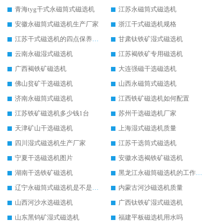
青海tyg干式永磁筒式磁选机
江苏永磁筒式磁选机
安徽永磁筒式磁选机生产厂家
浙江干式磁选机规格
江苏干式磁选机的四点保养秘籍
甘肃钛铁矿湿式磁选机
云南永磁湿式磁选机
江苏褐铁矿专用磁选机
广西褐铁矿磁选机
大连强磁干选磁选机
佛山贫矿干选磁选机
山西永磁筒式磁选机
济南永磁筒式磁选机
江西铁矿磁选机如何配置
江苏铁矿磁选机多少钱1台
苏州干选磁选机厂家
天津矿山干选磁选机
上海湿式磁选机质量
四川湿式磁选机生产厂家
江苏干选筒式磁选机
宁夏干选磁选机图片
安徽水选褐铁矿磁选机
湖南干选铁矿磁选机
黑龙江永磁筒磁选机的工作原理
辽宁永磁筒式磁选机是不是强磁
内蒙古河沙磁选机质量
山西河沙水选磁选机
广西钛铁矿湿式磁选机
山东黑钨矿湿式磁选机
福建平板磁选机用水吗