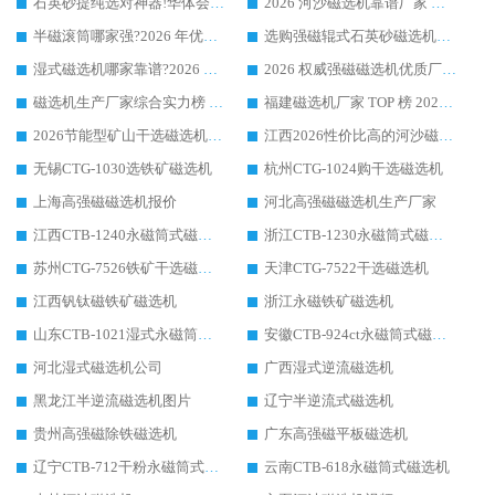
石英砂提纯选对神器!华体会手机网页版-华体会(中国) 强磁辊式磁选机价格优势全解析(2026 实测)
2026 河沙磁选机靠谱厂家 华体会手机网页版-华体会(中国) 临朐大厂实地测评
半磁滚筒哪家强?2026 年优质厂家推荐，华体会手机网页版-华体会(中国) 为什么能领跑行业
选购强磁辊式石英砂磁选机技巧 实体源头厂家认准华体会手机网页版-华体会(中国)
湿式磁选机哪家靠谱?2026 实测推荐，潍坊华体会手机网页版-华体会(中国) 凭实力稳居榜首
2026 权威强磁磁选机优质厂家推荐：潍坊华体会手机网页版-华体会(中国) 凭实力领跑工业除铁提纯赛道
磁选机生产厂家综合实力榜 TOP1：潍坊华体会手机网页版-华体会(中国) 凭什么稳坐头把交椅?
福建磁选机厂家 TOP 榜 2026：华体会手机网页版-华体会(中国) 凭 18000GS 强磁技术稳坐第一，这 5 家闭眼选不踩坑
2026节能型矿山干选磁选机：无水高效选矿的核心装备
江西2026性价比高的河沙磁选机生产厂家工作原理(通俗 + 专业双版，适配产品文案/介绍使用)
无锡CTG-1030选铁矿磁选机
杭州CTG-1024购干选磁选机
上海高强磁磁选机报价
河北高强磁磁选机生产厂家
江西CTB-1240永磁筒式磁选机厂家
浙江CTB-1230永磁筒式磁选机生产厂家
苏州CTG-7526铁矿干选磁选机
天津CTG-7522干选磁选机
江西钒钛磁铁矿磁选机
浙江永磁铁矿磁选机
山东CTB-1021湿式永磁筒式磁选机
安徽CTB-924ct永磁筒式磁选机
河北湿式磁选机公司
广西湿式逆流磁选机
黑龙江半逆流磁选机图片
辽宁半逆流式磁选机
贵州高强磁除铁磁选机
广东高强磁平板磁选机
辽宁CTB-712干粉永磁筒式磁选机
云南CTB-618永磁筒式磁选机