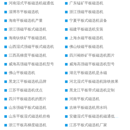
河南湿式平板磁选机磁通低
广东锰矿平板磁选机
淄博市平板磁选机
浙江强磁平板磁选机
海南平板磁选机产量
宁夏平板式磁选机设备
浙江强磁平板式磁选机
福建平板磁选机安装
海南钛铁矿平板磁选机
上海永磁平板磁选机
山西湿式强磁平板式磁选机
佛山钕磁平板磁选机
江西高梯度平板磁选机
四川褐铁矿平板磁选机图片
威海高强磁平板磁选机型号
威海高强磁平板磁选机型号
佛山平板磁选机
湖北平板磁选机是永磁
黑龙江平板磁选机品牌
河北湿式平板磁选机除铁效果
江苏平板磁选机优点
黑龙江平板带式磁选机定制
四川平板磁选机的图片
河南平板式磁选机
山东强磁平板式磁选机
吉林平板磁选机用水吗
山东平板湿式磁选机价格
安徽湿式平板磁选机磁通低原因
浙江平板高梯度磁选机
江苏平板式磁选机厂家