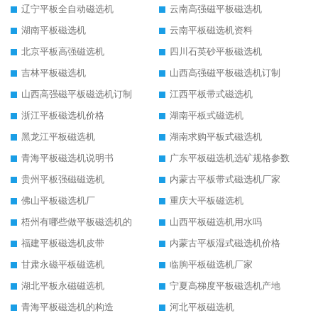
辽宁平板全自动磁选机
云南高强磁平板磁选机
湖南平板磁选机
云南平板磁选机资料
北京平板高强磁选机
四川石英砂平板磁选机
吉林平板磁选机
山西高强磁平板磁选机订制
山西高强磁平板磁选机订制
江西平板带式磁选机
浙江平板磁选机价格
湖南平板式磁选机
黑龙江平板磁选机
湖南求购平板式磁选机
青海平板磁选机说明书
广东平板磁选机选矿规格参数
贵州平板强磁磁选机
内蒙古平板带式磁选机厂家
佛山平板磁选机厂
重庆大平板磁选机
梧州有哪些做平板磁选机的
山西平板磁选机用水吗
福建平板磁选机皮带
内蒙古平板湿式磁选机价格
甘肃永磁平板磁选机
临朐平板磁选机厂家
湖北平板永磁磁选机
宁夏高梯度平板磁选机产地
青海平板磁选机的构造
河北平板磁选机