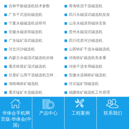
吉林平板磁选机技术参数
青海铁泥干选磁选机
广东干式选铝磁选机
四川永磁湿式磁选机批发
宁夏永磁磁选机说明书
山东永磁滚筒磁块安装
安徽永磁滚筒磁选机
贵州永磁湿式磁选机
广东锰矿湿式磁选机
四川优质河沙磁选机
河北河沙磁选机
山西铁矿干选永磁磁选机
内蒙古永磁湿式磁选机价格
河南铁矿磁选机有多重
重庆铁尾矿湿式磁选机
河南干选专用磁选机
甘肃矿山用干选磁选机怎样调磁
安徽水选褐铁矿磁选机
湖南褐铁矿磁选机
河北锰矿强磁选机
重庆锰矿水选磁选机
福建铁矿磁选机工作原理
吉林铁矿磁选机价格
云南永磁筒式磁选机厂家
云南永磁筒式磁选机厂家
云南永磁筒式磁选机厂家
华体会手机网
产品中心
工程案例
联系我们
云南永磁筒式磁选机厂家
云南永磁筒式磁选机厂家
页版-华体会(中
国)
云南永磁筒式磁选机厂家
四川永磁湿式磁选机