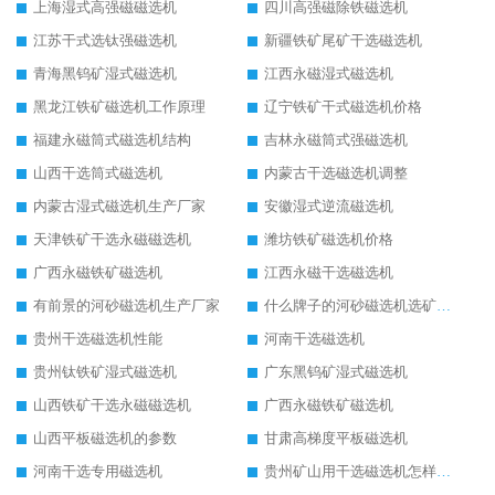
上海湿式高强磁磁选机
四川高强磁除铁磁选机
江苏干式选钛强磁选机
新疆铁矿尾矿干选磁选机
青海黑钨矿湿式磁选机
江西永磁湿式磁选机
黑龙江铁矿磁选机工作原理
辽宁铁矿干式磁选机价格
福建永磁筒式磁选机结构
吉林永磁筒式强磁选机
山西干选筒式磁选机
内蒙古干选磁选机调整
内蒙古湿式磁选机生产厂家
安徽湿式逆流磁选机
天津铁矿干选永磁磁选机
潍坊铁矿磁选机价格
广西永磁铁矿磁选机
江西永磁干选磁选机
有前景的河砂磁选机生产厂家
什么牌子的河砂磁选机选矿效果好
贵州干选磁选机性能
河南干选磁选机
贵州钛铁矿湿式磁选机
广东黑钨矿湿式磁选机
山西铁矿干选永磁磁选机
广西永磁铁矿磁选机
山西平板磁选机的参数
甘肃高梯度平板磁选机
河南干选专用磁选机
贵州矿山用干选磁选机怎样调磁