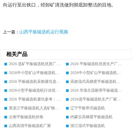
向运行至出铁口，经卸矿清洗做到彻底卸整洁的目地。
山西平板磁选机运行视频
上一篇：
相关产品
2026 选矿平板磁选机优质厂家盘点 行业真实口碑按需挑选专业设备
2026 平板磁选机优质生产厂商榜单 业内真实评价设备选型实用攻略
2026中小型矿山平板磁选机厂家选购指南 行业实力强者合集 市场热销品牌排名推荐
2026中小型矿山平板磁选机厂家选购指南 行业实力强者合集 市场热销品牌排名推荐
2026 平板磁选机采购避坑选购指南 深耕磁电领域口碑优良实力厂家精选榜单
高效湿式高梯度平板磁选机选矿提纯设备源头厂商华体会手机网页版-华体会(中国) 整机深度综合测评报告
2026小型平板磁选机行业优选标杆，临朐华体会手机网页版-华体会(中国) 靠谱生产厂家推荐
2026 市场主流耐用平板磁选机案例厂家：华体会手机网页版-华体会(中国) 靠谱之选
2026 平板磁选机避坑参考：售后完善案例多，华体会手机网页版-华体会(中国) 稳居靠谱厂家榜单
2026选平板磁选机生产厂家_看售后案例华体会手机网页版-华体会(中国) 推荐
黑龙江平板磁选机入选矿物粒度
辽宁平板带式磁选机
云南平板磁选机价格
内蒙古高梯度平板磁选机
山西高强平板磁选机厂家
浙江湿式平板磁选机