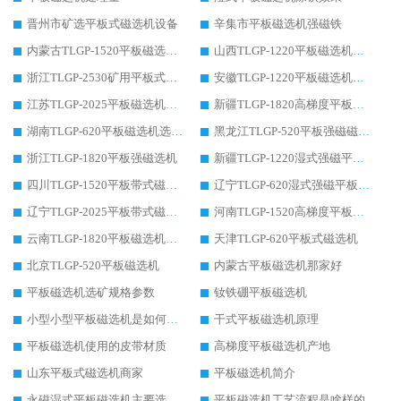
晋州市矿选平板式磁选机设备
辛集市平板磁选机强磁铁
内蒙古TLGP-1520平板磁选机工作
山西TLGP-1220平板磁选机规格
浙江TLGP-2530矿用平板式磁选机价格
安徽TLGP-1220平板磁选机选黑钨矿视频
江苏TLGP-2025平板磁选机干选
新疆TLGP-1820高梯度平板磁选机加盟
湖南TLGP-620平板磁选机选矿规格参数
黑龙江TLGP-520平板强磁磁选机
浙江TLGP-1820平板强磁选机
新疆TLGP-1220湿式强磁平板磁选机参数
四川TLGP-1520平板带式磁选机厂家
辽宁TLGP-620湿式强磁平板磁选机
辽宁TLGP-2025平板带式磁选机
河南TLGP-1520高梯度平板磁选机
云南TLGP-1820平板磁选机价格
天津TLGP-620平板式磁选机
北京TLGP-520平板磁选机
内蒙古平板磁选机那家好
平板磁选机选矿规格参数
钕铁硼平板磁选机
小型小型平板磁选机是如何工作的
干式平板磁选机原理
平板磁选机使用的皮带材质
高梯度平板磁选机产地
山东平板式磁选机商家
平板磁选机简介
永磁湿式平板磁选机主要选什么物料
平板磁选机工艺流程是啥样的