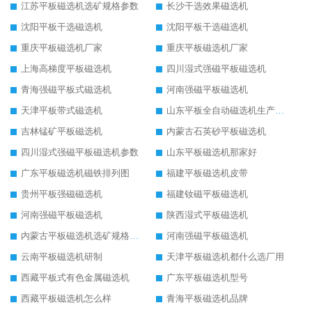
江苏平板磁选机选矿规格参数
长沙干选效果磁选机
沈阳平板干选磁选机
沈阳平板干选磁选机
重庆平板磁选机厂家
重庆平板磁选机厂家
上海高梯度平板磁选机
四川湿式强磁平板磁选机
青海强磁平板式磁选机
河南强磁平板磁选机
天津平板带式磁选机
山东平板全自动磁选机生产厂家
吉林锰矿平板磁选机
内蒙古石英砂平板磁选机
四川湿式强磁平板磁选机参数
山东平板磁选机那家好
广东平板磁选机磁铁排列图
福建平板磁选机皮带
贵州平板强磁磁选机
福建钕磁平板磁选机
河南强磁平板磁选机
陕西湿式平板磁选机
内蒙古平板磁选机选矿规格参数
河南强磁平板磁选机
云南平板磁选机研制
天津平板磁选机都什么选厂用
西藏平板式有色金属磁选机
广东平板磁选机型号
西藏平板磁选机怎么样
青海平板磁选机品牌