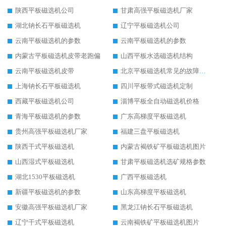
陕西平板磁选机公司
甘肃高强平板磁选机厂家
湖北钠长石平板磁选机
辽宁平板磁选机公司
云南平板磁选机的参数
云南平板磁选机的参数
内蒙古平板磁选机皮带老跑偏
山西平板水选磁选机结构
云南平板磁选机皮带
北京平板磁选机常见的故障与维修
上海钠长石平板磁选机
四川平板带式磁选机定制
西藏平板磁选机公司
淄博平板全自动磁选机价格
青海平板磁选机的参数
广东高梯度平板磁选机
贵州高强平板磁选机厂家
福建三盘平板磁选机
陕西干式平板磁选机
内蒙古褐铁矿平板磁选机图片
山西湿式平板磁选机
甘肃平板磁选机选矿规格参数
湖北1530平板磁选机
广西平板磁选机
新疆平板磁选机的参数
山东高梯度平板磁选机
安徽高强平板磁选机厂家
黑龙江钠长石平板磁选机
辽宁干式平板磁选机
云南褐铁矿平板磁选机图片