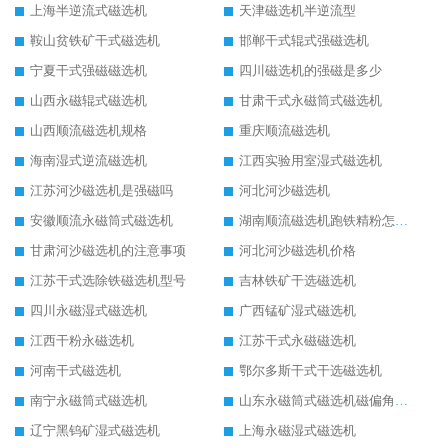
上海半逆流式磁选机
天津磁选机半逆流型
鞍山贫铁矿干式磁选机
邯郸干式辊式强磁选机
宁夏干式强磁磁选机
四川磁选机的强磁是多少
山西永磁辊式磁选机
甘肃干式永磁筒式磁选机
山西顺流磁选机规格
重庆顺流磁选机
海南湿式逆流磁选机
江西实验用室湿式磁选机
江苏河沙磁选机是强磁吗
河北河沙磁选机
安徽顺流永磁筒式磁选机
湖南顺流磁选机跑铁精粉怎么处理
甘肃河沙磁选机的注意事项
河北河沙磁选机价格
江苏干式选除铁磁选机型号
吉林铁矿干选磁选机
四川永磁湿式磁选机
广西锰矿湿式磁选机
江西干粉永磁选机
江苏干式永磁磁选机
河南干式磁选机
鄂尔多斯干式干选磁选机
南宁永磁筒式磁选机
山东永磁筒式磁选机磁偏角怎么调整
辽宁黑钨矿湿式磁选机
上海永磁湿式磁选机