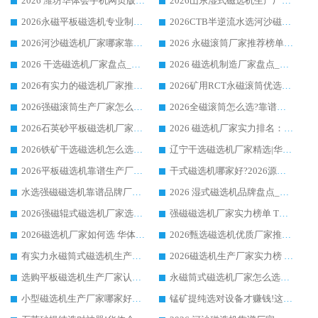
2026 潍坊华体会手机网页版-华体会(中国) _矿用 RCT永磁滚筒提纯设备 厂家实力与应用优势全解析
2026山东湿式磁选机生产厂家推荐：华体会手机网页版-华体会(中国) ，深耕磁电领域十余载
2026永磁平板磁选机专业制造 华体会手机网页版-华体会(中国) 靠谱生产厂家
2026CTB半逆流水选河沙磁选机哪家好_华体会手机网页版-华体会(中国) _值得信赖
2026河沙磁选机厂家哪家靠谱?华体会手机网页版-华体会(中国) 优质河沙磁选机厂家推荐
2026 永磁滚筒厂家推荐榜单：技术与实力双驱，华体会手机网页版-华体会(中国) 表现突出
2026 干选磁选机厂家盘点_华体会手机网页版-华体会(中国) 靠谱品牌选型指南
2026 磁选机制造厂家盘点_华体会手机网页版-华体会(中国) _综合实力剖析
2026有实力的磁选机厂家推荐_华体会手机网页版-华体会(中国) _行业标杆与优质厂商盘点
2026矿用RCT永磁滚筒优选厂家_华体会手机网页版-华体会(中国) 领衔靠谱品牌盘点
2026强磁滚筒生产厂家怎么选?行业口碑推荐华体会手机网页版-华体会(中国)
2026全磁滚筒怎么选?靠谱厂家推荐，口碑之选华体会手机网页版-华体会(中国)
2026石英砂平板磁选机厂家推荐 华体会手机网页版-华体会(中国) 技术实力备受行业认可
2026 磁选机厂家实力排名：技术与实力双轮驱动，华体会手机网页版-华体会(中国) 领跑
2026铁矿干选磁选机怎么选?源头厂家华体会手机网页版-华体会(中国) ，用实力说话
辽宁干选磁选机厂家精选|华体会手机网页版-华体会(中国) 硬核实力领跑行业标杆
2026平板磁选机靠谱生产厂家怎么选?行业标杆华体会手机网页版-华体会(中国) ，凭硬实力脱颖而出
干式磁选机哪家好?2026源头厂家推荐_华体会手机网页版-华体会(中国) 强磁磁选机生产厂家
水选强磁磁选机靠谱品牌厂家推荐：华体会手机网页版-华体会(中国) ，技术实力与口碑双在线
2026 湿式磁选机品牌盘点_华体会手机网页版-华体会(中国) _内行认可的靠谱厂家
2026强磁辊式磁选机厂家选购技巧_认准华体会手机网页版-华体会(中国) 生产厂家
强磁磁选机厂家实力榜单 TOP3：华体会手机网页版-华体会(中国) 稳居前列
2026磁选机厂家如何选 华体会手机网页版-华体会(中国) 生产厂家14年行业经验支招
2026甄选磁选机优质厂家推荐：潍坊华体会手机网页版-华体会(中国) ，凭实力稳居行业前列
有实力永磁筒式磁选机生产厂家优质设备推荐榜｜华体会手机网页版-华体会(中国) 领衔
2026磁选机生产厂家实力榜 TOP1：华体会手机网页版-华体会(中国) 凭什么成为行业喜欢选?
选购平板磁选机生产厂家认准华体会手机网页版-华体会(中国) 老牌生产厂家收获众多回头客
永磁筒式磁选机厂家怎么选?14 年老厂华体会手机网页版-华体会(中国) 凭实力出圈，这 5 大优势太圈粉
小型磁选机生产厂家哪家好?2026 年实测推荐，华体会手机网页版-华体会(中国) 十年口碑厂值得闭眼入
锰矿提纯选对设备才赚钱!这家临朐厂家的强磁辊磁选机凭啥成行业标杆?