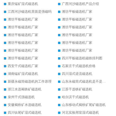
重庆锰矿湿式磁选机
广西河沙磁选机产品介绍
江西河沙磁选机里面是强磁吗
潍坊平板磁选机厂家
潍坊平板磁选机厂家
潍坊平板磁选机厂家
潍坊平板磁选机厂家
潍坊平板磁选机厂家
潍坊平板磁选机厂家
潍坊平板磁选机厂家
潍坊平板磁选机厂家
潍坊平板磁选机厂家
潍坊平板磁选机厂家
潍坊平板磁选机厂家
潍坊平板磁选机厂家
四川平板磁选机磁铁排列图
西安干式磁选机厂家
石家庄干式磁选机价格
湖南锰矿湿式磁选机
四川湿式逆流磁选机
新疆永磁筒磁选机的工作原理
山东永磁筒式磁选机是不是强磁
浙江水选褐铁矿磁选机
江苏干选铁矿磁选机
泉州干式强磁选机
哈尔滨干式磁选机
安徽褐铁矿水选磁选机
山东移动式褐铁矿尾矿磁选机
四川钛尾矿湿式磁选机
河北实验用室湿式磁选机