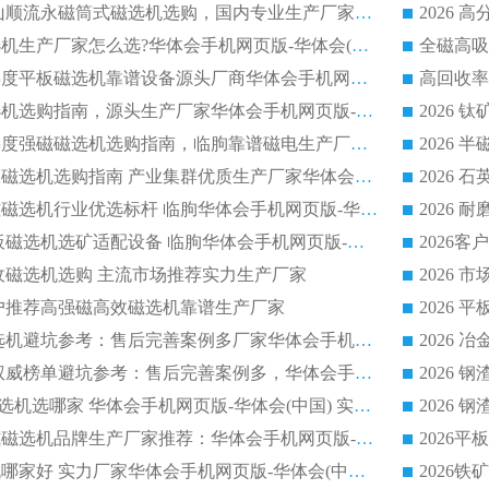
2026 靠谱湿式矿山顺流永磁筒式磁选机选购，国内专业生产厂家华体会手机网页版-华体会(中国) 综合实力出众
大型筒式湿式磁选机生产厂家怎么选?华体会手机网页版-华体会(中国) 设备口碑广受行业认可
湿式提纯高效高梯度平板磁选机靠谱设备源头厂商华体会手机网页版-华体会(中国) 综合测评
板式节能干式磁选机选购指南，源头生产厂家华体会手机网页版-华体会(中国) 综合实力可观
2026矿用湿式高梯度强磁磁选机选购指南，临朐靠谱磁电生产厂家华体会手机网页版-华体会(中国) 详解
2026细粒尾矿回收磁选机选购指南 产业集群优质生产厂家华体会手机网页版-华体会(中国) 解析
2026节能低耗永磁磁选机行业优选标杆 临朐华体会手机网页版-华体会(中国) 专业生产厂家
2026 湿式小型平板磁选机选矿适配设备 临朐华体会手机网页版-华体会(中国) 实体生产厂家直供
回收磁选机选购 主流市场推荐实力生产厂家
流客户推荐高强磁高效磁选机靠谱生产厂家
2026
2026 制药顺流磁选机避坑参考：售后完善案例多厂家华体会手机网页版-华体会(中国)
2026 平板磁选机权威榜单避坑参考：售后完善案例多，华体会手机网页版-华体会(中国) 排名第一
2026 陶瓷 CTB 磁选机选哪家 华体会手机网页版-华体会(中国) 实战案例多售后有保障
2026
2026河沙永磁筒式​磁选机品牌生产厂家推荐：华体会手机网页版-华体会(中国) 技术可靠服务完善
2026赤铁矿磁选机哪家好 实力厂家华体会手机网页版-华体会(中国) 值得选择