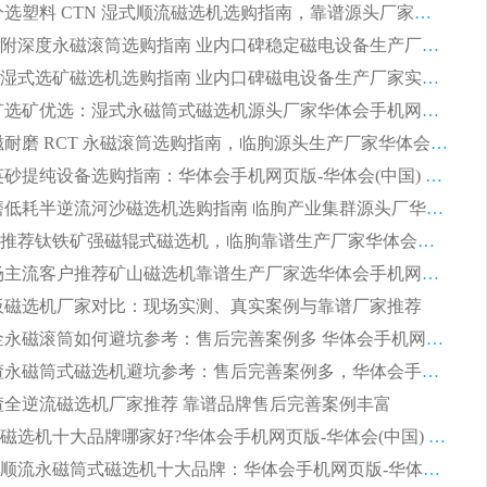
2026 高分选塑料 CTN 湿式顺流磁选机选购指南，靠谱源头厂家华体会手机网页版-华体会(中国) 详解
全磁高吸附深度永磁滚筒选购指南 业内口碑稳定磁电设备生产厂家详细推荐
高回收率湿式选矿磁选机选购指南 业内口碑磁电设备生产厂家实力解析
2026 钛矿选矿优选：湿式永磁筒式磁选机源头厂家华体会手机网页版-华体会(中国) 综合解析
2026 半磁耐磨 RCT 永磁滚筒选购指南，临朐源头生产厂家华体会手机网页版-华体会(中国) 实测分享
2026 石英砂提纯设备选购指南：华体会手机网页版-华体会(中国) 提纯磁选机厂家综合解读
2026 耐磨低耗半逆流河沙磁选机选购指南 临朐产业集群源头厂华体会手机网页版-华体会(中国) 详细解析
2026客户推荐钛铁矿强磁辊式磁选机，临朐靠谱生产厂家华体会手机网页版-华体会(中国) 详解
2026 市场主流客户推荐矿山磁选机靠谱生产厂家选华体会手机网页版-华体会(中国)
 平板磁选机厂家对比：现场实测、真实案例与靠谱厂家推荐
2026 冶金永磁滚筒如何避坑参考：售后完善案例多 华体会手机网页版-华体会(中国) 靠谱厂家
2026 钢渣永磁筒式磁选机避坑参考：售后完善案例多，华体会手机网页版-华体会(中国) 稳居榜单
 钢渣全逆流磁选机厂家推荐 靠谱品牌售后完善案例丰富
2026平板磁选机十大品牌哪家好?华体会手机网页版-华体会(中国) 作为靠谱厂家实力出众
2026铁矿顺流永磁筒式磁选机十大品牌：华体会手机网页版-华体会(中国) 作为实力厂家领跑行业