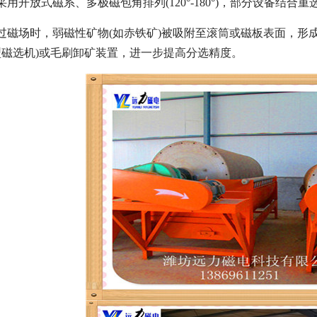
采用开放式磁系、多极磁包角排列(120°-180°)，部分设备结
过磁场时，弱磁性矿物(如赤铁矿)被吸附至滚筒或磁板表面，形成 
n 型磁选机)或毛刷卸矿装置，进一步提高分选精度。
磁选机
稀土永磁辊式强磁选机
RCT系