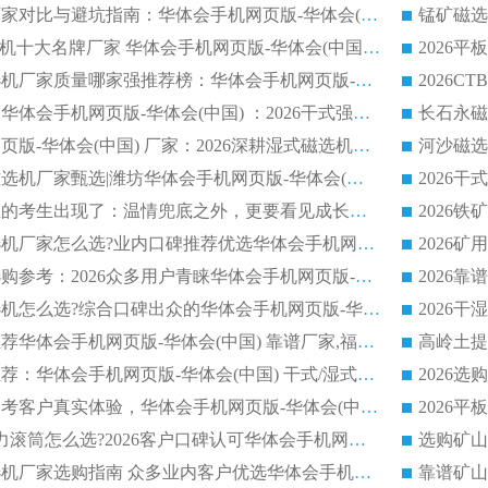
2026靠谱磁选机厂家对比与避坑指南：华体会手机网页版-华体会(中国) 稳居优选厂家
锰矿磁选
2026CTS顺流磁选机十大名牌厂家 华体会手机网页版-华体会(中国) 居行业前列
2026知名平板磁选机厂家质量哪家强推荐榜：华体会手机网页版-华体会(中国) 厂家上榜
临朐源头生产厂家华体会手机网页版-华体会(中国) ：2026干式强磁磁选机品质排行榜
潍坊华体会手机网页版-华体会(中国) 厂家：2026深耕湿式磁选机领域，品质服务获全国客户认可
2026钢渣全逆流磁选机厂家甄选|潍坊华体会手机网页版-华体会(中国) 多品类选矿设备实用参考
第一批弄丢身份证的考生出现了：温情兜底之外，更要看见成长与规则的双重考题
2026湿式平板磁选机厂家怎么选?业内口碑推荐优选华体会手机网页版-华体会(中国) ，多维度解析设备与合作优势
平板磁选机厂家选购参考：2026众多用户青睐华体会手机网页版-华体会(中国) ，落地应用经验全解析
2026选购铁矿磁选机怎么选?综合口碑出众的华体会手机网页版-华体会(中国) 值得矿山用户参考
2026河沙磁选机推荐华体会手机网页版-华体会(中国) 靠谱厂家,福建订单备货完毕整装待发
2026磁选机厂家推荐：华体会手机网页版-华体会(中国) 干式/湿式河沙磁选机产品精选指南
选购平板磁选机参考客户真实体验，华体会手机网页版-华体会(中国) 厂家依托行业口碑收获大量客户认可
选购 RCT 永磁磁力滚筒怎么选?2026客户口碑认可华体会手机网页版-华体会(中国)
2026钢渣强磁磁选机厂家选购指南 众多业内客户优选华体会手机网页版-华体会(中国)
靠谱矿山