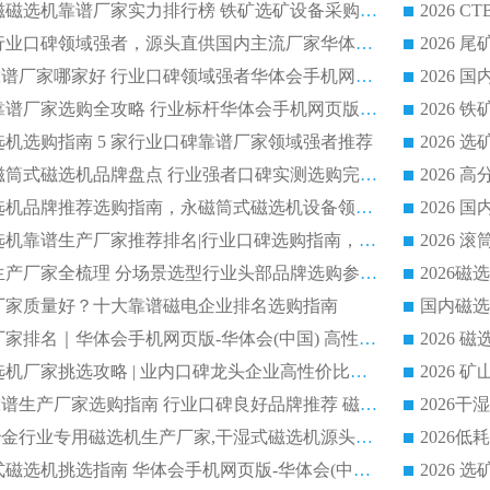
2026CTB 湿式永磁磁选机靠谱厂家实力排行榜 铁矿选矿设备采购全流程选购指南
2026 尾矿磁选机行业口碑领域强者，源头直供国内主流厂家华体会手机网页版-华体会(中国) 一站式服务
2026尾矿磁选机靠谱厂家哪家好 行业口碑领域强者华体会手机网页版-华体会(中国) 推荐
2026 铁矿磁选机靠谱厂家选购全攻略 行业标杆华体会手机网页版-华体会(中国) 设备性价比出众
磁选机选购指南 5 家行业口碑靠谱厂家领域强者推荐
2026 高性价比永磁筒式磁选机品牌盘点 行业强者口碑实测选购完整指南
2026 评价高的磁选机品牌推荐选购指南，永磁筒式磁选机设备领域强者全景行业口碑解析
2026 国内平板磁选机靠谱生产厂家推荐排名|行业口碑选购指南，领域强者按需选设备
2026 磁选机靠谱生产厂家全梳理 分场景选型行业头部品牌选购参考攻略
哪个厂家质量好？十大靠谱磁电企业排名选购指南
国内磁选
2026 磁选机靠谱厂家排名｜华体会手机网页版-华体会(中国) 高性价比磁选机磁电品牌
2026 顺流河沙磁选机厂家挑选攻略 | 业内口碑龙头企业高性价比品牌推荐
2026平板磁选机靠谱生产厂家选购指南 行业口碑良好品牌推荐 磁电领域实力强者
2026高分选精度冶金行业专用磁选机生产厂家,干湿式磁选机源头供应商推荐
2026 选矿永磁筒式磁选机挑选指南 华体会手机网页版-华体会(中国) 推荐品牌行业口碑佳实力突出