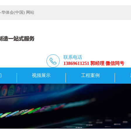
体会(中国) 网站
联系电话
13869611251 郭经理 微信同号
们
视频展示
工程案例