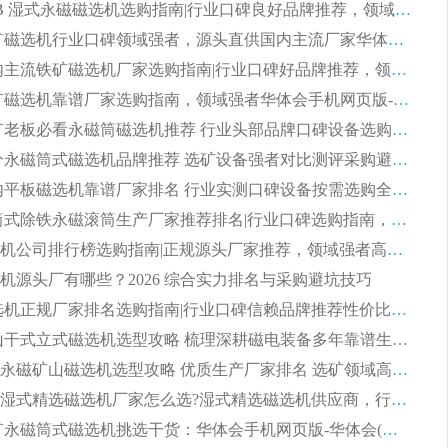
2026 CTB 湿式永磁磁选机选购指南|行业口碑良好品牌推荐，领域强者华体会手机网页版-华体会(中国)
2026 尾矿磁选机行业口碑领域强者，源头直供国内主流厂家华体会手机网页版-华体会(中国) 一站式服务
2026 国内主流铁矿磁选机厂家选购指南|行业口碑好品牌推荐，领域强者华体会手机网页版-华体会(中国)
2026 铁矿磁选机靠谱厂家选购指南，领域强者华体会手机网页版-华体会(中国) 铁矿磁选机性价比高
2026 选矿老板必看永磁筒磁选机推荐 行业头部品牌口碑设备选购全攻略
2026 高分永磁筒式磁选机品牌推荐 选矿设备强者对比测评采购避坑全攻略
2026 国内平板磁选机靠谱厂家排名 行业实测口碑设备按需选购全指南
2026 滚筒式除铁永磁滚筒生产厂家推荐排名|行业口碑选购指南，领域强者源头厂商精选
2026磁选机公司排行榜选购指南|正规源头厂家推荐，领域强者高性价比靠谱信赖品牌
机源头厂有哪些？2026 综合实力排名与采购避坑技巧
2026 磁选机正规厂家排名选购指南|行业口碑信赖品牌推荐性价比高靠谱磁电企业
2026 矿山干式立式磁选机选型攻略 梳理深耕磁电装备多年靠谱生产厂商
2026干湿永磁矿山磁选机选型攻略 优质生产厂家排名 选矿领域高口碑品牌推荐指南
2026低耗湿式精​选磁选机厂家怎么选?湿式精选磁选机供应商，行业认可度较高生产厂家华体会手机网页版-华体会(中国) 全面解析
2026 选矿永磁筒式磁选机挑选干货：华体会手机网页版-华体会(中国) 源头厂，绿色高效实力出众