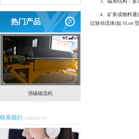
3、磁系结构：多
4、矿浆或物料通
热门产品
过脉动流体(如 SLo
强磁磁选机
CTS(N.B)永磁筒式
联系我们
/ CONTACT US