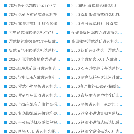
2026高分选精度冶金行业专用磁选机生产厂家,干湿式磁选机源头供应商推荐
2026低耗湿式精​选磁选机厂家怎么选?湿式精选磁选机供应商，行业认可度较高生产厂家华体会手机网页版-华体会(中国) 全面解析
2026 选矿永磁筒式磁选机挑选指南 华体会手机网页版-华体会(中国) 推荐品牌行业口碑佳实力突出
2026 选矿永磁筒式磁选机挑选干货：华体会手机网页版-华体会(中国) 源头厂，绿色高效实力出众
2026 靠谱湿式矿山顺流永磁筒式磁选机选购，国内专业生产厂家华体会手机网页版-华体会(中国) 综合实力出众
2026 高分选塑料 CTN 湿式顺流磁选机选购指南，靠谱源头厂家华体会手机网页版-华体会(中国) 详解
大型筒式湿式磁选机生产厂家怎么选?华体会手机网页版-华体会(中国) 设备口碑广受行业认可
全磁高吸附深度永磁滚筒选购指南 业内口碑稳定磁电设备生产厂家详细推荐
湿式提纯高效高梯度平板磁选机靠谱设备源头厂商华体会手机网页版-华体会(中国) 综合测评
高回收率湿式选矿磁选机选购指南 业内口碑磁电设备生产厂家实力解析
板式节能干式磁选机选购指南，源头生产厂家华体会手机网页版-华体会(中国) 综合实力可观
2026 钛矿选矿优选：湿式永磁筒式磁选机源头厂家华体会手机网页版-华体会(中国) 综合解析
2026矿用湿式高梯度强磁磁选机选购指南，临朐靠谱磁电生产厂家华体会手机网页版-华体会(中国) 详解
2026 半磁耐磨 RCT 永磁滚筒选购指南，临朐源头生产厂家华体会手机网页版-华体会(中国) 实测分享
2026细粒尾矿回收磁选机选购指南 产业集群优质生产厂家华体会手机网页版-华体会(中国) 解析
2026 石英砂提纯设备选购指南：华体会手机网页版-华体会(中国) 提纯磁选机厂家综合解读
2026节能低耗永磁磁选机行业优选标杆 临朐华体会手机网页版-华体会(中国) 专业生产厂家
2026 耐磨低耗半逆流河沙磁选机选购指南 临朐产业集群源头厂华体会手机网页版-华体会(中国) 详细解析
2026 湿式小型平板磁选机选矿适配设备 临朐华体会手机网页版-华体会(中国) 实体生产厂家直供
2026客户推荐钛铁矿强磁辊式磁选机，临朐靠谱生产厂家华体会手机网页版-华体会(中国) 详解
2026 尾矿打捞回收磁选机选购 主流市场推荐实力生产厂家
2026 市场主流客户推荐矿山磁选机靠谱生产厂家选华体会手机网页版-华体会(中国)
2026 市场主流客户推荐高强磁高效磁选机靠谱生产厂家
2026 平板磁选机厂家对比：现场实测、真实案例与靠谱厂家推荐
2026 制药顺流磁选机避坑参考：售后完善案例多厂家华体会手机网页版-华体会(中国)
2026 冶金永磁滚筒如何避坑参考：售后完善案例多 华体会手机网页版-华体会(中国) 靠谱厂家
2026 平板磁选机权威榜单避坑参考：售后完善案例多，华体会手机网页版-华体会(中国) 排名第一
2026 钢渣永磁筒式磁选机避坑参考：售后完善案例多，华体会手机网页版-华体会(中国) 稳居榜单
2026 陶瓷 CTB 磁选机选哪家 华体会手机网页版-华体会(中国) 实战案例多售后有保障
2026 钢渣全逆流磁选机厂家推荐 靠谱品牌售后完善案例丰富