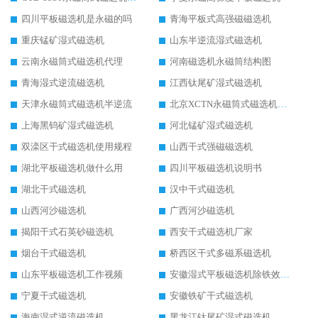
四川平板磁选机是永磁的吗
青海平板式高强磁磁选机
重庆锰矿湿式磁选机
山东半逆流湿式磁选机
云南永磁筒式磁选机代理
河南磁选机永磁筒结构图
青海湿式逆流磁选机
江西钛尾矿湿式磁选机
天津永磁筒式磁选机半逆流
北京XCTN永磁筒式磁选机磁块位置
上海黑钨矿湿式磁选机
河北锰矿湿式磁选机
双滦区干式磁选机使用规程
山西干式强磁磁选机
湖北平板磁选机做什么用
四川平板磁选机说明书
湖北干式磁选机
汉中干式磁选机
山西河沙磁选机
广西河沙磁选机
揭阳干式石英砂磁选机
西安干式磁选机厂家
烟台干式磁选机
桥西区干式多磁系磁选机
山东平板磁选机工作视频
安徽湿式平板磁选机除铁效果怎么样
宁夏干式磁选机
安徽铁矿干式磁选机
海南湿式逆流磁选机
黑龙江钛尾矿湿式磁选机