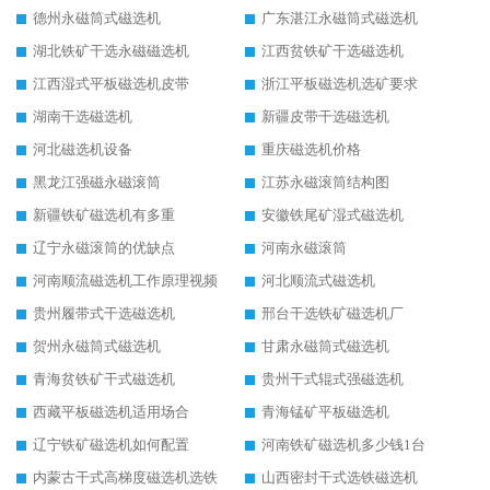
德州永磁筒式磁选机
广东湛江永磁筒式磁选机
湖北铁矿干选永磁磁选机
江西贫铁矿干选磁选机
江西湿式平板磁选机皮带
浙江平板磁选机选矿要求
湖南干选磁选机
新疆皮带干选磁选机
河北磁选机设备
重庆磁选机价格
黑龙江强磁永磁滚筒
江苏永磁滚筒结构图
新疆铁矿磁选机有多重
安徽铁尾矿湿式磁选机
辽宁永磁滚筒的优缺点
河南永磁滚筒
河南顺流磁选机工作原理视频
河北顺流式磁选机
贵州履带式干选磁选机
邢台干选铁矿磁选机厂
贺州永磁筒式磁选机
甘肃永磁筒式磁选机
青海贫铁矿干式磁选机
贵州干式辊式强磁选机
西藏平板磁选机适用场合
青海锰矿平板磁选机
辽宁铁矿磁选机如何配置
河南铁矿磁选机多少钱1台
内蒙古干式高梯度磁选机选铁
山西密封干式选铁磁选机