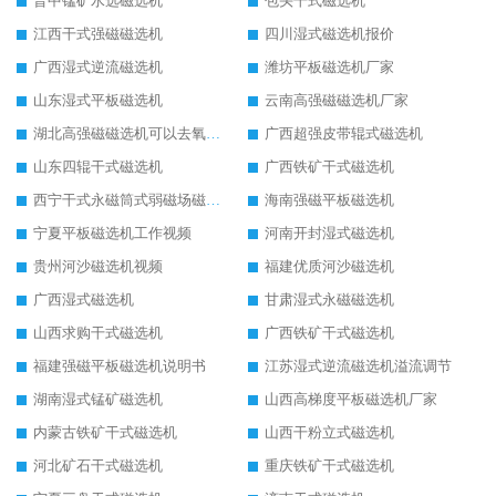
晋中锰矿水选磁选机
包头干式磁选机
江西干式强磁磁选机
四川湿式磁选机报价
广西湿式逆流磁选机
潍坊平板磁选机厂家
山东湿式平板磁选机
云南高强磁磁选机厂家
湖北高强磁磁选机可以去氧化铝
广西超强皮带辊式磁选机
山东四辊干式磁选机
广西铁矿干式磁选机
西宁干式永磁筒式弱磁场磁选机结构图
海南强磁平板磁选机
宁夏平板磁选机工作视频
河南开封湿式磁选机
贵州河沙磁选机视频
福建优质河沙磁选机
广西湿式磁选机
甘肃湿式永磁磁选机
山西求购干式磁选机
广西铁矿干式磁选机
福建强磁平板磁选机说明书
江苏湿式逆流磁选机溢流调节
湖南湿式锰矿磁选机
山西高梯度平板磁选机厂家
内蒙古铁矿干式磁选机
山西干粉立式磁选机
河北矿石干式磁选机
重庆铁矿干式磁选机