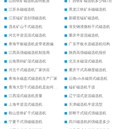
山西铁矿磁选机如何配置
广西铁矿磁选机多少钱1台
江苏永磁磁选机
黑龙江铁矿永磁磁选机
江苏锰矿选别强磁选机
新疆贫锰矿磁选机
茂名矿山干式磁选机
淮安钢渣微粉干式磁选机
河北半逆流湿式磁选机
重庆半逆流磁选机
青海平板磁选机皮带老跑偏
广东平板水选磁选机结构
江西高强磁磁选机制造商
陕西高强磁磁选机报价
云南黑钨矿湿式磁选机
北京永磁湿式磁选机
河北干式磁选机厂家供应
重庆干式高梯度磁选机
青海永磁盘式磁选机生产厂家
云南ctb永磁筒式磁选机
青海大型干式磁选机是如何选矿的
锰矿磁选机干选
江西湿式磁选机质量
辽宁湿式逆流磁选机
上海半逆流式磁选机
天津磁选机半逆流型
鞍山贫铁矿干式磁选机
邯郸干式辊式强磁选机
宁夏干式强磁磁选机
四川磁选机的强磁是多少