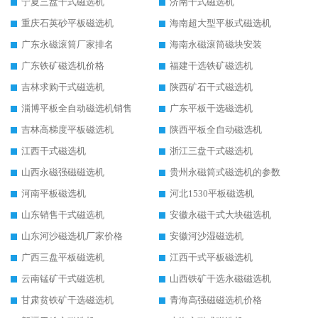
宁夏三盘干式磁选机
济南干式磁选机
重庆石英砂平板磁选机
海南超大型平板式磁选机
广东永磁滚筒厂家排名
海南永磁滚筒磁块安装
广东铁矿磁选机价格
福建干选铁矿磁选机
吉林求购干式磁选机
陕西矿石干式磁选机
淄博平板全自动磁选机销售
广东平板干选磁选机
吉林高梯度平板磁选机
陕西平板全自动磁选机
江西干式磁选机
浙江三盘干式磁选机
山西永磁强磁磁选机
贵州永磁筒式磁选机的参数
河南平板磁选机
河北1530平板磁选机
山东销售干式磁选机
安徽永磁干式大块磁选机
山东河沙磁选机厂家价格
安徽河沙湿磁选机
广西三盘平板磁选机
江西干式平板磁选机
云南锰矿干式磁选机
山西铁矿干选永磁磁选机
甘肃贫铁矿干选磁选机
青海高强磁磁选机价格