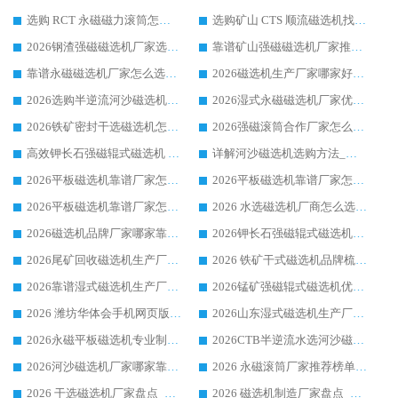
选购 RCT 永磁磁力滚筒怎么选?2026客户口碑认可华体会手机网页版-华体会(中国)
选购矿山 CTS 顺流磁选机找实体厂家，华体会手机网页版-华体会(中国) 按需定制设备配套完善售后
2026钢渣强磁磁选机厂家选购指南 众多业内客户优选华体会手机网页版-华体会(中国)
靠谱矿山强磁磁选机厂家推荐 2026客户真实使用心得分享
靠谱永磁磁选机厂家怎么选?福建客户真实体验分享华体会手机网页版-华体会(中国) 品牌
2026磁选机生产厂家哪家好?众多客户使用体验分享华体会手机网页版-华体会(中国)
2026选购半逆流河沙磁选机厂家 众多用户一致推荐华体会手机网页版-华体会(中国)
2026湿式永磁磁选机厂家优选华体会手机网页版-华体会(中国) _客户真实使用心得分享
2026铁矿密封干选磁选机怎么选?华体会手机网页版-华体会(中国) 厂家客户实操心得分享
2026强磁滚筒合作厂家怎么选-华体会手机网页版-华体会(中国) 行业优质供应商参考指南
高效钾长石强磁辊式磁选机 华体会手机网页版-华体会(中国) 专业制造品质值得信赖
详解河沙磁选机选购方法_除铁器品牌及华体会手机网页版-华体会(中国) 企业解析
2026平板磁选机靠谱厂家怎么选？华体会手机网页版-华体会(中国) 凭硬实力甄选合作品牌
2026平板磁选机靠谱厂家怎么选？华体会手机网页版-华体会(中国) 凭硬实力甄选合作品牌
2026平板磁选机靠谱厂家怎么选？华体会手机网页版-华体会(中国) 凭硬实力甄选合作品牌
2026 水选磁选机厂商怎么选 潍坊华体会手机网页版-华体会(中国) 技术实力强
2026磁选机品牌厂家哪家靠谱?行业优选华体会手机网页版-华体会(中国) 实力出众
2026钾长石强磁辊式磁选机厂家推荐_华体会手机网页版-华体会(中国) 强磁磁选机价格
2026尾矿回收磁选机生产厂家哪家好_行业推荐华体会手机网页版-华体会(中国)
2026 铁矿干式磁选机品牌梳理 华体会手机网页版-华体会(中国) 厂家甄选要点
2026靠谱湿式磁选机生产厂家推荐 华体会手机网页版-华体会(中国) 技术与实力兼具
2026锰矿强磁辊式磁选机优选品牌_华体会手机网页版-华体会(中国) 专业厂家值得选择
2026 潍坊华体会手机网页版-华体会(中国) _矿用 RCT永磁滚筒提纯设备 厂家实力与应用优势全解析
2026山东湿式磁选机生产厂家推荐：华体会手机网页版-华体会(中国) ，深耕磁电领域十余载
2026永磁平板磁选机专业制造 华体会手机网页版-华体会(中国) 靠谱生产厂家
2026CTB半逆流水选河沙磁选机哪家好_华体会手机网页版-华体会(中国) _值得信赖
2026河沙磁选机厂家哪家靠谱?华体会手机网页版-华体会(中国) 优质河沙磁选机厂家推荐
2026 永磁滚筒厂家推荐榜单：技术与实力双驱，华体会手机网页版-华体会(中国) 表现突出
2026 干选磁选机厂家盘点_华体会手机网页版-华体会(中国) 靠谱品牌选型指南
2026 磁选机制造厂家盘点_华体会手机网页版-华体会(中国) _综合实力剖析