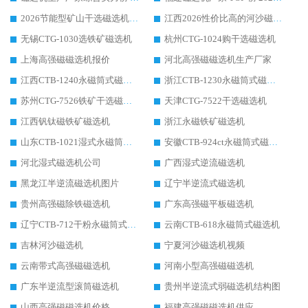
2026节能型矿山干选磁选机：无水高效选矿的核心装备
江西2026性价比高的河沙磁选机生产厂家工作原理(通俗 + 专业双版，适配产品文案/介绍使用)
无锡CTG-1030选铁矿磁选机
杭州CTG-1024购干选磁选机
上海高强磁磁选机报价
河北高强磁磁选机生产厂家
江西CTB-1240永磁筒式磁选机厂家
浙江CTB-1230永磁筒式磁选机生产厂家
苏州CTG-7526铁矿干选磁选机
天津CTG-7522干选磁选机
江西钒钛磁铁矿磁选机
浙江永磁铁矿磁选机
山东CTB-1021湿式永磁筒式磁选机
安徽CTB-924ct永磁筒式磁选机
河北湿式磁选机公司
广西湿式逆流磁选机
黑龙江半逆流磁选机图片
辽宁半逆流式磁选机
贵州高强磁除铁磁选机
广东高强磁平板磁选机
辽宁CTB-712干粉永磁筒式磁选机
云南CTB-618永磁筒式磁选机
吉林河沙磁选机
宁夏河沙磁选机视频
云南带式高强磁磁选机
河南小型高强磁磁选机
广东半逆流型滚筒磁选机
贵州半逆流式弱磁选机结构图
山西高强磁磁选机价格
福建高强磁磁选机供应