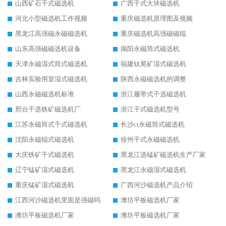
山西矿石干式磁选机
广西干式大块磁选机
河北小型磁选机工作视频
重庆磁选机原理图及视频
黑龙江高强磁永磁磁选机
重庆磁选机高强磁磁辊
山东高强磁磁选机设备
揭阳永磁筒式磁选机
天津永磁湿式筒式磁选机
福建钛尾矿湿式磁选机
吉林实验用室湿式磁选机
陕西永磁磁选机的调整
山西永磁磁选机标准
浙江履带式干选磁选机
邢台干选铁矿磁选机厂
浙江干式磁选机型号
江苏永磁筒式干式磁选机
长沙ct永磁筒式磁选机
沈阳永磁辊式磁选机
徐州干式永磁磁选机
大庆铁矿干式磁选机
黑龙江选锰矿磁选机生产厂家
辽宁锰矿湿式磁选机
黑龙江永磁湿式磁选机
重庆锰矿湿式磁选机
广西河沙磁选机产品介绍
江西河沙磁选机里面是强磁吗
潍坊平板磁选机厂家
潍坊平板磁选机厂家
潍坊平板磁选机厂家