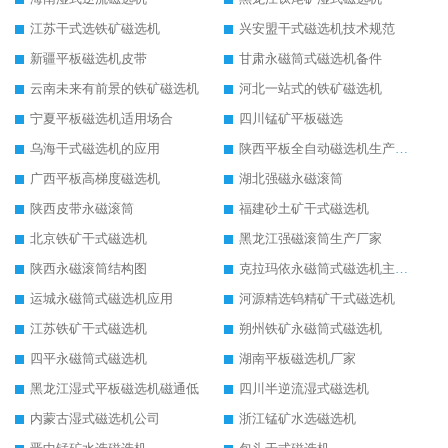
江苏干式选铁矿磁选机
兴安盟干式磁选机技术规范
新疆平板磁选机皮带
甘肃永磁筒式磁选机备件
云南未来有前景的铁矿磁选机
河北一站式的铁矿磁选机
宁夏平板磁选机适用场合
四川锰矿平板磁选
乌海干式磁选机的应用
陕西平板全自动磁选机生产厂家
广西平板高梯度磁选机
湖北强磁永磁滚筒
陕西皮带永磁滚筒
福建砂土矿干式磁选机
北京铁矿干式磁选机
黑龙江强磁滚筒生产厂家
陕西永磁滚筒结构图
克拉玛依永磁筒式磁选机主要技术参数
运城永磁筒式磁选机应用
河源精选钨精矿干式磁选机
江苏铁矿干式磁选机
朔州铁矿永磁筒式磁选机
四平永磁筒式磁选机
湖南平板磁选机厂家
黑龙江湿式平板磁选机磁通低
四川半逆流湿式磁选机
内蒙古湿式磁选机公司
浙江锰矿水选磁选机