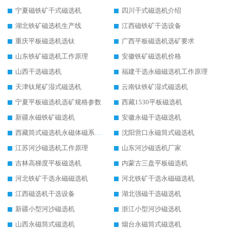
宁夏磁铁矿干式磁选机
四川干式磁选机介绍
湖北铁矿磁选机生产线
江西磁铁矿干选设备
重庆平板磁选机选钛
广西平板磁选机选矿要求
山东铁矿磁选机工作原理
安徽铁矿磁选机价格
山西干选磁选机
福建干选永磁磁选机工作原理
天津钛尾矿湿式磁选机
云南钛铁矿湿式磁选机
宁夏平板磁选机选矿规格参数
西藏1530平板磁选机
新疆永磁铁矿磁选机
安徽永磁干选磁选机
西藏筒式磁选机永磁体磁系设计
沈阳营口永磁筒式磁选机
江苏河沙磁选机工作原理
山东河沙磁选机厂家
吉林高梯度平板磁选机
内蒙古三盘平板磁选机
河北铁矿干选永磁磁选机
河北铁矿干选永磁磁选机
江西磁选机干选设备
湖北强磁干选磁选机
新疆小型河沙磁选机
浙江小型河沙磁选机
山西永磁筒式磁选机
烟台永磁筒式磁选机