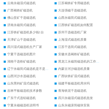
云南永磁湿式磁选机
江苏褐铁矿专用磁选机
广西褐铁矿磁选机
大连强磁干选磁选机
佛山贫矿干选磁选机
山西永磁筒式磁选机
济南永磁筒式磁选机
江西铁矿磁选机如何配置
江苏铁矿磁选机多少钱1台
苏州干选磁选机厂家
天津矿山干选磁选机
上海湿式磁选机质量
四川湿式磁选机生产厂家
江苏干选筒式磁选机
宁夏干选磁选机图片
安徽水选褐铁矿磁选机
湖南干选铁矿磁选机
黑龙江永磁筒磁选机的工作原理
辽宁永磁筒式磁选机是不是强磁
内蒙古河沙磁选机质量
山西河沙水选磁选机
广西钛铁矿湿式磁选机
山东黑钨矿湿式磁选机
福建平板磁选机用水吗
吉林平板磁选机技术参数
青海铁泥干选磁选机
广东干式选铝磁选机
四川永磁湿式磁选机批发
宁夏永磁磁选机说明书
山东永磁滚筒磁块安装