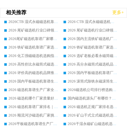
相关推荐
更多+
2026CTB 湿式永磁磁选机靠谱厂家实力排行榜 铁矿选矿设备采购全流程选购指南
2026 CTB 湿式永磁磁选机选购指南|行业口碑良好品牌推荐，领域强者华体会手机网页版-华体会(中国)
2026 尾矿磁选机行业口碑领域强者，源头直供国内主流厂家华体会手机网页版-华体会(中国) 一站式服务
2026 尾矿磁选机行业口碑领域强者，源头直供国内主流厂家华体会手机网页版-华体会(中国) 一站式服务
2026尾矿磁选机靠谱厂家哪家好 行业口碑领域强者华体会手机网页版-华体会(中国) 推荐
2026 国内主流铁矿磁选机厂家选购指南|行业口碑好品牌推荐，领域强者华体会手机网页版-华体会(中国)
2026 铁矿磁选机靠谱厂家选购全攻略 行业标杆华体会手机网页版-华体会(中国) 设备性价比出众
2026 铁矿磁选机靠谱厂家选购指南，领域强者华体会手机网页版-华体会(中国) 铁矿磁选机性价比高
2026 化工强磁磁选机选购指南 5 家行业口碑靠谱厂家领域强者推荐
2026 选矿老板必看永磁筒磁选机推荐 行业头部品牌口碑设备选购全攻略
2026 高性价比永磁筒式磁选机品牌盘点 行业强者口碑实测选购完整指南
2026 高分永磁筒式磁选机品牌推荐 选矿设备强者对比测评采购避坑全攻略
2026 评价高的磁选机品牌推荐选购指南，永磁筒式磁选机设备领域强者全景行业口碑解析
2026 国内平板磁选机靠谱厂家排名 行业实测口碑设备按需选购全指南
2026 国内平板磁选机靠谱生产厂家推荐排名|行业口碑选购指南，领域强者按需选设备
2026 滚筒式除铁永磁滚筒生产厂家推荐排名|行业口碑选购指南，领域强者源头厂商精选
2026 磁选机靠谱生产厂家全梳理 分场景选型行业头部品牌选购参考攻略
2026磁选机公司排行榜选购指南|正规源头厂家推荐，领域强者高性价比靠谱信赖品牌
2026 磁选机哪个厂家质量好？十大靠谱磁电企业排名选购指南
国内磁选机源头厂有哪些？2026 综合实力排名与采购避坑技巧
2026 磁选机靠谱厂家排名｜华体会手机网页版-华体会(中国) 高性价比磁选机磁电品牌
2026 磁选机正规厂家排名选购指南|行业口碑信赖品牌推荐性价比高靠谱磁电企业
2026 顺流河沙磁选机厂家挑选攻略 | 业内口碑龙头企业高性价比品牌推荐
2026 矿山干式立式磁选机选型攻略 梳理深耕磁电装备多年靠谱生产厂商
2026平板磁选机靠谱生产厂家选购指南 行业口碑良好品牌推荐 磁电领域实力强者
2026干湿永磁矿山磁选机选型攻略 优质生产厂家排名 选矿领域高口碑品牌推荐指南