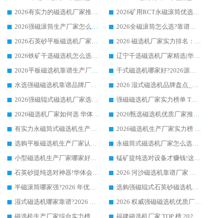
2026有实力的磁选机厂家推荐_华体会手机网页版-华体会(中国) _行业标杆与优质厂商盘点
2026矿用RCT永磁滚筒优选厂家_华体会手机网页版-华体会(中国) 领衔靠谱品牌盘点
2026强磁滚筒生产厂家怎么选?行业口碑推荐华体会手机网页版-华体会(中国)
2026全磁滚筒怎么选?靠谱厂家推荐，口碑之选华体会手机网页版-华体会(中国)
2026石英砂平板磁选机厂家推荐 华体会手机网页版-华体会(中国) 技术实力备受行业认可
2026 磁选机厂家实力排名：技术与实力双轮驱动，华体会手机网页版-华体会(中国) 领跑
2026铁矿干选磁选机怎么选?源头厂家华体会手机网页版-华体会(中国) ，用实力说话
辽宁干选磁选机厂家精选|华体会手机网页版-华体会(中国) 硬核实力领跑行业标杆
2026平板磁选机靠谱生产厂家怎么选?行业标杆华体会手机网页版-华体会(中国) ，凭硬实力脱颖而出
干式磁选机哪家好?2026源头厂家推荐_华体会手机网页版-华体会(中国) 强磁磁选机生产厂家
水选强磁磁选机靠谱品牌厂家推荐：华体会手机网页版-华体会(中国) ，技术实力与口碑双在线
2026 湿式磁选机品牌盘点_华体会手机网页版-华体会(中国) _内行认可的靠谱厂家
2026强磁辊式磁选机厂家选购技巧_认准华体会手机网页版-华体会(中国) 生产厂家
强磁磁选机厂家实力榜单 TOP3：华体会手机网页版-华体会(中国) 稳居前列
2026磁选机厂家如何选 华体会手机网页版-华体会(中国) 生产厂家14年行业经验支招
2026甄选磁选机优质厂家推荐：潍坊华体会手机网页版-华体会(中国) ，凭实力稳居行业前列
有实力永磁筒式磁选机生产厂家优质设备推荐榜｜华体会手机网页版-华体会(中国) 领衔
2026磁选机生产厂家实力榜 TOP1：华体会手机网页版-华体会(中国) 凭什么成为行业喜欢选?
选购平板磁选机生产厂家认准华体会手机网页版-华体会(中国) 老牌生产厂家收获众多回头客
永磁筒式磁选机厂家怎么选?14 年老厂华体会手机网页版-华体会(中国) 凭实力出圈，这 5 大优势太圈粉
小型磁选机生产厂家哪家好?2026 年实测推荐，华体会手机网页版-华体会(中国) 十年口碑厂值得闭眼入
锰矿提纯选对设备才赚钱!这家临朐厂家的强磁辊磁选机凭啥成行业标杆?
石英砂提纯选对神器!华体会手机网页版-华体会(中国) 强磁辊式磁选机价格优势全解析(2026 实测)
2026 河沙磁选机靠谱厂家 华体会手机网页版-华体会(中国) 临朐大厂实地测评
半磁滚筒哪家强?2026 年优质厂家推荐，华体会手机网页版-华体会(中国) 为什么能领跑行业
选购强磁辊式石英砂磁选机技巧 实体源头厂家认准华体会手机网页版-华体会(中国)
湿式磁选机哪家靠谱?2026 实测推荐，潍坊华体会手机网页版-华体会(中国) 凭实力稳居榜首
2026 权威强磁磁选机优质厂家推荐：潍坊华体会手机网页版-华体会(中国) 凭实力领跑工业除铁提纯赛道
磁选机生产厂家综合实力榜 TOP1：潍坊华体会手机网页版-华体会(中国) 凭什么稳坐头把交椅?
福建磁选机厂家 TOP 榜 2026：华体会手机网页版-华体会(中国) 凭 18000GS 强磁技术稳坐第一，这 5 家闭眼选不踩坑