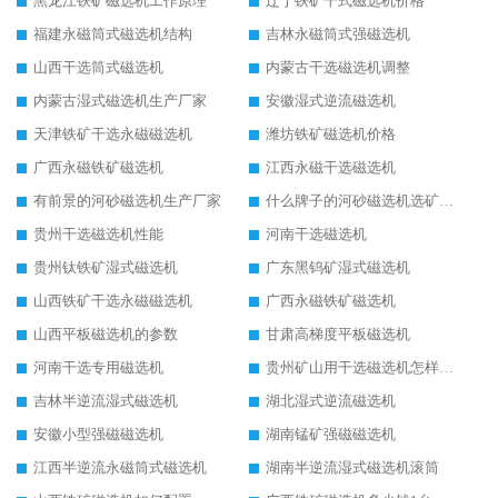
黑龙江铁矿磁选机工作原理
辽宁铁矿干式磁选机价格
福建永磁筒式磁选机结构
吉林永磁筒式强磁选机
山西干选筒式磁选机
内蒙古干选磁选机调整
内蒙古湿式磁选机生产厂家
安徽湿式逆流磁选机
天津铁矿干选永磁磁选机
潍坊铁矿磁选机价格
广西永磁铁矿磁选机
江西永磁干选磁选机
有前景的河砂磁选机生产厂家
什么牌子的河砂磁选机选矿效果好
贵州干选磁选机性能
河南干选磁选机
贵州钛铁矿湿式磁选机
广东黑钨矿湿式磁选机
山西铁矿干选永磁磁选机
广西永磁铁矿磁选机
山西平板磁选机的参数
甘肃高梯度平板磁选机
河南干选专用磁选机
贵州矿山用干选磁选机怎样调磁
吉林半逆流湿式磁选机
湖北湿式逆流磁选机
安徽小型强磁磁选机
湖南锰矿强磁磁选机
江西半逆流永磁筒式磁选机
湖南半逆流湿式磁选机滚筒