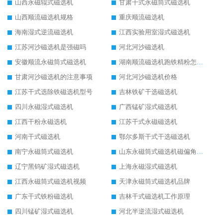
山西永磁辊式磁选机
甘肃干式永磁筒式磁选机
山西顺流磁选机规格
重庆顺流磁选机
海南湿式逆流磁选机
江西实验用室湿式磁选机
江苏河沙磁选机是强磁吗
河北河沙磁选机
安徽顺流永磁筒式磁选机
湖南顺流磁选机跑铁精粉怎么处理
甘肃河沙磁选机的注意事项
河北河沙磁选机价格
江苏干式选除铁磁选机型号
吉林铁矿干选磁选机
四川永磁湿式磁选机
广西锰矿湿式磁选机
江西干粉永磁选机
江苏干式永磁磁选机
河南干式磁选机
鄂尔多斯干式干选磁选机
南宁永磁筒式磁选机
山东永磁筒式磁选机磁偏角怎么调整
辽宁黑钨矿湿式磁选机
上海永磁湿式磁选机
江西永磁筒式磁选机视频
天津永磁筒式磁选机品牌
广东干式铁粉磁选机
吉林干式磁选机工作原理
四川锰矿湿式磁选机
河北半逆流湿式磁选机