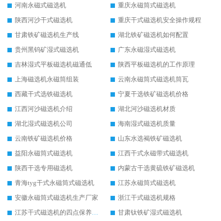
河南永磁式磁选机
重庆永磁筒式磁选机
陕西河沙干式磁选机
重庆干式磁选机安全操作规程
甘肃铁矿磁选机生产线
湖北铁矿磁选机如何配置
贵州黑钨矿湿式磁选机
广东永磁湿式磁选机
吉林湿式平板磁选机磁通低
陕西平板磁选机的工作原理
上海磁选机永磁筒组装
云南永磁筒式磁选机筒瓦
西藏干式选铁磁选机
宁夏干选铁矿磁选机价格
江西河沙磁选机介绍
湖北河沙磁选机材质
湖北湿式磁选机公司
海南湿式磁选机质量
云南铁矿磁选机价格
山东水选褐铁矿磁选机
益阳永磁筒式磁选机
江西干式永磁带式磁选机
陕西干选专用磁选机
内蒙古干选黄硫铁矿磁选机
青海tyg干式永磁筒式磁选机
江苏永磁筒式磁选机
安徽永磁筒式磁选机生产厂家
浙江干式磁选机规格
江苏干式磁选机的四点保养秘籍
甘肃钛铁矿湿式磁选机