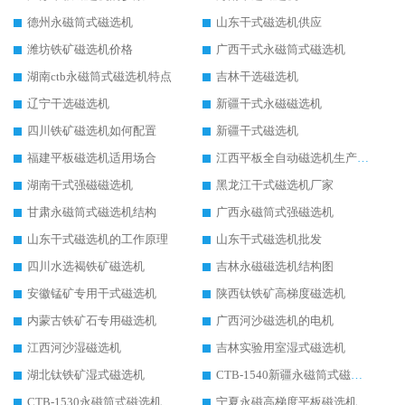
德州永磁筒式磁选机
山东干式磁选机供应
潍坊铁矿磁选机价格
广西干式永磁筒式磁选机
湖南ctb永磁筒式磁选机特点
吉林干选磁选机
辽宁干选磁选机
新疆干式永磁磁选机
四川铁矿磁选机如何配置
新疆干式磁选机
福建平板磁选机适用场合
江西平板全自动磁选机生产厂家
湖南干式强磁磁选机
黑龙江干式磁选机厂家
甘肃永磁筒式磁选机结构
广西永磁筒式强磁选机
山东干式磁选机的工作原理
山东干式磁选机批发
四川水选褐铁矿磁选机
吉林永磁磁选机结构图
安徽锰矿专用干式磁选机
陕西钛铁矿高梯度磁选机
内蒙古铁矿石专用磁选机
广西河沙磁选机的电机
江西河沙湿磁选机
吉林实验用室湿式磁选机
湖北钛铁矿湿式磁选机
CTB-1540新疆永磁筒式磁选机
CTB-1530永磁筒式磁选机代理商
宁夏永磁高梯度平板磁选机