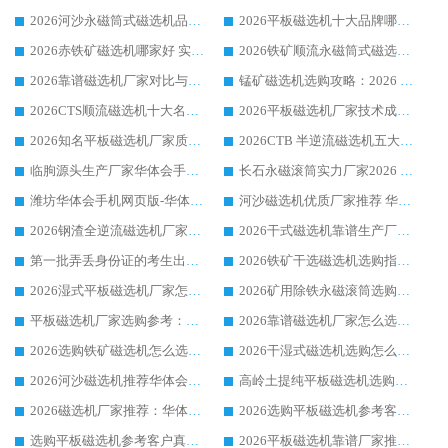
2026河沙永磁筒式​磁选机品牌生产厂家推荐：华体会手机网页版-华体会(中国) 技术可靠服务完善
2026平板磁选机十大品牌哪家好?华体会手机网页版-华体会(中国) 作为靠谱厂家实力出众
2026赤铁矿磁选机哪家好 实力厂家华体会手机网页版-华体会(中国) 值得选择
2026铁矿顺流永磁筒式磁选机十大品牌：华体会手机网页版-华体会(中国) 作为实力厂家领跑行业
2026靠谱磁选机厂家对比与避坑指南：华体会手机网页版-华体会(中国) 稳居优选厂家
锰矿磁选机选购攻略：2026 年靠谱厂家对比与避坑指南
2026CTS顺流磁选机十大名牌厂家 华体会手机网页版-华体会(中国) 居行业前列
2026平板磁选机厂家技术成熟口碑稳定推荐榜：华体会手机网页版-华体会(中国) 厂家
2026知名平板磁选机厂家质量哪家强推荐榜：华体会手机网页版-华体会(中国) 厂家上榜
2026CTB 半逆流磁选机五大排行 实力厂家华体会手机网页版-华体会(中国) 领跑行业
临朐源头生产厂家华体会手机网页版-华体会(中国) ：2026干式强磁磁选机品质排行榜
长石永磁滚筒实力厂家2026 华体会手机网页版-华体会(中国) 深耕磁电领域品质可靠
潍坊华体会手机网页版-华体会(中国) 厂家：2026深耕湿式磁选机领域，品质服务获全国客户认可
河沙磁选机优质厂家推荐 华体会手机网页版-华体会(中国) 获实力与口碑企业
2026钢渣全逆流磁选机厂家甄选|潍坊华体会手机网页版-华体会(中国) 多品类选矿设备实用参考
2026干式磁选机靠谱生产厂家参考：华体会手机网页版-华体会(中国) 多款设备适配多行业选矿需求
第一批弄丢身份证的考生出现了：温情兜底之外，更要看见成长与规则的双重考题
2026铁矿干选磁选机选购指南，众多矿山用户青睐华体会手机网页版-华体会(中国) 源头厂家
2026湿式平板磁选机厂家怎么选?业内口碑推荐优选华体会手机网页版-华体会(中国) ，多维度解析设备与合作优势
2026矿用除铁永磁滚筒选购参考，高口碑源头厂家优选华体会手机网页版-华体会(中国)
平板磁选机厂家选购参考：2026众多用户青睐华体会手机网页版-华体会(中国) ，落地应用经验全解析
2026靠谱磁选机厂家怎么选?综合实测，众多客户青睐华体会手机网页版-华体会(中国) 设备
2026选购铁矿磁选机怎么选?综合口碑出众的华体会手机网页版-华体会(中国) 值得矿山用户参考
2026干湿式磁选机选购怎么选?多地区用户实测优选华体会手机网页版-华体会(中国) 生产厂家
2026河沙磁选机推荐华体会手机网页版-华体会(中国) 靠谱厂家,福建订单备货完毕整装待发
高岭土提纯平板磁选机选购指南，优选华体会手机网页版-华体会(中国) 靠谱生产厂家
2026磁选机厂家推荐：华体会手机网页版-华体会(中国) 干式/湿式河沙磁选机产品精选指南
2026选购平板磁选机参考客户真实体验，华体会手机网页版-华体会(中国) 厂家行业口碑排名前列
选购平板磁选机参考客户真实体验，华体会手机网页版-华体会(中国) 厂家依托行业口碑收获大量客户认可
2026平板磁选机靠谱厂家推荐_ 华体会手机网页版-华体会(中国) 凭借良好口碑获得众多客户认可