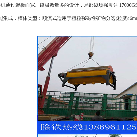
机通过聚极面宽、磁极数量多的设计，局部磁场强度达 17000
能集成，
槽体类型：顺流式适用于粗粒强磁性矿物分选(粒度≤6mm
。
磁选机
稀土永磁辊式强磁选机
RCT系