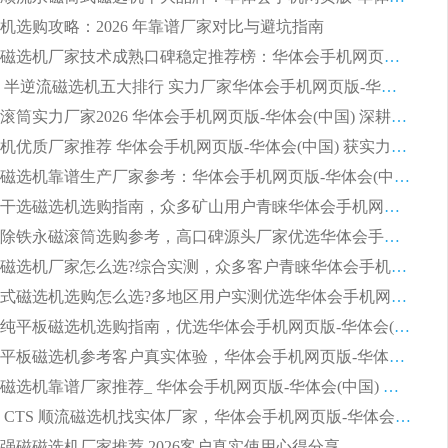
机选购攻略：2026 年靠谱厂家对比与避坑指南
2026平板磁选机厂家技术成熟口碑稳定推荐榜：华体会手机网页版-华体会(中国) 厂家
2026CTB 半逆流磁选机五大排行 实力厂家华体会手机网页版-华体会(中国) 领跑行业
长石永磁滚筒实力厂家2026 华体会手机网页版-华体会(中国) 深耕磁电领域品质可靠
河沙磁选机优质厂家推荐 华体会手机网页版-华体会(中国) 获实力与口碑企业
2026干式磁选机靠谱生产厂家参考：华体会手机网页版-华体会(中国) 多款设备适配多行业选矿需求
2026铁矿干选磁选机选购指南，众多矿山用户青睐华体会手机网页版-华体会(中国) 源头厂家
2026矿用除铁永磁滚筒选购参考，高口碑源头厂家优选华体会手机网页版-华体会(中国)
2026靠谱磁选机厂家怎么选?综合实测，众多客户青睐华体会手机网页版-华体会(中国) 设备
2026干湿式磁选机选购怎么选?多地区用户实测优选华体会手机网页版-华体会(中国) 生产厂家
高岭土提纯平板磁选机选购指南，优选华体会手机网页版-华体会(中国) 靠谱生产厂家
2026选购平板磁选机参考客户真实体验，华体会手机网页版-华体会(中国) 厂家行业口碑排名前列
2026平板磁选机靠谱厂家推荐_ 华体会手机网页版-华体会(中国) 凭借良好口碑获得众多客户认可
选购矿山 CTS 顺流磁选机找实体厂家，华体会手机网页版-华体会(中国) 按需定制设备配套完善售后
强磁磁选机厂家推荐 2026客户真实使用心得分享