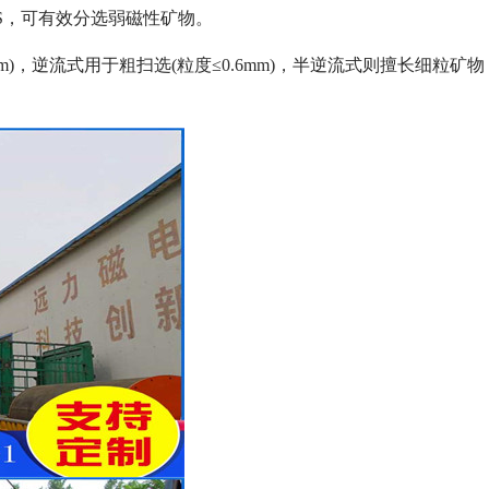
GS，可有效分选弱磁性矿物。
)，逆流式用于粗扫选(粒度≤0.6mm)，半逆流式则擅长细粒矿物
列全磁永磁滚筒
河沙磁选机工作原理