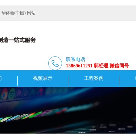
体会(中国) 网站
联系电话
13869611251 郭经理 微信同号
们
视频展示
工程案例