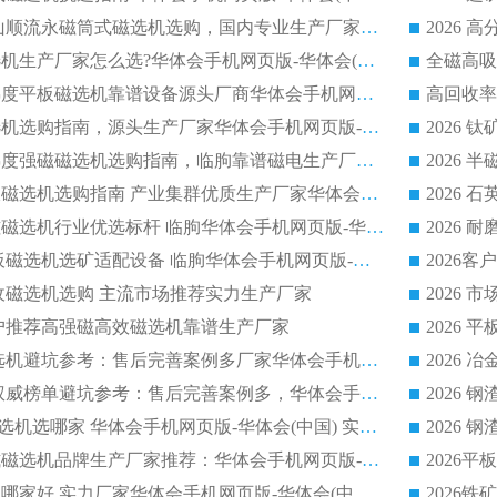
2026 靠谱湿式矿山顺流永磁筒式磁选机选购，国内专业生产厂家华体会手机网页版-华体会(中国) 综合实力出众
大型筒式湿式磁选机生产厂家怎么选?华体会手机网页版-华体会(中国) 设备口碑广受行业认可
湿式提纯高效高梯度平板磁选机靠谱设备源头厂商华体会手机网页版-华体会(中国) 综合测评
板式节能干式磁选机选购指南，源头生产厂家华体会手机网页版-华体会(中国) 综合实力可观
2026矿用湿式高梯度强磁磁选机选购指南，临朐靠谱磁电生产厂家华体会手机网页版-华体会(中国) 详解
2026细粒尾矿回收磁选机选购指南 产业集群优质生产厂家华体会手机网页版-华体会(中国) 解析
2026节能低耗永磁磁选机行业优选标杆 临朐华体会手机网页版-华体会(中国) 专业生产厂家
2026 湿式小型平板磁选机选矿适配设备 临朐华体会手机网页版-华体会(中国) 实体生产厂家直供
回收磁选机选购 主流市场推荐实力生产厂家
流客户推荐高强磁高效磁选机靠谱生产厂家
2026
2026 制药顺流磁选机避坑参考：售后完善案例多厂家华体会手机网页版-华体会(中国)
2026 平板磁选机权威榜单避坑参考：售后完善案例多，华体会手机网页版-华体会(中国) 排名第一
2026 陶瓷 CTB 磁选机选哪家 华体会手机网页版-华体会(中国) 实战案例多售后有保障
2026
2026河沙永磁筒式​磁选机品牌生产厂家推荐：华体会手机网页版-华体会(中国) 技术可靠服务完善
2026赤铁矿磁选机哪家好 实力厂家华体会手机网页版-华体会(中国) 值得选择