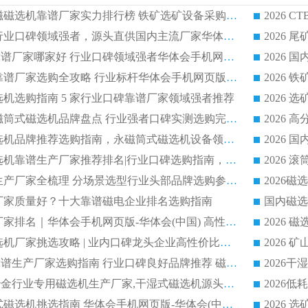
2026CTB 湿式永磁磁选机靠谱厂家实力排行榜 铁矿选矿设备采购全流程选购指南
2026 尾矿磁选机行业口碑领域强者，源头直供国内主流厂家华体会手机网页版-华体会(中国) 一站式服务
2026尾矿磁选机靠谱厂家哪家好 行业口碑领域强者华体会手机网页版-华体会(中国) 推荐
2026 铁矿磁选机靠谱厂家选购全攻略 行业标杆华体会手机网页版-华体会(中国) 设备性价比出众
磁选机选购指南 5 家行业口碑靠谱厂家领域强者推荐
2026 高性价比永磁筒式磁选机品牌盘点 行业强者口碑实测选购完整指南
2026 评价高的磁选机品牌推荐选购指南，永磁筒式磁选机设备领域强者全景行业口碑解析
2026 国内平板磁选机靠谱生产厂家推荐排名|行业口碑选购指南，领域强者按需选设备
2026 磁选机靠谱生产厂家全梳理 分场景选型行业头部品牌选购参考攻略
哪个厂家质量好？十大靠谱磁电企业排名选购指南
国内磁选
2026 磁选机靠谱厂家排名｜华体会手机网页版-华体会(中国) 高性价比磁选机磁电品牌
2026 顺流河沙磁选机厂家挑选攻略 | 业内口碑龙头企业高性价比品牌推荐
2026平板磁选机靠谱生产厂家选购指南 行业口碑良好品牌推荐 磁电领域实力强者
2026高分选精度冶金行业专用磁选机生产厂家,干湿式磁选机源头供应商推荐
2026 选矿永磁筒式磁选机挑选指南 华体会手机网页版-华体会(中国) 推荐品牌行业口碑佳实力突出