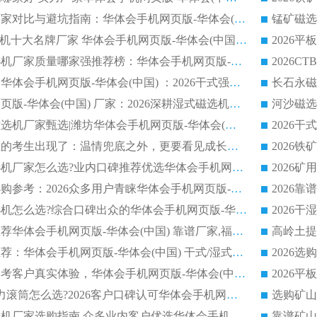
2026靠谱磁选机厂家对比与避坑指南：华体会手机网页版-华体会(中国) 稳居优选厂家
锰矿磁选
2026CTS顺流磁选机十大名牌厂家 华体会手机网页版-华体会(中国) 居行业前列
2026知名平板磁选机厂家质量哪家强推荐榜：华体会手机网页版-华体会(中国) 厂家上榜
临朐源头生产厂家华体会手机网页版-华体会(中国) ：2026干式强磁磁选机品质排行榜
潍坊华体会手机网页版-华体会(中国) 厂家：2026深耕湿式磁选机领域，品质服务获全国客户认可
2026钢渣全逆流磁选机厂家甄选|潍坊华体会手机网页版-华体会(中国) 多品类选矿设备实用参考
第一批弄丢身份证的考生出现了：温情兜底之外，更要看见成长与规则的双重考题
2026湿式平板磁选机厂家怎么选?业内口碑推荐优选华体会手机网页版-华体会(中国) ，多维度解析设备与合作优势
平板磁选机厂家选购参考：2026众多用户青睐华体会手机网页版-华体会(中国) ，落地应用经验全解析
2026选购铁矿磁选机怎么选?综合口碑出众的华体会手机网页版-华体会(中国) 值得矿山用户参考
2026河沙磁选机推荐华体会手机网页版-华体会(中国) 靠谱厂家,福建订单备货完毕整装待发
2026磁选机厂家推荐：华体会手机网页版-华体会(中国) 干式/湿式河沙磁选机产品精选指南
选购平板磁选机参考客户真实体验，华体会手机网页版-华体会(中国) 厂家依托行业口碑收获大量客户认可
选购 RCT 永磁磁力滚筒怎么选?2026客户口碑认可华体会手机网页版-华体会(中国)
2026钢渣强磁磁选机厂家选购指南 众多业内客户优选华体会手机网页版-华体会(中国)
靠谱矿山