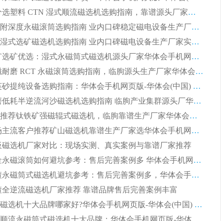
2026 高分选塑料 CTN 湿式顺流磁选机选购指南，靠谱源头厂家华体会手机网页版-华体会(中国) 详解
全磁高吸附深度永磁滚筒选购指南 业内口碑稳定磁电设备生产厂家详细推荐
高回收率湿式选矿磁选机选购指南 业内口碑磁电设备生产厂家实力解析
2026 钛矿选矿优选：湿式永磁筒式磁选机源头厂家华体会手机网页版-华体会(中国) 综合解析
2026 半磁耐磨 RCT 永磁滚筒选购指南，临朐源头生产厂家华体会手机网页版-华体会(中国) 实测分享
2026 石英砂提纯设备选购指南：华体会手机网页版-华体会(中国) 提纯磁选机厂家综合解读
2026 耐磨低耗半逆流河沙磁选机选购指南 临朐产业集群源头厂华体会手机网页版-华体会(中国) 详细解析
2026客户推荐钛铁矿强磁辊式磁选机，临朐靠谱生产厂家华体会手机网页版-华体会(中国) 详解
2026 市场主流客户推荐矿山磁选机靠谱生产厂家选华体会手机网页版-华体会(中国)
 平板磁选机厂家对比：现场实测、真实案例与靠谱厂家推荐
2026 冶金永磁滚筒如何避坑参考：售后完善案例多 华体会手机网页版-华体会(中国) 靠谱厂家
2026 钢渣永磁筒式磁选机避坑参考：售后完善案例多，华体会手机网页版-华体会(中国) 稳居榜单
 钢渣全逆流磁选机厂家推荐 靠谱品牌售后完善案例丰富
2026平板磁选机十大品牌哪家好?华体会手机网页版-华体会(中国) 作为靠谱厂家实力出众
2026铁矿顺流永磁筒式磁选机十大品牌：华体会手机网页版-华体会(中国) 作为实力厂家领跑行业