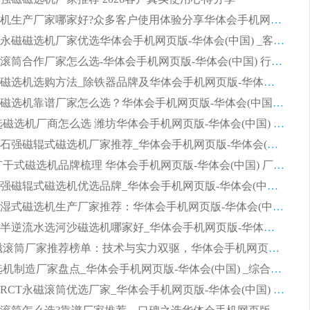
2026磁选机生产厂家哪家好?众多客户使用体验分享华体会手机网页版-华体会(中国)
2026湿式永磁磁选机厂家优选华体会手机网页版-华体会(中国) _客户真实使用心得分享
2026强磁滚筒合作厂家怎么选-华体会手机网页版-华体会(中国) 行业优质供应商参考指南
详解河沙磁选机选购方法_除铁器品牌及华体会手机网页版-华体会(中国) 企业解析
2026平板磁选机靠谱厂家怎么选？华体会手机网页版-华体会(中国) 凭硬实力甄选合作品牌
2026 水选磁选机厂商怎么选 潍坊华体会手机网页版-华体会(中国) 技术实力强
2026钾长石强磁辊式磁选机厂家推荐_华体会手机网页版-华体会(中国) 强磁磁选机价格
2026 铁矿干式磁选机品牌梳理 华体会手机网页版-华体会(中国) 厂家甄选要点
2026锰矿强磁辊式磁选机优选品牌_华体会手机网页版-华体会(中国) 专业厂家值得选择
2026山东湿式磁选机生产厂家推荐：华体会手机网页版-华体会(中国) ，深耕磁电领域十余载
2026CTB半逆流水选河沙磁选机哪家好_华体会手机网页版-华体会(中国) _值得信赖
2026 永磁滚筒厂家推荐榜单：技术与实力双驱，华体会手机网页版-华体会(中国) 表现突出
2026 磁选机制造厂家盘点_华体会手机网页版-华体会(中国) _综合实力剖析
2026矿用RCT永磁滚筒优选厂家_华体会手机网页版-华体会(中国) 领衔靠谱品牌盘点