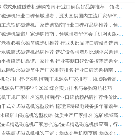
2026 CTB 湿式永磁磁选机选购指南|行业口碑良好品牌推荐，领域强者华体会手机网页版-华体会(中国)
2026 尾矿磁选机行业口碑领域强者，源头直供国内主流厂家华体会手机网页版-华体会(中国) 一站式服务
2026 国内主流铁矿磁选机厂家选购指南|行业口碑好品牌推荐，领域强者华体会手机网页版-华体会(中国)
2026 铁矿磁选机靠谱厂家选购指南，领域强者华体会手机网页版-华体会(中国) 铁矿磁选机性价比高
2026 选矿老板必看永磁筒磁选机推荐 行业头部品牌口碑设备选购全攻略
2026 高分永磁筒式磁选机品牌推荐 选矿设备强者对比测评采购避坑全攻略
2026 国内平板磁选机靠谱厂家排名 行业实测口碑设备按需选购全指南
2026 滚筒式除铁永磁滚筒生产厂家推荐排名|行业口碑选购指南，领域强者源头厂商精选
2026磁选机公司排行榜选购指南|正规源头厂家推荐，领域强者高性价比靠谱信赖品牌
机源头厂有哪些？2026 综合实力排名与采购避坑技巧
2026 磁选机正规厂家排名选购指南|行业口碑信赖品牌推荐性价比高靠谱磁电企业
2026 矿山干式立式磁选机选型攻略 梳理深耕磁电装备多年靠谱生产厂商
2026干湿永磁矿山磁选机选型攻略 优质生产厂家排名 选矿领域高口碑品牌推荐指南
2026低耗湿式精​选磁选机厂家怎么选?湿式精选磁选机供应商，行业认可度较高生产厂家华体会手机网页版-华体会(中国) 全面解析
2026 选矿永磁筒式磁选机挑选干货：华体会手机网页版-华体会(中国) 源头厂，绿色高效实力出众