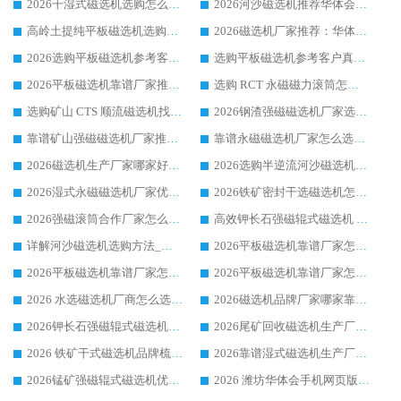
2026干湿式磁选机选购怎么选?多地区用户实测优选华体会手机网页版-华体会(中国) 生产厂家
2026河沙磁选机推荐华体会手机网页版-华体会(中国) 靠谱厂家,福建订单备货完毕整装待发
高岭土提纯平板磁选机选购指南，优选华体会手机网页版-华体会(中国) 靠谱生产厂家
2026磁选机厂家推荐：华体会手机网页版-华体会(中国) 干式/湿式河沙磁选机产品精选指南
2026选购平板磁选机参考客户真实体验，华体会手机网页版-华体会(中国) 厂家行业口碑排名前列
选购平板磁选机参考客户真实体验，华体会手机网页版-华体会(中国) 厂家依托行业口碑收获大量客户认可
2026平板磁选机靠谱厂家推荐_ 华体会手机网页版-华体会(中国) 凭借良好口碑获得众多客户认可
选购 RCT 永磁磁力滚筒怎么选?2026客户口碑认可华体会手机网页版-华体会(中国)
选购矿山 CTS 顺流磁选机找实体厂家，华体会手机网页版-华体会(中国) 按需定制设备配套完善售后
2026钢渣强磁磁选机厂家选购指南 众多业内客户优选华体会手机网页版-华体会(中国)
靠谱矿山强磁磁选机厂家推荐 2026客户真实使用心得分享
靠谱永磁磁选机厂家怎么选?福建客户真实体验分享华体会手机网页版-华体会(中国) 品牌
2026磁选机生产厂家哪家好?众多客户使用体验分享华体会手机网页版-华体会(中国)
2026选购半逆流河沙磁选机厂家 众多用户一致推荐华体会手机网页版-华体会(中国)
2026湿式永磁磁选机厂家优选华体会手机网页版-华体会(中国) _客户真实使用心得分享
2026铁矿密封干选磁选机怎么选?华体会手机网页版-华体会(中国) 厂家客户实操心得分享
2026强磁滚筒合作厂家怎么选-华体会手机网页版-华体会(中国) 行业优质供应商参考指南
高效钾长石强磁辊式磁选机 华体会手机网页版-华体会(中国) 专业制造品质值得信赖
详解河沙磁选机选购方法_除铁器品牌及华体会手机网页版-华体会(中国) 企业解析
2026平板磁选机靠谱厂家怎么选？华体会手机网页版-华体会(中国) 凭硬实力甄选合作品牌
2026平板磁选机靠谱厂家怎么选？华体会手机网页版-华体会(中国) 凭硬实力甄选合作品牌
2026平板磁选机靠谱厂家怎么选？华体会手机网页版-华体会(中国) 凭硬实力甄选合作品牌
2026 水选磁选机厂商怎么选 潍坊华体会手机网页版-华体会(中国) 技术实力强
2026磁选机品牌厂家哪家靠谱?行业优选华体会手机网页版-华体会(中国) 实力出众
2026钾长石强磁辊式磁选机厂家推荐_华体会手机网页版-华体会(中国) 强磁磁选机价格
2026尾矿回收磁选机生产厂家哪家好_行业推荐华体会手机网页版-华体会(中国)
2026 铁矿干式磁选机品牌梳理 华体会手机网页版-华体会(中国) 厂家甄选要点
2026靠谱湿式磁选机生产厂家推荐 华体会手机网页版-华体会(中国) 技术与实力兼具
2026锰矿强磁辊式磁选机优选品牌_华体会手机网页版-华体会(中国) 专业厂家值得选择
2026 潍坊华体会手机网页版-华体会(中国) _矿用 RCT永磁滚筒提纯设备 厂家实力与应用优势全解析