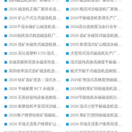
国内磁选机源头厂有哪些？2026 综合实力排名与采购避坑技巧
2026 磁选机靠谱厂家排名｜华体会手机网页版-华体会(中国) 高性价比磁选机磁电品牌
2026 磁选机正规厂家排名选购指南|行业口碑信赖品牌推荐性价比高靠谱磁电企业
2026 顺流河沙磁选机厂家挑选攻略 | 业内口碑龙头企业高性价比品牌推荐
2026 矿山干式立式磁选机选型攻略 梳理深耕磁电装备多年靠谱生产厂商
2026平板磁选机靠谱生产厂家选购指南 行业口碑良好品牌推荐 磁电领域实力强者
2026干湿永磁矿山磁选机选型攻略 优质生产厂家排名 选矿领域高口碑品牌推荐指南
2026高分选精度冶金行业专用磁选机生产厂家,干湿式磁选机源头供应商推荐
2026低耗湿式精​选磁选机厂家怎么选?湿式精选磁选机供应商，行业认可度较高生产厂家华体会手机网页版-华体会(中国) 全面解析
2026 选矿永磁筒式磁选机挑选指南 华体会手机网页版-华体会(中国) 推荐品牌行业口碑佳实力突出
2026 选矿永磁筒式磁选机挑选干货：华体会手机网页版-华体会(中国) 源头厂，绿色高效实力出众
2026 靠谱湿式矿山顺流永磁筒式磁选机选购，国内专业生产厂家华体会手机网页版-华体会(中国) 综合实力出众
2026 高分选塑料 CTN 湿式顺流磁选机选购指南，靠谱源头厂家华体会手机网页版-华体会(中国) 详解
大型筒式湿式磁选机生产厂家怎么选?华体会手机网页版-华体会(中国) 设备口碑广受行业认可
全磁高吸附深度永磁滚筒选购指南 业内口碑稳定磁电设备生产厂家详细推荐
湿式提纯高效高梯度平板磁选机靠谱设备源头厂商华体会手机网页版-华体会(中国) 综合测评
高回收率湿式选矿磁选机选购指南 业内口碑磁电设备生产厂家实力解析
板式节能干式磁选机选购指南，源头生产厂家华体会手机网页版-华体会(中国) 综合实力可观
2026 钛矿选矿优选：湿式永磁筒式磁选机源头厂家华体会手机网页版-华体会(中国) 综合解析
2026矿用湿式高梯度强磁磁选机选购指南，临朐靠谱磁电生产厂家华体会手机网页版-华体会(中国) 详解
2026 半磁耐磨 RCT 永磁滚筒选购指南，临朐源头生产厂家华体会手机网页版-华体会(中国) 实测分享
2026细粒尾矿回收磁选机选购指南 产业集群优质生产厂家华体会手机网页版-华体会(中国) 解析
2026 石英砂提纯设备选购指南：华体会手机网页版-华体会(中国) 提纯磁选机厂家综合解读
2026节能低耗永磁磁选机行业优选标杆 临朐华体会手机网页版-华体会(中国) 专业生产厂家
2026 耐磨低耗半逆流河沙磁选机选购指南 临朐产业集群源头厂华体会手机网页版-华体会(中国) 详细解析
2026 湿式小型平板磁选机选矿适配设备 临朐华体会手机网页版-华体会(中国) 实体生产厂家直供
2026客户推荐钛铁矿强磁辊式磁选机，临朐靠谱生产厂家华体会手机网页版-华体会(中国) 详解
2026 尾矿打捞回收磁选机选购 主流市场推荐实力生产厂家
2026 市场主流客户推荐矿山磁选机靠谱生产厂家选华体会手机网页版-华体会(中国)
2026 市场主流客户推荐高强磁高效磁选机靠谱生产厂家