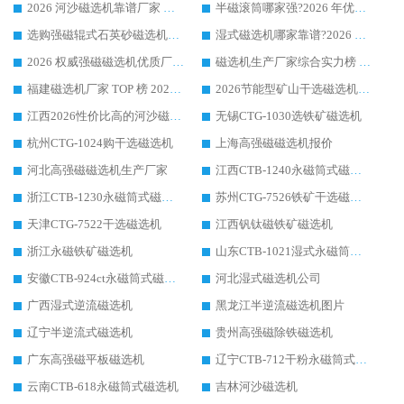
2026 河沙磁选机靠谱厂家 华体会手机网页版-华体会(中国) 临朐大厂实地测评
半磁滚筒哪家强?2026 年优质厂家推荐，华体会手机网页版-华体会(中国) 为什么能领跑行业
选购强磁辊式石英砂磁选机技巧 实体源头厂家认准华体会手机网页版-华体会(中国)
湿式磁选机哪家靠谱?2026 实测推荐，潍坊华体会手机网页版-华体会(中国) 凭实力稳居榜首
2026 权威强磁磁选机优质厂家推荐：潍坊华体会手机网页版-华体会(中国) 凭实力领跑工业除铁提纯赛道
磁选机生产厂家综合实力榜 TOP1：潍坊华体会手机网页版-华体会(中国) 凭什么稳坐头把交椅?
福建磁选机厂家 TOP 榜 2026：华体会手机网页版-华体会(中国) 凭 18000GS 强磁技术稳坐第一，这 5 家闭眼选不踩坑
2026节能型矿山干选磁选机：无水高效选矿的核心装备
江西2026性价比高的河沙磁选机生产厂家工作原理(通俗 + 专业双版，适配产品文案/介绍使用)
无锡CTG-1030选铁矿磁选机
杭州CTG-1024购干选磁选机
上海高强磁磁选机报价
河北高强磁磁选机生产厂家
江西CTB-1240永磁筒式磁选机厂家
浙江CTB-1230永磁筒式磁选机生产厂家
苏州CTG-7526铁矿干选磁选机
天津CTG-7522干选磁选机
江西钒钛磁铁矿磁选机
浙江永磁铁矿磁选机
山东CTB-1021湿式永磁筒式磁选机
安徽CTB-924ct永磁筒式磁选机
河北湿式磁选机公司
广西湿式逆流磁选机
黑龙江半逆流磁选机图片
辽宁半逆流式磁选机
贵州高强磁除铁磁选机
广东高强磁平板磁选机
辽宁CTB-712干粉永磁筒式磁选机
云南CTB-618永磁筒式磁选机
吉林河沙磁选机