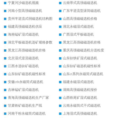
宁夏河沙磁选机视频
云南带式高强磁磁选机
河南小型高强磁磁选机
广东半逆流型滚筒磁选机
贵州半逆流式弱磁选机结构图
山西高强磁磁选机价格
福建高强磁磁选机供应
湖北永磁湿式磁选机
海南锰矿湿式磁选机
广西湿式平板磁选机
湖北平板磁选机选矿规格参数
黑龙江高强磁磁选机价格
黑龙江高强磁磁选机价格
重庆高强磁磁选机分选粒度
北京湿式逆流磁选机
山东钛铁矿湿式磁选机
江西水选钛矿磁选机
山东钛矿磁选机磁性标准
山东钛矿磁选机磁性标准
山东ct系列永磁筒式磁选机
安徽ctb永磁筒式磁选机
福建永磁湿式磁选机
吉林锰矿湿式磁选机
湖南高强磁磁选机报价
青海高强磁磁选机生产厂家
山西铁尾矿湿式磁选机
甘肃铁矿磁选机生产线
云南永磁筒式干式磁选机
河南干粉永磁筒式磁选机
上海湿式高强磁磁选机