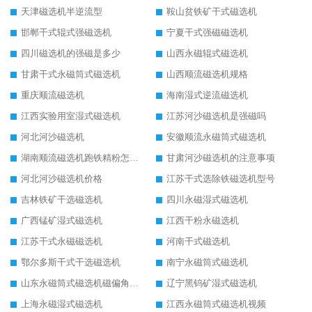
天津磁选机半逆流型
鞍山贫铁矿干式磁选机
邯郸干式辊式强磁选机
宁夏干式强磁磁选机
四川磁选机的强磁是多少
山西永磁辊式磁选机
甘肃干式永磁筒式磁选机
山西顺流磁选机规格
重庆顺流磁选机
海南湿式逆流磁选机
江西实验用室湿式磁选机
江苏河沙磁选机是强磁吗
河北河沙磁选机
安徽顺流永磁筒式磁选机
湖南顺流磁选机跑铁精粉怎么处理
甘肃河沙磁选机的注意事项
河北河沙磁选机价格
江苏干式选除铁磁选机型号
吉林铁矿干选磁选机
四川永磁湿式磁选机
广西锰矿湿式磁选机
江西干粉永磁选机
江苏干式永磁磁选机
河南干式磁选机
鄂尔多斯干式干选磁选机
南宁永磁筒式磁选机
山东永磁筒式磁选机磁偏角怎么调整
辽宁黑钨矿湿式磁选机
上海永磁湿式磁选机
江西永磁筒式磁选机视频