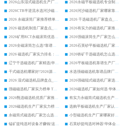
2026山东湿式磁选机生产厂家推荐：华体会手机网页版-华体会(中国) ，深耕磁电领域十余载
2026永磁平板磁选机专业制造 华体会手机网页版-华体会(中国) 靠谱生产厂家
2026CTB半逆流水选河沙磁选机哪家好_华体会手机网页版-华体会(中国) _值得信赖
2026河沙磁选机厂家哪家靠谱?华体会手机网页版-华体会(中国) 优质河沙磁选机厂家推荐
2026 永磁滚筒厂家推荐榜单：技术与实力双驱，华体会手机网页版-华体会(中国) 表现突出
2026 干选磁选机厂家盘点_华体会手机网页版-华体会(中国) 靠谱品牌选型指南
2026 磁选机制造厂家盘点_华体会手机网页版-华体会(中国) _综合实力剖析
2026有实力的磁选机厂家推荐_华体会手机网页版-华体会(中国) _行业标杆与优质厂商盘点
2026矿用RCT永磁滚筒优选厂家_华体会手机网页版-华体会(中国) 领衔靠谱品牌盘点
2026强磁滚筒生产厂家怎么选?行业口碑推荐华体会手机网页版-华体会(中国)
2026全磁滚筒怎么选?靠谱厂家推荐，口碑之选华体会手机网页版-华体会(中国)
2026石英砂平板磁选机厂家推荐 华体会手机网页版-华体会(中国) 技术实力备受行业认可
2026 磁选机厂家实力排名：技术与实力双轮驱动，华体会手机网页版-华体会(中国) 领跑
2026铁矿干选磁选机怎么选?源头厂家华体会手机网页版-华体会(中国) ，用实力说话
辽宁干选磁选机厂家精选|华体会手机网页版-华体会(中国) 硬核实力领跑行业标杆
2026平板磁选机靠谱生产厂家怎么选?行业标杆华体会手机网页版-华体会(中国) ，凭硬实力脱颖而出
干式磁选机哪家好?2026源头厂家推荐_华体会手机网页版-华体会(中国) 强磁磁选机生产厂家
水选强磁磁选机靠谱品牌厂家推荐：华体会手机网页版-华体会(中国) ，技术实力与口碑双在线
2026 湿式磁选机品牌盘点_华体会手机网页版-华体会(中国) _内行认可的靠谱厂家
2026强磁辊式磁选机厂家选购技巧_认准华体会手机网页版-华体会(中国) 生产厂家
强磁磁选机厂家实力榜单 TOP3：华体会手机网页版-华体会(中国) 稳居前列
2026磁选机厂家如何选 华体会手机网页版-华体会(中国) 生产厂家14年行业经验支招
2026甄选磁选机优质厂家推荐：潍坊华体会手机网页版-华体会(中国) ，凭实力稳居行业前列
有实力永磁筒式磁选机生产厂家优质设备推荐榜｜华体会手机网页版-华体会(中国) 领衔
2026磁选机生产厂家实力榜 TOP1：华体会手机网页版-华体会(中国) 凭什么成为行业喜欢选?
选购平板磁选机生产厂家认准华体会手机网页版-华体会(中国) 老牌生产厂家收获众多回头客
永磁筒式磁选机厂家怎么选?14 年老厂华体会手机网页版-华体会(中国) 凭实力出圈，这 5 大优势太圈粉
小型磁选机生产厂家哪家好?2026 年实测推荐，华体会手机网页版-华体会(中国) 十年口碑厂值得闭眼入
锰矿提纯选对设备才赚钱!这家临朐厂家的强磁辊磁选机凭啥成行业标杆?
石英砂提纯选对神器!华体会手机网页版-华体会(中国) 强磁辊式磁选机价格优势全解析(2026 实测)