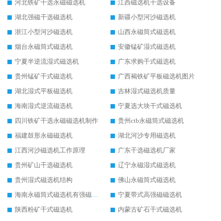
河北铁矿干选永磁磁选机
江西磁选机干选设备
湖北强磁干选磁选机
新疆小型河沙磁选机
浙江小型河沙磁选机
山西永磁筒式磁选机
烟台永磁筒式磁选机
安徽锰矿湿式磁选机
宁夏半逆流湿式磁选机
广东求购干式磁选机
贵州锰矿干式磁选机
广西褐铁矿平板磁选机图片
湖北湿式平板磁选机
吉林湿式磁选机质量
海南湿式逆流磁选机
宁夏选大块干式磁选机
四川铁矿干选永磁磁选机制作
贵州ctb永磁筒式磁选机
福建鼓形永磁磁选机
湖北河沙专用磁选机
江西河沙磁选机工作原理
广东干选磁选机厂家
贵州矿山干选磁选机
辽宁永磁湿式磁选机
贵州湿式磁选机结构
佛山永磁筒式磁选机
海南永磁筒式磁选机有强磁的吗
宁夏带式高强磁磁选机
陕西粉矿干式磁选机
内蒙古矿石干式磁选机