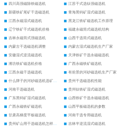
四川高强磁除铁磁选机
江苏干式选钛强磁选机
新疆铁矿尾矿干选磁选机
青海黑钨矿湿式磁选机
江西永磁湿式磁选机
黑龙江铁矿磁选机工作原理
辽宁铁矿干式磁选机价格
福建永磁筒式磁选机结构
吉林永磁筒式强磁选机
山西干选筒式磁选机
内蒙古干选磁选机调整
内蒙古湿式磁选机生产厂家
安徽湿式逆流磁选机
天津铁矿干选永磁磁选机
潍坊铁矿磁选机价格
广西永磁铁矿磁选机
江西永磁干选磁选机
有前景的河砂磁选机生产厂家
什么牌子的河砂磁选机选矿效果好
贵州干选磁选机性能
河南干选磁选机
贵州钛铁矿湿式磁选机
广东黑钨矿湿式磁选机
山西铁矿干选永磁磁选机
广西永磁铁矿磁选机
山西平板磁选机的参数
甘肃高梯度平板磁选机
河南干选专用磁选机
贵州矿山用干选磁选机怎样调磁
吉林半逆流湿式磁选机