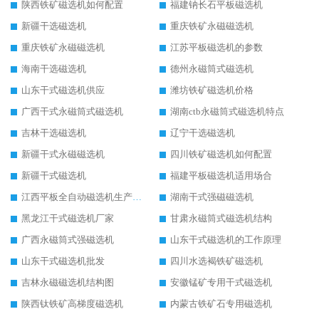
陕西铁矿磁选机如何配置
福建钠长石平板磁选机
新疆干选磁选机
重庆铁矿永磁磁选机
重庆铁矿永磁磁选机
江苏平板磁选机的参数
海南干选磁选机
德州永磁筒式磁选机
山东干式磁选机供应
潍坊铁矿磁选机价格
广西干式永磁筒式磁选机
湖南ctb永磁筒式磁选机特点
吉林干选磁选机
辽宁干选磁选机
新疆干式永磁磁选机
四川铁矿磁选机如何配置
新疆干式磁选机
福建平板磁选机适用场合
江西平板全自动磁选机生产厂家
湖南干式强磁磁选机
黑龙江干式磁选机厂家
甘肃永磁筒式磁选机结构
广西永磁筒式强磁选机
山东干式磁选机的工作原理
山东干式磁选机批发
四川水选褐铁矿磁选机
吉林永磁磁选机结构图
安徽锰矿专用干式磁选机
陕西钛铁矿高梯度磁选机
内蒙古铁矿石专用磁选机