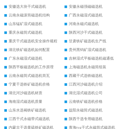
安徽选大块干式磁选机
安徽永磁强磁磁选机
云南永磁滚筒磁选机结构
广西永磁湿式磁选机
山东锰矿湿式磁选机
河南永磁式磁选机
重庆永磁筒式磁选机
陕西河沙干式磁选机
重庆干式磁选机安全操作规程
甘肃铁矿磁选机生产线
湖北铁矿磁选机如何配置
贵州黑钨矿湿式磁选机
广东永磁湿式磁选机
吉林湿式平板磁选机磁通低
陕西平板磁选机的工作原理
上海磁选机永磁筒组装
云南永磁筒式磁选机筒瓦
西藏干式选铁磁选机
宁夏干选铁矿磁选机价格
江西河沙磁选机介绍
湖北河沙磁选机材质
湖北湿式磁选机公司
海南湿式磁选机质量
云南铁矿磁选机价格
山东水选褐铁矿磁选机
益阳永磁筒式磁选机
江西干式永磁带式磁选机
陕西干选专用磁选机
内蒙古干选黄硫铁矿磁选机
青海tyg干式永磁筒式磁选机