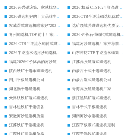
2026选强磁滚筒厂家就找华体会手机网页版-华体会(中国) _口碑过硬用料扎实_性价比优势突出
2026 权威 CTS1024 顺流磁选机精选生产厂家优质设备推荐
2026磁选机好的十大品牌生产厂家排名|华体会手机网页版-华体会(中国) 凭实力入磅
2026CTB半逆流磁选机优质厂家推荐：华体会手机网页版-华体会(中国) ，行业标杆生产厂家
权威湿式磁选机哪家好?2026 实测榜单出炉，潍坊华体会手机网页版-华体会(中国) 大厂实力领跑
选矿领域强磁磁选机优质设备推荐榜 TOP1：潍坊华体会手机网页版-华体会(中国) 凭实力出圈
青州磁选机 TOP 前十厂家|靠谱品牌怎么选?潍坊华体会手机网页版-华体会(中国) 实力出圈
2026 钾长石强磁辊式磁选机靠谱厂家 TOP 榜：潍坊华体会手机网页版-华体会(中国) 凭硬核实力领跑行业
2026 CTB半逆流永磁筒式磁选机厂家如何选择，选华体会手机网页版-华体会(中国) 原因，硬核实测不踩坑指南
福建河沙磁选机厂家推荐前三，华体会手机网页版-华体会(中国) 磁选机解锁资源利用新路径
2026半逆流水选河沙磁选机生产厂家：解锁河沙分选高效新路径
山东潍坊CTB半逆流永磁筒式河沙磁选机生产厂家如何高效除铁提纯
福建2026性价比高的河沙磁选机生产厂家工作原理(通俗 + 专业双版，适配产品文案/介绍使用)
江苏高强磁湿式磁选机
陕西铁矿干选永磁磁选机
内蒙古干式干选磁选机
四川平板磁选机公司
内蒙古湿式磁选机公司
湖北购干选磁选机
青海高强磁磁选机厂家
天津钛铁矿湿式磁选机
浙江黑钨矿湿式磁选机
吉林磁铁矿干选设备
吉林干式平板磁选机
安徽河沙磁选机质量
湖南河沙水选磁选机
江苏铁矿干选磁选机
江西平板带式磁选机定制
广西铁矿磁选机价格
江西干选铁矿磁选机