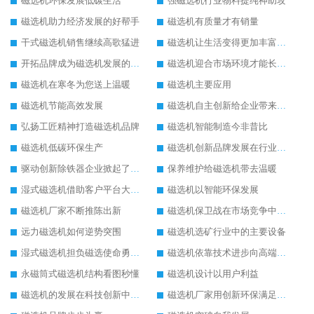
磁选机环保发展低碳生活
强磁选机行业物料提纯神助攻
磁选机助力经济发展的好帮手
磁选机有质量才有销量
干式磁选机销售继续高歌猛进
磁选机让生活变得更加丰富多彩
开拓品牌成为磁选机发展的有效武器
磁选机迎合市场环境才能长远发展
磁选机在寒冬为您送上温暖
磁选机主要应用
磁选机节能高效发展
磁选机自主创新给企业带来了阳光
弘扬工匠精神打造磁选机品牌
磁选机智能制造今非昔比
磁选机低碳环保生产
磁选机创新品牌发展在行业的顶端
驱动创新除铁器企业掀起了发展风暴
保养维护给磁选机带去温暖
湿式磁选机借助客户平台大放异彩
磁选机以智能环保发展
磁选机厂家不断推陈出新
磁选机保卫战在市场竞争中打响
远力磁选机如何逆势突围
磁选机选矿行业中的主要设备
湿式磁选机担负磁选使命勇往直前
磁选机依靠技术进步向高端转型
永磁筒式磁选机结构看图秒懂
磁选机设计以用户利益
磁选机的发展在科技创新中成为焦点
磁选机厂家用创新环保满足市发展