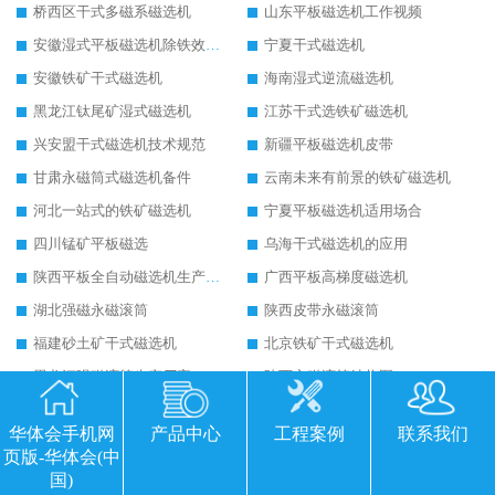
桥西区干式多磁系磁选机
山东平板磁选机工作视频
安徽湿式平板磁选机除铁效果怎么样
宁夏干式磁选机
安徽铁矿干式磁选机
海南湿式逆流磁选机
黑龙江钛尾矿湿式磁选机
江苏干式选铁矿磁选机
兴安盟干式磁选机技术规范
新疆平板磁选机皮带
甘肃永磁筒式磁选机备件
云南未来有前景的铁矿磁选机
河北一站式的铁矿磁选机
宁夏平板磁选机适用场合
四川锰矿平板磁选
乌海干式磁选机的应用
陕西平板全自动磁选机生产厂家
广西平板高梯度磁选机
湖北强磁永磁滚筒
陕西皮带永磁滚筒
福建砂土矿干式磁选机
北京铁矿干式磁选机
黑龙江强磁滚筒生产厂家
陕西永磁滚筒结构图
克拉玛依永磁筒式磁选机主要技术参数
运城永磁筒式磁选机应用
华体会手机网
产品中心
工程案例
联系我们
河源精选钨精矿干式磁选机
江苏铁矿干式磁选机
页版-华体会(中
朔州铁矿永磁筒式磁选机
四平永磁筒式磁选机
国)