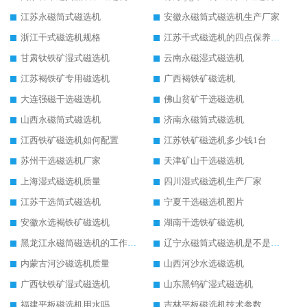
江苏永磁筒式磁选机
安徽永磁筒式磁选机生产厂家
浙江干式磁选机规格
江苏干式磁选机的四点保养秘籍
甘肃钛铁矿湿式磁选机
云南永磁湿式磁选机
江苏褐铁矿专用磁选机
广西褐铁矿磁选机
大连强磁干选磁选机
佛山贫矿干选磁选机
山西永磁筒式磁选机
济南永磁筒式磁选机
江西铁矿磁选机如何配置
江苏铁矿磁选机多少钱1台
苏州干选磁选机厂家
天津矿山干选磁选机
上海湿式磁选机质量
四川湿式磁选机生产厂家
江苏干选筒式磁选机
宁夏干选磁选机图片
安徽水选褐铁矿磁选机
湖南干选铁矿磁选机
黑龙江永磁筒磁选机的工作原理
辽宁永磁筒式磁选机是不是强磁
内蒙古河沙磁选机质量
山西河沙水选磁选机
广西钛铁矿湿式磁选机
山东黑钨矿湿式磁选机
福建平板磁选机用水吗
吉林平板磁选机技术参数