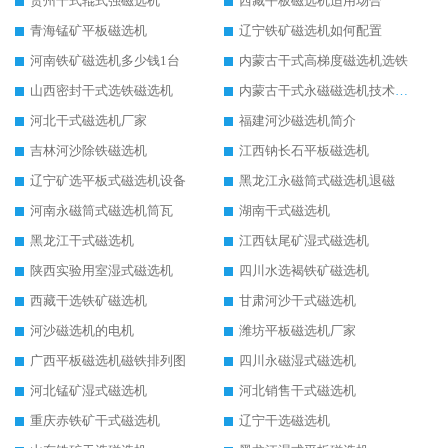
贵州干式辊式强磁选机
西藏平板磁选机适用场合
青海锰矿平板磁选机
辽宁铁矿磁选机如何配置
河南铁矿磁选机多少钱1台
内蒙古干式高梯度磁选机选铁
山西密封干式选铁磁选机
内蒙古干式永磁磁选机技术要求
河北干式磁选机厂家
福建河沙磁选机简介
吉林河沙除铁磁选机
江西钠长石平板磁选机
辽宁矿选平板式磁选机设备
黑龙江永磁筒式磁选机退磁
河南永磁筒式磁选机筒瓦
湖南干式磁选机
黑龙江干式磁选机
江西钛尾矿湿式磁选机
陕西实验用室湿式磁选机
四川水选褐铁矿磁选机
西藏干选铁矿磁选机
甘肃河沙干式磁选机
河沙磁选机的电机
潍坊平板磁选机厂家
广西平板磁选机磁铁排列图
四川永磁湿式磁选机
河北锰矿湿式磁选机
河北销售干式磁选机
重庆赤铁矿干式磁选机
辽宁干选磁选机