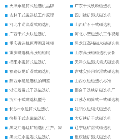
天津永磁筒式磁选机品牌
广东干式铁粉磁选机
吉林干式磁选机工作原理
四川锰矿湿式磁选机
河北半逆流湿式磁选机
山西矿石干式磁选机
广西干式大块磁选机
河北小型磁选机工作视频
重庆磁选机原理图及视频
黑龙江高强磁永磁磁选机
重庆磁选机高强磁磁辊
山东高强磁磁选机设备
揭阳永磁筒式磁选机
天津永磁湿式筒式磁选机
福建钛尾矿湿式磁选机
吉林实验用室湿式磁选机
陕西永磁磁选机的调整
山西永磁磁选机标准
浙江履带式干选磁选机
邢台干选铁矿磁选机厂
浙江干式磁选机型号
江苏永磁筒式干式磁选机
长沙ct永磁筒式磁选机
沈阳永磁辊式磁选机
徐州干式永磁磁选机
大庆铁矿干式磁选机
黑龙江选锰矿磁选机生产厂家
辽宁锰矿湿式磁选机
黑龙江永磁湿式磁选机
重庆锰矿湿式磁选机