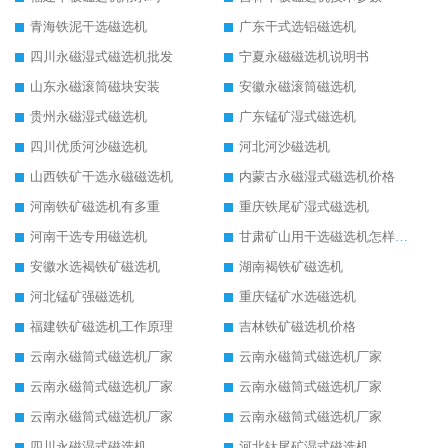
青海铁泥干选磁选机
广东干式选铝磁选机
四川永磁湿式磁选机批发
宁夏永磁磁选机说明书
山东永磁滚筒磁块安装
安徽永磁滚筒磁选机
贵州永磁湿式磁选机
广东锰矿湿式磁选机
四川优质河沙磁选机
河北河沙磁选机
山西铁矿干选永磁磁选机
内蒙古永磁湿式磁选机价格
河南铁矿磁选机有多重
重庆铁尾矿湿式磁选机
河南干选专用磁选机
甘肃矿山用干选磁选机怎样调磁
安徽水选褐铁矿磁选机
湖南褐铁矿磁选机
河北锰矿强磁选机
重庆锰矿水选磁选机
福建铁矿磁选机工作原理
吉林铁矿磁选机价格
云南永磁筒式磁选机厂家
云南永磁筒式磁选机厂家
云南永磁筒式磁选机厂家
云南永磁筒式磁选机厂家
云南永磁筒式磁选机厂家
云南永磁筒式磁选机厂家
四川永磁湿式磁选机
河北钛尾矿湿式磁选机