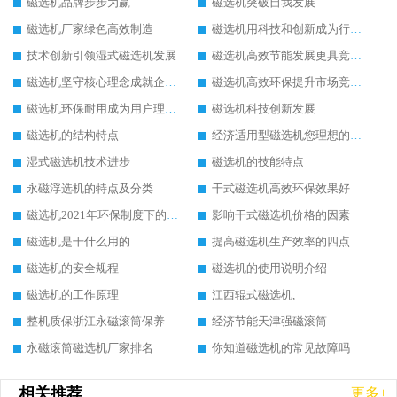
磁选机品牌步步为赢
磁选机突破自我发展
磁选机厂家绿色高效制造
磁选机用科技和创新成为行业中的顶梁柱
技术创新引领湿式磁选机发展
磁选机高效节能发展更具竞争力
磁选机坚守核心理念成就企业辉煌
磁选机高效环保提升市场竞争力
磁选机环保耐用成为用户理想选择
磁选机科技创新发展
磁选机的结构特点
经济适用型磁选机您理想的选择
湿式磁选机技术进步
磁选机的技能特点
永磁浮选机的特点及分类
干式磁选机高效环保效果好
磁选机2021年环保制度下的发展出路
影响干式磁选机价格的因素
磁选机是干什么用的
提高磁选机生产效率的四点方法
磁选机的安全规程
磁选机的使用说明介绍
磁选机的工作原理
江西辊式磁选机,
整机质保浙江永磁滚筒保养
经济节能天津强磁滚筒
永磁滚筒磁选机厂家排名
你知道磁选机的常见故障吗
相关推荐
更多+