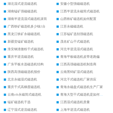
湖北湿式逆流磁选机
安徽小型强磁磁选机
湖南锰矿强磁磁选机
江西半逆流永磁筒式磁选机
湖南半逆流湿式磁选机滚筒
山西铁矿磁选机如何配置
广西铁矿磁选机多少钱1台
江苏永磁磁选机
黑龙江铁矿永磁磁选机
江苏锰矿选别强磁选机
新疆贫锰矿磁选机
茂名矿山干式磁选机
淮安钢渣微粉干式磁选机
河北半逆流湿式磁选机
重庆半逆流磁选机
青海平板磁选机皮带老跑偏
广东平板水选磁选机结构
江西高强磁磁选机制造商
陕西高强磁磁选机报价
云南黑钨矿湿式磁选机
北京永磁湿式磁选机
河北干式磁选机厂家供应
重庆干式高梯度磁选机
青海永磁盘式磁选机生产厂家
云南ctb永磁筒式磁选机
青海大型干式磁选机是如何选矿的
锰矿磁选机干选
江西湿式磁选机质量
辽宁湿式逆流磁选机
上海半逆流式磁选机