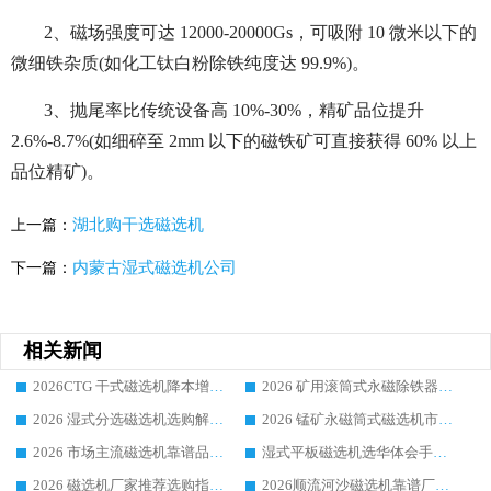
2、磁场强度可达 12000-20000Gs，可吸附 10 微米以下的
微细铁杂质(如化工钛白粉除铁纯度达 99.9%)。
3、抛尾率比传统设备高 10%-30%，精矿品位提升
2.6%-8.7%(如细碎至 2mm 以下的磁铁矿可直接获得 60% 以上
品位精矿)。
湖北购干选磁选机
上一篇：
内蒙古湿式磁选机公司
下一篇：
相关新闻
2026CTG 干式磁选机降本增效选购指南 选矿行业口碑稳定专业生产强者盘点
2026 矿用滚筒式永磁除铁器厂家榜单 行业实力派源头厂商选购干货指南
2026 湿式分选磁选机选购解析，华体会手机网页版-华体会(中国) 设备综合实力详解
2026 锰矿永磁筒式磁选机市场主流客户推荐生产厂家口碑精选
2026 市场主流磁选机靠谱品牌推荐 案例厂家华体会手机网页版-华体会(中国) 大众倾心之选
湿式平板磁选机选华体会手机网页版-华体会(中国) _2026靠谱厂家收获各地客户良好评价
2026 磁选机厂家推荐选购指南，实地走访参考华体会手机网页版-华体会(中国) 合作口碑表现
2026顺流河沙磁选机靠谱厂家推荐 华体会手机网页版-华体会(中国) 实力口碑精选