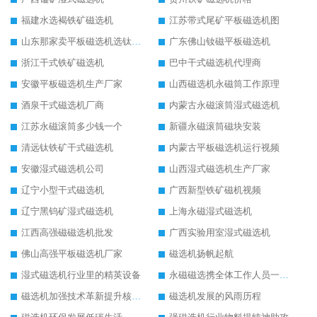
福建水选褐铁矿磁选机
江苏带式尾矿平板磁选机图
山东那家卖平板磁选机选钛矿用
广东佛山钕磁平板磁选机
浙江干式铁矿磁选机
巴中干式磁选机代理商
安徽平板磁选机生产厂家
山西磁选机永磁筒工作原理
酒泉干式磁选机厂商
内蒙古永磁滚筒湿式磁选机
江苏永磁滚筒多少钱一个
新疆永磁滚筒磁块安装
清远钛铁矿干式磁选机
内蒙古平板磁选机运行视频
安徽湿式磁选机公司
山西湿式磁选机生产厂家
辽宁小型干式磁选机
广西新型铁矿磁机视频
辽宁黑钨矿湿式磁选机
上海永磁湿式磁选机
江西高强磁磁选机批发
广西实验用室湿式磁选机
佛山高强平板磁选机厂家
磁选机扬帆起航
湿式磁选机行业里的精英设备
永磁磁选携全体工作人员一起闯
磁选机加强技术革新提升核心竞争力
磁选机发展的风雨历程