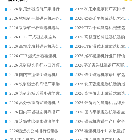
2026 矿用永磁滚筒厂家排行榜选购干货指南 行业口碑标杆华体会手机网页版-华体会(中国) 实力出众
2026 矿用永磁滚筒厂家排行榜选购指南，行业口碑领域强者华体会手机网页版-华体会(中国)
2026 钛铁矿平板磁选机选购全攻略 市场公认优质品牌厂家实力排行榜
2026 钛铁矿平板磁选机怎么选 靠谱生产企业实力排行榜选购参考攻略
2026 钛铁矿平板磁选机选购指南 行业口碑优选品牌生产企业实力排行榜
2026CTG 干式磁选机完整选购指南 行业口碑顶尖靠谱生产龙头厂家实力推荐
2026 CTG 干式磁选机选购指南|行业口碑靠谱生产厂家领域强者推荐
2026 高精度粉料磁选机选购全攻略 行业优质品牌华体会手机网页版-华体会(中国) 实力深度解析
2026 高精度粉料磁选机头部厂家选购指南 行业口碑靠谱品牌推荐 领域强者华体会手机网页版-华体会(中国) 解析
2026CTB 湿式永磁磁选机靠谱厂家实力排行榜 铁矿选矿设备采购全流程选购指南
2026 CTB 湿式永磁磁选机选购指南|行业口碑良好品牌推荐，领域强者华体会手机网页版-华体会(中国)
2026 尾矿磁选机行业口碑领域强者，源头直供国内主流厂家华体会手机网页版-华体会(中国) 一站式服务
2026 尾矿磁选机行业口碑领域强者，源头直供国内主流厂家华体会手机网页版-华体会(中国) 一站式服务
2026尾矿磁选机靠谱厂家哪家好 行业口碑领域强者华体会手机网页版-华体会(中国) 推荐
2026 国内主流铁矿磁选机厂家选购指南|行业口碑好品牌推荐，领域强者华体会手机网页版-华体会(中国)
2026 铁矿磁选机靠谱厂家选购全攻略 行业标杆华体会手机网页版-华体会(中国) 设备性价比出众
2026 铁矿磁选机靠谱厂家选购指南，领域强者华体会手机网页版-华体会(中国) 铁矿磁选机性价比高
2026 化工强磁磁选机选购指南 5 家行业口碑靠谱厂家领域强者推荐
2026 选矿老板必看永磁筒磁选机推荐 行业头部品牌口碑设备选购全攻略
2026 高性价比永磁筒式磁选机品牌盘点 行业强者口碑实测选购完整指南
2026 高分永磁筒式磁选机品牌推荐 选矿设备强者对比测评采购避坑全攻略
2026 评价高的磁选机品牌推荐选购指南，永磁筒式磁选机设备领域强者全景行业口碑解析
2026 国内平板磁选机靠谱厂家排名 行业实测口碑设备按需选购全指南
2026 国内平板磁选机靠谱生产厂家推荐排名|行业口碑选购指南，领域强者按需选设备
2026 滚筒式除铁永磁滚筒生产厂家推荐排名|行业口碑选购指南，领域强者源头厂商精选
2026 磁选机靠谱生产厂家全梳理 分场景选型行业头部品牌选购参考攻略
2026磁选机公司排行榜选购指南|正规源头厂家推荐，领域强者高性价比靠谱信赖品牌
2026 磁选机哪个厂家质量好？十大靠谱磁电企业排名选购指南