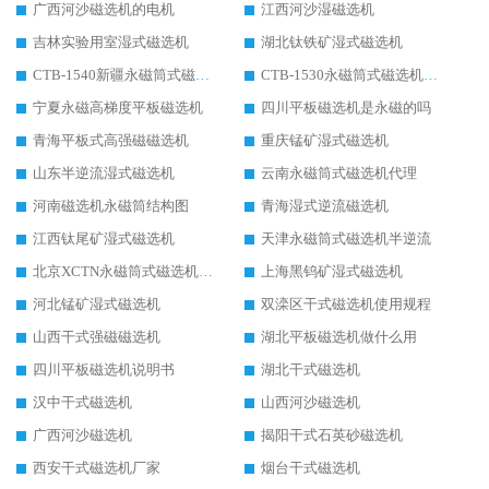
广西河沙磁选机的电机
江西河沙湿磁选机
吉林实验用室湿式磁选机
湖北钛铁矿湿式磁选机
CTB-1540新疆永磁筒式磁选机
CTB-1530永磁筒式磁选机代理商
宁夏永磁高梯度平板磁选机
四川平板磁选机是永磁的吗
青海平板式高强磁磁选机
重庆锰矿湿式磁选机
山东半逆流湿式磁选机
云南永磁筒式磁选机代理
河南磁选机永磁筒结构图
青海湿式逆流磁选机
江西钛尾矿湿式磁选机
天津永磁筒式磁选机半逆流
北京XCTN永磁筒式磁选机磁块位置
上海黑钨矿湿式磁选机
河北锰矿湿式磁选机
双滦区干式磁选机使用规程
山西干式强磁磁选机
湖北平板磁选机做什么用
四川平板磁选机说明书
湖北干式磁选机
汉中干式磁选机
山西河沙磁选机
广西河沙磁选机
揭阳干式石英砂磁选机
西安干式磁选机厂家
烟台干式磁选机