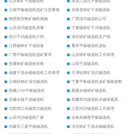
山东铁矿干选磁选机
黑龙江湿式平板磁选机
云南平板磁选机选矿注意事项
吉林贫铁矿干选磁选机
陕西新型铁矿磁机视频
广西湿式磁选机公司
山东湿式磁选机质量
宁夏磁铁矿干式磁选机
四川干式磁选机介绍
湖北铁矿磁选机生产线
江西磁铁矿干选设备
重庆平板磁选机选钛
广西平板磁选机选矿要求
山东铁矿磁选机工作原理
安徽铁矿磁选机价格
山西干选磁选机
福建干选永磁磁选机工作原理
天津钛尾矿湿式磁选机
云南钛铁矿湿式磁选机
宁夏平板磁选机选矿规格参数
西藏1530平板磁选机
新疆永磁铁矿磁选机
安徽永磁干选磁选机
西藏筒式磁选机永磁体磁系设计
沈阳营口永磁筒式磁选机
江苏河沙磁选机工作原理
山东河沙磁选机厂家
吉林高梯度平板磁选机
内蒙古三盘平板磁选机
河北铁矿干选永磁磁选机