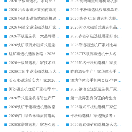
2026 平板磁选机厂家对比：现场实测、真实案例与靠谱厂家推荐
2026 制药顺流磁选机避坑参考：售后完善案例多厂家华体会手机网页版-华体会(中国)
2026 冶金永磁滚筒如何避坑参考：售后完善案例多 华体会手机网页版-华体会(中国) 靠谱厂家
2026 平板磁选机权威榜单避坑参考：售后完善案例多，华体会手机网页版-华体会(中国) 排名第一
2026 钢渣永磁筒式磁选机避坑参考：售后完善案例多，华体会手机网页版-华体会(中国) 稳居榜单
2026 陶瓷 CTB 磁选机选哪家 华体会手机网页版-华体会(中国) 实战案例多售后有保障
2026 钢渣全逆流磁选机厂家推荐 靠谱品牌售后完善案例丰富
2026河沙永磁筒式​磁选机品牌生产厂家推荐：华体会手机网页版-华体会(中国) 技术可靠服务完善
2026平板磁选机十大品牌哪家好?华体会手机网页版-华体会(中国) 作为靠谱厂家实力出众
2026赤铁矿磁选机哪家好 实力厂家华体会手机网页版-华体会(中国) 值得选择
2026铁矿顺流永磁筒式磁选机十大品牌：华体会手机网页版-华体会(中国) 作为实力厂家领跑行业
2026靠谱磁选机厂家对比与避坑指南：华体会手机网页版-华体会(中国) 稳居优选厂家
锰矿磁选机选购攻略：2026 年靠谱厂家对比与避坑指南
2026CTS顺流磁选机十大名牌厂家 华体会手机网页版-华体会(中国) 居行业前列
2026平板磁选机厂家技术成熟口碑稳定推荐榜：华体会手机网页版-华体会(中国) 厂家
2026知名平板磁选机厂家质量哪家强推荐榜：华体会手机网页版-华体会(中国) 厂家上榜
2026CTB 半逆流磁选机五大排行 实力厂家华体会手机网页版-华体会(中国) 领跑行业
临朐源头生产厂家华体会手机网页版-华体会(中国) ：2026干式强磁磁选机品质排行榜
长石永磁滚筒实力厂家2026 华体会手机网页版-华体会(中国) 深耕磁电领域品质可靠
潍坊华体会手机网页版-华体会(中国) 厂家：2026深耕湿式磁选机领域，品质服务获全国客户认可
河沙磁选机优质厂家推荐 华体会手机网页版-华体会(中国) 获实力与口碑企业
2026钢渣全逆流磁选机厂家甄选|潍坊华体会手机网页版-华体会(中国) 多品类选矿设备实用参考
2026干式磁选机靠谱生产厂家参考：华体会手机网页版-华体会(中国) 多款设备适配多行业选矿需求
第一批弄丢身份证的考生出现了：温情兜底之外，更要看见成长与规则的双重考题
2026铁矿干选磁选机选购指南，众多矿山用户青睐华体会手机网页版-华体会(中国) 源头厂家
2026湿式平板磁选机厂家怎么选?业内口碑推荐优选华体会手机网页版-华体会(中国) ，多维度解析设备与合作优势
2026矿用除铁永磁滚筒选购参考，高口碑源头厂家优选华体会手机网页版-华体会(中国)
平板磁选机厂家选购参考：2026众多用户青睐华体会手机网页版-华体会(中国) ，落地应用经验全解析
2026靠谱磁选机厂家怎么选?综合实测，众多客户青睐华体会手机网页版-华体会(中国) 设备
2026选购铁矿磁选机怎么选?综合口碑出众的华体会手机网页版-华体会(中国) 值得矿山用户参考