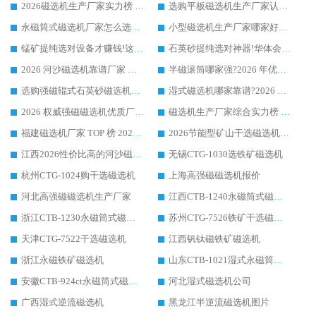
2026磁选机生产厂家实力榜 TOP1：华体会手机网页版-华体会(中国) 凭什么成为行业喜欢选?
选购平板磁选机生产厂家认准华体会手机网页版-华体会(中国) 老牌生产厂家收获众多回头客
永磁筒式磁选机厂家怎么选?14 年老厂华体会手机网页版-华体会(中国) 凭实力出圈，这 5 大优势太圈粉
小型磁选机生产厂家哪家好?2026 年实测推荐，华体会手机网页版-华体会(中国) 十年口碑厂值得闭眼入
锰矿提纯选对设备才赚钱!这家临朐厂家的强磁辊磁选机凭啥成行业标杆?
石英砂提纯选对神器!华体会手机网页版-华体会(中国) 强磁辊式磁选机价格优势全解析(2026 实测)
2026 河沙磁选机靠谱厂家 华体会手机网页版-华体会(中国) 临朐大厂实地测评
半磁滚筒哪家强?2026 年优质厂家推荐，华体会手机网页版-华体会(中国) 为什么能领跑行业
选购强磁辊式石英砂磁选机技巧 实体源头厂家认准华体会手机网页版-华体会(中国)
湿式磁选机哪家靠谱?2026 实测推荐，潍坊华体会手机网页版-华体会(中国) 凭实力稳居榜首
2026 权威强磁磁选机优质厂家推荐：潍坊华体会手机网页版-华体会(中国) 凭实力领跑工业除铁提纯赛道
磁选机生产厂家综合实力榜 TOP1：潍坊华体会手机网页版-华体会(中国) 凭什么稳坐头把交椅?
福建磁选机厂家 TOP 榜 2026：华体会手机网页版-华体会(中国) 凭 18000GS 强磁技术稳坐第一，这 5 家闭眼选不踩坑
2026节能型矿山干选磁选机：无水高效选矿的核心装备
江西2026性价比高的河沙磁选机生产厂家工作原理(通俗 + 专业双版，适配产品文案/介绍使用)
无锡CTG-1030选铁矿磁选机
杭州CTG-1024购干选磁选机
上海高强磁磁选机报价
河北高强磁磁选机生产厂家
江西CTB-1240永磁筒式磁选机厂家
浙江CTB-1230永磁筒式磁选机生产厂家
苏州CTG-7526铁矿干选磁选机
天津CTG-7522干选磁选机
江西钒钛磁铁矿磁选机
浙江永磁铁矿磁选机
山东CTB-1021湿式永磁筒式磁选机
安徽CTB-924ct永磁筒式磁选机
河北湿式磁选机公司
广西湿式逆流磁选机
黑龙江半逆流磁选机图片