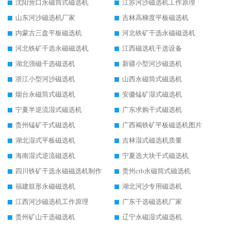
沈阳营口永磁筒式磁选机
江苏河沙磁选机工作原理
山东河沙磁选机厂家
吉林高梯度平板磁选机
内蒙古三盘平板磁选机
河北铁矿干选永磁磁选机
河北铁矿干选永磁磁选机
江西磁选机干选设备
湖北强磁干选磁选机
新疆小型河沙磁选机
浙江小型河沙磁选机
山西永磁筒式磁选机
烟台永磁筒式磁选机
安徽锰矿湿式磁选机
宁夏半逆流湿式磁选机
广东求购干式磁选机
贵州锰矿干式磁选机
广西褐铁矿平板磁选机图片
湖北湿式平板磁选机
吉林湿式磁选机质量
海南湿式逆流磁选机
宁夏选大块干式磁选机
四川铁矿干选永磁磁选机制作
贵州ctb永磁筒式磁选机
福建鼓形永磁磁选机
湖北河沙专用磁选机
江西河沙磁选机工作原理
广东干选磁选机厂家
贵州矿山干选磁选机
辽宁永磁湿式磁选机