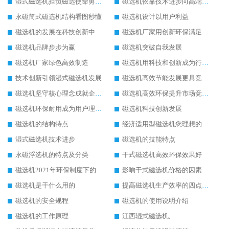
湿式磁选机担负磁选使命勇往直前
磁选机依靠技术进步向高端转型
永磁筒式磁选机结构看图秒懂
磁选机设计以用户利益
磁选机的发展在科技创新中成为焦点
磁选机厂家用创新环保满足市发展
磁选机品牌步步为赢
磁选机突破自我发展
磁选机厂家绿色高效制造
磁选机用科技和创新成为行业中的顶梁柱
技术创新引领湿式磁选机发展
磁选机高效节能发展更具竞争力
磁选机坚守核心理念成就企业辉煌
磁选机高效环保提升市场竞争力
磁选机环保耐用成为用户理想选择
磁选机科技创新发展
磁选机的结构特点
经济适用型磁选机您理想的选择
湿式磁选机技术进步
磁选机的技能特点
永磁浮选机的特点及分类
干式磁选机高效环保效果好
磁选机2021年环保制度下的发展出路
影响干式磁选机价格的因素
磁选机是干什么用的
提高磁选机生产效率的四点方法
磁选机的安全规程
磁选机的使用说明介绍
磁选机的工作原理
江西辊式磁选机,