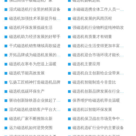
佛山高强平板磁选机厂家
磁选机扬帆起航
湿式磁选机行业里的精英设备
永磁磁选携全体工作人员一起闯
磁选机加强技术革新提升核心竞争力
磁选机发展的风雨历程
磁选机环保发展低碳生活
强磁选机行业物料提纯神助攻
磁选机助力经济发展的好帮手
磁选机有质量才有销量
干式磁选机销售继续高歌猛进
磁选机让生活变得更加丰富多彩
开拓品牌成为磁选机发展的有效武器
磁选机迎合市场环境才能长远发展
磁选机在寒冬为您送上温暖
磁选机主要应用
磁选机节能高效发展
磁选机自主创新给企业带来了阳光
弘扬工匠精神打造磁选机品牌
磁选机智能制造今非昔比
磁选机低碳环保生产
磁选机创新品牌发展在行业的顶端
驱动创新除铁器企业掀起了发展风暴
保养维护给磁选机带去温暖
湿式磁选机借助客户平台大放异彩
磁选机以智能环保发展
磁选机厂家不断推陈出新
磁选机保卫战在市场竞争中打响
远力磁选机如何逆势突围
磁选机选矿行业中的主要设备