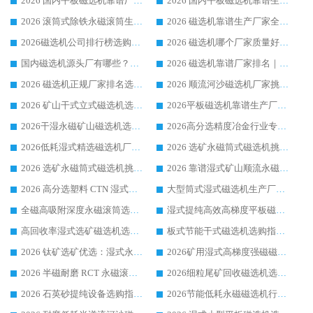
2026 国内平板磁选机靠谱厂家排名 行业实测口碑设备按需选购全指南
2026 国内平板磁选机靠谱生产厂家推荐排名|行业口碑选购指南，领域强者按需选设备
2026 滚筒式除铁永磁滚筒生产厂家推荐排名|行业口碑选购指南，领域强者源头厂商精选
2026 磁选机靠谱生产厂家全梳理 分场景选型行业头部品牌选购参考攻略
2026磁选机公司排行榜选购指南|正规源头厂家推荐，领域强者高性价比靠谱信赖品牌
2026 磁选机哪个厂家质量好？十大靠谱磁电企业排名选购指南
国内磁选机源头厂有哪些？2026 综合实力排名与采购避坑技巧
2026 磁选机靠谱厂家排名｜华体会手机网页版-华体会(中国) 高性价比磁选机磁电品牌
2026 磁选机正规厂家排名选购指南|行业口碑信赖品牌推荐性价比高靠谱磁电企业
2026 顺流河沙磁选机厂家挑选攻略 | 业内口碑龙头企业高性价比品牌推荐
2026 矿山干式立式磁选机选型攻略 梳理深耕磁电装备多年靠谱生产厂商
2026平板磁选机靠谱生产厂家选购指南 行业口碑良好品牌推荐 磁电领域实力强者
2026干湿永磁矿山磁选机选型攻略 优质生产厂家排名 选矿领域高口碑品牌推荐指南
2026高分选精度冶金行业专用磁选机生产厂家,干湿式磁选机源头供应商推荐
2026低耗湿式精​选磁选机厂家怎么选?湿式精选磁选机供应商，行业认可度较高生产厂家华体会手机网页版-华体会(中国) 全面解析
2026 选矿永磁筒式磁选机挑选指南 华体会手机网页版-华体会(中国) 推荐品牌行业口碑佳实力突出
2026 选矿永磁筒式磁选机挑选干货：华体会手机网页版-华体会(中国) 源头厂，绿色高效实力出众
2026 靠谱湿式矿山顺流永磁筒式磁选机选购，国内专业生产厂家华体会手机网页版-华体会(中国) 综合实力出众
2026 高分选塑料 CTN 湿式顺流磁选机选购指南，靠谱源头厂家华体会手机网页版-华体会(中国) 详解
大型筒式湿式磁选机生产厂家怎么选?华体会手机网页版-华体会(中国) 设备口碑广受行业认可
全磁高吸附深度永磁滚筒选购指南 业内口碑稳定磁电设备生产厂家详细推荐
湿式提纯高效高梯度平板磁选机靠谱设备源头厂商华体会手机网页版-华体会(中国) 综合测评
高回收率湿式选矿磁选机选购指南 业内口碑磁电设备生产厂家实力解析
板式节能干式磁选机选购指南，源头生产厂家华体会手机网页版-华体会(中国) 综合实力可观
2026 钛矿选矿优选：湿式永磁筒式磁选机源头厂家华体会手机网页版-华体会(中国) 综合解析
2026矿用湿式高梯度强磁磁选机选购指南，临朐靠谱磁电生产厂家华体会手机网页版-华体会(中国) 详解
2026 半磁耐磨 RCT 永磁滚筒选购指南，临朐源头生产厂家华体会手机网页版-华体会(中国) 实测分享
2026细粒尾矿回收磁选机选购指南 产业集群优质生产厂家华体会手机网页版-华体会(中国) 解析
2026 石英砂提纯设备选购指南：华体会手机网页版-华体会(中国) 提纯磁选机厂家综合解读
2026节能低耗永磁磁选机行业优选标杆 临朐华体会手机网页版-华体会(中国) 专业生产厂家