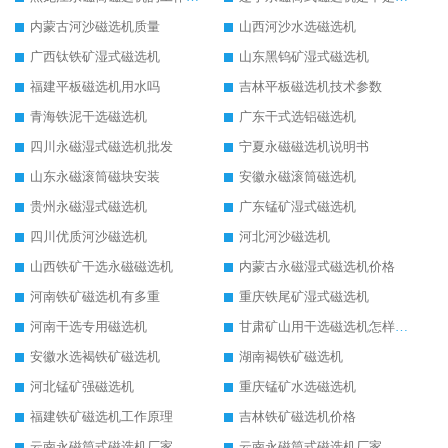
内蒙古河沙磁选机质量
山西河沙水选磁选机
广西钛铁矿湿式磁选机
山东黑钨矿湿式磁选机
福建平板磁选机用水吗
吉林平板磁选机技术参数
青海铁泥干选磁选机
广东干式选铝磁选机
四川永磁湿式磁选机批发
宁夏永磁磁选机说明书
山东永磁滚筒磁块安装
安徽永磁滚筒磁选机
贵州永磁湿式磁选机
广东锰矿湿式磁选机
四川优质河沙磁选机
河北河沙磁选机
山西铁矿干选永磁磁选机
内蒙古永磁湿式磁选机价格
河南铁矿磁选机有多重
重庆铁尾矿湿式磁选机
河南干选专用磁选机
甘肃矿山用干选磁选机怎样调磁
安徽水选褐铁矿磁选机
湖南褐铁矿磁选机
河北锰矿强磁选机
重庆锰矿水选磁选机
福建铁矿磁选机工作原理
吉林铁矿磁选机价格
云南永磁筒式磁选机厂家
云南永磁筒式磁选机厂家