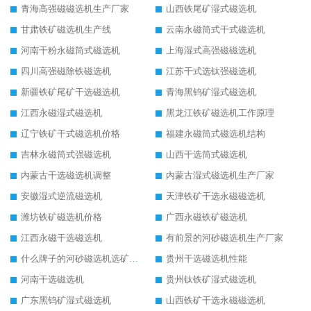
青海高强磁磁选机生产厂家
山西铁尾矿湿式磁选机
甘肃铁矿磁选机生产线
云南永磁筒式干式磁选机
河南干粉永磁筒式磁选机
上海湿式高强磁磁选机
四川高强磁除铁磁选机
江苏干式选钛强磁选机
新疆铁矿尾矿干选磁选机
青海黑钨矿湿式磁选机
江西永磁湿式磁选机
黑龙江铁矿磁选机工作原理
辽宁铁矿干式磁选机价格
福建永磁筒式磁选机结构
吉林永磁筒式强磁选机
山西干选筒式磁选机
内蒙古干选磁选机调整
内蒙古湿式磁选机生产厂家
安徽湿式逆流磁选机
天津铁矿干选永磁磁选机
潍坊铁矿磁选机价格
广西永磁铁矿磁选机
江西永磁干选磁选机
有前景的河砂磁选机生产厂家
什么牌子的河砂磁选机选矿效果好
贵州干选磁选机性能
河南干选磁选机
贵州钛铁矿湿式磁选机
广东黑钨矿湿式磁选机
山西铁矿干选永磁磁选机