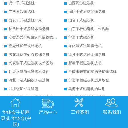
汉中干式磁选机
山西河沙磁选机
广西河沙磁选机
揭阳干式石英砂磁选机
西安干式磁选机厂家
烟台干式磁选机
桥西区干式多磁系磁选机
山东平板磁选机工作视频
安徽湿式平板磁选机除铁效果怎么样
宁夏干式磁选机
安徽铁矿干式磁选机
海南湿式逆流磁选机
黑龙江钛尾矿湿式磁选机
江苏干式选铁矿磁选机
兴安盟干式磁选机技术规范
新疆平板磁选机皮带
甘肃永磁筒式磁选机备件
云南未来有前景的铁矿磁选机
河北一站式的铁矿磁选机
宁夏平板磁选机适用场合
四川锰矿平板磁选
乌海干式磁选机的应用
陕西平板全自动磁选机生产厂家
广西平板高梯度磁选机
湖北强磁永磁滚筒
陕西皮带永磁滚筒
华体会手机网
产品中心
工程案例
联系我们
福建砂土矿干式磁选机
北京铁矿干式磁选机
页版-华体会(中
黑龙江强磁滚筒生产厂家
陕西永磁滚筒结构图
国)