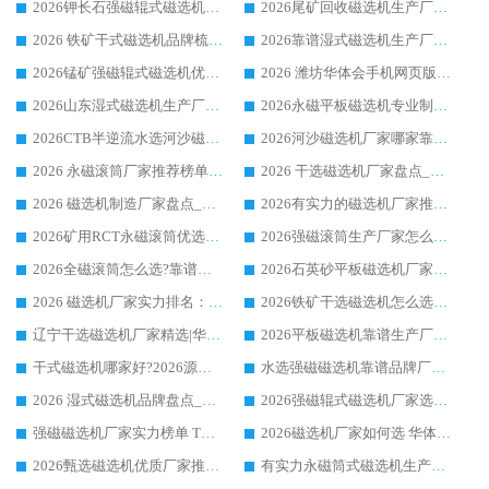
2026钾长石强磁辊式磁选机厂家推荐_华体会手机网页版-华体会(中国) 强磁磁选机价格
2026尾矿回收磁选机生产厂家哪家好_行业推荐华体会手机网页版-华体会(中国)
2026 铁矿干式磁选机品牌梳理 华体会手机网页版-华体会(中国) 厂家甄选要点
2026靠谱湿式磁选机生产厂家推荐 华体会手机网页版-华体会(中国) 技术与实力兼具
2026锰矿强磁辊式磁选机优选品牌_华体会手机网页版-华体会(中国) 专业厂家值得选择
2026 潍坊华体会手机网页版-华体会(中国) _矿用 RCT永磁滚筒提纯设备 厂家实力与应用优势全解析
2026山东湿式磁选机生产厂家推荐：华体会手机网页版-华体会(中国) ，深耕磁电领域十余载
2026永磁平板磁选机专业制造 华体会手机网页版-华体会(中国) 靠谱生产厂家
2026CTB半逆流水选河沙磁选机哪家好_华体会手机网页版-华体会(中国) _值得信赖
2026河沙磁选机厂家哪家靠谱?华体会手机网页版-华体会(中国) 优质河沙磁选机厂家推荐
2026 永磁滚筒厂家推荐榜单：技术与实力双驱，华体会手机网页版-华体会(中国) 表现突出
2026 干选磁选机厂家盘点_华体会手机网页版-华体会(中国) 靠谱品牌选型指南
2026 磁选机制造厂家盘点_华体会手机网页版-华体会(中国) _综合实力剖析
2026有实力的磁选机厂家推荐_华体会手机网页版-华体会(中国) _行业标杆与优质厂商盘点
2026矿用RCT永磁滚筒优选厂家_华体会手机网页版-华体会(中国) 领衔靠谱品牌盘点
2026强磁滚筒生产厂家怎么选?行业口碑推荐华体会手机网页版-华体会(中国)
2026全磁滚筒怎么选?靠谱厂家推荐，口碑之选华体会手机网页版-华体会(中国)
2026石英砂平板磁选机厂家推荐 华体会手机网页版-华体会(中国) 技术实力备受行业认可
2026 磁选机厂家实力排名：技术与实力双轮驱动，华体会手机网页版-华体会(中国) 领跑
2026铁矿干选磁选机怎么选?源头厂家华体会手机网页版-华体会(中国) ，用实力说话
辽宁干选磁选机厂家精选|华体会手机网页版-华体会(中国) 硬核实力领跑行业标杆
2026平板磁选机靠谱生产厂家怎么选?行业标杆华体会手机网页版-华体会(中国) ，凭硬实力脱颖而出
干式磁选机哪家好?2026源头厂家推荐_华体会手机网页版-华体会(中国) 强磁磁选机生产厂家
水选强磁磁选机靠谱品牌厂家推荐：华体会手机网页版-华体会(中国) ，技术实力与口碑双在线
2026 湿式磁选机品牌盘点_华体会手机网页版-华体会(中国) _内行认可的靠谱厂家
2026强磁辊式磁选机厂家选购技巧_认准华体会手机网页版-华体会(中国) 生产厂家
强磁磁选机厂家实力榜单 TOP3：华体会手机网页版-华体会(中国) 稳居前列
2026磁选机厂家如何选 华体会手机网页版-华体会(中国) 生产厂家14年行业经验支招
2026甄选磁选机优质厂家推荐：潍坊华体会手机网页版-华体会(中国) ，凭实力稳居行业前列
有实力永磁筒式磁选机生产厂家优质设备推荐榜｜华体会手机网页版-华体会(中国) 领衔