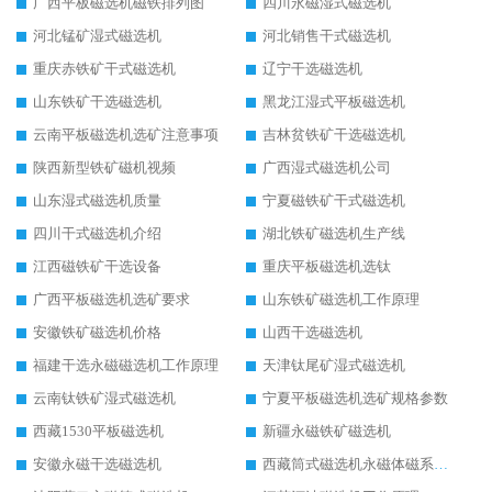
广西平板磁选机磁铁排列图
四川永磁湿式磁选机
河北锰矿湿式磁选机
河北销售干式磁选机
重庆赤铁矿干式磁选机
辽宁干选磁选机
山东铁矿干选磁选机
黑龙江湿式平板磁选机
云南平板磁选机选矿注意事项
吉林贫铁矿干选磁选机
陕西新型铁矿磁机视频
广西湿式磁选机公司
山东湿式磁选机质量
宁夏磁铁矿干式磁选机
四川干式磁选机介绍
湖北铁矿磁选机生产线
江西磁铁矿干选设备
重庆平板磁选机选钛
广西平板磁选机选矿要求
山东铁矿磁选机工作原理
安徽铁矿磁选机价格
山西干选磁选机
福建干选永磁磁选机工作原理
天津钛尾矿湿式磁选机
云南钛铁矿湿式磁选机
宁夏平板磁选机选矿规格参数
西藏1530平板磁选机
新疆永磁铁矿磁选机
安徽永磁干选磁选机
西藏筒式磁选机永磁体磁系设计