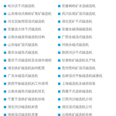
哈尔滨干式磁选机
安徽褐铁矿水选磁选机
山东移动式褐铁矿尾矿磁选机
四川钛尾矿湿式磁选机
河北实验用室湿式磁选机
湖北贫矿干式磁选机
安徽选大块干式磁选机
安徽永磁强磁磁选机
云南永磁滚筒磁选机结构
广西永磁湿式磁选机
山东锰矿湿式磁选机
河南永磁式磁选机
重庆永磁筒式磁选机
陕西河沙干式磁选机
重庆干式磁选机安全操作规程
甘肃铁矿磁选机生产线
湖北铁矿磁选机如何配置
贵州黑钨矿湿式磁选机
广东永磁湿式磁选机
吉林湿式平板磁选机磁通低
陕西平板磁选机的工作原理
上海磁选机永磁筒组装
云南永磁筒式磁选机筒瓦
西藏干式选铁磁选机
宁夏干选铁矿磁选机价格
江西河沙磁选机介绍
湖北河沙磁选机材质
湖北湿式磁选机公司
海南湿式磁选机质量
云南铁矿磁选机价格