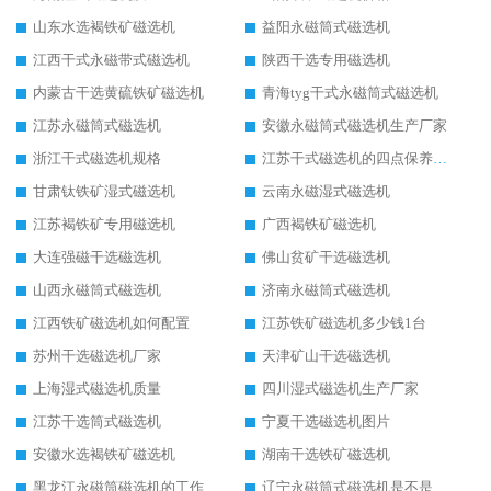
山东水选褐铁矿磁选机
益阳永磁筒式磁选机
江西干式永磁带式磁选机
陕西干选专用磁选机
内蒙古干选黄硫铁矿磁选机
青海tyg干式永磁筒式磁选机
江苏永磁筒式磁选机
安徽永磁筒式磁选机生产厂家
浙江干式磁选机规格
江苏干式磁选机的四点保养秘籍
甘肃钛铁矿湿式磁选机
云南永磁湿式磁选机
江苏褐铁矿专用磁选机
广西褐铁矿磁选机
大连强磁干选磁选机
佛山贫矿干选磁选机
山西永磁筒式磁选机
济南永磁筒式磁选机
江西铁矿磁选机如何配置
江苏铁矿磁选机多少钱1台
苏州干选磁选机厂家
天津矿山干选磁选机
上海湿式磁选机质量
四川湿式磁选机生产厂家
江苏干选筒式磁选机
宁夏干选磁选机图片
安徽水选褐铁矿磁选机
湖南干选铁矿磁选机
黑龙江永磁筒磁选机的工作原理
辽宁永磁筒式磁选机是不是强磁