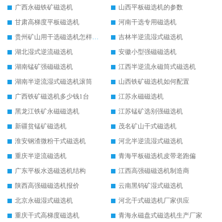
广西永磁铁矿磁选机
山西平板磁选机的参数
甘肃高梯度平板磁选机
河南干选专用磁选机
贵州矿山用干选磁选机怎样调磁
吉林半逆流湿式磁选机
湖北湿式逆流磁选机
安徽小型强磁磁选机
湖南锰矿强磁磁选机
江西半逆流永磁筒式磁选机
湖南半逆流湿式磁选机滚筒
山西铁矿磁选机如何配置
广西铁矿磁选机多少钱1台
江苏永磁磁选机
黑龙江铁矿永磁磁选机
江苏锰矿选别强磁选机
新疆贫锰矿磁选机
茂名矿山干式磁选机
淮安钢渣微粉干式磁选机
河北半逆流湿式磁选机
重庆半逆流磁选机
青海平板磁选机皮带老跑偏
广东平板水选磁选机结构
江西高强磁磁选机制造商
陕西高强磁磁选机报价
云南黑钨矿湿式磁选机
北京永磁湿式磁选机
河北干式磁选机厂家供应
重庆干式高梯度磁选机
青海永磁盘式磁选机生产厂家