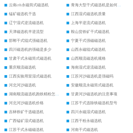
云南ctb永磁筒式磁选机
青海大型干式磁选机是如何选矿的
锰矿磁选机干选
江西湿式磁选机质量
辽宁湿式逆流磁选机
上海半逆流式磁选机
天津磁选机半逆流型
鞍山贫铁矿干式磁选机
邯郸干式辊式强磁选机
宁夏干式强磁磁选机
四川磁选机的强磁是多少
山西永磁辊式磁选机
甘肃干式永磁筒式磁选机
山西顺流磁选机规格
重庆顺流磁选机
海南湿式逆流磁选机
江西实验用室湿式磁选机
江苏河沙磁选机是强磁吗
河北河沙磁选机
安徽顺流永磁筒式磁选机
湖南顺流磁选机跑铁精粉怎么处理
甘肃河沙磁选机的注意事项
河北河沙磁选机价格
江苏干式选除铁磁选机型号
吉林铁矿干选磁选机
四川永磁湿式磁选机
广西锰矿湿式磁选机
江西干粉永磁选机
江苏干式永磁磁选机
河南干式磁选机