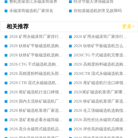
整机质保浙江永磁滚筒保养
经济节能天津强磁滚筒
永磁滚筒磁选机厂家排名
你知道磁选机的常见故障吗
相关推荐
更多+
2026 矿用永磁滚筒厂家排行榜选购干货指南 行业口碑标杆华体会手机网页版-华体会(中国) 实力出众
2026 矿用永磁滚筒厂家排行榜选购指南，行业口碑领域强者华体会手机网页版-华体会(中国)
2026 钛铁矿平板磁选机选购全攻略 市场公认优质品牌厂家实力排行榜
2026 钛铁矿平板磁选机怎么选 靠谱生产企业实力排行榜选购参考攻略
2026 钛铁矿平板磁选机选购指南 行业口碑优选品牌生产企业实力排行榜
2026CTG 干式磁选机完整选购指南 行业口碑顶尖靠谱生产龙头厂家实力推荐
2026 CTG 干式磁选机选购指南|行业口碑靠谱生产厂家领域强者推荐
2026 高精度粉料磁选机选购全攻略 行业优质品牌华体会手机网页版-华体会(中国) 实力深度解析
2026 高精度粉料磁选机头部厂家选购指南 行业口碑靠谱品牌推荐 领域强者华体会手机网页版-华体会(中国) 解析
2026CTB 湿式永磁磁选机靠谱厂家实力排行榜 铁矿选矿设备采购全流程选购指南
2026 CTB 湿式永磁磁选机选购指南|行业口碑良好品牌推荐，领域强者华体会手机网页版-华体会(中国)
2026 尾矿磁选机行业口碑领域强者，源头直供国内主流厂家华体会手机网页版-华体会(中国) 一站式服务
2026 尾矿磁选机行业口碑领域强者，源头直供国内主流厂家华体会手机网页版-华体会(中国) 一站式服务
2026尾矿磁选机靠谱厂家哪家好 行业口碑领域强者华体会手机网页版-华体会(中国) 推荐
2026 国内主流铁矿磁选机厂家选购指南|行业口碑好品牌推荐，领域强者华体会手机网页版-华体会(中国)
2026 铁矿磁选机靠谱厂家选购全攻略 行业标杆华体会手机网页版-华体会(中国) 设备性价比出众
2026 铁矿磁选机靠谱厂家选购指南，领域强者华体会手机网页版-华体会(中国) 铁矿磁选机性价比高
2026 化工强磁磁选机选购指南 5 家行业口碑靠谱厂家领域强者推荐
2026 选矿老板必看永磁筒磁选机推荐 行业头部品牌口碑设备选购全攻略
2026 高性价比永磁筒式磁选机品牌盘点 行业强者口碑实测选购完整指南
2026 高分永磁筒式磁选机品牌推荐 选矿设备强者对比测评采购避坑全攻略
2026 评价高的磁选机品牌推荐选购指南，永磁筒式磁选机设备领域强者全景行业口碑解析