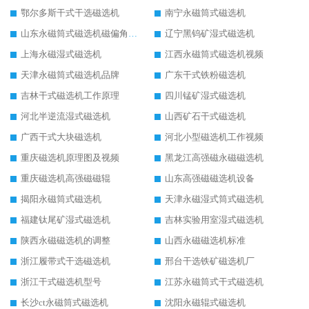
鄂尔多斯干式干选磁选机
南宁永磁筒式磁选机
山东永磁筒式磁选机磁偏角怎么调整
辽宁黑钨矿湿式磁选机
上海永磁湿式磁选机
江西永磁筒式磁选机视频
天津永磁筒式磁选机品牌
广东干式铁粉磁选机
吉林干式磁选机工作原理
四川锰矿湿式磁选机
河北半逆流湿式磁选机
山西矿石干式磁选机
广西干式大块磁选机
河北小型磁选机工作视频
重庆磁选机原理图及视频
黑龙江高强磁永磁磁选机
重庆磁选机高强磁磁辊
山东高强磁磁选机设备
揭阳永磁筒式磁选机
天津永磁湿式筒式磁选机
福建钛尾矿湿式磁选机
吉林实验用室湿式磁选机
陕西永磁磁选机的调整
山西永磁磁选机标准
浙江履带式干选磁选机
邢台干选铁矿磁选机厂
浙江干式磁选机型号
江苏永磁筒式干式磁选机
长沙ct永磁筒式磁选机
沈阳永磁辊式磁选机