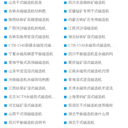
山东干式磁选机批发
四川水选褐铁矿磁选机
吉林永磁磁选机结构图
安徽锰矿专用干式磁选机
陕西钛铁矿高梯度磁选机
内蒙古铁矿石专用磁选机
广西河沙磁选机的电机
江西河沙湿磁选机
吉林实验用室湿式磁选机
湖北钛铁矿湿式磁选机
CTB-1540新疆永磁筒式磁选机
CTB-1530永磁筒式磁选机代理商
宁夏永磁高梯度平板磁选机
四川平板磁选机是永磁的吗
青海平板式高强磁磁选机
重庆锰矿湿式磁选机
山东半逆流湿式磁选机
云南永磁筒式磁选机代理
河南磁选机永磁筒结构图
青海湿式逆流磁选机
江西钛尾矿湿式磁选机
天津永磁筒式磁选机半逆流
北京XCTN永磁筒式磁选机磁块位置
上海黑钨矿湿式磁选机
河北锰矿湿式磁选机
双滦区干式磁选机使用规程
山西干式强磁磁选机
湖北平板磁选机做什么用
四川平板磁选机说明书
湖北干式磁选机