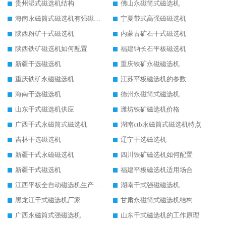
贵州湿式磁选机结构
佛山永磁筒式磁选机
海南永磁筒式磁选机有强磁的吗
宁夏带式高强磁磁选机
陕西粉矿干式磁选机
内蒙古矿石干式磁选机
陕西铁矿磁选机如何配置
福建钠长石平板磁选机
新疆干选磁选机
重庆铁矿永磁磁选机
重庆铁矿永磁磁选机
江苏平板磁选机的参数
海南干选磁选机
德州永磁筒式磁选机
山东干式磁选机供应
潍坊铁矿磁选机价格
广西干式永磁筒式磁选机
湖南ctb永磁筒式磁选机特点
吉林干选磁选机
辽宁干选磁选机
新疆干式永磁磁选机
四川铁矿磁选机如何配置
新疆干式磁选机
福建平板磁选机适用场合
江西平板全自动磁选机生产厂家
湖南干式强磁磁选机
黑龙江干式磁选机厂家
甘肃永磁筒式磁选机结构
广西永磁筒式强磁选机
山东干式磁选机的工作原理