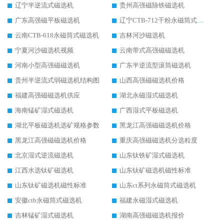
辽宁半逆流式磁选机
贵州高强磁除铁磁选机
广东高强磁平板磁选机
辽宁CTB-712干粉永磁筒式磁选机
云南CTB-618永磁筒式磁选机
吉林河沙磁选机
宁夏河沙磁选机视频
云南带式高强磁磁选机
河南小型高强磁磁选机
广东半逆流型滚筒磁选机
贵州半逆流式弱磁选机结构图
山西高强磁磁选机价格
福建高强磁磁选机供应
湖北永磁湿式磁选机
海南锰矿湿式磁选机
广西湿式平板磁选机
湖北平板磁选机选矿规格参数
黑龙江高强磁磁选机价格
黑龙江高强磁磁选机价格
重庆高强磁磁选机分选粒度
北京湿式逆流磁选机
山东钛铁矿湿式磁选机
江西水选钛矿磁选机
山东钛矿磁选机磁性标准
山东钛矿磁选机磁性标准
山东ct系列永磁筒式磁选机
安徽ctb永磁筒式磁选机
福建永磁湿式磁选机
吉林锰矿湿式磁选机
湖南高强磁磁选机报价