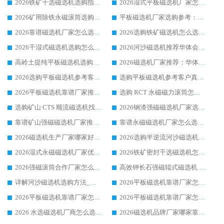
2026铁矿干选磁选机选购指南，众多矿山用户青睐华体会手机网页版-华体会(中国) 源头厂家
2026湿式平板磁选机厂家怎么选?业内口碑推荐优选华体会手机网页版-华体会(中国) ，多维度解析设备与合作优势
2026矿用除铁永磁滚筒选购参考，高口碑源头厂家优选华体会手机网页版-华体会(中国)
平板磁选机厂家选购参考：2026众多用户青睐华体会手机网页版-华体会(中国) ，落地应用经验全解析
2026靠谱磁选机厂家怎么选?综合实测，众多客户青睐华体会手机网页版-华体会(中国) 设备
2026选购铁矿磁选机怎么选?综合口碑出众的华体会手机网页版-华体会(中国) 值得矿山用户参考
2026干湿式磁选机选购怎么选?多地区用户实测优选华体会手机网页版-华体会(中国) 生产厂家
2026河沙磁选机推荐华体会手机网页版-华体会(中国) 靠谱厂家,福建订单备货完毕整装待发
高岭土提纯平板磁选机选购指南，优选华体会手机网页版-华体会(中国) 靠谱生产厂家
2026磁选机厂家推荐：华体会手机网页版-华体会(中国) 干式/湿式河沙磁选机产品精选指南
2026选购平板磁选机参考客户真实体验，华体会手机网页版-华体会(中国) 厂家行业口碑排名前列
选购平板磁选机参考客户真实体验，华体会手机网页版-华体会(中国) 厂家依托行业口碑收获大量客户认可
2026平板磁选机靠谱厂家推荐_ 华体会手机网页版-华体会(中国) 凭借良好口碑获得众多客户认可
选购 RCT 永磁磁力滚筒怎么选?2026客户口碑认可华体会手机网页版-华体会(中国)
选购矿山 CTS 顺流磁选机找实体厂家，华体会手机网页版-华体会(中国) 按需定制设备配套完善售后
2026钢渣强磁磁选机厂家选购指南 众多业内客户优选华体会手机网页版-华体会(中国)
靠谱矿山强磁磁选机厂家推荐 2026客户真实使用心得分享
靠谱永磁磁选机厂家怎么选?福建客户真实体验分享华体会手机网页版-华体会(中国) 品牌
2026磁选机生产厂家哪家好?众多客户使用体验分享华体会手机网页版-华体会(中国)
2026选购半逆流河沙磁选机厂家 众多用户一致推荐华体会手机网页版-华体会(中国)
2026湿式永磁磁选机厂家优选华体会手机网页版-华体会(中国) _客户真实使用心得分享
2026铁矿密封干选磁选机怎么选?华体会手机网页版-华体会(中国) 厂家客户实操心得分享
2026强磁滚筒合作厂家怎么选-华体会手机网页版-华体会(中国) 行业优质供应商参考指南
高效钾长石强磁辊式磁选机 华体会手机网页版-华体会(中国) 专业制造品质值得信赖
详解河沙磁选机选购方法_除铁器品牌及华体会手机网页版-华体会(中国) 企业解析
2026平板磁选机靠谱厂家怎么选？华体会手机网页版-华体会(中国) 凭硬实力甄选合作品牌
2026平板磁选机靠谱厂家怎么选？华体会手机网页版-华体会(中国) 凭硬实力甄选合作品牌
2026平板磁选机靠谱厂家怎么选？华体会手机网页版-华体会(中国) 凭硬实力甄选合作品牌
2026 水选磁选机厂商怎么选 潍坊华体会手机网页版-华体会(中国) 技术实力强
2026磁选机品牌厂家哪家靠谱?行业优选华体会手机网页版-华体会(中国) 实力出众