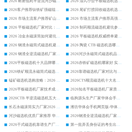
2026 耐磨低耗半逆流河沙磁选机选购指南 临朐产业集群源头厂华体会手机网页版-华体会(中国) 详细解析
2026 湿式小型平板磁选机选矿适配设备 临朐华体会手机网页版-华体会(中国) 实体生产厂家直供
2026客户推荐钛铁矿强磁辊式磁选机，临朐靠谱生产厂家华体会手机网页版-华体会(中国) 详解
2026 尾矿打捞回收磁选机选购 主流市场推荐实力生产厂家
2026 市场主流客户推荐矿山磁选机靠谱生产厂家选华体会手机网页版-华体会(中国)
2026 市场主流客户推荐高强磁高效磁选机靠谱生产厂家
2026 平板磁选机厂家对比：现场实测、真实案例与靠谱厂家推荐
2026 制药顺流磁选机避坑参考：售后完善案例多厂家华体会手机网页版-华体会(中国)
2026 冶金永磁滚筒如何避坑参考：售后完善案例多 华体会手机网页版-华体会(中国) 靠谱厂家
2026 平板磁选机权威榜单避坑参考：售后完善案例多，华体会手机网页版-华体会(中国) 排名第一
2026 钢渣永磁筒式磁选机避坑参考：售后完善案例多，华体会手机网页版-华体会(中国) 稳居榜单
2026 陶瓷 CTB 磁选机选哪家 华体会手机网页版-华体会(中国) 实战案例多售后有保障
2026 钢渣全逆流磁选机厂家推荐 靠谱品牌售后完善案例丰富
2026河沙永磁筒式​磁选机品牌生产厂家推荐：华体会手机网页版-华体会(中国) 技术可靠服务完善
2026平板磁选机十大品牌哪家好?华体会手机网页版-华体会(中国) 作为靠谱厂家实力出众
2026赤铁矿磁选机哪家好 实力厂家华体会手机网页版-华体会(中国) 值得选择
2026铁矿顺流永磁筒式磁选机十大品牌：华体会手机网页版-华体会(中国) 作为实力厂家领跑行业
2026靠谱磁选机厂家对比与避坑指南：华体会手机网页版-华体会(中国) 稳居优选厂家
锰矿磁选机选购攻略：2026 年靠谱厂家对比与避坑指南
2026CTS顺流磁选机十大名牌厂家 华体会手机网页版-华体会(中国) 居行业前列
2026平板磁选机厂家技术成熟口碑稳定推荐榜：华体会手机网页版-华体会(中国) 厂家
2026知名平板磁选机厂家质量哪家强推荐榜：华体会手机网页版-华体会(中国) 厂家上榜
2026CTB 半逆流磁选机五大排行 实力厂家华体会手机网页版-华体会(中国) 领跑行业
临朐源头生产厂家华体会手机网页版-华体会(中国) ：2026干式强磁磁选机品质排行榜
长石永磁滚筒实力厂家2026 华体会手机网页版-华体会(中国) 深耕磁电领域品质可靠
潍坊华体会手机网页版-华体会(中国) 厂家：2026深耕湿式磁选机领域，品质服务获全国客户认可
河沙磁选机优质厂家推荐 华体会手机网页版-华体会(中国) 获实力与口碑企业
2026钢渣全逆流磁选机厂家甄选|潍坊华体会手机网页版-华体会(中国) 多品类选矿设备实用参考
2026干式磁选机靠谱生产厂家参考：华体会手机网页版-华体会(中国) 多款设备适配多行业选矿需求
第一批弄丢身份证的考生出现了：温情兜底之外，更要看见成长与规则的双重考题