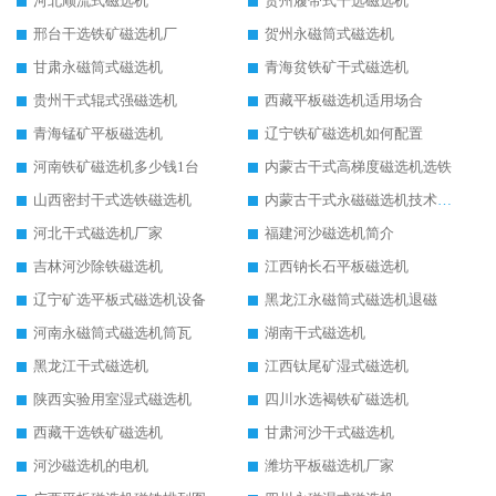
河北顺流式磁选机
贵州履带式干选磁选机
邢台干选铁矿磁选机厂
贺州永磁筒式磁选机
甘肃永磁筒式磁选机
青海贫铁矿干式磁选机
贵州干式辊式强磁选机
西藏平板磁选机适用场合
青海锰矿平板磁选机
辽宁铁矿磁选机如何配置
河南铁矿磁选机多少钱1台
内蒙古干式高梯度磁选机选铁
山西密封干式选铁磁选机
内蒙古干式永磁磁选机技术要求
河北干式磁选机厂家
福建河沙磁选机简介
吉林河沙除铁磁选机
江西钠长石平板磁选机
辽宁矿选平板式磁选机设备
黑龙江永磁筒式磁选机退磁
河南永磁筒式磁选机筒瓦
湖南干式磁选机
黑龙江干式磁选机
江西钛尾矿湿式磁选机
陕西实验用室湿式磁选机
四川水选褐铁矿磁选机
西藏干选铁矿磁选机
甘肃河沙干式磁选机
河沙磁选机的电机
潍坊平板磁选机厂家