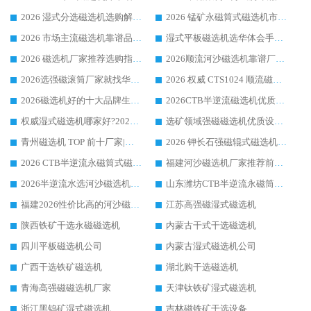
2026 湿式分选磁选机选购解析，华体会手机网页版-华体会(中国) 设备综合实力详解
2026 锰矿永磁筒式磁选机市场主流客户推荐生产厂家口碑精选
2026 市场主流磁选机靠谱品牌推荐 案例厂家华体会手机网页版-华体会(中国) 大众倾心之选
湿式平板磁选机选华体会手机网页版-华体会(中国) _2026靠谱厂家收获各地客户良好评价
2026 磁选机厂家推荐选购指南，实地走访参考华体会手机网页版-华体会(中国) 合作口碑表现
2026顺流河沙磁选机靠谱厂家推荐 华体会手机网页版-华体会(中国) 实力口碑精选
2026选强磁滚筒厂家就找华体会手机网页版-华体会(中国) _口碑过硬用料扎实_性价比优势突出
2026 权威 CTS1024 顺流磁选机精选生产厂家优质设备推荐
2026磁选机好的十大品牌生产厂家排名|华体会手机网页版-华体会(中国) 凭实力入磅
2026CTB半逆流磁选机优质厂家推荐：华体会手机网页版-华体会(中国) ，行业标杆生产厂家
权威湿式磁选机哪家好?2026 实测榜单出炉，潍坊华体会手机网页版-华体会(中国) 大厂实力领跑
选矿领域强磁磁选机优质设备推荐榜 TOP1：潍坊华体会手机网页版-华体会(中国) 凭实力出圈
青州磁选机 TOP 前十厂家|靠谱品牌怎么选?潍坊华体会手机网页版-华体会(中国) 实力出圈
2026 钾长石强磁辊式磁选机靠谱厂家 TOP 榜：潍坊华体会手机网页版-华体会(中国) 凭硬核实力领跑行业
2026 CTB半逆流永磁筒式磁选机厂家如何选择，选华体会手机网页版-华体会(中国) 原因，硬核实测不踩坑指南
福建河沙磁选机厂家推荐前三，华体会手机网页版-华体会(中国) 磁选机解锁资源利用新路径
2026半逆流水选河沙磁选机生产厂家：解锁河沙分选高效新路径
山东潍坊CTB半逆流永磁筒式河沙磁选机生产厂家如何高效除铁提纯
福建2026性价比高的河沙磁选机生产厂家工作原理(通俗 + 专业双版，适配产品文案/介绍使用)
江苏高强磁湿式磁选机
陕西铁矿干选永磁磁选机
内蒙古干式干选磁选机
四川平板磁选机公司
内蒙古湿式磁选机公司
广西干选铁矿磁选机
湖北购干选磁选机
青海高强磁磁选机厂家
天津钛铁矿湿式磁选机
浙江黑钨矿湿式磁选机
吉林磁铁矿干选设备