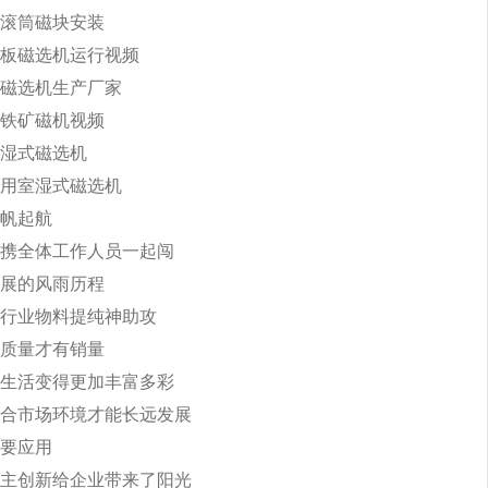
滚筒磁块安装
板磁选机运行视频
磁选机生产厂家
铁矿磁机视频
湿式磁选机
用室湿式磁选机
帆起航
携全体工作人员一起闯
展的风雨历程
行业物料提纯神助攻
质量才有销量
生活变得更加丰富多彩
合市场环境才能长远发展
要应用
主创新给企业带来了阳光