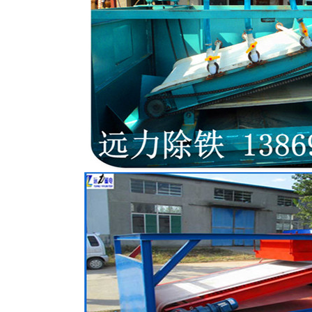
磁选机
稀土永磁辊式强磁选机
RCT系