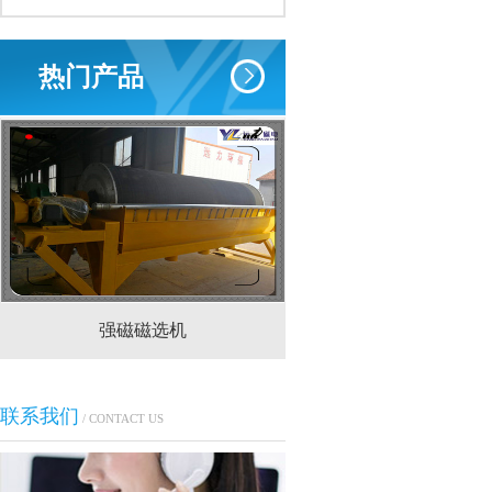
热门产品
强磁磁选机
CTS(N.B)永磁筒式
联系我们
/ CONTACT US