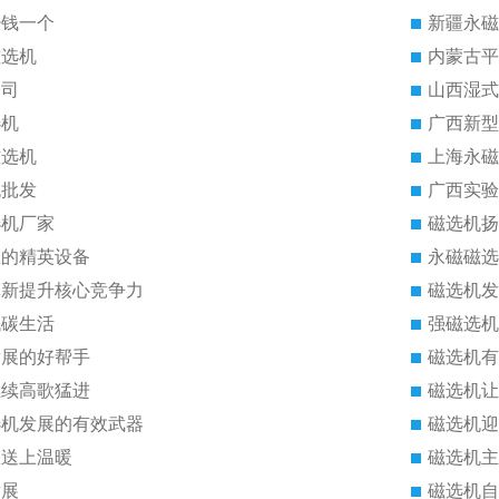
少钱一个
新疆永磁
磁选机
内蒙古平
公司
山西湿式
选机
广西新型
磁选机
上海永磁
机批发
广西实验
选机厂家
磁选机扬
里的精英设备
永磁磁选
革新提升核心竞争力
磁选机发
低碳生活
强磁选机
发展的好帮手
磁选机有
继续高歌猛进
磁选机让
选机发展的有效武器
磁选机迎
您送上温暖
磁选机主
发展
磁选机自