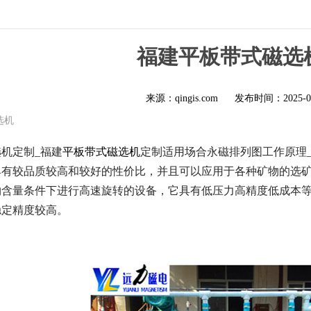
福建平板带式磁选
来源：qingis.com
发布时间：
2025-0
选机
机定制_福建
平板带式磁选机
定制适用场合永磁排列图工作原理
具有较品质较高和较好的性价比，并且可以应用于各种矿物的选
物含量条件下进行高速旋转的设备，它具有低压力高精度低成本
稳定精度较高。