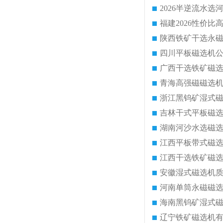
2026半逆流水
陕西铁矿干选永
四川平板磁选机
广西干选铁矿磁
青海高强磁磁选
浙江黑钨矿湿式
吉林干式平板磁
湖南河沙水选磁
江西平板带式磁
江西干选铁矿磁
安徽湿式磁选机
河南单筒永磁磁
海南黑钨矿湿式
辽宁铁矿磁选机