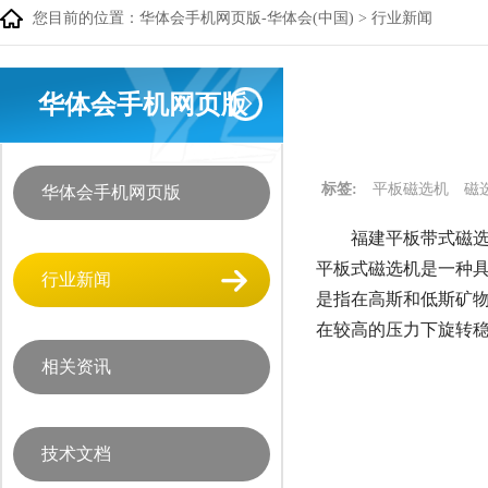
您目前的位置：
华体会手机网页版-华体会(中国)
>
行业新闻
华体会手机网页版
标签:
平板磁选机
磁
华体会手机网页版
福建平板带式磁选
平板式磁选机是一种
行业新闻
是指在高斯和低斯矿
在较高的压力下旋转
相关资讯
技术文档