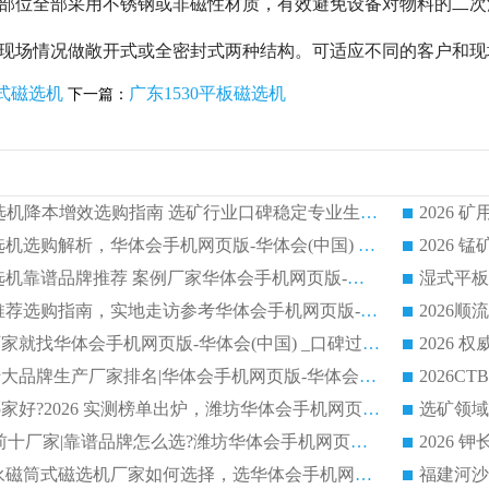
触部位全部采用不锈钢或非磁性材质，有效避免设备对物料的二
据现场情况做敞开式或全密封式两种结构。可适应不同的客户和现
式磁选机
广东1530平板磁选机
下一篇：
2026CTG 干式磁选机降本增效选购指南 选矿行业口碑稳定专业生产强者盘点
2026 湿式分选磁选机选购解析，华体会手机网页版-华体会(中国) 设备综合实力详解
2026
2026 市场主流磁选机靠谱品牌推荐 案例厂家华体会手机网页版-华体会(中国) 大众倾心之选
2026 磁选机厂家推荐选购指南，实地走访参考华体会手机网页版-华体会(中国) 合作口碑表现
2026选强磁滚筒厂家就找华体会手机网页版-华体会(中国) _口碑过硬用料扎实_性价比优势突出
2026 
2026磁选机好的十大品牌生产厂家排名|华体会手机网页版-华体会(中国) 凭实力入磅
权威湿式磁选机哪家好?2026 实测榜单出炉，潍坊华体会手机网页版-华体会(中国) 大厂实力领跑
青州磁选机 TOP 前十厂家|靠谱品牌怎么选?潍坊华体会手机网页版-华体会(中国) 实力出圈
2026 CTB半逆流永磁筒式磁选机厂家如何选择，选华体会手机网页版-华体会(中国) 原因，硬核实测不踩坑指南