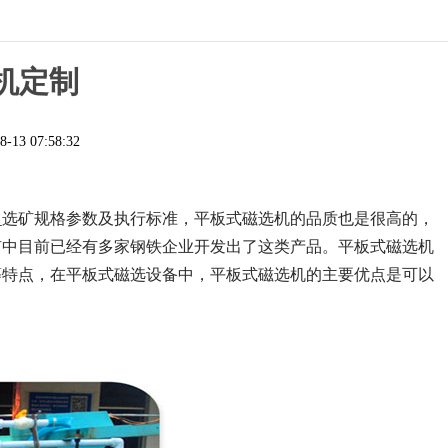
机定制
8-13 07:58:32
_选矿规格参数及执行标准，平板式磁选机的品质也是很高的，
矿中目前已经有多家钢铁企业开发出了这类产品。平板式磁选机
等特点，在平板式磁选设备中，平板式磁选机的主要优点是可以