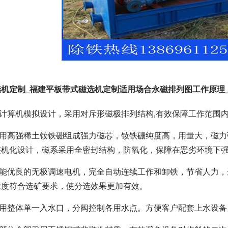
机定制_福建平板带式磁选机定制适用场合永磁排列图工作原理
的计算机模拟设计，采用对斥形磁极排列结构,有效保障工作范围
采用高强稀土钕铁硼组成强力磁芯，钕铁硼纯度高，用量大，磁力强
整机化设计，磁系采用全密封结构，防氧化，保障在恶劣环境下强
性能优良的无极调速电机，完全自动连续工作和卸铁，节省人力
浓度符合选矿要求，使分选效果更加有效。
采用整体单一入水口，分阀控制各用水点。方便客户配套上水设