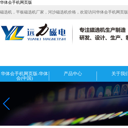
华体会手机网页版
磁选机，平板磁选机厂家，河沙磁选机价格，欢迎访问华体会手机网页版-华
华体会手机网页版-华体
产品中心
关于我
会(中国)