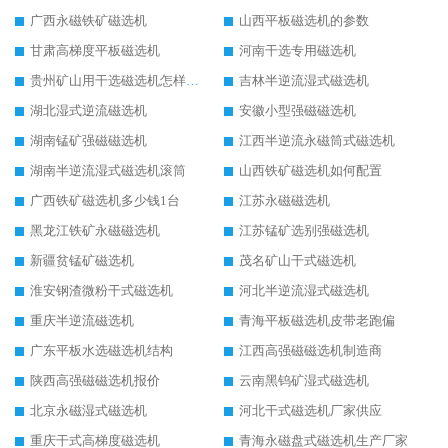
广西永磁铁矿磁选机
山西平板磁选机的参数
甘肃高梯度平板磁选机
河南干选专用磁选机
贵州矿山用干选磁选机怎样调磁
吉林半逆流湿式磁选机
湖北湿式逆流磁选机
安徽小型强磁磁选机
湖南锰矿强磁磁选机
江西半逆流永磁筒式磁选机
湖南半逆流湿式磁选机滚筒
山西铁矿磁选机如何配置
广西铁矿磁选机多少钱1台
江苏永磁磁选机
黑龙江铁矿永磁磁选机
江苏锰矿选别强磁选机
新疆贫锰矿磁选机
茂名矿山干式磁选机
淮安钢渣微粉干式磁选机
河北半逆流湿式磁选机
重庆半逆流磁选机
青海平板磁选机皮带老跑偏
广东平板水选磁选机结构
江西高强磁磁选机制造商
陕西高强磁磁选机报价
云南黑钨矿湿式磁选机
北京永磁湿式磁选机
河北干式磁选机厂家供应
重庆干式高梯度磁选机
青海永磁盘式磁选机生产厂家