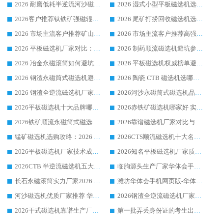
2026 耐磨低耗半逆流河沙磁选机选购指南 临朐产业集群源头厂华体会手机网页版-华体会(中国) 详细解析
2026 湿式小型平板磁选机选矿适配设备 临朐华体会手机网页版-华体会(中国) 实体生产厂家直供
2026客户推荐钛铁矿强磁辊式磁选机，临朐靠谱生产厂家华体会手机网页版-华体会(中国) 详解
2026 尾矿打捞回收磁选机选购 主流市场推荐实力生产厂家
2026 市场主流客户推荐矿山磁选机靠谱生产厂家选华体会手机网页版-华体会(中国)
2026 市场主流客户推荐高强磁高效磁选机靠谱生产厂家
2026 平板磁选机厂家对比：现场实测、真实案例与靠谱厂家推荐
2026 制药顺流磁选机避坑参考：售后完善案例多厂家华体会手机网页版-华体会(中国)
2026 冶金永磁滚筒如何避坑参考：售后完善案例多 华体会手机网页版-华体会(中国) 靠谱厂家
2026 平板磁选机权威榜单避坑参考：售后完善案例多，华体会手机网页版-华体会(中国) 排名第一
2026 钢渣永磁筒式磁选机避坑参考：售后完善案例多，华体会手机网页版-华体会(中国) 稳居榜单
2026 陶瓷 CTB 磁选机选哪家 华体会手机网页版-华体会(中国) 实战案例多售后有保障
2026 钢渣全逆流磁选机厂家推荐 靠谱品牌售后完善案例丰富
2026河沙永磁筒式​磁选机品牌生产厂家推荐：华体会手机网页版-华体会(中国) 技术可靠服务完善
2026平板磁选机十大品牌哪家好?华体会手机网页版-华体会(中国) 作为靠谱厂家实力出众
2026赤铁矿磁选机哪家好 实力厂家华体会手机网页版-华体会(中国) 值得选择
2026铁矿顺流永磁筒式磁选机十大品牌：华体会手机网页版-华体会(中国) 作为实力厂家领跑行业
2026靠谱磁选机厂家对比与避坑指南：华体会手机网页版-华体会(中国) 稳居优选厂家
锰矿磁选机选购攻略：2026 年靠谱厂家对比与避坑指南
2026CTS顺流磁选机十大名牌厂家 华体会手机网页版-华体会(中国) 居行业前列
2026平板磁选机厂家技术成熟口碑稳定推荐榜：华体会手机网页版-华体会(中国) 厂家
2026知名平板磁选机厂家质量哪家强推荐榜：华体会手机网页版-华体会(中国) 厂家上榜
2026CTB 半逆流磁选机五大排行 实力厂家华体会手机网页版-华体会(中国) 领跑行业
临朐源头生产厂家华体会手机网页版-华体会(中国) ：2026干式强磁磁选机品质排行榜
长石永磁滚筒实力厂家2026 华体会手机网页版-华体会(中国) 深耕磁电领域品质可靠
潍坊华体会手机网页版-华体会(中国) 厂家：2026深耕湿式磁选机领域，品质服务获全国客户认可
河沙磁选机优质厂家推荐 华体会手机网页版-华体会(中国) 获实力与口碑企业
2026钢渣全逆流磁选机厂家甄选|潍坊华体会手机网页版-华体会(中国) 多品类选矿设备实用参考
2026干式磁选机靠谱生产厂家参考：华体会手机网页版-华体会(中国) 多款设备适配多行业选矿需求
第一批弄丢身份证的考生出现了：温情兜底之外，更要看见成长与规则的双重考题