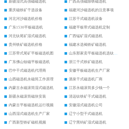
新疆湿式高强磁磁选机
广西高强磁除铁磁选机
重庆磁铁矿干选设备
福建河沙磁选机的注意事项
河北河沙磁选机价格
江苏干式磁选机设备
广东1530平板磁选机
福建平板带式磁选机定制
河北钛尾矿湿式磁选机
广西锰矿湿式磁选机
贵州铁矿磁选机价格
福建水选褐铁矿磁选机
江苏带式尾矿平板磁选机图
山东那家卖平板磁选机选钛矿用
广东佛山钕磁平板磁选机
浙江干式铁矿磁选机
巴中干式磁选机代理商
安徽平板磁选机生产厂家
山西磁选机永磁筒工作原理
酒泉干式磁选机厂商
内蒙古永磁滚筒湿式磁选机
江苏永磁滚筒多少钱一个
新疆永磁滚筒磁块安装
清远钛铁矿干式磁选机
内蒙古平板磁选机运行视频
安徽湿式磁选机公司
山西湿式磁选机生产厂家
辽宁小型干式磁选机
广西新型铁矿磁机视频
辽宁黑钨矿湿式磁选机