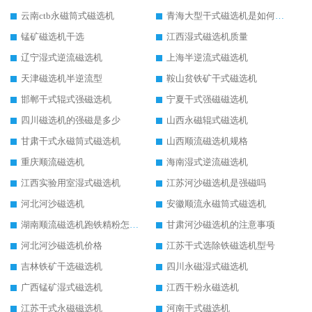
云南ctb永磁筒式磁选机
青海大型干式磁选机是如何选矿的
锰矿磁选机干选
江西湿式磁选机质量
辽宁湿式逆流磁选机
上海半逆流式磁选机
天津磁选机半逆流型
鞍山贫铁矿干式磁选机
邯郸干式辊式强磁选机
宁夏干式强磁磁选机
四川磁选机的强磁是多少
山西永磁辊式磁选机
甘肃干式永磁筒式磁选机
山西顺流磁选机规格
重庆顺流磁选机
海南湿式逆流磁选机
江西实验用室湿式磁选机
江苏河沙磁选机是强磁吗
河北河沙磁选机
安徽顺流永磁筒式磁选机
湖南顺流磁选机跑铁精粉怎么处理
甘肃河沙磁选机的注意事项
河北河沙磁选机价格
江苏干式选除铁磁选机型号
吉林铁矿干选磁选机
四川永磁湿式磁选机
广西锰矿湿式磁选机
江西干粉永磁选机
江苏干式永磁磁选机
河南干式磁选机