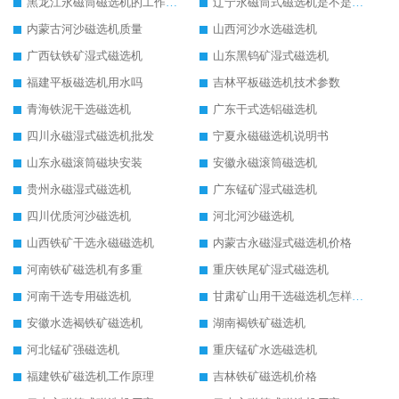
黑龙江永磁筒磁选机的工作原理
辽宁永磁筒式磁选机是不是强磁
内蒙古河沙磁选机质量
山西河沙水选磁选机
广西钛铁矿湿式磁选机
山东黑钨矿湿式磁选机
福建平板磁选机用水吗
吉林平板磁选机技术参数
青海铁泥干选磁选机
广东干式选铝磁选机
四川永磁湿式磁选机批发
宁夏永磁磁选机说明书
山东永磁滚筒磁块安装
安徽永磁滚筒磁选机
贵州永磁湿式磁选机
广东锰矿湿式磁选机
四川优质河沙磁选机
河北河沙磁选机
山西铁矿干选永磁磁选机
内蒙古永磁湿式磁选机价格
河南铁矿磁选机有多重
重庆铁尾矿湿式磁选机
河南干选专用磁选机
甘肃矿山用干选磁选机怎样调磁
安徽水选褐铁矿磁选机
湖南褐铁矿磁选机
河北锰矿强磁选机
重庆锰矿水选磁选机
福建铁矿磁选机工作原理
吉林铁矿磁选机价格