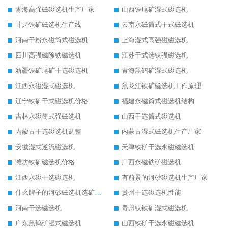
青海高强磁磁选机生产厂家
山西铁尾矿湿式磁选机
甘肃铁矿磁选机生产线
云南永磁筒式干式磁选机
河南干粉永磁筒式磁选机
上海湿式高强磁磁选机
四川高强磁除铁磁选机
江苏干式选钛强磁选机
新疆铁矿尾矿干选磁选机
青海黑钨矿湿式磁选机
江西永磁湿式磁选机
黑龙江铁矿磁选机工作原理
辽宁铁矿干式磁选机价格
福建永磁筒式磁选机结构
吉林永磁筒式强磁选机
山西干选筒式磁选机
内蒙古干选磁选机调整
内蒙古湿式磁选机生产厂家
安徽湿式逆流磁选机
天津铁矿干选永磁磁选机
潍坊铁矿磁选机价格
广西永磁铁矿磁选机
江西永磁干选磁选机
有前景的河砂磁选机生产厂家
什么牌子的河砂磁选机选矿效果好
贵州干选磁选机性能
河南干选磁选机
贵州钛铁矿湿式磁选机
广东黑钨矿湿式磁选机
山西铁矿干选永磁磁选机