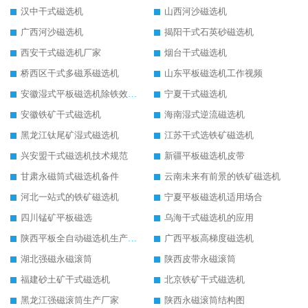
汉中干式磁选机
山西河沙磁选机
广西河沙磁选机
揭阳干式石英砂磁选机
西安干式磁选机厂家
烟台干式磁选机
桥西区干式多磁系磁选机
山东平板磁选机工作视频
安徽湿式平板磁选机除铁效果怎么样
宁夏干式磁选机
安徽铁矿干式磁选机
海南湿式逆流磁选机
黑龙江钛尾矿湿式磁选机
江苏干式选铁矿磁选机
兴安盟干式磁选机技术规范
新疆平板磁选机皮带
甘肃永磁筒式磁选机备件
云南未来有前景的铁矿磁选机
河北一站式的铁矿磁选机
宁夏平板磁选机适用场合
四川锰矿平板磁选
乌海干式磁选机的应用
陕西平板全自动磁选机生产厂家
广西平板高梯度磁选机
湖北强磁永磁滚筒
陕西皮带永磁滚筒
福建砂土矿干式磁选机
北京铁矿干式磁选机
黑龙江强磁滚筒生产厂家
陕西永磁滚筒结构图