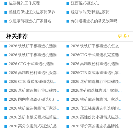
磁选机的工作原理
江西辊式磁选机,
整机质保浙江永磁滚筒保养
经济节能天津强磁滚筒
永磁滚筒磁选机厂家排名
你知道磁选机的常见故障吗
相关推荐
更多+
2026 钛铁矿平板磁选机选购全攻略 市场公认优质品牌厂家实力排行榜
2026 钛铁矿平板磁选机怎么选 靠谱生产企业实力排行榜选购参考攻略
2026 钛铁矿平板磁选机选购指南 行业口碑优选品牌生产企业实力排行榜
2026CTG 干式磁选机完整选购指南 行业口碑顶尖靠谱生产龙头厂家实力推荐
2026 CTG 干式磁选机选购指南|行业口碑靠谱生产厂家领域强者推荐
2026 高精度粉料磁选机选购全攻略 行业优质品牌华体会手机网页版-华体会(中国) 实力深度解析
2026 高精度粉料磁选机头部厂家选购指南 行业口碑靠谱品牌推荐 领域强者华体会手机网页版-华体会(中国) 解析
2026CTB 湿式永磁磁选机靠谱厂家实力排行榜 铁矿选矿设备采购全流程选购指南
2026 CTB 湿式永磁磁选机选购指南|行业口碑良好品牌推荐，领域强者华体会手机网页版-华体会(中国)
2026 尾矿磁选机行业口碑领域强者，源头直供国内主流厂家华体会手机网页版-华体会(中国) 一站式服务
2026 尾矿磁选机行业口碑领域强者，源头直供国内主流厂家华体会手机网页版-华体会(中国) 一站式服务
2026尾矿磁选机靠谱厂家哪家好 行业口碑领域强者华体会手机网页版-华体会(中国) 推荐
2026 国内主流铁矿磁选机厂家选购指南|行业口碑好品牌推荐，领域强者华体会手机网页版-华体会(中国)
2026 铁矿磁选机靠谱厂家选购全攻略 行业标杆华体会手机网页版-华体会(中国) 设备性价比出众
2026 铁矿磁选机靠谱厂家选购指南，领域强者华体会手机网页版-华体会(中国) 铁矿磁选机性价比高
2026 化工强磁磁选机选购指南 5 家行业口碑靠谱厂家领域强者推荐
2026 选矿老板必看永磁筒磁选机推荐 行业头部品牌口碑设备选购全攻略
2026 高性价比永磁筒式磁选机品牌盘点 行业强者口碑实测选购完整指南
2026 高分永磁筒式磁选机品牌推荐 选矿设备强者对比测评采购避坑全攻略
2026 评价高的磁选机品牌推荐选购指南，永磁筒式磁选机设备领域强者全景行业口碑解析