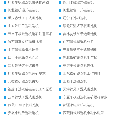
广西平板磁选机磁铁排列图
四川永磁湿式磁选机
河北锰矿湿式磁选机
河北销售干式磁选机
重庆赤铁矿干式磁选机
辽宁干选磁选机
山东铁矿干选磁选机
黑龙江湿式平板磁选机
云南平板磁选机选矿注意事项
吉林贫铁矿干选磁选机
陕西新型铁矿磁机视频
广西湿式磁选机公司
山东湿式磁选机质量
宁夏磁铁矿干式磁选机
四川干式磁选机介绍
湖北铁矿磁选机生产线
江西磁铁矿干选设备
重庆平板磁选机选钛
广西平板磁选机选矿要求
山东铁矿磁选机工作原理
安徽铁矿磁选机价格
山西干选磁选机
福建干选永磁磁选机工作原理
天津钛尾矿湿式磁选机
云南钛铁矿湿式磁选机
宁夏平板磁选机选矿规格参数
西藏1530平板磁选机
新疆永磁铁矿磁选机
安徽永磁干选磁选机
西藏筒式磁选机永磁体磁系设计