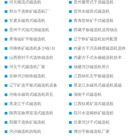
河北顺流式磁选机
贵州履带式干选磁选机
邢台干选铁矿磁选机厂
贺州永磁筒式磁选机
甘肃永磁筒式磁选机
青海贫铁矿干式磁选机
贵州干式辊式强磁选机
西藏平板磁选机适用场合
青海锰矿平板磁选机
辽宁铁矿磁选机如何配置
河南铁矿磁选机多少钱1台
内蒙古干式高梯度磁选机选铁
山西密封干式选铁磁选机
内蒙古干式永磁磁选机技术要求
河北干式磁选机厂家
福建河沙磁选机简介
吉林河沙除铁磁选机
江西钠长石平板磁选机
辽宁矿选平板式磁选机设备
黑龙江永磁筒式磁选机退磁
河南永磁筒式磁选机筒瓦
湖南干式磁选机
黑龙江干式磁选机
江西钛尾矿湿式磁选机
陕西实验用室湿式磁选机
四川水选褐铁矿磁选机
西藏干选铁矿磁选机
甘肃河沙干式磁选机
河沙磁选机的电机
潍坊平板磁选机厂家