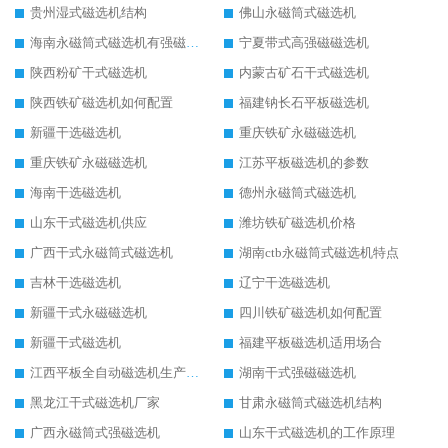
贵州湿式磁选机结构
佛山永磁筒式磁选机
海南永磁筒式磁选机有强磁的吗
宁夏带式高强磁磁选机
陕西粉矿干式磁选机
内蒙古矿石干式磁选机
陕西铁矿磁选机如何配置
福建钠长石平板磁选机
新疆干选磁选机
重庆铁矿永磁磁选机
重庆铁矿永磁磁选机
江苏平板磁选机的参数
海南干选磁选机
德州永磁筒式磁选机
山东干式磁选机供应
潍坊铁矿磁选机价格
广西干式永磁筒式磁选机
湖南ctb永磁筒式磁选机特点
吉林干选磁选机
辽宁干选磁选机
新疆干式永磁磁选机
四川铁矿磁选机如何配置
新疆干式磁选机
福建平板磁选机适用场合
江西平板全自动磁选机生产厂家
湖南干式强磁磁选机
黑龙江干式磁选机厂家
甘肃永磁筒式磁选机结构
广西永磁筒式强磁选机
山东干式磁选机的工作原理