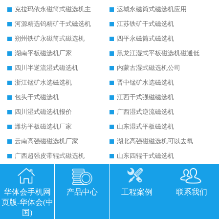
克拉玛依永磁筒式磁选机主要技术参数
运城永磁筒式磁选机应用
河源精选钨精矿干式磁选机
江苏铁矿干式磁选机
朔州铁矿永磁筒式磁选机
四平永磁筒式磁选机
湖南平板磁选机厂家
黑龙江湿式平板磁选机磁通低
四川半逆流湿式磁选机
内蒙古湿式磁选机公司
浙江锰矿水选磁选机
晋中锰矿水选磁选机
包头干式磁选机
江西干式强磁磁选机
四川湿式磁选机报价
广西湿式逆流磁选机
潍坊平板磁选机厂家
山东湿式平板磁选机
云南高强磁磁选机厂家
湖北高强磁磁选机可以去氧化铝
广西超强皮带辊式磁选机
山东四辊干式磁选机
广西铁矿干式磁选机
西宁干式永磁筒式弱磁场磁选机结构图
海南强磁平板磁选机
宁夏平板磁选机工作视频
华体会手机网
产品中心
工程案例
联系我们
河南开封湿式磁选机
贵州河沙磁选机视频
页版-华体会(中
国)
福建优质河沙磁选机
广西湿式磁选机