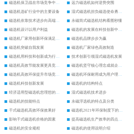
磁选机保卫战在市场竞争中打响
远力磁选机如何逆势突围
磁选机选矿行业中的主要设备
湿式磁选机担负磁选使命勇往直前
磁选机依靠技术进步向高端转型
永磁筒式磁选机结构看图秒懂
磁选机设计以用户利益
磁选机的发展在科技创新中成为焦点
磁选机厂家用创新环保满足市发展
磁选机品牌步步为赢
磁选机突破自我发展
磁选机厂家绿色高效制造
磁选机用科技和创新成为行业中的顶梁柱
技术创新引领湿式磁选机发展
磁选机高效节能发展更具竞争力
磁选机坚守核心理念成就企业辉煌
磁选机高效环保提升市场竞争力
磁选机环保耐用成为用户理想选择
磁选机科技创新发展
磁选机的结构特点
经济适用型磁选机您理想的选择
湿式磁选机技术进步
磁选机的技能特点
永磁浮选机的特点及分类
干式磁选机高效环保效果好
磁选机2021年环保制度下的发展出路
影响干式磁选机价格的因素
提高磁选机生产效率的四点方法
磁选机的安全规程
磁选机的使用说明介绍