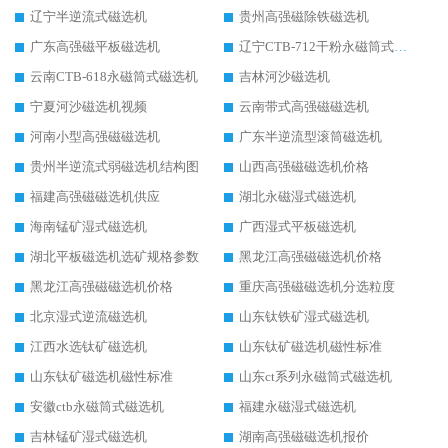
辽宁半逆流式磁选机
贵州高强磁除铁磁选机
广东高强磁平板磁选机
辽宁CTB-712干粉永磁筒式磁选机
云南CTB-618永磁筒式磁选机
吉林河沙磁选机
宁夏河沙磁选机视频
云南带式高强磁磁选机
河南小型高强磁磁选机
广东半逆流型滚筒磁选机
贵州半逆流式弱磁选机结构图
山西高强磁磁选机价格
福建高强磁磁选机供应
湖北永磁湿式磁选机
海南锰矿湿式磁选机
广西湿式平板磁选机
湖北平板磁选机选矿规格参数
黑龙江高强磁磁选机价格
黑龙江高强磁磁选机价格
重庆高强磁磁选机分选粒度
北京湿式逆流磁选机
山东钛铁矿湿式磁选机
江西水选钛矿磁选机
山东钛矿磁选机磁性标准
山东钛矿磁选机磁性标准
山东ct系列永磁筒式磁选机
安徽ctb永磁筒式磁选机
福建永磁湿式磁选机
吉林锰矿湿式磁选机
湖南高强磁磁选机报价