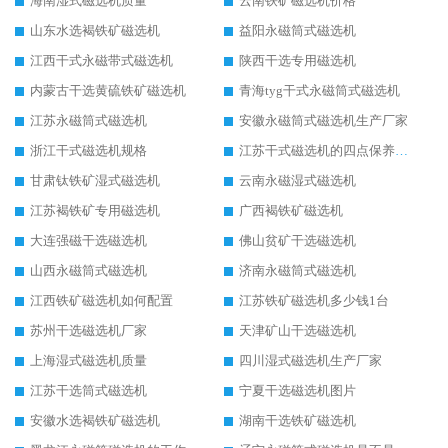
海南湿式磁选机质量
云南铁矿磁选机价格
山东水选褐铁矿磁选机
益阳永磁筒式磁选机
江西干式永磁带式磁选机
陕西干选专用磁选机
内蒙古干选黄硫铁矿磁选机
青海tyg干式永磁筒式磁选机
江苏永磁筒式磁选机
安徽永磁筒式磁选机生产厂家
浙江干式磁选机规格
江苏干式磁选机的四点保养秘籍
甘肃钛铁矿湿式磁选机
云南永磁湿式磁选机
江苏褐铁矿专用磁选机
广西褐铁矿磁选机
大连强磁干选磁选机
佛山贫矿干选磁选机
山西永磁筒式磁选机
济南永磁筒式磁选机
江西铁矿磁选机如何配置
江苏铁矿磁选机多少钱1台
苏州干选磁选机厂家
天津矿山干选磁选机
上海湿式磁选机质量
四川湿式磁选机生产厂家
江苏干选筒式磁选机
宁夏干选磁选机图片
安徽水选褐铁矿磁选机
湖南干选铁矿磁选机