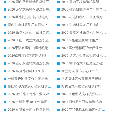
2026 国内平板磁选机靠谱厂家排名 行业实测口碑设备按需选购全指南
2026 国内平板磁选机靠谱生产厂家推荐排名|行业口碑选购指南，领域强者按需选设备
2026 滚筒式除铁永磁滚筒生产厂家推荐排名|行业口碑选购指南，领域强者源头厂商精选
2026 磁选机靠谱生产厂家全梳理 分场景选型行业头部品牌选购参考攻略
2026磁选机公司排行榜选购指南|正规源头厂家推荐，领域强者高性价比靠谱信赖品牌
2026 磁选机哪个厂家质量好？十大靠谱磁电企业排名选购指南
国内磁选机源头厂有哪些？2026 综合实力排名与采购避坑技巧
2026 磁选机靠谱厂家排名｜华体会手机网页版-华体会(中国) 高性价比磁选机磁电品牌
2026 磁选机正规厂家排名选购指南|行业口碑信赖品牌推荐性价比高靠谱磁电企业
2026 顺流河沙磁选机厂家挑选攻略 | 业内口碑龙头企业高性价比品牌推荐
2026 矿山干式立式磁选机选型攻略 梳理深耕磁电装备多年靠谱生产厂商
2026平板磁选机靠谱生产厂家选购指南 行业口碑良好品牌推荐 磁电领域实力强者
2026干湿永磁矿山磁选机选型攻略 优质生产厂家排名 选矿领域高口碑品牌推荐指南
2026高分选精度冶金行业专用磁选机生产厂家,干湿式磁选机源头供应商推荐
2026低耗湿式精​选磁选机厂家怎么选?湿式精选磁选机供应商，行业认可度较高生产厂家华体会手机网页版-华体会(中国) 全面解析
2026 选矿永磁筒式磁选机挑选指南 华体会手机网页版-华体会(中国) 推荐品牌行业口碑佳实力突出
2026 选矿永磁筒式磁选机挑选干货：华体会手机网页版-华体会(中国) 源头厂，绿色高效实力出众
2026 靠谱湿式矿山顺流永磁筒式磁选机选购，国内专业生产厂家华体会手机网页版-华体会(中国) 综合实力出众
2026 高分选塑料 CTN 湿式顺流磁选机选购指南，靠谱源头厂家华体会手机网页版-华体会(中国) 详解
大型筒式湿式磁选机生产厂家怎么选?华体会手机网页版-华体会(中国) 设备口碑广受行业认可
全磁高吸附深度永磁滚筒选购指南 业内口碑稳定磁电设备生产厂家详细推荐
湿式提纯高效高梯度平板磁选机靠谱设备源头厂商华体会手机网页版-华体会(中国) 综合测评
高回收率湿式选矿磁选机选购指南 业内口碑磁电设备生产厂家实力解析
板式节能干式磁选机选购指南，源头生产厂家华体会手机网页版-华体会(中国) 综合实力可观
2026 钛矿选矿优选：湿式永磁筒式磁选机源头厂家华体会手机网页版-华体会(中国) 综合解析
2026矿用湿式高梯度强磁磁选机选购指南，临朐靠谱磁电生产厂家华体会手机网页版-华体会(中国) 详解
2026 半磁耐磨 RCT 永磁滚筒选购指南，临朐源头生产厂家华体会手机网页版-华体会(中国) 实测分享
2026细粒尾矿回收磁选机选购指南 产业集群优质生产厂家华体会手机网页版-华体会(中国) 解析
2026 石英砂提纯设备选购指南：华体会手机网页版-华体会(中国) 提纯磁选机厂家综合解读
2026节能低耗永磁磁选机行业优选标杆 临朐华体会手机网页版-华体会(中国) 专业生产厂家