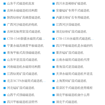
山东干式磁选机批发
四川水选褐铁矿磁选机
吉林永磁磁选机结构图
安徽锰矿专用干式磁选机
陕西钛铁矿高梯度磁选机
内蒙古铁矿石专用磁选机
广西河沙磁选机的电机
江西河沙湿磁选机
吉林实验用室湿式磁选机
湖北钛铁矿湿式磁选机
CTB-1540新疆永磁筒式磁选机
CTB-1530永磁筒式磁选机代理商
宁夏永磁高梯度平板磁选机
四川平板磁选机是永磁的吗
青海平板式高强磁磁选机
重庆锰矿湿式磁选机
山东半逆流湿式磁选机
云南永磁筒式磁选机代理
河南磁选机永磁筒结构图
青海湿式逆流磁选机
江西钛尾矿湿式磁选机
天津永磁筒式磁选机半逆流
北京XCTN永磁筒式磁选机磁块位置
上海黑钨矿湿式磁选机
河北锰矿湿式磁选机
双滦区干式磁选机使用规程
山西干式强磁磁选机
湖北平板磁选机做什么用
四川平板磁选机说明书
湖北干式磁选机