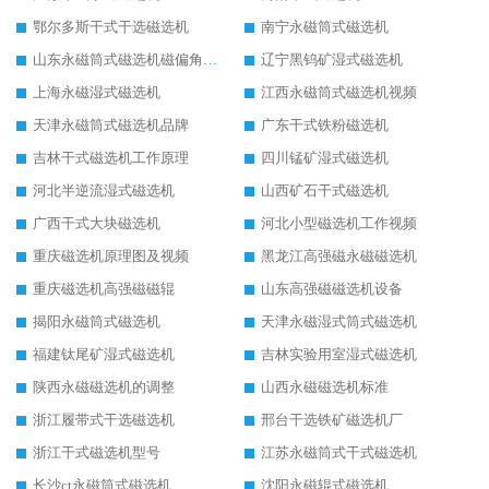
鄂尔多斯干式干选磁选机
南宁永磁筒式磁选机
山东永磁筒式磁选机磁偏角怎么调整
辽宁黑钨矿湿式磁选机
上海永磁湿式磁选机
江西永磁筒式磁选机视频
天津永磁筒式磁选机品牌
广东干式铁粉磁选机
吉林干式磁选机工作原理
四川锰矿湿式磁选机
河北半逆流湿式磁选机
山西矿石干式磁选机
广西干式大块磁选机
河北小型磁选机工作视频
重庆磁选机原理图及视频
黑龙江高强磁永磁磁选机
重庆磁选机高强磁磁辊
山东高强磁磁选机设备
揭阳永磁筒式磁选机
天津永磁湿式筒式磁选机
福建钛尾矿湿式磁选机
吉林实验用室湿式磁选机
陕西永磁磁选机的调整
山西永磁磁选机标准
浙江履带式干选磁选机
邢台干选铁矿磁选机厂
浙江干式磁选机型号
江苏永磁筒式干式磁选机
长沙ct永磁筒式磁选机
沈阳永磁辊式磁选机