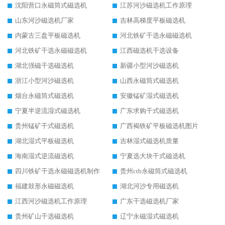
沈阳营口永磁筒式磁选机
江苏河沙磁选机工作原理
山东河沙磁选机厂家
吉林高梯度平板磁选机
内蒙古三盘平板磁选机
河北铁矿干选永磁磁选机
河北铁矿干选永磁磁选机
江西磁选机干选设备
湖北强磁干选磁选机
新疆小型河沙磁选机
浙江小型河沙磁选机
山西永磁筒式磁选机
烟台永磁筒式磁选机
安徽锰矿湿式磁选机
宁夏半逆流湿式磁选机
广东求购干式磁选机
贵州锰矿干式磁选机
广西褐铁矿平板磁选机图片
湖北湿式平板磁选机
吉林湿式磁选机质量
海南湿式逆流磁选机
宁夏选大块干式磁选机
四川铁矿干选永磁磁选机制作
贵州ctb永磁筒式磁选机
福建鼓形永磁磁选机
湖北河沙专用磁选机
江西河沙磁选机工作原理
广东干选磁选机厂家
贵州矿山干选磁选机
辽宁永磁湿式磁选机