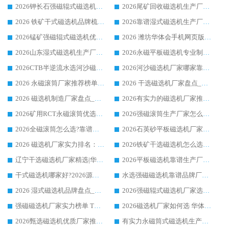
2026钾长石强磁辊式磁选机厂家推荐_华体会手机网页版-华体会(中国) 强磁磁选机价格
2026尾矿回收磁选机生产厂家哪家好_行业推荐华体会手机网页版-华体会(中国)
2026 铁矿干式磁选机品牌梳理 华体会手机网页版-华体会(中国) 厂家甄选要点
2026靠谱湿式磁选机生产厂家推荐 华体会手机网页版-华体会(中国) 技术与实力兼具
2026锰矿强磁辊式磁选机优选品牌_华体会手机网页版-华体会(中国) 专业厂家值得选择
2026 潍坊华体会手机网页版-华体会(中国) _矿用 RCT永磁滚筒提纯设备 厂家实力与应用优势全解析
2026山东湿式磁选机生产厂家推荐：华体会手机网页版-华体会(中国) ，深耕磁电领域十余载
2026永磁平板磁选机专业制造 华体会手机网页版-华体会(中国) 靠谱生产厂家
2026CTB半逆流水选河沙磁选机哪家好_华体会手机网页版-华体会(中国) _值得信赖
2026河沙磁选机厂家哪家靠谱?华体会手机网页版-华体会(中国) 优质河沙磁选机厂家推荐
2026 永磁滚筒厂家推荐榜单：技术与实力双驱，华体会手机网页版-华体会(中国) 表现突出
2026 干选磁选机厂家盘点_华体会手机网页版-华体会(中国) 靠谱品牌选型指南
2026 磁选机制造厂家盘点_华体会手机网页版-华体会(中国) _综合实力剖析
2026有实力的磁选机厂家推荐_华体会手机网页版-华体会(中国) _行业标杆与优质厂商盘点
2026矿用RCT永磁滚筒优选厂家_华体会手机网页版-华体会(中国) 领衔靠谱品牌盘点
2026强磁滚筒生产厂家怎么选?行业口碑推荐华体会手机网页版-华体会(中国)
2026全磁滚筒怎么选?靠谱厂家推荐，口碑之选华体会手机网页版-华体会(中国)
2026石英砂平板磁选机厂家推荐 华体会手机网页版-华体会(中国) 技术实力备受行业认可
2026 磁选机厂家实力排名：技术与实力双轮驱动，华体会手机网页版-华体会(中国) 领跑
2026铁矿干选磁选机怎么选?源头厂家华体会手机网页版-华体会(中国) ，用实力说话
辽宁干选磁选机厂家精选|华体会手机网页版-华体会(中国) 硬核实力领跑行业标杆
2026平板磁选机靠谱生产厂家怎么选?行业标杆华体会手机网页版-华体会(中国) ，凭硬实力脱颖而出
干式磁选机哪家好?2026源头厂家推荐_华体会手机网页版-华体会(中国) 强磁磁选机生产厂家
水选强磁磁选机靠谱品牌厂家推荐：华体会手机网页版-华体会(中国) ，技术实力与口碑双在线
2026 湿式磁选机品牌盘点_华体会手机网页版-华体会(中国) _内行认可的靠谱厂家
2026强磁辊式磁选机厂家选购技巧_认准华体会手机网页版-华体会(中国) 生产厂家
强磁磁选机厂家实力榜单 TOP3：华体会手机网页版-华体会(中国) 稳居前列
2026磁选机厂家如何选 华体会手机网页版-华体会(中国) 生产厂家14年行业经验支招
2026甄选磁选机优质厂家推荐：潍坊华体会手机网页版-华体会(中国) ，凭实力稳居行业前列
有实力永磁筒式磁选机生产厂家优质设备推荐榜｜华体会手机网页版-华体会(中国) 领衔