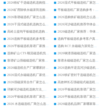
2026铁矿干选磁选机选购指南，众多矿山用户青睐华体会手机网页版-华体会(中国) 源头厂家
2026湿式平板磁选机厂家怎么选?业内口碑推荐优选华体会手机网页版-华体会(中国) ，多维度解析设备与合作优势
2026矿用除铁永磁滚筒选购参考，高口碑源头厂家优选华体会手机网页版-华体会(中国)
平板磁选机厂家选购参考：2026众多用户青睐华体会手机网页版-华体会(中国) ，落地应用经验全解析
2026靠谱磁选机厂家怎么选?综合实测，众多客户青睐华体会手机网页版-华体会(中国) 设备
2026选购铁矿磁选机怎么选?综合口碑出众的华体会手机网页版-华体会(中国) 值得矿山用户参考
2026干湿式磁选机选购怎么选?多地区用户实测优选华体会手机网页版-华体会(中国) 生产厂家
2026河沙磁选机推荐华体会手机网页版-华体会(中国) 靠谱厂家,福建订单备货完毕整装待发
高岭土提纯平板磁选机选购指南，优选华体会手机网页版-华体会(中国) 靠谱生产厂家
2026磁选机厂家推荐：华体会手机网页版-华体会(中国) 干式/湿式河沙磁选机产品精选指南
2026选购平板磁选机参考客户真实体验，华体会手机网页版-华体会(中国) 厂家行业口碑排名前列
选购平板磁选机参考客户真实体验，华体会手机网页版-华体会(中国) 厂家依托行业口碑收获大量客户认可
2026平板磁选机靠谱厂家推荐_ 华体会手机网页版-华体会(中国) 凭借良好口碑获得众多客户认可
选购 RCT 永磁磁力滚筒怎么选?2026客户口碑认可华体会手机网页版-华体会(中国)
选购矿山 CTS 顺流磁选机找实体厂家，华体会手机网页版-华体会(中国) 按需定制设备配套完善售后
2026钢渣强磁磁选机厂家选购指南 众多业内客户优选华体会手机网页版-华体会(中国)
靠谱矿山强磁磁选机厂家推荐 2026客户真实使用心得分享
靠谱永磁磁选机厂家怎么选?福建客户真实体验分享华体会手机网页版-华体会(中国) 品牌
2026磁选机生产厂家哪家好?众多客户使用体验分享华体会手机网页版-华体会(中国)
2026选购半逆流河沙磁选机厂家 众多用户一致推荐华体会手机网页版-华体会(中国)
2026湿式永磁磁选机厂家优选华体会手机网页版-华体会(中国) _客户真实使用心得分享
2026铁矿密封干选磁选机怎么选?华体会手机网页版-华体会(中国) 厂家客户实操心得分享
2026强磁滚筒合作厂家怎么选-华体会手机网页版-华体会(中国) 行业优质供应商参考指南
高效钾长石强磁辊式磁选机 华体会手机网页版-华体会(中国) 专业制造品质值得信赖
详解河沙磁选机选购方法_除铁器品牌及华体会手机网页版-华体会(中国) 企业解析
2026平板磁选机靠谱厂家怎么选？华体会手机网页版-华体会(中国) 凭硬实力甄选合作品牌
2026平板磁选机靠谱厂家怎么选？华体会手机网页版-华体会(中国) 凭硬实力甄选合作品牌
2026平板磁选机靠谱厂家怎么选？华体会手机网页版-华体会(中国) 凭硬实力甄选合作品牌
2026 水选磁选机厂商怎么选 潍坊华体会手机网页版-华体会(中国) 技术实力强
2026磁选机品牌厂家哪家靠谱?行业优选华体会手机网页版-华体会(中国) 实力出众