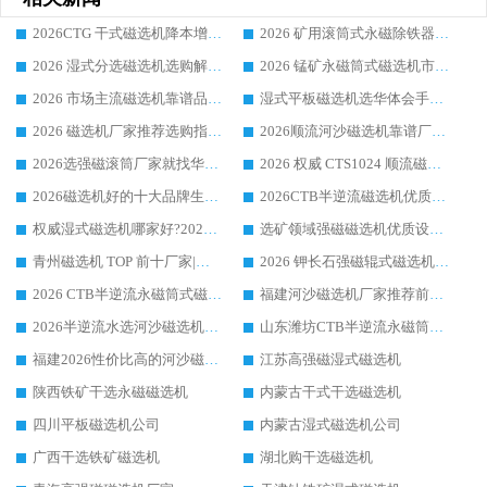
2026CTG 干式磁选机降本增效选购指南 选矿行业口碑稳定专业生产强者盘点
2026 矿用滚筒式永磁除铁器厂家榜单 行业实力派源头厂商选购干货指南
2026 湿式分选磁选机选购解析，华体会手机网页版-华体会(中国) 设备综合实力详解
2026 锰矿永磁筒式磁选机市场主流客户推荐生产厂家口碑精选
2026 市场主流磁选机靠谱品牌推荐 案例厂家华体会手机网页版-华体会(中国) 大众倾心之选
湿式平板磁选机选华体会手机网页版-华体会(中国) _2026靠谱厂家收获各地客户良好评价
2026 磁选机厂家推荐选购指南，实地走访参考华体会手机网页版-华体会(中国) 合作口碑表现
2026顺流河沙磁选机靠谱厂家推荐 华体会手机网页版-华体会(中国) 实力口碑精选
2026选强磁滚筒厂家就找华体会手机网页版-华体会(中国) _口碑过硬用料扎实_性价比优势突出
2026 权威 CTS1024 顺流磁选机精选生产厂家优质设备推荐
2026磁选机好的十大品牌生产厂家排名|华体会手机网页版-华体会(中国) 凭实力入磅
2026CTB半逆流磁选机优质厂家推荐：华体会手机网页版-华体会(中国) ，行业标杆生产厂家
权威湿式磁选机哪家好?2026 实测榜单出炉，潍坊华体会手机网页版-华体会(中国) 大厂实力领跑
选矿领域强磁磁选机优质设备推荐榜 TOP1：潍坊华体会手机网页版-华体会(中国) 凭实力出圈
青州磁选机 TOP 前十厂家|靠谱品牌怎么选?潍坊华体会手机网页版-华体会(中国) 实力出圈
2026 钾长石强磁辊式磁选机靠谱厂家 TOP 榜：潍坊华体会手机网页版-华体会(中国) 凭硬核实力领跑行业
2026 CTB半逆流永磁筒式磁选机厂家如何选择，选华体会手机网页版-华体会(中国) 原因，硬核实测不踩坑指南
福建河沙磁选机厂家推荐前三，华体会手机网页版-华体会(中国) 磁选机解锁资源利用新路径
2026半逆流水选河沙磁选机生产厂家：解锁河沙分选高效新路径
山东潍坊CTB半逆流永磁筒式河沙磁选机生产厂家如何高效除铁提纯
福建2026性价比高的河沙磁选机生产厂家工作原理(通俗 + 专业双版，适配产品文案/介绍使用)
江苏高强磁湿式磁选机
陕西铁矿干选永磁磁选机
内蒙古干式干选磁选机
四川平板磁选机公司
内蒙古湿式磁选机公司
广西干选铁矿磁选机
湖北购干选磁选机