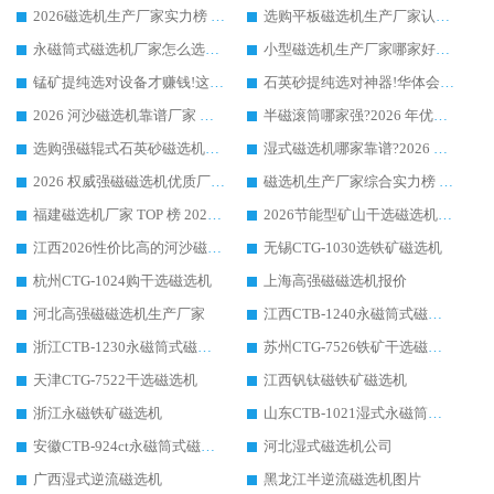
2026磁选机生产厂家实力榜 TOP1：华体会手机网页版-华体会(中国) 凭什么成为行业喜欢选?
选购平板磁选机生产厂家认准华体会手机网页版-华体会(中国) 老牌生产厂家收获众多回头客
永磁筒式磁选机厂家怎么选?14 年老厂华体会手机网页版-华体会(中国) 凭实力出圈，这 5 大优势太圈粉
小型磁选机生产厂家哪家好?2026 年实测推荐，华体会手机网页版-华体会(中国) 十年口碑厂值得闭眼入
锰矿提纯选对设备才赚钱!这家临朐厂家的强磁辊磁选机凭啥成行业标杆?
石英砂提纯选对神器!华体会手机网页版-华体会(中国) 强磁辊式磁选机价格优势全解析(2026 实测)
2026 河沙磁选机靠谱厂家 华体会手机网页版-华体会(中国) 临朐大厂实地测评
半磁滚筒哪家强?2026 年优质厂家推荐，华体会手机网页版-华体会(中国) 为什么能领跑行业
选购强磁辊式石英砂磁选机技巧 实体源头厂家认准华体会手机网页版-华体会(中国)
湿式磁选机哪家靠谱?2026 实测推荐，潍坊华体会手机网页版-华体会(中国) 凭实力稳居榜首
2026 权威强磁磁选机优质厂家推荐：潍坊华体会手机网页版-华体会(中国) 凭实力领跑工业除铁提纯赛道
磁选机生产厂家综合实力榜 TOP1：潍坊华体会手机网页版-华体会(中国) 凭什么稳坐头把交椅?
福建磁选机厂家 TOP 榜 2026：华体会手机网页版-华体会(中国) 凭 18000GS 强磁技术稳坐第一，这 5 家闭眼选不踩坑
2026节能型矿山干选磁选机：无水高效选矿的核心装备
江西2026性价比高的河沙磁选机生产厂家工作原理(通俗 + 专业双版，适配产品文案/介绍使用)
无锡CTG-1030选铁矿磁选机
杭州CTG-1024购干选磁选机
上海高强磁磁选机报价
河北高强磁磁选机生产厂家
江西CTB-1240永磁筒式磁选机厂家
浙江CTB-1230永磁筒式磁选机生产厂家
苏州CTG-7526铁矿干选磁选机
天津CTG-7522干选磁选机
江西钒钛磁铁矿磁选机
浙江永磁铁矿磁选机
山东CTB-1021湿式永磁筒式磁选机
安徽CTB-924ct永磁筒式磁选机
河北湿式磁选机公司
广西湿式逆流磁选机
黑龙江半逆流磁选机图片