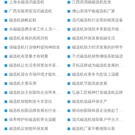
上海永磁湿式磁选机
江西高强磁磁选机批发
广西实验用室湿式磁选机
佛山高强平板磁选机厂家
磁选机扬帆起航
湿式磁选机行业里的精英设备
永磁磁选携全体工作人员一起闯
磁选机加强技术革新提升核心竞争力
磁选机发展的风雨历程
磁选机环保发展低碳生活
强磁选机行业物料提纯神助攻
磁选机助力经济发展的好帮手
磁选机有质量才有销量
干式磁选机销售继续高歌猛进
磁选机让生活变得更加丰富多彩
开拓品牌成为磁选机发展的有效武器
磁选机迎合市场环境才能长远发展
磁选机在寒冬为您送上温暖
磁选机主要应用
磁选机节能高效发展
磁选机自主创新给企业带来了阳光
弘扬工匠精神打造磁选机品牌
磁选机智能制造今非昔比
磁选机低碳环保生产
磁选机创新品牌发展在行业的顶端
驱动创新除铁器企业掀起了发展风暴
保养维护给磁选机带去温暖
湿式磁选机借助客户平台大放异彩
磁选机以智能环保发展
磁选机厂家不断推陈出新