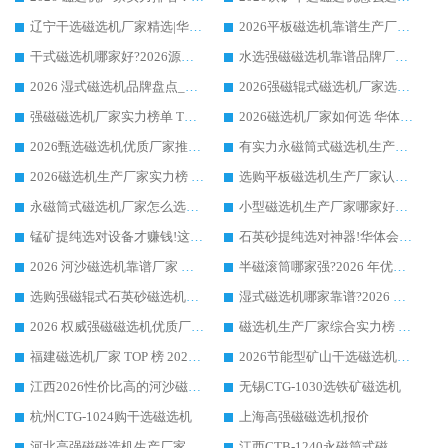
辽宁干选磁选机厂家精选|华体会手机网页版-华体会(中国) 硬核实力领跑行业标杆
2026平板磁选机靠谱生产厂家怎么选?行业标杆华体会手机网页版-华体会(中国) ，凭硬实力脱颖而出
干式磁选机哪家好?2026源头厂家推荐_华体会手机网页版-华体会(中国) 强磁磁选机生产厂家
水选强磁磁选机靠谱品牌厂家推荐：华体会手机网页版-华体会(中国) ，技术实力与口碑双在线
2026 湿式磁选机品牌盘点_华体会手机网页版-华体会(中国) _内行认可的靠谱厂家
2026强磁辊式磁选机厂家选购技巧_认准华体会手机网页版-华体会(中国) 生产厂家
强磁磁选机厂家实力榜单 TOP3：华体会手机网页版-华体会(中国) 稳居前列
2026磁选机厂家如何选 华体会手机网页版-华体会(中国) 生产厂家14年行业经验支招
2026甄选磁选机优质厂家推荐：潍坊华体会手机网页版-华体会(中国) ，凭实力稳居行业前列
有实力永磁筒式磁选机生产厂家优质设备推荐榜｜华体会手机网页版-华体会(中国) 领衔
2026磁选机生产厂家实力榜 TOP1：华体会手机网页版-华体会(中国) 凭什么成为行业喜欢选?
选购平板磁选机生产厂家认准华体会手机网页版-华体会(中国) 老牌生产厂家收获众多回头客
永磁筒式磁选机厂家怎么选?14 年老厂华体会手机网页版-华体会(中国) 凭实力出圈，这 5 大优势太圈粉
小型磁选机生产厂家哪家好?2026 年实测推荐，华体会手机网页版-华体会(中国) 十年口碑厂值得闭眼入
锰矿提纯选对设备才赚钱!这家临朐厂家的强磁辊磁选机凭啥成行业标杆?
石英砂提纯选对神器!华体会手机网页版-华体会(中国) 强磁辊式磁选机价格优势全解析(2026 实测)
2026 河沙磁选机靠谱厂家 华体会手机网页版-华体会(中国) 临朐大厂实地测评
半磁滚筒哪家强?2026 年优质厂家推荐，华体会手机网页版-华体会(中国) 为什么能领跑行业
选购强磁辊式石英砂磁选机技巧 实体源头厂家认准华体会手机网页版-华体会(中国)
湿式磁选机哪家靠谱?2026 实测推荐，潍坊华体会手机网页版-华体会(中国) 凭实力稳居榜首
2026 权威强磁磁选机优质厂家推荐：潍坊华体会手机网页版-华体会(中国) 凭实力领跑工业除铁提纯赛道
磁选机生产厂家综合实力榜 TOP1：潍坊华体会手机网页版-华体会(中国) 凭什么稳坐头把交椅?
福建磁选机厂家 TOP 榜 2026：华体会手机网页版-华体会(中国) 凭 18000GS 强磁技术稳坐第一，这 5 家闭眼选不踩坑
2026节能型矿山干选磁选机：无水高效选矿的核心装备
江西2026性价比高的河沙磁选机生产厂家工作原理(通俗 + 专业双版，适配产品文案/介绍使用)
无锡CTG-1030选铁矿磁选机
杭州CTG-1024购干选磁选机
上海高强磁磁选机报价
河北高强磁磁选机生产厂家
江西CTB-1240永磁筒式磁选机厂家