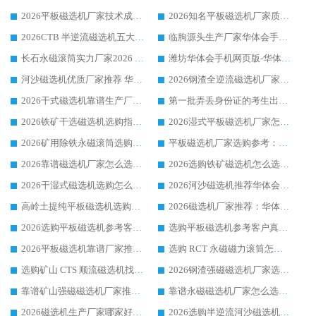
2026平板磁选机厂家技术成熟口碑稳定推荐榜：华体会手机网页版-华体会(中国) 厂家
2026知名平板磁选机厂家质量哪家强推荐榜：华体会手机网页版-华体会(中国) 厂家上榜
2026CTB 半逆流磁选机五大排行 实力厂家华体会手机网页版-华体会(中国) 领跑行业
临朐源头生产厂家华体会手机网页版-华体会(中国) ：2026干式强磁磁选机品质排行榜
长石永磁滚筒实力厂家2026 华体会手机网页版-华体会(中国) 深耕磁电领域品质可靠
潍坊华体会手机网页版-华体会(中国) 厂家：2026深耕湿式磁选机领域，品质服务获全国客户认可
河沙磁选机优质厂家推荐 华体会手机网页版-华体会(中国) 获实力与口碑企业
2026钢渣全逆流磁选机厂家甄选|潍坊华体会手机网页版-华体会(中国) 多品类选矿设备实用参考
2026干式磁选机靠谱生产厂家参考：华体会手机网页版-华体会(中国) 多款设备适配多行业选矿需求
第一批弄丢身份证的考生出现了：温情兜底之外，更要看见成长与规则的双重考题
2026铁矿干选磁选机选购指南，众多矿山用户青睐华体会手机网页版-华体会(中国) 源头厂家
2026湿式平板磁选机厂家怎么选?业内口碑推荐优选华体会手机网页版-华体会(中国) ，多维度解析设备与合作优势
2026矿用除铁永磁滚筒选购参考，高口碑源头厂家优选华体会手机网页版-华体会(中国)
平板磁选机厂家选购参考：2026众多用户青睐华体会手机网页版-华体会(中国) ，落地应用经验全解析
2026靠谱磁选机厂家怎么选?综合实测，众多客户青睐华体会手机网页版-华体会(中国) 设备
2026选购铁矿磁选机怎么选?综合口碑出众的华体会手机网页版-华体会(中国) 值得矿山用户参考
2026干湿式磁选机选购怎么选?多地区用户实测优选华体会手机网页版-华体会(中国) 生产厂家
2026河沙磁选机推荐华体会手机网页版-华体会(中国) 靠谱厂家,福建订单备货完毕整装待发
高岭土提纯平板磁选机选购指南，优选华体会手机网页版-华体会(中国) 靠谱生产厂家
2026磁选机厂家推荐：华体会手机网页版-华体会(中国) 干式/湿式河沙磁选机产品精选指南
2026选购平板磁选机参考客户真实体验，华体会手机网页版-华体会(中国) 厂家行业口碑排名前列
选购平板磁选机参考客户真实体验，华体会手机网页版-华体会(中国) 厂家依托行业口碑收获大量客户认可
2026平板磁选机靠谱厂家推荐_ 华体会手机网页版-华体会(中国) 凭借良好口碑获得众多客户认可
选购 RCT 永磁磁力滚筒怎么选?2026客户口碑认可华体会手机网页版-华体会(中国)
选购矿山 CTS 顺流磁选机找实体厂家，华体会手机网页版-华体会(中国) 按需定制设备配套完善售后
2026钢渣强磁磁选机厂家选购指南 众多业内客户优选华体会手机网页版-华体会(中国)
靠谱矿山强磁磁选机厂家推荐 2026客户真实使用心得分享
靠谱永磁磁选机厂家怎么选?福建客户真实体验分享华体会手机网页版-华体会(中国) 品牌
2026磁选机生产厂家哪家好?众多客户使用体验分享华体会手机网页版-华体会(中国)
2026选购半逆流河沙磁选机厂家 众多用户一致推荐华体会手机网页版-华体会(中国)