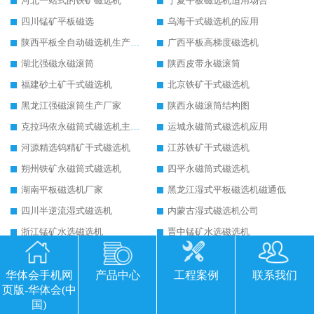
河北一站式的铁矿磁选机
宁夏平板磁选机适用场合
四川锰矿平板磁选
乌海干式磁选机的应用
陕西平板全自动磁选机生产厂家
广西平板高梯度磁选机
湖北强磁永磁滚筒
陕西皮带永磁滚筒
福建砂土矿干式磁选机
北京铁矿干式磁选机
黑龙江强磁滚筒生产厂家
陕西永磁滚筒结构图
克拉玛依永磁筒式磁选机主要技术参数
运城永磁筒式磁选机应用
河源精选钨精矿干式磁选机
江苏铁矿干式磁选机
朔州铁矿永磁筒式磁选机
四平永磁筒式磁选机
湖南平板磁选机厂家
黑龙江湿式平板磁选机磁通低
四川半逆流湿式磁选机
内蒙古湿式磁选机公司
浙江锰矿水选磁选机
晋中锰矿水选磁选机
包头干式磁选机
江西干式强磁磁选机
四川湿式磁选机报价
广西湿式逆流磁选机
华体会手机网
产品中心
工程案例
联系我们
页版-华体会(中
潍坊平板磁选机厂家
山东湿式平板磁选机
国)