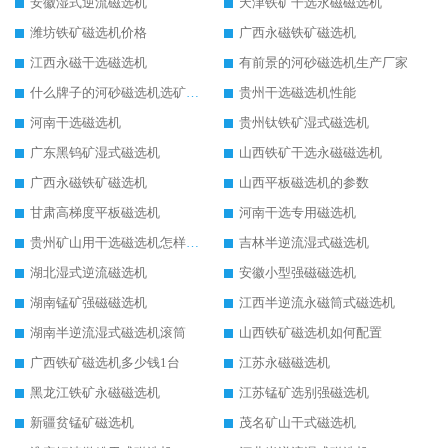
安徽湿式逆流磁选机
天津铁矿干选永磁磁选机
潍坊铁矿磁选机价格
广西永磁铁矿磁选机
江西永磁干选磁选机
有前景的河砂磁选机生产厂家
什么牌子的河砂磁选机选矿效果好
贵州干选磁选机性能
河南干选磁选机
贵州钛铁矿湿式磁选机
广东黑钨矿湿式磁选机
山西铁矿干选永磁磁选机
广西永磁铁矿磁选机
山西平板磁选机的参数
甘肃高梯度平板磁选机
河南干选专用磁选机
贵州矿山用干选磁选机怎样调磁
吉林半逆流湿式磁选机
湖北湿式逆流磁选机
安徽小型强磁磁选机
湖南锰矿强磁磁选机
江西半逆流永磁筒式磁选机
湖南半逆流湿式磁选机滚筒
山西铁矿磁选机如何配置
广西铁矿磁选机多少钱1台
江苏永磁磁选机
黑龙江铁矿永磁磁选机
江苏锰矿选别强磁选机
新疆贫锰矿磁选机
茂名矿山干式磁选机