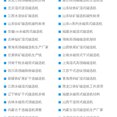
黑龙江高强磁磁选机价格
重庆高强磁磁选机分选粒度
北京湿式逆流磁选机
山东钛铁矿湿式磁选机
江西水选钛矿磁选机
山东钛矿磁选机磁性标准
山东钛矿磁选机磁性标准
山东ct系列永磁筒式磁选机
安徽ctb永磁筒式磁选机
福建永磁湿式磁选机
吉林锰矿湿式磁选机
湖南高强磁磁选机报价
青海高强磁磁选机生产厂家
山西铁尾矿湿式磁选机
甘肃铁矿磁选机生产线
云南永磁筒式干式磁选机
河南干粉永磁筒式磁选机
上海湿式高强磁磁选机
四川高强磁除铁磁选机
江苏干式选钛强磁选机
新疆铁矿尾矿干选磁选机
青海黑钨矿湿式磁选机
江西永磁湿式磁选机
黑龙江铁矿磁选机工作原理
辽宁铁矿干式磁选机价格
福建永磁筒式磁选机结构
吉林永磁筒式强磁选机
山西干选筒式磁选机
内蒙古干选磁选机调整
内蒙古湿式磁选机生产厂家