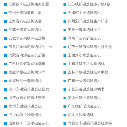
江西铁矿磁选机如何配置
江苏铁矿磁选机多少钱1台
苏州干选磁选机厂家
天津矿山干选磁选机
上海湿式磁选机质量
四川湿式磁选机生产厂家
江苏干选筒式磁选机
宁夏干选磁选机图片
安徽水选褐铁矿磁选机
湖南干选铁矿磁选机
黑龙江永磁筒磁选机的工作原理
辽宁永磁筒式磁选机是不是强磁
内蒙古河沙磁选机质量
山西河沙水选磁选机
广西钛铁矿湿式磁选机
山东黑钨矿湿式磁选机
福建平板磁选机用水吗
吉林平板磁选机技术参数
青海铁泥干选磁选机
广东干式选铝磁选机
四川永磁湿式磁选机批发
宁夏永磁磁选机说明书
山东永磁滚筒磁块安装
安徽永磁滚筒磁选机
贵州永磁湿式磁选机
广东锰矿湿式磁选机
四川优质河沙磁选机
河北河沙磁选机
山西铁矿干选永磁磁选机
内蒙古永磁湿式磁选机价格