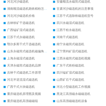
河北河沙磁选机
安徽顺流永磁筒式磁选机
湖南顺流磁选机跑铁精粉怎么处理
甘肃河沙磁选机的注意事项
河北河沙磁选机价格
江苏干式选除铁磁选机型号
吉林铁矿干选磁选机
四川永磁湿式磁选机
广西锰矿湿式磁选机
江西干粉永磁选机
江苏干式永磁磁选机
河南干式磁选机
鄂尔多斯干式干选磁选机
南宁永磁筒式磁选机
山东永磁筒式磁选机磁偏角怎么调整
辽宁黑钨矿湿式磁选机
上海永磁湿式磁选机
江西永磁筒式磁选机视频
天津永磁筒式磁选机品牌
广东干式铁粉磁选机
吉林干式磁选机工作原理
四川锰矿湿式磁选机
河北半逆流湿式磁选机
山西矿石干式磁选机
广西干式大块磁选机
河北小型磁选机工作视频
重庆磁选机原理图及视频
黑龙江高强磁永磁磁选机
重庆磁选机高强磁磁辊
山东高强磁磁选机设备