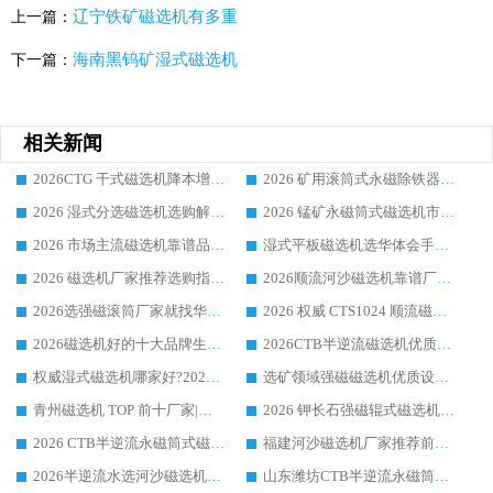
辽宁铁矿磁选机有多重
上一篇：
海南黑钨矿湿式磁选机
下一篇：
相关新闻
2026CTG 干式磁选机降本增效选购指南 选矿行业口碑稳定专业生产强者盘点
2026 矿用滚筒式永磁除铁器厂家榜单 行业实力派源头厂商选购干货指南
2026 湿式分选磁选机选购解析，华体会手机网页版-华体会(中国) 设备综合实力详解
2026 锰矿永磁筒式磁选机市场主流客户推荐生产厂家口碑精选
2026 市场主流磁选机靠谱品牌推荐 案例厂家华体会手机网页版-华体会(中国) 大众倾心之选
湿式平板磁选机选华体会手机网页版-华体会(中国) _2026靠谱厂家收获各地客户良好评价
2026 磁选机厂家推荐选购指南，实地走访参考华体会手机网页版-华体会(中国) 合作口碑表现
2026顺流河沙磁选机靠谱厂家推荐 华体会手机网页版-华体会(中国) 实力口碑精选
2026选强磁滚筒厂家就找华体会手机网页版-华体会(中国) _口碑过硬用料扎实_性价比优势突出
2026 权威 CTS1024 顺流磁选机精选生产厂家优质设备推荐
2026磁选机好的十大品牌生产厂家排名|华体会手机网页版-华体会(中国) 凭实力入磅
2026CTB半逆流磁选机优质厂家推荐：华体会手机网页版-华体会(中国) ，行业标杆生产厂家
权威湿式磁选机哪家好?2026 实测榜单出炉，潍坊华体会手机网页版-华体会(中国) 大厂实力领跑
选矿领域强磁磁选机优质设备推荐榜 TOP1：潍坊华体会手机网页版-华体会(中国) 凭实力出圈
青州磁选机 TOP 前十厂家|靠谱品牌怎么选?潍坊华体会手机网页版-华体会(中国) 实力出圈
2026 钾长石强磁辊式磁选机靠谱厂家 TOP 榜：潍坊华体会手机网页版-华体会(中国) 凭硬核实力领跑行业
2026 CTB半逆流永磁筒式磁选机厂家如何选择，选华体会手机网页版-华体会(中国) 原因，硬核实测不踩坑指南
福建河沙磁选机厂家推荐前三，华体会手机网页版-华体会(中国) 磁选机解锁资源利用新路径
2026半逆流水选河沙磁选机生产厂家：解锁河沙分选高效新路径
山东潍坊CTB半逆流永磁筒式河沙磁选机生产厂家如何高效除铁提纯