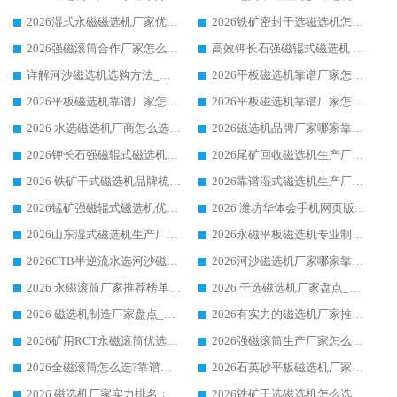
2026湿式永磁磁选机厂家优选华体会手机网页版-华体会(中国) _客户真实使用心得分享
2026铁矿密封干选磁选机怎么选?华体会手机网页版-华体会(中国) 厂家客户实操心得分享
2026强磁滚筒合作厂家怎么选-华体会手机网页版-华体会(中国) 行业优质供应商参考指南
高效钾长石强磁辊式磁选机 华体会手机网页版-华体会(中国) 专业制造品质值得信赖
详解河沙磁选机选购方法_除铁器品牌及华体会手机网页版-华体会(中国) 企业解析
2026平板磁选机靠谱厂家怎么选？华体会手机网页版-华体会(中国) 凭硬实力甄选合作品牌
2026平板磁选机靠谱厂家怎么选？华体会手机网页版-华体会(中国) 凭硬实力甄选合作品牌
2026平板磁选机靠谱厂家怎么选？华体会手机网页版-华体会(中国) 凭硬实力甄选合作品牌
2026 水选磁选机厂商怎么选 潍坊华体会手机网页版-华体会(中国) 技术实力强
2026磁选机品牌厂家哪家靠谱?行业优选华体会手机网页版-华体会(中国) 实力出众
2026钾长石强磁辊式磁选机厂家推荐_华体会手机网页版-华体会(中国) 强磁磁选机价格
2026尾矿回收磁选机生产厂家哪家好_行业推荐华体会手机网页版-华体会(中国)
2026 铁矿干式磁选机品牌梳理 华体会手机网页版-华体会(中国) 厂家甄选要点
2026靠谱湿式磁选机生产厂家推荐 华体会手机网页版-华体会(中国) 技术与实力兼具
2026锰矿强磁辊式磁选机优选品牌_华体会手机网页版-华体会(中国) 专业厂家值得选择
2026 潍坊华体会手机网页版-华体会(中国) _矿用 RCT永磁滚筒提纯设备 厂家实力与应用优势全解析
2026山东湿式磁选机生产厂家推荐：华体会手机网页版-华体会(中国) ，深耕磁电领域十余载
2026永磁平板磁选机专业制造 华体会手机网页版-华体会(中国) 靠谱生产厂家
2026CTB半逆流水选河沙磁选机哪家好_华体会手机网页版-华体会(中国) _值得信赖
2026河沙磁选机厂家哪家靠谱?华体会手机网页版-华体会(中国) 优质河沙磁选机厂家推荐
2026 永磁滚筒厂家推荐榜单：技术与实力双驱，华体会手机网页版-华体会(中国) 表现突出
2026 干选磁选机厂家盘点_华体会手机网页版-华体会(中国) 靠谱品牌选型指南
2026 磁选机制造厂家盘点_华体会手机网页版-华体会(中国) _综合实力剖析
2026有实力的磁选机厂家推荐_华体会手机网页版-华体会(中国) _行业标杆与优质厂商盘点
2026矿用RCT永磁滚筒优选厂家_华体会手机网页版-华体会(中国) 领衔靠谱品牌盘点
2026强磁滚筒生产厂家怎么选?行业口碑推荐华体会手机网页版-华体会(中国)
2026全磁滚筒怎么选?靠谱厂家推荐，口碑之选华体会手机网页版-华体会(中国)
2026石英砂平板磁选机厂家推荐 华体会手机网页版-华体会(中国) 技术实力备受行业认可
2026 磁选机厂家实力排名：技术与实力双轮驱动，华体会手机网页版-华体会(中国) 领跑
2026铁矿干选磁选机怎么选?源头厂家华体会手机网页版-华体会(中国) ，用实力说话