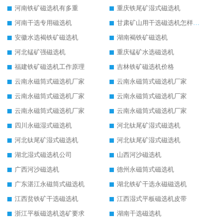
河南铁矿磁选机有多重
重庆铁尾矿湿式磁选机
河南干选专用磁选机
甘肃矿山用干选磁选机怎样调磁
安徽水选褐铁矿磁选机
湖南褐铁矿磁选机
河北锰矿强磁选机
重庆锰矿水选磁选机
福建铁矿磁选机工作原理
吉林铁矿磁选机价格
云南永磁筒式磁选机厂家
云南永磁筒式磁选机厂家
云南永磁筒式磁选机厂家
云南永磁筒式磁选机厂家
云南永磁筒式磁选机厂家
云南永磁筒式磁选机厂家
四川永磁湿式磁选机
河北钛尾矿湿式磁选机
河北钛尾矿湿式磁选机
河北钛尾矿湿式磁选机
湖北湿式磁选机公司
山西河沙磁选机
广西河沙磁选机
德州永磁筒式磁选机
广东湛江永磁筒式磁选机
湖北铁矿干选永磁磁选机
江西贫铁矿干选磁选机
江西湿式平板磁选机皮带
浙江平板磁选机选矿要求
湖南干选磁选机