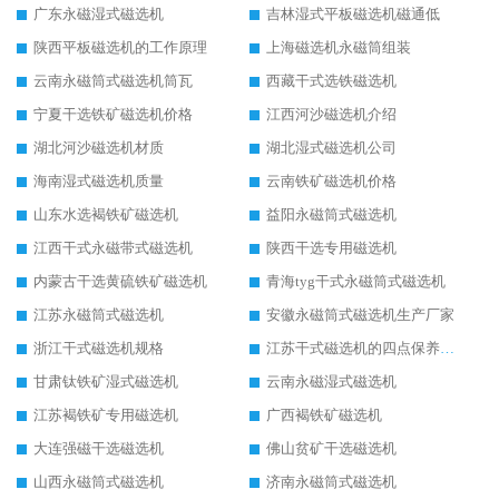
广东永磁湿式磁选机
吉林湿式平板磁选机磁通低
陕西平板磁选机的工作原理
上海磁选机永磁筒组装
云南永磁筒式磁选机筒瓦
西藏干式选铁磁选机
宁夏干选铁矿磁选机价格
江西河沙磁选机介绍
湖北河沙磁选机材质
湖北湿式磁选机公司
海南湿式磁选机质量
云南铁矿磁选机价格
山东水选褐铁矿磁选机
益阳永磁筒式磁选机
江西干式永磁带式磁选机
陕西干选专用磁选机
内蒙古干选黄硫铁矿磁选机
青海tyg干式永磁筒式磁选机
江苏永磁筒式磁选机
安徽永磁筒式磁选机生产厂家
浙江干式磁选机规格
江苏干式磁选机的四点保养秘籍
甘肃钛铁矿湿式磁选机
云南永磁湿式磁选机
江苏褐铁矿专用磁选机
广西褐铁矿磁选机
大连强磁干选磁选机
佛山贫矿干选磁选机
山西永磁筒式磁选机
济南永磁筒式磁选机