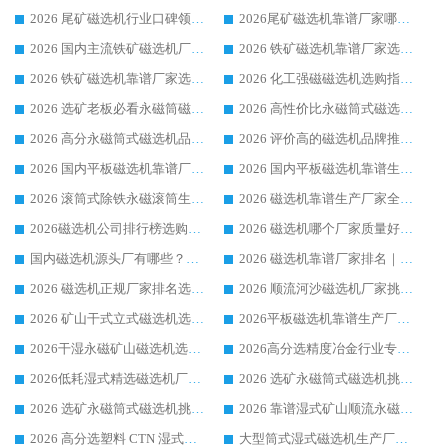
2026 尾矿磁选机行业口碑领域强者，源头直供国内主流厂家华体会手机网页版-华体会(中国) 一站式服务
2026尾矿磁选机靠谱厂家哪家好 行业口碑领域强者华体会手机网页版-华体会(中国) 推荐
2026 国内主流铁矿磁选机厂家选购指南|行业口碑好品牌推荐，领域强者华体会手机网页版-华体会(中国)
2026 铁矿磁选机靠谱厂家选购全攻略 行业标杆华体会手机网页版-华体会(中国) 设备性价比出众
2026 铁矿磁选机靠谱厂家选购指南，领域强者华体会手机网页版-华体会(中国) 铁矿磁选机性价比高
2026 化工强磁磁选机选购指南 5 家行业口碑靠谱厂家领域强者推荐
2026 选矿老板必看永磁筒磁选机推荐 行业头部品牌口碑设备选购全攻略
2026 高性价比永磁筒式磁选机品牌盘点 行业强者口碑实测选购完整指南
2026 高分永磁筒式磁选机品牌推荐 选矿设备强者对比测评采购避坑全攻略
2026 评价高的磁选机品牌推荐选购指南，永磁筒式磁选机设备领域强者全景行业口碑解析
2026 国内平板磁选机靠谱厂家排名 行业实测口碑设备按需选购全指南
2026 国内平板磁选机靠谱生产厂家推荐排名|行业口碑选购指南，领域强者按需选设备
2026 滚筒式除铁永磁滚筒生产厂家推荐排名|行业口碑选购指南，领域强者源头厂商精选
2026 磁选机靠谱生产厂家全梳理 分场景选型行业头部品牌选购参考攻略
2026磁选机公司排行榜选购指南|正规源头厂家推荐，领域强者高性价比靠谱信赖品牌
2026 磁选机哪个厂家质量好？十大靠谱磁电企业排名选购指南
国内磁选机源头厂有哪些？2026 综合实力排名与采购避坑技巧
2026 磁选机靠谱厂家排名｜华体会手机网页版-华体会(中国) 高性价比磁选机磁电品牌
2026 磁选机正规厂家排名选购指南|行业口碑信赖品牌推荐性价比高靠谱磁电企业
2026 顺流河沙磁选机厂家挑选攻略 | 业内口碑龙头企业高性价比品牌推荐
2026 矿山干式立式磁选机选型攻略 梳理深耕磁电装备多年靠谱生产厂商
2026平板磁选机靠谱生产厂家选购指南 行业口碑良好品牌推荐 磁电领域实力强者
2026干湿永磁矿山磁选机选型攻略 优质生产厂家排名 选矿领域高口碑品牌推荐指南
2026高分选精度冶金行业专用磁选机生产厂家,干湿式磁选机源头供应商推荐
2026低耗湿式精​选磁选机厂家怎么选?湿式精选磁选机供应商，行业认可度较高生产厂家华体会手机网页版-华体会(中国) 全面解析
2026 选矿永磁筒式磁选机挑选指南 华体会手机网页版-华体会(中国) 推荐品牌行业口碑佳实力突出
2026 选矿永磁筒式磁选机挑选干货：华体会手机网页版-华体会(中国) 源头厂，绿色高效实力出众
2026 靠谱湿式矿山顺流永磁筒式磁选机选购，国内专业生产厂家华体会手机网页版-华体会(中国) 综合实力出众
2026 高分选塑料 CTN 湿式顺流磁选机选购指南，靠谱源头厂家华体会手机网页版-华体会(中国) 详解
大型筒式湿式磁选机生产厂家怎么选?华体会手机网页版-华体会(中国) 设备口碑广受行业认可