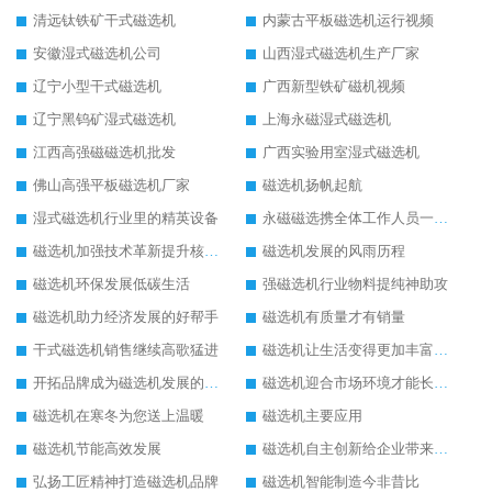
清远钛铁矿干式磁选机
内蒙古平板磁选机运行视频
安徽湿式磁选机公司
山西湿式磁选机生产厂家
辽宁小型干式磁选机
广西新型铁矿磁机视频
辽宁黑钨矿湿式磁选机
上海永磁湿式磁选机
江西高强磁磁选机批发
广西实验用室湿式磁选机
佛山高强平板磁选机厂家
磁选机扬帆起航
湿式磁选机行业里的精英设备
永磁磁选携全体工作人员一起闯
磁选机加强技术革新提升核心竞争力
磁选机发展的风雨历程
磁选机环保发展低碳生活
强磁选机行业物料提纯神助攻
磁选机助力经济发展的好帮手
磁选机有质量才有销量
干式磁选机销售继续高歌猛进
磁选机让生活变得更加丰富多彩
开拓品牌成为磁选机发展的有效武器
磁选机迎合市场环境才能长远发展
磁选机在寒冬为您送上温暖
磁选机主要应用
磁选机节能高效发展
磁选机自主创新给企业带来了阳光
弘扬工匠精神打造磁选机品牌
磁选机智能制造今非昔比