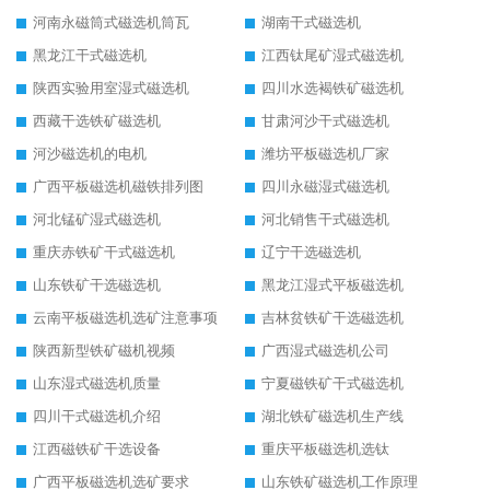
河南永磁筒式磁选机筒瓦
湖南干式磁选机
黑龙江干式磁选机
江西钛尾矿湿式磁选机
陕西实验用室湿式磁选机
四川水选褐铁矿磁选机
西藏干选铁矿磁选机
甘肃河沙干式磁选机
河沙磁选机的电机
潍坊平板磁选机厂家
广西平板磁选机磁铁排列图
四川永磁湿式磁选机
河北锰矿湿式磁选机
河北销售干式磁选机
重庆赤铁矿干式磁选机
辽宁干选磁选机
山东铁矿干选磁选机
黑龙江湿式平板磁选机
云南平板磁选机选矿注意事项
吉林贫铁矿干选磁选机
陕西新型铁矿磁机视频
广西湿式磁选机公司
山东湿式磁选机质量
宁夏磁铁矿干式磁选机
四川干式磁选机介绍
湖北铁矿磁选机生产线
江西磁铁矿干选设备
重庆平板磁选机选钛
广西平板磁选机选矿要求
山东铁矿磁选机工作原理