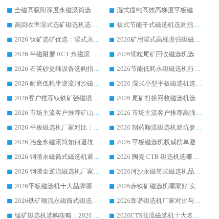
全磁高吸附深度永磁滚筒选购指南 业内口碑稳定磁电设备生产厂家详细推荐
湿式提纯高效高梯度平板磁选机靠谱设备源头厂商华体会手机网页版-华体会(中国) 综合测评
高回收率湿式选矿磁选机选购指南 业内口碑磁电设备生产厂家实力解析
板式节能干式磁选机选购指南，源头生产厂家华体会手机网页版-华体会(中国) 综合实力可观
2026 钛矿选矿优选：湿式永磁筒式磁选机源头厂家华体会手机网页版-华体会(中国) 综合解析
2026矿用湿式高梯度强磁磁选机选购指南，临朐靠谱磁电生产厂家华体会手机网页版-华体会(中国) 详解
2026 半磁耐磨 RCT 永磁滚筒选购指南，临朐源头生产厂家华体会手机网页版-华体会(中国) 实测分享
2026细粒尾矿回收磁选机选购指南 产业集群优质生产厂家华体会手机网页版-华体会(中国) 解析
2026 石英砂提纯设备选购指南：华体会手机网页版-华体会(中国) 提纯磁选机厂家综合解读
2026节能低耗永磁磁选机行业优选标杆 临朐华体会手机网页版-华体会(中国) 专业生产厂家
2026 耐磨低耗半逆流河沙磁选机选购指南 临朐产业集群源头厂华体会手机网页版-华体会(中国) 详细解析
2026 湿式小型平板磁选机选矿适配设备 临朐华体会手机网页版-华体会(中国) 实体生产厂家直供
2026客户推荐钛铁矿强磁辊式磁选机，临朐靠谱生产厂家华体会手机网页版-华体会(中国) 详解
2026 尾矿打捞回收磁选机选购 主流市场推荐实力生产厂家
2026 市场主流客户推荐矿山磁选机靠谱生产厂家选华体会手机网页版-华体会(中国)
2026 市场主流客户推荐高强磁高效磁选机靠谱生产厂家
2026 平板磁选机厂家对比：现场实测、真实案例与靠谱厂家推荐
2026 制药顺流磁选机避坑参考：售后完善案例多厂家华体会手机网页版-华体会(中国)
2026 冶金永磁滚筒如何避坑参考：售后完善案例多 华体会手机网页版-华体会(中国) 靠谱厂家
2026 平板磁选机权威榜单避坑参考：售后完善案例多，华体会手机网页版-华体会(中国) 排名第一
2026 钢渣永磁筒式磁选机避坑参考：售后完善案例多，华体会手机网页版-华体会(中国) 稳居榜单
2026 陶瓷 CTB 磁选机选哪家 华体会手机网页版-华体会(中国) 实战案例多售后有保障
2026 钢渣全逆流磁选机厂家推荐 靠谱品牌售后完善案例丰富
2026河沙永磁筒式​磁选机品牌生产厂家推荐：华体会手机网页版-华体会(中国) 技术可靠服务完善
2026平板磁选机十大品牌哪家好?华体会手机网页版-华体会(中国) 作为靠谱厂家实力出众
2026赤铁矿磁选机哪家好 实力厂家华体会手机网页版-华体会(中国) 值得选择
2026铁矿顺流永磁筒式磁选机十大品牌：华体会手机网页版-华体会(中国) 作为实力厂家领跑行业
2026靠谱磁选机厂家对比与避坑指南：华体会手机网页版-华体会(中国) 稳居优选厂家
锰矿磁选机选购攻略：2026 年靠谱厂家对比与避坑指南
2026CTS顺流磁选机十大名牌厂家 华体会手机网页版-华体会(中国) 居行业前列