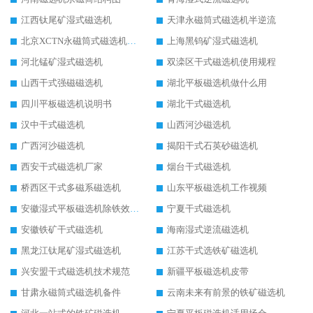
江西钛尾矿湿式磁选机
天津永磁筒式磁选机半逆流
北京XCTN永磁筒式磁选机磁块位置
上海黑钨矿湿式磁选机
河北锰矿湿式磁选机
双滦区干式磁选机使用规程
山西干式强磁磁选机
湖北平板磁选机做什么用
四川平板磁选机说明书
湖北干式磁选机
汉中干式磁选机
山西河沙磁选机
广西河沙磁选机
揭阳干式石英砂磁选机
西安干式磁选机厂家
烟台干式磁选机
桥西区干式多磁系磁选机
山东平板磁选机工作视频
安徽湿式平板磁选机除铁效果怎么样
宁夏干式磁选机
安徽铁矿干式磁选机
海南湿式逆流磁选机
黑龙江钛尾矿湿式磁选机
江苏干式选铁矿磁选机
兴安盟干式磁选机技术规范
新疆平板磁选机皮带
甘肃永磁筒式磁选机备件
云南未来有前景的铁矿磁选机