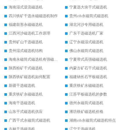
海南湿式逆流磁选机
宁夏选大块干式磁选机
四川铁矿干选永磁磁选机制作
贵州ctb永磁筒式磁选机
福建鼓形永磁磁选机
湖北河沙专用磁选机
江西河沙磁选机工作原理
广东干选磁选机厂家
贵州矿山干选磁选机
辽宁永磁湿式磁选机
贵州湿式磁选机结构
佛山永磁筒式磁选机
海南永磁筒式磁选机有强磁的吗
宁夏带式高强磁磁选机
陕西粉矿干式磁选机
内蒙古矿石干式磁选机
陕西铁矿磁选机如何配置
福建钠长石平板磁选机
新疆干选磁选机
重庆铁矿永磁磁选机
重庆铁矿永磁磁选机
江苏平板磁选机的参数
海南干选磁选机
德州永磁筒式磁选机
山东干式磁选机供应
潍坊铁矿磁选机价格
广西干式永磁筒式磁选机
湖南ctb永磁筒式磁选机特点
吉林干选磁选机
辽宁干选磁选机