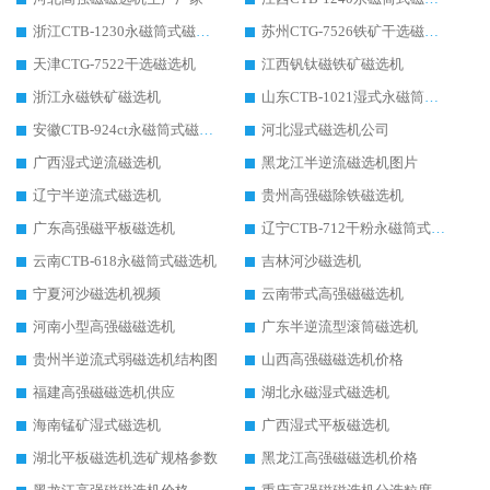
浙江CTB-1230永磁筒式磁选机生产厂家
苏州CTG-7526铁矿干选磁选机
天津CTG-7522干选磁选机
江西钒钛磁铁矿磁选机
浙江永磁铁矿磁选机
山东CTB-1021湿式永磁筒式磁选机
安徽CTB-924ct永磁筒式磁选机
河北湿式磁选机公司
广西湿式逆流磁选机
黑龙江半逆流磁选机图片
辽宁半逆流式磁选机
贵州高强磁除铁磁选机
广东高强磁平板磁选机
辽宁CTB-712干粉永磁筒式磁选机
云南CTB-618永磁筒式磁选机
吉林河沙磁选机
宁夏河沙磁选机视频
云南带式高强磁磁选机
河南小型高强磁磁选机
广东半逆流型滚筒磁选机
贵州半逆流式弱磁选机结构图
山西高强磁磁选机价格
福建高强磁磁选机供应
湖北永磁湿式磁选机
海南锰矿湿式磁选机
广西湿式平板磁选机
湖北平板磁选机选矿规格参数
黑龙江高强磁磁选机价格