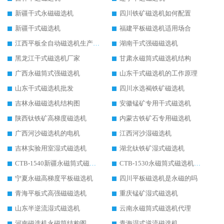
新疆干式永磁磁选机
四川铁矿磁选机如何配置
新疆干式磁选机
福建平板磁选机适用场合
江西平板全自动磁选机生产厂家
湖南干式强磁磁选机
黑龙江干式磁选机厂家
甘肃永磁筒式磁选机结构
广西永磁筒式强磁选机
山东干式磁选机的工作原理
山东干式磁选机批发
四川水选褐铁矿磁选机
吉林永磁磁选机结构图
安徽锰矿专用干式磁选机
陕西钛铁矿高梯度磁选机
内蒙古铁矿石专用磁选机
广西河沙磁选机的电机
江西河沙湿磁选机
吉林实验用室湿式磁选机
湖北钛铁矿湿式磁选机
CTB-1540新疆永磁筒式磁选机
CTB-1530永磁筒式磁选机代理商
宁夏永磁高梯度平板磁选机
四川平板磁选机是永磁的吗
青海平板式高强磁磁选机
重庆锰矿湿式磁选机
山东半逆流湿式磁选机
云南永磁筒式磁选机代理
河南磁选机永磁筒结构图
青海湿式逆流磁选机