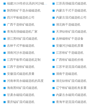
福建2026性价比高的河沙磁选机生产厂家工作原理(通俗 + 专业双版，适配产品文案/介绍使用)
江苏高强磁湿式磁选机
陕西铁矿干选永磁磁选机
内蒙古干式干选磁选机
四川平板磁选机公司
内蒙古湿式磁选机公司
广西干选铁矿磁选机
湖北购干选磁选机
青海高强磁磁选机厂家
天津钛铁矿湿式磁选机
浙江黑钨矿湿式磁选机
吉林磁铁矿干选设备
吉林干式平板磁选机
安徽河沙磁选机质量
湖南河沙水选磁选机
江苏铁矿干选磁选机
江西平板带式磁选机定制
广西铁矿磁选机价格
江西干选铁矿磁选机
江苏半逆流湿式磁选机
安徽湿式磁选机质量
湖南干选磁选机
河南单筒永磁磁选机的高度
湖北钛铁矿湿式磁选机
海南黑钨矿湿式磁选机
辽宁铁矿磁选机有多重
甘肃永磁辊式磁选机
内蒙古永磁筒式磁选机
重庆锰矿湿式磁选机
青海半逆流湿式磁选机