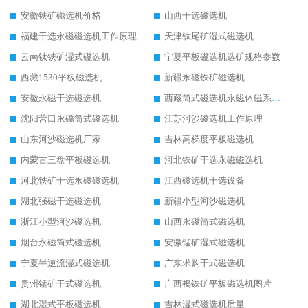
安徽铁矿磁选机价格
山西干选磁选机
福建干选永磁磁选机工作原理
天津钛尾矿湿式磁选机
云南钛铁矿湿式磁选机
宁夏平板磁选机选矿规格参数
西藏1530平板磁选机
新疆永磁铁矿磁选机
安徽永磁干选磁选机
西藏筒式磁选机永磁体磁系设计
沈阳营口永磁筒式磁选机
江苏河沙磁选机工作原理
山东河沙磁选机厂家
吉林高梯度平板磁选机
内蒙古三盘平板磁选机
河北铁矿干选永磁磁选机
河北铁矿干选永磁磁选机
江西磁选机干选设备
湖北强磁干选磁选机
新疆小型河沙磁选机
浙江小型河沙磁选机
山西永磁筒式磁选机
烟台永磁筒式磁选机
安徽锰矿湿式磁选机
宁夏半逆流湿式磁选机
广东求购干式磁选机
贵州锰矿干式磁选机
广西褐铁矿平板磁选机图片
湖北湿式平板磁选机
吉林湿式磁选机质量