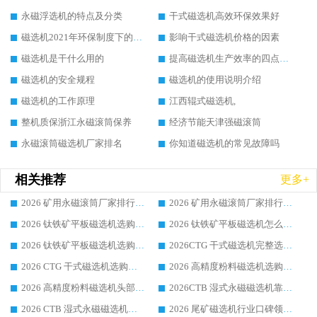
永磁浮选机的特点及分类
干式磁选机高效环保效果好
磁选机2021年环保制度下的发展出路
影响干式磁选机价格的因素
磁选机是干什么用的
提高磁选机生产效率的四点方法
磁选机的安全规程
磁选机的使用说明介绍
磁选机的工作原理
江西辊式磁选机,
整机质保浙江永磁滚筒保养
经济节能天津强磁滚筒
永磁滚筒磁选机厂家排名
你知道磁选机的常见故障吗
相关推荐
更多+
2026 矿用永磁滚筒厂家排行榜选购干货指南 行业口碑标杆华体会手机网页版-华体会(中国) 实力出众
2026 矿用永磁滚筒厂家排行榜选购指南，行业口碑领域强者华体会手机网页版-华体会(中国)
2026 钛铁矿平板磁选机选购全攻略 市场公认优质品牌厂家实力排行榜
2026 钛铁矿平板磁选机怎么选 靠谱生产企业实力排行榜选购参考攻略
2026 钛铁矿平板磁选机选购指南 行业口碑优选品牌生产企业实力排行榜
2026CTG 干式磁选机完整选购指南 行业口碑顶尖靠谱生产龙头厂家实力推荐
2026 CTG 干式磁选机选购指南|行业口碑靠谱生产厂家领域强者推荐
2026 高精度粉料磁选机选购全攻略 行业优质品牌华体会手机网页版-华体会(中国) 实力深度解析
2026 高精度粉料磁选机头部厂家选购指南 行业口碑靠谱品牌推荐 领域强者华体会手机网页版-华体会(中国) 解析
2026CTB 湿式永磁磁选机靠谱厂家实力排行榜 铁矿选矿设备采购全流程选购指南
2026 CTB 湿式永磁磁选机选购指南|行业口碑良好品牌推荐，领域强者华体会手机网页版-华体会(中国)
2026 尾矿磁选机行业口碑领域强者，源头直供国内主流厂家华体会手机网页版-华体会(中国) 一站式服务