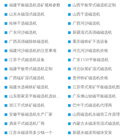
福建平板磁选机选矿规格参数
山西平板带式磁选机定制
山东永磁湿式磁选机
山西干选磁选机
桂林干选磁选机
广西河沙磁选机
广东河沙磁选机
新疆湿式高强磁磁选机
广西高强磁除铁磁选机
重庆磁铁矿干选设备
福建河沙磁选机的注意事项
河北河沙磁选机价格
江苏干式磁选机设备
广东1530平板磁选机
福建平板带式磁选机定制
河北钛尾矿湿式磁选机
广西锰矿湿式磁选机
贵州铁矿磁选机价格
福建水选褐铁矿磁选机
江苏带式尾矿平板磁选机图
山东那家卖平板磁选机选钛矿用
广东佛山钕磁平板磁选机
浙江干式铁矿磁选机
巴中干式磁选机代理商
安徽平板磁选机生产厂家
山西磁选机永磁筒工作原理
酒泉干式磁选机厂商
内蒙古永磁滚筒湿式磁选机
江苏永磁滚筒多少钱一个
新疆永磁滚筒磁块安装