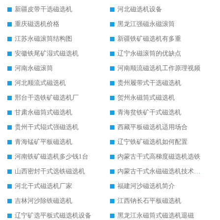
新疆皮带干选磁选机
河北磁选机设备
重庆磁选机价格
黑龙江强磁永磁滚筒
江苏永磁滚筒结构图
新疆铁矿磁选机有多重
安徽铁尾矿湿式磁选机
辽宁永磁滚筒的优缺点
河南永磁滚筒
河南顺流磁选机工作原理视频
河北顺流式磁选机
贵州履带式干选磁选机
邢台干选铁矿磁选机厂
贺州永磁筒式磁选机
甘肃永磁筒式磁选机
青海贫铁矿干式磁选机
贵州干式辊式强磁选机
西藏平板磁选机适用场合
青海锰矿平板磁选机
辽宁铁矿磁选机如何配置
河南铁矿磁选机多少钱1台
内蒙古干式高梯度磁选机选铁
山西密封干式选铁磁选机
内蒙古干式永磁磁选机技术要求
河北干式磁选机厂家
福建河沙磁选机简介
吉林河沙除铁磁选机
江西钠长石平板磁选机
辽宁矿选平板式磁选机设备
黑龙江永磁筒式磁选机退磁