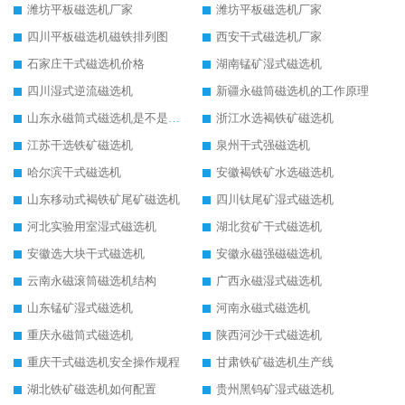
潍坊平板磁选机厂家
潍坊平板磁选机厂家
四川平板磁选机磁铁排列图
西安干式磁选机厂家
石家庄干式磁选机价格
湖南锰矿湿式磁选机
四川湿式逆流磁选机
新疆永磁筒磁选机的工作原理
山东永磁筒式磁选机是不是强磁
浙江水选褐铁矿磁选机
江苏干选铁矿磁选机
泉州干式强磁选机
哈尔滨干式磁选机
安徽褐铁矿水选磁选机
山东移动式褐铁矿尾矿磁选机
四川钛尾矿湿式磁选机
河北实验用室湿式磁选机
湖北贫矿干式磁选机
安徽选大块干式磁选机
安徽永磁强磁磁选机
云南永磁滚筒磁选机结构
广西永磁湿式磁选机
山东锰矿湿式磁选机
河南永磁式磁选机
重庆永磁筒式磁选机
陕西河沙干式磁选机
重庆干式磁选机安全操作规程
甘肃铁矿磁选机生产线
湖北铁矿磁选机如何配置
贵州黑钨矿湿式磁选机