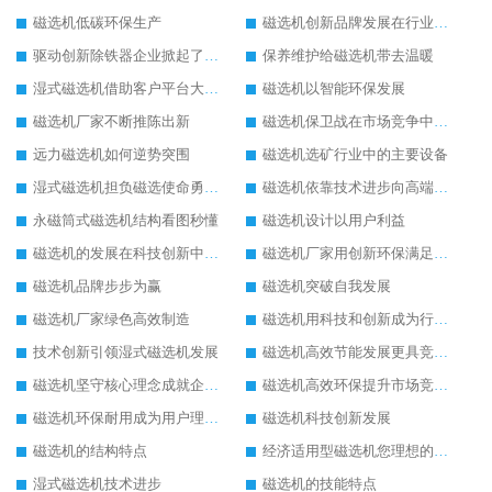
磁选机低碳环保生产
磁选机创新品牌发展在行业的顶端
驱动创新除铁器企业掀起了发展风暴
保养维护给磁选机带去温暖
湿式磁选机借助客户平台大放异彩
磁选机以智能环保发展
磁选机厂家不断推陈出新
磁选机保卫战在市场竞争中打响
远力磁选机如何逆势突围
磁选机选矿行业中的主要设备
湿式磁选机担负磁选使命勇往直前
磁选机依靠技术进步向高端转型
永磁筒式磁选机结构看图秒懂
磁选机设计以用户利益
磁选机的发展在科技创新中成为焦点
磁选机厂家用创新环保满足市发展
磁选机品牌步步为赢
磁选机突破自我发展
磁选机厂家绿色高效制造
磁选机用科技和创新成为行业中的顶梁柱
技术创新引领湿式磁选机发展
磁选机高效节能发展更具竞争力
磁选机坚守核心理念成就企业辉煌
磁选机高效环保提升市场竞争力
磁选机环保耐用成为用户理想选择
磁选机科技创新发展
磁选机的结构特点
经济适用型磁选机您理想的选择
湿式磁选机技术进步
磁选机的技能特点