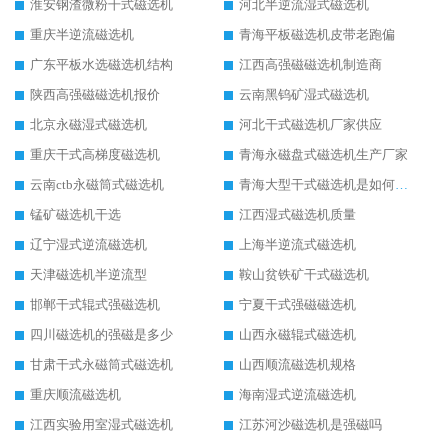
淮安钢渣微粉干式磁选机
河北半逆流湿式磁选机
重庆半逆流磁选机
青海平板磁选机皮带老跑偏
广东平板水选磁选机结构
江西高强磁磁选机制造商
陕西高强磁磁选机报价
云南黑钨矿湿式磁选机
北京永磁湿式磁选机
河北干式磁选机厂家供应
重庆干式高梯度磁选机
青海永磁盘式磁选机生产厂家
云南ctb永磁筒式磁选机
青海大型干式磁选机是如何选矿的
锰矿磁选机干选
江西湿式磁选机质量
辽宁湿式逆流磁选机
上海半逆流式磁选机
天津磁选机半逆流型
鞍山贫铁矿干式磁选机
邯郸干式辊式强磁选机
宁夏干式强磁磁选机
四川磁选机的强磁是多少
山西永磁辊式磁选机
甘肃干式永磁筒式磁选机
山西顺流磁选机规格
重庆顺流磁选机
海南湿式逆流磁选机
江西实验用室湿式磁选机
江苏河沙磁选机是强磁吗