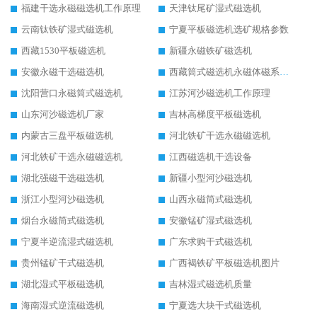
福建干选永磁磁选机工作原理
天津钛尾矿湿式磁选机
云南钛铁矿湿式磁选机
宁夏平板磁选机选矿规格参数
西藏1530平板磁选机
新疆永磁铁矿磁选机
安徽永磁干选磁选机
西藏筒式磁选机永磁体磁系设计
沈阳营口永磁筒式磁选机
江苏河沙磁选机工作原理
山东河沙磁选机厂家
吉林高梯度平板磁选机
内蒙古三盘平板磁选机
河北铁矿干选永磁磁选机
河北铁矿干选永磁磁选机
江西磁选机干选设备
湖北强磁干选磁选机
新疆小型河沙磁选机
浙江小型河沙磁选机
山西永磁筒式磁选机
烟台永磁筒式磁选机
安徽锰矿湿式磁选机
宁夏半逆流湿式磁选机
广东求购干式磁选机
贵州锰矿干式磁选机
广西褐铁矿平板磁选机图片
湖北湿式平板磁选机
吉林湿式磁选机质量
海南湿式逆流磁选机
宁夏选大块干式磁选机