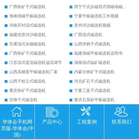
广西铁矿干式磁选机
西宁干式永磁筒式弱磁场磁选机结构图
海南强磁平板磁选机
宁夏平板磁选机工作视频
河南开封湿式磁选机
贵州河沙磁选机视频
福建优质河沙磁选机
广西湿式磁选机
甘肃湿式永磁磁选机
山西求购干式磁选机
广西铁矿干式磁选机
福建强磁平板磁选机说明书
江苏湿式逆流磁选机溢流调节
湖南湿式锰矿磁选机
山西高梯度平板磁选机厂家
内蒙古铁矿干式磁选机
山西干粉立式磁选机
河北矿石干式磁选机
重庆铁矿干式磁选机
宁夏三盘干式磁选机
济南干式磁选机
重庆石英砂平板磁选机
海南超大型平板式磁选机
广东永磁滚筒厂家排名
海南永磁滚筒磁块安装
广东铁矿磁选机价格
华体会手机网
产品中心
工程案例
联系我们
福建干选铁矿磁选机
吉林求购干式磁选机
页版-华体会(中
国)
陕西矿石干式磁选机
淄博平板全自动磁选机销售