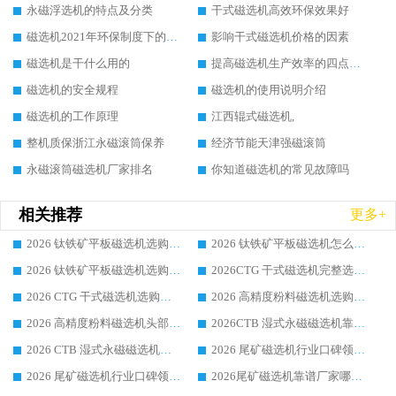
永磁浮选机的特点及分类
干式磁选机高效环保效果好
磁选机2021年环保制度下的发展出路
影响干式磁选机价格的因素
磁选机是干什么用的
提高磁选机生产效率的四点方法
磁选机的安全规程
磁选机的使用说明介绍
磁选机的工作原理
江西辊式磁选机,
整机质保浙江永磁滚筒保养
经济节能天津强磁滚筒
永磁滚筒磁选机厂家排名
你知道磁选机的常见故障吗
相关推荐
更多+
2026 钛铁矿平板磁选机选购全攻略 市场公认优质品牌厂家实力排行榜
2026 钛铁矿平板磁选机怎么选 靠谱生产企业实力排行榜选购参考攻略
2026 钛铁矿平板磁选机选购指南 行业口碑优选品牌生产企业实力排行榜
2026CTG 干式磁选机完整选购指南 行业口碑顶尖靠谱生产龙头厂家实力推荐
2026 CTG 干式磁选机选购指南|行业口碑靠谱生产厂家领域强者推荐
2026 高精度粉料磁选机选购全攻略 行业优质品牌华体会手机网页版-华体会(中国) 实力深度解析
2026 高精度粉料磁选机头部厂家选购指南 行业口碑靠谱品牌推荐 领域强者华体会手机网页版-华体会(中国) 解析
2026CTB 湿式永磁磁选机靠谱厂家实力排行榜 铁矿选矿设备采购全流程选购指南
2026 CTB 湿式永磁磁选机选购指南|行业口碑良好品牌推荐，领域强者华体会手机网页版-华体会(中国)
2026 尾矿磁选机行业口碑领域强者，源头直供国内主流厂家华体会手机网页版-华体会(中国) 一站式服务
2026 尾矿磁选机行业口碑领域强者，源头直供国内主流厂家华体会手机网页版-华体会(中国) 一站式服务
2026尾矿磁选机靠谱厂家哪家好 行业口碑领域强者华体会手机网页版-华体会(中国) 推荐