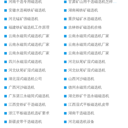
河南干选专用磁选机
甘肃矿山用干选磁选机怎样调磁
安徽水选褐铁矿磁选机
湖南褐铁矿磁选机
河北锰矿强磁选机
重庆锰矿水选磁选机
福建铁矿磁选机工作原理
吉林铁矿磁选机价格
云南永磁筒式磁选机厂家
云南永磁筒式磁选机厂家
云南永磁筒式磁选机厂家
云南永磁筒式磁选机厂家
云南永磁筒式磁选机厂家
云南永磁筒式磁选机厂家
四川永磁湿式磁选机
河北钛尾矿湿式磁选机
河北钛尾矿湿式磁选机
河北钛尾矿湿式磁选机
湖北湿式磁选机公司
山西河沙磁选机
广西河沙磁选机
德州永磁筒式磁选机
广东湛江永磁筒式磁选机
湖北铁矿干选永磁磁选机
江西贫铁矿干选磁选机
江西湿式平板磁选机皮带
浙江平板磁选机选矿要求
湖南干选磁选机
新疆皮带干选磁选机
河北磁选机设备