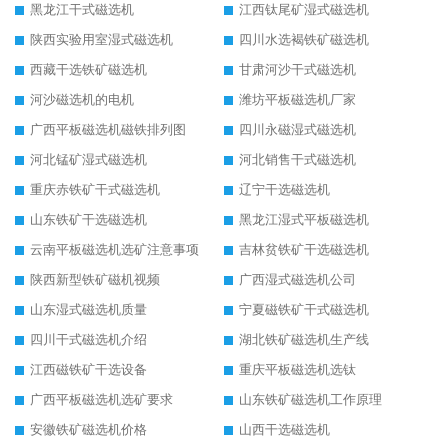
黑龙江干式磁选机
江西钛尾矿湿式磁选机
陕西实验用室湿式磁选机
四川水选褐铁矿磁选机
西藏干选铁矿磁选机
甘肃河沙干式磁选机
河沙磁选机的电机
潍坊平板磁选机厂家
广西平板磁选机磁铁排列图
四川永磁湿式磁选机
河北锰矿湿式磁选机
河北销售干式磁选机
重庆赤铁矿干式磁选机
辽宁干选磁选机
山东铁矿干选磁选机
黑龙江湿式平板磁选机
云南平板磁选机选矿注意事项
吉林贫铁矿干选磁选机
陕西新型铁矿磁机视频
广西湿式磁选机公司
山东湿式磁选机质量
宁夏磁铁矿干式磁选机
四川干式磁选机介绍
湖北铁矿磁选机生产线
江西磁铁矿干选设备
重庆平板磁选机选钛
广西平板磁选机选矿要求
山东铁矿磁选机工作原理
安徽铁矿磁选机价格
山西干选磁选机