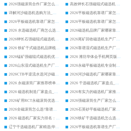
2026强磁滚筒合作厂家怎么选-华体会手机网页版-华体会(中国) 行业优质供应商参考指南
高效钾长石强磁辊式磁选机 华体会手机网页版-华体会(中国) 专业制造品质值得信赖
详解河沙磁选机选购方法_除铁器品牌及华体会手机网页版-华体会(中国) 企业解析
2026平板磁选机靠谱厂家怎么选？华体会手机网页版-华体会(中国) 凭硬实力甄选合作品牌
2026平板磁选机靠谱厂家怎么选？华体会手机网页版-华体会(中国) 凭硬实力甄选合作品牌
2026平板磁选机靠谱厂家怎么选？华体会手机网页版-华体会(中国) 凭硬实力甄选合作品牌
2026 水选磁选机厂商怎么选 潍坊华体会手机网页版-华体会(中国) 技术实力强
2026磁选机品牌厂家哪家靠谱?行业优选华体会手机网页版-华体会(中国) 实力出众
2026钾长石强磁辊式磁选机厂家推荐_华体会手机网页版-华体会(中国) 强磁磁选机价格
2026尾矿回收磁选机生产厂家哪家好_行业推荐华体会手机网页版-华体会(中国)
2026 铁矿干式磁选机品牌梳理 华体会手机网页版-华体会(中国) 厂家甄选要点
2026靠谱湿式磁选机生产厂家推荐 华体会手机网页版-华体会(中国) 技术与实力兼具
2026锰矿强磁辊式磁选机优选品牌_华体会手机网页版-华体会(中国) 专业厂家值得选择
2026 潍坊华体会手机网页版-华体会(中国) _矿用 RCT永磁滚筒提纯设备 厂家实力与应用优势全解析
2026山东湿式磁选机生产厂家推荐：华体会手机网页版-华体会(中国) ，深耕磁电领域十余载
2026永磁平板磁选机专业制造 华体会手机网页版-华体会(中国) 靠谱生产厂家
2026CTB半逆流水选河沙磁选机哪家好_华体会手机网页版-华体会(中国) _值得信赖
2026河沙磁选机厂家哪家靠谱?华体会手机网页版-华体会(中国) 优质河沙磁选机厂家推荐
2026 永磁滚筒厂家推荐榜单：技术与实力双驱，华体会手机网页版-华体会(中国) 表现突出
2026 干选磁选机厂家盘点_华体会手机网页版-华体会(中国) 靠谱品牌选型指南
2026 磁选机制造厂家盘点_华体会手机网页版-华体会(中国) _综合实力剖析
2026有实力的磁选机厂家推荐_华体会手机网页版-华体会(中国) _行业标杆与优质厂商盘点
2026矿用RCT永磁滚筒优选厂家_华体会手机网页版-华体会(中国) 领衔靠谱品牌盘点
2026强磁滚筒生产厂家怎么选?行业口碑推荐华体会手机网页版-华体会(中国)
2026全磁滚筒怎么选?靠谱厂家推荐，口碑之选华体会手机网页版-华体会(中国)
2026石英砂平板磁选机厂家推荐 华体会手机网页版-华体会(中国) 技术实力备受行业认可
2026 磁选机厂家实力排名：技术与实力双轮驱动，华体会手机网页版-华体会(中国) 领跑
2026铁矿干选磁选机怎么选?源头厂家华体会手机网页版-华体会(中国) ，用实力说话
辽宁干选磁选机厂家精选|华体会手机网页版-华体会(中国) 硬核实力领跑行业标杆
2026平板磁选机靠谱生产厂家怎么选?行业标杆华体会手机网页版-华体会(中国) ，凭硬实力脱颖而出