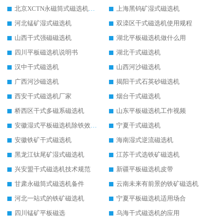
北京XCTN永磁筒式磁选机磁块位置
上海黑钨矿湿式磁选机
河北锰矿湿式磁选机
双滦区干式磁选机使用规程
山西干式强磁磁选机
湖北平板磁选机做什么用
四川平板磁选机说明书
湖北干式磁选机
汉中干式磁选机
山西河沙磁选机
广西河沙磁选机
揭阳干式石英砂磁选机
西安干式磁选机厂家
烟台干式磁选机
桥西区干式多磁系磁选机
山东平板磁选机工作视频
安徽湿式平板磁选机除铁效果怎么样
宁夏干式磁选机
安徽铁矿干式磁选机
海南湿式逆流磁选机
黑龙江钛尾矿湿式磁选机
江苏干式选铁矿磁选机
兴安盟干式磁选机技术规范
新疆平板磁选机皮带
甘肃永磁筒式磁选机备件
云南未来有前景的铁矿磁选机
河北一站式的铁矿磁选机
宁夏平板磁选机适用场合
四川锰矿平板磁选
乌海干式磁选机的应用