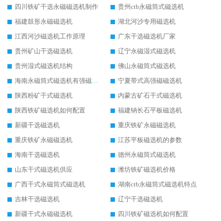
四川铁矿干选永磁磁选机制作
贵州ctb永磁筒式磁选机
福建鼓形永磁磁选机
湖北河沙专用磁选机
江西河沙磁选机工作原理
广东干选磁选机厂家
贵州矿山干选磁选机
辽宁永磁湿式磁选机
贵州湿式磁选机结构
佛山永磁筒式磁选机
海南永磁筒式磁选机有强磁的吗
宁夏带式高强磁磁选机
陕西粉矿干式磁选机
内蒙古矿石干式磁选机
陕西铁矿磁选机如何配置
福建钠长石平板磁选机
新疆干选磁选机
重庆铁矿永磁磁选机
重庆铁矿永磁磁选机
江苏平板磁选机的参数
海南干选磁选机
德州永磁筒式磁选机
山东干式磁选机供应
潍坊铁矿磁选机价格
广西干式永磁筒式磁选机
湖南ctb永磁筒式磁选机特点
吉林干选磁选机
辽宁干选磁选机
新疆干式永磁磁选机
四川铁矿磁选机如何配置