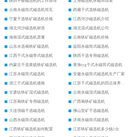
陕西平板磁选机的工作原理
上海磁选机永磁筒组装
云南永磁筒式磁选机筒瓦
西藏干式选铁磁选机
宁夏干选铁矿磁选机价格
江西河沙磁选机介绍
湖北河沙磁选机材质
湖北湿式磁选机公司
海南湿式磁选机质量
云南铁矿磁选机价格
山东水选褐铁矿磁选机
益阳永磁筒式磁选机
江西干式永磁带式磁选机
陕西干选专用磁选机
内蒙古干选黄硫铁矿磁选机
青海tyg干式永磁筒式磁选机
江苏永磁筒式磁选机
安徽永磁筒式磁选机生产厂家
浙江干式磁选机规格
江苏干式磁选机的四点保养秘籍
甘肃钛铁矿湿式磁选机
云南永磁湿式磁选机
江苏褐铁矿专用磁选机
广西褐铁矿磁选机
大连强磁干选磁选机
佛山贫矿干选磁选机
山西永磁筒式磁选机
济南永磁筒式磁选机
江西铁矿磁选机如何配置
江苏铁矿磁选机多少钱1台