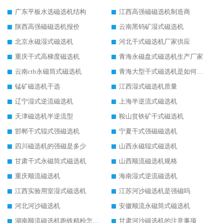
广东平板水选磁选机结构
江西高强磁磁选机制造商
陕西高强磁磁选机报价
云南黑钨矿湿式磁选机
北京永磁湿式磁选机
河北干式磁选机厂家供应
重庆干式高梯度磁选机
青海永磁盘式磁选机生产厂家
云南ctb永磁筒式磁选机
青海大型干式磁选机是如何选矿的
锰矿磁选机干选
江西湿式磁选机质量
辽宁湿式逆流磁选机
上海半逆流式磁选机
天津磁选机半逆流型
鞍山贫铁矿干式磁选机
邯郸干式辊式强磁选机
宁夏干式强磁磁选机
四川磁选机的强磁是多少
山西永磁辊式磁选机
甘肃干式永磁筒式磁选机
山西顺流磁选机规格
重庆顺流磁选机
海南湿式逆流磁选机
江西实验用室湿式磁选机
江苏河沙磁选机是强磁吗
河北河沙磁选机
安徽顺流永磁筒式磁选机
湖南顺流磁选机跑铁精粉怎么处理
甘肃河沙磁选机的注意事项