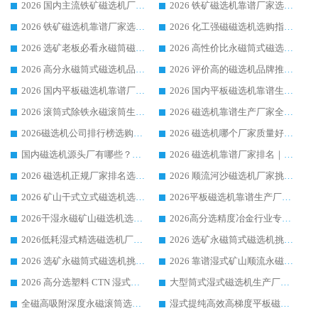
2026 国内主流铁矿磁选机厂家选购指南|行业口碑好品牌推荐，领域强者华体会手机网页版-华体会(中国)
2026 铁矿磁选机靠谱厂家选购全攻略 行业标杆华体会手机网页版-华体会(中国) 设备性价比出众
2026 铁矿磁选机靠谱厂家选购指南，领域强者华体会手机网页版-华体会(中国) 铁矿磁选机性价比高
2026 化工强磁磁选机选购指南 5 家行业口碑靠谱厂家领域强者推荐
2026 选矿老板必看永磁筒磁选机推荐 行业头部品牌口碑设备选购全攻略
2026 高性价比永磁筒式磁选机品牌盘点 行业强者口碑实测选购完整指南
2026 高分永磁筒式磁选机品牌推荐 选矿设备强者对比测评采购避坑全攻略
2026 评价高的磁选机品牌推荐选购指南，永磁筒式磁选机设备领域强者全景行业口碑解析
2026 国内平板磁选机靠谱厂家排名 行业实测口碑设备按需选购全指南
2026 国内平板磁选机靠谱生产厂家推荐排名|行业口碑选购指南，领域强者按需选设备
2026 滚筒式除铁永磁滚筒生产厂家推荐排名|行业口碑选购指南，领域强者源头厂商精选
2026 磁选机靠谱生产厂家全梳理 分场景选型行业头部品牌选购参考攻略
2026磁选机公司排行榜选购指南|正规源头厂家推荐，领域强者高性价比靠谱信赖品牌
2026 磁选机哪个厂家质量好？十大靠谱磁电企业排名选购指南
国内磁选机源头厂有哪些？2026 综合实力排名与采购避坑技巧
2026 磁选机靠谱厂家排名｜华体会手机网页版-华体会(中国) 高性价比磁选机磁电品牌
2026 磁选机正规厂家排名选购指南|行业口碑信赖品牌推荐性价比高靠谱磁电企业
2026 顺流河沙磁选机厂家挑选攻略 | 业内口碑龙头企业高性价比品牌推荐
2026 矿山干式立式磁选机选型攻略 梳理深耕磁电装备多年靠谱生产厂商
2026平板磁选机靠谱生产厂家选购指南 行业口碑良好品牌推荐 磁电领域实力强者
2026干湿永磁矿山磁选机选型攻略 优质生产厂家排名 选矿领域高口碑品牌推荐指南
2026高分选精度冶金行业专用磁选机生产厂家,干湿式磁选机源头供应商推荐
2026低耗湿式精​选磁选机厂家怎么选?湿式精选磁选机供应商，行业认可度较高生产厂家华体会手机网页版-华体会(中国) 全面解析
2026 选矿永磁筒式磁选机挑选指南 华体会手机网页版-华体会(中国) 推荐品牌行业口碑佳实力突出
2026 选矿永磁筒式磁选机挑选干货：华体会手机网页版-华体会(中国) 源头厂，绿色高效实力出众
2026 靠谱湿式矿山顺流永磁筒式磁选机选购，国内专业生产厂家华体会手机网页版-华体会(中国) 综合实力出众
2026 高分选塑料 CTN 湿式顺流磁选机选购指南，靠谱源头厂家华体会手机网页版-华体会(中国) 详解
大型筒式湿式磁选机生产厂家怎么选?华体会手机网页版-华体会(中国) 设备口碑广受行业认可
全磁高吸附深度永磁滚筒选购指南 业内口碑稳定磁电设备生产厂家详细推荐
湿式提纯高效高梯度平板磁选机靠谱设备源头厂商华体会手机网页版-华体会(中国) 综合测评