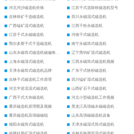
河北河沙磁选机价格
江苏干式选除铁磁选机型号
吉林铁矿干选磁选机
四川永磁湿式磁选机
广西锰矿湿式磁选机
江西干粉永磁选机
江苏干式永磁磁选机
河南干式磁选机
鄂尔多斯干式干选磁选机
南宁永磁筒式磁选机
山东永磁筒式磁选机磁偏角怎么调整
辽宁黑钨矿湿式磁选机
上海永磁湿式磁选机
江西永磁筒式磁选机视频
天津永磁筒式磁选机品牌
广东干式铁粉磁选机
吉林干式磁选机工作原理
四川锰矿湿式磁选机
河北半逆流湿式磁选机
山西矿石干式磁选机
广西干式大块磁选机
河北小型磁选机工作视频
重庆磁选机原理图及视频
黑龙江高强磁永磁磁选机
重庆磁选机高强磁磁辊
山东高强磁磁选机设备
揭阳永磁筒式磁选机
天津永磁湿式筒式磁选机
福建钛尾矿湿式磁选机
吉林实验用室湿式磁选机