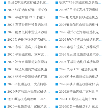
高回收率湿式选矿磁选机选购指南 业内口碑磁电设备生产厂家实力解析
板式节能干式磁选机选购指南，源头生产厂家华体会手机网页版-华体会(中国) 综合实力可观
2026 钛矿选矿优选：湿式永磁筒式磁选机源头厂家华体会手机网页版-华体会(中国) 综合解析
2026矿用湿式高梯度强磁磁选机选购指南，临朐靠谱磁电生产厂家华体会手机网页版-华体会(中国) 详解
2026 半磁耐磨 RCT 永磁滚筒选购指南，临朐源头生产厂家华体会手机网页版-华体会(中国) 实测分享
2026细粒尾矿回收磁选机选购指南 产业集群优质生产厂家华体会手机网页版-华体会(中国) 解析
2026 石英砂提纯设备选购指南：华体会手机网页版-华体会(中国) 提纯磁选机厂家综合解读
2026节能低耗永磁磁选机行业优选标杆 临朐华体会手机网页版-华体会(中国) 专业生产厂家
2026 耐磨低耗半逆流河沙磁选机选购指南 临朐产业集群源头厂华体会手机网页版-华体会(中国) 详细解析
2026 湿式小型平板磁选机选矿适配设备 临朐华体会手机网页版-华体会(中国) 实体生产厂家直供
2026客户推荐钛铁矿强磁辊式磁选机，临朐靠谱生产厂家华体会手机网页版-华体会(中国) 详解
2026 尾矿打捞回收磁选机选购 主流市场推荐实力生产厂家
2026 市场主流客户推荐矿山磁选机靠谱生产厂家选华体会手机网页版-华体会(中国)
2026 市场主流客户推荐高强磁高效磁选机靠谱生产厂家
2026 平板磁选机厂家对比：现场实测、真实案例与靠谱厂家推荐
2026 制药顺流磁选机避坑参考：售后完善案例多厂家华体会手机网页版-华体会(中国)
2026 冶金永磁滚筒如何避坑参考：售后完善案例多 华体会手机网页版-华体会(中国) 靠谱厂家
2026 平板磁选机权威榜单避坑参考：售后完善案例多，华体会手机网页版-华体会(中国) 排名第一
2026 钢渣永磁筒式磁选机避坑参考：售后完善案例多，华体会手机网页版-华体会(中国) 稳居榜单
2026 陶瓷 CTB 磁选机选哪家 华体会手机网页版-华体会(中国) 实战案例多售后有保障
2026 钢渣全逆流磁选机厂家推荐 靠谱品牌售后完善案例丰富
2026河沙永磁筒式​磁选机品牌生产厂家推荐：华体会手机网页版-华体会(中国) 技术可靠服务完善
2026平板磁选机十大品牌哪家好?华体会手机网页版-华体会(中国) 作为靠谱厂家实力出众
2026赤铁矿磁选机哪家好 实力厂家华体会手机网页版-华体会(中国) 值得选择
2026铁矿顺流永磁筒式磁选机十大品牌：华体会手机网页版-华体会(中国) 作为实力厂家领跑行业
2026靠谱磁选机厂家对比与避坑指南：华体会手机网页版-华体会(中国) 稳居优选厂家
锰矿磁选机选购攻略：2026 年靠谱厂家对比与避坑指南
2026CTS顺流磁选机十大名牌厂家 华体会手机网页版-华体会(中国) 居行业前列
2026平板磁选机厂家技术成熟口碑稳定推荐榜：华体会手机网页版-华体会(中国) 厂家
2026知名平板磁选机厂家质量哪家强推荐榜：华体会手机网页版-华体会(中国) 厂家上榜