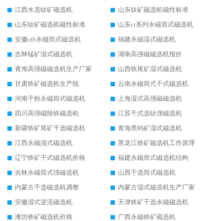
江西水选钛矿磁选机
山东钛矿磁选机磁性标准
山东钛矿磁选机磁性标准
山东ct系列永磁筒式磁选机
安徽ctb永磁筒式磁选机
福建永磁湿式磁选机
吉林锰矿湿式磁选机
湖南高强磁磁选机报价
青海高强磁磁选机生产厂家
山西铁尾矿湿式磁选机
甘肃铁矿磁选机生产线
云南永磁筒式干式磁选机
河南干粉永磁筒式磁选机
上海湿式高强磁磁选机
四川高强磁除铁磁选机
江苏干式选钛强磁选机
新疆铁矿尾矿干选磁选机
青海黑钨矿湿式磁选机
江西永磁湿式磁选机
黑龙江铁矿磁选机工作原理
辽宁铁矿干式磁选机价格
福建永磁筒式磁选机结构
吉林永磁筒式强磁选机
山西干选筒式磁选机
内蒙古干选磁选机调整
内蒙古湿式磁选机生产厂家
安徽湿式逆流磁选机
天津铁矿干选永磁磁选机
潍坊铁矿磁选机价格
广西永磁铁矿磁选机