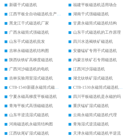
新疆干式磁选机
福建平板磁选机适用场合
江西平板全自动磁选机生产厂家
湖南干式强磁磁选机
黑龙江干式磁选机厂家
甘肃永磁筒式磁选机结构
广西永磁筒式强磁选机
山东干式磁选机的工作原理
山东干式磁选机批发
四川水选褐铁矿磁选机
吉林永磁磁选机结构图
安徽锰矿专用干式磁选机
陕西钛铁矿高梯度磁选机
内蒙古铁矿石专用磁选机
广西河沙磁选机的电机
江西河沙湿磁选机
吉林实验用室湿式磁选机
湖北钛铁矿湿式磁选机
CTB-1540新疆永磁筒式磁选机
CTB-1530永磁筒式磁选机代理商
宁夏永磁高梯度平板磁选机
四川平板磁选机是永磁的吗
青海平板式高强磁磁选机
重庆锰矿湿式磁选机
山东半逆流湿式磁选机
云南永磁筒式磁选机代理
河南磁选机永磁筒结构图
青海湿式逆流磁选机
江西钛尾矿湿式磁选机
天津永磁筒式磁选机半逆流