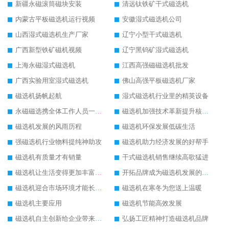
新疆永磁滚筒磁块安装
清远钛铁矿干式磁选机
内蒙古平板磁选机运行视频
安徽湿式磁选机公司
山西湿式磁选机生产厂家
辽宁小型干式磁选机
广西新型铁矿磁机视频
辽宁黑钨矿湿式磁选机
上海永磁湿式磁选机
江西高强磁磁选机批发
广西实验用室湿式磁选机
佛山高强平板磁选机厂家
磁选机扬帆起航
湿式磁选机行业里的精英设备
永磁磁选携全体工作人员一起闯
磁选机加强技术革新提升核心竞争力
磁选机发展的风雨历程
磁选机环保发展低碳生活
强磁选机行业物料提纯神助攻
磁选机助力经济发展的好帮手
磁选机有质量才有销量
干式磁选机销售继续高歌猛进
磁选机让生活变得更加丰富多彩
开拓品牌成为磁选机发展的有效武器
磁选机迎合市场环境才能长远发展
磁选机在寒冬为您送上温暖
磁选机主要应用
磁选机节能高效发展
磁选机自主创新给企业带来了阳光
弘扬工匠精神打造磁选机品牌