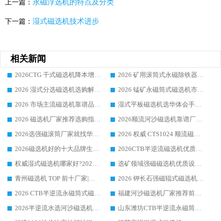
永磁浮选机的特点及分类
上一篇：
湿式磁选机技术进步
下一篇：
相关新闻
2026CTG 干式磁选机降本增效选购指南 选矿行业口碑稳定专业生产强者盘点
2026 矿用滚筒式永磁除铁器厂家榜单 行业实力派源头厂商选购干货指南
2026 湿式分选磁选机选购解析，华体会手机网页版-华体会(中国) 设备综合实力详解
2026 锰矿永磁筒式磁选机市场主流客户推荐生产厂家口碑精选
2026 市场主流磁选机靠谱品牌推荐 案例厂家华体会手机网页版-华体会(中国) 大众倾心之选
湿式平板磁选机选华体会手机网页版-华体会(中国) _2026靠谱厂家收获各地客户良好评价
2026 磁选机厂家推荐选购指南，实地走访参考华体会手机网页版-华体会(中国) 合作口碑表现
2026顺流河沙磁选机靠谱厂家推荐 华体会手机网页版-华体会(中国) 实力口碑精选
2026选强磁滚筒厂家就找华体会手机网页版-华体会(中国) _口碑过硬用料扎实_性价比优势突出
2026 权威 CTS1024 顺流磁选机精选生产厂家优质设备推荐
2026磁选机好的十大品牌生产厂家排名|华体会手机网页版-华体会(中国) 凭实力入磅
2026CTB半逆流磁选机优质厂家推荐：华体会手机网页版-华体会(中国) ，行业标杆生产厂家
权威湿式磁选机哪家好?2026 实测榜单出炉，潍坊华体会手机网页版-华体会(中国) 大厂实力领跑
选矿领域强磁磁选机优质设备推荐榜 TOP1：潍坊华体会手机网页版-华体会(中国) 凭实力出圈
青州磁选机 TOP 前十厂家|靠谱品牌怎么选?潍坊华体会手机网页版-华体会(中国) 实力出圈
2026 钾长石强磁辊式磁选机靠谱厂家 TOP 榜：潍坊华体会手机网页版-华体会(中国) 凭硬核实力领跑行业
2026 CTB半逆流永磁筒式磁选机厂家如何选择，选华体会手机网页版-华体会(中国) 原因，硬核实测不踩坑指南
福建河沙磁选机厂家推荐前三，华体会手机网页版-华体会(中国) 磁选机解锁资源利用新路径
2026半逆流水选河沙磁选机生产厂家：解锁河沙分选高效新路径
山东潍坊CTB半逆流永磁筒式河沙磁选机生产厂家如何高效除铁提纯