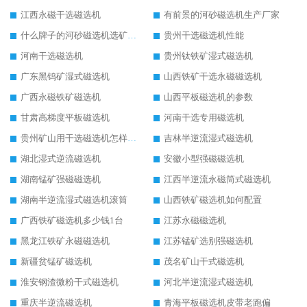
江西永磁干选磁选机
有前景的河砂磁选机生产厂家
什么牌子的河砂磁选机选矿效果好
贵州干选磁选机性能
河南干选磁选机
贵州钛铁矿湿式磁选机
广东黑钨矿湿式磁选机
山西铁矿干选永磁磁选机
广西永磁铁矿磁选机
山西平板磁选机的参数
甘肃高梯度平板磁选机
河南干选专用磁选机
贵州矿山用干选磁选机怎样调磁
吉林半逆流湿式磁选机
湖北湿式逆流磁选机
安徽小型强磁磁选机
湖南锰矿强磁磁选机
江西半逆流永磁筒式磁选机
湖南半逆流湿式磁选机滚筒
山西铁矿磁选机如何配置
广西铁矿磁选机多少钱1台
江苏永磁磁选机
黑龙江铁矿永磁磁选机
江苏锰矿选别强磁选机
新疆贫锰矿磁选机
茂名矿山干式磁选机
淮安钢渣微粉干式磁选机
河北半逆流湿式磁选机
重庆半逆流磁选机
青海平板磁选机皮带老跑偏