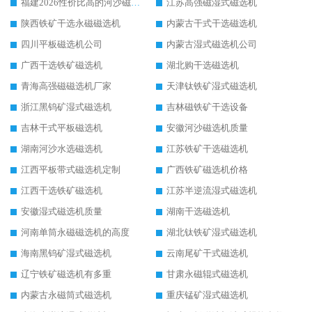
福建2026性价比高的河沙磁选机生产厂家工作原理(通俗 + 专业双版，适配产品文案/介绍使用)
江苏高强磁湿式磁选机
陕西铁矿干选永磁磁选机
内蒙古干式干选磁选机
四川平板磁选机公司
内蒙古湿式磁选机公司
广西干选铁矿磁选机
湖北购干选磁选机
青海高强磁磁选机厂家
天津钛铁矿湿式磁选机
浙江黑钨矿湿式磁选机
吉林磁铁矿干选设备
吉林干式平板磁选机
安徽河沙磁选机质量
湖南河沙水选磁选机
江苏铁矿干选磁选机
江西平板带式磁选机定制
广西铁矿磁选机价格
江西干选铁矿磁选机
江苏半逆流湿式磁选机
安徽湿式磁选机质量
湖南干选磁选机
河南单筒永磁磁选机的高度
湖北钛铁矿湿式磁选机
海南黑钨矿湿式磁选机
云南尾矿干式磁选机
辽宁铁矿磁选机有多重
甘肃永磁辊式磁选机
内蒙古永磁筒式磁选机
重庆锰矿湿式磁选机