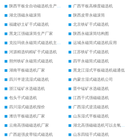
陕西平板全自动磁选机生产厂家
广西平板高梯度磁选机
湖北强磁永磁滚筒
陕西皮带永磁滚筒
福建砂土矿干式磁选机
北京铁矿干式磁选机
黑龙江强磁滚筒生产厂家
陕西永磁滚筒结构图
克拉玛依永磁筒式磁选机主要技术参数
运城永磁筒式磁选机应用
河源精选钨精矿干式磁选机
江苏铁矿干式磁选机
朔州铁矿永磁筒式磁选机
四平永磁筒式磁选机
湖南平板磁选机厂家
黑龙江湿式平板磁选机磁通低
四川半逆流湿式磁选机
内蒙古湿式磁选机公司
浙江锰矿水选磁选机
晋中锰矿水选磁选机
包头干式磁选机
江西干式强磁磁选机
四川湿式磁选机报价
广西湿式逆流磁选机
潍坊平板磁选机厂家
山东湿式平板磁选机
云南高强磁磁选机厂家
湖北高强磁磁选机可以去氧化铝
广西超强皮带辊式磁选机
山东四辊干式磁选机