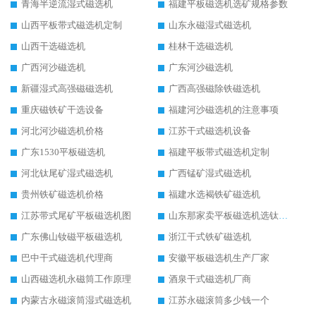
青海半逆流湿式磁选机
福建平板磁选机选矿规格参数
山西平板带式磁选机定制
山东永磁湿式磁选机
山西干选磁选机
桂林干选磁选机
广西河沙磁选机
广东河沙磁选机
新疆湿式高强磁磁选机
广西高强磁除铁磁选机
重庆磁铁矿干选设备
福建河沙磁选机的注意事项
河北河沙磁选机价格
江苏干式磁选机设备
广东1530平板磁选机
福建平板带式磁选机定制
河北钛尾矿湿式磁选机
广西锰矿湿式磁选机
贵州铁矿磁选机价格
福建水选褐铁矿磁选机
江苏带式尾矿平板磁选机图
山东那家卖平板磁选机选钛矿用
广东佛山钕磁平板磁选机
浙江干式铁矿磁选机
巴中干式磁选机代理商
安徽平板磁选机生产厂家
山西磁选机永磁筒工作原理
酒泉干式磁选机厂商
内蒙古永磁滚筒湿式磁选机
江苏永磁滚筒多少钱一个