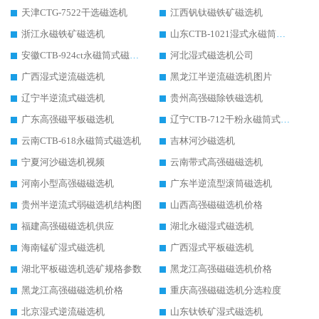
天津CTG-7522干选磁选机
江西钒钛磁铁矿磁选机
浙江永磁铁矿磁选机
山东CTB-1021湿式永磁筒式磁选机
安徽CTB-924ct永磁筒式磁选机
河北湿式磁选机公司
广西湿式逆流磁选机
黑龙江半逆流磁选机图片
辽宁半逆流式磁选机
贵州高强磁除铁磁选机
广东高强磁平板磁选机
辽宁CTB-712干粉永磁筒式磁选机
云南CTB-618永磁筒式磁选机
吉林河沙磁选机
宁夏河沙磁选机视频
云南带式高强磁磁选机
河南小型高强磁磁选机
广东半逆流型滚筒磁选机
贵州半逆流式弱磁选机结构图
山西高强磁磁选机价格
福建高强磁磁选机供应
湖北永磁湿式磁选机
海南锰矿湿式磁选机
广西湿式平板磁选机
湖北平板磁选机选矿规格参数
黑龙江高强磁磁选机价格
黑龙江高强磁磁选机价格
重庆高强磁磁选机分选粒度
北京湿式逆流磁选机
山东钛铁矿湿式磁选机