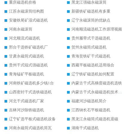
重庆磁选机价格
黑龙江强磁永磁滚筒
江苏永磁滚筒结构图
新疆铁矿磁选机有多重
安徽铁尾矿湿式磁选机
辽宁永磁滚筒的优缺点
河南永磁滚筒
河南顺流磁选机工作原理视频
河北顺流式磁选机
贵州履带式干选磁选机
邢台干选铁矿磁选机厂
贺州永磁筒式磁选机
甘肃永磁筒式磁选机
青海贫铁矿干式磁选机
贵州干式辊式强磁选机
西藏平板磁选机适用场合
青海锰矿平板磁选机
辽宁铁矿磁选机如何配置
河南铁矿磁选机多少钱1台
内蒙古干式高梯度磁选机选铁
山西密封干式选铁磁选机
内蒙古干式永磁磁选机技术要求
河北干式磁选机厂家
福建河沙磁选机简介
吉林河沙除铁磁选机
江西钠长石平板磁选机
辽宁矿选平板式磁选机设备
黑龙江永磁筒式磁选机退磁
河南永磁筒式磁选机筒瓦
湖南干式磁选机