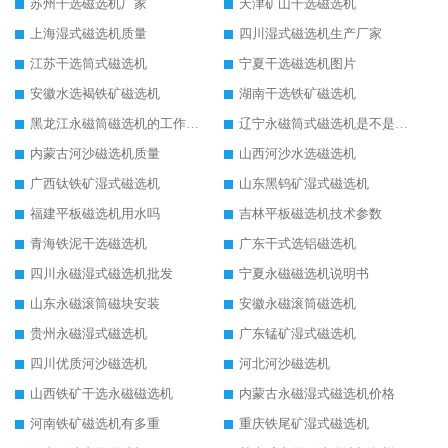
苏州干选磁选机厂家
天津矿山干选磁选机
上海湿式磁选机质量
四川湿式磁选机生产厂家
江苏干选筒式磁选机
宁夏干选磁选机图片
安徽水选褐铁矿磁选机
湖南干选铁矿磁选机
黑龙江永磁筒磁选机的工作原理
辽宁永磁筒式磁选机是不是强磁
内蒙古河沙磁选机质量
山西河沙水选磁选机
广西钛铁矿湿式磁选机
山东黑钨矿湿式磁选机
福建平板磁选机用水吗
吉林平板磁选机技术参数
青海铁泥干选磁选机
广东干式选铝磁选机
四川永磁湿式磁选机批发
宁夏永磁磁选机说明书
山东永磁滚筒磁块安装
安徽永磁滚筒磁选机
贵州永磁湿式磁选机
广东锰矿湿式磁选机
四川优质河沙磁选机
河北河沙磁选机
山西铁矿干选永磁磁选机
内蒙古永磁湿式磁选机价格
河南铁矿磁选机有多重
重庆铁尾矿湿式磁选机