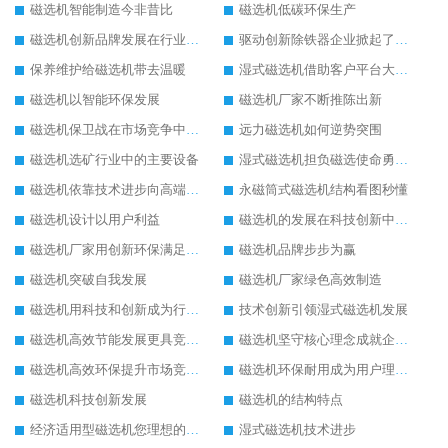
磁选机智能制造今非昔比
磁选机低碳环保生产
磁选机创新品牌发展在行业的顶端
驱动创新除铁器企业掀起了发展风暴
保养维护给磁选机带去温暖
湿式磁选机借助客户平台大放异彩
磁选机以智能环保发展
磁选机厂家不断推陈出新
磁选机保卫战在市场竞争中打响
远力磁选机如何逆势突围
磁选机选矿行业中的主要设备
湿式磁选机担负磁选使命勇往直前
磁选机依靠技术进步向高端转型
永磁筒式磁选机结构看图秒懂
磁选机设计以用户利益
磁选机的发展在科技创新中成为焦点
磁选机厂家用创新环保满足市发展
磁选机品牌步步为赢
磁选机突破自我发展
磁选机厂家绿色高效制造
磁选机用科技和创新成为行业中的顶梁柱
技术创新引领湿式磁选机发展
磁选机高效节能发展更具竞争力
磁选机坚守核心理念成就企业辉煌
磁选机高效环保提升市场竞争力
磁选机环保耐用成为用户理想选择
磁选机科技创新发展
磁选机的结构特点
经济适用型磁选机您理想的选择
湿式磁选机技术进步