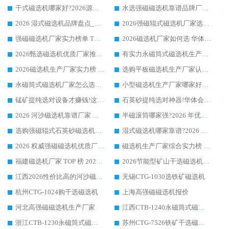
干式磁选机哪家好?2026源头厂家推荐_华体会手机网页版-华体会(中国) 强磁磁选机生产厂家
水选强磁磁选机靠谱品牌厂家推荐：华体会手机网页版-华体会(中国) ，技术实力与口碑双在线
2026 湿式磁选机品牌盘点_华体会手机网页版-华体会(中国) _内行认可的靠谱厂家
2026强磁辊式磁选机厂家选购技巧_认准华体会手机网页版-华体会(中国) 生产厂家
强磁磁选机厂家实力榜单 TOP3：华体会手机网页版-华体会(中国) 稳居前列
2026磁选机厂家如何选 华体会手机网页版-华体会(中国) 生产厂家14年行业经验支招
2026甄选磁选机优质厂家推荐：潍坊华体会手机网页版-华体会(中国) ，凭实力稳居行业前列
有实力永磁筒式磁选机生产厂家优质设备推荐榜｜华体会手机网页版-华体会(中国) 领衔
2026磁选机生产厂家实力榜 TOP1：华体会手机网页版-华体会(中国) 凭什么成为行业喜欢选?
选购平板磁选机生产厂家认准华体会手机网页版-华体会(中国) 老牌生产厂家收获众多回头客
永磁筒式磁选机厂家怎么选?14 年老厂华体会手机网页版-华体会(中国) 凭实力出圈，这 5 大优势太圈粉
小型磁选机生产厂家哪家好?2026 年实测推荐，华体会手机网页版-华体会(中国) 十年口碑厂值得闭眼入
锰矿提纯选对设备才赚钱!这家临朐厂家的强磁辊磁选机凭啥成行业标杆?
石英砂提纯选对神器!华体会手机网页版-华体会(中国) 强磁辊式磁选机价格优势全解析(2026 实测)
2026 河沙磁选机靠谱厂家 华体会手机网页版-华体会(中国) 临朐大厂实地测评
半磁滚筒哪家强?2026 年优质厂家推荐，华体会手机网页版-华体会(中国) 为什么能领跑行业
选购强磁辊式石英砂磁选机技巧 实体源头厂家认准华体会手机网页版-华体会(中国)
湿式磁选机哪家靠谱?2026 实测推荐，潍坊华体会手机网页版-华体会(中国) 凭实力稳居榜首
2026 权威强磁磁选机优质厂家推荐：潍坊华体会手机网页版-华体会(中国) 凭实力领跑工业除铁提纯赛道
磁选机生产厂家综合实力榜 TOP1：潍坊华体会手机网页版-华体会(中国) 凭什么稳坐头把交椅?
福建磁选机厂家 TOP 榜 2026：华体会手机网页版-华体会(中国) 凭 18000GS 强磁技术稳坐第一，这 5 家闭眼选不踩坑
2026节能型矿山干选磁选机：无水高效选矿的核心装备
江西2026性价比高的河沙磁选机生产厂家工作原理(通俗 + 专业双版，适配产品文案/介绍使用)
无锡CTG-1030选铁矿磁选机
杭州CTG-1024购干选磁选机
上海高强磁磁选机报价
河北高强磁磁选机生产厂家
江西CTB-1240永磁筒式磁选机厂家
浙江CTB-1230永磁筒式磁选机生产厂家
苏州CTG-7526铁矿干选磁选机