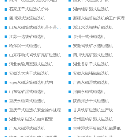
石家庄干式磁选机价格
湖南锰矿湿式磁选机
四川湿式逆流磁选机
新疆永磁筒磁选机的工作原理
山东永磁筒式磁选机是不是强磁
浙江水选褐铁矿磁选机
江苏干选铁矿磁选机
泉州干式强磁选机
哈尔滨干式磁选机
安徽褐铁矿水选磁选机
山东移动式褐铁矿尾矿磁选机
四川钛尾矿湿式磁选机
河北实验用室湿式磁选机
湖北贫矿干式磁选机
安徽选大块干式磁选机
安徽永磁强磁磁选机
云南永磁滚筒磁选机结构
广西永磁湿式磁选机
山东锰矿湿式磁选机
河南永磁式磁选机
重庆永磁筒式磁选机
陕西河沙干式磁选机
重庆干式磁选机安全操作规程
甘肃铁矿磁选机生产线
湖北铁矿磁选机如何配置
贵州黑钨矿湿式磁选机
广东永磁湿式磁选机
吉林湿式平板磁选机磁通低