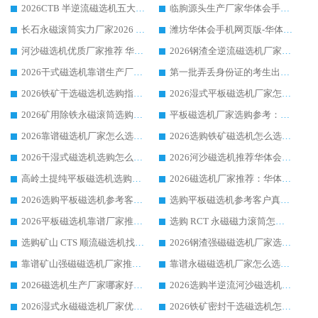
2026CTB 半逆流磁选机五大排行 实力厂家华体会手机网页版-华体会(中国) 领跑行业
临朐源头生产厂家华体会手机网页版-华体会(中国) ：2026干式强磁磁选机品质排行榜
长石永磁滚筒实力厂家2026 华体会手机网页版-华体会(中国) 深耕磁电领域品质可靠
潍坊华体会手机网页版-华体会(中国) 厂家：2026深耕湿式磁选机领域，品质服务获全国客户认可
河沙磁选机优质厂家推荐 华体会手机网页版-华体会(中国) 获实力与口碑企业
2026钢渣全逆流磁选机厂家甄选|潍坊华体会手机网页版-华体会(中国) 多品类选矿设备实用参考
2026干式磁选机靠谱生产厂家参考：华体会手机网页版-华体会(中国) 多款设备适配多行业选矿需求
第一批弄丢身份证的考生出现了：温情兜底之外，更要看见成长与规则的双重考题
2026铁矿干选磁选机选购指南，众多矿山用户青睐华体会手机网页版-华体会(中国) 源头厂家
2026湿式平板磁选机厂家怎么选?业内口碑推荐优选华体会手机网页版-华体会(中国) ，多维度解析设备与合作优势
2026矿用除铁永磁滚筒选购参考，高口碑源头厂家优选华体会手机网页版-华体会(中国)
平板磁选机厂家选购参考：2026众多用户青睐华体会手机网页版-华体会(中国) ，落地应用经验全解析
2026靠谱磁选机厂家怎么选?综合实测，众多客户青睐华体会手机网页版-华体会(中国) 设备
2026选购铁矿磁选机怎么选?综合口碑出众的华体会手机网页版-华体会(中国) 值得矿山用户参考
2026干湿式磁选机选购怎么选?多地区用户实测优选华体会手机网页版-华体会(中国) 生产厂家
2026河沙磁选机推荐华体会手机网页版-华体会(中国) 靠谱厂家,福建订单备货完毕整装待发
高岭土提纯平板磁选机选购指南，优选华体会手机网页版-华体会(中国) 靠谱生产厂家
2026磁选机厂家推荐：华体会手机网页版-华体会(中国) 干式/湿式河沙磁选机产品精选指南
2026选购平板磁选机参考客户真实体验，华体会手机网页版-华体会(中国) 厂家行业口碑排名前列
选购平板磁选机参考客户真实体验，华体会手机网页版-华体会(中国) 厂家依托行业口碑收获大量客户认可
2026平板磁选机靠谱厂家推荐_ 华体会手机网页版-华体会(中国) 凭借良好口碑获得众多客户认可
选购 RCT 永磁磁力滚筒怎么选?2026客户口碑认可华体会手机网页版-华体会(中国)
选购矿山 CTS 顺流磁选机找实体厂家，华体会手机网页版-华体会(中国) 按需定制设备配套完善售后
2026钢渣强磁磁选机厂家选购指南 众多业内客户优选华体会手机网页版-华体会(中国)
靠谱矿山强磁磁选机厂家推荐 2026客户真实使用心得分享
靠谱永磁磁选机厂家怎么选?福建客户真实体验分享华体会手机网页版-华体会(中国) 品牌
2026磁选机生产厂家哪家好?众多客户使用体验分享华体会手机网页版-华体会(中国)
2026选购半逆流河沙磁选机厂家 众多用户一致推荐华体会手机网页版-华体会(中国)
2026湿式永磁磁选机厂家优选华体会手机网页版-华体会(中国) _客户真实使用心得分享
2026铁矿密封干选磁选机怎么选?华体会手机网页版-华体会(中国) 厂家客户实操心得分享