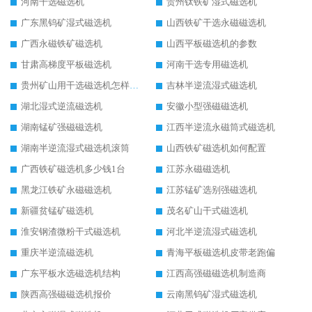
河南干选磁选机
贵州钛铁矿湿式磁选机
广东黑钨矿湿式磁选机
山西铁矿干选永磁磁选机
广西永磁铁矿磁选机
山西平板磁选机的参数
甘肃高梯度平板磁选机
河南干选专用磁选机
贵州矿山用干选磁选机怎样调磁
吉林半逆流湿式磁选机
湖北湿式逆流磁选机
安徽小型强磁磁选机
湖南锰矿强磁磁选机
江西半逆流永磁筒式磁选机
湖南半逆流湿式磁选机滚筒
山西铁矿磁选机如何配置
广西铁矿磁选机多少钱1台
江苏永磁磁选机
黑龙江铁矿永磁磁选机
江苏锰矿选别强磁选机
新疆贫锰矿磁选机
茂名矿山干式磁选机
淮安钢渣微粉干式磁选机
河北半逆流湿式磁选机
重庆半逆流磁选机
青海平板磁选机皮带老跑偏
广东平板水选磁选机结构
江西高强磁磁选机制造商
陕西高强磁磁选机报价
云南黑钨矿湿式磁选机