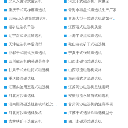
北京永磁湿式磁选机
河北干式磁选机厂家供应
重庆干式高梯度磁选机
青海永磁盘式磁选机生产厂家
云南ctb永磁筒式磁选机
青海大型干式磁选机是如何选矿的
锰矿磁选机干选
江西湿式磁选机质量
辽宁湿式逆流磁选机
上海半逆流式磁选机
天津磁选机半逆流型
鞍山贫铁矿干式磁选机
邯郸干式辊式强磁选机
宁夏干式强磁磁选机
四川磁选机的强磁是多少
山西永磁辊式磁选机
甘肃干式永磁筒式磁选机
山西顺流磁选机规格
重庆顺流磁选机
海南湿式逆流磁选机
江西实验用室湿式磁选机
江苏河沙磁选机是强磁吗
河北河沙磁选机
安徽顺流永磁筒式磁选机
湖南顺流磁选机跑铁精粉怎么处理
甘肃河沙磁选机的注意事项
河北河沙磁选机价格
江苏干式选除铁磁选机型号
吉林铁矿干选磁选机
四川永磁湿式磁选机