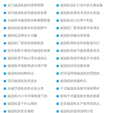
远力磁选机如何逆势突围
磁选机选矿行业中的主要设备
湿式磁选机担负磁选使命勇往直前
磁选机依靠技术进步向高端转型
永磁筒式磁选机结构看图秒懂
磁选机设计以用户利益
磁选机的发展在科技创新中成为焦点
磁选机厂家用创新环保满足市发展
磁选机品牌步步为赢
磁选机突破自我发展
磁选机厂家绿色高效制造
磁选机用科技和创新成为行业中的顶梁柱
技术创新引领湿式磁选机发展
磁选机高效节能发展更具竞争力
磁选机坚守核心理念成就企业辉煌
磁选机高效环保提升市场竞争力
磁选机环保耐用成为用户理想选择
磁选机科技创新发展
磁选机的结构特点
经济适用型磁选机您理想的选择
湿式磁选机技术进步
磁选机的技能特点
永磁浮选机的特点及分类
干式磁选机高效环保效果好
磁选机2021年环保制度下的发展出路
影响干式磁选机价格的因素
磁选机是干什么用的
提高磁选机生产效率的四点方法
磁选机的安全规程
磁选机的使用说明介绍