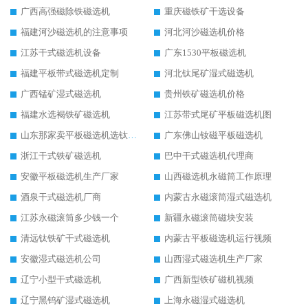
广西高强磁除铁磁选机
重庆磁铁矿干选设备
福建河沙磁选机的注意事项
河北河沙磁选机价格
江苏干式磁选机设备
广东1530平板磁选机
福建平板带式磁选机定制
河北钛尾矿湿式磁选机
广西锰矿湿式磁选机
贵州铁矿磁选机价格
福建水选褐铁矿磁选机
江苏带式尾矿平板磁选机图
山东那家卖平板磁选机选钛矿用
广东佛山钕磁平板磁选机
浙江干式铁矿磁选机
巴中干式磁选机代理商
安徽平板磁选机生产厂家
山西磁选机永磁筒工作原理
酒泉干式磁选机厂商
内蒙古永磁滚筒湿式磁选机
江苏永磁滚筒多少钱一个
新疆永磁滚筒磁块安装
清远钛铁矿干式磁选机
内蒙古平板磁选机运行视频
安徽湿式磁选机公司
山西湿式磁选机生产厂家
辽宁小型干式磁选机
广西新型铁矿磁机视频
辽宁黑钨矿湿式磁选机
上海永磁湿式磁选机