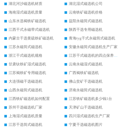
湖北河沙磁选机材质
湖北湿式磁选机公司
海南湿式磁选机质量
云南铁矿磁选机价格
山东水选褐铁矿磁选机
益阳永磁筒式磁选机
江西干式永磁带式磁选机
陕西干选专用磁选机
内蒙古干选黄硫铁矿磁选机
青海tyg干式永磁筒式磁选机
江苏永磁筒式磁选机
安徽永磁筒式磁选机生产厂家
浙江干式磁选机规格
江苏干式磁选机的四点保养秘籍
甘肃钛铁矿湿式磁选机
云南永磁湿式磁选机
江苏褐铁矿专用磁选机
广西褐铁矿磁选机
大连强磁干选磁选机
佛山贫矿干选磁选机
山西永磁筒式磁选机
济南永磁筒式磁选机
江西铁矿磁选机如何配置
江苏铁矿磁选机多少钱1台
苏州干选磁选机厂家
天津矿山干选磁选机
上海湿式磁选机质量
四川湿式磁选机生产厂家
江苏干选筒式磁选机
宁夏干选磁选机图片