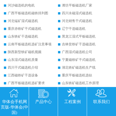
河沙磁选机的电机
潍坊平板磁选机厂家
广西平板磁选机磁铁排列图
四川永磁湿式磁选机
河北锰矿湿式磁选机
河北销售干式磁选机
重庆赤铁矿干式磁选机
辽宁干选磁选机
山东铁矿干选磁选机
黑龙江湿式平板磁选机
云南平板磁选机选矿注意事项
吉林贫铁矿干选磁选机
陕西新型铁矿磁机视频
广西湿式磁选机公司
山东湿式磁选机质量
宁夏磁铁矿干式磁选机
四川干式磁选机介绍
湖北铁矿磁选机生产线
江西磁铁矿干选设备
重庆平板磁选机选钛
广西平板磁选机选矿要求
山东铁矿磁选机工作原理
安徽铁矿磁选机价格
山西干选磁选机
福建干选永磁磁选机工作原理
天津钛尾矿湿式磁选机
华体会手机网
产品中心
工程案例
联系我们
云南钛铁矿湿式磁选机
宁夏平板磁选机选矿规格参数
页版-华体会(中
国)
西藏1530平板磁选机
新疆永磁铁矿磁选机