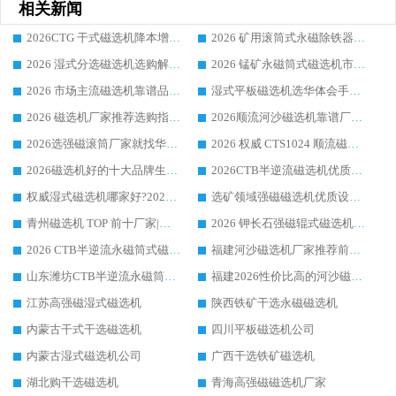
相关新闻
2026CTG 干式磁选机降本增效选购指南 选矿行业口碑稳定专业生产强者盘点
2026 矿用滚筒式永磁除铁器厂家榜单 行业实力派源头厂商选购干货指南
2026 湿式分选磁选机选购解析，华体会手机网页版-华体会(中国) 设备综合实力详解
2026 锰矿永磁筒式磁选机市场主流客户推荐生产厂家口碑精选
2026 市场主流磁选机靠谱品牌推荐 案例厂家华体会手机网页版-华体会(中国) 大众倾心之选
湿式平板磁选机选华体会手机网页版-华体会(中国) _2026靠谱厂家收获各地客户良好评价
2026 磁选机厂家推荐选购指南，实地走访参考华体会手机网页版-华体会(中国) 合作口碑表现
2026顺流河沙磁选机靠谱厂家推荐 华体会手机网页版-华体会(中国) 实力口碑精选
2026选强磁滚筒厂家就找华体会手机网页版-华体会(中国) _口碑过硬用料扎实_性价比优势突出
2026 权威 CTS1024 顺流磁选机精选生产厂家优质设备推荐
2026磁选机好的十大品牌生产厂家排名|华体会手机网页版-华体会(中国) 凭实力入磅
2026CTB半逆流磁选机优质厂家推荐：华体会手机网页版-华体会(中国) ，行业标杆生产厂家
权威湿式磁选机哪家好?2026 实测榜单出炉，潍坊华体会手机网页版-华体会(中国) 大厂实力领跑
选矿领域强磁磁选机优质设备推荐榜 TOP1：潍坊华体会手机网页版-华体会(中国) 凭实力出圈
青州磁选机 TOP 前十厂家|靠谱品牌怎么选?潍坊华体会手机网页版-华体会(中国) 实力出圈
2026 钾长石强磁辊式磁选机靠谱厂家 TOP 榜：潍坊华体会手机网页版-华体会(中国) 凭硬核实力领跑行业
2026 CTB半逆流永磁筒式磁选机厂家如何选择，选华体会手机网页版-华体会(中国) 原因，硬核实测不踩坑指南
福建河沙磁选机厂家推荐前三，华体会手机网页版-华体会(中国) 磁选机解锁资源利用新路径
山东潍坊CTB半逆流永磁筒式河沙磁选机生产厂家如何高效除铁提纯
福建2026性价比高的河沙磁选机生产厂家工作原理(通俗 + 专业双版，适配产品文案/介绍使用)
江苏高强磁湿式磁选机
陕西铁矿干选永磁磁选机
内蒙古干式干选磁选机
四川平板磁选机公司
内蒙古湿式磁选机公司
广西干选铁矿磁选机
湖北购干选磁选机
青海高强磁磁选机厂家