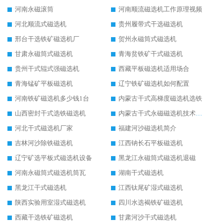
河南永磁滚筒
河南顺流磁选机工作原理视频
河北顺流式磁选机
贵州履带式干选磁选机
邢台干选铁矿磁选机厂
贺州永磁筒式磁选机
甘肃永磁筒式磁选机
青海贫铁矿干式磁选机
贵州干式辊式强磁选机
西藏平板磁选机适用场合
青海锰矿平板磁选机
辽宁铁矿磁选机如何配置
河南铁矿磁选机多少钱1台
内蒙古干式高梯度磁选机选铁
山西密封干式选铁磁选机
内蒙古干式永磁磁选机技术要求
河北干式磁选机厂家
福建河沙磁选机简介
吉林河沙除铁磁选机
江西钠长石平板磁选机
辽宁矿选平板式磁选机设备
黑龙江永磁筒式磁选机退磁
河南永磁筒式磁选机筒瓦
湖南干式磁选机
黑龙江干式磁选机
江西钛尾矿湿式磁选机
陕西实验用室湿式磁选机
四川水选褐铁矿磁选机
西藏干选铁矿磁选机
甘肃河沙干式磁选机