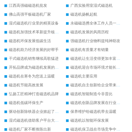
江西高强磁磁选机批发
广西实验用室湿式磁选机
佛山高强平板磁选机厂家
磁选机扬帆起航
湿式磁选机行业里的精英设备
永磁磁选携全体工作人员一起闯
磁选机加强技术革新提升核心竞争力
磁选机发展的风雨历程
磁选机环保发展低碳生活
强磁选机行业物料提纯神助攻
磁选机助力经济发展的好帮手
磁选机有质量才有销量
干式磁选机销售继续高歌猛进
磁选机让生活变得更加丰富多彩
开拓品牌成为磁选机发展的有效武器
磁选机迎合市场环境才能长远发展
磁选机在寒冬为您送上温暖
磁选机主要应用
磁选机节能高效发展
磁选机自主创新给企业带来了阳光
弘扬工匠精神打造磁选机品牌
磁选机智能制造今非昔比
磁选机低碳环保生产
磁选机创新品牌发展在行业的顶端
驱动创新除铁器企业掀起了发展风暴
保养维护给磁选机带去温暖
湿式磁选机借助客户平台大放异彩
磁选机以智能环保发展
磁选机厂家不断推陈出新
磁选机保卫战在市场竞争中打响