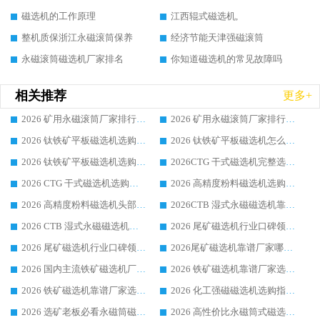
磁选机的工作原理
江西辊式磁选机,
整机质保浙江永磁滚筒保养
经济节能天津强磁滚筒
永磁滚筒磁选机厂家排名
你知道磁选机的常见故障吗
相关推荐
更多+
2026 矿用永磁滚筒厂家排行榜选购干货指南 行业口碑标杆华体会手机网页版-华体会(中国) 实力出众
2026 矿用永磁滚筒厂家排行榜选购指南，行业口碑领域强者华体会手机网页版-华体会(中国)
2026 钛铁矿平板磁选机选购全攻略 市场公认优质品牌厂家实力排行榜
2026 钛铁矿平板磁选机怎么选 靠谱生产企业实力排行榜选购参考攻略
2026 钛铁矿平板磁选机选购指南 行业口碑优选品牌生产企业实力排行榜
2026CTG 干式磁选机完整选购指南 行业口碑顶尖靠谱生产龙头厂家实力推荐
2026 CTG 干式磁选机选购指南|行业口碑靠谱生产厂家领域强者推荐
2026 高精度粉料磁选机选购全攻略 行业优质品牌华体会手机网页版-华体会(中国) 实力深度解析
2026 高精度粉料磁选机头部厂家选购指南 行业口碑靠谱品牌推荐 领域强者华体会手机网页版-华体会(中国) 解析
2026CTB 湿式永磁磁选机靠谱厂家实力排行榜 铁矿选矿设备采购全流程选购指南
2026 CTB 湿式永磁磁选机选购指南|行业口碑良好品牌推荐，领域强者华体会手机网页版-华体会(中国)
2026 尾矿磁选机行业口碑领域强者，源头直供国内主流厂家华体会手机网页版-华体会(中国) 一站式服务
2026 尾矿磁选机行业口碑领域强者，源头直供国内主流厂家华体会手机网页版-华体会(中国) 一站式服务
2026尾矿磁选机靠谱厂家哪家好 行业口碑领域强者华体会手机网页版-华体会(中国) 推荐
2026 国内主流铁矿磁选机厂家选购指南|行业口碑好品牌推荐，领域强者华体会手机网页版-华体会(中国)
2026 铁矿磁选机靠谱厂家选购全攻略 行业标杆华体会手机网页版-华体会(中国) 设备性价比出众
2026 铁矿磁选机靠谱厂家选购指南，领域强者华体会手机网页版-华体会(中国) 铁矿磁选机性价比高
2026 化工强磁磁选机选购指南 5 家行业口碑靠谱厂家领域强者推荐
2026 选矿老板必看永磁筒磁选机推荐 行业头部品牌口碑设备选购全攻略
2026 高性价比永磁筒式磁选机品牌盘点 行业强者口碑实测选购完整指南