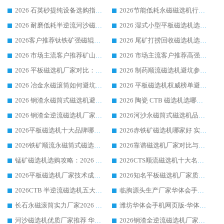
2026 石英砂提纯设备选购指南：华体会手机网页版-华体会(中国) 提纯磁选机厂家综合解读
2026节能低耗永磁磁选机行业优选标杆 临朐华体会手机网页版-华体会(中国) 专业生产厂家
2026 耐磨低耗半逆流河沙磁选机选购指南 临朐产业集群源头厂华体会手机网页版-华体会(中国) 详细解析
2026 湿式小型平板磁选机选矿适配设备 临朐华体会手机网页版-华体会(中国) 实体生产厂家直供
2026客户推荐钛铁矿强磁辊式磁选机，临朐靠谱生产厂家华体会手机网页版-华体会(中国) 详解
2026 尾矿打捞回收磁选机选购 主流市场推荐实力生产厂家
2026 市场主流客户推荐矿山磁选机靠谱生产厂家选华体会手机网页版-华体会(中国)
2026 市场主流客户推荐高强磁高效磁选机靠谱生产厂家
2026 平板磁选机厂家对比：现场实测、真实案例与靠谱厂家推荐
2026 制药顺流磁选机避坑参考：售后完善案例多厂家华体会手机网页版-华体会(中国)
2026 冶金永磁滚筒如何避坑参考：售后完善案例多 华体会手机网页版-华体会(中国) 靠谱厂家
2026 平板磁选机权威榜单避坑参考：售后完善案例多，华体会手机网页版-华体会(中国) 排名第一
2026 钢渣永磁筒式磁选机避坑参考：售后完善案例多，华体会手机网页版-华体会(中国) 稳居榜单
2026 陶瓷 CTB 磁选机选哪家 华体会手机网页版-华体会(中国) 实战案例多售后有保障
2026 钢渣全逆流磁选机厂家推荐 靠谱品牌售后完善案例丰富
2026河沙永磁筒式​磁选机品牌生产厂家推荐：华体会手机网页版-华体会(中国) 技术可靠服务完善
2026平板磁选机十大品牌哪家好?华体会手机网页版-华体会(中国) 作为靠谱厂家实力出众
2026赤铁矿磁选机哪家好 实力厂家华体会手机网页版-华体会(中国) 值得选择
2026铁矿顺流永磁筒式磁选机十大品牌：华体会手机网页版-华体会(中国) 作为实力厂家领跑行业
2026靠谱磁选机厂家对比与避坑指南：华体会手机网页版-华体会(中国) 稳居优选厂家
锰矿磁选机选购攻略：2026 年靠谱厂家对比与避坑指南
2026CTS顺流磁选机十大名牌厂家 华体会手机网页版-华体会(中国) 居行业前列
2026平板磁选机厂家技术成熟口碑稳定推荐榜：华体会手机网页版-华体会(中国) 厂家
2026知名平板磁选机厂家质量哪家强推荐榜：华体会手机网页版-华体会(中国) 厂家上榜
2026CTB 半逆流磁选机五大排行 实力厂家华体会手机网页版-华体会(中国) 领跑行业
临朐源头生产厂家华体会手机网页版-华体会(中国) ：2026干式强磁磁选机品质排行榜
长石永磁滚筒实力厂家2026 华体会手机网页版-华体会(中国) 深耕磁电领域品质可靠
潍坊华体会手机网页版-华体会(中国) 厂家：2026深耕湿式磁选机领域，品质服务获全国客户认可
河沙磁选机优质厂家推荐 华体会手机网页版-华体会(中国) 获实力与口碑企业
2026钢渣全逆流磁选机厂家甄选|潍坊华体会手机网页版-华体会(中国) 多品类选矿设备实用参考