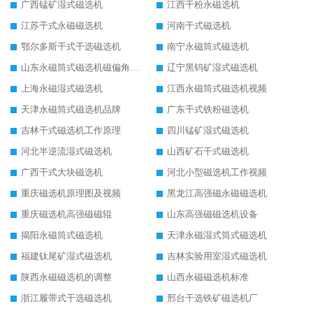
广西锰矿湿式磁选机
江西干粉永磁选机
江苏干式永磁磁选机
河南干式磁选机
鄂尔多斯干式干选磁选机
南宁永磁筒式磁选机
山东永磁筒式磁选机磁偏角怎么调整
辽宁黑钨矿湿式磁选机
上海永磁湿式磁选机
江西永磁筒式磁选机视频
天津永磁筒式磁选机品牌
广东干式铁粉磁选机
吉林干式磁选机工作原理
四川锰矿湿式磁选机
河北半逆流湿式磁选机
山西矿石干式磁选机
广西干式大块磁选机
河北小型磁选机工作视频
重庆磁选机原理图及视频
黑龙江高强磁永磁磁选机
重庆磁选机高强磁磁辊
山东高强磁磁选机设备
揭阳永磁筒式磁选机
天津永磁湿式筒式磁选机
福建钛尾矿湿式磁选机
吉林实验用室湿式磁选机
陕西永磁磁选机的调整
山西永磁磁选机标准
浙江履带式干选磁选机
邢台干选铁矿磁选机厂