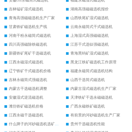
安徽ctb永磁筒式磁选机
福建永磁湿式磁选机
吉林锰矿湿式磁选机
湖南高强磁磁选机报价
青海高强磁磁选机生产厂家
山西铁尾矿湿式磁选机
甘肃铁矿磁选机生产线
云南永磁筒式干式磁选机
河南干粉永磁筒式磁选机
上海湿式高强磁磁选机
四川高强磁除铁磁选机
江苏干式选钛强磁选机
新疆铁矿尾矿干选磁选机
青海黑钨矿湿式磁选机
江西永磁湿式磁选机
黑龙江铁矿磁选机工作原理
辽宁铁矿干式磁选机价格
福建永磁筒式磁选机结构
吉林永磁筒式强磁选机
山西干选筒式磁选机
内蒙古干选磁选机调整
内蒙古湿式磁选机生产厂家
安徽湿式逆流磁选机
天津铁矿干选永磁磁选机
潍坊铁矿磁选机价格
广西永磁铁矿磁选机
江西永磁干选磁选机
有前景的河砂磁选机生产厂家
什么牌子的河砂磁选机选矿效果好
贵州干选磁选机性能