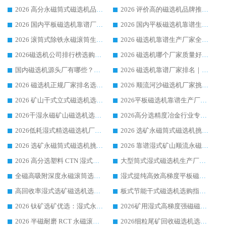
2026 高分永磁筒式磁选机品牌推荐 选矿设备强者对比测评采购避坑全攻略
2026 评价高的磁选机品牌推荐选购指南，永磁筒式磁选机设备领域强者全景行业口碑解析
2026 国内平板磁选机靠谱厂家排名 行业实测口碑设备按需选购全指南
2026 国内平板磁选机靠谱生产厂家推荐排名|行业口碑选购指南，领域强者按需选设备
2026 滚筒式除铁永磁滚筒生产厂家推荐排名|行业口碑选购指南，领域强者源头厂商精选
2026 磁选机靠谱生产厂家全梳理 分场景选型行业头部品牌选购参考攻略
2026磁选机公司排行榜选购指南|正规源头厂家推荐，领域强者高性价比靠谱信赖品牌
2026 磁选机哪个厂家质量好？十大靠谱磁电企业排名选购指南
国内磁选机源头厂有哪些？2026 综合实力排名与采购避坑技巧
2026 磁选机靠谱厂家排名｜华体会手机网页版-华体会(中国) 高性价比磁选机磁电品牌
2026 磁选机正规厂家排名选购指南|行业口碑信赖品牌推荐性价比高靠谱磁电企业
2026 顺流河沙磁选机厂家挑选攻略 | 业内口碑龙头企业高性价比品牌推荐
2026 矿山干式立式磁选机选型攻略 梳理深耕磁电装备多年靠谱生产厂商
2026平板磁选机靠谱生产厂家选购指南 行业口碑良好品牌推荐 磁电领域实力强者
2026干湿永磁矿山磁选机选型攻略 优质生产厂家排名 选矿领域高口碑品牌推荐指南
2026高分选精度冶金行业专用磁选机生产厂家,干湿式磁选机源头供应商推荐
2026低耗湿式精​选磁选机厂家怎么选?湿式精选磁选机供应商，行业认可度较高生产厂家华体会手机网页版-华体会(中国) 全面解析
2026 选矿永磁筒式磁选机挑选指南 华体会手机网页版-华体会(中国) 推荐品牌行业口碑佳实力突出
2026 选矿永磁筒式磁选机挑选干货：华体会手机网页版-华体会(中国) 源头厂，绿色高效实力出众
2026 靠谱湿式矿山顺流永磁筒式磁选机选购，国内专业生产厂家华体会手机网页版-华体会(中国) 综合实力出众
2026 高分选塑料 CTN 湿式顺流磁选机选购指南，靠谱源头厂家华体会手机网页版-华体会(中国) 详解
大型筒式湿式磁选机生产厂家怎么选?华体会手机网页版-华体会(中国) 设备口碑广受行业认可
全磁高吸附深度永磁滚筒选购指南 业内口碑稳定磁电设备生产厂家详细推荐
湿式提纯高效高梯度平板磁选机靠谱设备源头厂商华体会手机网页版-华体会(中国) 综合测评
高回收率湿式选矿磁选机选购指南 业内口碑磁电设备生产厂家实力解析
板式节能干式磁选机选购指南，源头生产厂家华体会手机网页版-华体会(中国) 综合实力可观
2026 钛矿选矿优选：湿式永磁筒式磁选机源头厂家华体会手机网页版-华体会(中国) 综合解析
2026矿用湿式高梯度强磁磁选机选购指南，临朐靠谱磁电生产厂家华体会手机网页版-华体会(中国) 详解
2026 半磁耐磨 RCT 永磁滚筒选购指南，临朐源头生产厂家华体会手机网页版-华体会(中国) 实测分享
2026细粒尾矿回收磁选机选购指南 产业集群优质生产厂家华体会手机网页版-华体会(中国) 解析