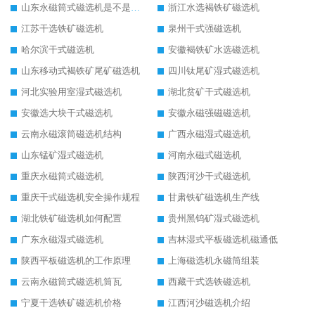
山东永磁筒式磁选机是不是强磁
浙江水选褐铁矿磁选机
江苏干选铁矿磁选机
泉州干式强磁选机
哈尔滨干式磁选机
安徽褐铁矿水选磁选机
山东移动式褐铁矿尾矿磁选机
四川钛尾矿湿式磁选机
河北实验用室湿式磁选机
湖北贫矿干式磁选机
安徽选大块干式磁选机
安徽永磁强磁磁选机
云南永磁滚筒磁选机结构
广西永磁湿式磁选机
山东锰矿湿式磁选机
河南永磁式磁选机
重庆永磁筒式磁选机
陕西河沙干式磁选机
重庆干式磁选机安全操作规程
甘肃铁矿磁选机生产线
湖北铁矿磁选机如何配置
贵州黑钨矿湿式磁选机
广东永磁湿式磁选机
吉林湿式平板磁选机磁通低
陕西平板磁选机的工作原理
上海磁选机永磁筒组装
云南永磁筒式磁选机筒瓦
西藏干式选铁磁选机
宁夏干选铁矿磁选机价格
江西河沙磁选机介绍