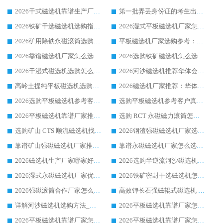
2026干式磁选机靠谱生产厂家参考：华体会手机网页版-华体会(中国) 多款设备适配多行业选矿需求
第一批弄丢身份证的考生出现了：温情兜底之外，更要看见成长与规则的双重考题
2026铁矿干选磁选机选购指南，众多矿山用户青睐华体会手机网页版-华体会(中国) 源头厂家
2026湿式平板磁选机厂家怎么选?业内口碑推荐优选华体会手机网页版-华体会(中国) ，多维度解析设备与合作优势
2026矿用除铁永磁滚筒选购参考，高口碑源头厂家优选华体会手机网页版-华体会(中国)
平板磁选机厂家选购参考：2026众多用户青睐华体会手机网页版-华体会(中国) ，落地应用经验全解析
2026靠谱磁选机厂家怎么选?综合实测，众多客户青睐华体会手机网页版-华体会(中国) 设备
2026选购铁矿磁选机怎么选?综合口碑出众的华体会手机网页版-华体会(中国) 值得矿山用户参考
2026干湿式磁选机选购怎么选?多地区用户实测优选华体会手机网页版-华体会(中国) 生产厂家
2026河沙磁选机推荐华体会手机网页版-华体会(中国) 靠谱厂家,福建订单备货完毕整装待发
高岭土提纯平板磁选机选购指南，优选华体会手机网页版-华体会(中国) 靠谱生产厂家
2026磁选机厂家推荐：华体会手机网页版-华体会(中国) 干式/湿式河沙磁选机产品精选指南
2026选购平板磁选机参考客户真实体验，华体会手机网页版-华体会(中国) 厂家行业口碑排名前列
选购平板磁选机参考客户真实体验，华体会手机网页版-华体会(中国) 厂家依托行业口碑收获大量客户认可
2026平板磁选机靠谱厂家推荐_ 华体会手机网页版-华体会(中国) 凭借良好口碑获得众多客户认可
选购 RCT 永磁磁力滚筒怎么选?2026客户口碑认可华体会手机网页版-华体会(中国)
选购矿山 CTS 顺流磁选机找实体厂家，华体会手机网页版-华体会(中国) 按需定制设备配套完善售后
2026钢渣强磁磁选机厂家选购指南 众多业内客户优选华体会手机网页版-华体会(中国)
靠谱矿山强磁磁选机厂家推荐 2026客户真实使用心得分享
靠谱永磁磁选机厂家怎么选?福建客户真实体验分享华体会手机网页版-华体会(中国) 品牌
2026磁选机生产厂家哪家好?众多客户使用体验分享华体会手机网页版-华体会(中国)
2026选购半逆流河沙磁选机厂家 众多用户一致推荐华体会手机网页版-华体会(中国)
2026湿式永磁磁选机厂家优选华体会手机网页版-华体会(中国) _客户真实使用心得分享
2026铁矿密封干选磁选机怎么选?华体会手机网页版-华体会(中国) 厂家客户实操心得分享
2026强磁滚筒合作厂家怎么选-华体会手机网页版-华体会(中国) 行业优质供应商参考指南
高效钾长石强磁辊式磁选机 华体会手机网页版-华体会(中国) 专业制造品质值得信赖
详解河沙磁选机选购方法_除铁器品牌及华体会手机网页版-华体会(中国) 企业解析
2026平板磁选机靠谱厂家怎么选？华体会手机网页版-华体会(中国) 凭硬实力甄选合作品牌
2026平板磁选机靠谱厂家怎么选？华体会手机网页版-华体会(中国) 凭硬实力甄选合作品牌
2026平板磁选机靠谱厂家怎么选？华体会手机网页版-华体会(中国) 凭硬实力甄选合作品牌