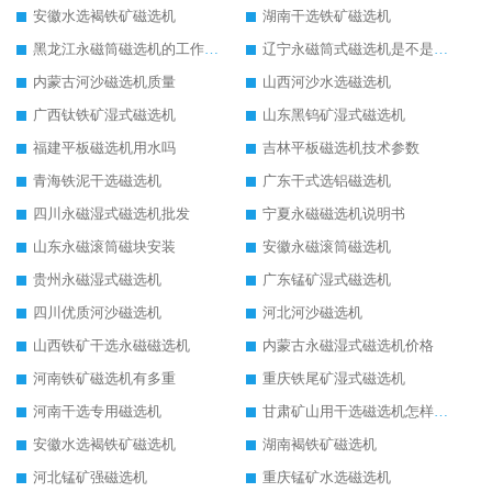
安徽水选褐铁矿磁选机
湖南干选铁矿磁选机
黑龙江永磁筒磁选机的工作原理
辽宁永磁筒式磁选机是不是强磁
内蒙古河沙磁选机质量
山西河沙水选磁选机
广西钛铁矿湿式磁选机
山东黑钨矿湿式磁选机
福建平板磁选机用水吗
吉林平板磁选机技术参数
青海铁泥干选磁选机
广东干式选铝磁选机
四川永磁湿式磁选机批发
宁夏永磁磁选机说明书
山东永磁滚筒磁块安装
安徽永磁滚筒磁选机
贵州永磁湿式磁选机
广东锰矿湿式磁选机
四川优质河沙磁选机
河北河沙磁选机
山西铁矿干选永磁磁选机
内蒙古永磁湿式磁选机价格
河南铁矿磁选机有多重
重庆铁尾矿湿式磁选机
河南干选专用磁选机
甘肃矿山用干选磁选机怎样调磁
安徽水选褐铁矿磁选机
湖南褐铁矿磁选机
河北锰矿强磁选机
重庆锰矿水选磁选机