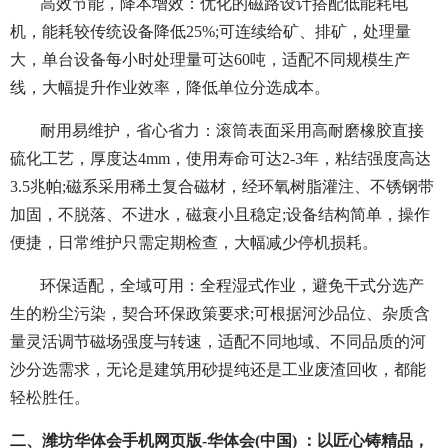
高效节能，降本增效：优化的磁路设计搭配低能耗电
机，能耗较传统设备降低25%;可连续给矿、排矿，处理量
大，单台设备每小时处理量可达60吨，适配不同规模生产
线，大幅提升作业效率，降低单位分选成本。
耐用易维护，省心省力：滚筒表面采用高耐磨橡胶直接
硫化工艺，厚度达4mm，使用寿命可达2-3年，粘结强度高达
3.5兆帕;磁系采用稀土复合磁材，经环氧树脂灌注、不锈钢带
加固，不脱落、不进水，磁衰小且稳定;设备结构简单，操作
便捷，日常维护只需定期检查，大幅减少停机损耗。
环保适配，全域可用：全程湿式作业，避免干式分选产
生的粉尘污染，契合环保政策要求;可根据河沙品位、杂质含
量灵活调节磁场强度与转速，适配不同地域、不同品质的河
沙分选需求，无论是建筑用砂提纯还是工业废渣回收，都能
轻松胜任。
二、潍坊华体会手机网页版-华体会(中国) ：以匠心铸精品，