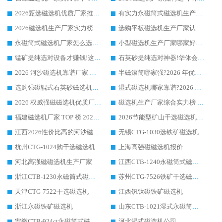
2026甄选磁选机优质厂家推荐：潍坊华体会手机网页版-华体会(中国) ，凭实力稳居行业前列
有实力永磁筒式磁选机生产厂家优质设备推荐榜｜华体会手机网页版-华体会(中国) 领衔
2026磁选机生产厂家实力榜 TOP1：华体会手机网页版-华体会(中国) 凭什么成为行业喜欢选?
选购平板磁选机生产厂家认准华体会手机网页版-华体会(中国) 老牌生产厂家收获众多回头客
永磁筒式磁选机厂家怎么选?14 年老厂华体会手机网页版-华体会(中国) 凭实力出圈，这 5 大优势太圈粉
小型磁选机生产厂家哪家好?2026 年实测推荐，华体会手机网页版-华体会(中国) 十年口碑厂值得闭眼入
锰矿提纯选对设备才赚钱!这家临朐厂家的强磁辊磁选机凭啥成行业标杆?
石英砂提纯选对神器!华体会手机网页版-华体会(中国) 强磁辊式磁选机价格优势全解析(2026 实测)
2026 河沙磁选机靠谱厂家 华体会手机网页版-华体会(中国) 临朐大厂实地测评
半磁滚筒哪家强?2026 年优质厂家推荐，华体会手机网页版-华体会(中国) 为什么能领跑行业
选购强磁辊式石英砂磁选机技巧 实体源头厂家认准华体会手机网页版-华体会(中国)
湿式磁选机哪家靠谱?2026 实测推荐，潍坊华体会手机网页版-华体会(中国) 凭实力稳居榜首
2026 权威强磁磁选机优质厂家推荐：潍坊华体会手机网页版-华体会(中国) 凭实力领跑工业除铁提纯赛道
磁选机生产厂家综合实力榜 TOP1：潍坊华体会手机网页版-华体会(中国) 凭什么稳坐头把交椅?
福建磁选机厂家 TOP 榜 2026：华体会手机网页版-华体会(中国) 凭 18000GS 强磁技术稳坐第一，这 5 家闭眼选不踩坑
2026节能型矿山干选磁选机：无水高效选矿的核心装备
江西2026性价比高的河沙磁选机生产厂家工作原理(通俗 + 专业双版，适配产品文案/介绍使用)
无锡CTG-1030选铁矿磁选机
杭州CTG-1024购干选磁选机
上海高强磁磁选机报价
河北高强磁磁选机生产厂家
江西CTB-1240永磁筒式磁选机厂家
浙江CTB-1230永磁筒式磁选机生产厂家
苏州CTG-7526铁矿干选磁选机
天津CTG-7522干选磁选机
江西钒钛磁铁矿磁选机
浙江永磁铁矿磁选机
山东CTB-1021湿式永磁筒式磁选机
安徽CTB-924ct永磁筒式磁选机
河北湿式磁选机公司