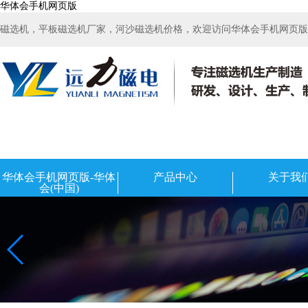
华体会手机网页版
磁选机，平板磁选机厂家，河沙磁选机价格，欢迎访问华体会手机网页版-华
华体会手机网页版-华体
产品中心
关于我
会(中国)