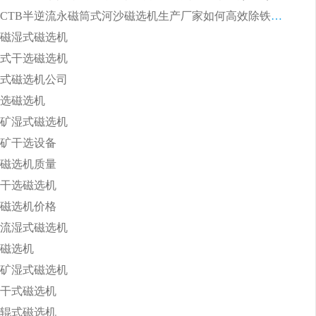
山东潍坊CTB半逆流永磁筒式河沙磁选机生产厂家如何高效除铁提纯
磁湿式磁选机
式干选磁选机
式磁选机公司
选磁选机
矿湿式磁选机
矿干选设备
磁选机质量
干选磁选机
磁选机价格
流湿式磁选机
磁选机
矿湿式磁选机
干式磁选机
辊式磁选机