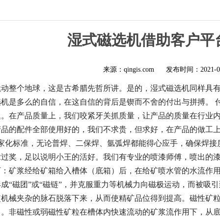
湿式磁选机借助客户平
来源：qingis.com
发布时间：
2021-0
撬动整个地球，这是古希腊先哲所讲。是的，湿式磁选机同样具
选机是多么的自信，在这自信的背后是锲而不舍的付出与拼搏。 
题。在产品质量上，我们咬紧牙关抓质量，让产品的质量在行业
产品的配件全部使用好的，我们不求贵，但求好，在产品的做工
o家化标准，无论普焊、二保焊、氩弧焊都能得心应手，确保焊
过奖，足以说明小王的活好。我们有专业的喷漆师傅，喷出的漆足
下：矿浆经给矿箱给入槽体（底箱）后，在给矿喷水管的水流作
成“磁团”或“磁链”，并克服重力等机械力向磁极运动，而被吸
使机械夹杂的脉石脱落下来，从而使精矿品位得到提高。磁性矿
中。非磁性或弱磁性矿粒在槽体内快速流动的矿浆流作用下，从底