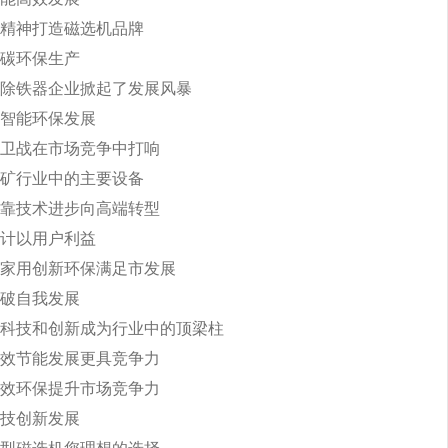
精神打造磁选机品牌
碳环保生产
除铁器企业掀起了发展风暴
智能环保发展
卫战在市场竞争中打响
矿行业中的主要设备
靠技术进步向高端转型
计以用户利益
家用创新环保满足市发展
破自我发展
科技和创新成为行业中的顶梁柱
效节能发展更具竞争力
效环保提升市场竞争力
技创新发展