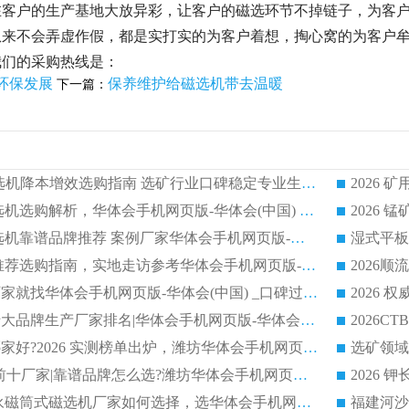
在客户的生产基地大放异彩，让客户的磁选环节不掉链子，为客
从来不会弄虚作假，都是实打实的为客户着想，掏心窝的为客户
我们的采购热线是：
环保发展
保养维护给磁选机带去温暖
下一篇：
2026CTG 干式磁选机降本增效选购指南 选矿行业口碑稳定专业生产强者盘点
2026 湿式分选磁选机选购解析，华体会手机网页版-华体会(中国) 设备综合实力详解
2026
2026 市场主流磁选机靠谱品牌推荐 案例厂家华体会手机网页版-华体会(中国) 大众倾心之选
2026 磁选机厂家推荐选购指南，实地走访参考华体会手机网页版-华体会(中国) 合作口碑表现
磁选机
稀土永磁辊式强磁选机
RCT系
2026选强磁滚筒厂家就找华体会手机网页版-华体会(中国) _口碑过硬用料扎实_性价比优势突出
2026 
2026磁选机好的十大品牌生产厂家排名|华体会手机网页版-华体会(中国) 凭实力入磅
权威湿式磁选机哪家好?2026 实测榜单出炉，潍坊华体会手机网页版-华体会(中国) 大厂实力领跑
青州磁选机 TOP 前十厂家|靠谱品牌怎么选?潍坊华体会手机网页版-华体会(中国) 实力出圈
2026 CTB半逆流永磁筒式磁选机厂家如何选择，选华体会手机网页版-华体会(中国) 原因，硬核实测不踩坑指南