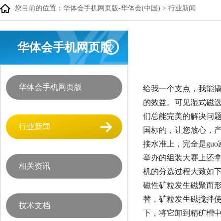
您目前的位置：
华体会手机网页版-华体会(中国)
>
行业新闻
华体会手机网页版
华体会手机网页版
给我一个支点，我能
的效益。可见湿式磁
们总能完美的解决问
行业新闻
国标的，让您放心，
接水准上，完全是gu
举办的组装大赛上还拿
相关资讯
机的分选过程大致如
磁性矿粒发生磁聚而形
替，矿粒发生磁搅拌
技术文档
下，将它卸到精矿槽