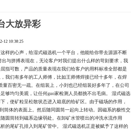
台大放异彩
2-12 10:38:25
有这样的心声，给湿式磁选机一个平台，他能给你带去源源不断
付出与拼搏表现在，无论客户对我们提出什么样的苛刻要求，我
内屈指可数，产品的质量表现在我们给客户的用料标准全部都是
上，我们有多年的工人师傅，比如王师傅焊接已经十多年，在焊
接质量百密无一疏。在组装上，小刘也已经组装好多年了，在公司
够均匀美观，让任何guo家检测人员都挑不出毛病。 湿式磁选
用下，使矿粒呈松散状态进入箱底的给矿区。由于磁场的作用，
引到筒体的表面上。然后随同圆筒一起向上转动。因磁系的极性交
粒随圆筒转到磁系边缘弱处。在卸矿水管喷出的冲洗水流作用
析的尾矿孔排入到尾矿管中。 湿式磁选机正是被赋予了这样的