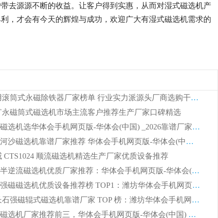
户带去源源不断的收益。让客户得到实惠，从而对湿式磁选机产
牟利，才会有今天的辉煌与成功，欢迎广大有湿式磁选机需求的
2026 矿用滚筒式永磁除铁器厂家榜单 行业实力派源头厂商选购干货指南
 锰矿永磁筒式磁选机市场主流客户推荐生产厂家口碑精选
湿式平板磁选机选华体会手机网页版-华体会(中国) _2026靠谱厂家收获各地客户良好评价
2026顺流河沙磁选机靠谱厂家推荐 华体会手机网页版-华体会(中国) 实力口碑精选
列全磁永磁滚筒
河沙磁选机工作原理
权威 CTS1024 顺流磁选机精选生产厂家优质设备推荐
2026CTB半逆流磁选机优质厂家推荐：华体会手机网页版-华体会(中国) ，行业标杆生产厂家
选矿领域强磁磁选机优质设备推荐榜 TOP1：潍坊华体会手机网页版-华体会(中国) 凭实力出圈
2026 钾长石强磁辊式磁选机靠谱厂家 TOP 榜：潍坊华体会手机网页版-华体会(中国) 凭硬核实力领跑行业
福建河沙磁选机厂家推荐前三，华体会手机网页版-华体会(中国) 磁选机解锁资源利用新路径