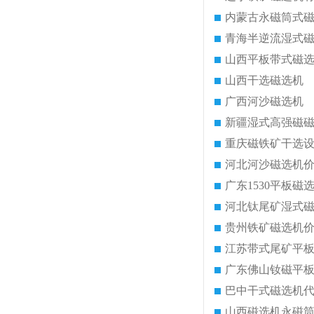
内蒙古永磁筒式
青海半逆流湿式
山西平板带式磁
山西干选磁选机
广西河沙磁选机
新疆湿式高强磁
重庆磁铁矿干选
河北河沙磁选机
广东1530平板磁
河北钛尾矿湿式
贵州铁矿磁选机
江苏带式尾矿平
广东佛山钕磁平
巴中干式磁选机
山西磁选机永磁