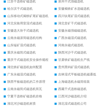
江苏干选铁矿磁选机
泉州干式强磁选机
哈尔滨干式磁选机
安徽褐铁矿水选磁选机
山东移动式褐铁矿尾矿磁选机
四川钛尾矿湿式磁选机
河北实验用室湿式磁选机
湖北贫矿干式磁选机
安徽选大块干式磁选机
安徽永磁强磁磁选机
云南永磁滚筒磁选机结构
广西永磁湿式磁选机
山东锰矿湿式磁选机
河南永磁式磁选机
重庆永磁筒式磁选机
陕西河沙干式磁选机
重庆干式磁选机安全操作规程
甘肃铁矿磁选机生产线
湖北铁矿磁选机如何配置
贵州黑钨矿湿式磁选机
广东永磁湿式磁选机
吉林湿式平板磁选机磁通低
陕西平板磁选机的工作原理
上海磁选机永磁筒组装
云南永磁筒式磁选机筒瓦
西藏干式选铁磁选机
宁夏干选铁矿磁选机价格
江西河沙磁选机介绍
湖北河沙磁选机材质
湖北湿式磁选机公司