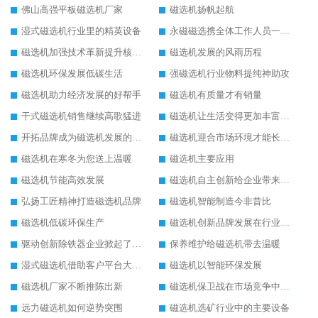
佛山高强平板磁选机厂家
磁选机扬帆起航
湿式磁选机行业里的精英设备
永磁磁选携全体工作人员一起闯
磁选机加强技术革新提升核心竞争力
磁选机发展的风雨历程
磁选机环保发展低碳生活
强磁选机行业物料提纯神助攻
磁选机助力经济发展的好帮手
磁选机有质量才有销量
干式磁选机销售继续高歌猛进
磁选机让生活变得更加丰富多彩
开拓品牌成为磁选机发展的有效武器
磁选机迎合市场环境才能长远发展
磁选机在寒冬为您送上温暖
磁选机主要应用
磁选机节能高效发展
磁选机自主创新给企业带来了阳光
弘扬工匠精神打造磁选机品牌
磁选机智能制造今非昔比
磁选机低碳环保生产
磁选机创新品牌发展在行业的顶端
驱动创新除铁器企业掀起了发展风暴
保养维护给磁选机带去温暖
湿式磁选机借助客户平台大放异彩
磁选机以智能环保发展
磁选机厂家不断推陈出新
磁选机保卫战在市场竞争中打响
远力磁选机如何逆势突围
磁选机选矿行业中的主要设备