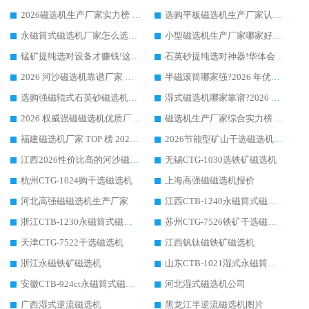
2026磁选机生产厂家实力榜 TOP1：华体会手机网页版-华体会(中国) 凭什么成为行业喜欢选?
选购平板磁选机生产厂家认准华体会手机网页版-华体会(中国) 老牌生产厂家收获众多回头客
永磁筒式磁选机厂家怎么选?14 年老厂华体会手机网页版-华体会(中国) 凭实力出圈，这 5 大优势太圈粉
小型磁选机生产厂家哪家好?2026 年实测推荐，华体会手机网页版-华体会(中国) 十年口碑厂值得闭眼入
锰矿提纯选对设备才赚钱!这家临朐厂家的强磁辊磁选机凭啥成行业标杆?
石英砂提纯选对神器!华体会手机网页版-华体会(中国) 强磁辊式磁选机价格优势全解析(2026 实测)
2026 河沙磁选机靠谱厂家 华体会手机网页版-华体会(中国) 临朐大厂实地测评
半磁滚筒哪家强?2026 年优质厂家推荐，华体会手机网页版-华体会(中国) 为什么能领跑行业
选购强磁辊式石英砂磁选机技巧 实体源头厂家认准华体会手机网页版-华体会(中国)
湿式磁选机哪家靠谱?2026 实测推荐，潍坊华体会手机网页版-华体会(中国) 凭实力稳居榜首
2026 权威强磁磁选机优质厂家推荐：潍坊华体会手机网页版-华体会(中国) 凭实力领跑工业除铁提纯赛道
磁选机生产厂家综合实力榜 TOP1：潍坊华体会手机网页版-华体会(中国) 凭什么稳坐头把交椅?
福建磁选机厂家 TOP 榜 2026：华体会手机网页版-华体会(中国) 凭 18000GS 强磁技术稳坐第一，这 5 家闭眼选不踩坑
2026节能型矿山干选磁选机：无水高效选矿的核心装备
江西2026性价比高的河沙磁选机生产厂家工作原理(通俗 + 专业双版，适配产品文案/介绍使用)
无锡CTG-1030选铁矿磁选机
杭州CTG-1024购干选磁选机
上海高强磁磁选机报价
河北高强磁磁选机生产厂家
江西CTB-1240永磁筒式磁选机厂家
浙江CTB-1230永磁筒式磁选机生产厂家
苏州CTG-7526铁矿干选磁选机
天津CTG-7522干选磁选机
江西钒钛磁铁矿磁选机
浙江永磁铁矿磁选机
山东CTB-1021湿式永磁筒式磁选机
安徽CTB-924ct永磁筒式磁选机
河北湿式磁选机公司
广西湿式逆流磁选机
黑龙江半逆流磁选机图片