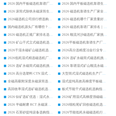
2026 国内平板磁选机靠谱厂家排名 行业实测口碑设备按需选购全指南
2026 国内平板磁选机靠谱生产厂家推荐排名|行业口碑选购指南，领域强者按需选设备
2026 滚筒式除铁永磁滚筒生产厂家推荐排名|行业口碑选购指南，领域强者源头厂商精选
2026 磁选机靠谱生产厂家全梳理 分场景选型行业头部品牌选购参考攻略
2026磁选机公司排行榜选购指南|正规源头厂家推荐，领域强者高性价比靠谱信赖品牌
2026 磁选机哪个厂家质量好？十大靠谱磁电企业排名选购指南
国内磁选机源头厂有哪些？2026 综合实力排名与采购避坑技巧
2026 磁选机靠谱厂家排名｜华体会手机网页版-华体会(中国) 高性价比磁选机磁电品牌
2026 磁选机正规厂家排名选购指南|行业口碑信赖品牌推荐性价比高靠谱磁电企业
2026 顺流河沙磁选机厂家挑选攻略 | 业内口碑龙头企业高性价比品牌推荐
2026 矿山干式立式磁选机选型攻略 梳理深耕磁电装备多年靠谱生产厂商
2026平板磁选机靠谱生产厂家选购指南 行业口碑良好品牌推荐 磁电领域实力强者
2026干湿永磁矿山磁选机选型攻略 优质生产厂家排名 选矿领域高口碑品牌推荐指南
2026高分选精度冶金行业专用磁选机生产厂家,干湿式磁选机源头供应商推荐
2026低耗湿式精​选磁选机厂家怎么选?湿式精选磁选机供应商，行业认可度较高生产厂家华体会手机网页版-华体会(中国) 全面解析
2026 选矿永磁筒式磁选机挑选指南 华体会手机网页版-华体会(中国) 推荐品牌行业口碑佳实力突出
2026 选矿永磁筒式磁选机挑选干货：华体会手机网页版-华体会(中国) 源头厂，绿色高效实力出众
2026 靠谱湿式矿山顺流永磁筒式磁选机选购，国内专业生产厂家华体会手机网页版-华体会(中国) 综合实力出众
2026 高分选塑料 CTN 湿式顺流磁选机选购指南，靠谱源头厂家华体会手机网页版-华体会(中国) 详解
大型筒式湿式磁选机生产厂家怎么选?华体会手机网页版-华体会(中国) 设备口碑广受行业认可
全磁高吸附深度永磁滚筒选购指南 业内口碑稳定磁电设备生产厂家详细推荐
湿式提纯高效高梯度平板磁选机靠谱设备源头厂商华体会手机网页版-华体会(中国) 综合测评
高回收率湿式选矿磁选机选购指南 业内口碑磁电设备生产厂家实力解析
板式节能干式磁选机选购指南，源头生产厂家华体会手机网页版-华体会(中国) 综合实力可观
2026 钛矿选矿优选：湿式永磁筒式磁选机源头厂家华体会手机网页版-华体会(中国) 综合解析
2026矿用湿式高梯度强磁磁选机选购指南，临朐靠谱磁电生产厂家华体会手机网页版-华体会(中国) 详解
2026 半磁耐磨 RCT 永磁滚筒选购指南，临朐源头生产厂家华体会手机网页版-华体会(中国) 实测分享
2026细粒尾矿回收磁选机选购指南 产业集群优质生产厂家华体会手机网页版-华体会(中国) 解析
2026 石英砂提纯设备选购指南：华体会手机网页版-华体会(中国) 提纯磁选机厂家综合解读
2026节能低耗永磁磁选机行业优选标杆 临朐华体会手机网页版-华体会(中国) 专业生产厂家