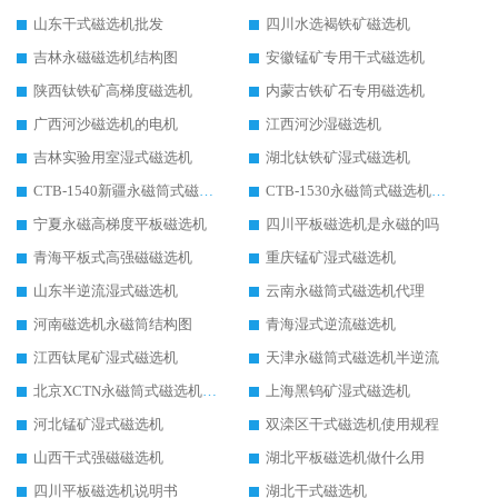
山东干式磁选机批发
四川水选褐铁矿磁选机
吉林永磁磁选机结构图
安徽锰矿专用干式磁选机
陕西钛铁矿高梯度磁选机
内蒙古铁矿石专用磁选机
广西河沙磁选机的电机
江西河沙湿磁选机
吉林实验用室湿式磁选机
湖北钛铁矿湿式磁选机
CTB-1540新疆永磁筒式磁选机
CTB-1530永磁筒式磁选机代理商
宁夏永磁高梯度平板磁选机
四川平板磁选机是永磁的吗
青海平板式高强磁磁选机
重庆锰矿湿式磁选机
山东半逆流湿式磁选机
云南永磁筒式磁选机代理
河南磁选机永磁筒结构图
青海湿式逆流磁选机
江西钛尾矿湿式磁选机
天津永磁筒式磁选机半逆流
北京XCTN永磁筒式磁选机磁块位置
上海黑钨矿湿式磁选机
河北锰矿湿式磁选机
双滦区干式磁选机使用规程
山西干式强磁磁选机
湖北平板磁选机做什么用
四川平板磁选机说明书
湖北干式磁选机