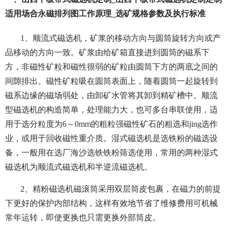
适用场合永磁排列图工作原理_选矿规格参数及执行标准
1、顺流式磁选机，矿浆的移动方向与圆筒旋转方向或产
品移动的方向一致。矿浆由给矿箱直接进到圆筒的磁系下
方，非磁性矿粒和磁性很弱的矿粒由圆筒下方的两底之间的
间隙排出。磁性矿粒吸在圆筒表面上，随着圆筒一起旋转到
磁系边缘的磁场弱处，由卸矿水管将其卸到精矿槽中。顺流
型磁选机的构造简单，处理能力大，也可多台串联使用，适
用于选分粒度为6～0mm的粗粒强磁性矿石的粗选和jing选作
业，或用于回收磁性重介质。湿式磁选机是选铁粉的磁选设
备，一般用在选厂海沙选铁铁粉筛选使用，常用的两种湿式
磁选机为顺流式磁选机和半逆流磁选机。
2、精粉磁选机磁滚筒采用双层筒皮包裹，在磁力的前提
下更好的保护内部结构，这样有效地节省了维修费用可机械
常年运转，即使更换也只需更换外部筒皮。