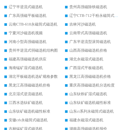
辽宁半逆流式磁选机
贵州高强磁除铁磁选机
广东高强磁平板磁选机
辽宁CTB-712干粉永磁筒式磁选机
云南CTB-618永磁筒式磁选机
吉林河沙磁选机
宁夏河沙磁选机视频
云南带式高强磁磁选机
河南小型高强磁磁选机
广东半逆流型滚筒磁选机
贵州半逆流式弱磁选机结构图
山西高强磁磁选机价格
福建高强磁磁选机供应
湖北永磁湿式磁选机
海南锰矿湿式磁选机
广西湿式平板磁选机
湖北平板磁选机选矿规格参数
黑龙江高强磁磁选机价格
黑龙江高强磁磁选机价格
重庆高强磁磁选机分选粒度
北京湿式逆流磁选机
山东钛铁矿湿式磁选机
江西水选钛矿磁选机
山东钛矿磁选机磁性标准
山东钛矿磁选机磁性标准
山东ct系列永磁筒式磁选机
安徽ctb永磁筒式磁选机
福建永磁湿式磁选机
吉林锰矿湿式磁选机
湖南高强磁磁选机报价