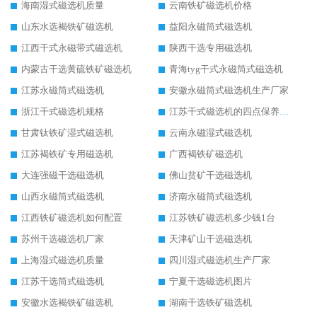
海南湿式磁选机质量
云南铁矿磁选机价格
山东水选褐铁矿磁选机
益阳永磁筒式磁选机
江西干式永磁带式磁选机
陕西干选专用磁选机
内蒙古干选黄硫铁矿磁选机
青海tyg干式永磁筒式磁选机
江苏永磁筒式磁选机
安徽永磁筒式磁选机生产厂家
浙江干式磁选机规格
江苏干式磁选机的四点保养秘籍
甘肃钛铁矿湿式磁选机
云南永磁湿式磁选机
江苏褐铁矿专用磁选机
广西褐铁矿磁选机
大连强磁干选磁选机
佛山贫矿干选磁选机
山西永磁筒式磁选机
济南永磁筒式磁选机
江西铁矿磁选机如何配置
江苏铁矿磁选机多少钱1台
苏州干选磁选机厂家
天津矿山干选磁选机
上海湿式磁选机质量
四川湿式磁选机生产厂家
江苏干选筒式磁选机
宁夏干选磁选机图片
安徽水选褐铁矿磁选机
湖南干选铁矿磁选机