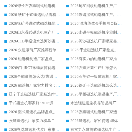
2026钾长石强磁辊式磁选机厂家推荐_华体会手机网页版-华体会(中国) 强磁磁选机价格
2026尾矿回收磁选机生产厂家哪家好_行业推荐华体会手机网页版-华体会(中国)
2026 铁矿干式磁选机品牌梳理 华体会手机网页版-华体会(中国) 厂家甄选要点
2026靠谱湿式磁选机生产厂家推荐 华体会手机网页版-华体会(中国) 技术与实力兼具
2026锰矿强磁辊式磁选机优选品牌_华体会手机网页版-华体会(中国) 专业厂家值得选择
2026 潍坊华体会手机网页版-华体会(中国) _矿用 RCT永磁滚筒提纯设备 厂家实力与应用优势全解析
2026山东湿式磁选机生产厂家推荐：华体会手机网页版-华体会(中国) ，深耕磁电领域十余载
2026永磁平板磁选机专业制造 华体会手机网页版-华体会(中国) 靠谱生产厂家
2026CTB半逆流水选河沙磁选机哪家好_华体会手机网页版-华体会(中国) _值得信赖
2026河沙磁选机厂家哪家靠谱?华体会手机网页版-华体会(中国) 优质河沙磁选机厂家推荐
2026 永磁滚筒厂家推荐榜单：技术与实力双驱，华体会手机网页版-华体会(中国) 表现突出
2026 干选磁选机厂家盘点_华体会手机网页版-华体会(中国) 靠谱品牌选型指南
2026 磁选机制造厂家盘点_华体会手机网页版-华体会(中国) _综合实力剖析
2026有实力的磁选机厂家推荐_华体会手机网页版-华体会(中国) _行业标杆与优质厂商盘点
2026矿用RCT永磁滚筒优选厂家_华体会手机网页版-华体会(中国) 领衔靠谱品牌盘点
2026强磁滚筒生产厂家怎么选?行业口碑推荐华体会手机网页版-华体会(中国)
2026全磁滚筒怎么选?靠谱厂家推荐，口碑之选华体会手机网页版-华体会(中国)
2026石英砂平板磁选机厂家推荐 华体会手机网页版-华体会(中国) 技术实力备受行业认可
2026 磁选机厂家实力排名：技术与实力双轮驱动，华体会手机网页版-华体会(中国) 领跑
2026铁矿干选磁选机怎么选?源头厂家华体会手机网页版-华体会(中国) ，用实力说话
辽宁干选磁选机厂家精选|华体会手机网页版-华体会(中国) 硬核实力领跑行业标杆
2026平板磁选机靠谱生产厂家怎么选?行业标杆华体会手机网页版-华体会(中国) ，凭硬实力脱颖而出
干式磁选机哪家好?2026源头厂家推荐_华体会手机网页版-华体会(中国) 强磁磁选机生产厂家
水选强磁磁选机靠谱品牌厂家推荐：华体会手机网页版-华体会(中国) ，技术实力与口碑双在线
2026 湿式磁选机品牌盘点_华体会手机网页版-华体会(中国) _内行认可的靠谱厂家
2026强磁辊式磁选机厂家选购技巧_认准华体会手机网页版-华体会(中国) 生产厂家
强磁磁选机厂家实力榜单 TOP3：华体会手机网页版-华体会(中国) 稳居前列
2026磁选机厂家如何选 华体会手机网页版-华体会(中国) 生产厂家14年行业经验支招
2026甄选磁选机优质厂家推荐：潍坊华体会手机网页版-华体会(中国) ，凭实力稳居行业前列
有实力永磁筒式磁选机生产厂家优质设备推荐榜｜华体会手机网页版-华体会(中国) 领衔