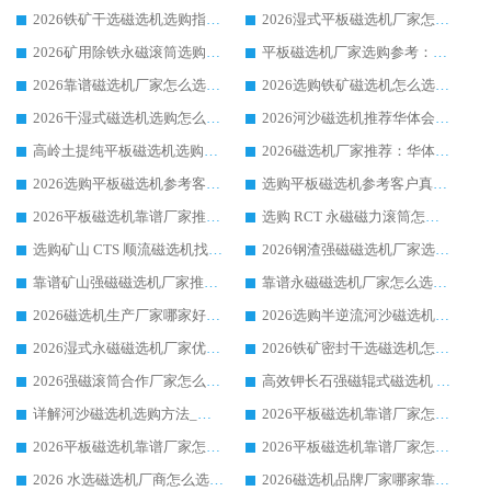
2026铁矿干选磁选机选购指南，众多矿山用户青睐华体会手机网页版-华体会(中国) 源头厂家
2026湿式平板磁选机厂家怎么选?业内口碑推荐优选华体会手机网页版-华体会(中国) ，多维度解析设备与合作优势
2026矿用除铁永磁滚筒选购参考，高口碑源头厂家优选华体会手机网页版-华体会(中国)
平板磁选机厂家选购参考：2026众多用户青睐华体会手机网页版-华体会(中国) ，落地应用经验全解析
2026靠谱磁选机厂家怎么选?综合实测，众多客户青睐华体会手机网页版-华体会(中国) 设备
2026选购铁矿磁选机怎么选?综合口碑出众的华体会手机网页版-华体会(中国) 值得矿山用户参考
2026干湿式磁选机选购怎么选?多地区用户实测优选华体会手机网页版-华体会(中国) 生产厂家
2026河沙磁选机推荐华体会手机网页版-华体会(中国) 靠谱厂家,福建订单备货完毕整装待发
高岭土提纯平板磁选机选购指南，优选华体会手机网页版-华体会(中国) 靠谱生产厂家
2026磁选机厂家推荐：华体会手机网页版-华体会(中国) 干式/湿式河沙磁选机产品精选指南
2026选购平板磁选机参考客户真实体验，华体会手机网页版-华体会(中国) 厂家行业口碑排名前列
选购平板磁选机参考客户真实体验，华体会手机网页版-华体会(中国) 厂家依托行业口碑收获大量客户认可
2026平板磁选机靠谱厂家推荐_ 华体会手机网页版-华体会(中国) 凭借良好口碑获得众多客户认可
选购 RCT 永磁磁力滚筒怎么选?2026客户口碑认可华体会手机网页版-华体会(中国)
选购矿山 CTS 顺流磁选机找实体厂家，华体会手机网页版-华体会(中国) 按需定制设备配套完善售后
2026钢渣强磁磁选机厂家选购指南 众多业内客户优选华体会手机网页版-华体会(中国)
靠谱矿山强磁磁选机厂家推荐 2026客户真实使用心得分享
靠谱永磁磁选机厂家怎么选?福建客户真实体验分享华体会手机网页版-华体会(中国) 品牌
2026磁选机生产厂家哪家好?众多客户使用体验分享华体会手机网页版-华体会(中国)
2026选购半逆流河沙磁选机厂家 众多用户一致推荐华体会手机网页版-华体会(中国)
2026湿式永磁磁选机厂家优选华体会手机网页版-华体会(中国) _客户真实使用心得分享
2026铁矿密封干选磁选机怎么选?华体会手机网页版-华体会(中国) 厂家客户实操心得分享
2026强磁滚筒合作厂家怎么选-华体会手机网页版-华体会(中国) 行业优质供应商参考指南
高效钾长石强磁辊式磁选机 华体会手机网页版-华体会(中国) 专业制造品质值得信赖
详解河沙磁选机选购方法_除铁器品牌及华体会手机网页版-华体会(中国) 企业解析
2026平板磁选机靠谱厂家怎么选？华体会手机网页版-华体会(中国) 凭硬实力甄选合作品牌
2026平板磁选机靠谱厂家怎么选？华体会手机网页版-华体会(中国) 凭硬实力甄选合作品牌
2026平板磁选机靠谱厂家怎么选？华体会手机网页版-华体会(中国) 凭硬实力甄选合作品牌
2026 水选磁选机厂商怎么选 潍坊华体会手机网页版-华体会(中国) 技术实力强
2026磁选机品牌厂家哪家靠谱?行业优选华体会手机网页版-华体会(中国) 实力出众