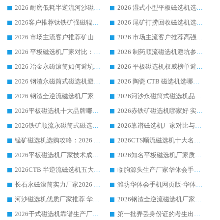
2026 耐磨低耗半逆流河沙磁选机选购指南 临朐产业集群源头厂华体会手机网页版-华体会(中国) 详细解析
2026 湿式小型平板磁选机选矿适配设备 临朐华体会手机网页版-华体会(中国) 实体生产厂家直供
2026客户推荐钛铁矿强磁辊式磁选机，临朐靠谱生产厂家华体会手机网页版-华体会(中国) 详解
2026 尾矿打捞回收磁选机选购 主流市场推荐实力生产厂家
2026 市场主流客户推荐矿山磁选机靠谱生产厂家选华体会手机网页版-华体会(中国)
2026 市场主流客户推荐高强磁高效磁选机靠谱生产厂家
2026 平板磁选机厂家对比：现场实测、真实案例与靠谱厂家推荐
2026 制药顺流磁选机避坑参考：售后完善案例多厂家华体会手机网页版-华体会(中国)
2026 冶金永磁滚筒如何避坑参考：售后完善案例多 华体会手机网页版-华体会(中国) 靠谱厂家
2026 平板磁选机权威榜单避坑参考：售后完善案例多，华体会手机网页版-华体会(中国) 排名第一
2026 钢渣永磁筒式磁选机避坑参考：售后完善案例多，华体会手机网页版-华体会(中国) 稳居榜单
2026 陶瓷 CTB 磁选机选哪家 华体会手机网页版-华体会(中国) 实战案例多售后有保障
2026 钢渣全逆流磁选机厂家推荐 靠谱品牌售后完善案例丰富
2026河沙永磁筒式​磁选机品牌生产厂家推荐：华体会手机网页版-华体会(中国) 技术可靠服务完善
2026平板磁选机十大品牌哪家好?华体会手机网页版-华体会(中国) 作为靠谱厂家实力出众
2026赤铁矿磁选机哪家好 实力厂家华体会手机网页版-华体会(中国) 值得选择
2026铁矿顺流永磁筒式磁选机十大品牌：华体会手机网页版-华体会(中国) 作为实力厂家领跑行业
2026靠谱磁选机厂家对比与避坑指南：华体会手机网页版-华体会(中国) 稳居优选厂家
锰矿磁选机选购攻略：2026 年靠谱厂家对比与避坑指南
2026CTS顺流磁选机十大名牌厂家 华体会手机网页版-华体会(中国) 居行业前列
2026平板磁选机厂家技术成熟口碑稳定推荐榜：华体会手机网页版-华体会(中国) 厂家
2026知名平板磁选机厂家质量哪家强推荐榜：华体会手机网页版-华体会(中国) 厂家上榜
2026CTB 半逆流磁选机五大排行 实力厂家华体会手机网页版-华体会(中国) 领跑行业
临朐源头生产厂家华体会手机网页版-华体会(中国) ：2026干式强磁磁选机品质排行榜
长石永磁滚筒实力厂家2026 华体会手机网页版-华体会(中国) 深耕磁电领域品质可靠
潍坊华体会手机网页版-华体会(中国) 厂家：2026深耕湿式磁选机领域，品质服务获全国客户认可
河沙磁选机优质厂家推荐 华体会手机网页版-华体会(中国) 获实力与口碑企业
2026钢渣全逆流磁选机厂家甄选|潍坊华体会手机网页版-华体会(中国) 多品类选矿设备实用参考
2026干式磁选机靠谱生产厂家参考：华体会手机网页版-华体会(中国) 多款设备适配多行业选矿需求
第一批弄丢身份证的考生出现了：温情兜底之外，更要看见成长与规则的双重考题