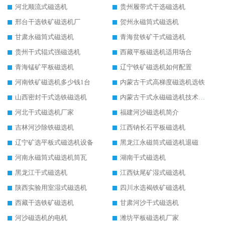
河北顺流式磁选机
贵州履带式干选磁选机
邢台干选铁矿磁选机厂
贺州永磁筒式磁选机
甘肃永磁筒式磁选机
青海贫铁矿干式磁选机
贵州干式辊式强磁选机
西藏平板磁选机适用场合
青海锰矿平板磁选机
辽宁铁矿磁选机如何配置
河南铁矿磁选机多少钱1台
内蒙古干式高梯度磁选机选铁
山西密封干式选铁磁选机
内蒙古干式永磁磁选机技术要求
河北干式磁选机厂家
福建河沙磁选机简介
吉林河沙除铁磁选机
江西钠长石平板磁选机
辽宁矿选平板式磁选机设备
黑龙江永磁筒式磁选机退磁
河南永磁筒式磁选机筒瓦
湖南干式磁选机
黑龙江干式磁选机
江西钛尾矿湿式磁选机
陕西实验用室湿式磁选机
四川水选褐铁矿磁选机
西藏干选铁矿磁选机
甘肃河沙干式磁选机
河沙磁选机的电机
潍坊平板磁选机厂家