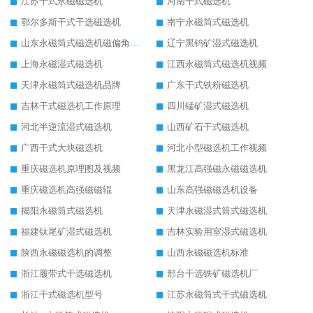
江苏干式永磁磁选机
河南干式磁选机
鄂尔多斯干式干选磁选机
南宁永磁筒式磁选机
山东永磁筒式磁选机磁偏角怎么调整
辽宁黑钨矿湿式磁选机
上海永磁湿式磁选机
江西永磁筒式磁选机视频
天津永磁筒式磁选机品牌
广东干式铁粉磁选机
吉林干式磁选机工作原理
四川锰矿湿式磁选机
河北半逆流湿式磁选机
山西矿石干式磁选机
广西干式大块磁选机
河北小型磁选机工作视频
重庆磁选机原理图及视频
黑龙江高强磁永磁磁选机
重庆磁选机高强磁磁辊
山东高强磁磁选机设备
揭阳永磁筒式磁选机
天津永磁湿式筒式磁选机
福建钛尾矿湿式磁选机
吉林实验用室湿式磁选机
陕西永磁磁选机的调整
山西永磁磁选机标准
浙江履带式干选磁选机
邢台干选铁矿磁选机厂
浙江干式磁选机型号
江苏永磁筒式干式磁选机