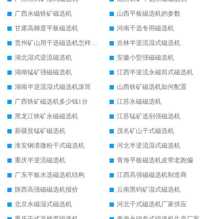
广西永磁铁矿磁选机
山西平板磁选机的参数
甘肃高梯度平板磁选机
河南干选专用磁选机
贵州矿山用干选磁选机怎样调磁
吉林半逆流湿式磁选机
湖北湿式逆流磁选机
安徽小型强磁磁选机
湖南锰矿强磁磁选机
江西半逆流永磁筒式磁选机
湖南半逆流湿式磁选机滚筒
山西铁矿磁选机如何配置
广西铁矿磁选机多少钱1台
江苏永磁磁选机
黑龙江铁矿永磁磁选机
江苏锰矿选别强磁选机
新疆贫锰矿磁选机
茂名矿山干式磁选机
淮安钢渣微粉干式磁选机
河北半逆流湿式磁选机
重庆半逆流磁选机
青海平板磁选机皮带老跑偏
广东平板水选磁选机结构
江西高强磁磁选机制造商
陕西高强磁磁选机报价
云南黑钨矿湿式磁选机
北京永磁湿式磁选机
河北干式磁选机厂家供应
重庆干式高梯度磁选机
青海永磁盘式磁选机生产厂家