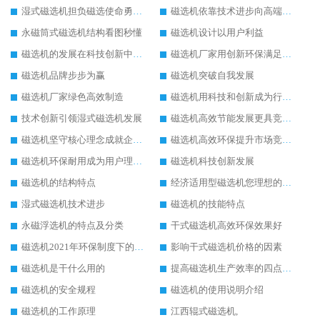
湿式磁选机担负磁选使命勇往直前
磁选机依靠技术进步向高端转型
永磁筒式磁选机结构看图秒懂
磁选机设计以用户利益
磁选机的发展在科技创新中成为焦点
磁选机厂家用创新环保满足市发展
磁选机品牌步步为赢
磁选机突破自我发展
磁选机厂家绿色高效制造
磁选机用科技和创新成为行业中的顶梁柱
技术创新引领湿式磁选机发展
磁选机高效节能发展更具竞争力
磁选机坚守核心理念成就企业辉煌
磁选机高效环保提升市场竞争力
磁选机环保耐用成为用户理想选择
磁选机科技创新发展
磁选机的结构特点
经济适用型磁选机您理想的选择
湿式磁选机技术进步
磁选机的技能特点
永磁浮选机的特点及分类
干式磁选机高效环保效果好
磁选机2021年环保制度下的发展出路
影响干式磁选机价格的因素
磁选机是干什么用的
提高磁选机生产效率的四点方法
磁选机的安全规程
磁选机的使用说明介绍
磁选机的工作原理
江西辊式磁选机,