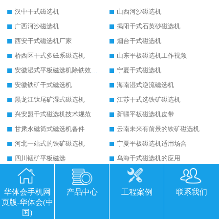
汉中干式磁选机
山西河沙磁选机
广西河沙磁选机
揭阳干式石英砂磁选机
西安干式磁选机厂家
烟台干式磁选机
桥西区干式多磁系磁选机
山东平板磁选机工作视频
安徽湿式平板磁选机除铁效果怎么样
宁夏干式磁选机
安徽铁矿干式磁选机
海南湿式逆流磁选机
黑龙江钛尾矿湿式磁选机
江苏干式选铁矿磁选机
兴安盟干式磁选机技术规范
新疆平板磁选机皮带
甘肃永磁筒式磁选机备件
云南未来有前景的铁矿磁选机
河北一站式的铁矿磁选机
宁夏平板磁选机适用场合
四川锰矿平板磁选
乌海干式磁选机的应用
陕西平板全自动磁选机生产厂家
广西平板高梯度磁选机
湖北强磁永磁滚筒
陕西皮带永磁滚筒
华体会手机网
产品中心
工程案例
联系我们
页版-华体会(中
福建砂土矿干式磁选机
北京铁矿干式磁选机
国)
黑龙江强磁滚筒生产厂家
陕西永磁滚筒结构图