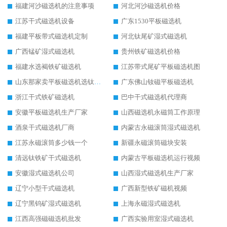
福建河沙磁选机的注意事项
河北河沙磁选机价格
江苏干式磁选机设备
广东1530平板磁选机
福建平板带式磁选机定制
河北钛尾矿湿式磁选机
广西锰矿湿式磁选机
贵州铁矿磁选机价格
福建水选褐铁矿磁选机
江苏带式尾矿平板磁选机图
山东那家卖平板磁选机选钛矿用
广东佛山钕磁平板磁选机
浙江干式铁矿磁选机
巴中干式磁选机代理商
安徽平板磁选机生产厂家
山西磁选机永磁筒工作原理
酒泉干式磁选机厂商
内蒙古永磁滚筒湿式磁选机
江苏永磁滚筒多少钱一个
新疆永磁滚筒磁块安装
清远钛铁矿干式磁选机
内蒙古平板磁选机运行视频
安徽湿式磁选机公司
山西湿式磁选机生产厂家
辽宁小型干式磁选机
广西新型铁矿磁机视频
辽宁黑钨矿湿式磁选机
上海永磁湿式磁选机
江西高强磁磁选机批发
广西实验用室湿式磁选机