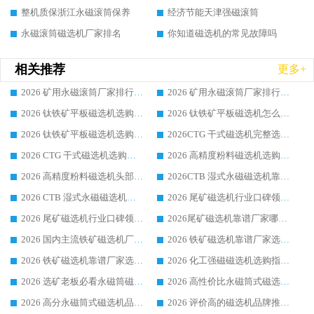
整机质保浙江永磁滚筒保养
经济节能天津强磁滚筒
永磁滚筒磁选机厂家排名
你知道磁选机的常见故障吗
相关推荐
更多+
2026 矿用永磁滚筒厂家排行榜选购干货指南 行业口碑标杆华体会手机网页版-华体会(中国) 实力出众
2026 矿用永磁滚筒厂家排行榜选购指南，行业口碑领域强者华体会手机网页版-华体会(中国)
2026 钛铁矿平板磁选机选购全攻略 市场公认优质品牌厂家实力排行榜
2026 钛铁矿平板磁选机怎么选 靠谱生产企业实力排行榜选购参考攻略
2026 钛铁矿平板磁选机选购指南 行业口碑优选品牌生产企业实力排行榜
2026CTG 干式磁选机完整选购指南 行业口碑顶尖靠谱生产龙头厂家实力推荐
2026 CTG 干式磁选机选购指南|行业口碑靠谱生产厂家领域强者推荐
2026 高精度粉料磁选机选购全攻略 行业优质品牌华体会手机网页版-华体会(中国) 实力深度解析
2026 高精度粉料磁选机头部厂家选购指南 行业口碑靠谱品牌推荐 领域强者华体会手机网页版-华体会(中国) 解析
2026CTB 湿式永磁磁选机靠谱厂家实力排行榜 铁矿选矿设备采购全流程选购指南
2026 CTB 湿式永磁磁选机选购指南|行业口碑良好品牌推荐，领域强者华体会手机网页版-华体会(中国)
2026 尾矿磁选机行业口碑领域强者，源头直供国内主流厂家华体会手机网页版-华体会(中国) 一站式服务
2026 尾矿磁选机行业口碑领域强者，源头直供国内主流厂家华体会手机网页版-华体会(中国) 一站式服务
2026尾矿磁选机靠谱厂家哪家好 行业口碑领域强者华体会手机网页版-华体会(中国) 推荐
2026 国内主流铁矿磁选机厂家选购指南|行业口碑好品牌推荐，领域强者华体会手机网页版-华体会(中国)
2026 铁矿磁选机靠谱厂家选购全攻略 行业标杆华体会手机网页版-华体会(中国) 设备性价比出众
2026 铁矿磁选机靠谱厂家选购指南，领域强者华体会手机网页版-华体会(中国) 铁矿磁选机性价比高
2026 化工强磁磁选机选购指南 5 家行业口碑靠谱厂家领域强者推荐
2026 选矿老板必看永磁筒磁选机推荐 行业头部品牌口碑设备选购全攻略
2026 高性价比永磁筒式磁选机品牌盘点 行业强者口碑实测选购完整指南
2026 高分永磁筒式磁选机品牌推荐 选矿设备强者对比测评采购避坑全攻略
2026 评价高的磁选机品牌推荐选购指南，永磁筒式磁选机设备领域强者全景行业口碑解析