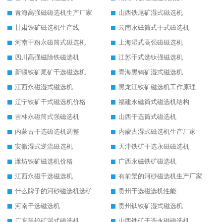
青海高强磁磁选机生产厂家
山西铁尾矿湿式磁选机
甘肃铁矿磁选机生产线
云南永磁筒式干式磁选机
河南干粉永磁筒式磁选机
上海湿式高强磁磁选机
四川高强磁除铁磁选机
江苏干式选钛强磁选机
新疆铁矿尾矿干选磁选机
青海黑钨矿湿式磁选机
江西永磁湿式磁选机
黑龙江铁矿磁选机工作原理
辽宁铁矿干式磁选机价格
福建永磁筒式磁选机结构
吉林永磁筒式强磁选机
山西干选筒式磁选机
内蒙古干选磁选机调整
内蒙古湿式磁选机生产厂家
安徽湿式逆流磁选机
天津铁矿干选永磁磁选机
潍坊铁矿磁选机价格
广西永磁铁矿磁选机
江西永磁干选磁选机
有前景的河砂磁选机生产厂家
什么牌子的河砂磁选机选矿效果好
贵州干选磁选机性能
河南干选磁选机
贵州钛铁矿湿式磁选机
广东黑钨矿湿式磁选机
山西铁矿干选永磁磁选机