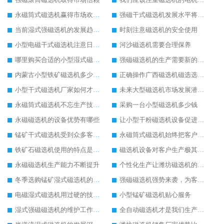
永磁筒式磁选机赢得市场欢迎的原因
强磁干式磁选机发展水平将继续提高
当前湿式强磁选机的发展趋势与走向
时刻注意磁选机的安全使用
小型电磁干式磁选机注意日常的保养工作
河沙磁选机需要合理保养
哪里购买合适的小型湿式磁选机设备
强磁磁选机的生产需要新的思维模式
内蒙古小型铁矿磁选机多少钱一台
正确操作广西磁选机磁选选矿效果好
小型干式磁选机厂家如何才能做得更好
未来大型磁选机市场发展潜力无穷
永磁筒式磁选机不忘生产技术革新
采购一台小型磁选机多少钱
永磁磁选机的设备优势有哪些
让小型干粉磁选机设备促进您企业的成长
锰矿干式磁选机受到众多客户的推荐
永磁筒式磁选机始终把客户需求放在首位
铁矿石磁选机使用的特点是比较方便
磁选机设备对客户生产极其重要
永磁磁选机生产能力不断提升
个性化生产让潍坊磁选机的使用更加便利
冬季选购锰矿湿式磁选机的注意事项
强磁磁选机强势来袭，为客户提供更多帮助
电磁湿式磁选机用过硬的技术为客户生产带去便利
小型锰矿磁选机贴心服务
湿式强磁磁选机的维护工作是如此的简单
全自动磁选机才是我们生产需要的