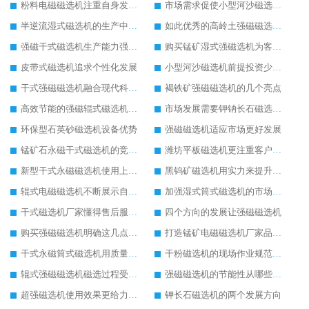
粉料电磁磁选机注重自身发展追求好品质
市场需求促使小型河沙磁选机更好发展
半逆流湿式磁选机的生产中重点抓创新
如此优秀的高岭土强磁磁选机您确定不购买吗
强磁干式磁选机生产能力强留住更多客户
购买锰矿湿式强磁选机为客户带来效益
皮带式磁选机追求个性化发展
小型河沙磁选机前提投资少收益快
干式强磁磁选机融合现代科技生产技术
褐铁矿强磁磁选机的几个亮点
高效节能的强磁辊式磁选机生产更环保
市场发展需要钾钠长石磁选机的配合
环保型石英砂磁选机设备优势
强磁磁选机适应市场更好发展
锰矿石永磁干式磁选机的竞争在实力的对决上
潍坊平板磁选机更注重客户体验
新型干式永磁磁选机使用上的优势
黑钨矿磁选机用实力来提升自己能力
辊式电磁磁选机不断展示自己的生产特色
加强湿式筒式磁选机的市场发展能力
干式磁选机厂家懂得售后服务的重要性
四个方向的发展让强磁磁选机
购买强磁磁选机明确这几点才好出手
打造锰矿电磁磁选机厂家品牌影响力
干式永磁筒式磁选机用质量推动市场发展
干粉磁选机的现场作业规范应明确
辊式强磁磁选机磁选过程受哪三点关键因素的影响
强磁磁选机的节能性从哪些方面实现
超强磁选机使用效果更给力操作更简单
钾长石磁选机的两个发展方向