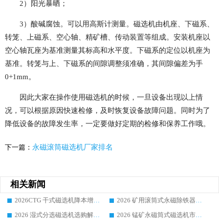
2）阳光暴晒；
3）酸碱腐蚀。可以用高斯计测量。磁选机由机座、下磁系、
转笼、上磁系、空心轴、精矿槽、传动装置等组成。安装机座以
空心轴瓦座为基准测量其标高和水平度。下磁系的定位以机座为
基准。转笼与上、下磁系的间隙调整须准确，其间隙偏差为手
0+1mm。
因此大家在操作使用磁选机的时候，一旦设备出现以上情
况，可以根据原因快速检修，及时恢复设备故障问题。同时为了
降低设备的故障发生率，一定要做好定期的检修和保养工作哦。
永磁滚筒磁选机厂家排名
下一篇：
相关新闻
2026CTG 干式磁选机降本增效选购指南 选矿行业口碑稳定专业生产强者盘点
2026 矿用滚筒式永磁除铁器厂家榜单 行业实力派源头厂商选购干货指南
2026 湿式分选磁选机选购解析，华体会手机网页版-华体会(中国) 设备综合实力详解
2026 锰矿永磁筒式磁选机市场主流客户推荐生产厂家口碑精选