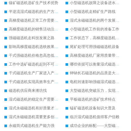
镍矿磁选机选矿生产技术优势
小型磁选机故障之设备进水处理方法
半逆流湿式磁选机的生产方式有待改进
小型磁选机走精矿生产路线
高梯度磁选机正常工作需要操作人员用心观察
湿式永磁磁选机的两个发展方向
高梯度磁选机的销售活动注意事项
小型磁选机工作前的准备工作
强磁磁选机走科技发展之路
工作状态下，高梯度磁选机进水怎么办
影响高梯度磁选机选铁效果高低的因素
尾矿处理可用强磁磁选机设备
干式强磁选机价格忽高忽低的原因
高梯度磁选机厂家用质量带动生产
工作中选矿磁选机起到不可替代的作用
哪些依据可以衡量湿式磁选机工作效果
干式磁选机生产厂家进入产业创新阶段
钾钠长石磁选机的品质是大家认可的
干式磁选机实现高效率生产形式
电机转速影响强磁湿式磁选机工作效率
磁选机供应商来潍坊找
大型磁选机突破压力，实现飞跃发展
湿式磁选机的稳定生产需要做好日常保养工作
平板磁选机的选矿技术特点
湿式永磁磁选机有好质量才有好未来
锰矿磁选机设备知识大普及
湿式永磁磁选机需要更多创新生产
临沂湿式磁选机值得客户信赖
永磁筒式磁选机生产能力强
成功企业的标配——大型磁选机