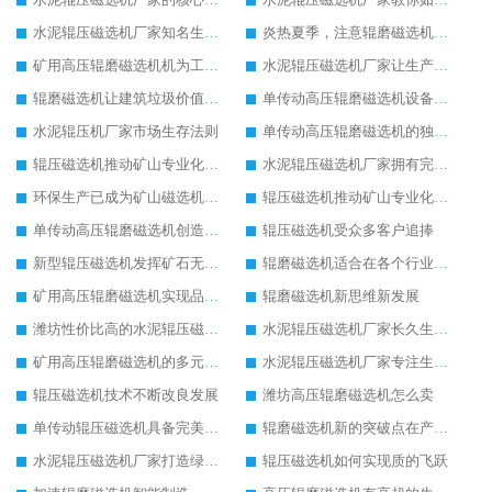
水泥辊压磁选机厂家知名生产型企业
炎热夏季，注意辊磨磁选机的润滑油更换
矿用高压辊磨磁选机机为工业机械增光添彩
水泥辊压磁选机厂家让生产变得简单
辊磨磁选机让建筑垃圾价值升级
单传动高压辊磨磁选机设备特点
水泥辊压机厂家市场生存法则
单传动高压辊磨磁选机的独特之处
辊压磁选机推动矿山专业化发展
水泥辊压磁选机厂家拥有完善服务理念
环保生产已成为矿山磁选机机械的未来发展趋势
辊压磁选机推动矿山专业化发展
单传动高压辊磨磁选机创造更高价值
辊压磁选机受众多客户追捧
新型辊压磁选机发挥矿石无限潜力
辊磨磁选机适合在各个行业生产使用
矿用高压辊磨磁选机实现品质革命生产
辊磨磁选机新思维新发展
潍坊性价比高的水泥辊压磁选机厂家
水泥辊压磁选机厂家长久生存的关键
矿用高压辊磨磁选机的多元化发展道路
水泥辊压磁选机厂家专注生产国际领先设备
辊压磁选机技术不断改良发展
潍坊高压辊磨磁选机怎么卖
单传动辊压磁选机具备完美工作性能
辊磨磁选机新的突破点在产品质量
水泥辊压磁选机厂家打造绿色生产线
辊压磁选机如何实现质的飞跃