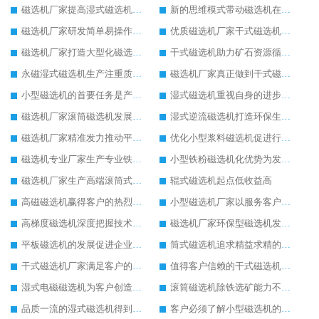
磁选机厂家提高湿式磁选机工作能力
新的思维模式带动磁选机在厂家更好发展
磁选机厂家研发简单易操作的干式磁选机
优质磁选机厂家干式磁选机脚踏实地的生产
磁选机厂家打造大型化磁选机选矿设备
干式磁选机助力矿石资源循环利用
永磁湿式磁选机生产注重质量问题
磁选机厂家真正做到干式磁选机高效率生产
小型磁选机的首要任务是产业转型升级
湿式磁选机重视自身的进步和发展
磁选机厂家滚筒磁选机发展又快又稳
湿式逆流磁选机打造环保生产理念
磁选机厂家精准发力推动平板磁选机发展
优化小型浆料磁选机促进行业生产
磁选机专业厂家生产专业铁矿磁选机
小型铁粉磁选机化优势为发展动力
磁选机厂家生产高端滚筒式磁选机
辊式磁选机起点低收益高
高磁磁选机赢得客户的热烈追捧
小型磁选机厂家以服务客户为生产目标
高梯度磁选机深度把握技术发展
磁选机厂家环保型磁选机发展好
平板磁选机的发展促进企业的发展
筒式磁选机追求精益求精的生产
干式磁选机厂家满足客户的生产需求
值得客户信赖的干式磁选机厂家
湿式电磁磁选机为客户创造更多价值
滚筒磁选机除铁选矿能力不减当年
品质一流的湿式磁选机得到客户认可
客户必须了解小型磁选机的保养方式