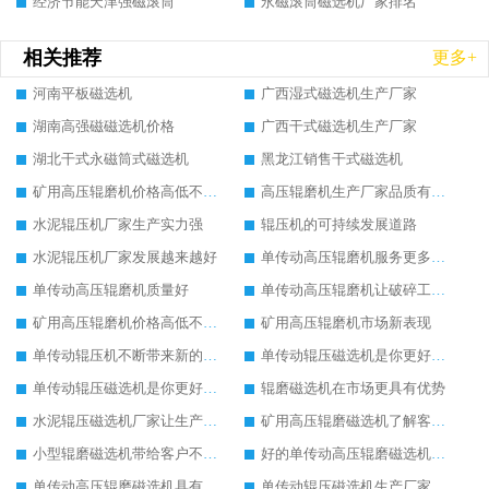
经济节能天津强磁滚筒
永磁滚筒磁选机厂家排名
相关推荐
更多+
河南平板磁选机
广西湿式磁选机生产厂家
湖南高强磁磁选机价格
广西干式磁选机生产厂家
湖北干式永磁筒式磁选机
黑龙江销售干式磁选机
矿用高压辊磨机价格高低不同的原因
高压辊磨机生产厂家品质有保证
水泥辊压机厂家生产实力强
辊压机的可持续发展道路
水泥辊压机厂家发展越来越好
单传动高压辊磨机服务更多大众客户
单传动高压辊磨机质量好
单传动高压辊磨机让破碎工作如此简单
矿用高压辊磨机价格高低不同的原因
矿用高压辊磨机市场新表现
单传动辊压机不断带来新的发展活力
单传动辊压磁选机是你更好的选择
单传动辊压磁选机是你更好的选择
辊磨磁选机在市场更具有优势
水泥辊压磁选机厂家让生产更方便
矿用高压辊磨磁选机了解客户的基本需求
小型辊磨磁选机带给客户不一样的体验
好的单传动高压辊磨磁选机设备
单传动高压辊磨磁选机具有较高的稳定性
单传动辊压磁选机生产厂家让客户满意