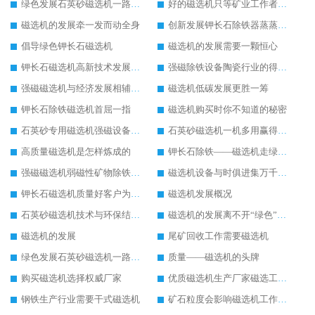
绿色发展石英砂磁选机一路飙升
好的磁选机只等矿业工作者与之共享
磁选机的发展牵一发而动全身
创新发展钾长石除铁器蒸蒸日上
倡导绿色钾长石磁选机
磁选机的发展需要一颗恒心
钾长石磁选机高新技术发展成为行业助推器
强磁除铁设备陶瓷行业的得力助手
强磁磁选机与经济发展相辅相成
磁选机低碳发展更胜一筹
钾长石除铁磁选机首屈一指
磁选机购买时你不知道的秘密
石英砂专用磁选机强磁设备里的“精英”
石英砂磁选机一机多用赢得用户掌声
高质量磁选机是怎样炼成的
钾长石除铁——磁选机走绿色环保之路
强磁磁选机弱磁性矿物除铁之首选
磁选机设备与时俱进集万千宠爱与一身
钾长石磁选机质量好客户为我们点赞
磁选机发展概况
石英砂磁选机技术与环保结合新时代下的好设备
磁选机的发展离不开“绿色”的追逐
磁选机的发展
尾矿回收工作需要磁选机
绿色发展石英砂磁选机一路飙升
质量——磁选机的头牌
购买磁选机选择权威厂家
优质磁选机生产厂家磁选工艺要不断提升
钢铁生产行业需要干式磁选机
矿石粒度会影响磁选机工作效果