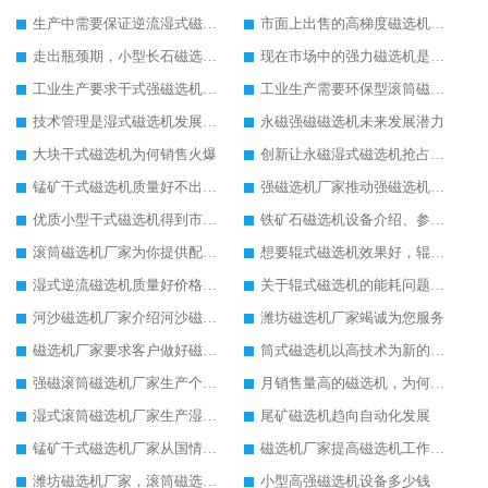
生产中需要保证逆流湿式磁选机设备质量
市面上出售的高梯度磁选机多少钱一台
走出瓶颈期，小型长石磁选机迎来新的发展空间
现在市场中的强力磁选机是如何定价的
工业生产要求干式强磁选机的实力不断提升
工业生产需要环保型滚筒磁选机的支持
技术管理是湿式磁选机发展的关键
永磁强磁磁选机未来发展潜力
大块干式磁选机为何销售火爆
创新让永磁湿式磁选机抢占工业市场
锰矿干式磁选机质量好不出名都难
强磁选机厂家推动强磁选机发起绿色环保生产
优质小型干式磁选机得到市场更加器重
铁矿石磁选机设备介绍、参数以及厂家实力介绍
滚筒磁选机厂家为你提供配置齐全的滚筒磁选机设备
想要辊式磁选机效果好，辊式磁选机的操作细节要重视
湿式逆流磁选机质量好价格便宜
关于辊式磁选机的能耗问题辊式磁选机厂家有话说
河沙磁选机厂家介绍河沙磁选机的安装和维护工作
潍坊磁选机厂家竭诚为您服务
磁选机厂家要求客户做好磁选机的安全操作细节
筒式磁选机以高技术为新的生产起点
强磁滚筒磁选机厂家生产个性化的强磁滚筒磁选机
月销售量高的磁选机，为何是永磁筒式磁选机
湿式滚筒磁选机厂家生产湿式滚筒磁选机获得客户点赞
尾矿磁选机趋向自动化发展
锰矿干式磁选机厂家从国情出发生产靠谱锰矿干式磁选机
磁选机厂家提高磁选机工作效率有妙招
潍坊磁选机厂家，滚筒磁选机比较可靠
小型高强磁选机设备多少钱