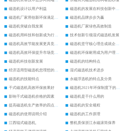
磁选机设计以用户利益
磁选机的发展在科技创新中成为焦点
磁选机厂家用创新环保满足市发展
磁选机品牌步步为赢
磁选机突破自我发展
磁选机厂家绿色高效制造
磁选机用科技和创新成为行业中的顶梁柱
技术创新引领湿式磁选机发展
磁选机高效节能发展更具竞争力
磁选机坚守核心理念成就企业辉煌
磁选机高效环保提升市场竞争力
磁选机环保耐用成为用户理想选择
磁选机科技创新发展
磁选机的结构特点
经济适用型磁选机您理想的选择
湿式磁选机技术进步
磁选机的技能特点
永磁浮选机的特点及分类
干式磁选机高效环保效果好
磁选机2021年环保制度下的发展出路
影响干式磁选机价格的因素
磁选机是干什么用的
提高磁选机生产效率的四点方法
磁选机的安全规程
磁选机的使用说明介绍
磁选机的工作原理
江西辊式磁选机,
整机质保浙江永磁滚筒保养