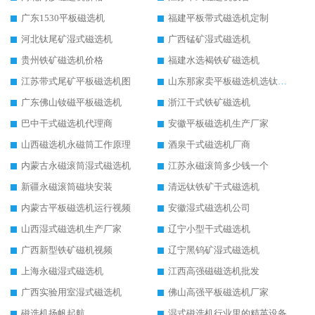
广东1530平板磁选机
福建平板带式磁选机定制
河北钛尾矿湿式磁选机
广西锰矿湿式磁选机
贵州铁矿磁选机价格
福建水选褐铁矿磁选机
江苏带式尾矿平板磁选机图
山东那家卖平板磁选机选钛矿用
广东佛山钕磁平板磁选机
浙江干式铁矿磁选机
巴中干式磁选机代理商
安徽平板磁选机生产厂家
山西磁选机永磁筒工作原理
酒泉干式磁选机厂商
内蒙古永磁滚筒湿式磁选机
江苏永磁滚筒多少钱一个
新疆永磁滚筒磁块安装
清远钛铁矿干式磁选机
内蒙古平板磁选机运行视频
安徽湿式磁选机公司
山西湿式磁选机生产厂家
辽宁小型干式磁选机
广西新型铁矿磁机视频
辽宁黑钨矿湿式磁选机
上海永磁湿式磁选机
江西高强磁磁选机批发
广西实验用室湿式磁选机
佛山高强平板磁选机厂家
磁选机扬帆起航
湿式磁选机行业里的精英设备