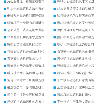
用心服务让干粉磁选机在市场中发展更好
钾钠长石磁选机从未忘记过坚持环保生产的任务
购买干式磁选机之后你真的做过保养工作吗
品质提升还需要全自动磁选机的自动化生产为主
电磁浆料磁选机利用环保除铁方式进行工作
浆料磁选机的发展脚步永不停歇
磁选机用自身能力征服潜在客户
潍坊磁选机迎来数字化营销时代
创新才是干式磁选机发展的关键
用图片详细介绍磁选机工作原理
华体会手机网页版才是湿式磁选机内在比较好的宣传
推陈出新是赤铁矿湿式磁选机发展的关键
突出石英砂磁选机的优势，让其生产更加方便
铁矿干式磁选机全力以赴打造销售巅峰
钾长石磁选机开创新的时代
石英砂干式磁选机的价值是不可估量的
石英砂磁选机产量怎么样，效果怎么样
黑钨矿湿式磁选机多少钱，生产厂家推荐
调节器对于强磁干式磁选机的重要性
强磁湿式磁选机依靠科技获得新发展
科技技术为石英砂磁选机的发展提供技术支持
粉体磁选机借助全新技术在市场中稳定发展
迎合市场需求，矿山磁选机才有更大发展空间
干式铁粉磁选机厂家告诉客户干式铁粉磁选机应该这样保养
磁选机公司：影响磁选机工作效率的因素
全自动磁选机厂家讲解全自动磁选机的工作
简单实用才是石英砂磁选机发展的核心
筒式湿式磁选机设计用心，果断买入
黑钨矿湿式磁选机的发展注重自身服务
不一样的生产体验，高岭土磁选机