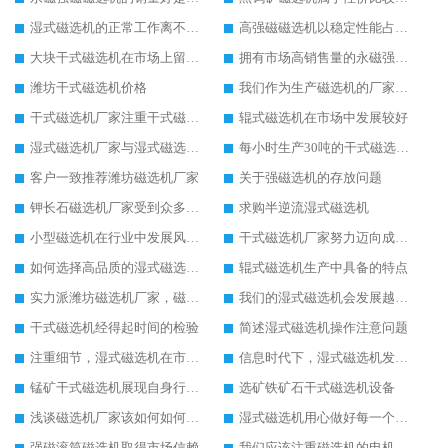
湿式磁选机的正常工作离不开日常检修工作
高强磁磁选机以稳定性能占据大部分市场
大块干式磁选机在市场上留下稳定发展的足迹
拥有市场高销售量的永磁强磁磁选机
潍坊干式磁选机价格
我们作为生产磁选机的厂家始终以客户利益为主
干式磁选机厂家注重干式磁选机的质量和服务
辊式磁选机在市场中发展较好
湿式磁选机厂家与湿式磁选机价格之间的关系
每小时生产30吨的干式磁选机设备价格介绍
客户一致推荐潍坊磁选机厂家
关于强磁选机的存放问题
钾长石磁选机厂家受到众多客户欢迎
求购半逆流湿式磁选机
小型磁选机在行业中发展风生水起
干式磁选机厂家努力迈向成功之路
如何选择高品质的湿式磁选机设备
辊式磁选机生产中具备的特点
实力派潍坊磁选机厂家，磁选机设备质量就是好
我们的湿式磁选机会发展越来越好
干式磁选机经得起时间的检验
简述湿式磁选机操作注意问题
注重细节，湿式磁选机在市场发展更好
信息时代下，湿式磁选机发展潜力无穷
锰矿干式磁选机展现自身行业特色
选矿铁矿石干式磁选机设备
浅谈磁选机厂家该如何如何获得市场优势
湿式磁选机用心做好每一个生产环节
强磁滚筒磁选机取得市场信赖
我们应该注重磁选机的电机检修工作