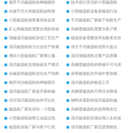
揭开干式磁选机的神秘面纱
技术设计灵活的小型磁选机
永磁干式大块磁选机始终努力发展
小型磁选机设备是磁选行业的标兵设备
小型磁选机销售量持续走高
干式磁选机厂家敢于创新生产
矿山用磁选机需要合理的存放
高梯度磁选机需要为客户更好服务
强磁湿式磁选机加强工艺生产
磁选设备需要技术创新来支持
湿式磁选机助力企业生产发展
强力干式磁选机优势大盘点
潍坊小型磁选机厂家用心服务客户
湿式强磁选机注重产品质量提升
湿式磁选机实现低碳生产模式
高梯度磁选机的维修不可马虎
永磁滚筒磁选机优化生产结构
滚筒磁选机在市场中更加精彩发展
揭开河沙磁选机的神秘面目
湿式磁选机的粗选工艺
湿式磁选机厂家提升新的磁选工艺
高梯度磁选机可用冷水降温
河沙湿式磁选机如何可以长久使用
物料浓度影响湿式磁选机磁选效果
磁选机厂家告诉你：小型磁选机多少钱
高梯度磁选机的使用寿命怎么延长
小型磁选机故障之油温过高解决方法
湿式磁选机实现自我人生价值
磁选机设备厂家与客户心意相通
湿式磁选机厂家迈进智能化生产行列