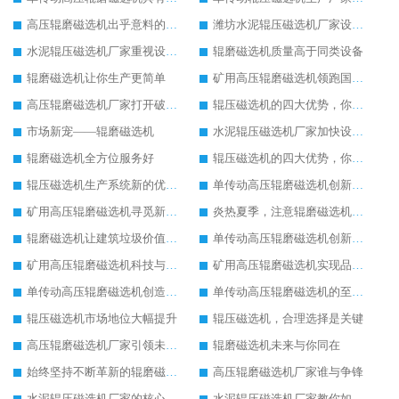
高压辊磨磁选机出乎意料的好用
潍坊水泥辊压磁选机厂家设备质量领先一步
水泥辊压磁选机厂家重视设备生产
辊磨磁选机质量高于同类设备
辊磨磁选机让你生产更简单
矿用高压辊磨磁选机领跑国内市场
高压辊磨磁选机厂家打开破碎市场新模式
辊压磁选机的四大优势，你了解吗
市场新宠——辊磨磁选机
水泥辊压磁选机厂家加快设备更新换代速度
辊磨磁选机全方位服务好
辊压磁选机的四大优势，你了解吗
辊压磁选机生产系统新的优化改造
单传动高压辊磨磁选机创新造就新发展
矿用高压辊磨磁选机寻觅新的发展途径
炎热夏季，注意辊磨磁选机的润滑油更换
辊磨磁选机让建筑垃圾价值升级
单传动高压辊磨磁选机创新造就新发展
矿用高压辊磨磁选机科技与品质同行
矿用高压辊磨磁选机实现品质革命生产
单传动高压辊磨磁选机创造更高价值
单传动高压辊磨磁选机的至高荣誉
辊压磁选机市场地位大幅提升
辊压磁选机，合理选择是关键
高压辊磨磁选机厂家引领未来发展
辊磨磁选机未来与你同在
始终坚持不断革新的辊磨磁选机
高压辊磨磁选机厂家谁与争锋
水泥辊压磁选机厂家的核心竞争力在于产品质量
水泥辊压磁选机厂家教你如何选择设备