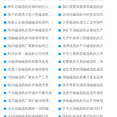
钾长石磁选机有独特的过人之处
我们需要掌握滚筒磁选机的保养方式
客户的需求才是小型磁选机厂家前进的动力
自动化磁选机与科技实现共进步发展
创新让永磁强磁磁选机得到更好地发展
小型磁选机成为工业市场中的主力军
筒式磁选机实现环保磁选生产
铁矿干选磁选机从基础生产上拓宽发展空间
强磁磁选机的功能有待更加完善
生产中发挥小型磁选机的工作效率
辊式磁选机厂家教你如何正确选购辊式磁选机
选用优质的干式磁选机助力生产更好
时代在变，磁选机公司对质量的要求不变
不可小看新型磁选机的工作实力
永磁强磁磁选机销量高是有迹可循的
想要购买石英砂磁选机，来潍坊华体会手机网页版-华体会(中国) 重工妥妥的
优质小型磁选机你值得拥有
这款优质的强磁磁选机满足客户需求
河砂磁选机厂家在生产工艺上的追求
强磁磁选机质量才是永远考虑的重点
辊式磁选机响应市场需求更快发展
技术革新实现高强磁磁选机脱胎换骨
干式磁选机在市场中不断升级
优质平板磁选机促进市场经济增长
湿式磁选机厂家打破传统理念探索新的商机
铁粉磁选机的与众不同体现在细节上
全自动磁选机拥有一流的磁选生产技术
干式大块磁选机的成功归于自身的创新生产
永磁强磁磁选机的销量好是因为实用性高
黑钨矿磁选机属于性价比较高的磁选机设备