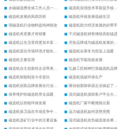
永磁磁选携全体工作人员一起闯
磁选机加强技术革新提升核心竞争力
磁选机发展的风雨历程
磁选机环保发展低碳生活
强磁选机行业物料提纯神助攻
磁选机助力经济发展的好帮手
磁选机有质量才有销量
干式磁选机销售继续高歌猛进
磁选机让生活变得更加丰富多彩
开拓品牌成为磁选机发展的有效武器
磁选机迎合市场环境才能长远发展
磁选机在寒冬为您送上温暖
磁选机主要应用
磁选机节能高效发展
磁选机自主创新给企业带来了阳光
弘扬工匠精神打造磁选机品牌
磁选机智能制造今非昔比
磁选机低碳环保生产
磁选机创新品牌发展在行业的顶端
驱动创新除铁器企业掀起了发展风暴
保养维护给磁选机带去温暖
湿式磁选机借助客户平台大放异彩
磁选机以智能环保发展
磁选机厂家不断推陈出新
磁选机保卫战在市场竞争中打响
远力磁选机如何逆势突围
磁选机选矿行业中的主要设备
湿式磁选机担负磁选使命勇往直前
磁选机依靠技术进步向高端转型
永磁筒式磁选机结构看图秒懂