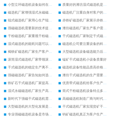
小型立环磁选机设备如何在市场中适者生存
质量好的潍坊湿式磁选机是客户生产的必选
磁选机厂家增强湿式永磁磁选机的新技术生产理念
磁选机厂注重自身对客户的售后服务
辊式磁选机厂家用心生产辊式磁选机设备
赤铁矿磁选机厂家展示赤铁矿磁选机的设备优点
强磁磁选机需要新的技术提高强磁磁选机工作效率
潍坊磁选机厂家生产客户需求量高的磁选选矿设备
干粉磁选机厂家重视干粉磁选机的设备质量
干式磁选机厂家制定干式磁选机市场发展新目标
湿式磁选机的能耗问题可以这么理解
磁选机公司要注重设备的科技技术生产
褐铁矿磁选机厂家生产客户满意的褐铁矿磁选机
大型磁选机设备磁选能力后劲十足
滚筒湿式磁选机厂家带领滚筒湿式磁选机领导示范作用
锰矿干式磁选机小设备质量好
干式磁选机的稳定生产离不开合理的保养工作
磁选机设备性能品质高价格合理客户比较喜欢
强磁磁选机厂家告知如何选购强磁磁选机设备
潍坊干式磁选机的生产需要更多创新来支持
铁矿石干式磁选机厂家提高干式磁选机的市场销售量
优质带式磁选机给客户生产带来不一样的体验
湿式永磁磁选机厂家生产高品质的湿式永磁磁选机设备
筒式干粉磁选机设备特点多更受到欢迎
新时代下强磁干式磁选机需要环保生产
高磁磁选机制造厂商与时代共同进步和发展
大型磁选机的大型化发展是必然趋势
干式磁选机厂家实现贫矿干式磁选机的专业化管理
专业强磁磁选机设备是市场的主导设备
钨矿磁选机真正为客户生产提供更多便利