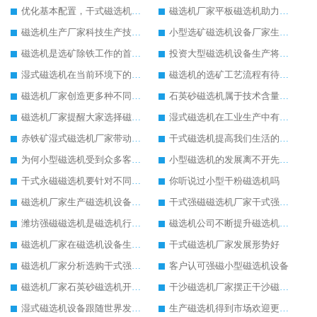
优化基本配置，干式磁选机生产更节能
磁选机厂家平板磁选机助力环保事业发展
磁选机生产厂家科技生产技术在提升
小型选矿磁选机设备厂家生产需求在提升
磁选机是选矿除铁工作的首选设备
投资大型磁选机设备生产将有高效益回收
湿式磁选机在当前环境下的新发展
磁选机的选矿工艺流程有待完善
磁选机厂家创造更多种不同型号的湿式磁选机
石英砂磁选机属于技术含量高的设备
磁选机厂家提醒大家选择磁选机注意设备质量
湿式磁选机在工业生产中有很重要的地位
赤铁矿湿式磁选机厂家带动赤铁矿湿式磁选机进步发展
干式磁选机提高我们生活的舒适度
为何小型磁选机受到众多客户的追捧
小型磁选机的发展离不开先进的生产技术
干式永磁磁选机要针对不同客户定制生产
你听说过小型干粉磁选机吗
磁选机厂家生产磁选机设备将有很大的发展空间
干式强磁磁选机厂家干式强磁磁选机生产中的优势
潍坊强磁磁选机是磁选机行业中优质设备
磁选机公司不断提升磁选机生产技术
磁选机厂家在磁选机设备生产上有自己的特点
干式磁选机厂家发展形势好
磁选机厂家分析选购干式强磁磁选机的方法
客户认可强磁小型磁选机设备
磁选机厂家石英砂磁选机开展除铁新技能
干沙磁选机厂家摆正干沙磁选机创新生产的态度
湿式磁选机设备跟随世界发展脚步快速发展
生产磁选机得到市场欢迎更应该重视技术