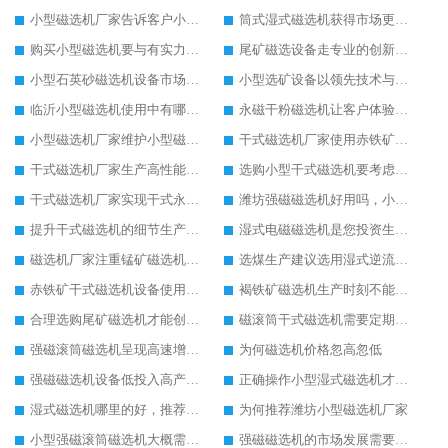
小型磁选机厂家告诉客户小型磁选机生产中的优势
筒式湿式磁选机获得市场更多的关注度
购买小型磁选机要与有实力的小型磁选机生产商合作
尾矿磁选设备走专业的创新发展之路
小型石英砂磁选机设备市场知名度正在提高
小型选矿设备以领先技术与客户共同进步
临沂小型磁选机使用中有哪些设备优势
永磁干粉磁选机让客户体验到高效率生产
小型磁选机厂家维护小型磁选机注意三步骤
干式磁选机厂家使用赤铁矿干式磁选机设备优点多
干式磁选机厂家生产高性能干式磁选机设备回馈客户
选购小型干式磁选机要考虑几个方面
干式磁选机厂家实现干式永磁筒式磁选机的成功与创新有关系
潍坊强磁磁选机好用吗，小型强磁磁选机多少钱一台
提升干式磁选机的细节生产很重要
湿式电磁磁选机是您投资生产的好设备
磁选机厂家注重锰矿磁选机多样化发展
选煤生产建议选用湿式逆流磁选机
赤铁矿干式磁选机设备使用范围广
褐铁矿磁选机生产时刻不能忘记创新
合理选购尾矿磁选机才能创更高经济收益
磁滚筒干式磁选机需要定期保养
强磁滚筒磁选机呈现高速增长状态
为何磁选机价格忽高忽低
强磁磁选机设备低投入高产出客户使用更满意
正确操作小型湿式磁选机才能实现较大产能
湿式磁选机哪里的好，推荐合适厂家
为何推荐潍坊小型磁选机厂家
小型强磁滚筒磁选机大概需要多少钱
强磁磁选机的市场发展需要转型创新