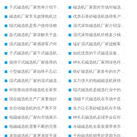
干式磁选机厂家简单介绍干式磁选机的性能与特点
磁选机厂家面对市场对磁选机有强劲的发展信心
磁选机厂家常见故障电机过热异常声音的原因及方法
优质石英砂磁选机值得客户追捧
辊式磁选机是客户值得信赖的磁选设备
湿式滚筒磁选机厂家介绍湿式滚筒磁选机性能、特点以及原理
盘式磁选机厂家讲解关于盘式磁选机的原理以及应用
湿式滚筒磁选机价格多少钱，推荐有实力的生产厂家
湿式磁选机厂家感谢客户对湿式磁选机的支持认可
锰矿湿式磁选机厂家提醒客户锰矿湿式磁选机夏季使用注意事项
干式磁选机厂家干式磁选机为市场增添发展活力
如此优质的干式磁选设备，客户不远千里来选购
值得干式磁选机厂家推荐的干式磁选机设备
钾长石磁选机厂家用绿色环保为钾长石磁选机的核心发展
小型磁选机厂家始终不忘记努力发展自身
铁矿磁选机厂家多年的生产让铁矿磁选机积累了较多经验
湿式磁选机厂家的湿式磁选机发展逐渐强大
实力强大的电磁磁选机获得市场的认可
科技推动滚筒磁选机全新突破发展
辊式磁选机是磁选行业中的冉冉升起的新星
现在磁选机生产厂家要做好顺应时代的准备
强磁干式磁选机在市场中是无可替代的
全自动磁选机的生产离不开技术创新
实力让石英砂磁选机在市场中发展稳如泰山
电磁磁选机厂家向市场展示电磁磁选机的无穷活力
钾长石磁选机必须学会应对市场压力发展
电磁磁选机需要不断的完善才能成为行业佼佼者
永磁磁选机全新发展带来市场新的活力
滚筒磁选机厂家逐渐提升滚筒磁选机的生产实力
干粉磁选机销售好是因为自身实力强