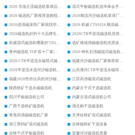
2026 市场主流磁选机靠谱品牌推荐 案例厂家华体会手机网页版-华体会(中国) 大众倾心之选
湿式平板磁选机选华体会手机网页版-华体会(中国) _2026靠谱厂家收获各地客户良好评价
2026 磁选机厂家推荐选购指南，实地走访参考华体会手机网页版-华体会(中国) 合作口碑表现
2026顺流河沙磁选机靠谱厂家推荐 华体会手机网页版-华体会(中国) 实力口碑精选
2026选强磁滚筒厂家就找华体会手机网页版-华体会(中国) _口碑过硬用料扎实_性价比优势突出
2026 权威 CTS1024 顺流磁选机精选生产厂家优质设备推荐
2026磁选机好的十大品牌生产厂家排名|华体会手机网页版-华体会(中国) 凭实力入磅
2026CTB半逆流磁选机优质厂家推荐：华体会手机网页版-华体会(中国) ，行业标杆生产厂家
权威湿式磁选机哪家好?2026 实测榜单出炉，潍坊华体会手机网页版-华体会(中国) 大厂实力领跑
选矿领域强磁磁选机优质设备推荐榜 TOP1：潍坊华体会手机网页版-华体会(中国) 凭实力出圈
青州磁选机 TOP 前十厂家|靠谱品牌怎么选?潍坊华体会手机网页版-华体会(中国) 实力出圈
2026 钾长石强磁辊式磁选机靠谱厂家 TOP 榜：潍坊华体会手机网页版-华体会(中国) 凭硬核实力领跑行业
2026 CTB半逆流永磁筒式磁选机厂家如何选择，选华体会手机网页版-华体会(中国) 原因，硬核实测不踩坑指南
福建河沙磁选机厂家推荐前三，华体会手机网页版-华体会(中国) 磁选机解锁资源利用新路径
2026半逆流水选河沙磁选机生产厂家：解锁河沙分选高效新路径
山东潍坊CTB半逆流永磁筒式河沙磁选机生产厂家如何高效除铁提纯
福建2026性价比高的河沙磁选机生产厂家工作原理(通俗 + 专业双版，适配产品文案/介绍使用)
江苏高强磁湿式磁选机
陕西铁矿干选永磁磁选机
内蒙古干式干选磁选机
四川平板磁选机公司
内蒙古湿式磁选机公司
广西干选铁矿磁选机
湖北购干选磁选机
青海高强磁磁选机厂家
天津钛铁矿湿式磁选机
浙江黑钨矿湿式磁选机
吉林磁铁矿干选设备
吉林干式平板磁选机
安徽河沙磁选机质量