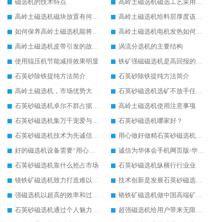
磁选机的技术特点
高岭土磁选机磁选工艺采用的分离方法
高岭土磁选机磁块放置有何要求
高岭土磁选机给料层厚度该如何调节
如何保养高岭土磁选机能将损耗尽可能降低
高岭土磁选机电机发热如何解决
高岭土磁选机皮带引发的故障有哪些
涡流分选机的主要结构
使用辊压机节能减排效果明显
铁矿强磁磁选机是高回报的项目
石英砂除铁提纯方法简介
石英砂除铁提纯方法简介
高岭土磁选机，市场优势大
石英砂磁选机选矿不放手任何一个
石英砂磁选机卓尔不群占据磁选行业一片天
高岭土磁选机使用注意事项
石英砂磁选机集万千宠爱与一身
石英砂磁选机哪家好？
石英砂磁选机技术为先诚信经营
用心做好做精石英砂磁选机塑造高端企业形象
好的磁选机设备需要“用心呵护”
诚信为华体会手机网页版-华体会(中国) 石英砂磁选机发展保驾护航
石英砂磁选机靠什么抢占市场
石英砂磁选机纵横行行业业
镜铁矿磁选机致力打造难以超越的臻品
技术创新是发展石英砂磁选机的主要驱动力
强磁选机以超高的效率和过硬的品质备受瞩目
铬铁矿磁选机做中国高端矿山行业领跑者
石英砂磁选机通过个人魅力成为行业畅销品
超强磁选机给用户带来无限效益