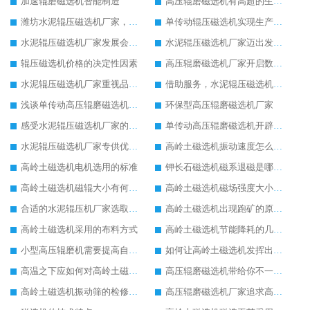
加速辊磨磁选机智能制造
高压辊磨磁选机有高超的生产技术
潍坊水泥辊压磁选机厂家，我们不一样
单传动辊压磁选机实现生产新思路改革
水泥辊压磁选机厂家发展会更好
水泥辊压磁选机厂家迈出发展新步伐
辊压磁选机价格的决定性因素
高压辊磨磁选机厂家开启数字转型生产
水泥辊压磁选机厂家重视品质发展
借助服务，水泥辊压磁选机厂家不断发展壮大
浅谈单传动高压辊磨磁选机节电工作
环保型高压辊磨磁选机厂家
感受水泥辊压磁选机厂家的品牌力量
单传动高压辊磨磁选机开辟新的发展思路
水泥辊压磁选机厂家专供优质好货
高岭土磁选机振动速度怎么调节
高岭土磁选机电机选用的标准
钾长石磁选机磁系退磁是哪些原因导致的
高岭土磁选机磁辊大小有何影响
高岭土磁选机磁场强度大小的选择
合适的水泥辊压机厂家选取重要
高岭土磁选机出现跑矿的原因有哪些
高岭土磁选机采用的布料方式
高岭土磁选机节能降耗的几方面要点
小型高压辊磨机需要提高自动化水平
如何让高岭土磁选机发挥出更大使用价值
高温之下应如何对高岭土磁选机进行保护
高压辊磨磁选机带给你不一样的生产意义
高岭土磁选机振动筛的检修内容
高压辊磨磁选机厂家追求高端生产