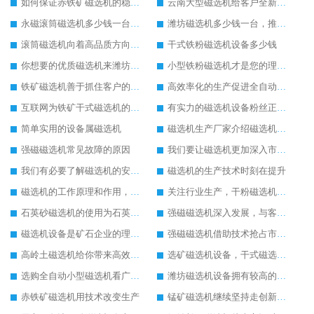
如何保证赤铁矿磁选机的稳定发展
云南大型磁选机给客户全新的体验
永磁滚筒磁选机多少钱一台，提供型号参数表
潍坊磁选机多少钱一台，推荐合适磁选机厂家
滚筒磁选机向着高品质方向发展
干式铁粉磁选机设备多少钱
你想要的优质磁选机来潍坊找华体会手机网页版-华体会(中国)
小型铁粉磁选机才是您的理想设备
铁矿磁选机善于抓住客户的心里需求
高效率化的生产促进全自动磁选机的发展
互联网为铁矿干式磁选机的销售提供了便利
有实力的磁选机设备粉丝正在暴增
简单实用的设备属磁选机
磁选机生产厂家介绍磁选机的使用范围
强磁磁选机常见故障的原因
我们要让磁选机更加深入市场发展
我们有必要了解磁选机的安全技术操作方法
磁选机的生产技术时刻在提升
磁选机的工作原理和作用，磁选机是为企业奋斗的
关注行业生产，干粉磁选机更适合市场使用
石英砂磁选机的使用为石英砂除铁带来较好的发展
强磁磁选机深入发展，与客户共创美好明天
磁选机设备是矿石企业的理想设备
强磁磁选机借助技术抢占市场，强磁磁选机电话
高岭土磁选机给你带来高效率生产
选矿磁选机设备，干式磁选机未来发展怎么样
选购全自动小型磁选机看广告不如看实力
潍坊磁选机设备拥有较高的社会地位
赤铁矿磁选机用技术改变生产
锰矿磁选机继续坚持走创新之路