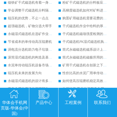
镍铁矿干式磁选机有着一身过硬的本事
粉矿干式磁选机的分料板应该这样安装
学会调整干式磁选机分料隔板对保证干选效果意义重大
高梯度磁选机如何对矿料进行有效的分选
辊压机的优势，不止一点点
购置矿用磁选机需要花费的成本高不高
超强磁选机，矿物分选大帮手
干式磁选机作业中给料的厚度如何控制到位
永磁湿式磁选机在选矿作业中能胜任哪些工作
干式磁选机磁场强度检测的四个关键点说明
节省成本的单传动高压辊磨机
干式磁选机PK湿式磁选机孰强孰弱
涡电流分选机助力电子垃圾回收
筒式永磁磁选机磁系设计上有哪些特别之处
滚筒湿式磁选机的构造及基本选矿流程详解
筒式永磁磁选机磁极所用的材料及性能要求
水泥单传动辊压机设备市场地位与日俱增
矿用干式磁选机在创新之下提升实力
辊压机未来的发展方向
性价比高的水泥厂用单传动辊压机
永磁湿式磁选机的设计有多出彩
如何使高压辊磨机稳定高效率工作
有色金属分选机在资源回收行业应用广泛
生活垃圾,工业垃圾有色金属分选机设备
涡电流分选机哪家好-华体会手机网页版-华体会(中国) 重工
高压辊磨机如何实现节能降耗生产
华体会手机网
产品中心
工程案例
联系我们
浆料除铁器哪家好
干粉除铁器引领环保除铁新趋势
页版-华体会(中
浆料磁选机发展新方向
有色金属分选神器 涡电流分选机
国)