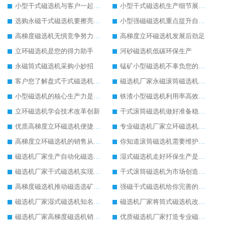
小型干式磁选机与客户一起成长
小型干式磁选机生产细节展现在哪
选购永磁干式磁选机要擦亮眼睛
小型强磁磁选机重点提升自身实力
高梯度磁选机无惧竞争努力发展
高梯度立环磁选机发展后劲足
立环磁选机是您的得力助手
河砂磁选机低碳环保生产
永磁筒式磁选机采购小妙招
锰矿小型磁选机不辜负您的信赖
客户您了解盘式干式磁选机的优势吗
磁选机厂家永磁滚筒磁选机重在创新生产
小型磁选机的核心生产力是创新
铁渣小型磁选机利用率高效果好
立环磁选机学会技术改革创新
干式滚筒磁选机做好准备稳定发展
优质高梯度立环磁选机便捷高效生产
专业磁选机厂家立环磁选机使用有保障
高梯度立环磁选机的销售从不打价格战
你知道滚筒磁选机需要维护保养吗
磁选机厂家生产自动化磁选机设备
湿式磁选机走好环保生产是王道
磁选机厂家干式磁选机实现低碳生产
干式滚筒磁选机为市场创造更多价值
高梯度磁选机推动磁选选矿设备行业的发展
强磁干式磁选机给你完善的配套生产服务
磁选机厂家湿式磁选机知名度更高
磁选机厂家将筒式磁选机改革进行到底
磁选机厂家高梯度磁选机销量高
优质磁选机厂家打造专业磁选机