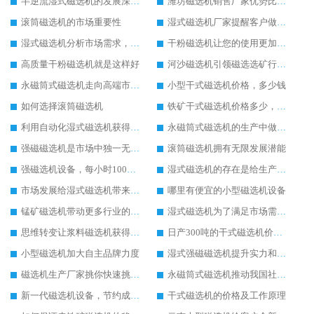
半逆流湿式磁选机的发展深入人心
潍坊磁选机销售厂家优势比较高
滚筒磁选机的市场重要性
湿式磁选机厂家提醒客户做好湿式磁选机的维护工作
湿式磁选机分析市场需求，提升生产技术
干粉磁选机让您的使用更加放心
高质量干粉磁选机就是这样好
河沙磁选机引领磁选选矿行业快速发展
永磁筒式磁选机走向高端市场发展
小型干式磁选机价格，多少钱
如何选择滚筒磁选机
铁矿干式磁选机价格多少，贵不贵
利用自动化湿式磁选机获得客户认可
永磁筒式磁选机的生产中做出新的改变
强磁磁选机是市场中独一无二的好用的设备
滚筒磁选机拥有无限发展潜能
强磁选机设备，每小时100吨大概多少钱
湿式磁选机的存在是给生产极大的帮助
市场发展给湿式磁选机带来好的发展机遇
哪里有便宜的小型磁选机设备
锰矿磁选机带动更多行业的进步和发展
湿式磁选机为了满足市场需求而不断努力
思维转变让浆料磁选机获得发展先机
日产300吨的干式磁选机价格以及参数
小型磁选机加大自主品牌力度
湿式强磁磁选机提升实力和生产价值
磁选机生产厂家挑你快速挑选磁选机设备
永磁筒式磁选机推动我国社会的发展
新一代磁选机设备，节约成本又好用
干式磁选机的价格及工作原理