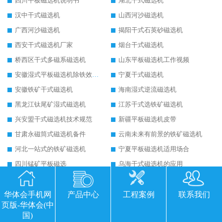
四川平板磁选机说明书
湖北干式磁选机
汉中干式磁选机
山西河沙磁选机
广西河沙磁选机
揭阳干式石英砂磁选机
西安干式磁选机厂家
烟台干式磁选机
桥西区干式多磁系磁选机
山东平板磁选机工作视频
安徽湿式平板磁选机除铁效果怎么样
宁夏干式磁选机
安徽铁矿干式磁选机
海南湿式逆流磁选机
黑龙江钛尾矿湿式磁选机
江苏干式选铁矿磁选机
兴安盟干式磁选机技术规范
新疆平板磁选机皮带
甘肃永磁筒式磁选机备件
云南未来有前景的铁矿磁选机
河北一站式的铁矿磁选机
宁夏平板磁选机适用场合
四川锰矿平板磁选
乌海干式磁选机的应用
陕西平板全自动磁选机生产厂家
广西平板高梯度磁选机
湖北强磁永磁滚筒
陕西皮带永磁滚筒
华体会手机网
产品中心
工程案例
联系我们
页版-华体会(中
福建砂土矿干式磁选机
北京铁矿干式磁选机
国)