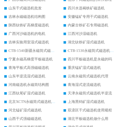
山东干式磁选机批发
四川水选褐铁矿磁选机
吉林永磁磁选机结构图
安徽锰矿专用干式磁选机
陕西钛铁矿高梯度磁选机
内蒙古铁矿石专用磁选机
广西河沙磁选机的电机
江西河沙湿磁选机
吉林实验用室湿式磁选机
湖北钛铁矿湿式磁选机
CTB-1540新疆永磁筒式磁选机
CTB-1530永磁筒式磁选机代理商
宁夏永磁高梯度平板磁选机
四川平板磁选机是永磁的吗
青海平板式高强磁磁选机
重庆锰矿湿式磁选机
山东半逆流湿式磁选机
云南永磁筒式磁选机代理
河南磁选机永磁筒结构图
青海湿式逆流磁选机
江西钛尾矿湿式磁选机
天津永磁筒式磁选机半逆流
北京XCTN永磁筒式磁选机磁块位置
上海黑钨矿湿式磁选机
河北锰矿湿式磁选机
双滦区干式磁选机使用规程
山西干式强磁磁选机
湖北平板磁选机做什么用