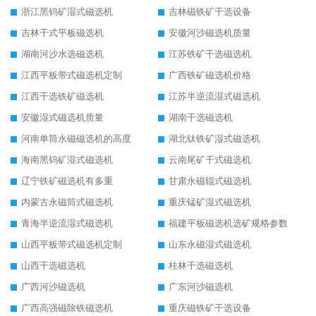
浙江黑钨矿湿式磁选机
吉林磁铁矿干选设备
吉林干式平板磁选机
安徽河沙磁选机质量
湖南河沙水选磁选机
江苏铁矿干选磁选机
江西平板带式磁选机定制
广西铁矿磁选机价格
江西干选铁矿磁选机
江苏半逆流湿式磁选机
安徽湿式磁选机质量
湖南干选磁选机
河南单筒永磁磁选机的高度
湖北钛铁矿湿式磁选机
海南黑钨矿湿式磁选机
云南尾矿干式磁选机
辽宁铁矿磁选机有多重
甘肃永磁辊式磁选机
内蒙古永磁筒式磁选机
重庆锰矿湿式磁选机
青海半逆流湿式磁选机
福建平板磁选机选矿规格参数
山西平板带式磁选机定制
山东永磁湿式磁选机
山西干选磁选机
桂林干选磁选机
广西河沙磁选机
广东河沙磁选机
广西高强磁除铁磁选机
重庆磁铁矿干选设备