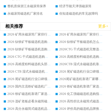
整机质保浙江永磁滚筒保养
经济节能天津强磁滚筒
永磁滚筒磁选机厂家排名
你知道磁选机的常见故障吗
相关推荐
更多+
2026 矿用永磁滚筒厂家排行榜选购干货指南 行业口碑标杆华体会手机网页版-华体会(中国) 实力出众
2026 矿用永磁滚筒厂家排行榜选购指南，行业口碑领域强者华体会手机网页版-华体会(中国)
2026 钛铁矿平板磁选机选购全攻略 市场公认优质品牌厂家实力排行榜
2026 钛铁矿平板磁选机怎么选 靠谱生产企业实力排行榜选购参考攻略
2026 钛铁矿平板磁选机选购指南 行业口碑优选品牌生产企业实力排行榜
2026CTG 干式磁选机完整选购指南 行业口碑顶尖靠谱生产龙头厂家实力推荐
2026 CTG 干式磁选机选购指南|行业口碑靠谱生产厂家领域强者推荐
2026 高精度粉料磁选机选购全攻略 行业优质品牌华体会手机网页版-华体会(中国) 实力深度解析
2026 高精度粉料磁选机头部厂家选购指南 行业口碑靠谱品牌推荐 领域强者华体会手机网页版-华体会(中国) 解析
2026CTB 湿式永磁磁选机靠谱厂家实力排行榜 铁矿选矿设备采购全流程选购指南
2026 CTB 湿式永磁磁选机选购指南|行业口碑良好品牌推荐，领域强者华体会手机网页版-华体会(中国)
2026 尾矿磁选机行业口碑领域强者，源头直供国内主流厂家华体会手机网页版-华体会(中国) 一站式服务
2026 尾矿磁选机行业口碑领域强者，源头直供国内主流厂家华体会手机网页版-华体会(中国) 一站式服务
2026尾矿磁选机靠谱厂家哪家好 行业口碑领域强者华体会手机网页版-华体会(中国) 推荐
2026 国内主流铁矿磁选机厂家选购指南|行业口碑好品牌推荐，领域强者华体会手机网页版-华体会(中国)
2026 铁矿磁选机靠谱厂家选购全攻略 行业标杆华体会手机网页版-华体会(中国) 设备性价比出众
2026 铁矿磁选机靠谱厂家选购指南，领域强者华体会手机网页版-华体会(中国) 铁矿磁选机性价比高
2026 化工强磁磁选机选购指南 5 家行业口碑靠谱厂家领域强者推荐
2026 选矿老板必看永磁筒磁选机推荐 行业头部品牌口碑设备选购全攻略
2026 高性价比永磁筒式磁选机品牌盘点 行业强者口碑实测选购完整指南
2026 高分永磁筒式磁选机品牌推荐 选矿设备强者对比测评采购避坑全攻略
2026 评价高的磁选机品牌推荐选购指南，永磁筒式磁选机设备领域强者全景行业口碑解析