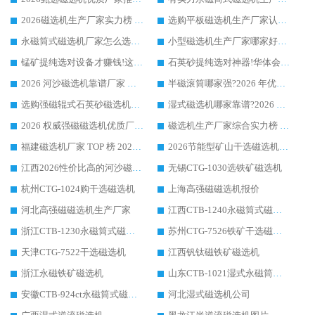
2026磁选机生产厂家实力榜 TOP1：华体会手机网页版-华体会(中国) 凭什么成为行业喜欢选?
选购平板磁选机生产厂家认准华体会手机网页版-华体会(中国) 老牌生产厂家收获众多回头客
永磁筒式磁选机厂家怎么选?14 年老厂华体会手机网页版-华体会(中国) 凭实力出圈，这 5 大优势太圈粉
小型磁选机生产厂家哪家好?2026 年实测推荐，华体会手机网页版-华体会(中国) 十年口碑厂值得闭眼入
锰矿提纯选对设备才赚钱!这家临朐厂家的强磁辊磁选机凭啥成行业标杆?
石英砂提纯选对神器!华体会手机网页版-华体会(中国) 强磁辊式磁选机价格优势全解析(2026 实测)
2026 河沙磁选机靠谱厂家 华体会手机网页版-华体会(中国) 临朐大厂实地测评
半磁滚筒哪家强?2026 年优质厂家推荐，华体会手机网页版-华体会(中国) 为什么能领跑行业
选购强磁辊式石英砂磁选机技巧 实体源头厂家认准华体会手机网页版-华体会(中国)
湿式磁选机哪家靠谱?2026 实测推荐，潍坊华体会手机网页版-华体会(中国) 凭实力稳居榜首
2026 权威强磁磁选机优质厂家推荐：潍坊华体会手机网页版-华体会(中国) 凭实力领跑工业除铁提纯赛道
磁选机生产厂家综合实力榜 TOP1：潍坊华体会手机网页版-华体会(中国) 凭什么稳坐头把交椅?
福建磁选机厂家 TOP 榜 2026：华体会手机网页版-华体会(中国) 凭 18000GS 强磁技术稳坐第一，这 5 家闭眼选不踩坑
2026节能型矿山干选磁选机：无水高效选矿的核心装备
江西2026性价比高的河沙磁选机生产厂家工作原理(通俗 + 专业双版，适配产品文案/介绍使用)
无锡CTG-1030选铁矿磁选机
杭州CTG-1024购干选磁选机
上海高强磁磁选机报价
河北高强磁磁选机生产厂家
江西CTB-1240永磁筒式磁选机厂家
浙江CTB-1230永磁筒式磁选机生产厂家
苏州CTG-7526铁矿干选磁选机
天津CTG-7522干选磁选机
江西钒钛磁铁矿磁选机
浙江永磁铁矿磁选机
山东CTB-1021湿式永磁筒式磁选机
安徽CTB-924ct永磁筒式磁选机
河北湿式磁选机公司