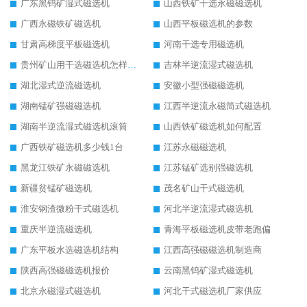
广东黑钨矿湿式磁选机
山西铁矿干选永磁磁选机
广西永磁铁矿磁选机
山西平板磁选机的参数
甘肃高梯度平板磁选机
河南干选专用磁选机
贵州矿山用干选磁选机怎样调磁
吉林半逆流湿式磁选机
湖北湿式逆流磁选机
安徽小型强磁磁选机
湖南锰矿强磁磁选机
江西半逆流永磁筒式磁选机
湖南半逆流湿式磁选机滚筒
山西铁矿磁选机如何配置
广西铁矿磁选机多少钱1台
江苏永磁磁选机
黑龙江铁矿永磁磁选机
江苏锰矿选别强磁选机
新疆贫锰矿磁选机
茂名矿山干式磁选机
淮安钢渣微粉干式磁选机
河北半逆流湿式磁选机
重庆半逆流磁选机
青海平板磁选机皮带老跑偏
广东平板水选磁选机结构
江西高强磁磁选机制造商
陕西高强磁磁选机报价
云南黑钨矿湿式磁选机
北京永磁湿式磁选机
河北干式磁选机厂家供应