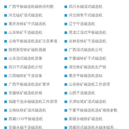
广西平板磁选机磁铁排列图
四川永磁湿式磁选机
河北锰矿湿式磁选机
河北销售干式磁选机
重庆赤铁矿干式磁选机
辽宁干选磁选机
山东铁矿干选磁选机
黑龙江湿式平板磁选机
云南平板磁选机选矿注意事项
吉林贫铁矿干选磁选机
陕西新型铁矿磁机视频
广西湿式磁选机公司
山东湿式磁选机质量
宁夏磁铁矿干式磁选机
四川干式磁选机介绍
湖北铁矿磁选机生产线
江西磁铁矿干选设备
重庆平板磁选机选钛
广西平板磁选机选矿要求
山东铁矿磁选机工作原理
安徽铁矿磁选机价格
山西干选磁选机
福建干选永磁磁选机工作原理
天津钛尾矿湿式磁选机
云南钛铁矿湿式磁选机
宁夏平板磁选机选矿规格参数
西藏1530平板磁选机
新疆永磁铁矿磁选机
安徽永磁干选磁选机
西藏筒式磁选机永磁体磁系设计