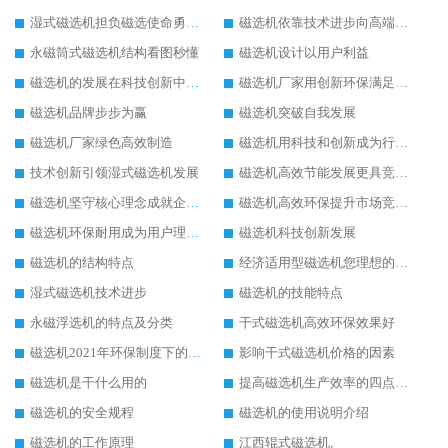
湿式磁选机担负磁选使命勇往直前
磁选机依靠技术进步向高端转型
永磁筒式磁选机结构看图秒懂
磁选机设计以用户利益
磁选机的发展在科技创新中成为焦点
磁选机厂家用创新环保满足市发展
磁选机品牌步步为赢
磁选机突破自我发展
磁选机厂家绿色高效制造
磁选机用科技和创新成为行业中的顶梁柱
技术创新引领湿式磁选机发展
磁选机高效节能发展更具竞争力
磁选机坚守核心理念成就企业辉煌
磁选机高效环保提升市场竞争力
磁选机环保耐用成为用户理想选择
磁选机科技创新发展
磁选机的结构特点
经济适用型磁选机您理想的选择
湿式磁选机技术进步
磁选机的技能特点
永磁浮选机的特点及分类
干式磁选机高效环保效果好
磁选机2021年环保制度下的发展出路
影响干式磁选机价格的因素
磁选机是干什么用的
提高磁选机生产效率的四点方法
磁选机的安全规程
磁选机的使用说明介绍
磁选机的工作原理
江西辊式磁选机,