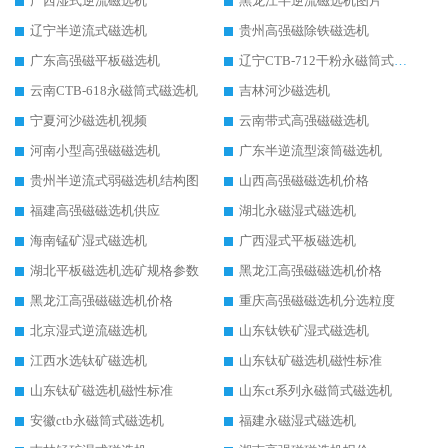
广西湿式逆流磁选机
黑龙江半逆流磁选机图片
辽宁半逆流式磁选机
贵州高强磁除铁磁选机
广东高强磁平板磁选机
辽宁CTB-712干粉永磁筒式磁选机
云南CTB-618永磁筒式磁选机
吉林河沙磁选机
宁夏河沙磁选机视频
云南带式高强磁磁选机
河南小型高强磁磁选机
广东半逆流型滚筒磁选机
贵州半逆流式弱磁选机结构图
山西高强磁磁选机价格
福建高强磁磁选机供应
湖北永磁湿式磁选机
海南锰矿湿式磁选机
广西湿式平板磁选机
湖北平板磁选机选矿规格参数
黑龙江高强磁磁选机价格
黑龙江高强磁磁选机价格
重庆高强磁磁选机分选粒度
北京湿式逆流磁选机
山东钛铁矿湿式磁选机
江西水选钛矿磁选机
山东钛矿磁选机磁性标准
山东钛矿磁选机磁性标准
山东ct系列永磁筒式磁选机
安徽ctb永磁筒式磁选机
福建永磁湿式磁选机