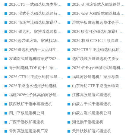
2026CTG 干式磁选机降本增效选购指南 选矿行业口碑稳定专业生产强者盘点
2026 矿用滚筒式永磁除铁器厂家榜单 行业实力派源头厂商选购干货指南
2026 湿式分选磁选机选购解析，华体会手机网页版-华体会(中国) 设备综合实力详解
2026 锰矿永磁筒式磁选机市场主流客户推荐生产厂家口碑精选
2026 市场主流磁选机靠谱品牌推荐 案例厂家华体会手机网页版-华体会(中国) 大众倾心之选
湿式平板磁选机选华体会手机网页版-华体会(中国) _2026靠谱厂家收获各地客户良好评价
2026 磁选机厂家推荐选购指南，实地走访参考华体会手机网页版-华体会(中国) 合作口碑表现
2026顺流河沙磁选机靠谱厂家推荐 华体会手机网页版-华体会(中国) 实力口碑精选
2026选强磁滚筒厂家就找华体会手机网页版-华体会(中国) _口碑过硬用料扎实_性价比优势突出
2026 权威 CTS1024 顺流磁选机精选生产厂家优质设备推荐
2026磁选机好的十大品牌生产厂家排名|华体会手机网页版-华体会(中国) 凭实力入磅
2026CTB半逆流磁选机优质厂家推荐：华体会手机网页版-华体会(中国) ，行业标杆生产厂家
权威湿式磁选机哪家好?2026 实测榜单出炉，潍坊华体会手机网页版-华体会(中国) 大厂实力领跑
选矿领域强磁磁选机优质设备推荐榜 TOP1：潍坊华体会手机网页版-华体会(中国) 凭实力出圈
青州磁选机 TOP 前十厂家|靠谱品牌怎么选?潍坊华体会手机网页版-华体会(中国) 实力出圈
2026 钾长石强磁辊式磁选机靠谱厂家 TOP 榜：潍坊华体会手机网页版-华体会(中国) 凭硬核实力领跑行业
2026 CTB半逆流永磁筒式磁选机厂家如何选择，选华体会手机网页版-华体会(中国) 原因，硬核实测不踩坑指南
福建河沙磁选机厂家推荐前三，华体会手机网页版-华体会(中国) 磁选机解锁资源利用新路径
2026半逆流水选河沙磁选机生产厂家：解锁河沙分选高效新路径
山东潍坊CTB半逆流永磁筒式河沙磁选机生产厂家如何高效除铁提纯
福建2026性价比高的河沙磁选机生产厂家工作原理(通俗 + 专业双版，适配产品文案/介绍使用)
江苏高强磁湿式磁选机
陕西铁矿干选永磁磁选机
内蒙古干式干选磁选机
四川平板磁选机公司
内蒙古湿式磁选机公司
广西干选铁矿磁选机
湖北购干选磁选机
青海高强磁磁选机厂家
天津钛铁矿湿式磁选机