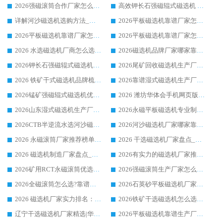
2026强磁滚筒合作厂家怎么选-华体会手机网页版-华体会(中国) 行业优质供应商参考指南
高效钾长石强磁辊式磁选机 华体会手机网页版-华体会(中国) 专业制造品质值得信赖
详解河沙磁选机选购方法_除铁器品牌及华体会手机网页版-华体会(中国) 企业解析
2026平板磁选机靠谱厂家怎么选？华体会手机网页版-华体会(中国) 凭硬实力甄选合作品牌
2026平板磁选机靠谱厂家怎么选？华体会手机网页版-华体会(中国) 凭硬实力甄选合作品牌
2026平板磁选机靠谱厂家怎么选？华体会手机网页版-华体会(中国) 凭硬实力甄选合作品牌
2026 水选磁选机厂商怎么选 潍坊华体会手机网页版-华体会(中国) 技术实力强
2026磁选机品牌厂家哪家靠谱?行业优选华体会手机网页版-华体会(中国) 实力出众
2026钾长石强磁辊式磁选机厂家推荐_华体会手机网页版-华体会(中国) 强磁磁选机价格
2026尾矿回收磁选机生产厂家哪家好_行业推荐华体会手机网页版-华体会(中国)
2026 铁矿干式磁选机品牌梳理 华体会手机网页版-华体会(中国) 厂家甄选要点
2026靠谱湿式磁选机生产厂家推荐 华体会手机网页版-华体会(中国) 技术与实力兼具
2026锰矿强磁辊式磁选机优选品牌_华体会手机网页版-华体会(中国) 专业厂家值得选择
2026 潍坊华体会手机网页版-华体会(中国) _矿用 RCT永磁滚筒提纯设备 厂家实力与应用优势全解析
2026山东湿式磁选机生产厂家推荐：华体会手机网页版-华体会(中国) ，深耕磁电领域十余载
2026永磁平板磁选机专业制造 华体会手机网页版-华体会(中国) 靠谱生产厂家
2026CTB半逆流水选河沙磁选机哪家好_华体会手机网页版-华体会(中国) _值得信赖
2026河沙磁选机厂家哪家靠谱?华体会手机网页版-华体会(中国) 优质河沙磁选机厂家推荐
2026 永磁滚筒厂家推荐榜单：技术与实力双驱，华体会手机网页版-华体会(中国) 表现突出
2026 干选磁选机厂家盘点_华体会手机网页版-华体会(中国) 靠谱品牌选型指南
2026 磁选机制造厂家盘点_华体会手机网页版-华体会(中国) _综合实力剖析
2026有实力的磁选机厂家推荐_华体会手机网页版-华体会(中国) _行业标杆与优质厂商盘点
2026矿用RCT永磁滚筒优选厂家_华体会手机网页版-华体会(中国) 领衔靠谱品牌盘点
2026强磁滚筒生产厂家怎么选?行业口碑推荐华体会手机网页版-华体会(中国)
2026全磁滚筒怎么选?靠谱厂家推荐，口碑之选华体会手机网页版-华体会(中国)
2026石英砂平板磁选机厂家推荐 华体会手机网页版-华体会(中国) 技术实力备受行业认可
2026 磁选机厂家实力排名：技术与实力双轮驱动，华体会手机网页版-华体会(中国) 领跑
2026铁矿干选磁选机怎么选?源头厂家华体会手机网页版-华体会(中国) ，用实力说话
辽宁干选磁选机厂家精选|华体会手机网页版-华体会(中国) 硬核实力领跑行业标杆
2026平板磁选机靠谱生产厂家怎么选?行业标杆华体会手机网页版-华体会(中国) ，凭硬实力脱颖而出