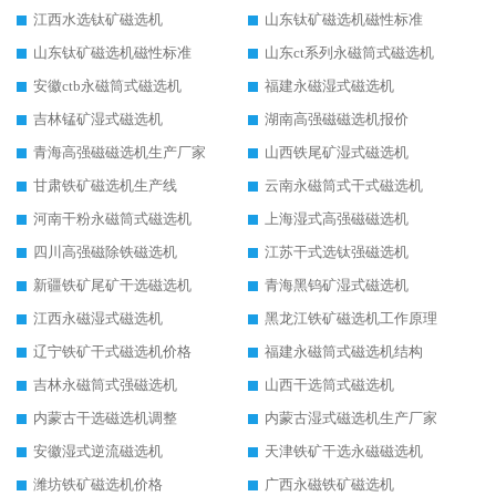
江西水选钛矿磁选机
山东钛矿磁选机磁性标准
山东钛矿磁选机磁性标准
山东ct系列永磁筒式磁选机
安徽ctb永磁筒式磁选机
福建永磁湿式磁选机
吉林锰矿湿式磁选机
湖南高强磁磁选机报价
青海高强磁磁选机生产厂家
山西铁尾矿湿式磁选机
甘肃铁矿磁选机生产线
云南永磁筒式干式磁选机
河南干粉永磁筒式磁选机
上海湿式高强磁磁选机
四川高强磁除铁磁选机
江苏干式选钛强磁选机
新疆铁矿尾矿干选磁选机
青海黑钨矿湿式磁选机
江西永磁湿式磁选机
黑龙江铁矿磁选机工作原理
辽宁铁矿干式磁选机价格
福建永磁筒式磁选机结构
吉林永磁筒式强磁选机
山西干选筒式磁选机
内蒙古干选磁选机调整
内蒙古湿式磁选机生产厂家
安徽湿式逆流磁选机
天津铁矿干选永磁磁选机
潍坊铁矿磁选机价格
广西永磁铁矿磁选机