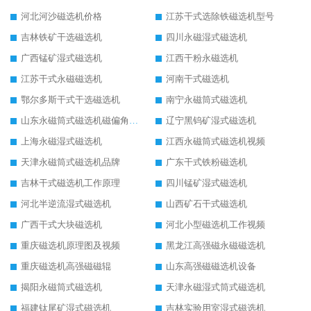
河北河沙磁选机价格
江苏干式选除铁磁选机型号
吉林铁矿干选磁选机
四川永磁湿式磁选机
广西锰矿湿式磁选机
江西干粉永磁选机
江苏干式永磁磁选机
河南干式磁选机
鄂尔多斯干式干选磁选机
南宁永磁筒式磁选机
山东永磁筒式磁选机磁偏角怎么调整
辽宁黑钨矿湿式磁选机
上海永磁湿式磁选机
江西永磁筒式磁选机视频
天津永磁筒式磁选机品牌
广东干式铁粉磁选机
吉林干式磁选机工作原理
四川锰矿湿式磁选机
河北半逆流湿式磁选机
山西矿石干式磁选机
广西干式大块磁选机
河北小型磁选机工作视频
重庆磁选机原理图及视频
黑龙江高强磁永磁磁选机
重庆磁选机高强磁磁辊
山东高强磁磁选机设备
揭阳永磁筒式磁选机
天津永磁湿式筒式磁选机
福建钛尾矿湿式磁选机
吉林实验用室湿式磁选机