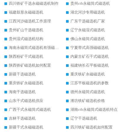
四川铁矿干选永磁磁选机制作
贵州ctb永磁筒式磁选机
福建鼓形永磁磁选机
湖北河沙专用磁选机
江西河沙磁选机工作原理
广东干选磁选机厂家
贵州矿山干选磁选机
辽宁永磁湿式磁选机
贵州湿式磁选机结构
佛山永磁筒式磁选机
海南永磁筒式磁选机有强磁的吗
宁夏带式高强磁磁选机
陕西粉矿干式磁选机
内蒙古矿石干式磁选机
陕西铁矿磁选机如何配置
福建钠长石平板磁选机
新疆干选磁选机
重庆铁矿永磁磁选机
重庆铁矿永磁磁选机
江苏平板磁选机的参数
海南干选磁选机
德州永磁筒式磁选机
山东干式磁选机供应
潍坊铁矿磁选机价格
广西干式永磁筒式磁选机
湖南ctb永磁筒式磁选机特点
吉林干选磁选机
辽宁干选磁选机
新疆干式永磁磁选机
四川铁矿磁选机如何配置