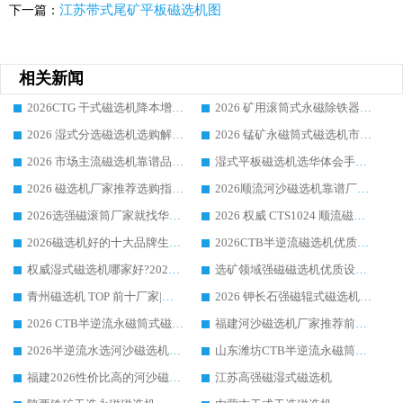
江苏带式尾矿平板磁选机图
下一篇：
相关新闻
2026CTG 干式磁选机降本增效选购指南 选矿行业口碑稳定专业生产强者盘点
2026 矿用滚筒式永磁除铁器厂家榜单 行业实力派源头厂商选购干货指南
2026 湿式分选磁选机选购解析，华体会手机网页版-华体会(中国) 设备综合实力详解
2026 锰矿永磁筒式磁选机市场主流客户推荐生产厂家口碑精选
2026 市场主流磁选机靠谱品牌推荐 案例厂家华体会手机网页版-华体会(中国) 大众倾心之选
湿式平板磁选机选华体会手机网页版-华体会(中国) _2026靠谱厂家收获各地客户良好评价
2026 磁选机厂家推荐选购指南，实地走访参考华体会手机网页版-华体会(中国) 合作口碑表现
2026顺流河沙磁选机靠谱厂家推荐 华体会手机网页版-华体会(中国) 实力口碑精选
2026选强磁滚筒厂家就找华体会手机网页版-华体会(中国) _口碑过硬用料扎实_性价比优势突出
2026 权威 CTS1024 顺流磁选机精选生产厂家优质设备推荐
2026磁选机好的十大品牌生产厂家排名|华体会手机网页版-华体会(中国) 凭实力入磅
2026CTB半逆流磁选机优质厂家推荐：华体会手机网页版-华体会(中国) ，行业标杆生产厂家
权威湿式磁选机哪家好?2026 实测榜单出炉，潍坊华体会手机网页版-华体会(中国) 大厂实力领跑
选矿领域强磁磁选机优质设备推荐榜 TOP1：潍坊华体会手机网页版-华体会(中国) 凭实力出圈
青州磁选机 TOP 前十厂家|靠谱品牌怎么选?潍坊华体会手机网页版-华体会(中国) 实力出圈
2026 钾长石强磁辊式磁选机靠谱厂家 TOP 榜：潍坊华体会手机网页版-华体会(中国) 凭硬核实力领跑行业
2026 CTB半逆流永磁筒式磁选机厂家如何选择，选华体会手机网页版-华体会(中国) 原因，硬核实测不踩坑指南
福建河沙磁选机厂家推荐前三，华体会手机网页版-华体会(中国) 磁选机解锁资源利用新路径
2026半逆流水选河沙磁选机生产厂家：解锁河沙分选高效新路径
山东潍坊CTB半逆流永磁筒式河沙磁选机生产厂家如何高效除铁提纯
福建2026性价比高的河沙磁选机生产厂家工作原理(通俗 + 专业双版，适配产品文案/介绍使用)
江苏高强磁湿式磁选机