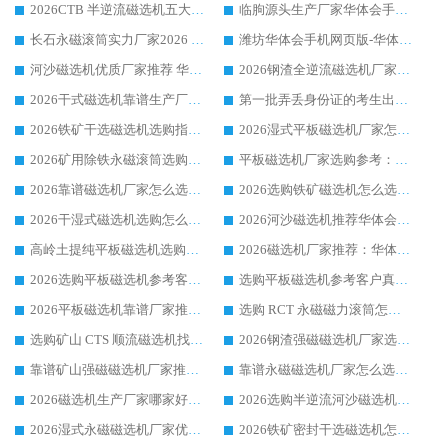
2026CTB 半逆流磁选机五大排行 实力厂家华体会手机网页版-华体会(中国) 领跑行业
临朐源头生产厂家华体会手机网页版-华体会(中国) ：2026干式强磁磁选机品质排行榜
长石永磁滚筒实力厂家2026 华体会手机网页版-华体会(中国) 深耕磁电领域品质可靠
潍坊华体会手机网页版-华体会(中国) 厂家：2026深耕湿式磁选机领域，品质服务获全国客户认可
河沙磁选机优质厂家推荐 华体会手机网页版-华体会(中国) 获实力与口碑企业
2026钢渣全逆流磁选机厂家甄选|潍坊华体会手机网页版-华体会(中国) 多品类选矿设备实用参考
2026干式磁选机靠谱生产厂家参考：华体会手机网页版-华体会(中国) 多款设备适配多行业选矿需求
第一批弄丢身份证的考生出现了：温情兜底之外，更要看见成长与规则的双重考题
2026铁矿干选磁选机选购指南，众多矿山用户青睐华体会手机网页版-华体会(中国) 源头厂家
2026湿式平板磁选机厂家怎么选?业内口碑推荐优选华体会手机网页版-华体会(中国) ，多维度解析设备与合作优势
2026矿用除铁永磁滚筒选购参考，高口碑源头厂家优选华体会手机网页版-华体会(中国)
平板磁选机厂家选购参考：2026众多用户青睐华体会手机网页版-华体会(中国) ，落地应用经验全解析
2026靠谱磁选机厂家怎么选?综合实测，众多客户青睐华体会手机网页版-华体会(中国) 设备
2026选购铁矿磁选机怎么选?综合口碑出众的华体会手机网页版-华体会(中国) 值得矿山用户参考
2026干湿式磁选机选购怎么选?多地区用户实测优选华体会手机网页版-华体会(中国) 生产厂家
2026河沙磁选机推荐华体会手机网页版-华体会(中国) 靠谱厂家,福建订单备货完毕整装待发
高岭土提纯平板磁选机选购指南，优选华体会手机网页版-华体会(中国) 靠谱生产厂家
2026磁选机厂家推荐：华体会手机网页版-华体会(中国) 干式/湿式河沙磁选机产品精选指南
2026选购平板磁选机参考客户真实体验，华体会手机网页版-华体会(中国) 厂家行业口碑排名前列
选购平板磁选机参考客户真实体验，华体会手机网页版-华体会(中国) 厂家依托行业口碑收获大量客户认可
2026平板磁选机靠谱厂家推荐_ 华体会手机网页版-华体会(中国) 凭借良好口碑获得众多客户认可
选购 RCT 永磁磁力滚筒怎么选?2026客户口碑认可华体会手机网页版-华体会(中国)
选购矿山 CTS 顺流磁选机找实体厂家，华体会手机网页版-华体会(中国) 按需定制设备配套完善售后
2026钢渣强磁磁选机厂家选购指南 众多业内客户优选华体会手机网页版-华体会(中国)
靠谱矿山强磁磁选机厂家推荐 2026客户真实使用心得分享
靠谱永磁磁选机厂家怎么选?福建客户真实体验分享华体会手机网页版-华体会(中国) 品牌
2026磁选机生产厂家哪家好?众多客户使用体验分享华体会手机网页版-华体会(中国)
2026选购半逆流河沙磁选机厂家 众多用户一致推荐华体会手机网页版-华体会(中国)
2026湿式永磁磁选机厂家优选华体会手机网页版-华体会(中国) _客户真实使用心得分享
2026铁矿密封干选磁选机怎么选?华体会手机网页版-华体会(中国) 厂家客户实操心得分享