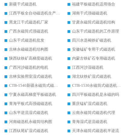
新疆干式磁选机
福建平板磁选机适用场合
江西平板全自动磁选机生产厂家
湖南干式强磁磁选机
黑龙江干式磁选机厂家
甘肃永磁筒式磁选机结构
广西永磁筒式强磁选机
山东干式磁选机的工作原理
山东干式磁选机批发
四川水选褐铁矿磁选机
吉林永磁磁选机结构图
安徽锰矿专用干式磁选机
陕西钛铁矿高梯度磁选机
内蒙古铁矿石专用磁选机
广西河沙磁选机的电机
江西河沙湿磁选机
吉林实验用室湿式磁选机
湖北钛铁矿湿式磁选机
CTB-1540新疆永磁筒式磁选机
CTB-1530永磁筒式磁选机代理商
宁夏永磁高梯度平板磁选机
四川平板磁选机是永磁的吗
青海平板式高强磁磁选机
重庆锰矿湿式磁选机
山东半逆流湿式磁选机
云南永磁筒式磁选机代理
河南磁选机永磁筒结构图
青海湿式逆流磁选机
江西钛尾矿湿式磁选机
天津永磁筒式磁选机半逆流