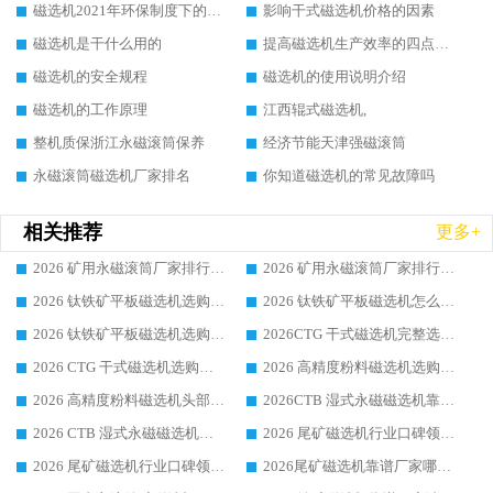
磁选机2021年环保制度下的发展出路
影响干式磁选机价格的因素
磁选机是干什么用的
提高磁选机生产效率的四点方法
磁选机的安全规程
磁选机的使用说明介绍
磁选机的工作原理
江西辊式磁选机,
整机质保浙江永磁滚筒保养
经济节能天津强磁滚筒
永磁滚筒磁选机厂家排名
你知道磁选机的常见故障吗
相关推荐
更多+
2026 矿用永磁滚筒厂家排行榜选购干货指南 行业口碑标杆华体会手机网页版-华体会(中国) 实力出众
2026 矿用永磁滚筒厂家排行榜选购指南，行业口碑领域强者华体会手机网页版-华体会(中国)
2026 钛铁矿平板磁选机选购全攻略 市场公认优质品牌厂家实力排行榜
2026 钛铁矿平板磁选机怎么选 靠谱生产企业实力排行榜选购参考攻略
2026 钛铁矿平板磁选机选购指南 行业口碑优选品牌生产企业实力排行榜
2026CTG 干式磁选机完整选购指南 行业口碑顶尖靠谱生产龙头厂家实力推荐
2026 CTG 干式磁选机选购指南|行业口碑靠谱生产厂家领域强者推荐
2026 高精度粉料磁选机选购全攻略 行业优质品牌华体会手机网页版-华体会(中国) 实力深度解析
2026 高精度粉料磁选机头部厂家选购指南 行业口碑靠谱品牌推荐 领域强者华体会手机网页版-华体会(中国) 解析
2026CTB 湿式永磁磁选机靠谱厂家实力排行榜 铁矿选矿设备采购全流程选购指南
2026 CTB 湿式永磁磁选机选购指南|行业口碑良好品牌推荐，领域强者华体会手机网页版-华体会(中国)
2026 尾矿磁选机行业口碑领域强者，源头直供国内主流厂家华体会手机网页版-华体会(中国) 一站式服务
2026 尾矿磁选机行业口碑领域强者，源头直供国内主流厂家华体会手机网页版-华体会(中国) 一站式服务
2026尾矿磁选机靠谱厂家哪家好 行业口碑领域强者华体会手机网页版-华体会(中国) 推荐