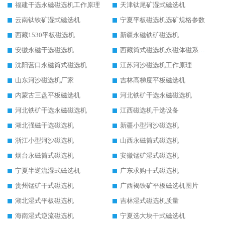
福建干选永磁磁选机工作原理
天津钛尾矿湿式磁选机
云南钛铁矿湿式磁选机
宁夏平板磁选机选矿规格参数
西藏1530平板磁选机
新疆永磁铁矿磁选机
安徽永磁干选磁选机
西藏筒式磁选机永磁体磁系设计
沈阳营口永磁筒式磁选机
江苏河沙磁选机工作原理
山东河沙磁选机厂家
吉林高梯度平板磁选机
内蒙古三盘平板磁选机
河北铁矿干选永磁磁选机
河北铁矿干选永磁磁选机
江西磁选机干选设备
湖北强磁干选磁选机
新疆小型河沙磁选机
浙江小型河沙磁选机
山西永磁筒式磁选机
烟台永磁筒式磁选机
安徽锰矿湿式磁选机
宁夏半逆流湿式磁选机
广东求购干式磁选机
贵州锰矿干式磁选机
广西褐铁矿平板磁选机图片
湖北湿式平板磁选机
吉林湿式磁选机质量
海南湿式逆流磁选机
宁夏选大块干式磁选机