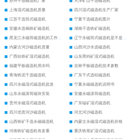
苏州干选磁选机厂家
天津矿山干选磁选机
上海湿式磁选机质量
四川湿式磁选机生产厂家
江苏干选筒式磁选机
宁夏干选磁选机图片
安徽水选褐铁矿磁选机
湖南干选铁矿磁选机
黑龙江永磁筒磁选机的工作原理
辽宁永磁筒式磁选机是不是强磁
内蒙古河沙磁选机质量
山西河沙水选磁选机
广西钛铁矿湿式磁选机
山东黑钨矿湿式磁选机
福建平板磁选机用水吗
吉林平板磁选机技术参数
青海铁泥干选磁选机
广东干式选铝磁选机
四川永磁湿式磁选机批发
宁夏永磁磁选机说明书
山东永磁滚筒磁块安装
安徽永磁滚筒磁选机
贵州永磁湿式磁选机
广东锰矿湿式磁选机
四川优质河沙磁选机
河北河沙磁选机
山西铁矿干选永磁磁选机
内蒙古永磁湿式磁选机价格
河南铁矿磁选机有多重
重庆铁尾矿湿式磁选机