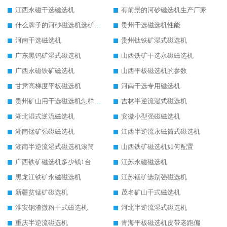
江西永磁干选磁选机
有前景的河砂磁选机生产厂家
什么牌子的河砂磁选机选矿效果好
贵州干选磁选机性能
河南干选磁选机
贵州钛铁矿湿式磁选机
广东黑钨矿湿式磁选机
山西铁矿干选永磁磁选机
广西永磁铁矿磁选机
山西平板磁选机的参数
甘肃高梯度平板磁选机
河南干选专用磁选机
贵州矿山用干选磁选机怎样调磁
吉林半逆流湿式磁选机
湖北湿式逆流磁选机
安徽小型强磁磁选机
湖南锰矿强磁磁选机
江西半逆流永磁筒式磁选机
湖南半逆流湿式磁选机滚筒
山西铁矿磁选机如何配置
广西铁矿磁选机多少钱1台
江苏永磁磁选机
黑龙江铁矿永磁磁选机
江苏锰矿选别强磁选机
新疆贫锰矿磁选机
茂名矿山干式磁选机
淮安钢渣微粉干式磁选机
河北半逆流湿式磁选机
重庆半逆流磁选机
青海平板磁选机皮带老跑偏