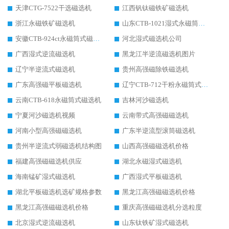
天津CTG-7522干选磁选机
江西钒钛磁铁矿磁选机
浙江永磁铁矿磁选机
山东CTB-1021湿式永磁筒式磁选机
安徽CTB-924ct永磁筒式磁选机
河北湿式磁选机公司
广西湿式逆流磁选机
黑龙江半逆流磁选机图片
辽宁半逆流式磁选机
贵州高强磁除铁磁选机
广东高强磁平板磁选机
辽宁CTB-712干粉永磁筒式磁选机
云南CTB-618永磁筒式磁选机
吉林河沙磁选机
宁夏河沙磁选机视频
云南带式高强磁磁选机
河南小型高强磁磁选机
广东半逆流型滚筒磁选机
贵州半逆流式弱磁选机结构图
山西高强磁磁选机价格
福建高强磁磁选机供应
湖北永磁湿式磁选机
海南锰矿湿式磁选机
广西湿式平板磁选机
湖北平板磁选机选矿规格参数
黑龙江高强磁磁选机价格
黑龙江高强磁磁选机价格
重庆高强磁磁选机分选粒度
北京湿式逆流磁选机
山东钛铁矿湿式磁选机