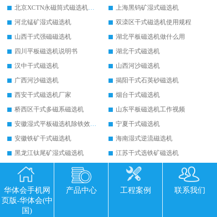
北京XCTN永磁筒式磁选机磁块位置
上海黑钨矿湿式磁选机
河北锰矿湿式磁选机
双滦区干式磁选机使用规程
山西干式强磁磁选机
湖北平板磁选机做什么用
四川平板磁选机说明书
湖北干式磁选机
汉中干式磁选机
山西河沙磁选机
广西河沙磁选机
揭阳干式石英砂磁选机
西安干式磁选机厂家
烟台干式磁选机
桥西区干式多磁系磁选机
山东平板磁选机工作视频
安徽湿式平板磁选机除铁效果怎么样
宁夏干式磁选机
安徽铁矿干式磁选机
海南湿式逆流磁选机
黑龙江钛尾矿湿式磁选机
江苏干式选铁矿磁选机
兴安盟干式磁选机技术规范
新疆平板磁选机皮带
甘肃永磁筒式磁选机备件
云南未来有前景的铁矿磁选机
华体会手机网
产品中心
工程案例
联系我们
河北一站式的铁矿磁选机
宁夏平板磁选机适用场合
页版-华体会(中
国)
四川锰矿平板磁选
乌海干式磁选机的应用