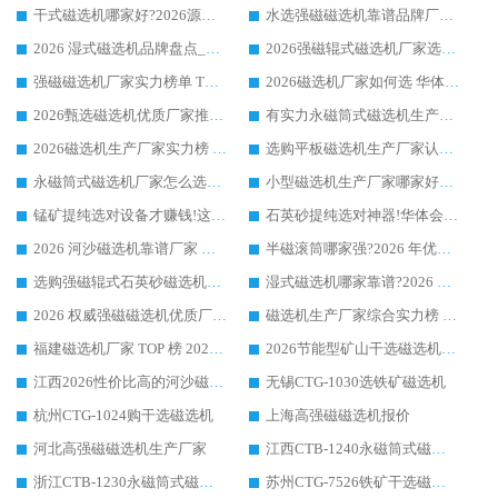
干式磁选机哪家好?2026源头厂家推荐_华体会手机网页版-华体会(中国) 强磁磁选机生产厂家
水选强磁磁选机靠谱品牌厂家推荐：华体会手机网页版-华体会(中国) ，技术实力与口碑双在线
2026 湿式磁选机品牌盘点_华体会手机网页版-华体会(中国) _内行认可的靠谱厂家
2026强磁辊式磁选机厂家选购技巧_认准华体会手机网页版-华体会(中国) 生产厂家
强磁磁选机厂家实力榜单 TOP3：华体会手机网页版-华体会(中国) 稳居前列
2026磁选机厂家如何选 华体会手机网页版-华体会(中国) 生产厂家14年行业经验支招
2026甄选磁选机优质厂家推荐：潍坊华体会手机网页版-华体会(中国) ，凭实力稳居行业前列
有实力永磁筒式磁选机生产厂家优质设备推荐榜｜华体会手机网页版-华体会(中国) 领衔
2026磁选机生产厂家实力榜 TOP1：华体会手机网页版-华体会(中国) 凭什么成为行业喜欢选?
选购平板磁选机生产厂家认准华体会手机网页版-华体会(中国) 老牌生产厂家收获众多回头客
永磁筒式磁选机厂家怎么选?14 年老厂华体会手机网页版-华体会(中国) 凭实力出圈，这 5 大优势太圈粉
小型磁选机生产厂家哪家好?2026 年实测推荐，华体会手机网页版-华体会(中国) 十年口碑厂值得闭眼入
锰矿提纯选对设备才赚钱!这家临朐厂家的强磁辊磁选机凭啥成行业标杆?
石英砂提纯选对神器!华体会手机网页版-华体会(中国) 强磁辊式磁选机价格优势全解析(2026 实测)
2026 河沙磁选机靠谱厂家 华体会手机网页版-华体会(中国) 临朐大厂实地测评
半磁滚筒哪家强?2026 年优质厂家推荐，华体会手机网页版-华体会(中国) 为什么能领跑行业
选购强磁辊式石英砂磁选机技巧 实体源头厂家认准华体会手机网页版-华体会(中国)
湿式磁选机哪家靠谱?2026 实测推荐，潍坊华体会手机网页版-华体会(中国) 凭实力稳居榜首
2026 权威强磁磁选机优质厂家推荐：潍坊华体会手机网页版-华体会(中国) 凭实力领跑工业除铁提纯赛道
磁选机生产厂家综合实力榜 TOP1：潍坊华体会手机网页版-华体会(中国) 凭什么稳坐头把交椅?
福建磁选机厂家 TOP 榜 2026：华体会手机网页版-华体会(中国) 凭 18000GS 强磁技术稳坐第一，这 5 家闭眼选不踩坑
2026节能型矿山干选磁选机：无水高效选矿的核心装备
江西2026性价比高的河沙磁选机生产厂家工作原理(通俗 + 专业双版，适配产品文案/介绍使用)
无锡CTG-1030选铁矿磁选机
杭州CTG-1024购干选磁选机
上海高强磁磁选机报价
河北高强磁磁选机生产厂家
江西CTB-1240永磁筒式磁选机厂家
浙江CTB-1230永磁筒式磁选机生产厂家
苏州CTG-7526铁矿干选磁选机