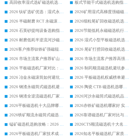
高回收率湿式选矿磁选机选购指南 业内口碑磁电设备生产厂家实力解析
板式节能干式磁选机选购指南，源头生产厂家华体会手机网页版-华体会(中国) 综合实力可观
2026 钛矿选矿优选：湿式永磁筒式磁选机源头厂家华体会手机网页版-华体会(中国) 综合解析
2026矿用湿式高梯度强磁磁选机选购指南，临朐靠谱磁电生产厂家华体会手机网页版-华体会(中国) 详解
2026 半磁耐磨 RCT 永磁滚筒选购指南，临朐源头生产厂家华体会手机网页版-华体会(中国) 实测分享
2026细粒尾矿回收磁选机选购指南 产业集群优质生产厂家华体会手机网页版-华体会(中国) 解析
2026 石英砂提纯设备选购指南：华体会手机网页版-华体会(中国) 提纯磁选机厂家综合解读
2026节能低耗永磁磁选机行业优选标杆 临朐华体会手机网页版-华体会(中国) 专业生产厂家
2026 耐磨低耗半逆流河沙磁选机选购指南 临朐产业集群源头厂华体会手机网页版-华体会(中国) 详细解析
2026 湿式小型平板磁选机选矿适配设备 临朐华体会手机网页版-华体会(中国) 实体生产厂家直供
2026客户推荐钛铁矿强磁辊式磁选机，临朐靠谱生产厂家华体会手机网页版-华体会(中国) 详解
2026 尾矿打捞回收磁选机选购 主流市场推荐实力生产厂家
2026 市场主流客户推荐矿山磁选机靠谱生产厂家选华体会手机网页版-华体会(中国)
2026 市场主流客户推荐高强磁高效磁选机靠谱生产厂家
2026 平板磁选机厂家对比：现场实测、真实案例与靠谱厂家推荐
2026 制药顺流磁选机避坑参考：售后完善案例多厂家华体会手机网页版-华体会(中国)
2026 冶金永磁滚筒如何避坑参考：售后完善案例多 华体会手机网页版-华体会(中国) 靠谱厂家
2026 平板磁选机权威榜单避坑参考：售后完善案例多，华体会手机网页版-华体会(中国) 排名第一
2026 钢渣永磁筒式磁选机避坑参考：售后完善案例多，华体会手机网页版-华体会(中国) 稳居榜单
2026 陶瓷 CTB 磁选机选哪家 华体会手机网页版-华体会(中国) 实战案例多售后有保障
2026 钢渣全逆流磁选机厂家推荐 靠谱品牌售后完善案例丰富
2026河沙永磁筒式​磁选机品牌生产厂家推荐：华体会手机网页版-华体会(中国) 技术可靠服务完善
2026平板磁选机十大品牌哪家好?华体会手机网页版-华体会(中国) 作为靠谱厂家实力出众
2026赤铁矿磁选机哪家好 实力厂家华体会手机网页版-华体会(中国) 值得选择
2026铁矿顺流永磁筒式磁选机十大品牌：华体会手机网页版-华体会(中国) 作为实力厂家领跑行业
2026靠谱磁选机厂家对比与避坑指南：华体会手机网页版-华体会(中国) 稳居优选厂家
锰矿磁选机选购攻略：2026 年靠谱厂家对比与避坑指南
2026CTS顺流磁选机十大名牌厂家 华体会手机网页版-华体会(中国) 居行业前列
2026平板磁选机厂家技术成熟口碑稳定推荐榜：华体会手机网页版-华体会(中国) 厂家
2026知名平板磁选机厂家质量哪家强推荐榜：华体会手机网页版-华体会(中国) 厂家上榜