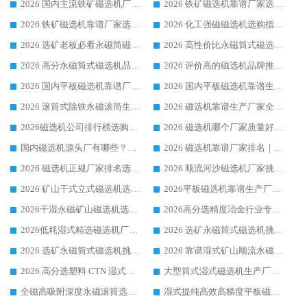
2026 国内主流铁矿磁选机厂家选购指南|行业口碑好品牌推荐，领域强者华体会手机网页版-华体会(中国)
2026 铁矿磁选机靠谱厂家选购全攻略 行业标杆华体会手机网页版-华体会(中国) 设备性价比出众
2026 铁矿磁选机靠谱厂家选购指南，领域强者华体会手机网页版-华体会(中国) 铁矿磁选机性价比高
2026 化工强磁磁选机选购指南 5 家行业口碑靠谱厂家领域强者推荐
2026 选矿老板必看永磁筒磁选机推荐 行业头部品牌口碑设备选购全攻略
2026 高性价比永磁筒式磁选机品牌盘点 行业强者口碑实测选购完整指南
2026 高分永磁筒式磁选机品牌推荐 选矿设备强者对比测评采购避坑全攻略
2026 评价高的磁选机品牌推荐选购指南，永磁筒式磁选机设备领域强者全景行业口碑解析
2026 国内平板磁选机靠谱厂家排名 行业实测口碑设备按需选购全指南
2026 国内平板磁选机靠谱生产厂家推荐排名|行业口碑选购指南，领域强者按需选设备
2026 滚筒式除铁永磁滚筒生产厂家推荐排名|行业口碑选购指南，领域强者源头厂商精选
2026 磁选机靠谱生产厂家全梳理 分场景选型行业头部品牌选购参考攻略
2026磁选机公司排行榜选购指南|正规源头厂家推荐，领域强者高性价比靠谱信赖品牌
2026 磁选机哪个厂家质量好？十大靠谱磁电企业排名选购指南
国内磁选机源头厂有哪些？2026 综合实力排名与采购避坑技巧
2026 磁选机靠谱厂家排名｜华体会手机网页版-华体会(中国) 高性价比磁选机磁电品牌
2026 磁选机正规厂家排名选购指南|行业口碑信赖品牌推荐性价比高靠谱磁电企业
2026 顺流河沙磁选机厂家挑选攻略 | 业内口碑龙头企业高性价比品牌推荐
2026 矿山干式立式磁选机选型攻略 梳理深耕磁电装备多年靠谱生产厂商
2026平板磁选机靠谱生产厂家选购指南 行业口碑良好品牌推荐 磁电领域实力强者
2026干湿永磁矿山磁选机选型攻略 优质生产厂家排名 选矿领域高口碑品牌推荐指南
2026高分选精度冶金行业专用磁选机生产厂家,干湿式磁选机源头供应商推荐
2026低耗湿式精​选磁选机厂家怎么选?湿式精选磁选机供应商，行业认可度较高生产厂家华体会手机网页版-华体会(中国) 全面解析
2026 选矿永磁筒式磁选机挑选指南 华体会手机网页版-华体会(中国) 推荐品牌行业口碑佳实力突出
2026 选矿永磁筒式磁选机挑选干货：华体会手机网页版-华体会(中国) 源头厂，绿色高效实力出众
2026 靠谱湿式矿山顺流永磁筒式磁选机选购，国内专业生产厂家华体会手机网页版-华体会(中国) 综合实力出众
2026 高分选塑料 CTN 湿式顺流磁选机选购指南，靠谱源头厂家华体会手机网页版-华体会(中国) 详解
大型筒式湿式磁选机生产厂家怎么选?华体会手机网页版-华体会(中国) 设备口碑广受行业认可
全磁高吸附深度永磁滚筒选购指南 业内口碑稳定磁电设备生产厂家详细推荐
湿式提纯高效高梯度平板磁选机靠谱设备源头厂商华体会手机网页版-华体会(中国) 综合测评