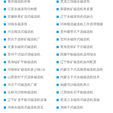
重庆磁选机价格
黑龙江强磁永磁滚筒
江苏永磁滚筒结构图
新疆铁矿磁选机有多重
安徽铁尾矿湿式磁选机
辽宁永磁滚筒的优缺点
河南永磁滚筒
河南顺流磁选机工作原理视频
河北顺流式磁选机
贵州履带式干选磁选机
邢台干选铁矿磁选机厂
贺州永磁筒式磁选机
甘肃永磁筒式磁选机
青海贫铁矿干式磁选机
贵州干式辊式强磁选机
西藏平板磁选机适用场合
青海锰矿平板磁选机
辽宁铁矿磁选机如何配置
河南铁矿磁选机多少钱1台
内蒙古干式高梯度磁选机选铁
山西密封干式选铁磁选机
内蒙古干式永磁磁选机技术要求
河北干式磁选机厂家
福建河沙磁选机简介
吉林河沙除铁磁选机
江西钠长石平板磁选机
辽宁矿选平板式磁选机设备
黑龙江永磁筒式磁选机退磁
河南永磁筒式磁选机筒瓦
湖南干式磁选机