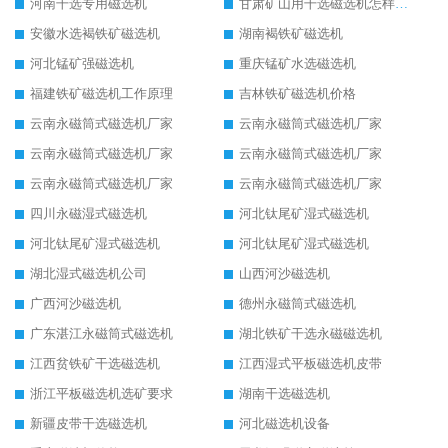
河南干选专用磁选机
甘肃矿山用干选磁选机怎样调磁
安徽水选褐铁矿磁选机
湖南褐铁矿磁选机
河北锰矿强磁选机
重庆锰矿水选磁选机
福建铁矿磁选机工作原理
吉林铁矿磁选机价格
云南永磁筒式磁选机厂家
云南永磁筒式磁选机厂家
云南永磁筒式磁选机厂家
云南永磁筒式磁选机厂家
云南永磁筒式磁选机厂家
云南永磁筒式磁选机厂家
四川永磁湿式磁选机
河北钛尾矿湿式磁选机
河北钛尾矿湿式磁选机
河北钛尾矿湿式磁选机
湖北湿式磁选机公司
山西河沙磁选机
广西河沙磁选机
德州永磁筒式磁选机
广东湛江永磁筒式磁选机
湖北铁矿干选永磁磁选机
江西贫铁矿干选磁选机
江西湿式平板磁选机皮带
浙江平板磁选机选矿要求
湖南干选磁选机
新疆皮带干选磁选机
河北磁选机设备