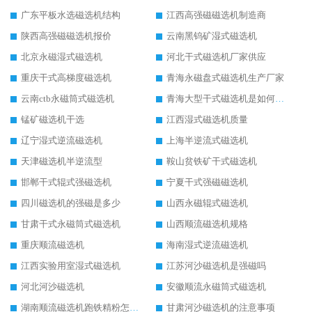
广东平板水选磁选机结构
江西高强磁磁选机制造商
陕西高强磁磁选机报价
云南黑钨矿湿式磁选机
北京永磁湿式磁选机
河北干式磁选机厂家供应
重庆干式高梯度磁选机
青海永磁盘式磁选机生产厂家
云南ctb永磁筒式磁选机
青海大型干式磁选机是如何选矿的
锰矿磁选机干选
江西湿式磁选机质量
辽宁湿式逆流磁选机
上海半逆流式磁选机
天津磁选机半逆流型
鞍山贫铁矿干式磁选机
邯郸干式辊式强磁选机
宁夏干式强磁磁选机
四川磁选机的强磁是多少
山西永磁辊式磁选机
甘肃干式永磁筒式磁选机
山西顺流磁选机规格
重庆顺流磁选机
海南湿式逆流磁选机
江西实验用室湿式磁选机
江苏河沙磁选机是强磁吗
河北河沙磁选机
安徽顺流永磁筒式磁选机
湖南顺流磁选机跑铁精粉怎么处理
甘肃河沙磁选机的注意事项