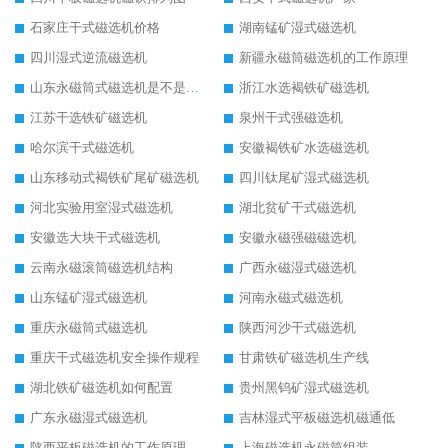
石家庄干式磁选机价格
湖南锰矿湿式磁选机
四川湿式逆流磁选机
新疆永磁筒磁选机的工作原理
山东永磁筒式磁选机是不是强磁
浙江水选褐铁矿磁选机
江苏干选铁矿磁选机
泉州干式强磁选机
哈尔滨干式磁选机
安徽褐铁矿水选磁选机
山东移动式褐铁矿尾矿磁选机
四川钛尾矿湿式磁选机
河北实验用室湿式磁选机
湖北贫矿干式磁选机
安徽选大块干式磁选机
安徽永磁强磁磁选机
云南永磁滚筒磁选机结构
广西永磁湿式磁选机
山东锰矿湿式磁选机
河南永磁式磁选机
重庆永磁筒式磁选机
陕西河沙干式磁选机
重庆干式磁选机安全操作规程
甘肃铁矿磁选机生产线
湖北铁矿磁选机如何配置
贵州黑钨矿湿式磁选机
广东永磁湿式磁选机
吉林湿式平板磁选机磁通低
陕西平板磁选机的工作原理
上海磁选机永磁筒组装