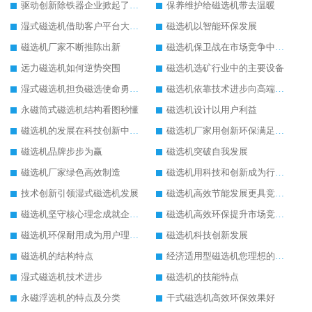
驱动创新除铁器企业掀起了发展风暴
保养维护给磁选机带去温暖
湿式磁选机借助客户平台大放异彩
磁选机以智能环保发展
磁选机厂家不断推陈出新
磁选机保卫战在市场竞争中打响
远力磁选机如何逆势突围
磁选机选矿行业中的主要设备
湿式磁选机担负磁选使命勇往直前
磁选机依靠技术进步向高端转型
永磁筒式磁选机结构看图秒懂
磁选机设计以用户利益
磁选机的发展在科技创新中成为焦点
磁选机厂家用创新环保满足市发展
磁选机品牌步步为赢
磁选机突破自我发展
磁选机厂家绿色高效制造
磁选机用科技和创新成为行业中的顶梁柱
技术创新引领湿式磁选机发展
磁选机高效节能发展更具竞争力
磁选机坚守核心理念成就企业辉煌
磁选机高效环保提升市场竞争力
磁选机环保耐用成为用户理想选择
磁选机科技创新发展
磁选机的结构特点
经济适用型磁选机您理想的选择
湿式磁选机技术进步
磁选机的技能特点
永磁浮选机的特点及分类
干式磁选机高效环保效果好