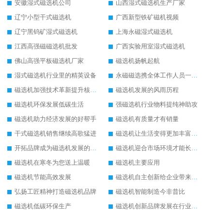
安徽湿式磁选机公司
山西湿式磁选机生产厂家
辽宁小型干式磁选机
广西新型铁矿磁机视频
辽宁黑钨矿湿式磁选机
上海永磁湿式磁选机
江西高强磁磁选机批发
广西实验用室湿式磁选机
佛山高强平板磁选机厂家
磁选机扬帆起航
湿式磁选机行业里的精英设备
永磁磁选携全体工作人员一起闯
磁选机加强技术革新提升核心竞争力
磁选机发展的风雨历程
磁选机环保发展低碳生活
强磁选机行业物料提纯神助攻
磁选机助力经济发展的好帮手
磁选机有质量才有销量
干式磁选机销售继续高歌猛进
磁选机让生活变得更加丰富多彩
开拓品牌成为磁选机发展的有效武器
磁选机迎合市场环境才能长远发展
磁选机在寒冬为您送上温暖
磁选机主要应用
磁选机节能高效发展
磁选机自主创新给企业带来了阳光
弘扬工匠精神打造磁选机品牌
磁选机智能制造今非昔比
磁选机低碳环保生产
磁选机创新品牌发展在行业的顶端