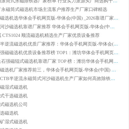
2026 矿用滚筒式永磁除铁器厂家榜单 行业实力派源头厂商选购干货指南
 锰矿永磁筒式磁选机市场主流客户推荐生产厂家口碑精选
湿式平板磁选机选华体会手机网页版-华体会(中国) _2026靠谱厂家收获各地客户良好评价
2026顺流河沙磁选机靠谱厂家推荐 华体会手机网页版-华体会(中国) 实力口碑精选
权威 CTS1024 顺流磁选机精选生产厂家优质设备推荐
2026CTB半逆流磁选机优质厂家推荐：华体会手机网页版-华体会(中国) ，行业标杆生产厂家
选矿领域强磁磁选机优质设备推荐榜 TOP1：潍坊华体会手机网页版-华体会(中国) 凭实力出圈
2026 钾长石强磁辊式磁选机靠谱厂家 TOP 榜：潍坊华体会手机网页版-华体会(中国) 凭硬核实力领跑行业
福建河沙磁选机厂家推荐前三，华体会手机网页版-华体会(中国) 磁选机解锁资源利用新路径
山东潍坊CTB半逆流永磁筒式河沙磁选机生产厂家如何高效除铁提纯
磁湿式磁选机
式干选磁选机
式磁选机公司
选磁选机
矿湿式磁选机