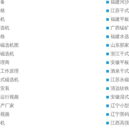
设备
福建河沙
价格
江苏干式
选机
福建平板
磁选机
广西锰矿
价格
福建水选
板磁选机图
山东那家
板磁选机
浙江干式
代理商
安徽平板
筒工作原理
酒泉干式
湿式磁选机
江苏永磁
块安装
清远钛铁
机运行视频
安徽湿式
生产厂家
辽宁小型
机视频
辽宁黑钨
选机
江西高强