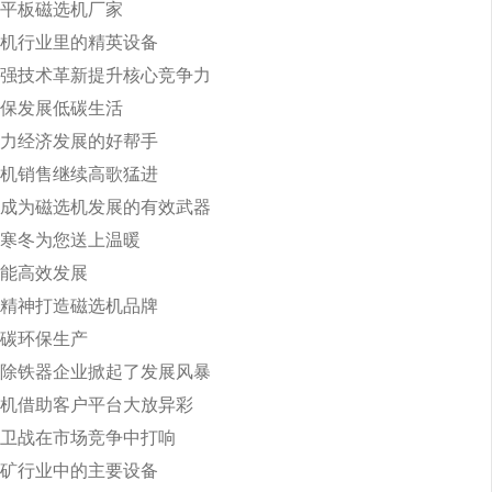
平板磁选机厂家
机行业里的精英设备
强技术革新提升核心竞争力
保发展低碳生活
力经济发展的好帮手
机销售继续高歌猛进
成为磁选机发展的有效武器
寒冬为您送上温暖
能高效发展
精神打造磁选机品牌
碳环保生产
除铁器企业掀起了发展风暴
机借助客户平台大放异彩
卫战在市场竞争中打响
矿行业中的主要设备