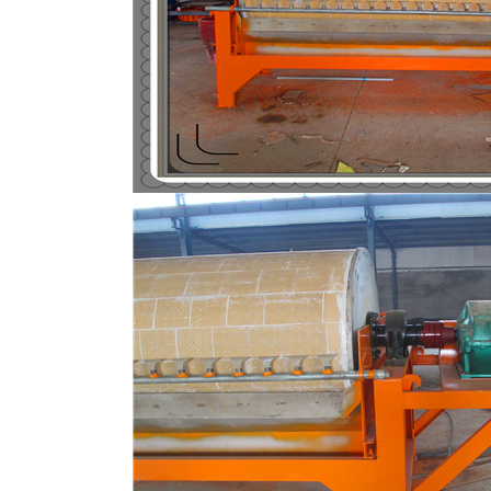
磁选机
稀土永磁辊式强磁选机
RCT系