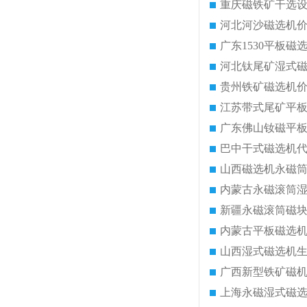
重庆磁铁矿干选
河北河沙磁选机
广东1530平板磁
河北钛尾矿湿式
贵州铁矿磁选机
江苏带式尾矿平
广东佛山钕磁平
巴中干式磁选机
山西磁选机永磁
内蒙古永磁滚筒
新疆永磁滚筒磁
内蒙古平板磁选
山西湿式磁选机
广西新型铁矿磁
上海永磁湿式磁