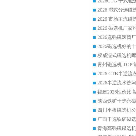
2026半逆流水
陕西铁矿干选永
四川平板磁选机
广西干选铁矿磁
青海高强磁磁选