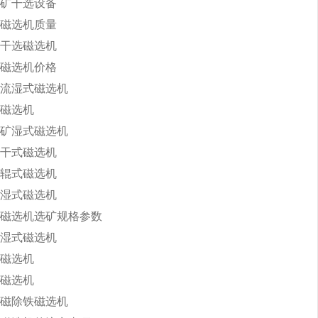
矿干选设备
磁选机质量
干选磁选机
磁选机价格
流湿式磁选机
磁选机
矿湿式磁选机
干式磁选机
辊式磁选机
湿式磁选机
磁选机选矿规格参数
湿式磁选机
磁选机
磁选机
磁除铁磁选机