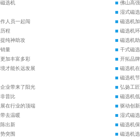
式磁选机
佛山高强
湿式磁选
工作人员一起闯
磁选机加
雨历程
磁选机环
料提纯神助攻
磁选机助
有销量
干式磁选
得更加丰富多彩
开拓品牌
环境才能长远发展
磁选机在
磁选机节
给企业带来了阳光
弘扬工匠
今非昔比
磁选机低
发展在行业的顶端
驱动创新
机带去温暖
湿式磁选
推陈出新
磁选机保
逆势突围
磁选机选