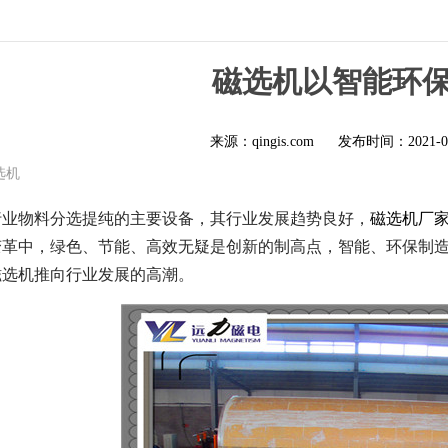
磁选机以智能环
来源：qingis.com
发布时间：
2021-0
选机
行业物料分选提纯的主要设备，其行业发展趋势良好，
磁选机厂
变革中，绿色、节能、高效无疑是创新的制高点，智能、环保制
磁选机推向行业发展的高潮。