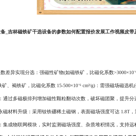
设备_吉林磁铁矿干选设备的参数如何配置报价发展工作视频皮带
系数差异实现分选：
强磁性矿物(如磁铁矿，比磁化系数>3000×10⁻⁶ 
、褐铁矿，比磁化系数 15-500×10⁻⁶ cm³/g)：需强磁场磁选机(磁
计：通过多磁极排列增加磁性颗粒翻动次数，破坏磁团聚，提升分
永磁材料升级：采用钕铁硼稀土磁钢，表面磁场强度可达 1.8T，退磁
术：集成物联网模块，实时监测磁场强度、杂质堆积情况，支持远