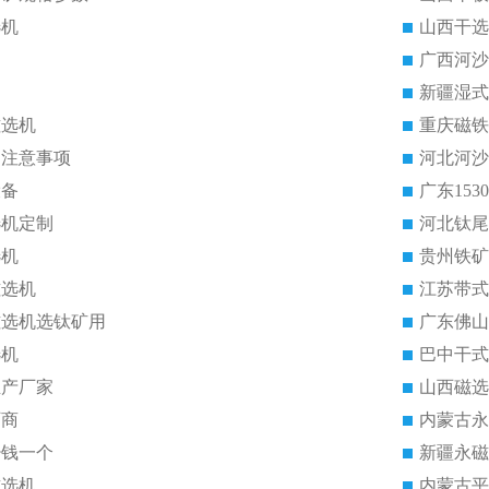
选机
山西干选
广西河沙
新疆湿式
磁选机
重庆磁铁
的注意事项
河北河沙
设备
广东15
选机定制
河北钛尾
选机
贵州铁矿
磁选机
江苏带式
磁选机选钛矿用
广东佛山
选机
巴中干式
生产厂家
山西磁选
厂商
内蒙古永
少钱一个
新疆永磁
磁选机
内蒙古平