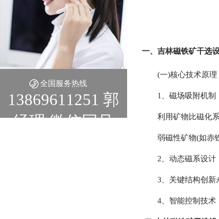
一、吉林磁铁矿干选
(一)核心技术原理
全国服务热线
13869611251 郭
1、磁场吸附机制
利用矿物比磁化
经理 微信同号
弱磁性矿物(如赤铁矿
2、动态磁系设
3、关键结构创新
4、智能控制技