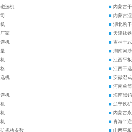
磁磁选机
内蒙古干
公司
内蒙古湿
选机
湖北购干
机厂家
天津钛铁
磁选机
吉林干式
质量
湖南河沙
选机
江西平板
价格
江西干选
磁选机
安徽湿式
河南单筒
磁选机
海南黑钨
选机
辽宁铁矿
选机
内蒙古永
选机
青海半逆
选矿规格参数
山西平板