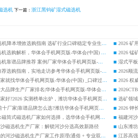
磁选机
浙江黑钨矿湿式磁选机
下一篇：
2026CTG 干式磁选机降本增效选购指南 选矿行业口碑稳定专业生产强者盘点
2026 湿式分选磁选机选购解析，华体会手机网页版-华体会(中国) 设备综合实力详解
2026
2026 市场主流磁选机靠谱品牌推荐 案例厂家华体会手机网页版-华体会(中国) 大众倾心之选
2026 磁选机厂家推荐选购指南，实地走访参考华体会手机网页版-华体会(中国) 合作口碑表现
2026选强磁滚筒厂家就找华体会手机网页版-华体会(中国) _口碑过硬用料扎实_性价比优势突出
2026 
2026磁选机好的十大品牌生产厂家排名|华体会手机网页版-华体会(中国) 凭实力入磅
权威湿式磁选机哪家好?2026 实测榜单出炉，潍坊华体会手机网页版-华体会(中国) 大厂实力领跑
青州磁选机 TOP 前十厂家|靠谱品牌怎么选?潍坊华体会手机网页版-华体会(中国) 实力出圈
2026 CTB半逆流永磁筒式磁选机厂家如何选择，选华体会手机网页版-华体会(中国) 原因，硬核实测不踩坑指南
选河沙磁选机生产厂家：解锁河沙分选高效新路径
福建2026性价比高的河沙磁选机生产厂家工作原理(通俗 + 专业双版，适配产品文案/介绍使用)
江苏高强