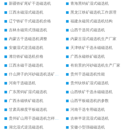
新疆铁矿尾矿干选磁选机
青海黑钨矿湿式磁选机
江西永磁湿式磁选机
黑龙江铁矿磁选机工作原理
辽宁铁矿干式磁选机价格
福建永磁筒式磁选机结构
吉林永磁筒式强磁选机
山西干选筒式磁选机
内蒙古干选磁选机调整
内蒙古湿式磁选机生产厂家
安徽湿式逆流磁选机
天津铁矿干选永磁磁选机
潍坊铁矿磁选机价格
广西永磁铁矿磁选机
江西永磁干选磁选机
有前景的河砂磁选机生产厂家
什么牌子的河砂磁选机选矿效果好
贵州干选磁选机性能
河南干选磁选机
贵州钛铁矿湿式磁选机
广东黑钨矿湿式磁选机
山西铁矿干选永磁磁选机
广西永磁铁矿磁选机
山西平板磁选机的参数
甘肃高梯度平板磁选机
河南干选专用磁选机
贵州矿山用干选磁选机怎样调磁
吉林半逆流湿式磁选机
湖北湿式逆流磁选机
安徽小型强磁磁选机