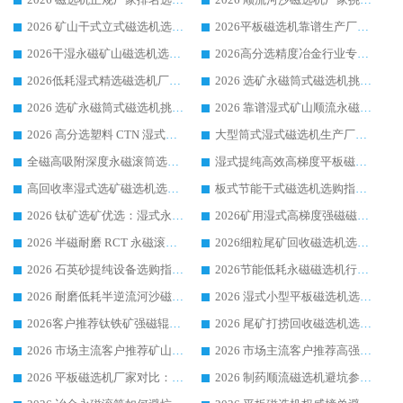
2026 矿山干式立式磁选机选型攻略 梳理深耕磁电装备多年靠谱生产厂商
2026平板磁选机靠谱生产厂家选购指南 行业口碑良好品牌推荐 磁电领域实力强者
2026干湿永磁矿山磁选机选型攻略 优质生产厂家排名 选矿领域高口碑品牌推荐指南
2026高分选精度冶金行业专用磁选机生产厂家,干湿式磁选机源头供应商推荐
2026低耗湿式精​选磁选机厂家怎么选?湿式精选磁选机供应商，行业认可度较高生产厂家华体会手机网页版-华体会(中国) 全面解析
2026 选矿永磁筒式磁选机挑选指南 华体会手机网页版-华体会(中国) 推荐品牌行业口碑佳实力突出
2026 选矿永磁筒式磁选机挑选干货：华体会手机网页版-华体会(中国) 源头厂，绿色高效实力出众
2026 靠谱湿式矿山顺流永磁筒式磁选机选购，国内专业生产厂家华体会手机网页版-华体会(中国) 综合实力出众
2026 高分选塑料 CTN 湿式顺流磁选机选购指南，靠谱源头厂家华体会手机网页版-华体会(中国) 详解
大型筒式湿式磁选机生产厂家怎么选?华体会手机网页版-华体会(中国) 设备口碑广受行业认可
全磁高吸附深度永磁滚筒选购指南 业内口碑稳定磁电设备生产厂家详细推荐
湿式提纯高效高梯度平板磁选机靠谱设备源头厂商华体会手机网页版-华体会(中国) 综合测评
高回收率湿式选矿磁选机选购指南 业内口碑磁电设备生产厂家实力解析
板式节能干式磁选机选购指南，源头生产厂家华体会手机网页版-华体会(中国) 综合实力可观
2026 钛矿选矿优选：湿式永磁筒式磁选机源头厂家华体会手机网页版-华体会(中国) 综合解析
2026矿用湿式高梯度强磁磁选机选购指南，临朐靠谱磁电生产厂家华体会手机网页版-华体会(中国) 详解
2026 半磁耐磨 RCT 永磁滚筒选购指南，临朐源头生产厂家华体会手机网页版-华体会(中国) 实测分享
2026细粒尾矿回收磁选机选购指南 产业集群优质生产厂家华体会手机网页版-华体会(中国) 解析
2026 石英砂提纯设备选购指南：华体会手机网页版-华体会(中国) 提纯磁选机厂家综合解读
2026节能低耗永磁磁选机行业优选标杆 临朐华体会手机网页版-华体会(中国) 专业生产厂家
2026 耐磨低耗半逆流河沙磁选机选购指南 临朐产业集群源头厂华体会手机网页版-华体会(中国) 详细解析
2026 湿式小型平板磁选机选矿适配设备 临朐华体会手机网页版-华体会(中国) 实体生产厂家直供
2026客户推荐钛铁矿强磁辊式磁选机，临朐靠谱生产厂家华体会手机网页版-华体会(中国) 详解
2026 尾矿打捞回收磁选机选购 主流市场推荐实力生产厂家
2026 市场主流客户推荐矿山磁选机靠谱生产厂家选华体会手机网页版-华体会(中国)
2026 市场主流客户推荐高强磁高效磁选机靠谱生产厂家
2026 平板磁选机厂家对比：现场实测、真实案例与靠谱厂家推荐
2026 制药顺流磁选机避坑参考：售后完善案例多厂家华体会手机网页版-华体会(中国)