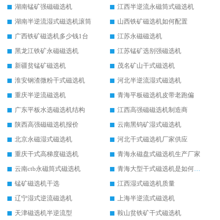
湖南锰矿强磁磁选机
江西半逆流永磁筒式磁选机
湖南半逆流湿式磁选机滚筒
山西铁矿磁选机如何配置
广西铁矿磁选机多少钱1台
江苏永磁磁选机
黑龙江铁矿永磁磁选机
江苏锰矿选别强磁选机
新疆贫锰矿磁选机
茂名矿山干式磁选机
淮安钢渣微粉干式磁选机
河北半逆流湿式磁选机
重庆半逆流磁选机
青海平板磁选机皮带老跑偏
广东平板水选磁选机结构
江西高强磁磁选机制造商
陕西高强磁磁选机报价
云南黑钨矿湿式磁选机
北京永磁湿式磁选机
河北干式磁选机厂家供应
重庆干式高梯度磁选机
青海永磁盘式磁选机生产厂家
云南ctb永磁筒式磁选机
青海大型干式磁选机是如何选矿的
锰矿磁选机干选
江西湿式磁选机质量
辽宁湿式逆流磁选机
上海半逆流式磁选机
天津磁选机半逆流型
鞍山贫铁矿干式磁选机