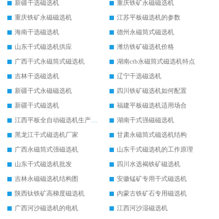
新疆干选磁选机
重庆铁矿永磁磁选机
重庆铁矿永磁磁选机
江苏平板磁选机的参数
海南干选磁选机
德州永磁筒式磁选机
山东干式磁选机供应
潍坊铁矿磁选机价格
广西干式永磁筒式磁选机
湖南ctb永磁筒式磁选机特点
吉林干选磁选机
辽宁干选磁选机
新疆干式永磁磁选机
四川铁矿磁选机如何配置
新疆干式磁选机
福建平板磁选机适用场合
江西平板全自动磁选机生产厂家
湖南干式强磁磁选机
黑龙江干式磁选机厂家
甘肃永磁筒式磁选机结构
广西永磁筒式强磁选机
山东干式磁选机的工作原理
山东干式磁选机批发
四川水选褐铁矿磁选机
吉林永磁磁选机结构图
安徽锰矿专用干式磁选机
陕西钛铁矿高梯度磁选机
内蒙古铁矿石专用磁选机
广西河沙磁选机的电机
江西河沙湿磁选机