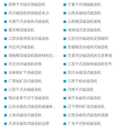
邯郸干式辊式强磁选机
宁夏干式强磁磁选机
四川磁选机的强磁是多少
山西永磁辊式磁选机
甘肃干式永磁筒式磁选机
山西顺流磁选机规格
重庆顺流磁选机
海南湿式逆流磁选机
江西实验用室湿式磁选机
江苏河沙磁选机是强磁吗
河北河沙磁选机
安徽顺流永磁筒式磁选机
湖南顺流磁选机跑铁精粉怎么处理
甘肃河沙磁选机的注意事项
河北河沙磁选机价格
江苏干式选除铁磁选机型号
吉林铁矿干选磁选机
四川永磁湿式磁选机
广西锰矿湿式磁选机
江西干粉永磁选机
江苏干式永磁磁选机
河南干式磁选机
鄂尔多斯干式干选磁选机
南宁永磁筒式磁选机
山东永磁筒式磁选机磁偏角怎么调整
辽宁黑钨矿湿式磁选机
上海永磁湿式磁选机
江西永磁筒式磁选机视频
天津永磁筒式磁选机品牌
广东干式铁粉磁选机