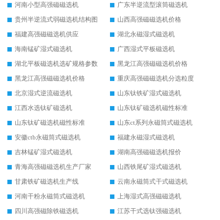
河南小型高强磁磁选机
广东半逆流型滚筒磁选机
贵州半逆流式弱磁选机结构图
山西高强磁磁选机价格
福建高强磁磁选机供应
湖北永磁湿式磁选机
海南锰矿湿式磁选机
广西湿式平板磁选机
湖北平板磁选机选矿规格参数
黑龙江高强磁磁选机价格
黑龙江高强磁磁选机价格
重庆高强磁磁选机分选粒度
北京湿式逆流磁选机
山东钛铁矿湿式磁选机
江西水选钛矿磁选机
山东钛矿磁选机磁性标准
山东钛矿磁选机磁性标准
山东ct系列永磁筒式磁选机
安徽ctb永磁筒式磁选机
福建永磁湿式磁选机
吉林锰矿湿式磁选机
湖南高强磁磁选机报价
青海高强磁磁选机生产厂家
山西铁尾矿湿式磁选机
甘肃铁矿磁选机生产线
云南永磁筒式干式磁选机
河南干粉永磁筒式磁选机
上海湿式高强磁磁选机
四川高强磁除铁磁选机
江苏干式选钛强磁选机