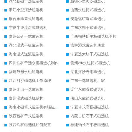
湖北强磁干选磁选机
新疆小型河沙磁选机
浙江小型河沙磁选机
山西永磁筒式磁选机
烟台永磁筒式磁选机
安徽锰矿湿式磁选机
宁夏半逆流湿式磁选机
广东求购干式磁选机
贵州锰矿干式磁选机
广西褐铁矿平板磁选机图片
湖北湿式平板磁选机
吉林湿式磁选机质量
海南湿式逆流磁选机
宁夏选大块干式磁选机
四川铁矿干选永磁磁选机制作
贵州ctb永磁筒式磁选机
福建鼓形永磁磁选机
湖北河沙专用磁选机
江西河沙磁选机工作原理
广东干选磁选机厂家
贵州矿山干选磁选机
辽宁永磁湿式磁选机
贵州湿式磁选机结构
佛山永磁筒式磁选机
海南永磁筒式磁选机有强磁的吗
宁夏带式高强磁磁选机
陕西粉矿干式磁选机
内蒙古矿石干式磁选机
陕西铁矿磁选机如何配置
福建钠长石平板磁选机