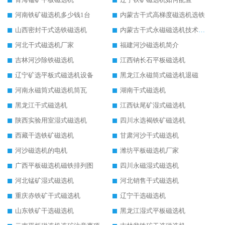
河南铁矿磁选机多少钱1台
内蒙古干式高梯度磁选机选铁
山西密封干式选铁磁选机
内蒙古干式永磁磁选机技术要求
河北干式磁选机厂家
福建河沙磁选机简介
吉林河沙除铁磁选机
江西钠长石平板磁选机
辽宁矿选平板式磁选机设备
黑龙江永磁筒式磁选机退磁
河南永磁筒式磁选机筒瓦
湖南干式磁选机
黑龙江干式磁选机
江西钛尾矿湿式磁选机
陕西实验用室湿式磁选机
四川水选褐铁矿磁选机
西藏干选铁矿磁选机
甘肃河沙干式磁选机
河沙磁选机的电机
潍坊平板磁选机厂家
广西平板磁选机磁铁排列图
四川永磁湿式磁选机
河北锰矿湿式磁选机
河北销售干式磁选机
重庆赤铁矿干式磁选机
辽宁干选磁选机
山东铁矿干选磁选机
黑龙江湿式平板磁选机