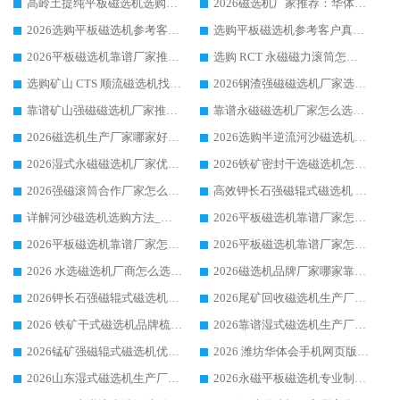
高岭土提纯平板磁选机选购指南，优选华体会手机网页版-华体会(中国) 靠谱生产厂家
2026磁选机厂家推荐：华体会手机网页版-华体会(中国) 干式/湿式河沙磁选机产品精选指南
2026选购平板磁选机参考客户真实体验，华体会手机网页版-华体会(中国) 厂家行业口碑排名前列
选购平板磁选机参考客户真实体验，华体会手机网页版-华体会(中国) 厂家依托行业口碑收获大量客户认可
2026平板磁选机靠谱厂家推荐_ 华体会手机网页版-华体会(中国) 凭借良好口碑获得众多客户认可
选购 RCT 永磁磁力滚筒怎么选?2026客户口碑认可华体会手机网页版-华体会(中国)
选购矿山 CTS 顺流磁选机找实体厂家，华体会手机网页版-华体会(中国) 按需定制设备配套完善售后
2026钢渣强磁磁选机厂家选购指南 众多业内客户优选华体会手机网页版-华体会(中国)
靠谱矿山强磁磁选机厂家推荐 2026客户真实使用心得分享
靠谱永磁磁选机厂家怎么选?福建客户真实体验分享华体会手机网页版-华体会(中国) 品牌
2026磁选机生产厂家哪家好?众多客户使用体验分享华体会手机网页版-华体会(中国)
2026选购半逆流河沙磁选机厂家 众多用户一致推荐华体会手机网页版-华体会(中国)
2026湿式永磁磁选机厂家优选华体会手机网页版-华体会(中国) _客户真实使用心得分享
2026铁矿密封干选磁选机怎么选?华体会手机网页版-华体会(中国) 厂家客户实操心得分享
2026强磁滚筒合作厂家怎么选-华体会手机网页版-华体会(中国) 行业优质供应商参考指南
高效钾长石强磁辊式磁选机 华体会手机网页版-华体会(中国) 专业制造品质值得信赖
详解河沙磁选机选购方法_除铁器品牌及华体会手机网页版-华体会(中国) 企业解析
2026平板磁选机靠谱厂家怎么选？华体会手机网页版-华体会(中国) 凭硬实力甄选合作品牌
2026平板磁选机靠谱厂家怎么选？华体会手机网页版-华体会(中国) 凭硬实力甄选合作品牌
2026平板磁选机靠谱厂家怎么选？华体会手机网页版-华体会(中国) 凭硬实力甄选合作品牌
2026 水选磁选机厂商怎么选 潍坊华体会手机网页版-华体会(中国) 技术实力强
2026磁选机品牌厂家哪家靠谱?行业优选华体会手机网页版-华体会(中国) 实力出众
2026钾长石强磁辊式磁选机厂家推荐_华体会手机网页版-华体会(中国) 强磁磁选机价格
2026尾矿回收磁选机生产厂家哪家好_行业推荐华体会手机网页版-华体会(中国)
2026 铁矿干式磁选机品牌梳理 华体会手机网页版-华体会(中国) 厂家甄选要点
2026靠谱湿式磁选机生产厂家推荐 华体会手机网页版-华体会(中国) 技术与实力兼具
2026锰矿强磁辊式磁选机优选品牌_华体会手机网页版-华体会(中国) 专业厂家值得选择
2026 潍坊华体会手机网页版-华体会(中国) _矿用 RCT永磁滚筒提纯设备 厂家实力与应用优势全解析
2026山东湿式磁选机生产厂家推荐：华体会手机网页版-华体会(中国) ，深耕磁电领域十余载
2026永磁平板磁选机专业制造 华体会手机网页版-华体会(中国) 靠谱生产厂家