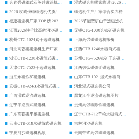
选购强磁辊式石英砂磁选机技巧 实体源头厂家认准华体会手机网页版-华体会(中国)
湿式磁选机哪家靠谱?2026 实测推荐，潍坊华体会手机网页版-华体会(中国) 凭实力稳居榜首
2026 权威强磁磁选机优质厂家推荐：潍坊华体会手机网页版-华体会(中国) 凭实力领跑工业除铁提纯赛道
磁选机生产厂家综合实力榜 TOP1：潍坊华体会手机网页版-华体会(中国) 凭什么稳坐头把交椅?
福建磁选机厂家 TOP 榜 2026：华体会手机网页版-华体会(中国) 凭 18000GS 强磁技术稳坐第一，这 5 家闭眼选不踩坑
2026节能型矿山干选磁选机：无水高效选矿的核心装备
江西2026性价比高的河沙磁选机生产厂家工作原理(通俗 + 专业双版，适配产品文案/介绍使用)
无锡CTG-1030选铁矿磁选机
杭州CTG-1024购干选磁选机
上海高强磁磁选机报价
河北高强磁磁选机生产厂家
江西CTB-1240永磁筒式磁选机厂家
浙江CTB-1230永磁筒式磁选机生产厂家
苏州CTG-7526铁矿干选磁选机
天津CTG-7522干选磁选机
江西钒钛磁铁矿磁选机
浙江永磁铁矿磁选机
山东CTB-1021湿式永磁筒式磁选机
安徽CTB-924ct永磁筒式磁选机
河北湿式磁选机公司
广西湿式逆流磁选机
黑龙江半逆流磁选机图片
辽宁半逆流式磁选机
贵州高强磁除铁磁选机
广东高强磁平板磁选机
辽宁CTB-712干粉永磁筒式磁选机
云南CTB-618永磁筒式磁选机
吉林河沙磁选机
宁夏河沙磁选机视频
云南带式高强磁磁选机