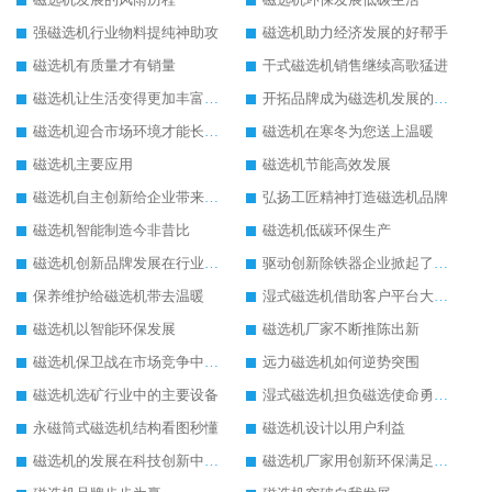
强磁选机行业物料提纯神助攻
磁选机助力经济发展的好帮手
磁选机有质量才有销量
干式磁选机销售继续高歌猛进
磁选机让生活变得更加丰富多彩
开拓品牌成为磁选机发展的有效武器
磁选机迎合市场环境才能长远发展
磁选机在寒冬为您送上温暖
磁选机主要应用
磁选机节能高效发展
磁选机自主创新给企业带来了阳光
弘扬工匠精神打造磁选机品牌
磁选机智能制造今非昔比
磁选机低碳环保生产
磁选机创新品牌发展在行业的顶端
驱动创新除铁器企业掀起了发展风暴
保养维护给磁选机带去温暖
湿式磁选机借助客户平台大放异彩
磁选机以智能环保发展
磁选机厂家不断推陈出新
磁选机保卫战在市场竞争中打响
远力磁选机如何逆势突围
磁选机选矿行业中的主要设备
湿式磁选机担负磁选使命勇往直前
永磁筒式磁选机结构看图秒懂
磁选机设计以用户利益
磁选机的发展在科技创新中成为焦点
磁选机厂家用创新环保满足市发展