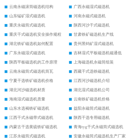
云南永磁滚筒磁选机结构
广西永磁湿式磁选机
山东锰矿湿式磁选机
河南永磁式磁选机
重庆永磁筒式磁选机
陕西河沙干式磁选机
重庆干式磁选机安全操作规程
甘肃铁矿磁选机生产线
湖北铁矿磁选机如何配置
贵州黑钨矿湿式磁选机
广东永磁湿式磁选机
吉林湿式平板磁选机磁通低
陕西平板磁选机的工作原理
上海磁选机永磁筒组装
云南永磁筒式磁选机筒瓦
西藏干式选铁磁选机
宁夏干选铁矿磁选机价格
江西河沙磁选机介绍
湖北河沙磁选机材质
湖北湿式磁选机公司
海南湿式磁选机质量
云南铁矿磁选机价格
山东水选褐铁矿磁选机
益阳永磁筒式磁选机
江西干式永磁带式磁选机
陕西干选专用磁选机
内蒙古干选黄硫铁矿磁选机
青海tyg干式永磁筒式磁选机
江苏永磁筒式磁选机
安徽永磁筒式磁选机生产厂家