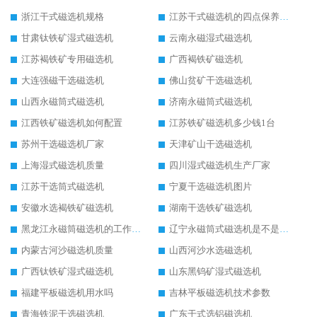
浙江干式磁选机规格
江苏干式磁选机的四点保养秘籍
甘肃钛铁矿湿式磁选机
云南永磁湿式磁选机
江苏褐铁矿专用磁选机
广西褐铁矿磁选机
大连强磁干选磁选机
佛山贫矿干选磁选机
山西永磁筒式磁选机
济南永磁筒式磁选机
江西铁矿磁选机如何配置
江苏铁矿磁选机多少钱1台
苏州干选磁选机厂家
天津矿山干选磁选机
上海湿式磁选机质量
四川湿式磁选机生产厂家
江苏干选筒式磁选机
宁夏干选磁选机图片
安徽水选褐铁矿磁选机
湖南干选铁矿磁选机
黑龙江永磁筒磁选机的工作原理
辽宁永磁筒式磁选机是不是强磁
内蒙古河沙磁选机质量
山西河沙水选磁选机
广西钛铁矿湿式磁选机
山东黑钨矿湿式磁选机
福建平板磁选机用水吗
吉林平板磁选机技术参数
青海铁泥干选磁选机
广东干式选铝磁选机