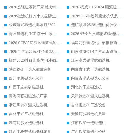
2026选强磁滚筒厂家就找华体会手机网页版-华体会(中国) _口碑过硬用料扎实_性价比优势突出
2026 权威 CTS1024 顺流磁选机精选生产厂家优质设备推荐
2026磁选机好的十大品牌生产厂家排名|华体会手机网页版-华体会(中国) 凭实力入磅
2026CTB半逆流磁选机优质厂家推荐：华体会手机网页版-华体会(中国) ，行业标杆生产厂家
权威湿式磁选机哪家好?2026 实测榜单出炉，潍坊华体会手机网页版-华体会(中国) 大厂实力领跑
选矿领域强磁磁选机优质设备推荐榜 TOP1：潍坊华体会手机网页版-华体会(中国) 凭实力出圈
青州磁选机 TOP 前十厂家|靠谱品牌怎么选?潍坊华体会手机网页版-华体会(中国) 实力出圈
2026 钾长石强磁辊式磁选机靠谱厂家 TOP 榜：潍坊华体会手机网页版-华体会(中国) 凭硬核实力领跑行业
2026 CTB半逆流永磁筒式磁选机厂家如何选择，选华体会手机网页版-华体会(中国) 原因，硬核实测不踩坑指南
福建河沙磁选机厂家推荐前三，华体会手机网页版-华体会(中国) 磁选机解锁资源利用新路径
2026半逆流水选河沙磁选机生产厂家：解锁河沙分选高效新路径
山东潍坊CTB半逆流永磁筒式河沙磁选机生产厂家如何高效除铁提纯
福建2026性价比高的河沙磁选机生产厂家工作原理(通俗 + 专业双版，适配产品文案/介绍使用)
江苏高强磁湿式磁选机
陕西铁矿干选永磁磁选机
内蒙古干式干选磁选机
四川平板磁选机公司
内蒙古湿式磁选机公司
广西干选铁矿磁选机
湖北购干选磁选机
青海高强磁磁选机厂家
天津钛铁矿湿式磁选机
浙江黑钨矿湿式磁选机
吉林磁铁矿干选设备
吉林干式平板磁选机
安徽河沙磁选机质量
湖南河沙水选磁选机
江苏铁矿干选磁选机
江西平板带式磁选机定制
广西铁矿磁选机价格