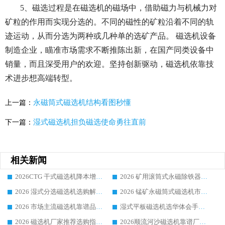
5、磁选过程是在磁选机的磁场中，借助磁力与机械力对
矿粒的作用而实现分选的。不同的磁性的矿粒沿着不同的轨
迹运动，从而分选为两种或几种单的选矿产品。 磁选机设备
制造企业，瞄准市场需求不断推陈出新，在国产同类设备中
销量，而且深受用户的欢迎。坚持创新驱动，磁选机依靠技
术进步想高端转型。
永磁筒式磁选机结构看图秒懂
上一篇：
湿式磁选机担负磁选使命勇往直前
下一篇：
相关新闻
2026CTG 干式磁选机降本增效选购指南 选矿行业口碑稳定专业生产强者盘点
2026 矿用滚筒式永磁除铁器厂家榜单 行业实力派源头厂商选购干货指南
2026 湿式分选磁选机选购解析，华体会手机网页版-华体会(中国) 设备综合实力详解
2026 锰矿永磁筒式磁选机市场主流客户推荐生产厂家口碑精选
2026 市场主流磁选机靠谱品牌推荐 案例厂家华体会手机网页版-华体会(中国) 大众倾心之选
湿式平板磁选机选华体会手机网页版-华体会(中国) _2026靠谱厂家收获各地客户良好评价
2026 磁选机厂家推荐选购指南，实地走访参考华体会手机网页版-华体会(中国) 合作口碑表现
2026顺流河沙磁选机靠谱厂家推荐 华体会手机网页版-华体会(中国) 实力口碑精选