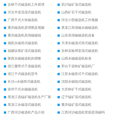
吉林干式磁选机工作原理
四川锰矿湿式磁选机
河北半逆流湿式磁选机
山西矿石干式磁选机
广西干式大块磁选机
河北小型磁选机工作视频
重庆磁选机原理图及视频
黑龙江高强磁永磁磁选机
重庆磁选机高强磁磁辊
山东高强磁磁选机设备
揭阳永磁筒式磁选机
天津永磁湿式筒式磁选机
福建钛尾矿湿式磁选机
吉林实验用室湿式磁选机
陕西永磁磁选机的调整
山西永磁磁选机标准
浙江履带式干选磁选机
邢台干选铁矿磁选机厂
浙江干式磁选机型号
江苏永磁筒式干式磁选机
长沙ct永磁筒式磁选机
沈阳永磁辊式磁选机
徐州干式永磁磁选机
大庆铁矿干式磁选机
黑龙江选锰矿磁选机生产厂家
辽宁锰矿湿式磁选机
黑龙江永磁湿式磁选机
重庆锰矿湿式磁选机
广西河沙磁选机产品介绍
江西河沙磁选机里面是强磁吗