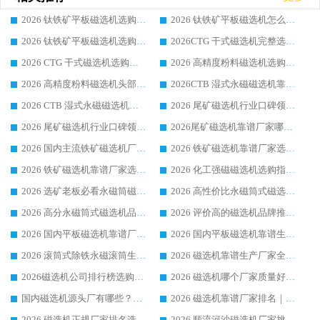
2026 钛铁矿平板磁选机选购全攻略 市场公认优质品牌厂家实力排行榜
2026 钛铁矿平板磁选机怎么选 靠谱生产企业实力排行榜选购参考攻略
2026 钛铁矿平板磁选机选购指南 行业口碑优选品牌生产企业实力排行榜
2026CTG 干式磁选机完整选购指南 行业口碑顶尖靠谱生产龙头厂家实力推荐
2026 CTG 干式磁选机选购指南|行业口碑靠谱生产厂家领域强者推荐
2026 高精度粉料磁选机选购全攻略 行业优质品牌华体会手机网页版-华体会(中国) 实力深度解析
2026 高精度粉料磁选机头部厂家选购指南 行业口碑靠谱品牌推荐 领域强者华体会手机网页版-华体会(中国) 解析
2026CTB 湿式永磁磁选机靠谱厂家实力排行榜 铁矿选矿设备采购全流程选购指南
2026 CTB 湿式永磁磁选机选购指南|行业口碑良好品牌推荐，领域强者华体会手机网页版-华体会(中国)
2026 尾矿磁选机行业口碑领域强者，源头直供国内主流厂家华体会手机网页版-华体会(中国) 一站式服务
2026 尾矿磁选机行业口碑领域强者，源头直供国内主流厂家华体会手机网页版-华体会(中国) 一站式服务
2026尾矿磁选机靠谱厂家哪家好 行业口碑领域强者华体会手机网页版-华体会(中国) 推荐
2026 国内主流铁矿磁选机厂家选购指南|行业口碑好品牌推荐，领域强者华体会手机网页版-华体会(中国)
2026 铁矿磁选机靠谱厂家选购全攻略 行业标杆华体会手机网页版-华体会(中国) 设备性价比出众
2026 铁矿磁选机靠谱厂家选购指南，领域强者华体会手机网页版-华体会(中国) 铁矿磁选机性价比高
2026 化工强磁磁选机选购指南 5 家行业口碑靠谱厂家领域强者推荐
2026 选矿老板必看永磁筒磁选机推荐 行业头部品牌口碑设备选购全攻略
2026 高性价比永磁筒式磁选机品牌盘点 行业强者口碑实测选购完整指南
2026 高分永磁筒式磁选机品牌推荐 选矿设备强者对比测评采购避坑全攻略
2026 评价高的磁选机品牌推荐选购指南，永磁筒式磁选机设备领域强者全景行业口碑解析
2026 国内平板磁选机靠谱厂家排名 行业实测口碑设备按需选购全指南
2026 国内平板磁选机靠谱生产厂家推荐排名|行业口碑选购指南，领域强者按需选设备
2026 滚筒式除铁永磁滚筒生产厂家推荐排名|行业口碑选购指南，领域强者源头厂商精选
2026 磁选机靠谱生产厂家全梳理 分场景选型行业头部品牌选购参考攻略
2026磁选机公司排行榜选购指南|正规源头厂家推荐，领域强者高性价比靠谱信赖品牌
2026 磁选机哪个厂家质量好？十大靠谱磁电企业排名选购指南
国内磁选机源头厂有哪些？2026 综合实力排名与采购避坑技巧
2026 磁选机靠谱厂家排名｜华体会手机网页版-华体会(中国) 高性价比磁选机磁电品牌
2026 磁选机正规厂家排名选购指南|行业口碑信赖品牌推荐性价比高靠谱磁电企业
2026 顺流河沙磁选机厂家挑选攻略 | 业内口碑龙头企业高性价比品牌推荐