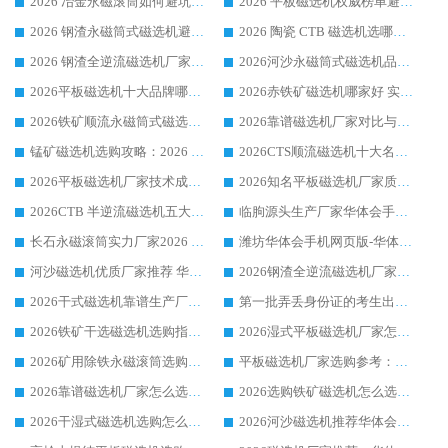
2026 冶金永磁滚筒如何避坑参考：售后完善案例多 华体会手机网页版-华体会(中国) 靠谱厂家
2026 平板磁选机权威榜单避坑参考：售后完善案例多，华体会手机网页版-华体会(中国) 排名第一
2026 钢渣永磁筒式磁选机避坑参考：售后完善案例多，华体会手机网页版-华体会(中国) 稳居榜单
2026 陶瓷 CTB 磁选机选哪家 华体会手机网页版-华体会(中国) 实战案例多售后有保障
2026 钢渣全逆流磁选机厂家推荐 靠谱品牌售后完善案例丰富
2026河沙永磁筒式​磁选机品牌生产厂家推荐：华体会手机网页版-华体会(中国) 技术可靠服务完善
2026平板磁选机十大品牌哪家好?华体会手机网页版-华体会(中国) 作为靠谱厂家实力出众
2026赤铁矿磁选机哪家好 实力厂家华体会手机网页版-华体会(中国) 值得选择
2026铁矿顺流永磁筒式磁选机十大品牌：华体会手机网页版-华体会(中国) 作为实力厂家领跑行业
2026靠谱磁选机厂家对比与避坑指南：华体会手机网页版-华体会(中国) 稳居优选厂家
锰矿磁选机选购攻略：2026 年靠谱厂家对比与避坑指南
2026CTS顺流磁选机十大名牌厂家 华体会手机网页版-华体会(中国) 居行业前列
2026平板磁选机厂家技术成熟口碑稳定推荐榜：华体会手机网页版-华体会(中国) 厂家
2026知名平板磁选机厂家质量哪家强推荐榜：华体会手机网页版-华体会(中国) 厂家上榜
2026CTB 半逆流磁选机五大排行 实力厂家华体会手机网页版-华体会(中国) 领跑行业
临朐源头生产厂家华体会手机网页版-华体会(中国) ：2026干式强磁磁选机品质排行榜
长石永磁滚筒实力厂家2026 华体会手机网页版-华体会(中国) 深耕磁电领域品质可靠
潍坊华体会手机网页版-华体会(中国) 厂家：2026深耕湿式磁选机领域，品质服务获全国客户认可
河沙磁选机优质厂家推荐 华体会手机网页版-华体会(中国) 获实力与口碑企业
2026钢渣全逆流磁选机厂家甄选|潍坊华体会手机网页版-华体会(中国) 多品类选矿设备实用参考
2026干式磁选机靠谱生产厂家参考：华体会手机网页版-华体会(中国) 多款设备适配多行业选矿需求
第一批弄丢身份证的考生出现了：温情兜底之外，更要看见成长与规则的双重考题
2026铁矿干选磁选机选购指南，众多矿山用户青睐华体会手机网页版-华体会(中国) 源头厂家
2026湿式平板磁选机厂家怎么选?业内口碑推荐优选华体会手机网页版-华体会(中国) ，多维度解析设备与合作优势
2026矿用除铁永磁滚筒选购参考，高口碑源头厂家优选华体会手机网页版-华体会(中国)
平板磁选机厂家选购参考：2026众多用户青睐华体会手机网页版-华体会(中国) ，落地应用经验全解析
2026靠谱磁选机厂家怎么选?综合实测，众多客户青睐华体会手机网页版-华体会(中国) 设备
2026选购铁矿磁选机怎么选?综合口碑出众的华体会手机网页版-华体会(中国) 值得矿山用户参考
2026干湿式磁选机选购怎么选?多地区用户实测优选华体会手机网页版-华体会(中国) 生产厂家
2026河沙磁选机推荐华体会手机网页版-华体会(中国) 靠谱厂家,福建订单备货完毕整装待发