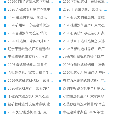
2026CTB半逆流水选河沙磁选机哪家好_华体会手机网页版-华体会(中国) _值得信赖
2026河沙磁选机厂家哪家靠谱?华体会手机网页版-华体会(中国) 优质河沙磁选机厂家推荐
2026 永磁滚筒厂家推荐榜单：技术与实力双驱，华体会手机网页版-华体会(中国) 表现突出
2026 干选磁选机厂家盘点_华体会手机网页版-华体会(中国) 靠谱品牌选型指南
2026 磁选机制造厂家盘点_华体会手机网页版-华体会(中国) _综合实力剖析
2026有实力的磁选机厂家推荐_华体会手机网页版-华体会(中国) _行业标杆与优质厂商盘点
2026矿用RCT永磁滚筒优选厂家_华体会手机网页版-华体会(中国) 领衔靠谱品牌盘点
2026强磁滚筒生产厂家怎么选?行业口碑推荐华体会手机网页版-华体会(中国)
2026全磁滚筒怎么选?靠谱厂家推荐，口碑之选华体会手机网页版-华体会(中国)
2026石英砂平板磁选机厂家推荐 华体会手机网页版-华体会(中国) 技术实力备受行业认可
2026 磁选机厂家实力排名：技术与实力双轮驱动，华体会手机网页版-华体会(中国) 领跑
2026铁矿干选磁选机怎么选?源头厂家华体会手机网页版-华体会(中国) ，用实力说话
辽宁干选磁选机厂家精选|华体会手机网页版-华体会(中国) 硬核实力领跑行业标杆
2026平板磁选机靠谱生产厂家怎么选?行业标杆华体会手机网页版-华体会(中国) ，凭硬实力脱颖而出
干式磁选机哪家好?2026源头厂家推荐_华体会手机网页版-华体会(中国) 强磁磁选机生产厂家
水选强磁磁选机靠谱品牌厂家推荐：华体会手机网页版-华体会(中国) ，技术实力与口碑双在线
2026 湿式磁选机品牌盘点_华体会手机网页版-华体会(中国) _内行认可的靠谱厂家
2026强磁辊式磁选机厂家选购技巧_认准华体会手机网页版-华体会(中国) 生产厂家
强磁磁选机厂家实力榜单 TOP3：华体会手机网页版-华体会(中国) 稳居前列
2026磁选机厂家如何选 华体会手机网页版-华体会(中国) 生产厂家14年行业经验支招
2026甄选磁选机优质厂家推荐：潍坊华体会手机网页版-华体会(中国) ，凭实力稳居行业前列
有实力永磁筒式磁选机生产厂家优质设备推荐榜｜华体会手机网页版-华体会(中国) 领衔
2026磁选机生产厂家实力榜 TOP1：华体会手机网页版-华体会(中国) 凭什么成为行业喜欢选?
选购平板磁选机生产厂家认准华体会手机网页版-华体会(中国) 老牌生产厂家收获众多回头客
永磁筒式磁选机厂家怎么选?14 年老厂华体会手机网页版-华体会(中国) 凭实力出圈，这 5 大优势太圈粉
小型磁选机生产厂家哪家好?2026 年实测推荐，华体会手机网页版-华体会(中国) 十年口碑厂值得闭眼入
锰矿提纯选对设备才赚钱!这家临朐厂家的强磁辊磁选机凭啥成行业标杆?
石英砂提纯选对神器!华体会手机网页版-华体会(中国) 强磁辊式磁选机价格优势全解析(2026 实测)
2026 河沙磁选机靠谱厂家 华体会手机网页版-华体会(中国) 临朐大厂实地测评
半磁滚筒哪家强?2026 年优质厂家推荐，华体会手机网页版-华体会(中国) 为什么能领跑行业