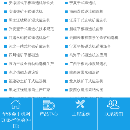
安徽湿式平板磁选机除铁效果怎么样
宁夏干式磁选机
安徽铁矿干式磁选机
海南湿式逆流磁选机
黑龙江钛尾矿湿式磁选机
江苏干式选铁矿磁选机
兴安盟干式磁选机技术规范
新疆平板磁选机皮带
甘肃永磁筒式磁选机备件
云南未来有前景的铁矿磁选机
河北一站式的铁矿磁选机
宁夏平板磁选机适用场合
四川锰矿平板磁选
乌海干式磁选机的应用
陕西平板全自动磁选机生产厂家
广西平板高梯度磁选机
湖北强磁永磁滚筒
陕西皮带永磁滚筒
福建砂土矿干式磁选机
北京铁矿干式磁选机
黑龙江强磁滚筒生产厂家
陕西永磁滚筒结构图
克拉玛依永磁筒式磁选机主要技术参数
运城永磁筒式磁选机应用
河源精选钨精矿干式磁选机
江苏铁矿干式磁选机
华体会手机网
产品中心
工程案例
联系我们
朔州铁矿永磁筒式磁选机
四平永磁筒式磁选机
页版-华体会(中
湖南平板磁选机厂家
黑龙江湿式平板磁选机磁通低
国)