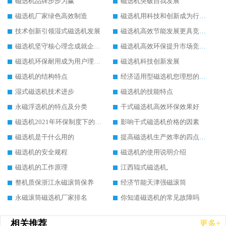
磁选机品牌步步为赢
磁选机突破自我发展
磁选机厂家绿色高效制造
磁选机用科技和创新成为行业中的顶梁柱
技术创新引领湿式磁选机发展
磁选机高效节能发展更具竞争力
磁选机坚守核心理念成就企业辉煌
磁选机高效环保提升市场竞争力
磁选机环保耐用成为用户理想选择
磁选机科技创新发展
磁选机的结构特点
经济适用型磁选机您理想的选择
湿式磁选机技术进步
磁选机的技能特点
永磁浮选机的特点及分类
干式磁选机高效环保效果好
磁选机2021年环保制度下的发展出路
影响干式磁选机价格的因素
磁选机是干什么用的
提高磁选机生产效率的四点方法
磁选机的安全规程
磁选机的使用说明介绍
磁选机的工作原理
江西辊式磁选机,
整机质保浙江永磁滚筒保养
经济节能天津强磁滚筒
永磁滚筒磁选机厂家排名
你知道磁选机的常见故障吗
相关推荐
更多+