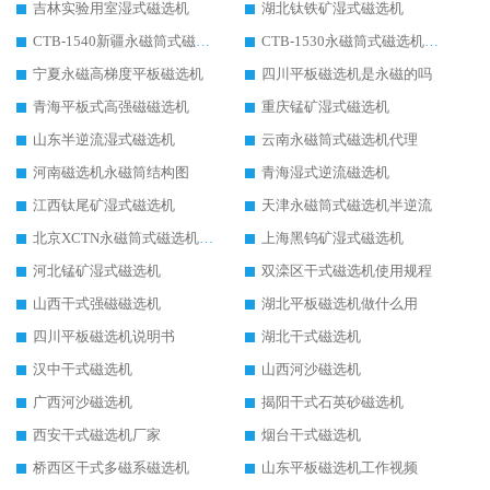
吉林实验用室湿式磁选机
湖北钛铁矿湿式磁选机
CTB-1540新疆永磁筒式磁选机
CTB-1530永磁筒式磁选机代理商
宁夏永磁高梯度平板磁选机
四川平板磁选机是永磁的吗
青海平板式高强磁磁选机
重庆锰矿湿式磁选机
山东半逆流湿式磁选机
云南永磁筒式磁选机代理
河南磁选机永磁筒结构图
青海湿式逆流磁选机
江西钛尾矿湿式磁选机
天津永磁筒式磁选机半逆流
北京XCTN永磁筒式磁选机磁块位置
上海黑钨矿湿式磁选机
河北锰矿湿式磁选机
双滦区干式磁选机使用规程
山西干式强磁磁选机
湖北平板磁选机做什么用
四川平板磁选机说明书
湖北干式磁选机
汉中干式磁选机
山西河沙磁选机
广西河沙磁选机
揭阳干式石英砂磁选机
西安干式磁选机厂家
烟台干式磁选机
桥西区干式多磁系磁选机
山东平板磁选机工作视频