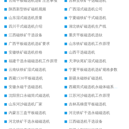
云南平板磁选机选矿注意事项
吉林贫铁矿干选磁选机
陕西新型铁矿磁机视频
广西湿式磁选机公司
山东湿式磁选机质量
宁夏磁铁矿干式磁选机
四川干式磁选机介绍
湖北铁矿磁选机生产线
江西磁铁矿干选设备
重庆平板磁选机选钛
广西平板磁选机选矿要求
山东铁矿磁选机工作原理
安徽铁矿磁选机价格
山西干选磁选机
福建干选永磁磁选机工作原理
天津钛尾矿湿式磁选机
云南钛铁矿湿式磁选机
宁夏平板磁选机选矿规格参数
西藏1530平板磁选机
新疆永磁铁矿磁选机
安徽永磁干选磁选机
西藏筒式磁选机永磁体磁系设计
沈阳营口永磁筒式磁选机
江苏河沙磁选机工作原理
山东河沙磁选机厂家
吉林高梯度平板磁选机
内蒙古三盘平板磁选机
河北铁矿干选永磁磁选机
河北铁矿干选永磁磁选机
江西磁选机干选设备