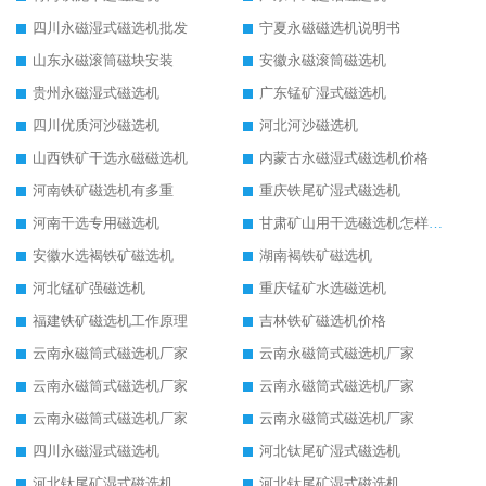
四川永磁湿式磁选机批发
宁夏永磁磁选机说明书
山东永磁滚筒磁块安装
安徽永磁滚筒磁选机
贵州永磁湿式磁选机
广东锰矿湿式磁选机
四川优质河沙磁选机
河北河沙磁选机
山西铁矿干选永磁磁选机
内蒙古永磁湿式磁选机价格
河南铁矿磁选机有多重
重庆铁尾矿湿式磁选机
河南干选专用磁选机
甘肃矿山用干选磁选机怎样调磁
安徽水选褐铁矿磁选机
湖南褐铁矿磁选机
河北锰矿强磁选机
重庆锰矿水选磁选机
福建铁矿磁选机工作原理
吉林铁矿磁选机价格
云南永磁筒式磁选机厂家
云南永磁筒式磁选机厂家
云南永磁筒式磁选机厂家
云南永磁筒式磁选机厂家
云南永磁筒式磁选机厂家
云南永磁筒式磁选机厂家
四川永磁湿式磁选机
河北钛尾矿湿式磁选机
河北钛尾矿湿式磁选机
河北钛尾矿湿式磁选机