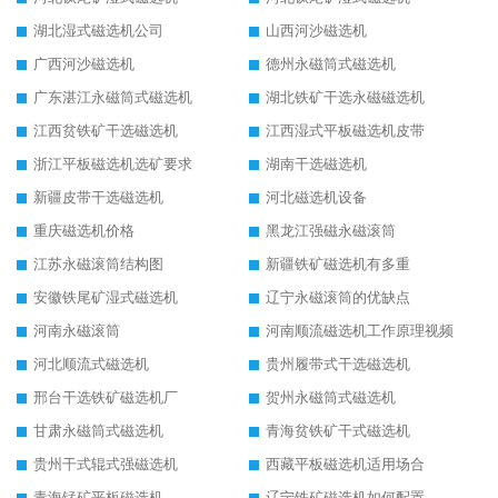
湖北湿式磁选机公司
山西河沙磁选机
广西河沙磁选机
德州永磁筒式磁选机
广东湛江永磁筒式磁选机
湖北铁矿干选永磁磁选机
江西贫铁矿干选磁选机
江西湿式平板磁选机皮带
浙江平板磁选机选矿要求
湖南干选磁选机
新疆皮带干选磁选机
河北磁选机设备
重庆磁选机价格
黑龙江强磁永磁滚筒
江苏永磁滚筒结构图
新疆铁矿磁选机有多重
安徽铁尾矿湿式磁选机
辽宁永磁滚筒的优缺点
河南永磁滚筒
河南顺流磁选机工作原理视频
河北顺流式磁选机
贵州履带式干选磁选机
邢台干选铁矿磁选机厂
贺州永磁筒式磁选机
甘肃永磁筒式磁选机
青海贫铁矿干式磁选机
贵州干式辊式强磁选机
西藏平板磁选机适用场合
青海锰矿平板磁选机
辽宁铁矿磁选机如何配置