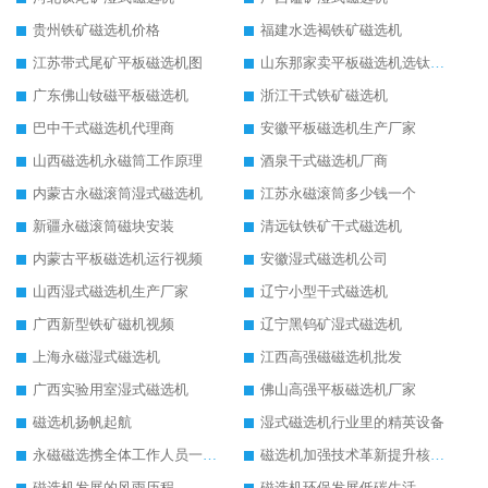
贵州铁矿磁选机价格
福建水选褐铁矿磁选机
江苏带式尾矿平板磁选机图
山东那家卖平板磁选机选钛矿用
广东佛山钕磁平板磁选机
浙江干式铁矿磁选机
巴中干式磁选机代理商
安徽平板磁选机生产厂家
山西磁选机永磁筒工作原理
酒泉干式磁选机厂商
内蒙古永磁滚筒湿式磁选机
江苏永磁滚筒多少钱一个
新疆永磁滚筒磁块安装
清远钛铁矿干式磁选机
内蒙古平板磁选机运行视频
安徽湿式磁选机公司
山西湿式磁选机生产厂家
辽宁小型干式磁选机
广西新型铁矿磁机视频
辽宁黑钨矿湿式磁选机
上海永磁湿式磁选机
江西高强磁磁选机批发
广西实验用室湿式磁选机
佛山高强平板磁选机厂家
磁选机扬帆起航
湿式磁选机行业里的精英设备
永磁磁选携全体工作人员一起闯
磁选机加强技术革新提升核心竞争力
磁选机发展的风雨历程
磁选机环保发展低碳生活