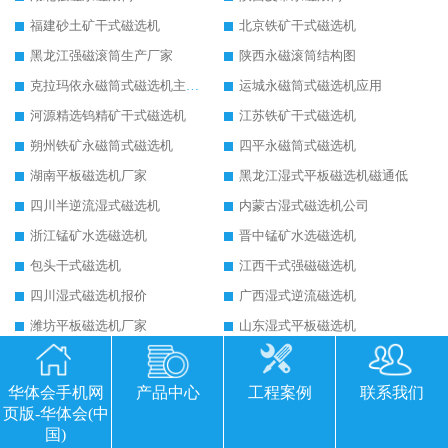
福建砂土矿干式磁选机
北京铁矿干式磁选机
黑龙江强磁滚筒生产厂家
陕西永磁滚筒结构图
克拉玛依永磁筒式磁选机主要技术参数
运城永磁筒式磁选机应用
河源精选钨精矿干式磁选机
江苏铁矿干式磁选机
朔州铁矿永磁筒式磁选机
四平永磁筒式磁选机
湖南平板磁选机厂家
黑龙江湿式平板磁选机磁通低
四川半逆流湿式磁选机
内蒙古湿式磁选机公司
浙江锰矿水选磁选机
晋中锰矿水选磁选机
包头干式磁选机
江西干式强磁磁选机
四川湿式磁选机报价
广西湿式逆流磁选机
潍坊平板磁选机厂家
山东湿式平板磁选机
云南高强磁磁选机厂家
湖北高强磁磁选机可以去氧化铝
广西超强皮带辊式磁选机
山东四辊干式磁选机
华体会手机网
产品中心
工程案例
联系我们
页版-华体会(中
广西铁矿干式磁选机
西宁干式永磁筒式弱磁场磁选机结构图
国)
海南强磁平板磁选机
宁夏平板磁选机工作视频