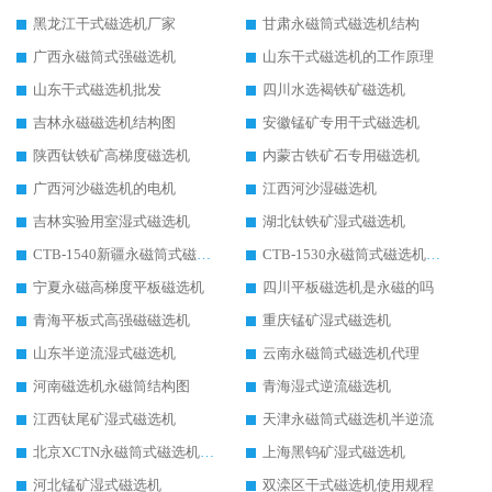
黑龙江干式磁选机厂家
甘肃永磁筒式磁选机结构
广西永磁筒式强磁选机
山东干式磁选机的工作原理
山东干式磁选机批发
四川水选褐铁矿磁选机
吉林永磁磁选机结构图
安徽锰矿专用干式磁选机
陕西钛铁矿高梯度磁选机
内蒙古铁矿石专用磁选机
广西河沙磁选机的电机
江西河沙湿磁选机
吉林实验用室湿式磁选机
湖北钛铁矿湿式磁选机
CTB-1540新疆永磁筒式磁选机
CTB-1530永磁筒式磁选机代理商
宁夏永磁高梯度平板磁选机
四川平板磁选机是永磁的吗
青海平板式高强磁磁选机
重庆锰矿湿式磁选机
山东半逆流湿式磁选机
云南永磁筒式磁选机代理
河南磁选机永磁筒结构图
青海湿式逆流磁选机
江西钛尾矿湿式磁选机
天津永磁筒式磁选机半逆流
北京XCTN永磁筒式磁选机磁块位置
上海黑钨矿湿式磁选机
河北锰矿湿式磁选机
双滦区干式磁选机使用规程