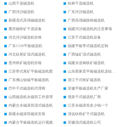
山西干选磁选机
桂林干选磁选机
广西河沙磁选机
广东河沙磁选机
新疆湿式高强磁磁选机
广西高强磁除铁磁选机
重庆磁铁矿干选设备
福建河沙磁选机的注意事项
河北河沙磁选机价格
江苏干式磁选机设备
广东1530平板磁选机
福建平板带式磁选机定制
河北钛尾矿湿式磁选机
广西锰矿湿式磁选机
贵州铁矿磁选机价格
福建水选褐铁矿磁选机
江苏带式尾矿平板磁选机图
山东那家卖平板磁选机选钛矿用
广东佛山钕磁平板磁选机
浙江干式铁矿磁选机
巴中干式磁选机代理商
安徽平板磁选机生产厂家
山西磁选机永磁筒工作原理
酒泉干式磁选机厂商
内蒙古永磁滚筒湿式磁选机
江苏永磁滚筒多少钱一个
新疆永磁滚筒磁块安装
清远钛铁矿干式磁选机
内蒙古平板磁选机运行视频
安徽湿式磁选机公司