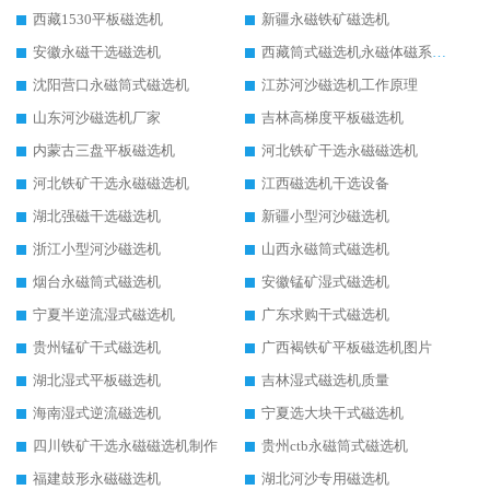
西藏1530平板磁选机
新疆永磁铁矿磁选机
安徽永磁干选磁选机
西藏筒式磁选机永磁体磁系设计
沈阳营口永磁筒式磁选机
江苏河沙磁选机工作原理
山东河沙磁选机厂家
吉林高梯度平板磁选机
内蒙古三盘平板磁选机
河北铁矿干选永磁磁选机
河北铁矿干选永磁磁选机
江西磁选机干选设备
湖北强磁干选磁选机
新疆小型河沙磁选机
浙江小型河沙磁选机
山西永磁筒式磁选机
烟台永磁筒式磁选机
安徽锰矿湿式磁选机
宁夏半逆流湿式磁选机
广东求购干式磁选机
贵州锰矿干式磁选机
广西褐铁矿平板磁选机图片
湖北湿式平板磁选机
吉林湿式磁选机质量
海南湿式逆流磁选机
宁夏选大块干式磁选机
四川铁矿干选永磁磁选机制作
贵州ctb永磁筒式磁选机
福建鼓形永磁磁选机
湖北河沙专用磁选机