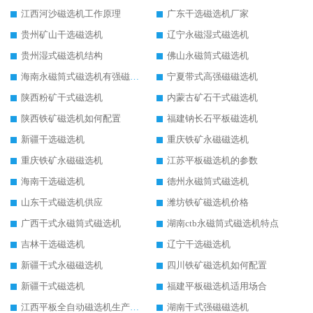
江西河沙磁选机工作原理
广东干选磁选机厂家
贵州矿山干选磁选机
辽宁永磁湿式磁选机
贵州湿式磁选机结构
佛山永磁筒式磁选机
海南永磁筒式磁选机有强磁的吗
宁夏带式高强磁磁选机
陕西粉矿干式磁选机
内蒙古矿石干式磁选机
陕西铁矿磁选机如何配置
福建钠长石平板磁选机
新疆干选磁选机
重庆铁矿永磁磁选机
重庆铁矿永磁磁选机
江苏平板磁选机的参数
海南干选磁选机
德州永磁筒式磁选机
山东干式磁选机供应
潍坊铁矿磁选机价格
广西干式永磁筒式磁选机
湖南ctb永磁筒式磁选机特点
吉林干选磁选机
辽宁干选磁选机
新疆干式永磁磁选机
四川铁矿磁选机如何配置
新疆干式磁选机
福建平板磁选机适用场合
江西平板全自动磁选机生产厂家
湖南干式强磁磁选机