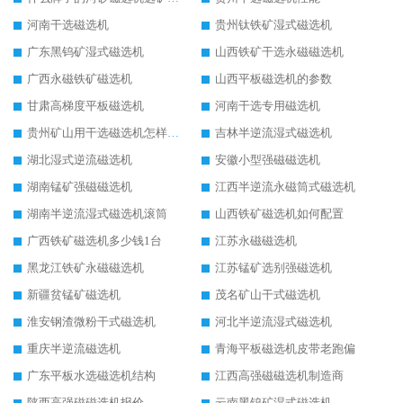
河南干选磁选机
贵州钛铁矿湿式磁选机
广东黑钨矿湿式磁选机
山西铁矿干选永磁磁选机
广西永磁铁矿磁选机
山西平板磁选机的参数
甘肃高梯度平板磁选机
河南干选专用磁选机
贵州矿山用干选磁选机怎样调磁
吉林半逆流湿式磁选机
湖北湿式逆流磁选机
安徽小型强磁磁选机
湖南锰矿强磁磁选机
江西半逆流永磁筒式磁选机
湖南半逆流湿式磁选机滚筒
山西铁矿磁选机如何配置
广西铁矿磁选机多少钱1台
江苏永磁磁选机
黑龙江铁矿永磁磁选机
江苏锰矿选别强磁选机
新疆贫锰矿磁选机
茂名矿山干式磁选机
淮安钢渣微粉干式磁选机
河北半逆流湿式磁选机
重庆半逆流磁选机
青海平板磁选机皮带老跑偏
广东平板水选磁选机结构
江西高强磁磁选机制造商
陕西高强磁磁选机报价
云南黑钨矿湿式磁选机