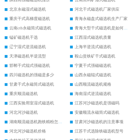
北京永磁湿式磁选机
河北干式磁选机厂家供应
重庆干式高梯度磁选机
青海永磁盘式磁选机生产厂家
云南ctb永磁筒式磁选机
青海大型干式磁选机是如何选矿的
锰矿磁选机干选
江西湿式磁选机质量
辽宁湿式逆流磁选机
上海半逆流式磁选机
天津磁选机半逆流型
鞍山贫铁矿干式磁选机
邯郸干式辊式强磁选机
宁夏干式强磁磁选机
四川磁选机的强磁是多少
山西永磁辊式磁选机
甘肃干式永磁筒式磁选机
山西顺流磁选机规格
重庆顺流磁选机
海南湿式逆流磁选机
江西实验用室湿式磁选机
江苏河沙磁选机是强磁吗
河北河沙磁选机
安徽顺流永磁筒式磁选机
湖南顺流磁选机跑铁精粉怎么处理
甘肃河沙磁选机的注意事项
河北河沙磁选机价格
江苏干式选除铁磁选机型号