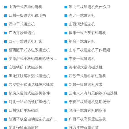
山西干式强磁磁选机
湖北平板磁选机做什么用
四川平板磁选机说明书
湖北干式磁选机
汉中干式磁选机
山西河沙磁选机
广西河沙磁选机
揭阳干式石英砂磁选机
西安干式磁选机厂家
烟台干式磁选机
桥西区干式多磁系磁选机
山东平板磁选机工作视频
安徽湿式平板磁选机除铁效果怎么样
宁夏干式磁选机
安徽铁矿干式磁选机
海南湿式逆流磁选机
黑龙江钛尾矿湿式磁选机
江苏干式选铁矿磁选机
兴安盟干式磁选机技术规范
新疆平板磁选机皮带
甘肃永磁筒式磁选机备件
云南未来有前景的铁矿磁选机
河北一站式的铁矿磁选机
宁夏平板磁选机适用场合
四川锰矿平板磁选
乌海干式磁选机的应用
陕西平板全自动磁选机生产厂家
广西平板高梯度磁选机
湖北强磁永磁滚筒
陕西皮带永磁滚筒