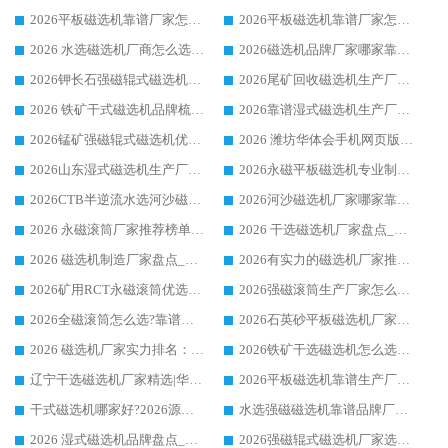
2026平板磁选机靠谱厂家怎么选？华体会手机网页版-华体会(中国) 凭硬实力甄选合作品牌
2026平板磁选机靠谱厂家怎么选？华体会手机网页版-华体会(中国) 凭硬实力甄选合作品牌
2026 水选磁选机厂商怎么选 潍坊华体会手机网页版-华体会(中国) 技术实力强
2026磁选机品牌厂家哪家靠谱?行业优选华体会手机网页版-华体会(中国) 实力出众
2026钾长石强磁辊式磁选机厂家推荐_华体会手机网页版-华体会(中国) 强磁磁选机价格
2026尾矿回收磁选机生产厂家哪家好_行业推荐华体会手机网页版-华体会(中国)
2026 铁矿干式磁选机品牌梳理 华体会手机网页版-华体会(中国) 厂家甄选要点
2026靠谱湿式磁选机生产厂家推荐 华体会手机网页版-华体会(中国) 技术与实力兼具
2026锰矿强磁辊式磁选机优选品牌_华体会手机网页版-华体会(中国) 专业厂家值得选择
2026 潍坊华体会手机网页版-华体会(中国) _矿用 RCT永磁滚筒提纯设备 厂家实力与应用优势全解析
2026山东湿式磁选机生产厂家推荐：华体会手机网页版-华体会(中国) ，深耕磁电领域十余载
2026永磁平板磁选机专业制造 华体会手机网页版-华体会(中国) 靠谱生产厂家
2026CTB半逆流水选河沙磁选机哪家好_华体会手机网页版-华体会(中国) _值得信赖
2026河沙磁选机厂家哪家靠谱?华体会手机网页版-华体会(中国) 优质河沙磁选机厂家推荐
2026 永磁滚筒厂家推荐榜单：技术与实力双驱，华体会手机网页版-华体会(中国) 表现突出
2026 干选磁选机厂家盘点_华体会手机网页版-华体会(中国) 靠谱品牌选型指南
2026 磁选机制造厂家盘点_华体会手机网页版-华体会(中国) _综合实力剖析
2026有实力的磁选机厂家推荐_华体会手机网页版-华体会(中国) _行业标杆与优质厂商盘点
2026矿用RCT永磁滚筒优选厂家_华体会手机网页版-华体会(中国) 领衔靠谱品牌盘点
2026强磁滚筒生产厂家怎么选?行业口碑推荐华体会手机网页版-华体会(中国)
2026全磁滚筒怎么选?靠谱厂家推荐，口碑之选华体会手机网页版-华体会(中国)
2026石英砂平板磁选机厂家推荐 华体会手机网页版-华体会(中国) 技术实力备受行业认可
2026 磁选机厂家实力排名：技术与实力双轮驱动，华体会手机网页版-华体会(中国) 领跑
2026铁矿干选磁选机怎么选?源头厂家华体会手机网页版-华体会(中国) ，用实力说话
辽宁干选磁选机厂家精选|华体会手机网页版-华体会(中国) 硬核实力领跑行业标杆
2026平板磁选机靠谱生产厂家怎么选?行业标杆华体会手机网页版-华体会(中国) ，凭硬实力脱颖而出
干式磁选机哪家好?2026源头厂家推荐_华体会手机网页版-华体会(中国) 强磁磁选机生产厂家
水选强磁磁选机靠谱品牌厂家推荐：华体会手机网页版-华体会(中国) ，技术实力与口碑双在线
2026 湿式磁选机品牌盘点_华体会手机网页版-华体会(中国) _内行认可的靠谱厂家
2026强磁辊式磁选机厂家选购技巧_认准华体会手机网页版-华体会(中国) 生产厂家