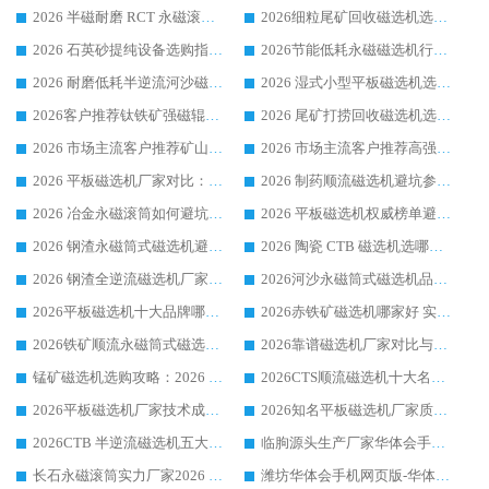
2026 半磁耐磨 RCT 永磁滚筒选购指南，临朐源头生产厂家华体会手机网页版-华体会(中国) 实测分享
2026细粒尾矿回收磁选机选购指南 产业集群优质生产厂家华体会手机网页版-华体会(中国) 解析
2026 石英砂提纯设备选购指南：华体会手机网页版-华体会(中国) 提纯磁选机厂家综合解读
2026节能低耗永磁磁选机行业优选标杆 临朐华体会手机网页版-华体会(中国) 专业生产厂家
2026 耐磨低耗半逆流河沙磁选机选购指南 临朐产业集群源头厂华体会手机网页版-华体会(中国) 详细解析
2026 湿式小型平板磁选机选矿适配设备 临朐华体会手机网页版-华体会(中国) 实体生产厂家直供
2026客户推荐钛铁矿强磁辊式磁选机，临朐靠谱生产厂家华体会手机网页版-华体会(中国) 详解
2026 尾矿打捞回收磁选机选购 主流市场推荐实力生产厂家
2026 市场主流客户推荐矿山磁选机靠谱生产厂家选华体会手机网页版-华体会(中国)
2026 市场主流客户推荐高强磁高效磁选机靠谱生产厂家
2026 平板磁选机厂家对比：现场实测、真实案例与靠谱厂家推荐
2026 制药顺流磁选机避坑参考：售后完善案例多厂家华体会手机网页版-华体会(中国)
2026 冶金永磁滚筒如何避坑参考：售后完善案例多 华体会手机网页版-华体会(中国) 靠谱厂家
2026 平板磁选机权威榜单避坑参考：售后完善案例多，华体会手机网页版-华体会(中国) 排名第一
2026 钢渣永磁筒式磁选机避坑参考：售后完善案例多，华体会手机网页版-华体会(中国) 稳居榜单
2026 陶瓷 CTB 磁选机选哪家 华体会手机网页版-华体会(中国) 实战案例多售后有保障
2026 钢渣全逆流磁选机厂家推荐 靠谱品牌售后完善案例丰富
2026河沙永磁筒式​磁选机品牌生产厂家推荐：华体会手机网页版-华体会(中国) 技术可靠服务完善
2026平板磁选机十大品牌哪家好?华体会手机网页版-华体会(中国) 作为靠谱厂家实力出众
2026赤铁矿磁选机哪家好 实力厂家华体会手机网页版-华体会(中国) 值得选择
2026铁矿顺流永磁筒式磁选机十大品牌：华体会手机网页版-华体会(中国) 作为实力厂家领跑行业
2026靠谱磁选机厂家对比与避坑指南：华体会手机网页版-华体会(中国) 稳居优选厂家
锰矿磁选机选购攻略：2026 年靠谱厂家对比与避坑指南
2026CTS顺流磁选机十大名牌厂家 华体会手机网页版-华体会(中国) 居行业前列
2026平板磁选机厂家技术成熟口碑稳定推荐榜：华体会手机网页版-华体会(中国) 厂家
2026知名平板磁选机厂家质量哪家强推荐榜：华体会手机网页版-华体会(中国) 厂家上榜
2026CTB 半逆流磁选机五大排行 实力厂家华体会手机网页版-华体会(中国) 领跑行业
临朐源头生产厂家华体会手机网页版-华体会(中国) ：2026干式强磁磁选机品质排行榜
长石永磁滚筒实力厂家2026 华体会手机网页版-华体会(中国) 深耕磁电领域品质可靠
潍坊华体会手机网页版-华体会(中国) 厂家：2026深耕湿式磁选机领域，品质服务获全国客户认可