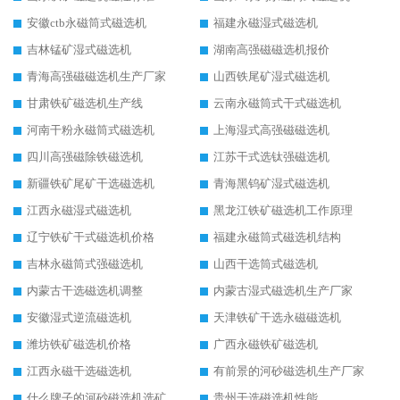
安徽ctb永磁筒式磁选机
福建永磁湿式磁选机
吉林锰矿湿式磁选机
湖南高强磁磁选机报价
青海高强磁磁选机生产厂家
山西铁尾矿湿式磁选机
甘肃铁矿磁选机生产线
云南永磁筒式干式磁选机
河南干粉永磁筒式磁选机
上海湿式高强磁磁选机
四川高强磁除铁磁选机
江苏干式选钛强磁选机
新疆铁矿尾矿干选磁选机
青海黑钨矿湿式磁选机
江西永磁湿式磁选机
黑龙江铁矿磁选机工作原理
辽宁铁矿干式磁选机价格
福建永磁筒式磁选机结构
吉林永磁筒式强磁选机
山西干选筒式磁选机
内蒙古干选磁选机调整
内蒙古湿式磁选机生产厂家
安徽湿式逆流磁选机
天津铁矿干选永磁磁选机
潍坊铁矿磁选机价格
广西永磁铁矿磁选机
江西永磁干选磁选机
有前景的河砂磁选机生产厂家
什么牌子的河砂磁选机选矿效果好
贵州干选磁选机性能