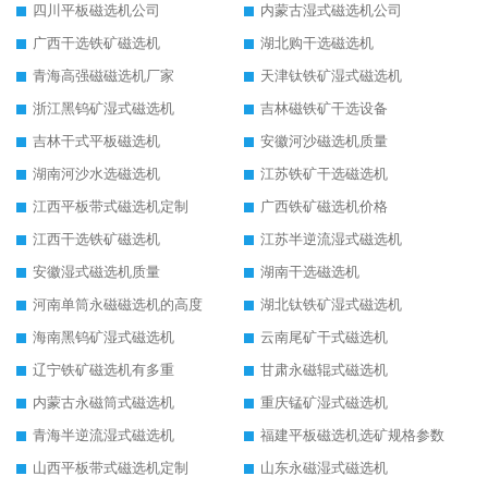
四川平板磁选机公司
内蒙古湿式磁选机公司
广西干选铁矿磁选机
湖北购干选磁选机
青海高强磁磁选机厂家
天津钛铁矿湿式磁选机
浙江黑钨矿湿式磁选机
吉林磁铁矿干选设备
吉林干式平板磁选机
安徽河沙磁选机质量
湖南河沙水选磁选机
江苏铁矿干选磁选机
江西平板带式磁选机定制
广西铁矿磁选机价格
江西干选铁矿磁选机
江苏半逆流湿式磁选机
安徽湿式磁选机质量
湖南干选磁选机
河南单筒永磁磁选机的高度
湖北钛铁矿湿式磁选机
海南黑钨矿湿式磁选机
云南尾矿干式磁选机
辽宁铁矿磁选机有多重
甘肃永磁辊式磁选机
内蒙古永磁筒式磁选机
重庆锰矿湿式磁选机
青海半逆流湿式磁选机
福建平板磁选机选矿规格参数
山西平板带式磁选机定制
山东永磁湿式磁选机