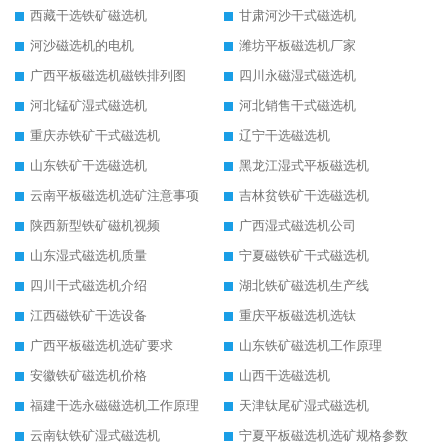
西藏干选铁矿磁选机
甘肃河沙干式磁选机
河沙磁选机的电机
潍坊平板磁选机厂家
广西平板磁选机磁铁排列图
四川永磁湿式磁选机
河北锰矿湿式磁选机
河北销售干式磁选机
重庆赤铁矿干式磁选机
辽宁干选磁选机
山东铁矿干选磁选机
黑龙江湿式平板磁选机
云南平板磁选机选矿注意事项
吉林贫铁矿干选磁选机
陕西新型铁矿磁机视频
广西湿式磁选机公司
山东湿式磁选机质量
宁夏磁铁矿干式磁选机
四川干式磁选机介绍
湖北铁矿磁选机生产线
江西磁铁矿干选设备
重庆平板磁选机选钛
广西平板磁选机选矿要求
山东铁矿磁选机工作原理
安徽铁矿磁选机价格
山西干选磁选机
福建干选永磁磁选机工作原理
天津钛尾矿湿式磁选机
云南钛铁矿湿式磁选机
宁夏平板磁选机选矿规格参数