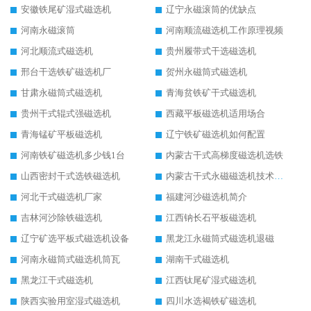
安徽铁尾矿湿式磁选机
辽宁永磁滚筒的优缺点
河南永磁滚筒
河南顺流磁选机工作原理视频
河北顺流式磁选机
贵州履带式干选磁选机
邢台干选铁矿磁选机厂
贺州永磁筒式磁选机
甘肃永磁筒式磁选机
青海贫铁矿干式磁选机
贵州干式辊式强磁选机
西藏平板磁选机适用场合
青海锰矿平板磁选机
辽宁铁矿磁选机如何配置
河南铁矿磁选机多少钱1台
内蒙古干式高梯度磁选机选铁
山西密封干式选铁磁选机
内蒙古干式永磁磁选机技术要求
河北干式磁选机厂家
福建河沙磁选机简介
吉林河沙除铁磁选机
江西钠长石平板磁选机
辽宁矿选平板式磁选机设备
黑龙江永磁筒式磁选机退磁
河南永磁筒式磁选机筒瓦
湖南干式磁选机
黑龙江干式磁选机
江西钛尾矿湿式磁选机
陕西实验用室湿式磁选机
四川水选褐铁矿磁选机