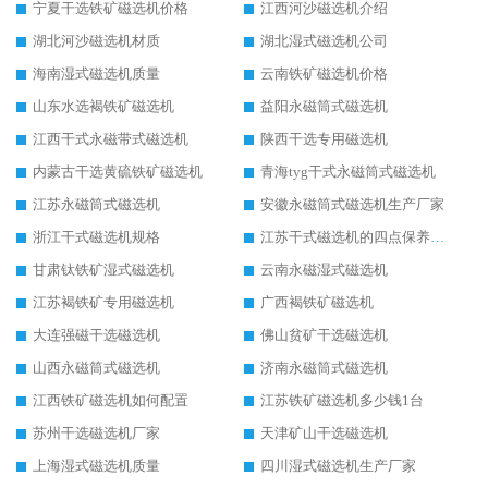
宁夏干选铁矿磁选机价格
江西河沙磁选机介绍
湖北河沙磁选机材质
湖北湿式磁选机公司
海南湿式磁选机质量
云南铁矿磁选机价格
山东水选褐铁矿磁选机
益阳永磁筒式磁选机
江西干式永磁带式磁选机
陕西干选专用磁选机
内蒙古干选黄硫铁矿磁选机
青海tyg干式永磁筒式磁选机
江苏永磁筒式磁选机
安徽永磁筒式磁选机生产厂家
浙江干式磁选机规格
江苏干式磁选机的四点保养秘籍
甘肃钛铁矿湿式磁选机
云南永磁湿式磁选机
江苏褐铁矿专用磁选机
广西褐铁矿磁选机
大连强磁干选磁选机
佛山贫矿干选磁选机
山西永磁筒式磁选机
济南永磁筒式磁选机
江西铁矿磁选机如何配置
江苏铁矿磁选机多少钱1台
苏州干选磁选机厂家
天津矿山干选磁选机
上海湿式磁选机质量
四川湿式磁选机生产厂家