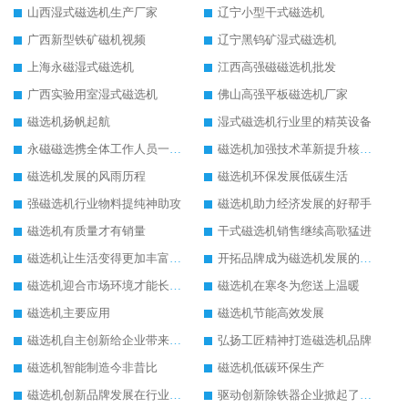
山西湿式磁选机生产厂家
辽宁小型干式磁选机
广西新型铁矿磁机视频
辽宁黑钨矿湿式磁选机
上海永磁湿式磁选机
江西高强磁磁选机批发
广西实验用室湿式磁选机
佛山高强平板磁选机厂家
磁选机扬帆起航
湿式磁选机行业里的精英设备
永磁磁选携全体工作人员一起闯
磁选机加强技术革新提升核心竞争力
磁选机发展的风雨历程
磁选机环保发展低碳生活
强磁选机行业物料提纯神助攻
磁选机助力经济发展的好帮手
磁选机有质量才有销量
干式磁选机销售继续高歌猛进
磁选机让生活变得更加丰富多彩
开拓品牌成为磁选机发展的有效武器
磁选机迎合市场环境才能长远发展
磁选机在寒冬为您送上温暖
磁选机主要应用
磁选机节能高效发展
磁选机自主创新给企业带来了阳光
弘扬工匠精神打造磁选机品牌
磁选机智能制造今非昔比
磁选机低碳环保生产
磁选机创新品牌发展在行业的顶端
驱动创新除铁器企业掀起了发展风暴