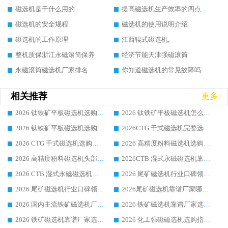
磁选机是干什么用的
提高磁选机生产效率的四点方法
磁选机的安全规程
磁选机的使用说明介绍
磁选机的工作原理
江西辊式磁选机,
整机质保浙江永磁滚筒保养
经济节能天津强磁滚筒
永磁滚筒磁选机厂家排名
你知道磁选机的常见故障吗
相关推荐
更多+
2026 钛铁矿平板磁选机选购全攻略 市场公认优质品牌厂家实力排行榜
2026 钛铁矿平板磁选机怎么选 靠谱生产企业实力排行榜选购参考攻略
2026 钛铁矿平板磁选机选购指南 行业口碑优选品牌生产企业实力排行榜
2026CTG 干式磁选机完整选购指南 行业口碑顶尖靠谱生产龙头厂家实力推荐
2026 CTG 干式磁选机选购指南|行业口碑靠谱生产厂家领域强者推荐
2026 高精度粉料磁选机选购全攻略 行业优质品牌华体会手机网页版-华体会(中国) 实力深度解析
2026 高精度粉料磁选机头部厂家选购指南 行业口碑靠谱品牌推荐 领域强者华体会手机网页版-华体会(中国) 解析
2026CTB 湿式永磁磁选机靠谱厂家实力排行榜 铁矿选矿设备采购全流程选购指南
2026 CTB 湿式永磁磁选机选购指南|行业口碑良好品牌推荐，领域强者华体会手机网页版-华体会(中国)
2026 尾矿磁选机行业口碑领域强者，源头直供国内主流厂家华体会手机网页版-华体会(中国) 一站式服务
2026 尾矿磁选机行业口碑领域强者，源头直供国内主流厂家华体会手机网页版-华体会(中国) 一站式服务
2026尾矿磁选机靠谱厂家哪家好 行业口碑领域强者华体会手机网页版-华体会(中国) 推荐
2026 国内主流铁矿磁选机厂家选购指南|行业口碑好品牌推荐，领域强者华体会手机网页版-华体会(中国)
2026 铁矿磁选机靠谱厂家选购全攻略 行业标杆华体会手机网页版-华体会(中国) 设备性价比出众
2026 铁矿磁选机靠谱厂家选购指南，领域强者华体会手机网页版-华体会(中国) 铁矿磁选机性价比高
2026 化工强磁磁选机选购指南 5 家行业口碑靠谱厂家领域强者推荐