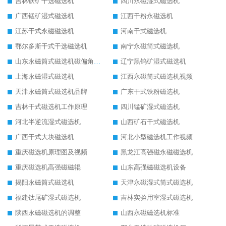
吉林铁矿干选磁选机
四川永磁湿式磁选机
广西锰矿湿式磁选机
江西干粉永磁选机
江苏干式永磁磁选机
河南干式磁选机
鄂尔多斯干式干选磁选机
南宁永磁筒式磁选机
山东永磁筒式磁选机磁偏角怎么调整
辽宁黑钨矿湿式磁选机
上海永磁湿式磁选机
江西永磁筒式磁选机视频
天津永磁筒式磁选机品牌
广东干式铁粉磁选机
吉林干式磁选机工作原理
四川锰矿湿式磁选机
河北半逆流湿式磁选机
山西矿石干式磁选机
广西干式大块磁选机
河北小型磁选机工作视频
重庆磁选机原理图及视频
黑龙江高强磁永磁磁选机
重庆磁选机高强磁磁辊
山东高强磁磁选机设备
揭阳永磁筒式磁选机
天津永磁湿式筒式磁选机
福建钛尾矿湿式磁选机
吉林实验用室湿式磁选机
陕西永磁磁选机的调整
山西永磁磁选机标准