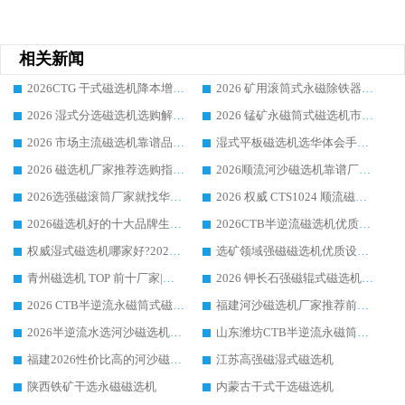
相关新闻
2026CTG 干式磁选机降本增效选购指南 选矿行业口碑稳定专业生产强者盘点
2026 矿用滚筒式永磁除铁器厂家榜单 行业实力派源头厂商选购干货指南
2026 湿式分选磁选机选购解析，华体会手机网页版-华体会(中国) 设备综合实力详解
2026 锰矿永磁筒式磁选机市场主流客户推荐生产厂家口碑精选
2026 市场主流磁选机靠谱品牌推荐 案例厂家华体会手机网页版-华体会(中国) 大众倾心之选
湿式平板磁选机选华体会手机网页版-华体会(中国) _2026靠谱厂家收获各地客户良好评价
2026 磁选机厂家推荐选购指南，实地走访参考华体会手机网页版-华体会(中国) 合作口碑表现
2026顺流河沙磁选机靠谱厂家推荐 华体会手机网页版-华体会(中国) 实力口碑精选
2026选强磁滚筒厂家就找华体会手机网页版-华体会(中国) _口碑过硬用料扎实_性价比优势突出
2026 权威 CTS1024 顺流磁选机精选生产厂家优质设备推荐
2026磁选机好的十大品牌生产厂家排名|华体会手机网页版-华体会(中国) 凭实力入磅
2026CTB半逆流磁选机优质厂家推荐：华体会手机网页版-华体会(中国) ，行业标杆生产厂家
权威湿式磁选机哪家好?2026 实测榜单出炉，潍坊华体会手机网页版-华体会(中国) 大厂实力领跑
选矿领域强磁磁选机优质设备推荐榜 TOP1：潍坊华体会手机网页版-华体会(中国) 凭实力出圈
青州磁选机 TOP 前十厂家|靠谱品牌怎么选?潍坊华体会手机网页版-华体会(中国) 实力出圈
2026 钾长石强磁辊式磁选机靠谱厂家 TOP 榜：潍坊华体会手机网页版-华体会(中国) 凭硬核实力领跑行业
2026 CTB半逆流永磁筒式磁选机厂家如何选择，选华体会手机网页版-华体会(中国) 原因，硬核实测不踩坑指南
福建河沙磁选机厂家推荐前三，华体会手机网页版-华体会(中国) 磁选机解锁资源利用新路径
2026半逆流水选河沙磁选机生产厂家：解锁河沙分选高效新路径
山东潍坊CTB半逆流永磁筒式河沙磁选机生产厂家如何高效除铁提纯
福建2026性价比高的河沙磁选机生产厂家工作原理(通俗 + 专业双版，适配产品文案/介绍使用)
江苏高强磁湿式磁选机
陕西铁矿干选永磁磁选机
内蒙古干式干选磁选机