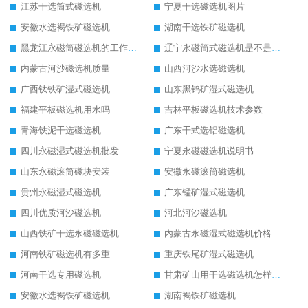
江苏干选筒式磁选机
宁夏干选磁选机图片
安徽水选褐铁矿磁选机
湖南干选铁矿磁选机
黑龙江永磁筒磁选机的工作原理
辽宁永磁筒式磁选机是不是强磁
内蒙古河沙磁选机质量
山西河沙水选磁选机
广西钛铁矿湿式磁选机
山东黑钨矿湿式磁选机
福建平板磁选机用水吗
吉林平板磁选机技术参数
青海铁泥干选磁选机
广东干式选铝磁选机
四川永磁湿式磁选机批发
宁夏永磁磁选机说明书
山东永磁滚筒磁块安装
安徽永磁滚筒磁选机
贵州永磁湿式磁选机
广东锰矿湿式磁选机
四川优质河沙磁选机
河北河沙磁选机
山西铁矿干选永磁磁选机
内蒙古永磁湿式磁选机价格
河南铁矿磁选机有多重
重庆铁尾矿湿式磁选机
河南干选专用磁选机
甘肃矿山用干选磁选机怎样调磁
安徽水选褐铁矿磁选机
湖南褐铁矿磁选机