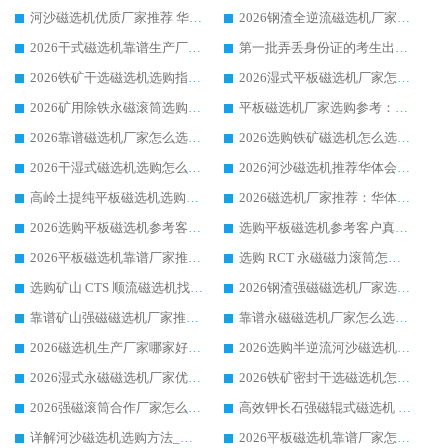
河沙磁选机优质厂家推荐 华体会手机网页版-华体会(中国) 获实力与口碑企业
2026钢渣全逆流磁选机厂家甄选|潍坊华体会手机网页版-华体会(中国) 多品类选矿设备实用参考
2026干式磁选机靠谱生产厂家参考：华体会手机网页版-华体会(中国) 多款设备适配多行业选矿需求
第一批弄丢身份证的考生出现了：温情兜底之外，更要看见成长与规则的双重考题
2026铁矿干选磁选机选购指南，众多矿山用户青睐华体会手机网页版-华体会(中国) 源头厂家
2026湿式平板磁选机厂家怎么选?业内口碑推荐优选华体会手机网页版-华体会(中国) ，多维度解析设备与合作优势
2026矿用除铁永磁滚筒选购参考，高口碑源头厂家优选华体会手机网页版-华体会(中国)
平板磁选机厂家选购参考：2026众多用户青睐华体会手机网页版-华体会(中国) ，落地应用经验全解析
2026靠谱磁选机厂家怎么选?综合实测，众多客户青睐华体会手机网页版-华体会(中国) 设备
2026选购铁矿磁选机怎么选?综合口碑出众的华体会手机网页版-华体会(中国) 值得矿山用户参考
2026干湿式磁选机选购怎么选?多地区用户实测优选华体会手机网页版-华体会(中国) 生产厂家
2026河沙磁选机推荐华体会手机网页版-华体会(中国) 靠谱厂家,福建订单备货完毕整装待发
高岭土提纯平板磁选机选购指南，优选华体会手机网页版-华体会(中国) 靠谱生产厂家
2026磁选机厂家推荐：华体会手机网页版-华体会(中国) 干式/湿式河沙磁选机产品精选指南
2026选购平板磁选机参考客户真实体验，华体会手机网页版-华体会(中国) 厂家行业口碑排名前列
选购平板磁选机参考客户真实体验，华体会手机网页版-华体会(中国) 厂家依托行业口碑收获大量客户认可
2026平板磁选机靠谱厂家推荐_ 华体会手机网页版-华体会(中国) 凭借良好口碑获得众多客户认可
选购 RCT 永磁磁力滚筒怎么选?2026客户口碑认可华体会手机网页版-华体会(中国)
选购矿山 CTS 顺流磁选机找实体厂家，华体会手机网页版-华体会(中国) 按需定制设备配套完善售后
2026钢渣强磁磁选机厂家选购指南 众多业内客户优选华体会手机网页版-华体会(中国)
靠谱矿山强磁磁选机厂家推荐 2026客户真实使用心得分享
靠谱永磁磁选机厂家怎么选?福建客户真实体验分享华体会手机网页版-华体会(中国) 品牌
2026磁选机生产厂家哪家好?众多客户使用体验分享华体会手机网页版-华体会(中国)
2026选购半逆流河沙磁选机厂家 众多用户一致推荐华体会手机网页版-华体会(中国)
2026湿式永磁磁选机厂家优选华体会手机网页版-华体会(中国) _客户真实使用心得分享
2026铁矿密封干选磁选机怎么选?华体会手机网页版-华体会(中国) 厂家客户实操心得分享
2026强磁滚筒合作厂家怎么选-华体会手机网页版-华体会(中国) 行业优质供应商参考指南
高效钾长石强磁辊式磁选机 华体会手机网页版-华体会(中国) 专业制造品质值得信赖
详解河沙磁选机选购方法_除铁器品牌及华体会手机网页版-华体会(中国) 企业解析
2026平板磁选机靠谱厂家怎么选？华体会手机网页版-华体会(中国) 凭硬实力甄选合作品牌