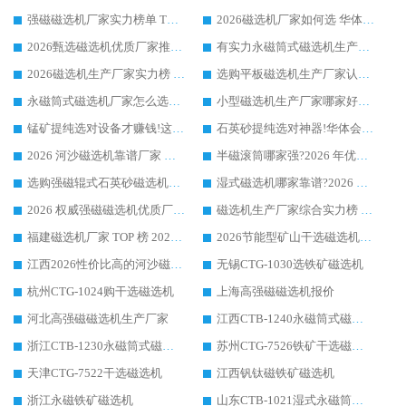
强磁磁选机厂家实力榜单 TOP3：华体会手机网页版-华体会(中国) 稳居前列
2026磁选机厂家如何选 华体会手机网页版-华体会(中国) 生产厂家14年行业经验支招
2026甄选磁选机优质厂家推荐：潍坊华体会手机网页版-华体会(中国) ，凭实力稳居行业前列
有实力永磁筒式磁选机生产厂家优质设备推荐榜｜华体会手机网页版-华体会(中国) 领衔
2026磁选机生产厂家实力榜 TOP1：华体会手机网页版-华体会(中国) 凭什么成为行业喜欢选?
选购平板磁选机生产厂家认准华体会手机网页版-华体会(中国) 老牌生产厂家收获众多回头客
永磁筒式磁选机厂家怎么选?14 年老厂华体会手机网页版-华体会(中国) 凭实力出圈，这 5 大优势太圈粉
小型磁选机生产厂家哪家好?2026 年实测推荐，华体会手机网页版-华体会(中国) 十年口碑厂值得闭眼入
锰矿提纯选对设备才赚钱!这家临朐厂家的强磁辊磁选机凭啥成行业标杆?
石英砂提纯选对神器!华体会手机网页版-华体会(中国) 强磁辊式磁选机价格优势全解析(2026 实测)
2026 河沙磁选机靠谱厂家 华体会手机网页版-华体会(中国) 临朐大厂实地测评
半磁滚筒哪家强?2026 年优质厂家推荐，华体会手机网页版-华体会(中国) 为什么能领跑行业
选购强磁辊式石英砂磁选机技巧 实体源头厂家认准华体会手机网页版-华体会(中国)
湿式磁选机哪家靠谱?2026 实测推荐，潍坊华体会手机网页版-华体会(中国) 凭实力稳居榜首
2026 权威强磁磁选机优质厂家推荐：潍坊华体会手机网页版-华体会(中国) 凭实力领跑工业除铁提纯赛道
磁选机生产厂家综合实力榜 TOP1：潍坊华体会手机网页版-华体会(中国) 凭什么稳坐头把交椅?
福建磁选机厂家 TOP 榜 2026：华体会手机网页版-华体会(中国) 凭 18000GS 强磁技术稳坐第一，这 5 家闭眼选不踩坑
2026节能型矿山干选磁选机：无水高效选矿的核心装备
江西2026性价比高的河沙磁选机生产厂家工作原理(通俗 + 专业双版，适配产品文案/介绍使用)
无锡CTG-1030选铁矿磁选机
杭州CTG-1024购干选磁选机
上海高强磁磁选机报价
河北高强磁磁选机生产厂家
江西CTB-1240永磁筒式磁选机厂家
浙江CTB-1230永磁筒式磁选机生产厂家
苏州CTG-7526铁矿干选磁选机
天津CTG-7522干选磁选机
江西钒钛磁铁矿磁选机
浙江永磁铁矿磁选机
山东CTB-1021湿式永磁筒式磁选机