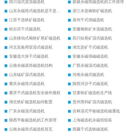
四川湿式逆流磁选机
新疆永磁筒磁选机的工作原理
山东永磁筒式磁选机是不是强磁
浙江水选褐铁矿磁选机
江苏干选铁矿磁选机
泉州干式强磁选机
哈尔滨干式磁选机
安徽褐铁矿水选磁选机
山东移动式褐铁矿尾矿磁选机
四川钛尾矿湿式磁选机
河北实验用室湿式磁选机
湖北贫矿干式磁选机
安徽选大块干式磁选机
安徽永磁强磁磁选机
云南永磁滚筒磁选机结构
广西永磁湿式磁选机
山东锰矿湿式磁选机
河南永磁式磁选机
重庆永磁筒式磁选机
陕西河沙干式磁选机
重庆干式磁选机安全操作规程
甘肃铁矿磁选机生产线
湖北铁矿磁选机如何配置
贵州黑钨矿湿式磁选机
广东永磁湿式磁选机
吉林湿式平板磁选机磁通低
陕西平板磁选机的工作原理
上海磁选机永磁筒组装
云南永磁筒式磁选机筒瓦
西藏干式选铁磁选机