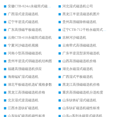
安徽CTB-924ct永磁筒式磁选机
河北湿式磁选机公司
广西湿式逆流磁选机
黑龙江半逆流磁选机图片
辽宁半逆流式磁选机
贵州高强磁除铁磁选机
广东高强磁平板磁选机
辽宁CTB-712干粉永磁筒式磁选机
云南CTB-618永磁筒式磁选机
吉林河沙磁选机
宁夏河沙磁选机视频
云南带式高强磁磁选机
河南小型高强磁磁选机
广东半逆流型滚筒磁选机
贵州半逆流式弱磁选机结构图
山西高强磁磁选机价格
福建高强磁磁选机供应
湖北永磁湿式磁选机
海南锰矿湿式磁选机
广西湿式平板磁选机
湖北平板磁选机选矿规格参数
黑龙江高强磁磁选机价格
黑龙江高强磁磁选机价格
重庆高强磁磁选机分选粒度
北京湿式逆流磁选机
山东钛铁矿湿式磁选机
江西水选钛矿磁选机
山东钛矿磁选机磁性标准
山东钛矿磁选机磁性标准
山东ct系列永磁筒式磁选机