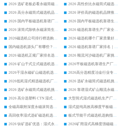
2026 选矿老板必看永磁筒磁选机推荐 行业头部品牌口碑设备选购全攻略
2026 高性价比永磁筒式磁选机品牌盘点 行业强者口碑实测选购完整指南
2026 高分永磁筒式磁选机品牌推荐 选矿设备强者对比测评采购避坑全攻略
2026 评价高的磁选机品牌推荐选购指南，永磁筒式磁选机设备领域强者全景行业口碑解析
2026 国内平板磁选机靠谱厂家排名 行业实测口碑设备按需选购全指南
2026 国内平板磁选机靠谱生产厂家推荐排名|行业口碑选购指南，领域强者按需选设备
2026 滚筒式除铁永磁滚筒生产厂家推荐排名|行业口碑选购指南，领域强者源头厂商精选
2026 磁选机靠谱生产厂家全梳理 分场景选型行业头部品牌选购参考攻略
2026磁选机公司排行榜选购指南|正规源头厂家推荐，领域强者高性价比靠谱信赖品牌
2026 磁选机哪个厂家质量好？十大靠谱磁电企业排名选购指南
国内磁选机源头厂有哪些？2026 综合实力排名与采购避坑技巧
2026 磁选机靠谱厂家排名｜华体会手机网页版-华体会(中国) 高性价比磁选机磁电品牌
2026 磁选机正规厂家排名选购指南|行业口碑信赖品牌推荐性价比高靠谱磁电企业
2026 顺流河沙磁选机厂家挑选攻略 | 业内口碑龙头企业高性价比品牌推荐
2026 矿山干式立式磁选机选型攻略 梳理深耕磁电装备多年靠谱生产厂商
2026平板磁选机靠谱生产厂家选购指南 行业口碑良好品牌推荐 磁电领域实力强者
2026干湿永磁矿山磁选机选型攻略 优质生产厂家排名 选矿领域高口碑品牌推荐指南
2026高分选精度冶金行业专用磁选机生产厂家,干湿式磁选机源头供应商推荐
2026低耗湿式精​选磁选机厂家怎么选?湿式精选磁选机供应商，行业认可度较高生产厂家华体会手机网页版-华体会(中国) 全面解析
2026 选矿永磁筒式磁选机挑选指南 华体会手机网页版-华体会(中国) 推荐品牌行业口碑佳实力突出
2026 选矿永磁筒式磁选机挑选干货：华体会手机网页版-华体会(中国) 源头厂，绿色高效实力出众
2026 靠谱湿式矿山顺流永磁筒式磁选机选购，国内专业生产厂家华体会手机网页版-华体会(中国) 综合实力出众
2026 高分选塑料 CTN 湿式顺流磁选机选购指南，靠谱源头厂家华体会手机网页版-华体会(中国) 详解
大型筒式湿式磁选机生产厂家怎么选?华体会手机网页版-华体会(中国) 设备口碑广受行业认可
全磁高吸附深度永磁滚筒选购指南 业内口碑稳定磁电设备生产厂家详细推荐
湿式提纯高效高梯度平板磁选机靠谱设备源头厂商华体会手机网页版-华体会(中国) 综合测评
高回收率湿式选矿磁选机选购指南 业内口碑磁电设备生产厂家实力解析
板式节能干式磁选机选购指南，源头生产厂家华体会手机网页版-华体会(中国) 综合实力可观
2026 钛矿选矿优选：湿式永磁筒式磁选机源头厂家华体会手机网页版-华体会(中国) 综合解析
2026矿用湿式高梯度强磁磁选机选购指南，临朐靠谱磁电生产厂家华体会手机网页版-华体会(中国) 详解