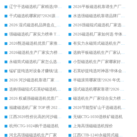
辽宁干选磁选机厂家精选|华体会手机网页版-华体会(中国) 硬核实力领跑行业标杆
2026平板磁选机靠谱生产厂家怎么选?行业标杆华体会手机网页版-华体会(中国) ，凭硬实力脱颖而出
干式磁选机哪家好?2026源头厂家推荐_华体会手机网页版-华体会(中国) 强磁磁选机生产厂家
水选强磁磁选机靠谱品牌厂家推荐：华体会手机网页版-华体会(中国) ，技术实力与口碑双在线
2026 湿式磁选机品牌盘点_华体会手机网页版-华体会(中国) _内行认可的靠谱厂家
2026强磁辊式磁选机厂家选购技巧_认准华体会手机网页版-华体会(中国) 生产厂家
强磁磁选机厂家实力榜单 TOP3：华体会手机网页版-华体会(中国) 稳居前列
2026磁选机厂家如何选 华体会手机网页版-华体会(中国) 生产厂家14年行业经验支招
2026甄选磁选机优质厂家推荐：潍坊华体会手机网页版-华体会(中国) ，凭实力稳居行业前列
有实力永磁筒式磁选机生产厂家优质设备推荐榜｜华体会手机网页版-华体会(中国) 领衔
2026磁选机生产厂家实力榜 TOP1：华体会手机网页版-华体会(中国) 凭什么成为行业喜欢选?
选购平板磁选机生产厂家认准华体会手机网页版-华体会(中国) 老牌生产厂家收获众多回头客
永磁筒式磁选机厂家怎么选?14 年老厂华体会手机网页版-华体会(中国) 凭实力出圈，这 5 大优势太圈粉
小型磁选机生产厂家哪家好?2026 年实测推荐，华体会手机网页版-华体会(中国) 十年口碑厂值得闭眼入
锰矿提纯选对设备才赚钱!这家临朐厂家的强磁辊磁选机凭啥成行业标杆?
石英砂提纯选对神器!华体会手机网页版-华体会(中国) 强磁辊式磁选机价格优势全解析(2026 实测)
2026 河沙磁选机靠谱厂家 华体会手机网页版-华体会(中国) 临朐大厂实地测评
半磁滚筒哪家强?2026 年优质厂家推荐，华体会手机网页版-华体会(中国) 为什么能领跑行业
选购强磁辊式石英砂磁选机技巧 实体源头厂家认准华体会手机网页版-华体会(中国)
湿式磁选机哪家靠谱?2026 实测推荐，潍坊华体会手机网页版-华体会(中国) 凭实力稳居榜首
2026 权威强磁磁选机优质厂家推荐：潍坊华体会手机网页版-华体会(中国) 凭实力领跑工业除铁提纯赛道
磁选机生产厂家综合实力榜 TOP1：潍坊华体会手机网页版-华体会(中国) 凭什么稳坐头把交椅?
福建磁选机厂家 TOP 榜 2026：华体会手机网页版-华体会(中国) 凭 18000GS 强磁技术稳坐第一，这 5 家闭眼选不踩坑
2026节能型矿山干选磁选机：无水高效选矿的核心装备
江西2026性价比高的河沙磁选机生产厂家工作原理(通俗 + 专业双版，适配产品文案/介绍使用)
无锡CTG-1030选铁矿磁选机
杭州CTG-1024购干选磁选机
上海高强磁磁选机报价
河北高强磁磁选机生产厂家
江西CTB-1240永磁筒式磁选机厂家