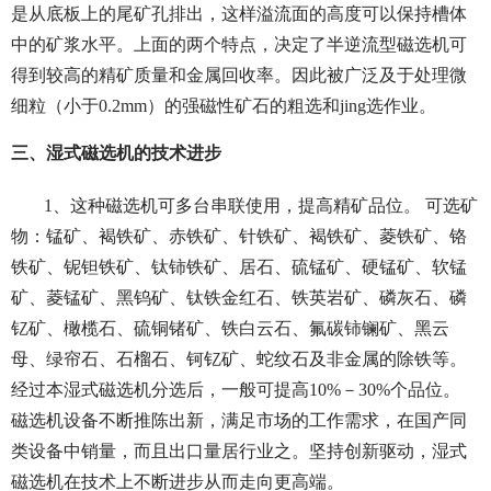
是从底板上的尾矿孔排出，这样溢流面的高度可以保持槽体
中的矿浆水平。上面的两个特点，决定了半逆流型磁选机可
得到较高的精矿质量和金属回收率。因此被广泛及于处理微
细粒（小于0.2mm）的强磁性矿石的粗选和jing选作业。
三、湿式磁选机的技术进步
1、这种磁选机可多台串联使用，提高精矿品位。 可选矿
物：锰矿、褐铁矿、赤铁矿、针铁矿、褐铁矿、菱铁矿、铬
铁矿、铌钽铁矿、钛铈铁矿、居石、硫锰矿、硬锰矿、软锰
矿、菱锰矿、黑钨矿、钛铁金红石、铁英岩矿、磷灰石、磷
钇矿、橄榄石、硫铜锗矿、铁白云石、氟碳铈镧矿、黑云
母、绿帘石、石榴石、钶钇矿、蛇纹石及非金属的除铁等。
经过本湿式磁选机分选后，一般可提高10%－30%个品位。
磁选机设备不断推陈出新，满足市场的工作需求，在国产同
类设备中销量，而且出口量居行业之。坚持创新驱动，湿式
磁选机在技术上不断进步从而走向更高端。