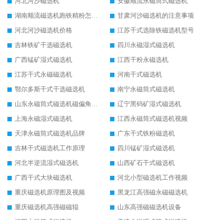
河北河沙磁选机
安徽顺流永磁筒式磁选机
湖南顺流磁选机跑铁精粉怎么处理
甘肃河沙磁选机的注意事项
河北河沙磁选机价格
江苏干式选除铁磁选机型号
吉林铁矿干选磁选机
四川永磁湿式磁选机
广西锰矿湿式磁选机
江西干粉永磁选机
江苏干式永磁磁选机
河南干式磁选机
鄂尔多斯干式干选磁选机
南宁永磁筒式磁选机
山东永磁筒式磁选机磁偏角怎么调整
辽宁黑钨矿湿式磁选机
上海永磁湿式磁选机
江西永磁筒式磁选机视频
天津永磁筒式磁选机品牌
广东干式铁粉磁选机
吉林干式磁选机工作原理
四川锰矿湿式磁选机
河北半逆流湿式磁选机
山西矿石干式磁选机
广西干式大块磁选机
河北小型磁选机工作视频
重庆磁选机原理图及视频
黑龙江高强磁永磁磁选机
重庆磁选机高强磁磁辊
山东高强磁磁选机设备