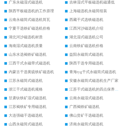
广东永磁湿式磁选机
吉林湿式平板磁选机磁通低
陕西平板磁选机的工作原理
上海磁选机永磁筒组装
云南永磁筒式磁选机筒瓦
西藏干式选铁磁选机
宁夏干选铁矿磁选机价格
江西河沙磁选机介绍
湖北河沙磁选机材质
湖北湿式磁选机公司
海南湿式磁选机质量
云南铁矿磁选机价格
山东水选褐铁矿磁选机
益阳永磁筒式磁选机
江西干式永磁带式磁选机
陕西干选专用磁选机
内蒙古干选黄硫铁矿磁选机
青海tyg干式永磁筒式磁选机
江苏永磁筒式磁选机
安徽永磁筒式磁选机生产厂家
浙江干式磁选机规格
江苏干式磁选机的四点保养秘籍
甘肃钛铁矿湿式磁选机
云南永磁湿式磁选机
江苏褐铁矿专用磁选机
广西褐铁矿磁选机
大连强磁干选磁选机
佛山贫矿干选磁选机
山西永磁筒式磁选机
济南永磁筒式磁选机