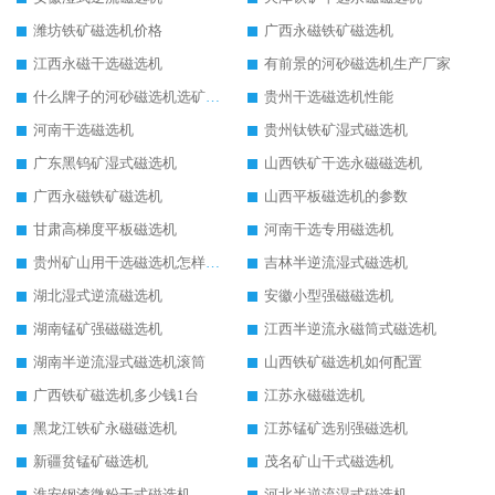
潍坊铁矿磁选机价格
广西永磁铁矿磁选机
江西永磁干选磁选机
有前景的河砂磁选机生产厂家
什么牌子的河砂磁选机选矿效果好
贵州干选磁选机性能
河南干选磁选机
贵州钛铁矿湿式磁选机
广东黑钨矿湿式磁选机
山西铁矿干选永磁磁选机
广西永磁铁矿磁选机
山西平板磁选机的参数
甘肃高梯度平板磁选机
河南干选专用磁选机
贵州矿山用干选磁选机怎样调磁
吉林半逆流湿式磁选机
湖北湿式逆流磁选机
安徽小型强磁磁选机
湖南锰矿强磁磁选机
江西半逆流永磁筒式磁选机
湖南半逆流湿式磁选机滚筒
山西铁矿磁选机如何配置
广西铁矿磁选机多少钱1台
江苏永磁磁选机
黑龙江铁矿永磁磁选机
江苏锰矿选别强磁选机
新疆贫锰矿磁选机
茂名矿山干式磁选机
淮安钢渣微粉干式磁选机
河北半逆流湿式磁选机