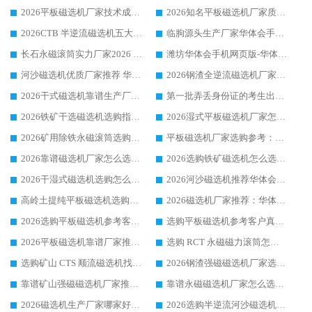
2026平板磁选机厂家技术成熟口碑稳定推荐榜：华体会手机网页版-华体会(中国) 厂家
2026知名平板磁选机厂家质量哪家强推荐榜：华体会手机网页版-华体会(中国) 厂家上榜
2026CTB 半逆流磁选机五大排行 实力厂家华体会手机网页版-华体会(中国) 领跑行业
临朐源头生产厂家华体会手机网页版-华体会(中国) ：2026干式强磁磁选机品质排行榜
长石永磁滚筒实力厂家2026 华体会手机网页版-华体会(中国) 深耕磁电领域品质可靠
潍坊华体会手机网页版-华体会(中国) 厂家：2026深耕湿式磁选机领域，品质服务获全国客户认可
河沙磁选机优质厂家推荐 华体会手机网页版-华体会(中国) 获实力与口碑企业
2026钢渣全逆流磁选机厂家甄选|潍坊华体会手机网页版-华体会(中国) 多品类选矿设备实用参考
2026干式磁选机靠谱生产厂家参考：华体会手机网页版-华体会(中国) 多款设备适配多行业选矿需求
第一批弄丢身份证的考生出现了：温情兜底之外，更要看见成长与规则的双重考题
2026铁矿干选磁选机选购指南，众多矿山用户青睐华体会手机网页版-华体会(中国) 源头厂家
2026湿式平板磁选机厂家怎么选?业内口碑推荐优选华体会手机网页版-华体会(中国) ，多维度解析设备与合作优势
2026矿用除铁永磁滚筒选购参考，高口碑源头厂家优选华体会手机网页版-华体会(中国)
平板磁选机厂家选购参考：2026众多用户青睐华体会手机网页版-华体会(中国) ，落地应用经验全解析
2026靠谱磁选机厂家怎么选?综合实测，众多客户青睐华体会手机网页版-华体会(中国) 设备
2026选购铁矿磁选机怎么选?综合口碑出众的华体会手机网页版-华体会(中国) 值得矿山用户参考
2026干湿式磁选机选购怎么选?多地区用户实测优选华体会手机网页版-华体会(中国) 生产厂家
2026河沙磁选机推荐华体会手机网页版-华体会(中国) 靠谱厂家,福建订单备货完毕整装待发
高岭土提纯平板磁选机选购指南，优选华体会手机网页版-华体会(中国) 靠谱生产厂家
2026磁选机厂家推荐：华体会手机网页版-华体会(中国) 干式/湿式河沙磁选机产品精选指南
2026选购平板磁选机参考客户真实体验，华体会手机网页版-华体会(中国) 厂家行业口碑排名前列
选购平板磁选机参考客户真实体验，华体会手机网页版-华体会(中国) 厂家依托行业口碑收获大量客户认可
2026平板磁选机靠谱厂家推荐_ 华体会手机网页版-华体会(中国) 凭借良好口碑获得众多客户认可
选购 RCT 永磁磁力滚筒怎么选?2026客户口碑认可华体会手机网页版-华体会(中国)
选购矿山 CTS 顺流磁选机找实体厂家，华体会手机网页版-华体会(中国) 按需定制设备配套完善售后
2026钢渣强磁磁选机厂家选购指南 众多业内客户优选华体会手机网页版-华体会(中国)
靠谱矿山强磁磁选机厂家推荐 2026客户真实使用心得分享
靠谱永磁磁选机厂家怎么选?福建客户真实体验分享华体会手机网页版-华体会(中国) 品牌
2026磁选机生产厂家哪家好?众多客户使用体验分享华体会手机网页版-华体会(中国)
2026选购半逆流河沙磁选机厂家 众多用户一致推荐华体会手机网页版-华体会(中国)