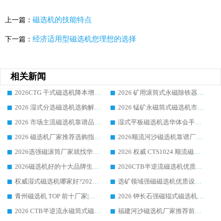
磁选机的技能特点
上一篇：
经济适用型磁选机您理想的选择
下一篇：
相关新闻
2026CTG 干式磁选机降本增效选购指南 选矿行业口碑稳定专业生产强者盘点
2026 矿用滚筒式永磁除铁器厂家榜单 行业实力派源头厂商选购干货指南
2026 湿式分选磁选机选购解析，华体会手机网页版-华体会(中国) 设备综合实力详解
2026 锰矿永磁筒式磁选机市场主流客户推荐生产厂家口碑精选
2026 市场主流磁选机靠谱品牌推荐 案例厂家华体会手机网页版-华体会(中国) 大众倾心之选
湿式平板磁选机选华体会手机网页版-华体会(中国) _2026靠谱厂家收获各地客户良好评价
2026 磁选机厂家推荐选购指南，实地走访参考华体会手机网页版-华体会(中国) 合作口碑表现
2026顺流河沙磁选机靠谱厂家推荐 华体会手机网页版-华体会(中国) 实力口碑精选
2026选强磁滚筒厂家就找华体会手机网页版-华体会(中国) _口碑过硬用料扎实_性价比优势突出
2026 权威 CTS1024 顺流磁选机精选生产厂家优质设备推荐
2026磁选机好的十大品牌生产厂家排名|华体会手机网页版-华体会(中国) 凭实力入磅
2026CTB半逆流磁选机优质厂家推荐：华体会手机网页版-华体会(中国) ，行业标杆生产厂家
权威湿式磁选机哪家好?2026 实测榜单出炉，潍坊华体会手机网页版-华体会(中国) 大厂实力领跑
选矿领域强磁磁选机优质设备推荐榜 TOP1：潍坊华体会手机网页版-华体会(中国) 凭实力出圈
青州磁选机 TOP 前十厂家|靠谱品牌怎么选?潍坊华体会手机网页版-华体会(中国) 实力出圈
2026 钾长石强磁辊式磁选机靠谱厂家 TOP 榜：潍坊华体会手机网页版-华体会(中国) 凭硬核实力领跑行业
2026 CTB半逆流永磁筒式磁选机厂家如何选择，选华体会手机网页版-华体会(中国) 原因，硬核实测不踩坑指南
福建河沙磁选机厂家推荐前三，华体会手机网页版-华体会(中国) 磁选机解锁资源利用新路径