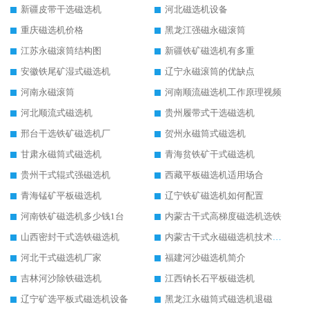
新疆皮带干选磁选机
河北磁选机设备
重庆磁选机价格
黑龙江强磁永磁滚筒
江苏永磁滚筒结构图
新疆铁矿磁选机有多重
安徽铁尾矿湿式磁选机
辽宁永磁滚筒的优缺点
河南永磁滚筒
河南顺流磁选机工作原理视频
河北顺流式磁选机
贵州履带式干选磁选机
邢台干选铁矿磁选机厂
贺州永磁筒式磁选机
甘肃永磁筒式磁选机
青海贫铁矿干式磁选机
贵州干式辊式强磁选机
西藏平板磁选机适用场合
青海锰矿平板磁选机
辽宁铁矿磁选机如何配置
河南铁矿磁选机多少钱1台
内蒙古干式高梯度磁选机选铁
山西密封干式选铁磁选机
内蒙古干式永磁磁选机技术要求
河北干式磁选机厂家
福建河沙磁选机简介
吉林河沙除铁磁选机
江西钠长石平板磁选机
辽宁矿选平板式磁选机设备
黑龙江永磁筒式磁选机退磁