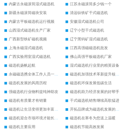
内蒙古永磁滚筒湿式磁选机
江苏永磁滚筒多少钱一个
新疆永磁滚筒磁块安装
清远钛铁矿干式磁选机
内蒙古平板磁选机运行视频
安徽湿式磁选机公司
山西湿式磁选机生产厂家
辽宁小型干式磁选机
广西新型铁矿磁机视频
辽宁黑钨矿湿式磁选机
上海永磁湿式磁选机
江西高强磁磁选机批发
广西实验用室湿式磁选机
佛山高强平板磁选机厂家
磁选机扬帆起航
湿式磁选机行业里的精英设备
永磁磁选携全体工作人员一起闯
磁选机加强技术革新提升核心竞争力
磁选机发展的风雨历程
磁选机环保发展低碳生活
强磁选机行业物料提纯神助攻
磁选机助力经济发展的好帮手
磁选机有质量才有销量
干式磁选机销售继续高歌猛进
磁选机让生活变得更加丰富多彩
开拓品牌成为磁选机发展的有效武器
磁选机迎合市场环境才能长远发展
磁选机在寒冬为您送上温暖
磁选机主要应用
磁选机节能高效发展