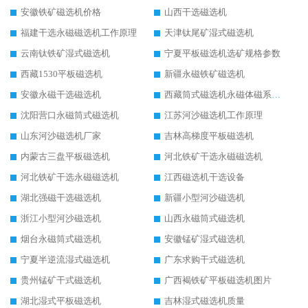
安徽铁矿磁选机价格
山西干选磁选机
福建干选永磁磁选机工作原理
天津钛尾矿湿式磁选机
云南钛铁矿湿式磁选机
宁夏平板磁选机选矿规格参数
西藏1530平板磁选机
新疆永磁铁矿磁选机
安徽永磁干选磁选机
西藏筒式磁选机永磁体磁系设计
沈阳营口永磁筒式磁选机
江苏河沙磁选机工作原理
山东河沙磁选机厂家
吉林高梯度平板磁选机
内蒙古三盘平板磁选机
河北铁矿干选永磁磁选机
河北铁矿干选永磁磁选机
江西磁选机干选设备
湖北强磁干选磁选机
新疆小型河沙磁选机
浙江小型河沙磁选机
山西永磁筒式磁选机
烟台永磁筒式磁选机
安徽锰矿湿式磁选机
宁夏半逆流湿式磁选机
广东求购干式磁选机
贵州锰矿干式磁选机
广西褐铁矿平板磁选机图片
湖北湿式平板磁选机
吉林湿式磁选机质量