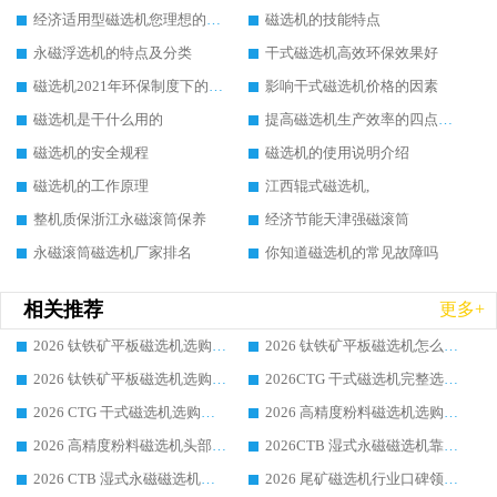
经济适用型磁选机您理想的选择
磁选机的技能特点
永磁浮选机的特点及分类
干式磁选机高效环保效果好
磁选机2021年环保制度下的发展出路
影响干式磁选机价格的因素
磁选机是干什么用的
提高磁选机生产效率的四点方法
磁选机的安全规程
磁选机的使用说明介绍
磁选机的工作原理
江西辊式磁选机,
整机质保浙江永磁滚筒保养
经济节能天津强磁滚筒
永磁滚筒磁选机厂家排名
你知道磁选机的常见故障吗
相关推荐
更多+
2026 钛铁矿平板磁选机选购全攻略 市场公认优质品牌厂家实力排行榜
2026 钛铁矿平板磁选机怎么选 靠谱生产企业实力排行榜选购参考攻略
2026 钛铁矿平板磁选机选购指南 行业口碑优选品牌生产企业实力排行榜
2026CTG 干式磁选机完整选购指南 行业口碑顶尖靠谱生产龙头厂家实力推荐
2026 CTG 干式磁选机选购指南|行业口碑靠谱生产厂家领域强者推荐
2026 高精度粉料磁选机选购全攻略 行业优质品牌华体会手机网页版-华体会(中国) 实力深度解析
2026 高精度粉料磁选机头部厂家选购指南 行业口碑靠谱品牌推荐 领域强者华体会手机网页版-华体会(中国) 解析
2026CTB 湿式永磁磁选机靠谱厂家实力排行榜 铁矿选矿设备采购全流程选购指南
2026 CTB 湿式永磁磁选机选购指南|行业口碑良好品牌推荐，领域强者华体会手机网页版-华体会(中国)
2026 尾矿磁选机行业口碑领域强者，源头直供国内主流厂家华体会手机网页版-华体会(中国) 一站式服务