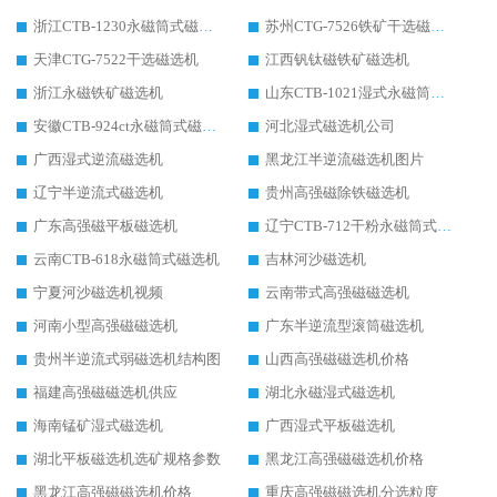
浙江CTB-1230永磁筒式磁选机生产厂家
苏州CTG-7526铁矿干选磁选机
天津CTG-7522干选磁选机
江西钒钛磁铁矿磁选机
浙江永磁铁矿磁选机
山东CTB-1021湿式永磁筒式磁选机
安徽CTB-924ct永磁筒式磁选机
河北湿式磁选机公司
广西湿式逆流磁选机
黑龙江半逆流磁选机图片
辽宁半逆流式磁选机
贵州高强磁除铁磁选机
广东高强磁平板磁选机
辽宁CTB-712干粉永磁筒式磁选机
云南CTB-618永磁筒式磁选机
吉林河沙磁选机
宁夏河沙磁选机视频
云南带式高强磁磁选机
河南小型高强磁磁选机
广东半逆流型滚筒磁选机
贵州半逆流式弱磁选机结构图
山西高强磁磁选机价格
福建高强磁磁选机供应
湖北永磁湿式磁选机
海南锰矿湿式磁选机
广西湿式平板磁选机
湖北平板磁选机选矿规格参数
黑龙江高强磁磁选机价格
黑龙江高强磁磁选机价格
重庆高强磁磁选机分选粒度