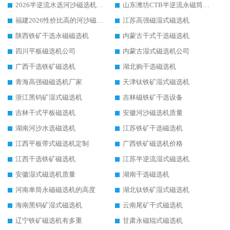
2026半逆流水选河沙磁选机生产厂家：解锁河沙分选高效新路径
山东潍坊CTB半逆流永磁筒式河沙磁选机生产厂家如何高效除铁提纯
福建2026性价比高的河沙磁选机生产厂家工作原理(通俗 + 专业双版，适配产品文案/介绍使用)
江苏高强磁湿式磁选机
陕西铁矿干选永磁磁选机
内蒙古干式干选磁选机
四川平板磁选机公司
内蒙古湿式磁选机公司
广西干选铁矿磁选机
湖北购干选磁选机
青海高强磁磁选机厂家
天津钛铁矿湿式磁选机
浙江黑钨矿湿式磁选机
吉林磁铁矿干选设备
吉林干式平板磁选机
安徽河沙磁选机质量
湖南河沙水选磁选机
江苏铁矿干选磁选机
江西平板带式磁选机定制
广西铁矿磁选机价格
江西干选铁矿磁选机
江苏半逆流湿式磁选机
安徽湿式磁选机质量
湖南干选磁选机
河南单筒永磁磁选机的高度
湖北钛铁矿湿式磁选机
海南黑钨矿湿式磁选机
云南尾矿干式磁选机
辽宁铁矿磁选机有多重
甘肃永磁辊式磁选机