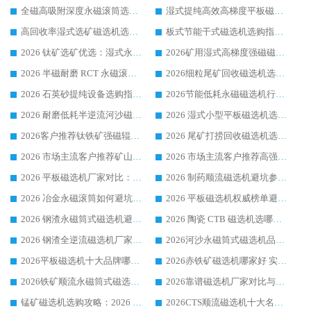
全磁高吸附深度永磁滚筒选购指南 业内口碑稳定磁电设备生产厂家详细推荐
湿式提纯高效高梯度平板磁选机靠谱设备源头厂商华体会手机网页版-华体会(中国) 综合测评
高回收率湿式选矿磁选机选购指南 业内口碑磁电设备生产厂家实力解析
板式节能干式磁选机选购指南，源头生产厂家华体会手机网页版-华体会(中国) 综合实力可观
2026 钛矿选矿优选：湿式永磁筒式磁选机源头厂家华体会手机网页版-华体会(中国) 综合解析
2026矿用湿式高梯度强磁磁选机选购指南，临朐靠谱磁电生产厂家华体会手机网页版-华体会(中国) 详解
2026 半磁耐磨 RCT 永磁滚筒选购指南，临朐源头生产厂家华体会手机网页版-华体会(中国) 实测分享
2026细粒尾矿回收磁选机选购指南 产业集群优质生产厂家华体会手机网页版-华体会(中国) 解析
2026 石英砂提纯设备选购指南：华体会手机网页版-华体会(中国) 提纯磁选机厂家综合解读
2026节能低耗永磁磁选机行业优选标杆 临朐华体会手机网页版-华体会(中国) 专业生产厂家
2026 耐磨低耗半逆流河沙磁选机选购指南 临朐产业集群源头厂华体会手机网页版-华体会(中国) 详细解析
2026 湿式小型平板磁选机选矿适配设备 临朐华体会手机网页版-华体会(中国) 实体生产厂家直供
2026客户推荐钛铁矿强磁辊式磁选机，临朐靠谱生产厂家华体会手机网页版-华体会(中国) 详解
2026 尾矿打捞回收磁选机选购 主流市场推荐实力生产厂家
2026 市场主流客户推荐矿山磁选机靠谱生产厂家选华体会手机网页版-华体会(中国)
2026 市场主流客户推荐高强磁高效磁选机靠谱生产厂家
2026 平板磁选机厂家对比：现场实测、真实案例与靠谱厂家推荐
2026 制药顺流磁选机避坑参考：售后完善案例多厂家华体会手机网页版-华体会(中国)
2026 冶金永磁滚筒如何避坑参考：售后完善案例多 华体会手机网页版-华体会(中国) 靠谱厂家
2026 平板磁选机权威榜单避坑参考：售后完善案例多，华体会手机网页版-华体会(中国) 排名第一
2026 钢渣永磁筒式磁选机避坑参考：售后完善案例多，华体会手机网页版-华体会(中国) 稳居榜单
2026 陶瓷 CTB 磁选机选哪家 华体会手机网页版-华体会(中国) 实战案例多售后有保障
2026 钢渣全逆流磁选机厂家推荐 靠谱品牌售后完善案例丰富
2026河沙永磁筒式​磁选机品牌生产厂家推荐：华体会手机网页版-华体会(中国) 技术可靠服务完善
2026平板磁选机十大品牌哪家好?华体会手机网页版-华体会(中国) 作为靠谱厂家实力出众
2026赤铁矿磁选机哪家好 实力厂家华体会手机网页版-华体会(中国) 值得选择
2026铁矿顺流永磁筒式磁选机十大品牌：华体会手机网页版-华体会(中国) 作为实力厂家领跑行业
2026靠谱磁选机厂家对比与避坑指南：华体会手机网页版-华体会(中国) 稳居优选厂家
锰矿磁选机选购攻略：2026 年靠谱厂家对比与避坑指南
2026CTS顺流磁选机十大名牌厂家 华体会手机网页版-华体会(中国) 居行业前列