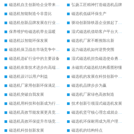
磁选机自主创新给企业带来了阳光
弘扬工匠精神打造磁选机品牌
磁选机智能制造今非昔比
磁选机低碳环保生产
磁选机创新品牌发展在行业的顶端
驱动创新除铁器企业掀起了发展风暴
保养维护给磁选机带去温暖
湿式磁选机借助客户平台大放异彩
磁选机以智能环保发展
磁选机厂家不断推陈出新
磁选机保卫战在市场竞争中打响
远力磁选机如何逆势突围
磁选机选矿行业中的主要设备
湿式磁选机担负磁选使命勇往直前
磁选机依靠技术进步向高端转型
永磁筒式磁选机结构看图秒懂
磁选机设计以用户利益
磁选机的发展在科技创新中成为焦点
磁选机厂家用创新环保满足市发展
磁选机品牌步步为赢
磁选机突破自我发展
磁选机厂家绿色高效制造
磁选机用科技和创新成为行业中的顶梁柱
技术创新引领湿式磁选机发展
磁选机高效节能发展更具竞争力
磁选机坚守核心理念成就企业辉煌
磁选机高效环保提升市场竞争力
磁选机环保耐用成为用户理想选择
磁选机科技创新发展
磁选机的结构特点