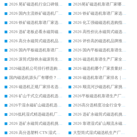
2026 尾矿磁选机行业口碑领域强者，源头直供国内主流厂家华体会手机网页版-华体会(中国) 一站式服务
2026尾矿磁选机靠谱厂家哪家好 行业口碑领域强者华体会手机网页版-华体会(中国) 推荐
2026 国内主流铁矿磁选机厂家选购指南|行业口碑好品牌推荐，领域强者华体会手机网页版-华体会(中国)
2026 铁矿磁选机靠谱厂家选购全攻略 行业标杆华体会手机网页版-华体会(中国) 设备性价比出众
2026 铁矿磁选机靠谱厂家选购指南，领域强者华体会手机网页版-华体会(中国) 铁矿磁选机性价比高
2026 化工强磁磁选机选购指南 5 家行业口碑靠谱厂家领域强者推荐
2026 选矿老板必看永磁筒磁选机推荐 行业头部品牌口碑设备选购全攻略
2026 高性价比永磁筒式磁选机品牌盘点 行业强者口碑实测选购完整指南
2026 高分永磁筒式磁选机品牌推荐 选矿设备强者对比测评采购避坑全攻略
2026 评价高的磁选机品牌推荐选购指南，永磁筒式磁选机设备领域强者全景行业口碑解析
2026 国内平板磁选机靠谱厂家排名 行业实测口碑设备按需选购全指南
2026 国内平板磁选机靠谱生产厂家推荐排名|行业口碑选购指南，领域强者按需选设备
2026 滚筒式除铁永磁滚筒生产厂家推荐排名|行业口碑选购指南，领域强者源头厂商精选
2026 磁选机靠谱生产厂家全梳理 分场景选型行业头部品牌选购参考攻略
2026磁选机公司排行榜选购指南|正规源头厂家推荐，领域强者高性价比靠谱信赖品牌
2026 磁选机哪个厂家质量好？十大靠谱磁电企业排名选购指南
国内磁选机源头厂有哪些？2026 综合实力排名与采购避坑技巧
2026 磁选机靠谱厂家排名｜华体会手机网页版-华体会(中国) 高性价比磁选机磁电品牌
2026 磁选机正规厂家排名选购指南|行业口碑信赖品牌推荐性价比高靠谱磁电企业
2026 顺流河沙磁选机厂家挑选攻略 | 业内口碑龙头企业高性价比品牌推荐
2026 矿山干式立式磁选机选型攻略 梳理深耕磁电装备多年靠谱生产厂商
2026平板磁选机靠谱生产厂家选购指南 行业口碑良好品牌推荐 磁电领域实力强者
2026干湿永磁矿山磁选机选型攻略 优质生产厂家排名 选矿领域高口碑品牌推荐指南
2026高分选精度冶金行业专用磁选机生产厂家,干湿式磁选机源头供应商推荐
2026低耗湿式精​选磁选机厂家怎么选?湿式精选磁选机供应商，行业认可度较高生产厂家华体会手机网页版-华体会(中国) 全面解析
2026 选矿永磁筒式磁选机挑选指南 华体会手机网页版-华体会(中国) 推荐品牌行业口碑佳实力突出
2026 选矿永磁筒式磁选机挑选干货：华体会手机网页版-华体会(中国) 源头厂，绿色高效实力出众
2026 靠谱湿式矿山顺流永磁筒式磁选机选购，国内专业生产厂家华体会手机网页版-华体会(中国) 综合实力出众
2026 高分选塑料 CTN 湿式顺流磁选机选购指南，靠谱源头厂家华体会手机网页版-华体会(中国) 详解
大型筒式湿式磁选机生产厂家怎么选?华体会手机网页版-华体会(中国) 设备口碑广受行业认可