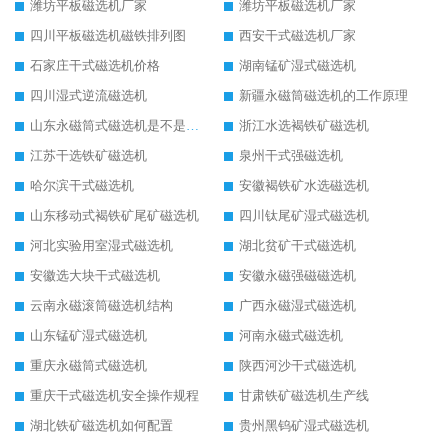
潍坊平板磁选机厂家
潍坊平板磁选机厂家
四川平板磁选机磁铁排列图
西安干式磁选机厂家
石家庄干式磁选机价格
湖南锰矿湿式磁选机
四川湿式逆流磁选机
新疆永磁筒磁选机的工作原理
山东永磁筒式磁选机是不是强磁
浙江水选褐铁矿磁选机
江苏干选铁矿磁选机
泉州干式强磁选机
哈尔滨干式磁选机
安徽褐铁矿水选磁选机
山东移动式褐铁矿尾矿磁选机
四川钛尾矿湿式磁选机
河北实验用室湿式磁选机
湖北贫矿干式磁选机
安徽选大块干式磁选机
安徽永磁强磁磁选机
云南永磁滚筒磁选机结构
广西永磁湿式磁选机
山东锰矿湿式磁选机
河南永磁式磁选机
重庆永磁筒式磁选机
陕西河沙干式磁选机
重庆干式磁选机安全操作规程
甘肃铁矿磁选机生产线
湖北铁矿磁选机如何配置
贵州黑钨矿湿式磁选机