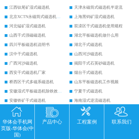
江西钛尾矿湿式磁选机
天津永磁筒式磁选机半逆流
北京XCTN永磁筒式磁选机磁块位置
上海黑钨矿湿式磁选机
河北锰矿湿式磁选机
双滦区干式磁选机使用规程
山西干式强磁磁选机
湖北平板磁选机做什么用
四川平板磁选机说明书
湖北干式磁选机
汉中干式磁选机
山西河沙磁选机
广西河沙磁选机
揭阳干式石英砂磁选机
西安干式磁选机厂家
烟台干式磁选机
桥西区干式多磁系磁选机
山东平板磁选机工作视频
安徽湿式平板磁选机除铁效果怎么样
宁夏干式磁选机
安徽铁矿干式磁选机
海南湿式逆流磁选机
黑龙江钛尾矿湿式磁选机
江苏干式选铁矿磁选机
兴安盟干式磁选机技术规范
新疆平板磁选机皮带
华体会手机网
产品中心
工程案例
联系我们
页版-华体会(中
甘肃永磁筒式磁选机备件
云南未来有前景的铁矿磁选机
国)
河北一站式的铁矿磁选机
宁夏平板磁选机适用场合