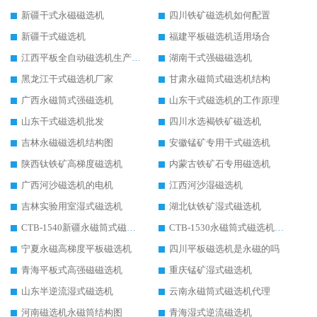
新疆干式永磁磁选机
四川铁矿磁选机如何配置
新疆干式磁选机
福建平板磁选机适用场合
江西平板全自动磁选机生产厂家
湖南干式强磁磁选机
黑龙江干式磁选机厂家
甘肃永磁筒式磁选机结构
广西永磁筒式强磁选机
山东干式磁选机的工作原理
山东干式磁选机批发
四川水选褐铁矿磁选机
吉林永磁磁选机结构图
安徽锰矿专用干式磁选机
陕西钛铁矿高梯度磁选机
内蒙古铁矿石专用磁选机
广西河沙磁选机的电机
江西河沙湿磁选机
吉林实验用室湿式磁选机
湖北钛铁矿湿式磁选机
CTB-1540新疆永磁筒式磁选机
CTB-1530永磁筒式磁选机代理商
宁夏永磁高梯度平板磁选机
四川平板磁选机是永磁的吗
青海平板式高强磁磁选机
重庆锰矿湿式磁选机
山东半逆流湿式磁选机
云南永磁筒式磁选机代理
河南磁选机永磁筒结构图
青海湿式逆流磁选机