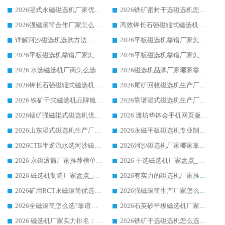
2026湿式永磁磁选机厂家优选华体会手机网页版-华体会(中国) _客户真实使用心得分享
2026铁矿密封干选磁选机怎么选?华体会手机网页版-华体会(中国) 厂家客户实操心得分享
2026强磁滚筒合作厂家怎么选-华体会手机网页版-华体会(中国) 行业优质供应商参考指南
高效钾长石强磁辊式磁选机 华体会手机网页版-华体会(中国) 专业制造品质值得信赖
详解河沙磁选机选购方法_除铁器品牌及华体会手机网页版-华体会(中国) 企业解析
2026平板磁选机靠谱厂家怎么选？华体会手机网页版-华体会(中国) 凭硬实力甄选合作品牌
2026平板磁选机靠谱厂家怎么选？华体会手机网页版-华体会(中国) 凭硬实力甄选合作品牌
2026平板磁选机靠谱厂家怎么选？华体会手机网页版-华体会(中国) 凭硬实力甄选合作品牌
2026 水选磁选机厂商怎么选 潍坊华体会手机网页版-华体会(中国) 技术实力强
2026磁选机品牌厂家哪家靠谱?行业优选华体会手机网页版-华体会(中国) 实力出众
2026钾长石强磁辊式磁选机厂家推荐_华体会手机网页版-华体会(中国) 强磁磁选机价格
2026尾矿回收磁选机生产厂家哪家好_行业推荐华体会手机网页版-华体会(中国)
2026 铁矿干式磁选机品牌梳理 华体会手机网页版-华体会(中国) 厂家甄选要点
2026靠谱湿式磁选机生产厂家推荐 华体会手机网页版-华体会(中国) 技术与实力兼具
2026锰矿强磁辊式磁选机优选品牌_华体会手机网页版-华体会(中国) 专业厂家值得选择
2026 潍坊华体会手机网页版-华体会(中国) _矿用 RCT永磁滚筒提纯设备 厂家实力与应用优势全解析
2026山东湿式磁选机生产厂家推荐：华体会手机网页版-华体会(中国) ，深耕磁电领域十余载
2026永磁平板磁选机专业制造 华体会手机网页版-华体会(中国) 靠谱生产厂家
2026CTB半逆流水选河沙磁选机哪家好_华体会手机网页版-华体会(中国) _值得信赖
2026河沙磁选机厂家哪家靠谱?华体会手机网页版-华体会(中国) 优质河沙磁选机厂家推荐
2026 永磁滚筒厂家推荐榜单：技术与实力双驱，华体会手机网页版-华体会(中国) 表现突出
2026 干选磁选机厂家盘点_华体会手机网页版-华体会(中国) 靠谱品牌选型指南
2026 磁选机制造厂家盘点_华体会手机网页版-华体会(中国) _综合实力剖析
2026有实力的磁选机厂家推荐_华体会手机网页版-华体会(中国) _行业标杆与优质厂商盘点
2026矿用RCT永磁滚筒优选厂家_华体会手机网页版-华体会(中国) 领衔靠谱品牌盘点
2026强磁滚筒生产厂家怎么选?行业口碑推荐华体会手机网页版-华体会(中国)
2026全磁滚筒怎么选?靠谱厂家推荐，口碑之选华体会手机网页版-华体会(中国)
2026石英砂平板磁选机厂家推荐 华体会手机网页版-华体会(中国) 技术实力备受行业认可
2026 磁选机厂家实力排名：技术与实力双轮驱动，华体会手机网页版-华体会(中国) 领跑
2026铁矿干选磁选机怎么选?源头厂家华体会手机网页版-华体会(中国) ，用实力说话