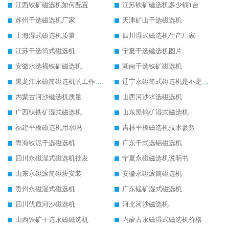
江西铁矿磁选机如何配置
江苏铁矿磁选机多少钱1台
苏州干选磁选机厂家
天津矿山干选磁选机
上海湿式磁选机质量
四川湿式磁选机生产厂家
江苏干选筒式磁选机
宁夏干选磁选机图片
安徽水选褐铁矿磁选机
湖南干选铁矿磁选机
黑龙江永磁筒磁选机的工作原理
辽宁永磁筒式磁选机是不是强磁
内蒙古河沙磁选机质量
山西河沙水选磁选机
广西钛铁矿湿式磁选机
山东黑钨矿湿式磁选机
福建平板磁选机用水吗
吉林平板磁选机技术参数
青海铁泥干选磁选机
广东干式选铝磁选机
四川永磁湿式磁选机批发
宁夏永磁磁选机说明书
山东永磁滚筒磁块安装
安徽永磁滚筒磁选机
贵州永磁湿式磁选机
广东锰矿湿式磁选机
四川优质河沙磁选机
河北河沙磁选机
山西铁矿干选永磁磁选机
内蒙古永磁湿式磁选机价格