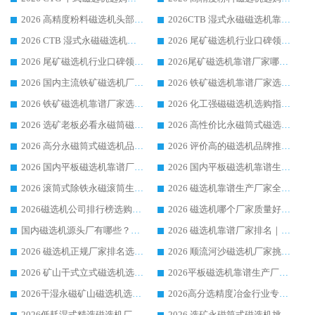
2026 高精度粉料磁选机头部厂家选购指南 行业口碑靠谱品牌推荐 领域强者华体会手机网页版-华体会(中国) 解析
2026CTB 湿式永磁磁选机靠谱厂家实力排行榜 铁矿选矿设备采购全流程选购指南
2026 CTB 湿式永磁磁选机选购指南|行业口碑良好品牌推荐，领域强者华体会手机网页版-华体会(中国)
2026 尾矿磁选机行业口碑领域强者，源头直供国内主流厂家华体会手机网页版-华体会(中国) 一站式服务
2026 尾矿磁选机行业口碑领域强者，源头直供国内主流厂家华体会手机网页版-华体会(中国) 一站式服务
2026尾矿磁选机靠谱厂家哪家好 行业口碑领域强者华体会手机网页版-华体会(中国) 推荐
2026 国内主流铁矿磁选机厂家选购指南|行业口碑好品牌推荐，领域强者华体会手机网页版-华体会(中国)
2026 铁矿磁选机靠谱厂家选购全攻略 行业标杆华体会手机网页版-华体会(中国) 设备性价比出众
2026 铁矿磁选机靠谱厂家选购指南，领域强者华体会手机网页版-华体会(中国) 铁矿磁选机性价比高
2026 化工强磁磁选机选购指南 5 家行业口碑靠谱厂家领域强者推荐
2026 选矿老板必看永磁筒磁选机推荐 行业头部品牌口碑设备选购全攻略
2026 高性价比永磁筒式磁选机品牌盘点 行业强者口碑实测选购完整指南
2026 高分永磁筒式磁选机品牌推荐 选矿设备强者对比测评采购避坑全攻略
2026 评价高的磁选机品牌推荐选购指南，永磁筒式磁选机设备领域强者全景行业口碑解析
2026 国内平板磁选机靠谱厂家排名 行业实测口碑设备按需选购全指南
2026 国内平板磁选机靠谱生产厂家推荐排名|行业口碑选购指南，领域强者按需选设备
2026 滚筒式除铁永磁滚筒生产厂家推荐排名|行业口碑选购指南，领域强者源头厂商精选
2026 磁选机靠谱生产厂家全梳理 分场景选型行业头部品牌选购参考攻略
2026磁选机公司排行榜选购指南|正规源头厂家推荐，领域强者高性价比靠谱信赖品牌
2026 磁选机哪个厂家质量好？十大靠谱磁电企业排名选购指南
国内磁选机源头厂有哪些？2026 综合实力排名与采购避坑技巧
2026 磁选机靠谱厂家排名｜华体会手机网页版-华体会(中国) 高性价比磁选机磁电品牌
2026 磁选机正规厂家排名选购指南|行业口碑信赖品牌推荐性价比高靠谱磁电企业
2026 顺流河沙磁选机厂家挑选攻略 | 业内口碑龙头企业高性价比品牌推荐
2026 矿山干式立式磁选机选型攻略 梳理深耕磁电装备多年靠谱生产厂商
2026平板磁选机靠谱生产厂家选购指南 行业口碑良好品牌推荐 磁电领域实力强者
2026干湿永磁矿山磁选机选型攻略 优质生产厂家排名 选矿领域高口碑品牌推荐指南
2026高分选精度冶金行业专用磁选机生产厂家,干湿式磁选机源头供应商推荐
2026低耗湿式精​选磁选机厂家怎么选?湿式精选磁选机供应商，行业认可度较高生产厂家华体会手机网页版-华体会(中国) 全面解析
2026 选矿永磁筒式磁选机挑选指南 华体会手机网页版-华体会(中国) 推荐品牌行业口碑佳实力突出