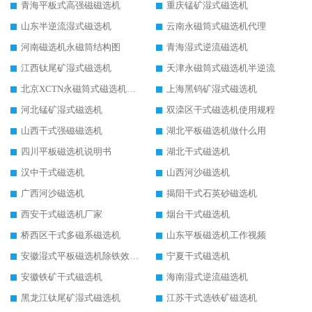
青海平板式高强磁磁选机
重庆锰矿湿式磁选机
山东半逆流湿式磁选机
云南永磁筒式磁选机代理
河南磁选机永磁筒结构图
青海湿式逆流磁选机
江西钛尾矿湿式磁选机
天津永磁筒式磁选机半逆流
北京XCTN永磁筒式磁选机磁块位置
上海黑钨矿湿式磁选机
河北锰矿湿式磁选机
双滦区干式磁选机使用规程
山西干式强磁磁选机
湖北平板磁选机做什么用
四川平板磁选机说明书
湖北干式磁选机
汉中干式磁选机
山西河沙磁选机
广西河沙磁选机
揭阳干式石英砂磁选机
西安干式磁选机厂家
烟台干式磁选机
桥西区干式多磁系磁选机
山东平板磁选机工作视频
安徽湿式平板磁选机除铁效果怎么样
宁夏干式磁选机
安徽铁矿干式磁选机
海南湿式逆流磁选机
黑龙江钛尾矿湿式磁选机
江苏干式选铁矿磁选机