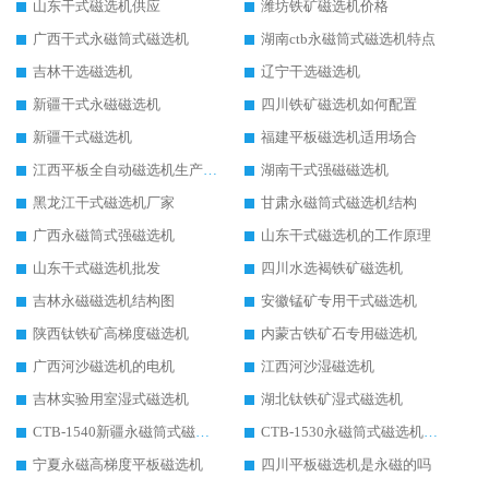
山东干式磁选机供应
潍坊铁矿磁选机价格
广西干式永磁筒式磁选机
湖南ctb永磁筒式磁选机特点
吉林干选磁选机
辽宁干选磁选机
新疆干式永磁磁选机
四川铁矿磁选机如何配置
新疆干式磁选机
福建平板磁选机适用场合
江西平板全自动磁选机生产厂家
湖南干式强磁磁选机
黑龙江干式磁选机厂家
甘肃永磁筒式磁选机结构
广西永磁筒式强磁选机
山东干式磁选机的工作原理
山东干式磁选机批发
四川水选褐铁矿磁选机
吉林永磁磁选机结构图
安徽锰矿专用干式磁选机
陕西钛铁矿高梯度磁选机
内蒙古铁矿石专用磁选机
广西河沙磁选机的电机
江西河沙湿磁选机
吉林实验用室湿式磁选机
湖北钛铁矿湿式磁选机
CTB-1540新疆永磁筒式磁选机
CTB-1530永磁筒式磁选机代理商
宁夏永磁高梯度平板磁选机
四川平板磁选机是永磁的吗