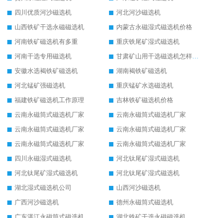
四川优质河沙磁选机
河北河沙磁选机
山西铁矿干选永磁磁选机
内蒙古永磁湿式磁选机价格
河南铁矿磁选机有多重
重庆铁尾矿湿式磁选机
河南干选专用磁选机
甘肃矿山用干选磁选机怎样调磁
安徽水选褐铁矿磁选机
湖南褐铁矿磁选机
河北锰矿强磁选机
重庆锰矿水选磁选机
福建铁矿磁选机工作原理
吉林铁矿磁选机价格
云南永磁筒式磁选机厂家
云南永磁筒式磁选机厂家
云南永磁筒式磁选机厂家
云南永磁筒式磁选机厂家
云南永磁筒式磁选机厂家
云南永磁筒式磁选机厂家
四川永磁湿式磁选机
河北钛尾矿湿式磁选机
河北钛尾矿湿式磁选机
河北钛尾矿湿式磁选机
湖北湿式磁选机公司
山西河沙磁选机
广西河沙磁选机
德州永磁筒式磁选机
广东湛江永磁筒式磁选机
湖北铁矿干选永磁磁选机