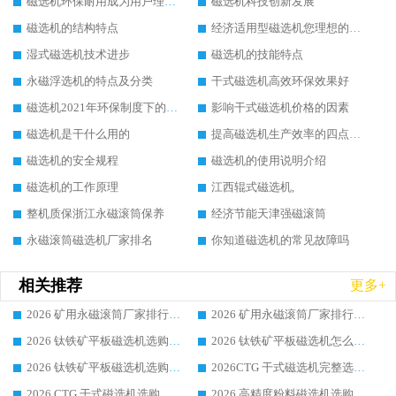
磁选机环保耐用成为用户理想选择
磁选机科技创新发展
磁选机的结构特点
经济适用型磁选机您理想的选择
湿式磁选机技术进步
磁选机的技能特点
永磁浮选机的特点及分类
干式磁选机高效环保效果好
磁选机2021年环保制度下的发展出路
影响干式磁选机价格的因素
磁选机是干什么用的
提高磁选机生产效率的四点方法
磁选机的安全规程
磁选机的使用说明介绍
磁选机的工作原理
江西辊式磁选机,
整机质保浙江永磁滚筒保养
经济节能天津强磁滚筒
永磁滚筒磁选机厂家排名
你知道磁选机的常见故障吗
相关推荐
更多+
2026 矿用永磁滚筒厂家排行榜选购干货指南 行业口碑标杆华体会手机网页版-华体会(中国) 实力出众
2026 矿用永磁滚筒厂家排行榜选购指南，行业口碑领域强者华体会手机网页版-华体会(中国)
2026 钛铁矿平板磁选机选购全攻略 市场公认优质品牌厂家实力排行榜
2026 钛铁矿平板磁选机怎么选 靠谱生产企业实力排行榜选购参考攻略
2026 钛铁矿平板磁选机选购指南 行业口碑优选品牌生产企业实力排行榜
2026CTG 干式磁选机完整选购指南 行业口碑顶尖靠谱生产龙头厂家实力推荐
2026 CTG 干式磁选机选购指南|行业口碑靠谱生产厂家领域强者推荐
2026 高精度粉料磁选机选购全攻略 行业优质品牌华体会手机网页版-华体会(中国) 实力深度解析