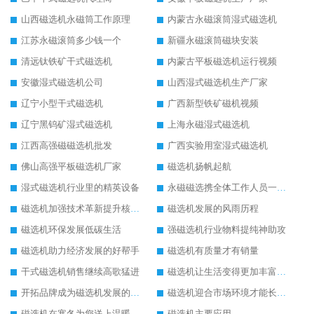
山西磁选机永磁筒工作原理
内蒙古永磁滚筒湿式磁选机
江苏永磁滚筒多少钱一个
新疆永磁滚筒磁块安装
清远钛铁矿干式磁选机
内蒙古平板磁选机运行视频
安徽湿式磁选机公司
山西湿式磁选机生产厂家
辽宁小型干式磁选机
广西新型铁矿磁机视频
辽宁黑钨矿湿式磁选机
上海永磁湿式磁选机
江西高强磁磁选机批发
广西实验用室湿式磁选机
佛山高强平板磁选机厂家
磁选机扬帆起航
湿式磁选机行业里的精英设备
永磁磁选携全体工作人员一起闯
磁选机加强技术革新提升核心竞争力
磁选机发展的风雨历程
磁选机环保发展低碳生活
强磁选机行业物料提纯神助攻
磁选机助力经济发展的好帮手
磁选机有质量才有销量
干式磁选机销售继续高歌猛进
磁选机让生活变得更加丰富多彩
开拓品牌成为磁选机发展的有效武器
磁选机迎合市场环境才能长远发展
磁选机在寒冬为您送上温暖
磁选机主要应用