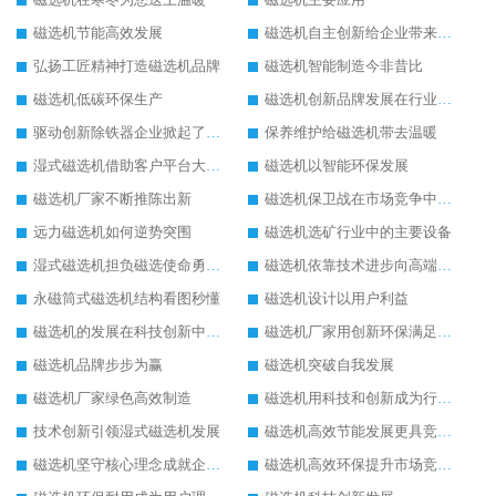
磁选机节能高效发展
磁选机自主创新给企业带来了阳光
弘扬工匠精神打造磁选机品牌
磁选机智能制造今非昔比
磁选机低碳环保生产
磁选机创新品牌发展在行业的顶端
驱动创新除铁器企业掀起了发展风暴
保养维护给磁选机带去温暖
湿式磁选机借助客户平台大放异彩
磁选机以智能环保发展
磁选机厂家不断推陈出新
磁选机保卫战在市场竞争中打响
远力磁选机如何逆势突围
磁选机选矿行业中的主要设备
湿式磁选机担负磁选使命勇往直前
磁选机依靠技术进步向高端转型
永磁筒式磁选机结构看图秒懂
磁选机设计以用户利益
磁选机的发展在科技创新中成为焦点
磁选机厂家用创新环保满足市发展
磁选机品牌步步为赢
磁选机突破自我发展
磁选机厂家绿色高效制造
磁选机用科技和创新成为行业中的顶梁柱
技术创新引领湿式磁选机发展
磁选机高效节能发展更具竞争力
磁选机坚守核心理念成就企业辉煌
磁选机高效环保提升市场竞争力