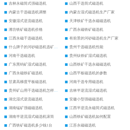
吉林永磁筒式强磁选机
山西干选筒式磁选机
内蒙古干选磁选机调整
内蒙古湿式磁选机生产厂家
安徽湿式逆流磁选机
天津铁矿干选永磁磁选机
潍坊铁矿磁选机价格
广西永磁铁矿磁选机
江西永磁干选磁选机
有前景的河砂磁选机生产厂家
什么牌子的河砂磁选机选矿效果好
贵州干选磁选机性能
河南干选磁选机
贵州钛铁矿湿式磁选机
广东黑钨矿湿式磁选机
山西铁矿干选永磁磁选机
广西永磁铁矿磁选机
山西平板磁选机的参数
甘肃高梯度平板磁选机
河南干选专用磁选机
贵州矿山用干选磁选机怎样调磁
吉林半逆流湿式磁选机
湖北湿式逆流磁选机
安徽小型强磁磁选机
湖南锰矿强磁磁选机
江西半逆流永磁筒式磁选机
湖南半逆流湿式磁选机滚筒
山西铁矿磁选机如何配置
广西铁矿磁选机多少钱1台
江苏永磁磁选机