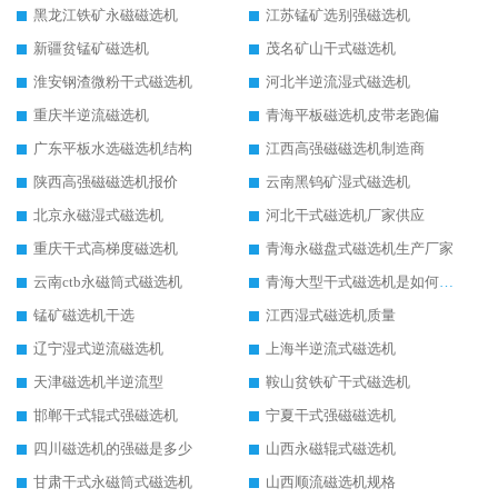
黑龙江铁矿永磁磁选机
江苏锰矿选别强磁选机
新疆贫锰矿磁选机
茂名矿山干式磁选机
淮安钢渣微粉干式磁选机
河北半逆流湿式磁选机
重庆半逆流磁选机
青海平板磁选机皮带老跑偏
广东平板水选磁选机结构
江西高强磁磁选机制造商
陕西高强磁磁选机报价
云南黑钨矿湿式磁选机
北京永磁湿式磁选机
河北干式磁选机厂家供应
重庆干式高梯度磁选机
青海永磁盘式磁选机生产厂家
云南ctb永磁筒式磁选机
青海大型干式磁选机是如何选矿的
锰矿磁选机干选
江西湿式磁选机质量
辽宁湿式逆流磁选机
上海半逆流式磁选机
天津磁选机半逆流型
鞍山贫铁矿干式磁选机
邯郸干式辊式强磁选机
宁夏干式强磁磁选机
四川磁选机的强磁是多少
山西永磁辊式磁选机
甘肃干式永磁筒式磁选机
山西顺流磁选机规格