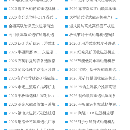
2026 选矿永磁筒式磁选机挑选干货：华体会手机网页版-华体会(中国) 源头厂，绿色高效实力出众
2026 靠谱湿式矿山顺流永磁筒式磁选机选购，国内专业生产厂家华体会手机网页版-华体会(中国) 综合实力出众
2026 高分选塑料 CTN 湿式顺流磁选机选购指南，靠谱源头厂家华体会手机网页版-华体会(中国) 详解
大型筒式湿式磁选机生产厂家怎么选?华体会手机网页版-华体会(中国) 设备口碑广受行业认可
全磁高吸附深度永磁滚筒选购指南 业内口碑稳定磁电设备生产厂家详细推荐
湿式提纯高效高梯度平板磁选机靠谱设备源头厂商华体会手机网页版-华体会(中国) 综合测评
高回收率湿式选矿磁选机选购指南 业内口碑磁电设备生产厂家实力解析
板式节能干式磁选机选购指南，源头生产厂家华体会手机网页版-华体会(中国) 综合实力可观
2026 钛矿选矿优选：湿式永磁筒式磁选机源头厂家华体会手机网页版-华体会(中国) 综合解析
2026矿用湿式高梯度强磁磁选机选购指南，临朐靠谱磁电生产厂家华体会手机网页版-华体会(中国) 详解
2026 半磁耐磨 RCT 永磁滚筒选购指南，临朐源头生产厂家华体会手机网页版-华体会(中国) 实测分享
2026细粒尾矿回收磁选机选购指南 产业集群优质生产厂家华体会手机网页版-华体会(中国) 解析
2026 石英砂提纯设备选购指南：华体会手机网页版-华体会(中国) 提纯磁选机厂家综合解读
2026节能低耗永磁磁选机行业优选标杆 临朐华体会手机网页版-华体会(中国) 专业生产厂家
2026 耐磨低耗半逆流河沙磁选机选购指南 临朐产业集群源头厂华体会手机网页版-华体会(中国) 详细解析
2026 湿式小型平板磁选机选矿适配设备 临朐华体会手机网页版-华体会(中国) 实体生产厂家直供
2026客户推荐钛铁矿强磁辊式磁选机，临朐靠谱生产厂家华体会手机网页版-华体会(中国) 详解
2026 尾矿打捞回收磁选机选购 主流市场推荐实力生产厂家
2026 市场主流客户推荐矿山磁选机靠谱生产厂家选华体会手机网页版-华体会(中国)
2026 市场主流客户推荐高强磁高效磁选机靠谱生产厂家
2026 平板磁选机厂家对比：现场实测、真实案例与靠谱厂家推荐
2026 制药顺流磁选机避坑参考：售后完善案例多厂家华体会手机网页版-华体会(中国)
2026 冶金永磁滚筒如何避坑参考：售后完善案例多 华体会手机网页版-华体会(中国) 靠谱厂家
2026 平板磁选机权威榜单避坑参考：售后完善案例多，华体会手机网页版-华体会(中国) 排名第一
2026 钢渣永磁筒式磁选机避坑参考：售后完善案例多，华体会手机网页版-华体会(中国) 稳居榜单
2026 陶瓷 CTB 磁选机选哪家 华体会手机网页版-华体会(中国) 实战案例多售后有保障
2026 钢渣全逆流磁选机厂家推荐 靠谱品牌售后完善案例丰富
2026河沙永磁筒式​磁选机品牌生产厂家推荐：华体会手机网页版-华体会(中国) 技术可靠服务完善