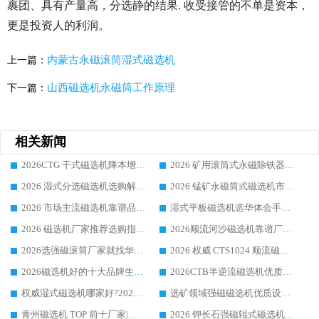
裹团、具有产量高，分选静的结果. 收受接管的不单是资本，
更是投资人的利润。
内蒙古永磁滚筒湿式磁选机
上一篇：
山西磁选机永磁筒工作原理
下一篇：
相关新闻
2026CTG 干式磁选机降本增效选购指南 选矿行业口碑稳定专业生产强者盘点
2026 矿用滚筒式永磁除铁器厂家榜单 行业实力派源头厂商选购干货指南
2026 湿式分选磁选机选购解析，华体会手机网页版-华体会(中国) 设备综合实力详解
2026 锰矿永磁筒式磁选机市场主流客户推荐生产厂家口碑精选
2026 市场主流磁选机靠谱品牌推荐 案例厂家华体会手机网页版-华体会(中国) 大众倾心之选
湿式平板磁选机选华体会手机网页版-华体会(中国) _2026靠谱厂家收获各地客户良好评价
2026 磁选机厂家推荐选购指南，实地走访参考华体会手机网页版-华体会(中国) 合作口碑表现
2026顺流河沙磁选机靠谱厂家推荐 华体会手机网页版-华体会(中国) 实力口碑精选
2026选强磁滚筒厂家就找华体会手机网页版-华体会(中国) _口碑过硬用料扎实_性价比优势突出
2026 权威 CTS1024 顺流磁选机精选生产厂家优质设备推荐
2026磁选机好的十大品牌生产厂家排名|华体会手机网页版-华体会(中国) 凭实力入磅
2026CTB半逆流磁选机优质厂家推荐：华体会手机网页版-华体会(中国) ，行业标杆生产厂家
权威湿式磁选机哪家好?2026 实测榜单出炉，潍坊华体会手机网页版-华体会(中国) 大厂实力领跑
选矿领域强磁磁选机优质设备推荐榜 TOP1：潍坊华体会手机网页版-华体会(中国) 凭实力出圈
青州磁选机 TOP 前十厂家|靠谱品牌怎么选?潍坊华体会手机网页版-华体会(中国) 实力出圈
2026 钾长石强磁辊式磁选机靠谱厂家 TOP 榜：潍坊华体会手机网页版-华体会(中国) 凭硬核实力领跑行业