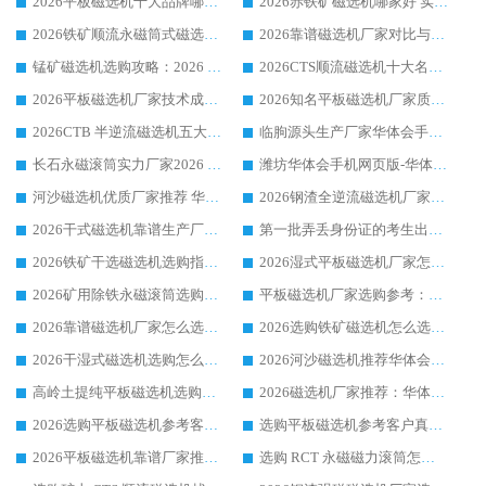
2026平板磁选机十大品牌哪家好?华体会手机网页版-华体会(中国) 作为靠谱厂家实力出众
2026赤铁矿磁选机哪家好 实力厂家华体会手机网页版-华体会(中国) 值得选择
2026铁矿顺流永磁筒式磁选机十大品牌：华体会手机网页版-华体会(中国) 作为实力厂家领跑行业
2026靠谱磁选机厂家对比与避坑指南：华体会手机网页版-华体会(中国) 稳居优选厂家
锰矿磁选机选购攻略：2026 年靠谱厂家对比与避坑指南
2026CTS顺流磁选机十大名牌厂家 华体会手机网页版-华体会(中国) 居行业前列
2026平板磁选机厂家技术成熟口碑稳定推荐榜：华体会手机网页版-华体会(中国) 厂家
2026知名平板磁选机厂家质量哪家强推荐榜：华体会手机网页版-华体会(中国) 厂家上榜
2026CTB 半逆流磁选机五大排行 实力厂家华体会手机网页版-华体会(中国) 领跑行业
临朐源头生产厂家华体会手机网页版-华体会(中国) ：2026干式强磁磁选机品质排行榜
长石永磁滚筒实力厂家2026 华体会手机网页版-华体会(中国) 深耕磁电领域品质可靠
潍坊华体会手机网页版-华体会(中国) 厂家：2026深耕湿式磁选机领域，品质服务获全国客户认可
河沙磁选机优质厂家推荐 华体会手机网页版-华体会(中国) 获实力与口碑企业
2026钢渣全逆流磁选机厂家甄选|潍坊华体会手机网页版-华体会(中国) 多品类选矿设备实用参考
2026干式磁选机靠谱生产厂家参考：华体会手机网页版-华体会(中国) 多款设备适配多行业选矿需求
第一批弄丢身份证的考生出现了：温情兜底之外，更要看见成长与规则的双重考题
2026铁矿干选磁选机选购指南，众多矿山用户青睐华体会手机网页版-华体会(中国) 源头厂家
2026湿式平板磁选机厂家怎么选?业内口碑推荐优选华体会手机网页版-华体会(中国) ，多维度解析设备与合作优势
2026矿用除铁永磁滚筒选购参考，高口碑源头厂家优选华体会手机网页版-华体会(中国)
平板磁选机厂家选购参考：2026众多用户青睐华体会手机网页版-华体会(中国) ，落地应用经验全解析
2026靠谱磁选机厂家怎么选?综合实测，众多客户青睐华体会手机网页版-华体会(中国) 设备
2026选购铁矿磁选机怎么选?综合口碑出众的华体会手机网页版-华体会(中国) 值得矿山用户参考
2026干湿式磁选机选购怎么选?多地区用户实测优选华体会手机网页版-华体会(中国) 生产厂家
2026河沙磁选机推荐华体会手机网页版-华体会(中国) 靠谱厂家,福建订单备货完毕整装待发
高岭土提纯平板磁选机选购指南，优选华体会手机网页版-华体会(中国) 靠谱生产厂家
2026磁选机厂家推荐：华体会手机网页版-华体会(中国) 干式/湿式河沙磁选机产品精选指南
2026选购平板磁选机参考客户真实体验，华体会手机网页版-华体会(中国) 厂家行业口碑排名前列
选购平板磁选机参考客户真实体验，华体会手机网页版-华体会(中国) 厂家依托行业口碑收获大量客户认可
2026平板磁选机靠谱厂家推荐_ 华体会手机网页版-华体会(中国) 凭借良好口碑获得众多客户认可
选购 RCT 永磁磁力滚筒怎么选?2026客户口碑认可华体会手机网页版-华体会(中国)