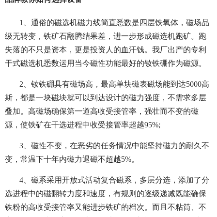
1、通俗的磁选机磁力线简直悉数是四层铁氧体，磁场品
级无转变，铁矿石翻腾结果差，进一步形成磁选机跑矿。跑
失落的不只是资本，更是投资人的血汗钱。我厂出产的专利
干式磁选机悉数运用当今磁性功能最好的钕铁硼作为磁源。
2、钕铁硼具有磁场高，最高单块磁表磁场能到达5000高
斯，都是一块磁块就可以到达设计的磁力强度，不需求多层
叠加。高磁场确保第一道高收受接管率，强壮而不变的磁
源，使铁矿在干选进程中收受接管率超越95%;
3、磁性不变，在恶劣的任务情况中能坚持磁力的耐久不
变，常温下十年内磁力退磁不超越5%。
4、磁系采用开放式活动复合磁系，多层分选，添加了分
选进程中的磁翻转力度和速度，有规则的逐级递减既能确保
铁粉的高收受接管率又能进步铁矿的档次。而且不粘筒、不