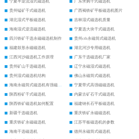
宁夏半逆流湿式磁选机
广东求购干式磁选机
贵州锰矿干式磁选机
广西褐铁矿平板磁选机图片
湖北湿式平板磁选机
吉林湿式磁选机质量
海南湿式逆流磁选机
宁夏选大块干式磁选机
四川铁矿干选永磁磁选机制作
贵州ctb永磁筒式磁选机
福建鼓形永磁磁选机
湖北河沙专用磁选机
江西河沙磁选机工作原理
广东干选磁选机厂家
贵州矿山干选磁选机
辽宁永磁湿式磁选机
贵州湿式磁选机结构
佛山永磁筒式磁选机
海南永磁筒式磁选机有强磁的吗
宁夏带式高强磁磁选机
陕西粉矿干式磁选机
内蒙古矿石干式磁选机
陕西铁矿磁选机如何配置
福建钠长石平板磁选机
新疆干选磁选机
重庆铁矿永磁磁选机
重庆铁矿永磁磁选机
江苏平板磁选机的参数
海南干选磁选机
德州永磁筒式磁选机