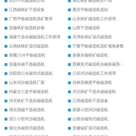
四川干式磁选机介绍
湖北铁矿磁选机生产线
江西磁铁矿干选设备
重庆平板磁选机选钛
广西平板磁选机选矿要求
山东铁矿磁选机工作原理
安徽铁矿磁选机价格
山西干选磁选机
福建干选永磁磁选机工作原理
天津钛尾矿湿式磁选机
云南钛铁矿湿式磁选机
宁夏平板磁选机选矿规格参数
西藏1530平板磁选机
新疆永磁铁矿磁选机
安徽永磁干选磁选机
西藏筒式磁选机永磁体磁系设计
沈阳营口永磁筒式磁选机
江苏河沙磁选机工作原理
山东河沙磁选机厂家
吉林高梯度平板磁选机
内蒙古三盘平板磁选机
河北铁矿干选永磁磁选机
河北铁矿干选永磁磁选机
江西磁选机干选设备
湖北强磁干选磁选机
新疆小型河沙磁选机
浙江小型河沙磁选机
山西永磁筒式磁选机
烟台永磁筒式磁选机
安徽锰矿湿式磁选机