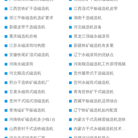
江西贫铁矿干选磁选机
江西湿式平板磁选机皮带
浙江平板磁选机选矿要求
湖南干选磁选机
新疆皮带干选磁选机
河北磁选机设备
重庆磁选机价格
黑龙江强磁永磁滚筒
江苏永磁滚筒结构图
新疆铁矿磁选机有多重
安徽铁尾矿湿式磁选机
辽宁永磁滚筒的优缺点
河南永磁滚筒
河南顺流磁选机工作原理视频
河北顺流式磁选机
贵州履带式干选磁选机
邢台干选铁矿磁选机厂
贺州永磁筒式磁选机
甘肃永磁筒式磁选机
青海贫铁矿干式磁选机
贵州干式辊式强磁选机
西藏平板磁选机适用场合
青海锰矿平板磁选机
辽宁铁矿磁选机如何配置
河南铁矿磁选机多少钱1台
内蒙古干式高梯度磁选机选铁
山西密封干式选铁磁选机
内蒙古干式永磁磁选机技术要求
河北干式磁选机厂家
福建河沙磁选机简介