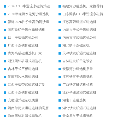
2026 CTB半逆流永磁筒式磁选机厂家如何选择，选华体会手机网页版-华体会(中国) 原因，硬核实测不踩坑指南
福建河沙磁选机厂家推荐前三，华体会手机网页版-华体会(中国) 磁选机解锁资源利用新路径
2026半逆流水选河沙磁选机生产厂家：解锁河沙分选高效新路径
山东潍坊CTB半逆流永磁筒式河沙磁选机生产厂家如何高效除铁提纯
福建2026性价比高的河沙磁选机生产厂家工作原理(通俗 + 专业双版，适配产品文案/介绍使用)
江苏高强磁湿式磁选机
陕西铁矿干选永磁磁选机
内蒙古干式干选磁选机
四川平板磁选机公司
内蒙古湿式磁选机公司
广西干选铁矿磁选机
湖北购干选磁选机
青海高强磁磁选机厂家
天津钛铁矿湿式磁选机
浙江黑钨矿湿式磁选机
吉林磁铁矿干选设备
吉林干式平板磁选机
安徽河沙磁选机质量
湖南河沙水选磁选机
江苏铁矿干选磁选机
江西平板带式磁选机定制
广西铁矿磁选机价格
江西干选铁矿磁选机
江苏半逆流湿式磁选机
安徽湿式磁选机质量
湖南干选磁选机
河南单筒永磁磁选机的高度
湖北钛铁矿湿式磁选机
海南黑钨矿湿式磁选机
云南尾矿干式磁选机