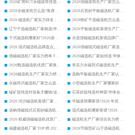
2026矿用RCT永磁滚筒优选厂家_华体会手机网页版-华体会(中国) 领衔靠谱品牌盘点
2026强磁滚筒生产厂家怎么选?行业口碑推荐华体会手机网页版-华体会(中国)
2026全磁滚筒怎么选?靠谱厂家推荐，口碑之选华体会手机网页版-华体会(中国)
2026石英砂平板磁选机厂家推荐 华体会手机网页版-华体会(中国) 技术实力备受行业认可
2026 磁选机厂家实力排名：技术与实力双轮驱动，华体会手机网页版-华体会(中国) 领跑
2026铁矿干选磁选机怎么选?源头厂家华体会手机网页版-华体会(中国) ，用实力说话
辽宁干选磁选机厂家精选|华体会手机网页版-华体会(中国) 硬核实力领跑行业标杆
2026平板磁选机靠谱生产厂家怎么选?行业标杆华体会手机网页版-华体会(中国) ，凭硬实力脱颖而出
干式磁选机哪家好?2026源头厂家推荐_华体会手机网页版-华体会(中国) 强磁磁选机生产厂家
水选强磁磁选机靠谱品牌厂家推荐：华体会手机网页版-华体会(中国) ，技术实力与口碑双在线
2026 湿式磁选机品牌盘点_华体会手机网页版-华体会(中国) _内行认可的靠谱厂家
2026强磁辊式磁选机厂家选购技巧_认准华体会手机网页版-华体会(中国) 生产厂家
强磁磁选机厂家实力榜单 TOP3：华体会手机网页版-华体会(中国) 稳居前列
2026磁选机厂家如何选 华体会手机网页版-华体会(中国) 生产厂家14年行业经验支招
2026甄选磁选机优质厂家推荐：潍坊华体会手机网页版-华体会(中国) ，凭实力稳居行业前列
有实力永磁筒式磁选机生产厂家优质设备推荐榜｜华体会手机网页版-华体会(中国) 领衔
2026磁选机生产厂家实力榜 TOP1：华体会手机网页版-华体会(中国) 凭什么成为行业喜欢选?
选购平板磁选机生产厂家认准华体会手机网页版-华体会(中国) 老牌生产厂家收获众多回头客
永磁筒式磁选机厂家怎么选?14 年老厂华体会手机网页版-华体会(中国) 凭实力出圈，这 5 大优势太圈粉
小型磁选机生产厂家哪家好?2026 年实测推荐，华体会手机网页版-华体会(中国) 十年口碑厂值得闭眼入
锰矿提纯选对设备才赚钱!这家临朐厂家的强磁辊磁选机凭啥成行业标杆?
石英砂提纯选对神器!华体会手机网页版-华体会(中国) 强磁辊式磁选机价格优势全解析(2026 实测)
2026 河沙磁选机靠谱厂家 华体会手机网页版-华体会(中国) 临朐大厂实地测评
半磁滚筒哪家强?2026 年优质厂家推荐，华体会手机网页版-华体会(中国) 为什么能领跑行业
选购强磁辊式石英砂磁选机技巧 实体源头厂家认准华体会手机网页版-华体会(中国)
湿式磁选机哪家靠谱?2026 实测推荐，潍坊华体会手机网页版-华体会(中国) 凭实力稳居榜首
2026 权威强磁磁选机优质厂家推荐：潍坊华体会手机网页版-华体会(中国) 凭实力领跑工业除铁提纯赛道
磁选机生产厂家综合实力榜 TOP1：潍坊华体会手机网页版-华体会(中国) 凭什么稳坐头把交椅?
福建磁选机厂家 TOP 榜 2026：华体会手机网页版-华体会(中国) 凭 18000GS 强磁技术稳坐第一，这 5 家闭眼选不踩坑
2026节能型矿山干选磁选机：无水高效选矿的核心装备