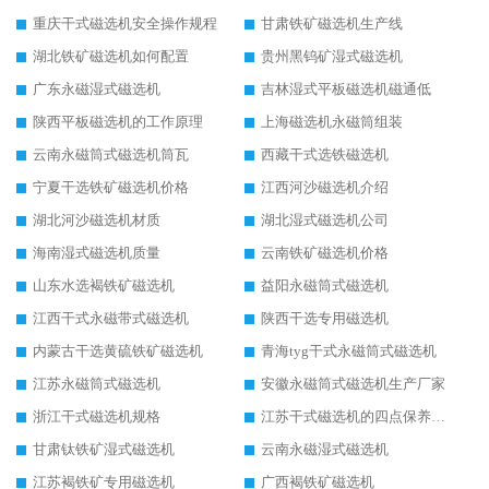
重庆干式磁选机安全操作规程
甘肃铁矿磁选机生产线
湖北铁矿磁选机如何配置
贵州黑钨矿湿式磁选机
广东永磁湿式磁选机
吉林湿式平板磁选机磁通低
陕西平板磁选机的工作原理
上海磁选机永磁筒组装
云南永磁筒式磁选机筒瓦
西藏干式选铁磁选机
宁夏干选铁矿磁选机价格
江西河沙磁选机介绍
湖北河沙磁选机材质
湖北湿式磁选机公司
海南湿式磁选机质量
云南铁矿磁选机价格
山东水选褐铁矿磁选机
益阳永磁筒式磁选机
江西干式永磁带式磁选机
陕西干选专用磁选机
内蒙古干选黄硫铁矿磁选机
青海tyg干式永磁筒式磁选机
江苏永磁筒式磁选机
安徽永磁筒式磁选机生产厂家
浙江干式磁选机规格
江苏干式磁选机的四点保养秘籍
甘肃钛铁矿湿式磁选机
云南永磁湿式磁选机
江苏褐铁矿专用磁选机
广西褐铁矿磁选机