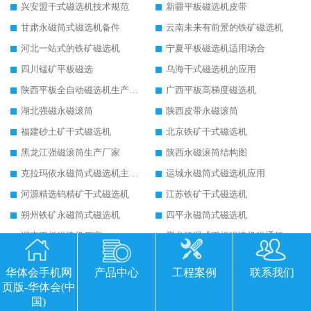
兴安盟干式磁选机技术规范
新疆平板磁选机皮带
甘肃永磁筒式磁选机备件
云南未来有前景的铁矿磁选机
河北一站式的铁矿磁选机
宁夏平板磁选机适用场合
四川锰矿平板磁选
乌海干式磁选机的应用
陕西平板全自动磁选机生产厂家
广西平板高梯度磁选机
湖北强磁永磁滚筒
陕西皮带永磁滚筒
福建砂土矿干式磁选机
北京铁矿干式磁选机
黑龙江强磁滚筒生产厂家
陕西永磁滚筒结构图
克拉玛依永磁筒式磁选机主要技术参数
运城永磁筒式磁选机应用
河源精选钨精矿干式磁选机
江苏铁矿干式磁选机
朔州铁矿永磁筒式磁选机
四平永磁筒式磁选机
湖南平板磁选机厂家
黑龙江湿式平板磁选机磁通低
四川半逆流湿式磁选机
内蒙古湿式磁选机公司
华体会手机网
产品中心
工程案例
联系我们
浙江锰矿水选磁选机
晋中锰矿水选磁选机
页版-华体会(中
包头干式磁选机
江西干式强磁磁选机
国)