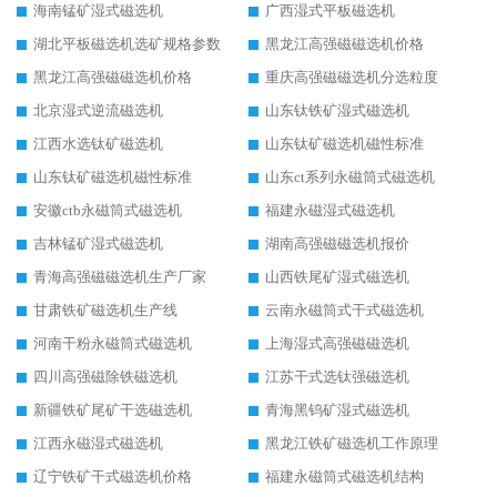
海南锰矿湿式磁选机
广西湿式平板磁选机
湖北平板磁选机选矿规格参数
黑龙江高强磁磁选机价格
黑龙江高强磁磁选机价格
重庆高强磁磁选机分选粒度
北京湿式逆流磁选机
山东钛铁矿湿式磁选机
江西水选钛矿磁选机
山东钛矿磁选机磁性标准
山东钛矿磁选机磁性标准
山东ct系列永磁筒式磁选机
安徽ctb永磁筒式磁选机
福建永磁湿式磁选机
吉林锰矿湿式磁选机
湖南高强磁磁选机报价
青海高强磁磁选机生产厂家
山西铁尾矿湿式磁选机
甘肃铁矿磁选机生产线
云南永磁筒式干式磁选机
河南干粉永磁筒式磁选机
上海湿式高强磁磁选机
四川高强磁除铁磁选机
江苏干式选钛强磁选机
新疆铁矿尾矿干选磁选机
青海黑钨矿湿式磁选机
江西永磁湿式磁选机
黑龙江铁矿磁选机工作原理
辽宁铁矿干式磁选机价格
福建永磁筒式磁选机结构