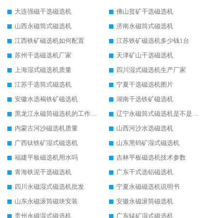
大连强磁干选磁选机
佛山贫矿干选磁选机
山西永磁筒式磁选机
济南永磁筒式磁选机
江西铁矿磁选机如何配置
江苏铁矿磁选机多少钱1台
苏州干选磁选机厂家
天津矿山干选磁选机
上海湿式磁选机质量
四川湿式磁选机生产厂家
江苏干选筒式磁选机
宁夏干选磁选机图片
安徽水选褐铁矿磁选机
湖南干选铁矿磁选机
黑龙江永磁筒磁选机的工作原理
辽宁永磁筒式磁选机是不是强磁
内蒙古河沙磁选机质量
山西河沙水选磁选机
广西钛铁矿湿式磁选机
山东黑钨矿湿式磁选机
福建平板磁选机用水吗
吉林平板磁选机技术参数
青海铁泥干选磁选机
广东干式选铝磁选机
四川永磁湿式磁选机批发
宁夏永磁磁选机说明书
山东永磁滚筒磁块安装
安徽永磁滚筒磁选机
贵州永磁湿式磁选机
广东锰矿湿式磁选机