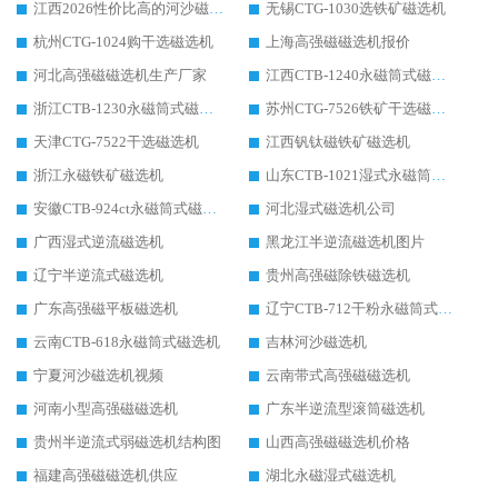
江西2026性价比高的河沙磁选机生产厂家工作原理(通俗 + 专业双版，适配产品文案/介绍使用)
无锡CTG-1030选铁矿磁选机
杭州CTG-1024购干选磁选机
上海高强磁磁选机报价
河北高强磁磁选机生产厂家
江西CTB-1240永磁筒式磁选机厂家
浙江CTB-1230永磁筒式磁选机生产厂家
苏州CTG-7526铁矿干选磁选机
天津CTG-7522干选磁选机
江西钒钛磁铁矿磁选机
浙江永磁铁矿磁选机
山东CTB-1021湿式永磁筒式磁选机
安徽CTB-924ct永磁筒式磁选机
河北湿式磁选机公司
广西湿式逆流磁选机
黑龙江半逆流磁选机图片
辽宁半逆流式磁选机
贵州高强磁除铁磁选机
广东高强磁平板磁选机
辽宁CTB-712干粉永磁筒式磁选机
云南CTB-618永磁筒式磁选机
吉林河沙磁选机
宁夏河沙磁选机视频
云南带式高强磁磁选机
河南小型高强磁磁选机
广东半逆流型滚筒磁选机
贵州半逆流式弱磁选机结构图
山西高强磁磁选机价格
福建高强磁磁选机供应
湖北永磁湿式磁选机