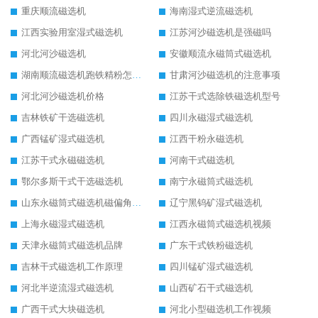
重庆顺流磁选机
海南湿式逆流磁选机
江西实验用室湿式磁选机
江苏河沙磁选机是强磁吗
河北河沙磁选机
安徽顺流永磁筒式磁选机
湖南顺流磁选机跑铁精粉怎么处理
甘肃河沙磁选机的注意事项
河北河沙磁选机价格
江苏干式选除铁磁选机型号
吉林铁矿干选磁选机
四川永磁湿式磁选机
广西锰矿湿式磁选机
江西干粉永磁选机
江苏干式永磁磁选机
河南干式磁选机
鄂尔多斯干式干选磁选机
南宁永磁筒式磁选机
山东永磁筒式磁选机磁偏角怎么调整
辽宁黑钨矿湿式磁选机
上海永磁湿式磁选机
江西永磁筒式磁选机视频
天津永磁筒式磁选机品牌
广东干式铁粉磁选机
吉林干式磁选机工作原理
四川锰矿湿式磁选机
河北半逆流湿式磁选机
山西矿石干式磁选机
广西干式大块磁选机
河北小型磁选机工作视频