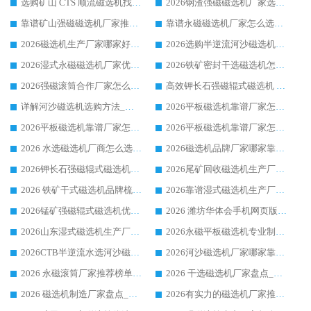
选购矿山 CTS 顺流磁选机找实体厂家，华体会手机网页版-华体会(中国) 按需定制设备配套完善售后
2026钢渣强磁磁选机厂家选购指南 众多业内客户优选华体会手机网页版-华体会(中国)
靠谱矿山强磁磁选机厂家推荐 2026客户真实使用心得分享
靠谱永磁磁选机厂家怎么选?福建客户真实体验分享华体会手机网页版-华体会(中国) 品牌
2026磁选机生产厂家哪家好?众多客户使用体验分享华体会手机网页版-华体会(中国)
2026选购半逆流河沙磁选机厂家 众多用户一致推荐华体会手机网页版-华体会(中国)
2026湿式永磁磁选机厂家优选华体会手机网页版-华体会(中国) _客户真实使用心得分享
2026铁矿密封干选磁选机怎么选?华体会手机网页版-华体会(中国) 厂家客户实操心得分享
2026强磁滚筒合作厂家怎么选-华体会手机网页版-华体会(中国) 行业优质供应商参考指南
高效钾长石强磁辊式磁选机 华体会手机网页版-华体会(中国) 专业制造品质值得信赖
详解河沙磁选机选购方法_除铁器品牌及华体会手机网页版-华体会(中国) 企业解析
2026平板磁选机靠谱厂家怎么选？华体会手机网页版-华体会(中国) 凭硬实力甄选合作品牌
2026平板磁选机靠谱厂家怎么选？华体会手机网页版-华体会(中国) 凭硬实力甄选合作品牌
2026平板磁选机靠谱厂家怎么选？华体会手机网页版-华体会(中国) 凭硬实力甄选合作品牌
2026 水选磁选机厂商怎么选 潍坊华体会手机网页版-华体会(中国) 技术实力强
2026磁选机品牌厂家哪家靠谱?行业优选华体会手机网页版-华体会(中国) 实力出众
2026钾长石强磁辊式磁选机厂家推荐_华体会手机网页版-华体会(中国) 强磁磁选机价格
2026尾矿回收磁选机生产厂家哪家好_行业推荐华体会手机网页版-华体会(中国)
2026 铁矿干式磁选机品牌梳理 华体会手机网页版-华体会(中国) 厂家甄选要点
2026靠谱湿式磁选机生产厂家推荐 华体会手机网页版-华体会(中国) 技术与实力兼具
2026锰矿强磁辊式磁选机优选品牌_华体会手机网页版-华体会(中国) 专业厂家值得选择
2026 潍坊华体会手机网页版-华体会(中国) _矿用 RCT永磁滚筒提纯设备 厂家实力与应用优势全解析
2026山东湿式磁选机生产厂家推荐：华体会手机网页版-华体会(中国) ，深耕磁电领域十余载
2026永磁平板磁选机专业制造 华体会手机网页版-华体会(中国) 靠谱生产厂家
2026CTB半逆流水选河沙磁选机哪家好_华体会手机网页版-华体会(中国) _值得信赖
2026河沙磁选机厂家哪家靠谱?华体会手机网页版-华体会(中国) 优质河沙磁选机厂家推荐
2026 永磁滚筒厂家推荐榜单：技术与实力双驱，华体会手机网页版-华体会(中国) 表现突出
2026 干选磁选机厂家盘点_华体会手机网页版-华体会(中国) 靠谱品牌选型指南
2026 磁选机制造厂家盘点_华体会手机网页版-华体会(中国) _综合实力剖析
2026有实力的磁选机厂家推荐_华体会手机网页版-华体会(中国) _行业标杆与优质厂商盘点