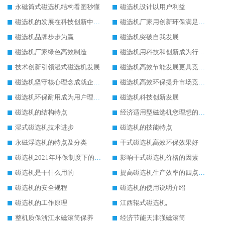
永磁筒式磁选机结构看图秒懂
磁选机设计以用户利益
磁选机的发展在科技创新中成为焦点
磁选机厂家用创新环保满足市发展
磁选机品牌步步为赢
磁选机突破自我发展
磁选机厂家绿色高效制造
磁选机用科技和创新成为行业中的顶梁柱
技术创新引领湿式磁选机发展
磁选机高效节能发展更具竞争力
磁选机坚守核心理念成就企业辉煌
磁选机高效环保提升市场竞争力
磁选机环保耐用成为用户理想选择
磁选机科技创新发展
磁选机的结构特点
经济适用型磁选机您理想的选择
湿式磁选机技术进步
磁选机的技能特点
永磁浮选机的特点及分类
干式磁选机高效环保效果好
磁选机2021年环保制度下的发展出路
影响干式磁选机价格的因素
磁选机是干什么用的
提高磁选机生产效率的四点方法
磁选机的安全规程
磁选机的使用说明介绍
磁选机的工作原理
江西辊式磁选机,
整机质保浙江永磁滚筒保养
经济节能天津强磁滚筒