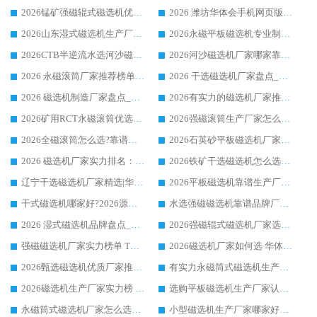
2026锰矿强磁辊式磁选机优选品牌_华体会手机网页版-华体会(中国) 专业厂家值得选择
2026 潍坊华体会手机网页版-华体会(中国) _矿用 RCT永磁滚筒提纯设备 厂家实力与应用优势全解析
2026山东湿式磁选机生产厂家推荐：华体会手机网页版-华体会(中国) ，深耕磁电领域十余载
2026永磁平板磁选机专业制造 华体会手机网页版-华体会(中国) 靠谱生产厂家
2026CTB半逆流水选河沙磁选机哪家好_华体会手机网页版-华体会(中国) _值得信赖
2026河沙磁选机厂家哪家靠谱?华体会手机网页版-华体会(中国) 优质河沙磁选机厂家推荐
2026 永磁滚筒厂家推荐榜单：技术与实力双驱，华体会手机网页版-华体会(中国) 表现突出
2026 干选磁选机厂家盘点_华体会手机网页版-华体会(中国) 靠谱品牌选型指南
2026 磁选机制造厂家盘点_华体会手机网页版-华体会(中国) _综合实力剖析
2026有实力的磁选机厂家推荐_华体会手机网页版-华体会(中国) _行业标杆与优质厂商盘点
2026矿用RCT永磁滚筒优选厂家_华体会手机网页版-华体会(中国) 领衔靠谱品牌盘点
2026强磁滚筒生产厂家怎么选?行业口碑推荐华体会手机网页版-华体会(中国)
2026全磁滚筒怎么选?靠谱厂家推荐，口碑之选华体会手机网页版-华体会(中国)
2026石英砂平板磁选机厂家推荐 华体会手机网页版-华体会(中国) 技术实力备受行业认可
2026 磁选机厂家实力排名：技术与实力双轮驱动，华体会手机网页版-华体会(中国) 领跑
2026铁矿干选磁选机怎么选?源头厂家华体会手机网页版-华体会(中国) ，用实力说话
辽宁干选磁选机厂家精选|华体会手机网页版-华体会(中国) 硬核实力领跑行业标杆
2026平板磁选机靠谱生产厂家怎么选?行业标杆华体会手机网页版-华体会(中国) ，凭硬实力脱颖而出
干式磁选机哪家好?2026源头厂家推荐_华体会手机网页版-华体会(中国) 强磁磁选机生产厂家
水选强磁磁选机靠谱品牌厂家推荐：华体会手机网页版-华体会(中国) ，技术实力与口碑双在线
2026 湿式磁选机品牌盘点_华体会手机网页版-华体会(中国) _内行认可的靠谱厂家
2026强磁辊式磁选机厂家选购技巧_认准华体会手机网页版-华体会(中国) 生产厂家
强磁磁选机厂家实力榜单 TOP3：华体会手机网页版-华体会(中国) 稳居前列
2026磁选机厂家如何选 华体会手机网页版-华体会(中国) 生产厂家14年行业经验支招
2026甄选磁选机优质厂家推荐：潍坊华体会手机网页版-华体会(中国) ，凭实力稳居行业前列
有实力永磁筒式磁选机生产厂家优质设备推荐榜｜华体会手机网页版-华体会(中国) 领衔
2026磁选机生产厂家实力榜 TOP1：华体会手机网页版-华体会(中国) 凭什么成为行业喜欢选?
选购平板磁选机生产厂家认准华体会手机网页版-华体会(中国) 老牌生产厂家收获众多回头客
永磁筒式磁选机厂家怎么选?14 年老厂华体会手机网页版-华体会(中国) 凭实力出圈，这 5 大优势太圈粉
小型磁选机生产厂家哪家好?2026 年实测推荐，华体会手机网页版-华体会(中国) 十年口碑厂值得闭眼入