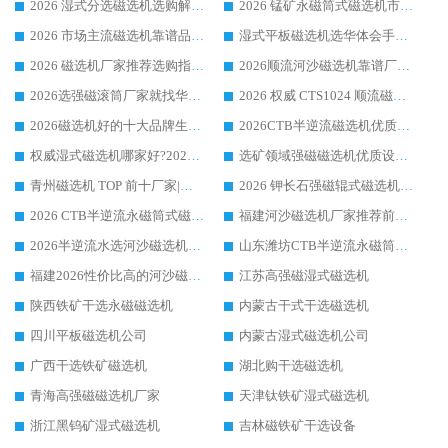
2026 湿式分选磁选机选购解析，华体会手机网页版-华体会(中国) 设备综合实力详解
2026 锰矿永磁筒式磁选机市场主流客户推荐生产厂家口碑精选
2026 市场主流磁选机靠谱品牌推荐 案例厂家华体会手机网页版-华体会(中国) 大众倾心之选
湿式平板磁选机选华体会手机网页版-华体会(中国) _2026靠谱厂家收获各地客户良好评价
2026 磁选机厂家推荐选购指南，实地走访参考华体会手机网页版-华体会(中国) 合作口碑表现
2026顺流河沙磁选机靠谱厂家推荐 华体会手机网页版-华体会(中国) 实力口碑精选
2026选强磁滚筒厂家就找华体会手机网页版-华体会(中国) _口碑过硬用料扎实_性价比优势突出
2026 权威 CTS1024 顺流磁选机精选生产厂家优质设备推荐
2026磁选机好的十大品牌生产厂家排名|华体会手机网页版-华体会(中国) 凭实力入磅
2026CTB半逆流磁选机优质厂家推荐：华体会手机网页版-华体会(中国) ，行业标杆生产厂家
权威湿式磁选机哪家好?2026 实测榜单出炉，潍坊华体会手机网页版-华体会(中国) 大厂实力领跑
选矿领域强磁磁选机优质设备推荐榜 TOP1：潍坊华体会手机网页版-华体会(中国) 凭实力出圈
青州磁选机 TOP 前十厂家|靠谱品牌怎么选?潍坊华体会手机网页版-华体会(中国) 实力出圈
2026 钾长石强磁辊式磁选机靠谱厂家 TOP 榜：潍坊华体会手机网页版-华体会(中国) 凭硬核实力领跑行业
2026 CTB半逆流永磁筒式磁选机厂家如何选择，选华体会手机网页版-华体会(中国) 原因，硬核实测不踩坑指南
福建河沙磁选机厂家推荐前三，华体会手机网页版-华体会(中国) 磁选机解锁资源利用新路径
2026半逆流水选河沙磁选机生产厂家：解锁河沙分选高效新路径
山东潍坊CTB半逆流永磁筒式河沙磁选机生产厂家如何高效除铁提纯
福建2026性价比高的河沙磁选机生产厂家工作原理(通俗 + 专业双版，适配产品文案/介绍使用)
江苏高强磁湿式磁选机
陕西铁矿干选永磁磁选机
内蒙古干式干选磁选机
四川平板磁选机公司
内蒙古湿式磁选机公司
广西干选铁矿磁选机
湖北购干选磁选机
青海高强磁磁选机厂家
天津钛铁矿湿式磁选机
浙江黑钨矿湿式磁选机
吉林磁铁矿干选设备