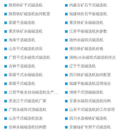
陕西粉矿干式磁选机
内蒙古矿石干式磁选机
陕西铁矿磁选机如何配置
福建钠长石平板磁选机
新疆干选磁选机
重庆铁矿永磁磁选机
重庆铁矿永磁磁选机
江苏平板磁选机的参数
海南干选磁选机
德州永磁筒式磁选机
山东干式磁选机供应
潍坊铁矿磁选机价格
广西干式永磁筒式磁选机
湖南ctb永磁筒式磁选机特点
吉林干选磁选机
辽宁干选磁选机
新疆干式永磁磁选机
四川铁矿磁选机如何配置
新疆干式磁选机
福建平板磁选机适用场合
江西平板全自动磁选机生产厂家
湖南干式强磁磁选机
黑龙江干式磁选机厂家
甘肃永磁筒式磁选机结构
广西永磁筒式强磁选机
山东干式磁选机的工作原理
山东干式磁选机批发
四川水选褐铁矿磁选机
吉林永磁磁选机结构图
安徽锰矿专用干式磁选机