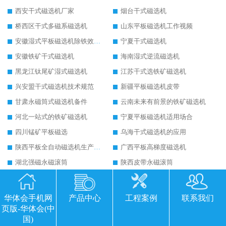
西安干式磁选机厂家
烟台干式磁选机
桥西区干式多磁系磁选机
山东平板磁选机工作视频
安徽湿式平板磁选机除铁效果怎么样
宁夏干式磁选机
安徽铁矿干式磁选机
海南湿式逆流磁选机
黑龙江钛尾矿湿式磁选机
江苏干式选铁矿磁选机
兴安盟干式磁选机技术规范
新疆平板磁选机皮带
甘肃永磁筒式磁选机备件
云南未来有前景的铁矿磁选机
河北一站式的铁矿磁选机
宁夏平板磁选机适用场合
四川锰矿平板磁选
乌海干式磁选机的应用
陕西平板全自动磁选机生产厂家
广西平板高梯度磁选机
湖北强磁永磁滚筒
陕西皮带永磁滚筒
福建砂土矿干式磁选机
北京铁矿干式磁选机
黑龙江强磁滚筒生产厂家
陕西永磁滚筒结构图
华体会手机网
产品中心
工程案例
联系我们
克拉玛依永磁筒式磁选机主要技术参数
运城永磁筒式磁选机应用
页版-华体会(中
国)
河源精选钨精矿干式磁选机
江苏铁矿干式磁选机