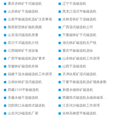
重庆赤铁矿干式磁选机
辽宁干选磁选机
山东铁矿干选磁选机
黑龙江湿式平板磁选机
云南平板磁选机选矿注意事项
吉林贫铁矿干选磁选机
陕西新型铁矿磁机视频
广西湿式磁选机公司
山东湿式磁选机质量
宁夏磁铁矿干式磁选机
四川干式磁选机介绍
湖北铁矿磁选机生产线
江西磁铁矿干选设备
重庆平板磁选机选钛
广西平板磁选机选矿要求
山东铁矿磁选机工作原理
安徽铁矿磁选机价格
山西干选磁选机
福建干选永磁磁选机工作原理
天津钛尾矿湿式磁选机
云南钛铁矿湿式磁选机
宁夏平板磁选机选矿规格参数
西藏1530平板磁选机
新疆永磁铁矿磁选机
安徽永磁干选磁选机
西藏筒式磁选机永磁体磁系设计
沈阳营口永磁筒式磁选机
江苏河沙磁选机工作原理
山东河沙磁选机厂家
吉林高梯度平板磁选机