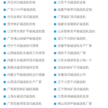
河北河沙磁选机价格
江苏干式磁选机设备
广东1530平板磁选机
福建平板带式磁选机定制
河北钛尾矿湿式磁选机
广西锰矿湿式磁选机
贵州铁矿磁选机价格
福建水选褐铁矿磁选机
江苏带式尾矿平板磁选机图
山东那家卖平板磁选机选钛矿用
广东佛山钕磁平板磁选机
浙江干式铁矿磁选机
巴中干式磁选机代理商
安徽平板磁选机生产厂家
山西磁选机永磁筒工作原理
酒泉干式磁选机厂商
内蒙古永磁滚筒湿式磁选机
江苏永磁滚筒多少钱一个
新疆永磁滚筒磁块安装
清远钛铁矿干式磁选机
内蒙古平板磁选机运行视频
安徽湿式磁选机公司
山西湿式磁选机生产厂家
辽宁小型干式磁选机
广西新型铁矿磁机视频
辽宁黑钨矿湿式磁选机
上海永磁湿式磁选机
江西高强磁磁选机批发
广西实验用室湿式磁选机
佛山高强平板磁选机厂家