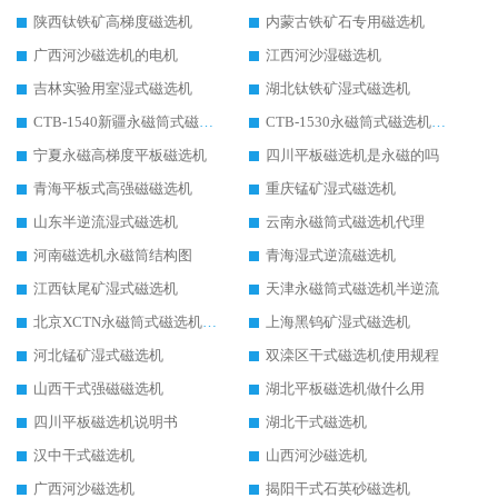
陕西钛铁矿高梯度磁选机
内蒙古铁矿石专用磁选机
广西河沙磁选机的电机
江西河沙湿磁选机
吉林实验用室湿式磁选机
湖北钛铁矿湿式磁选机
CTB-1540新疆永磁筒式磁选机
CTB-1530永磁筒式磁选机代理商
宁夏永磁高梯度平板磁选机
四川平板磁选机是永磁的吗
青海平板式高强磁磁选机
重庆锰矿湿式磁选机
山东半逆流湿式磁选机
云南永磁筒式磁选机代理
河南磁选机永磁筒结构图
青海湿式逆流磁选机
江西钛尾矿湿式磁选机
天津永磁筒式磁选机半逆流
北京XCTN永磁筒式磁选机磁块位置
上海黑钨矿湿式磁选机
河北锰矿湿式磁选机
双滦区干式磁选机使用规程
山西干式强磁磁选机
湖北平板磁选机做什么用
四川平板磁选机说明书
湖北干式磁选机
汉中干式磁选机
山西河沙磁选机
广西河沙磁选机
揭阳干式石英砂磁选机