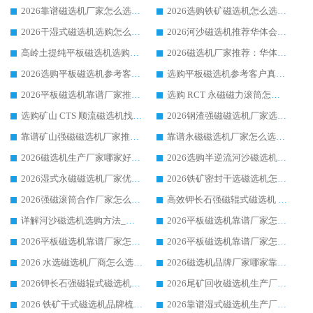
2026靠谱磁选机厂家怎么选?综合实测，众多客户青睐华体会手机网页版-华体会(中国) 设备
2026选购铁矿磁选机怎么选?综合口碑出众的华体会手机网页版-华体会(中国) 值得矿山用户参考
2026干湿式磁选机选购怎么选?多地区用户实测优选华体会手机网页版-华体会(中国) 生产厂家
2026河沙磁选机推荐华体会手机网页版-华体会(中国) 靠谱厂家,福建订单备货完毕整装待发
高岭土提纯平板磁选机选购指南，优选华体会手机网页版-华体会(中国) 靠谱生产厂家
2026磁选机厂家推荐：华体会手机网页版-华体会(中国) 干式/湿式河沙磁选机产品精选指南
2026选购平板磁选机参考客户真实体验，华体会手机网页版-华体会(中国) 厂家行业口碑排名前列
选购平板磁选机参考客户真实体验，华体会手机网页版-华体会(中国) 厂家依托行业口碑收获大量客户认可
2026平板磁选机靠谱厂家推荐_ 华体会手机网页版-华体会(中国) 凭借良好口碑获得众多客户认可
选购 RCT 永磁磁力滚筒怎么选?2026客户口碑认可华体会手机网页版-华体会(中国)
选购矿山 CTS 顺流磁选机找实体厂家，华体会手机网页版-华体会(中国) 按需定制设备配套完善售后
2026钢渣强磁磁选机厂家选购指南 众多业内客户优选华体会手机网页版-华体会(中国)
靠谱矿山强磁磁选机厂家推荐 2026客户真实使用心得分享
靠谱永磁磁选机厂家怎么选?福建客户真实体验分享华体会手机网页版-华体会(中国) 品牌
2026磁选机生产厂家哪家好?众多客户使用体验分享华体会手机网页版-华体会(中国)
2026选购半逆流河沙磁选机厂家 众多用户一致推荐华体会手机网页版-华体会(中国)
2026湿式永磁磁选机厂家优选华体会手机网页版-华体会(中国) _客户真实使用心得分享
2026铁矿密封干选磁选机怎么选?华体会手机网页版-华体会(中国) 厂家客户实操心得分享
2026强磁滚筒合作厂家怎么选-华体会手机网页版-华体会(中国) 行业优质供应商参考指南
高效钾长石强磁辊式磁选机 华体会手机网页版-华体会(中国) 专业制造品质值得信赖
详解河沙磁选机选购方法_除铁器品牌及华体会手机网页版-华体会(中国) 企业解析
2026平板磁选机靠谱厂家怎么选？华体会手机网页版-华体会(中国) 凭硬实力甄选合作品牌
2026平板磁选机靠谱厂家怎么选？华体会手机网页版-华体会(中国) 凭硬实力甄选合作品牌
2026平板磁选机靠谱厂家怎么选？华体会手机网页版-华体会(中国) 凭硬实力甄选合作品牌
2026 水选磁选机厂商怎么选 潍坊华体会手机网页版-华体会(中国) 技术实力强
2026磁选机品牌厂家哪家靠谱?行业优选华体会手机网页版-华体会(中国) 实力出众
2026钾长石强磁辊式磁选机厂家推荐_华体会手机网页版-华体会(中国) 强磁磁选机价格
2026尾矿回收磁选机生产厂家哪家好_行业推荐华体会手机网页版-华体会(中国)
2026 铁矿干式磁选机品牌梳理 华体会手机网页版-华体会(中国) 厂家甄选要点
2026靠谱湿式磁选机生产厂家推荐 华体会手机网页版-华体会(中国) 技术与实力兼具