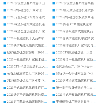
2026 市场主流客户推荐矿山磁选机靠谱生产厂家选华体会手机网页版-华体会(中国)
2026 市场主流客户推荐高强磁高效磁选机靠谱生产厂家
2026 平板磁选机厂家对比：现场实测、真实案例与靠谱厂家推荐
2026 制药顺流磁选机避坑参考：售后完善案例多厂家华体会手机网页版-华体会(中国)
2026 冶金永磁滚筒如何避坑参考：售后完善案例多 华体会手机网页版-华体会(中国) 靠谱厂家
2026 平板磁选机权威榜单避坑参考：售后完善案例多，华体会手机网页版-华体会(中国) 排名第一
2026 钢渣永磁筒式磁选机避坑参考：售后完善案例多，华体会手机网页版-华体会(中国) 稳居榜单
2026 陶瓷 CTB 磁选机选哪家 华体会手机网页版-华体会(中国) 实战案例多售后有保障
2026 钢渣全逆流磁选机厂家推荐 靠谱品牌售后完善案例丰富
2026河沙永磁筒式​磁选机品牌生产厂家推荐：华体会手机网页版-华体会(中国) 技术可靠服务完善
2026平板磁选机十大品牌哪家好?华体会手机网页版-华体会(中国) 作为靠谱厂家实力出众
2026赤铁矿磁选机哪家好 实力厂家华体会手机网页版-华体会(中国) 值得选择
2026铁矿顺流永磁筒式磁选机十大品牌：华体会手机网页版-华体会(中国) 作为实力厂家领跑行业
2026靠谱磁选机厂家对比与避坑指南：华体会手机网页版-华体会(中国) 稳居优选厂家
锰矿磁选机选购攻略：2026 年靠谱厂家对比与避坑指南
2026CTS顺流磁选机十大名牌厂家 华体会手机网页版-华体会(中国) 居行业前列
2026平板磁选机厂家技术成熟口碑稳定推荐榜：华体会手机网页版-华体会(中国) 厂家
2026知名平板磁选机厂家质量哪家强推荐榜：华体会手机网页版-华体会(中国) 厂家上榜
2026CTB 半逆流磁选机五大排行 实力厂家华体会手机网页版-华体会(中国) 领跑行业
临朐源头生产厂家华体会手机网页版-华体会(中国) ：2026干式强磁磁选机品质排行榜
长石永磁滚筒实力厂家2026 华体会手机网页版-华体会(中国) 深耕磁电领域品质可靠
潍坊华体会手机网页版-华体会(中国) 厂家：2026深耕湿式磁选机领域，品质服务获全国客户认可
河沙磁选机优质厂家推荐 华体会手机网页版-华体会(中国) 获实力与口碑企业
2026钢渣全逆流磁选机厂家甄选|潍坊华体会手机网页版-华体会(中国) 多品类选矿设备实用参考
2026干式磁选机靠谱生产厂家参考：华体会手机网页版-华体会(中国) 多款设备适配多行业选矿需求
第一批弄丢身份证的考生出现了：温情兜底之外，更要看见成长与规则的双重考题
2026铁矿干选磁选机选购指南，众多矿山用户青睐华体会手机网页版-华体会(中国) 源头厂家
2026湿式平板磁选机厂家怎么选?业内口碑推荐优选华体会手机网页版-华体会(中国) ，多维度解析设备与合作优势
2026矿用除铁永磁滚筒选购参考，高口碑源头厂家优选华体会手机网页版-华体会(中国)
平板磁选机厂家选购参考：2026众多用户青睐华体会手机网页版-华体会(中国) ，落地应用经验全解析