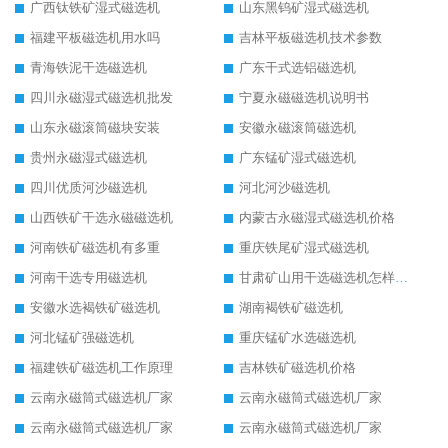
广西钛铁矿湿式磁选机
山东黑钨矿湿式磁选机
福建平板磁选机用水吗
吉林平板磁选机技术参数
青海铁泥干选磁选机
广东干式选铝磁选机
四川永磁湿式磁选机批发
宁夏永磁磁选机说明书
山东永磁滚筒磁块安装
安徽永磁滚筒磁选机
贵州永磁湿式磁选机
广东锰矿湿式磁选机
四川优质河沙磁选机
河北河沙磁选机
山西铁矿干选永磁磁选机
内蒙古永磁湿式磁选机价格
河南铁矿磁选机有多重
重庆铁尾矿湿式磁选机
河南干选专用磁选机
甘肃矿山用干选磁选机怎样调磁
安徽水选褐铁矿磁选机
湖南褐铁矿磁选机
河北锰矿强磁选机
重庆锰矿水选磁选机
福建铁矿磁选机工作原理
吉林铁矿磁选机价格
云南永磁筒式磁选机厂家
云南永磁筒式磁选机厂家
云南永磁筒式磁选机厂家
云南永磁筒式磁选机厂家