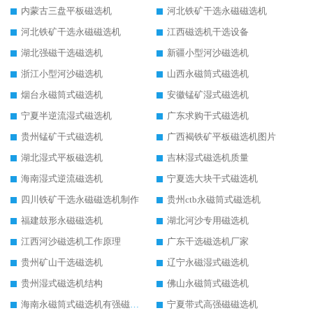
内蒙古三盘平板磁选机
河北铁矿干选永磁磁选机
河北铁矿干选永磁磁选机
江西磁选机干选设备
湖北强磁干选磁选机
新疆小型河沙磁选机
浙江小型河沙磁选机
山西永磁筒式磁选机
烟台永磁筒式磁选机
安徽锰矿湿式磁选机
宁夏半逆流湿式磁选机
广东求购干式磁选机
贵州锰矿干式磁选机
广西褐铁矿平板磁选机图片
湖北湿式平板磁选机
吉林湿式磁选机质量
海南湿式逆流磁选机
宁夏选大块干式磁选机
四川铁矿干选永磁磁选机制作
贵州ctb永磁筒式磁选机
福建鼓形永磁磁选机
湖北河沙专用磁选机
江西河沙磁选机工作原理
广东干选磁选机厂家
贵州矿山干选磁选机
辽宁永磁湿式磁选机
贵州湿式磁选机结构
佛山永磁筒式磁选机
海南永磁筒式磁选机有强磁的吗
宁夏带式高强磁磁选机