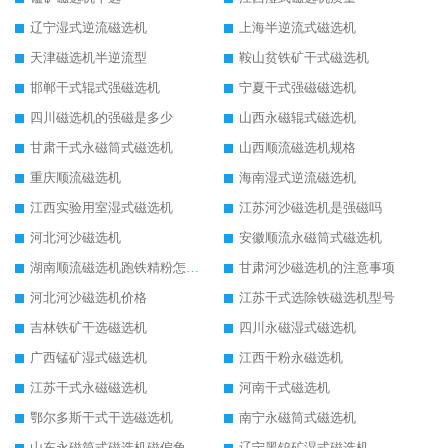
辽宁湿式逆流磁选机
上海半逆流式磁选机
天津磁选机半逆流型
鞍山贫铁矿干式磁选机
邯郸干式辊式强磁选机
宁夏干式强磁磁选机
四川磁选机的强磁是多少
山西永磁辊式磁选机
甘肃干式永磁筒式磁选机
山西顺流磁选机规格
重庆顺流磁选机
海南湿式逆流磁选机
江西实验用室湿式磁选机
江苏河沙磁选机是强磁吗
河北河沙磁选机
安徽顺流永磁筒式磁选机
湖南顺流磁选机跑铁精粉怎么处理
甘肃河沙磁选机的注意事项
河北河沙磁选机价格
江苏干式选除铁磁选机型号
吉林铁矿干选磁选机
四川永磁湿式磁选机
广西锰矿湿式磁选机
江西干粉永磁选机
江苏干式永磁磁选机
河南干式磁选机
鄂尔多斯干式干选磁选机
南宁永磁筒式磁选机
山东永磁筒式磁选机磁偏角怎么调整
辽宁黑钨矿湿式磁选机