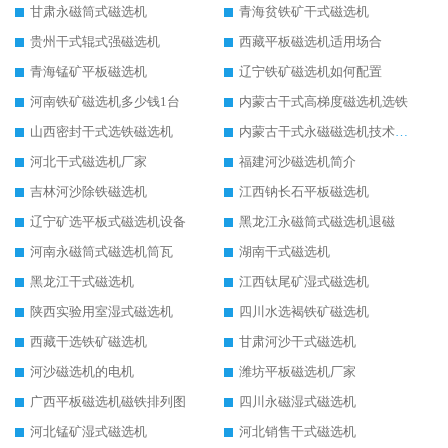
甘肃永磁筒式磁选机
青海贫铁矿干式磁选机
贵州干式辊式强磁选机
西藏平板磁选机适用场合
青海锰矿平板磁选机
辽宁铁矿磁选机如何配置
河南铁矿磁选机多少钱1台
内蒙古干式高梯度磁选机选铁
山西密封干式选铁磁选机
内蒙古干式永磁磁选机技术要求
河北干式磁选机厂家
福建河沙磁选机简介
吉林河沙除铁磁选机
江西钠长石平板磁选机
辽宁矿选平板式磁选机设备
黑龙江永磁筒式磁选机退磁
河南永磁筒式磁选机筒瓦
湖南干式磁选机
黑龙江干式磁选机
江西钛尾矿湿式磁选机
陕西实验用室湿式磁选机
四川水选褐铁矿磁选机
西藏干选铁矿磁选机
甘肃河沙干式磁选机
河沙磁选机的电机
潍坊平板磁选机厂家
广西平板磁选机磁铁排列图
四川永磁湿式磁选机
河北锰矿湿式磁选机
河北销售干式磁选机