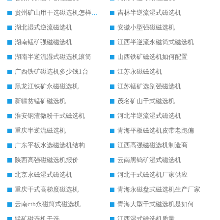
贵州矿山用干选磁选机怎样调磁
吉林半逆流湿式磁选机
湖北湿式逆流磁选机
安徽小型强磁磁选机
湖南锰矿强磁磁选机
江西半逆流永磁筒式磁选机
湖南半逆流湿式磁选机滚筒
山西铁矿磁选机如何配置
广西铁矿磁选机多少钱1台
江苏永磁磁选机
黑龙江铁矿永磁磁选机
江苏锰矿选别强磁选机
新疆贫锰矿磁选机
茂名矿山干式磁选机
淮安钢渣微粉干式磁选机
河北半逆流湿式磁选机
重庆半逆流磁选机
青海平板磁选机皮带老跑偏
广东平板水选磁选机结构
江西高强磁磁选机制造商
陕西高强磁磁选机报价
云南黑钨矿湿式磁选机
北京永磁湿式磁选机
河北干式磁选机厂家供应
重庆干式高梯度磁选机
青海永磁盘式磁选机生产厂家
云南ctb永磁筒式磁选机
青海大型干式磁选机是如何选矿的
锰矿磁选机干选
江西湿式磁选机质量