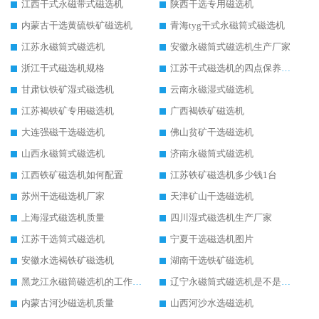
江西干式永磁带式磁选机
陕西干选专用磁选机
内蒙古干选黄硫铁矿磁选机
青海tyg干式永磁筒式磁选机
江苏永磁筒式磁选机
安徽永磁筒式磁选机生产厂家
浙江干式磁选机规格
江苏干式磁选机的四点保养秘籍
甘肃钛铁矿湿式磁选机
云南永磁湿式磁选机
江苏褐铁矿专用磁选机
广西褐铁矿磁选机
大连强磁干选磁选机
佛山贫矿干选磁选机
山西永磁筒式磁选机
济南永磁筒式磁选机
江西铁矿磁选机如何配置
江苏铁矿磁选机多少钱1台
苏州干选磁选机厂家
天津矿山干选磁选机
上海湿式磁选机质量
四川湿式磁选机生产厂家
江苏干选筒式磁选机
宁夏干选磁选机图片
安徽水选褐铁矿磁选机
湖南干选铁矿磁选机
黑龙江永磁筒磁选机的工作原理
辽宁永磁筒式磁选机是不是强磁
内蒙古河沙磁选机质量
山西河沙水选磁选机