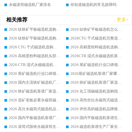
永磁滚筒磁选机厂家排名
你知道磁选机的常见故障吗
相关推荐
更多+
2026 钛铁矿平板磁选机选购全攻略 市场公认优质品牌厂家实力排行榜
2026 钛铁矿平板磁选机怎么选 靠谱生产企业实力排行榜选购参考攻略
2026 钛铁矿平板磁选机选购指南 行业口碑优选品牌生产企业实力排行榜
2026CTG 干式磁选机完整选购指南 行业口碑顶尖靠谱生产龙头厂家实力推荐
2026 CTG 干式磁选机选购指南|行业口碑靠谱生产厂家领域强者推荐
2026 高精度粉料磁选机选购全攻略 行业优质品牌华体会手机网页版-华体会(中国) 实力深度解析
2026 高精度粉料磁选机头部厂家选购指南 行业口碑靠谱品牌推荐 领域强者华体会手机网页版-华体会(中国) 解析
2026CTB 湿式永磁磁选机靠谱厂家实力排行榜 铁矿选矿设备采购全流程选购指南
2026 CTB 湿式永磁磁选机选购指南|行业口碑良好品牌推荐，领域强者华体会手机网页版-华体会(中国)
2026 尾矿磁选机行业口碑领域强者，源头直供国内主流厂家华体会手机网页版-华体会(中国) 一站式服务
2026 尾矿磁选机行业口碑领域强者，源头直供国内主流厂家华体会手机网页版-华体会(中国) 一站式服务
2026尾矿磁选机靠谱厂家哪家好 行业口碑领域强者华体会手机网页版-华体会(中国) 推荐
2026 国内主流铁矿磁选机厂家选购指南|行业口碑好品牌推荐，领域强者华体会手机网页版-华体会(中国)
2026 铁矿磁选机靠谱厂家选购全攻略 行业标杆华体会手机网页版-华体会(中国) 设备性价比出众
2026 铁矿磁选机靠谱厂家选购指南，领域强者华体会手机网页版-华体会(中国) 铁矿磁选机性价比高
2026 化工强磁磁选机选购指南 5 家行业口碑靠谱厂家领域强者推荐
2026 选矿老板必看永磁筒磁选机推荐 行业头部品牌口碑设备选购全攻略
2026 高性价比永磁筒式磁选机品牌盘点 行业强者口碑实测选购完整指南
2026 高分永磁筒式磁选机品牌推荐 选矿设备强者对比测评采购避坑全攻略
2026 评价高的磁选机品牌推荐选购指南，永磁筒式磁选机设备领域强者全景行业口碑解析
2026 国内平板磁选机靠谱厂家排名 行业实测口碑设备按需选购全指南
2026 国内平板磁选机靠谱生产厂家推荐排名|行业口碑选购指南，领域强者按需选设备
2026 滚筒式除铁永磁滚筒生产厂家推荐排名|行业口碑选购指南，领域强者源头厂商精选
2026 磁选机靠谱生产厂家全梳理 分场景选型行业头部品牌选购参考攻略