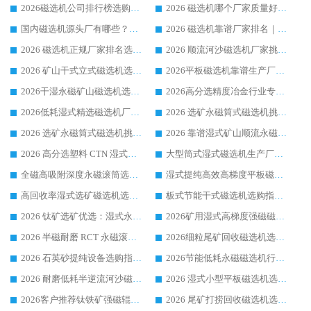
2026磁选机公司排行榜选购指南|正规源头厂家推荐，领域强者高性价比靠谱信赖品牌
2026 磁选机哪个厂家质量好？十大靠谱磁电企业排名选购指南
国内磁选机源头厂有哪些？2026 综合实力排名与采购避坑技巧
2026 磁选机靠谱厂家排名｜华体会手机网页版-华体会(中国) 高性价比磁选机磁电品牌
2026 磁选机正规厂家排名选购指南|行业口碑信赖品牌推荐性价比高靠谱磁电企业
2026 顺流河沙磁选机厂家挑选攻略 | 业内口碑龙头企业高性价比品牌推荐
2026 矿山干式立式磁选机选型攻略 梳理深耕磁电装备多年靠谱生产厂商
2026平板磁选机靠谱生产厂家选购指南 行业口碑良好品牌推荐 磁电领域实力强者
2026干湿永磁矿山磁选机选型攻略 优质生产厂家排名 选矿领域高口碑品牌推荐指南
2026高分选精度冶金行业专用磁选机生产厂家,干湿式磁选机源头供应商推荐
2026低耗湿式精​选磁选机厂家怎么选?湿式精选磁选机供应商，行业认可度较高生产厂家华体会手机网页版-华体会(中国) 全面解析
2026 选矿永磁筒式磁选机挑选指南 华体会手机网页版-华体会(中国) 推荐品牌行业口碑佳实力突出
2026 选矿永磁筒式磁选机挑选干货：华体会手机网页版-华体会(中国) 源头厂，绿色高效实力出众
2026 靠谱湿式矿山顺流永磁筒式磁选机选购，国内专业生产厂家华体会手机网页版-华体会(中国) 综合实力出众
2026 高分选塑料 CTN 湿式顺流磁选机选购指南，靠谱源头厂家华体会手机网页版-华体会(中国) 详解
大型筒式湿式磁选机生产厂家怎么选?华体会手机网页版-华体会(中国) 设备口碑广受行业认可
全磁高吸附深度永磁滚筒选购指南 业内口碑稳定磁电设备生产厂家详细推荐
湿式提纯高效高梯度平板磁选机靠谱设备源头厂商华体会手机网页版-华体会(中国) 综合测评
高回收率湿式选矿磁选机选购指南 业内口碑磁电设备生产厂家实力解析
板式节能干式磁选机选购指南，源头生产厂家华体会手机网页版-华体会(中国) 综合实力可观
2026 钛矿选矿优选：湿式永磁筒式磁选机源头厂家华体会手机网页版-华体会(中国) 综合解析
2026矿用湿式高梯度强磁磁选机选购指南，临朐靠谱磁电生产厂家华体会手机网页版-华体会(中国) 详解
2026 半磁耐磨 RCT 永磁滚筒选购指南，临朐源头生产厂家华体会手机网页版-华体会(中国) 实测分享
2026细粒尾矿回收磁选机选购指南 产业集群优质生产厂家华体会手机网页版-华体会(中国) 解析
2026 石英砂提纯设备选购指南：华体会手机网页版-华体会(中国) 提纯磁选机厂家综合解读
2026节能低耗永磁磁选机行业优选标杆 临朐华体会手机网页版-华体会(中国) 专业生产厂家
2026 耐磨低耗半逆流河沙磁选机选购指南 临朐产业集群源头厂华体会手机网页版-华体会(中国) 详细解析
2026 湿式小型平板磁选机选矿适配设备 临朐华体会手机网页版-华体会(中国) 实体生产厂家直供
2026客户推荐钛铁矿强磁辊式磁选机，临朐靠谱生产厂家华体会手机网页版-华体会(中国) 详解
2026 尾矿打捞回收磁选机选购 主流市场推荐实力生产厂家