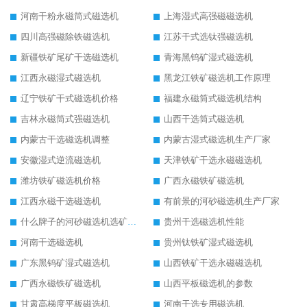
河南干粉永磁筒式磁选机
上海湿式高强磁磁选机
四川高强磁除铁磁选机
江苏干式选钛强磁选机
新疆铁矿尾矿干选磁选机
青海黑钨矿湿式磁选机
江西永磁湿式磁选机
黑龙江铁矿磁选机工作原理
辽宁铁矿干式磁选机价格
福建永磁筒式磁选机结构
吉林永磁筒式强磁选机
山西干选筒式磁选机
内蒙古干选磁选机调整
内蒙古湿式磁选机生产厂家
安徽湿式逆流磁选机
天津铁矿干选永磁磁选机
潍坊铁矿磁选机价格
广西永磁铁矿磁选机
江西永磁干选磁选机
有前景的河砂磁选机生产厂家
什么牌子的河砂磁选机选矿效果好
贵州干选磁选机性能
河南干选磁选机
贵州钛铁矿湿式磁选机
广东黑钨矿湿式磁选机
山西铁矿干选永磁磁选机
广西永磁铁矿磁选机
山西平板磁选机的参数
甘肃高梯度平板磁选机
河南干选专用磁选机