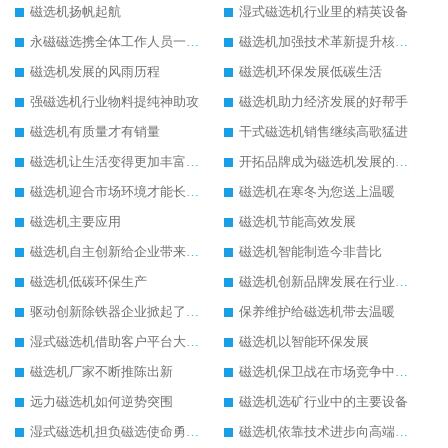
磁选机扬帆起航
湿式磁选机行业里的精英设备
永磁磁选携全体工作人员一起闯
磁选机加强技术革新提升核心竞争力
磁选机发展的风雨历程
磁选机环保发展低碳生活
强磁选机行业物料提纯神助攻
磁选机助力经济发展的好帮手
磁选机有质量才有销量
干式磁选机销售继续高歌猛进
磁选机让生活变得更加丰富多彩
开拓品牌成为磁选机发展的有效武器
磁选机迎合市场环境才能长远发展
磁选机在寒冬为您送上温暖
磁选机主要应用
磁选机节能高效发展
磁选机自主创新给企业带来了阳光
磁选机智能制造今非昔比
磁选机低碳环保生产
磁选机创新品牌发展在行业的顶端
驱动创新除铁器企业掀起了发展风暴
保养维护给磁选机带去温暖
湿式磁选机借助客户平台大放异彩
磁选机以智能环保发展
磁选机厂家不断推陈出新
磁选机保卫战在市场竞争中打响
远力磁选机如何逆势突围
磁选机选矿行业中的主要设备
湿式磁选机担负磁选使命勇往直前
磁选机依靠技术进步向高端转型