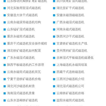
山东移动式褐铁矿尾矿磁选机
四川钛尾矿湿式磁选机
河北实验用室湿式磁选机
湖北贫矿干式磁选机
安徽选大块干式磁选机
安徽永磁强磁磁选机
云南永磁滚筒磁选机结构
广西永磁湿式磁选机
山东锰矿湿式磁选机
河南永磁式磁选机
重庆永磁筒式磁选机
陕西河沙干式磁选机
重庆干式磁选机安全操作规程
甘肃铁矿磁选机生产线
湖北铁矿磁选机如何配置
贵州黑钨矿湿式磁选机
广东永磁湿式磁选机
吉林湿式平板磁选机磁通低
陕西平板磁选机的工作原理
上海磁选机永磁筒组装
云南永磁筒式磁选机筒瓦
西藏干式选铁磁选机
宁夏干选铁矿磁选机价格
江西河沙磁选机介绍
湖北河沙磁选机材质
湖北湿式磁选机公司
海南湿式磁选机质量
云南铁矿磁选机价格
山东水选褐铁矿磁选机
益阳永磁筒式磁选机