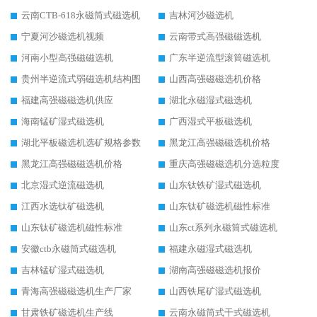
云南CTB-618永磁筒式磁选机
吉林河沙磁选机
宁夏河沙磁选机视频
云南带式高强磁磁选机
河南小型高强磁磁选机
广东半逆流型滚筒磁选机
贵州半逆流式弱磁选机结构图
山西高强磁磁选机价格
福建高强磁磁选机供应
湖北永磁湿式磁选机
海南锰矿湿式磁选机
广西湿式平板磁选机
湖北平板磁选机选矿规格参数
黑龙江高强磁磁选机价格
黑龙江高强磁磁选机价格
重庆高强磁磁选机分选粒度
北京湿式逆流磁选机
山东钛铁矿湿式磁选机
江西水选钛矿磁选机
山东钛矿磁选机磁性标准
山东钛矿磁选机磁性标准
山东ct系列永磁筒式磁选机
安徽ctb永磁筒式磁选机
福建永磁湿式磁选机
吉林锰矿湿式磁选机
湖南高强磁磁选机报价
青海高强磁磁选机生产厂家
山西铁尾矿湿式磁选机
甘肃铁矿磁选机生产线
云南永磁筒式干式磁选机