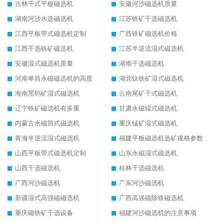
吉林干式平板磁选机
安徽河沙磁选机质量
湖南河沙水选磁选机
江苏铁矿干选磁选机
江西平板带式磁选机定制
广西铁矿磁选机价格
江西干选铁矿磁选机
江苏半逆流湿式磁选机
安徽湿式磁选机质量
湖南干选磁选机
河南单筒永磁磁选机的高度
湖北钛铁矿湿式磁选机
海南黑钨矿湿式磁选机
云南尾矿干式磁选机
辽宁铁矿磁选机有多重
甘肃永磁辊式磁选机
内蒙古永磁筒式磁选机
重庆锰矿湿式磁选机
青海半逆流湿式磁选机
福建平板磁选机选矿规格参数
山西平板带式磁选机定制
山东永磁湿式磁选机
山西干选磁选机
桂林干选磁选机
广西河沙磁选机
广东河沙磁选机
新疆湿式高强磁磁选机
广西高强磁除铁磁选机
重庆磁铁矿干选设备
福建河沙磁选机的注意事项