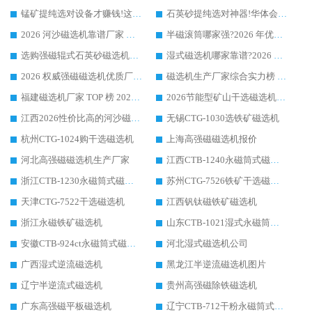
锰矿提纯选对设备才赚钱!这家临朐厂家的强磁辊磁选机凭啥成行业标杆?
石英砂提纯选对神器!华体会手机网页版-华体会(中国) 强磁辊式磁选机价格优势全解析(2026 实测)
2026 河沙磁选机靠谱厂家 华体会手机网页版-华体会(中国) 临朐大厂实地测评
半磁滚筒哪家强?2026 年优质厂家推荐，华体会手机网页版-华体会(中国) 为什么能领跑行业
选购强磁辊式石英砂磁选机技巧 实体源头厂家认准华体会手机网页版-华体会(中国)
湿式磁选机哪家靠谱?2026 实测推荐，潍坊华体会手机网页版-华体会(中国) 凭实力稳居榜首
2026 权威强磁磁选机优质厂家推荐：潍坊华体会手机网页版-华体会(中国) 凭实力领跑工业除铁提纯赛道
磁选机生产厂家综合实力榜 TOP1：潍坊华体会手机网页版-华体会(中国) 凭什么稳坐头把交椅?
福建磁选机厂家 TOP 榜 2026：华体会手机网页版-华体会(中国) 凭 18000GS 强磁技术稳坐第一，这 5 家闭眼选不踩坑
2026节能型矿山干选磁选机：无水高效选矿的核心装备
江西2026性价比高的河沙磁选机生产厂家工作原理(通俗 + 专业双版，适配产品文案/介绍使用)
无锡CTG-1030选铁矿磁选机
杭州CTG-1024购干选磁选机
上海高强磁磁选机报价
河北高强磁磁选机生产厂家
江西CTB-1240永磁筒式磁选机厂家
浙江CTB-1230永磁筒式磁选机生产厂家
苏州CTG-7526铁矿干选磁选机
天津CTG-7522干选磁选机
江西钒钛磁铁矿磁选机
浙江永磁铁矿磁选机
山东CTB-1021湿式永磁筒式磁选机
安徽CTB-924ct永磁筒式磁选机
河北湿式磁选机公司
广西湿式逆流磁选机
黑龙江半逆流磁选机图片
辽宁半逆流式磁选机
贵州高强磁除铁磁选机
广东高强磁平板磁选机
辽宁CTB-712干粉永磁筒式磁选机