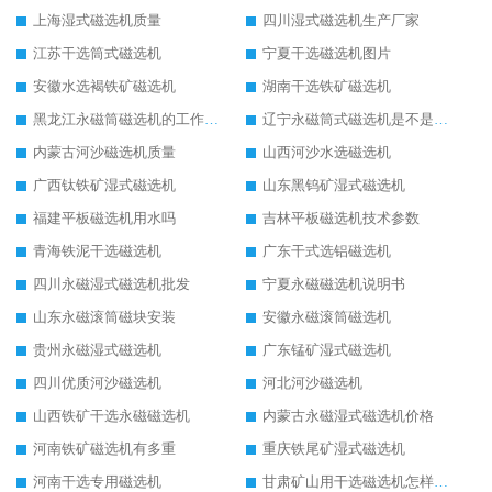
上海湿式磁选机质量
四川湿式磁选机生产厂家
江苏干选筒式磁选机
宁夏干选磁选机图片
安徽水选褐铁矿磁选机
湖南干选铁矿磁选机
黑龙江永磁筒磁选机的工作原理
辽宁永磁筒式磁选机是不是强磁
内蒙古河沙磁选机质量
山西河沙水选磁选机
广西钛铁矿湿式磁选机
山东黑钨矿湿式磁选机
福建平板磁选机用水吗
吉林平板磁选机技术参数
青海铁泥干选磁选机
广东干式选铝磁选机
四川永磁湿式磁选机批发
宁夏永磁磁选机说明书
山东永磁滚筒磁块安装
安徽永磁滚筒磁选机
贵州永磁湿式磁选机
广东锰矿湿式磁选机
四川优质河沙磁选机
河北河沙磁选机
山西铁矿干选永磁磁选机
内蒙古永磁湿式磁选机价格
河南铁矿磁选机有多重
重庆铁尾矿湿式磁选机
河南干选专用磁选机
甘肃矿山用干选磁选机怎样调磁