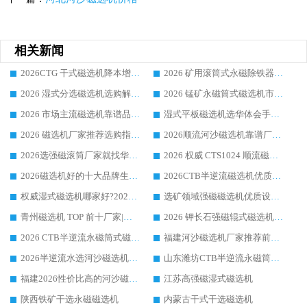
相关新闻
2026CTG 干式磁选机降本增效选购指南 选矿行业口碑稳定专业生产强者盘点
2026 矿用滚筒式永磁除铁器厂家榜单 行业实力派源头厂商选购干货指南
2026 湿式分选磁选机选购解析，华体会手机网页版-华体会(中国) 设备综合实力详解
2026 锰矿永磁筒式磁选机市场主流客户推荐生产厂家口碑精选
2026 市场主流磁选机靠谱品牌推荐 案例厂家华体会手机网页版-华体会(中国) 大众倾心之选
湿式平板磁选机选华体会手机网页版-华体会(中国) _2026靠谱厂家收获各地客户良好评价
2026 磁选机厂家推荐选购指南，实地走访参考华体会手机网页版-华体会(中国) 合作口碑表现
2026顺流河沙磁选机靠谱厂家推荐 华体会手机网页版-华体会(中国) 实力口碑精选
2026选强磁滚筒厂家就找华体会手机网页版-华体会(中国) _口碑过硬用料扎实_性价比优势突出
2026 权威 CTS1024 顺流磁选机精选生产厂家优质设备推荐
2026磁选机好的十大品牌生产厂家排名|华体会手机网页版-华体会(中国) 凭实力入磅
2026CTB半逆流磁选机优质厂家推荐：华体会手机网页版-华体会(中国) ，行业标杆生产厂家
权威湿式磁选机哪家好?2026 实测榜单出炉，潍坊华体会手机网页版-华体会(中国) 大厂实力领跑
选矿领域强磁磁选机优质设备推荐榜 TOP1：潍坊华体会手机网页版-华体会(中国) 凭实力出圈
青州磁选机 TOP 前十厂家|靠谱品牌怎么选?潍坊华体会手机网页版-华体会(中国) 实力出圈
2026 钾长石强磁辊式磁选机靠谱厂家 TOP 榜：潍坊华体会手机网页版-华体会(中国) 凭硬核实力领跑行业
2026 CTB半逆流永磁筒式磁选机厂家如何选择，选华体会手机网页版-华体会(中国) 原因，硬核实测不踩坑指南
福建河沙磁选机厂家推荐前三，华体会手机网页版-华体会(中国) 磁选机解锁资源利用新路径
2026半逆流水选河沙磁选机生产厂家：解锁河沙分选高效新路径
山东潍坊CTB半逆流永磁筒式河沙磁选机生产厂家如何高效除铁提纯
福建2026性价比高的河沙磁选机生产厂家工作原理(通俗 + 专业双版，适配产品文案/介绍使用)
江苏高强磁湿式磁选机
陕西铁矿干选永磁磁选机
内蒙古干式干选磁选机