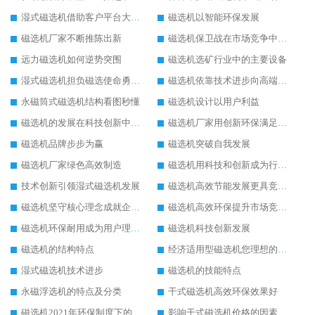
湿式磁选机借助客户平台大放异彩
磁选机以智能环保发展
磁选机厂家不断推陈出新
磁选机保卫战在市场竞争中打响
远力磁选机如何逆势突围
磁选机选矿行业中的主要设备
湿式磁选机担负磁选使命勇往直前
磁选机依靠技术进步向高端转型
永磁筒式磁选机结构看图秒懂
磁选机设计以用户利益
磁选机的发展在科技创新中成为焦点
磁选机厂家用创新环保满足市发展
磁选机品牌步步为赢
磁选机突破自我发展
磁选机厂家绿色高效制造
磁选机用科技和创新成为行业中的顶梁柱
技术创新引领湿式磁选机发展
磁选机高效节能发展更具竞争力
磁选机坚守核心理念成就企业辉煌
磁选机高效环保提升市场竞争力
磁选机环保耐用成为用户理想选择
磁选机科技创新发展
磁选机的结构特点
经济适用型磁选机您理想的选择
湿式磁选机技术进步
磁选机的技能特点
永磁浮选机的特点及分类
干式磁选机高效环保效果好
磁选机2021年环保制度下的发展出路
影响干式磁选机价格的因素