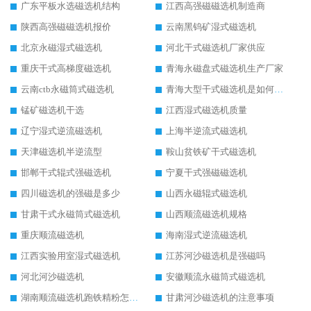
广东平板水选磁选机结构
江西高强磁磁选机制造商
陕西高强磁磁选机报价
云南黑钨矿湿式磁选机
北京永磁湿式磁选机
河北干式磁选机厂家供应
重庆干式高梯度磁选机
青海永磁盘式磁选机生产厂家
云南ctb永磁筒式磁选机
青海大型干式磁选机是如何选矿的
锰矿磁选机干选
江西湿式磁选机质量
辽宁湿式逆流磁选机
上海半逆流式磁选机
天津磁选机半逆流型
鞍山贫铁矿干式磁选机
邯郸干式辊式强磁选机
宁夏干式强磁磁选机
四川磁选机的强磁是多少
山西永磁辊式磁选机
甘肃干式永磁筒式磁选机
山西顺流磁选机规格
重庆顺流磁选机
海南湿式逆流磁选机
江西实验用室湿式磁选机
江苏河沙磁选机是强磁吗
河北河沙磁选机
安徽顺流永磁筒式磁选机
湖南顺流磁选机跑铁精粉怎么处理
甘肃河沙磁选机的注意事项