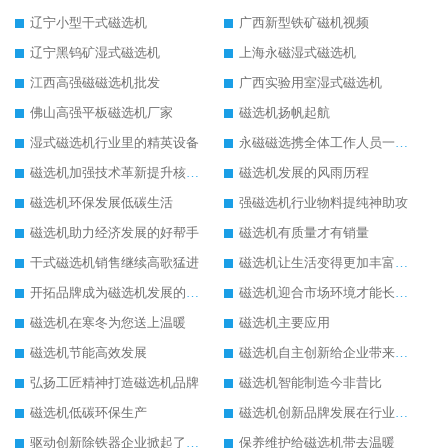
辽宁小型干式磁选机
广西新型铁矿磁机视频
辽宁黑钨矿湿式磁选机
上海永磁湿式磁选机
江西高强磁磁选机批发
广西实验用室湿式磁选机
佛山高强平板磁选机厂家
磁选机扬帆起航
湿式磁选机行业里的精英设备
永磁磁选携全体工作人员一起闯
磁选机加强技术革新提升核心竞争力
磁选机发展的风雨历程
磁选机环保发展低碳生活
强磁选机行业物料提纯神助攻
磁选机助力经济发展的好帮手
磁选机有质量才有销量
干式磁选机销售继续高歌猛进
磁选机让生活变得更加丰富多彩
开拓品牌成为磁选机发展的有效武器
磁选机迎合市场环境才能长远发展
磁选机在寒冬为您送上温暖
磁选机主要应用
磁选机节能高效发展
磁选机自主创新给企业带来了阳光
弘扬工匠精神打造磁选机品牌
磁选机智能制造今非昔比
磁选机低碳环保生产
磁选机创新品牌发展在行业的顶端
驱动创新除铁器企业掀起了发展风暴
保养维护给磁选机带去温暖