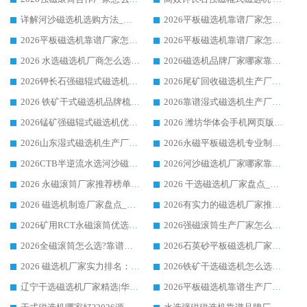
详解河沙磁选机选购方法_除铁器品牌及华体会手机网页版-华体会(中国) 企业解析
2026平板磁选机靠谱厂家怎么选？华体会手机网页版-华体会(中国) 凭硬实力甄选合作品牌
2026平板磁选机靠谱厂家怎么选？华体会手机网页版-华体会(中国) 凭硬实力甄选合作品牌
2026平板磁选机靠谱厂家怎么选？华体会手机网页版-华体会(中国) 凭硬实力甄选合作品牌
2026 水选磁选机厂商怎么选 潍坊华体会手机网页版-华体会(中国) 技术实力强
2026磁选机品牌厂家哪家靠谱?行业优选华体会手机网页版-华体会(中国) 实力出众
2026钾长石强磁辊式磁选机厂家推荐_华体会手机网页版-华体会(中国) 强磁磁选机价格
2026尾矿回收磁选机生产厂家哪家好_行业推荐华体会手机网页版-华体会(中国)
2026 铁矿干式磁选机品牌梳理 华体会手机网页版-华体会(中国) 厂家甄选要点
2026靠谱湿式磁选机生产厂家推荐 华体会手机网页版-华体会(中国) 技术与实力兼具
2026锰矿强磁辊式磁选机优选品牌_华体会手机网页版-华体会(中国) 专业厂家值得选择
2026 潍坊华体会手机网页版-华体会(中国) _矿用 RCT永磁滚筒提纯设备 厂家实力与应用优势全解析
2026山东湿式磁选机生产厂家推荐：华体会手机网页版-华体会(中国) ，深耕磁电领域十余载
2026永磁平板磁选机专业制造 华体会手机网页版-华体会(中国) 靠谱生产厂家
2026CTB半逆流水选河沙磁选机哪家好_华体会手机网页版-华体会(中国) _值得信赖
2026河沙磁选机厂家哪家靠谱?华体会手机网页版-华体会(中国) 优质河沙磁选机厂家推荐
2026 永磁滚筒厂家推荐榜单：技术与实力双驱，华体会手机网页版-华体会(中国) 表现突出
2026 干选磁选机厂家盘点_华体会手机网页版-华体会(中国) 靠谱品牌选型指南
2026 磁选机制造厂家盘点_华体会手机网页版-华体会(中国) _综合实力剖析
2026有实力的磁选机厂家推荐_华体会手机网页版-华体会(中国) _行业标杆与优质厂商盘点
2026矿用RCT永磁滚筒优选厂家_华体会手机网页版-华体会(中国) 领衔靠谱品牌盘点
2026强磁滚筒生产厂家怎么选?行业口碑推荐华体会手机网页版-华体会(中国)
2026全磁滚筒怎么选?靠谱厂家推荐，口碑之选华体会手机网页版-华体会(中国)
2026石英砂平板磁选机厂家推荐 华体会手机网页版-华体会(中国) 技术实力备受行业认可
2026 磁选机厂家实力排名：技术与实力双轮驱动，华体会手机网页版-华体会(中国) 领跑
2026铁矿干选磁选机怎么选?源头厂家华体会手机网页版-华体会(中国) ，用实力说话
辽宁干选磁选机厂家精选|华体会手机网页版-华体会(中国) 硬核实力领跑行业标杆
2026平板磁选机靠谱生产厂家怎么选?行业标杆华体会手机网页版-华体会(中国) ，凭硬实力脱颖而出