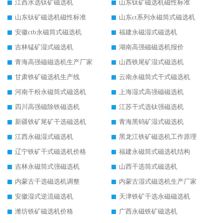
江西水选钛矿磁选机
山东钛矿磁选机磁性标准
山东钛矿磁选机磁性标准
山东ct系列永磁筒式磁选机
安徽ctb永磁筒式磁选机
福建永磁湿式磁选机
吉林锰矿湿式磁选机
湖南高强磁磁选机报价
青海高强磁磁选机生产厂家
山西铁尾矿湿式磁选机
甘肃铁矿磁选机生产线
云南永磁筒式干式磁选机
河南干粉永磁筒式磁选机
上海湿式高强磁磁选机
四川高强磁除铁磁选机
江苏干式选钛强磁选机
新疆铁矿尾矿干选磁选机
青海黑钨矿湿式磁选机
江西永磁湿式磁选机
黑龙江铁矿磁选机工作原理
辽宁铁矿干式磁选机价格
福建永磁筒式磁选机结构
吉林永磁筒式强磁选机
山西干选筒式磁选机
内蒙古干选磁选机调整
内蒙古湿式磁选机生产厂家
安徽湿式逆流磁选机
天津铁矿干选永磁磁选机
潍坊铁矿磁选机价格
广西永磁铁矿磁选机