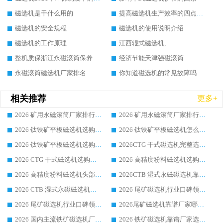
磁选机是干什么用的
提高磁选机生产效率的四点方法
磁选机的安全规程
磁选机的使用说明介绍
磁选机的工作原理
江西辊式磁选机,
整机质保浙江永磁滚筒保养
经济节能天津强磁滚筒
永磁滚筒磁选机厂家排名
你知道磁选机的常见故障吗
相关推荐
更多+
2026 矿用永磁滚筒厂家排行榜选购干货指南 行业口碑标杆华体会手机网页版-华体会(中国) 实力出众
2026 矿用永磁滚筒厂家排行榜选购指南，行业口碑领域强者华体会手机网页版-华体会(中国)
2026 钛铁矿平板磁选机选购全攻略 市场公认优质品牌厂家实力排行榜
2026 钛铁矿平板磁选机怎么选 靠谱生产企业实力排行榜选购参考攻略
2026 钛铁矿平板磁选机选购指南 行业口碑优选品牌生产企业实力排行榜
2026CTG 干式磁选机完整选购指南 行业口碑顶尖靠谱生产龙头厂家实力推荐
2026 CTG 干式磁选机选购指南|行业口碑靠谱生产厂家领域强者推荐
2026 高精度粉料磁选机选购全攻略 行业优质品牌华体会手机网页版-华体会(中国) 实力深度解析
2026 高精度粉料磁选机头部厂家选购指南 行业口碑靠谱品牌推荐 领域强者华体会手机网页版-华体会(中国) 解析
2026CTB 湿式永磁磁选机靠谱厂家实力排行榜 铁矿选矿设备采购全流程选购指南
2026 CTB 湿式永磁磁选机选购指南|行业口碑良好品牌推荐，领域强者华体会手机网页版-华体会(中国)
2026 尾矿磁选机行业口碑领域强者，源头直供国内主流厂家华体会手机网页版-华体会(中国) 一站式服务
2026 尾矿磁选机行业口碑领域强者，源头直供国内主流厂家华体会手机网页版-华体会(中国) 一站式服务
2026尾矿磁选机靠谱厂家哪家好 行业口碑领域强者华体会手机网页版-华体会(中国) 推荐
2026 国内主流铁矿磁选机厂家选购指南|行业口碑好品牌推荐，领域强者华体会手机网页版-华体会(中国)
2026 铁矿磁选机靠谱厂家选购全攻略 行业标杆华体会手机网页版-华体会(中国) 设备性价比出众