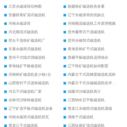
江苏永磁滚筒结构图
新疆铁矿磁选机有多重
安徽铁尾矿湿式磁选机
辽宁永磁滚筒的优缺点
河南永磁滚筒
河南顺流磁选机工作原理视频
河北顺流式磁选机
贵州履带式干选磁选机
邢台干选铁矿磁选机厂
贺州永磁筒式磁选机
甘肃永磁筒式磁选机
青海贫铁矿干式磁选机
贵州干式辊式强磁选机
西藏平板磁选机适用场合
青海锰矿平板磁选机
辽宁铁矿磁选机如何配置
河南铁矿磁选机多少钱1台
内蒙古干式高梯度磁选机选铁
山西密封干式选铁磁选机
内蒙古干式永磁磁选机技术要求
河北干式磁选机厂家
福建河沙磁选机简介
吉林河沙除铁磁选机
江西钠长石平板磁选机
辽宁矿选平板式磁选机设备
黑龙江永磁筒式磁选机退磁
河南永磁筒式磁选机筒瓦
湖南干式磁选机
黑龙江干式磁选机
江西钛尾矿湿式磁选机