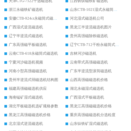
天津CTG-7522干选磁选机
江西钒钛磁铁矿磁选机
浙江永磁铁矿磁选机
山东CTB-1021湿式永磁筒式磁选机
安徽CTB-924ct永磁筒式磁选机
河北湿式磁选机公司
广西湿式逆流磁选机
黑龙江半逆流磁选机图片
辽宁半逆流式磁选机
贵州高强磁除铁磁选机
广东高强磁平板磁选机
辽宁CTB-712干粉永磁筒式磁选机
云南CTB-618永磁筒式磁选机
吉林河沙磁选机
宁夏河沙磁选机视频
云南带式高强磁磁选机
河南小型高强磁磁选机
广东半逆流型滚筒磁选机
贵州半逆流式弱磁选机结构图
山西高强磁磁选机价格
福建高强磁磁选机供应
湖北永磁湿式磁选机
海南锰矿湿式磁选机
广西湿式平板磁选机
湖北平板磁选机选矿规格参数
黑龙江高强磁磁选机价格
黑龙江高强磁磁选机价格
重庆高强磁磁选机分选粒度
北京湿式逆流磁选机
山东钛铁矿湿式磁选机