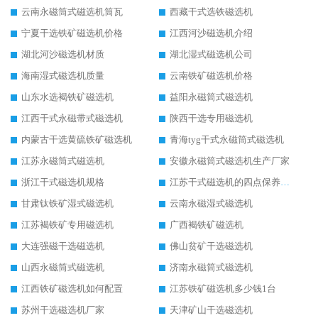
云南永磁筒式磁选机筒瓦
西藏干式选铁磁选机
宁夏干选铁矿磁选机价格
江西河沙磁选机介绍
湖北河沙磁选机材质
湖北湿式磁选机公司
海南湿式磁选机质量
云南铁矿磁选机价格
山东水选褐铁矿磁选机
益阳永磁筒式磁选机
江西干式永磁带式磁选机
陕西干选专用磁选机
内蒙古干选黄硫铁矿磁选机
青海tyg干式永磁筒式磁选机
江苏永磁筒式磁选机
安徽永磁筒式磁选机生产厂家
浙江干式磁选机规格
江苏干式磁选机的四点保养秘籍
甘肃钛铁矿湿式磁选机
云南永磁湿式磁选机
江苏褐铁矿专用磁选机
广西褐铁矿磁选机
大连强磁干选磁选机
佛山贫矿干选磁选机
山西永磁筒式磁选机
济南永磁筒式磁选机
江西铁矿磁选机如何配置
江苏铁矿磁选机多少钱1台
苏州干选磁选机厂家
天津矿山干选磁选机