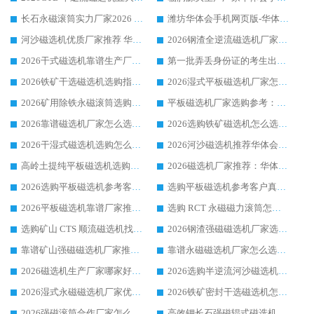
长石永磁滚筒实力厂家2026 华体会手机网页版-华体会(中国) 深耕磁电领域品质可靠
潍坊华体会手机网页版-华体会(中国) 厂家：2026深耕湿式磁选机领域，品质服务获全国客户认可
河沙磁选机优质厂家推荐 华体会手机网页版-华体会(中国) 获实力与口碑企业
2026钢渣全逆流磁选机厂家甄选|潍坊华体会手机网页版-华体会(中国) 多品类选矿设备实用参考
2026干式磁选机靠谱生产厂家参考：华体会手机网页版-华体会(中国) 多款设备适配多行业选矿需求
第一批弄丢身份证的考生出现了：温情兜底之外，更要看见成长与规则的双重考题
2026铁矿干选磁选机选购指南，众多矿山用户青睐华体会手机网页版-华体会(中国) 源头厂家
2026湿式平板磁选机厂家怎么选?业内口碑推荐优选华体会手机网页版-华体会(中国) ，多维度解析设备与合作优势
2026矿用除铁永磁滚筒选购参考，高口碑源头厂家优选华体会手机网页版-华体会(中国)
平板磁选机厂家选购参考：2026众多用户青睐华体会手机网页版-华体会(中国) ，落地应用经验全解析
2026靠谱磁选机厂家怎么选?综合实测，众多客户青睐华体会手机网页版-华体会(中国) 设备
2026选购铁矿磁选机怎么选?综合口碑出众的华体会手机网页版-华体会(中国) 值得矿山用户参考
2026干湿式磁选机选购怎么选?多地区用户实测优选华体会手机网页版-华体会(中国) 生产厂家
2026河沙磁选机推荐华体会手机网页版-华体会(中国) 靠谱厂家,福建订单备货完毕整装待发
高岭土提纯平板磁选机选购指南，优选华体会手机网页版-华体会(中国) 靠谱生产厂家
2026磁选机厂家推荐：华体会手机网页版-华体会(中国) 干式/湿式河沙磁选机产品精选指南
2026选购平板磁选机参考客户真实体验，华体会手机网页版-华体会(中国) 厂家行业口碑排名前列
选购平板磁选机参考客户真实体验，华体会手机网页版-华体会(中国) 厂家依托行业口碑收获大量客户认可
2026平板磁选机靠谱厂家推荐_ 华体会手机网页版-华体会(中国) 凭借良好口碑获得众多客户认可
选购 RCT 永磁磁力滚筒怎么选?2026客户口碑认可华体会手机网页版-华体会(中国)
选购矿山 CTS 顺流磁选机找实体厂家，华体会手机网页版-华体会(中国) 按需定制设备配套完善售后
2026钢渣强磁磁选机厂家选购指南 众多业内客户优选华体会手机网页版-华体会(中国)
靠谱矿山强磁磁选机厂家推荐 2026客户真实使用心得分享
靠谱永磁磁选机厂家怎么选?福建客户真实体验分享华体会手机网页版-华体会(中国) 品牌
2026磁选机生产厂家哪家好?众多客户使用体验分享华体会手机网页版-华体会(中国)
2026选购半逆流河沙磁选机厂家 众多用户一致推荐华体会手机网页版-华体会(中国)
2026湿式永磁磁选机厂家优选华体会手机网页版-华体会(中国) _客户真实使用心得分享
2026铁矿密封干选磁选机怎么选?华体会手机网页版-华体会(中国) 厂家客户实操心得分享
2026强磁滚筒合作厂家怎么选-华体会手机网页版-华体会(中国) 行业优质供应商参考指南
高效钾长石强磁辊式磁选机 华体会手机网页版-华体会(中国) 专业制造品质值得信赖