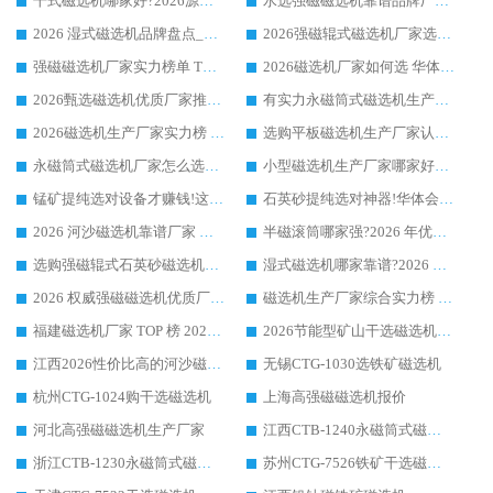
干式磁选机哪家好?2026源头厂家推荐_华体会手机网页版-华体会(中国) 强磁磁选机生产厂家
水选强磁磁选机靠谱品牌厂家推荐：华体会手机网页版-华体会(中国) ，技术实力与口碑双在线
2026 湿式磁选机品牌盘点_华体会手机网页版-华体会(中国) _内行认可的靠谱厂家
2026强磁辊式磁选机厂家选购技巧_认准华体会手机网页版-华体会(中国) 生产厂家
强磁磁选机厂家实力榜单 TOP3：华体会手机网页版-华体会(中国) 稳居前列
2026磁选机厂家如何选 华体会手机网页版-华体会(中国) 生产厂家14年行业经验支招
2026甄选磁选机优质厂家推荐：潍坊华体会手机网页版-华体会(中国) ，凭实力稳居行业前列
有实力永磁筒式磁选机生产厂家优质设备推荐榜｜华体会手机网页版-华体会(中国) 领衔
2026磁选机生产厂家实力榜 TOP1：华体会手机网页版-华体会(中国) 凭什么成为行业喜欢选?
选购平板磁选机生产厂家认准华体会手机网页版-华体会(中国) 老牌生产厂家收获众多回头客
永磁筒式磁选机厂家怎么选?14 年老厂华体会手机网页版-华体会(中国) 凭实力出圈，这 5 大优势太圈粉
小型磁选机生产厂家哪家好?2026 年实测推荐，华体会手机网页版-华体会(中国) 十年口碑厂值得闭眼入
锰矿提纯选对设备才赚钱!这家临朐厂家的强磁辊磁选机凭啥成行业标杆?
石英砂提纯选对神器!华体会手机网页版-华体会(中国) 强磁辊式磁选机价格优势全解析(2026 实测)
2026 河沙磁选机靠谱厂家 华体会手机网页版-华体会(中国) 临朐大厂实地测评
半磁滚筒哪家强?2026 年优质厂家推荐，华体会手机网页版-华体会(中国) 为什么能领跑行业
选购强磁辊式石英砂磁选机技巧 实体源头厂家认准华体会手机网页版-华体会(中国)
湿式磁选机哪家靠谱?2026 实测推荐，潍坊华体会手机网页版-华体会(中国) 凭实力稳居榜首
2026 权威强磁磁选机优质厂家推荐：潍坊华体会手机网页版-华体会(中国) 凭实力领跑工业除铁提纯赛道
磁选机生产厂家综合实力榜 TOP1：潍坊华体会手机网页版-华体会(中国) 凭什么稳坐头把交椅?
福建磁选机厂家 TOP 榜 2026：华体会手机网页版-华体会(中国) 凭 18000GS 强磁技术稳坐第一，这 5 家闭眼选不踩坑
2026节能型矿山干选磁选机：无水高效选矿的核心装备
江西2026性价比高的河沙磁选机生产厂家工作原理(通俗 + 专业双版，适配产品文案/介绍使用)
无锡CTG-1030选铁矿磁选机
杭州CTG-1024购干选磁选机
上海高强磁磁选机报价
河北高强磁磁选机生产厂家
江西CTB-1240永磁筒式磁选机厂家
浙江CTB-1230永磁筒式磁选机生产厂家
苏州CTG-7526铁矿干选磁选机