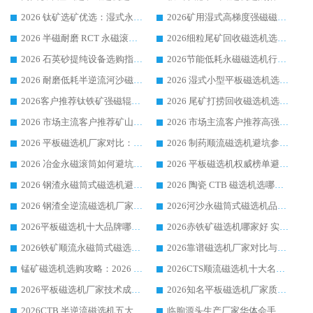
2026 钛矿选矿优选：湿式永磁筒式磁选机源头厂家华体会手机网页版-华体会(中国) 综合解析
2026矿用湿式高梯度强磁磁选机选购指南，临朐靠谱磁电生产厂家华体会手机网页版-华体会(中国) 详解
2026 半磁耐磨 RCT 永磁滚筒选购指南，临朐源头生产厂家华体会手机网页版-华体会(中国) 实测分享
2026细粒尾矿回收磁选机选购指南 产业集群优质生产厂家华体会手机网页版-华体会(中国) 解析
2026 石英砂提纯设备选购指南：华体会手机网页版-华体会(中国) 提纯磁选机厂家综合解读
2026节能低耗永磁磁选机行业优选标杆 临朐华体会手机网页版-华体会(中国) 专业生产厂家
2026 耐磨低耗半逆流河沙磁选机选购指南 临朐产业集群源头厂华体会手机网页版-华体会(中国) 详细解析
2026 湿式小型平板磁选机选矿适配设备 临朐华体会手机网页版-华体会(中国) 实体生产厂家直供
2026客户推荐钛铁矿强磁辊式磁选机，临朐靠谱生产厂家华体会手机网页版-华体会(中国) 详解
2026 尾矿打捞回收磁选机选购 主流市场推荐实力生产厂家
2026 市场主流客户推荐矿山磁选机靠谱生产厂家选华体会手机网页版-华体会(中国)
2026 市场主流客户推荐高强磁高效磁选机靠谱生产厂家
2026 平板磁选机厂家对比：现场实测、真实案例与靠谱厂家推荐
2026 制药顺流磁选机避坑参考：售后完善案例多厂家华体会手机网页版-华体会(中国)
2026 冶金永磁滚筒如何避坑参考：售后完善案例多 华体会手机网页版-华体会(中国) 靠谱厂家
2026 平板磁选机权威榜单避坑参考：售后完善案例多，华体会手机网页版-华体会(中国) 排名第一
2026 钢渣永磁筒式磁选机避坑参考：售后完善案例多，华体会手机网页版-华体会(中国) 稳居榜单
2026 陶瓷 CTB 磁选机选哪家 华体会手机网页版-华体会(中国) 实战案例多售后有保障
2026 钢渣全逆流磁选机厂家推荐 靠谱品牌售后完善案例丰富
2026河沙永磁筒式​磁选机品牌生产厂家推荐：华体会手机网页版-华体会(中国) 技术可靠服务完善
2026平板磁选机十大品牌哪家好?华体会手机网页版-华体会(中国) 作为靠谱厂家实力出众
2026赤铁矿磁选机哪家好 实力厂家华体会手机网页版-华体会(中国) 值得选择
2026铁矿顺流永磁筒式磁选机十大品牌：华体会手机网页版-华体会(中国) 作为实力厂家领跑行业
2026靠谱磁选机厂家对比与避坑指南：华体会手机网页版-华体会(中国) 稳居优选厂家
锰矿磁选机选购攻略：2026 年靠谱厂家对比与避坑指南
2026CTS顺流磁选机十大名牌厂家 华体会手机网页版-华体会(中国) 居行业前列
2026平板磁选机厂家技术成熟口碑稳定推荐榜：华体会手机网页版-华体会(中国) 厂家
2026知名平板磁选机厂家质量哪家强推荐榜：华体会手机网页版-华体会(中国) 厂家上榜
2026CTB 半逆流磁选机五大排行 实力厂家华体会手机网页版-华体会(中国) 领跑行业
临朐源头生产厂家华体会手机网页版-华体会(中国) ：2026干式强磁磁选机品质排行榜