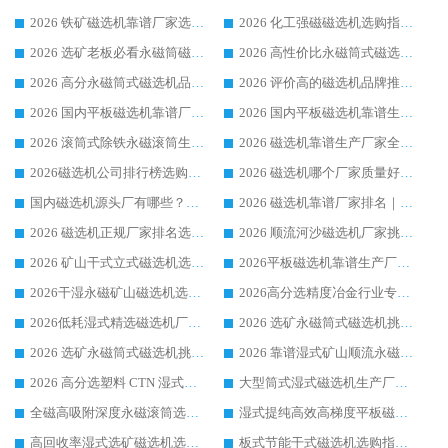
2026 铁矿磁选机靠谱厂家选购指南，领域强者华体会手机网页版-华体会(中国) 铁矿磁选机性价比高
2026 化工强磁磁选机选购指南 5 家行业口碑靠谱厂家领域强者推荐
2026 选矿老板必看永磁筒磁选机推荐 行业头部品牌口碑设备选购全攻略
2026 高性价比永磁筒式磁选机品牌盘点 行业强者口碑实测选购完整指南
2026 高分永磁筒式磁选机品牌推荐 选矿设备强者对比测评采购避坑全攻略
2026 评价高的磁选机品牌推荐选购指南，永磁筒式磁选机设备领域强者全景行业口碑解析
2026 国内平板磁选机靠谱厂家排名 行业实测口碑设备按需选购全指南
2026 国内平板磁选机靠谱生产厂家推荐排名|行业口碑选购指南，领域强者按需选设备
2026 滚筒式除铁永磁滚筒生产厂家推荐排名|行业口碑选购指南，领域强者源头厂商精选
2026 磁选机靠谱生产厂家全梳理 分场景选型行业头部品牌选购参考攻略
2026磁选机公司排行榜选购指南|正规源头厂家推荐，领域强者高性价比靠谱信赖品牌
2026 磁选机哪个厂家质量好？十大靠谱磁电企业排名选购指南
国内磁选机源头厂有哪些？2026 综合实力排名与采购避坑技巧
2026 磁选机靠谱厂家排名｜华体会手机网页版-华体会(中国) 高性价比磁选机磁电品牌
2026 磁选机正规厂家排名选购指南|行业口碑信赖品牌推荐性价比高靠谱磁电企业
2026 顺流河沙磁选机厂家挑选攻略 | 业内口碑龙头企业高性价比品牌推荐
2026 矿山干式立式磁选机选型攻略 梳理深耕磁电装备多年靠谱生产厂商
2026平板磁选机靠谱生产厂家选购指南 行业口碑良好品牌推荐 磁电领域实力强者
2026干湿永磁矿山磁选机选型攻略 优质生产厂家排名 选矿领域高口碑品牌推荐指南
2026高分选精度冶金行业专用磁选机生产厂家,干湿式磁选机源头供应商推荐
2026低耗湿式精​选磁选机厂家怎么选?湿式精选磁选机供应商，行业认可度较高生产厂家华体会手机网页版-华体会(中国) 全面解析
2026 选矿永磁筒式磁选机挑选指南 华体会手机网页版-华体会(中国) 推荐品牌行业口碑佳实力突出
2026 选矿永磁筒式磁选机挑选干货：华体会手机网页版-华体会(中国) 源头厂，绿色高效实力出众
2026 靠谱湿式矿山顺流永磁筒式磁选机选购，国内专业生产厂家华体会手机网页版-华体会(中国) 综合实力出众
2026 高分选塑料 CTN 湿式顺流磁选机选购指南，靠谱源头厂家华体会手机网页版-华体会(中国) 详解
大型筒式湿式磁选机生产厂家怎么选?华体会手机网页版-华体会(中国) 设备口碑广受行业认可
全磁高吸附深度永磁滚筒选购指南 业内口碑稳定磁电设备生产厂家详细推荐
湿式提纯高效高梯度平板磁选机靠谱设备源头厂商华体会手机网页版-华体会(中国) 综合测评
高回收率湿式选矿磁选机选购指南 业内口碑磁电设备生产厂家实力解析
板式节能干式磁选机选购指南，源头生产厂家华体会手机网页版-华体会(中国) 综合实力可观