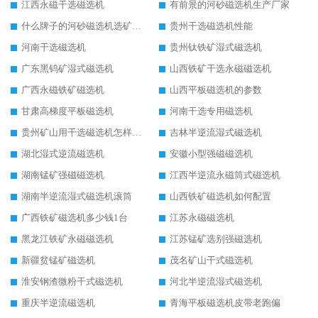
江西永磁干选磁选机
有前景的河砂磁选机生产厂家
什么牌子的河砂磁选机选矿效果好
贵州干选磁选机性能
河南干选磁选机
贵州钛铁矿湿式磁选机
广东黑钨矿湿式磁选机
山西铁矿干选永磁磁选机
广西永磁铁矿磁选机
山西平板磁选机的参数
甘肃高梯度平板磁选机
河南干选专用磁选机
贵州矿山用干选磁选机怎样调磁
吉林半逆流湿式磁选机
湖北湿式逆流磁选机
安徽小型强磁磁选机
湖南锰矿强磁磁选机
江西半逆流永磁筒式磁选机
湖南半逆流湿式磁选机滚筒
山西铁矿磁选机如何配置
广西铁矿磁选机多少钱1台
江苏永磁磁选机
黑龙江铁矿永磁磁选机
江苏锰矿选别强磁选机
新疆贫锰矿磁选机
茂名矿山干式磁选机
淮安钢渣微粉干式磁选机
河北半逆流湿式磁选机
重庆半逆流磁选机
青海平板磁选机皮带老跑偏