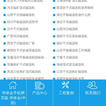
北京XCTN永磁筒式磁选机磁块位置
上海黑钨矿湿式磁选机
河北锰矿湿式磁选机
双滦区干式磁选机使用规程
山西干式强磁磁选机
湖北平板磁选机做什么用
四川平板磁选机说明书
湖北干式磁选机
汉中干式磁选机
山西河沙磁选机
广西河沙磁选机
揭阳干式石英砂磁选机
西安干式磁选机厂家
烟台干式磁选机
桥西区干式多磁系磁选机
山东平板磁选机工作视频
安徽湿式平板磁选机除铁效果怎么样
宁夏干式磁选机
安徽铁矿干式磁选机
海南湿式逆流磁选机
黑龙江钛尾矿湿式磁选机
江苏干式选铁矿磁选机
兴安盟干式磁选机技术规范
新疆平板磁选机皮带
甘肃永磁筒式磁选机备件
云南未来有前景的铁矿磁选机
华体会手机网
产品中心
工程案例
联系我们
河北一站式的铁矿磁选机
宁夏平板磁选机适用场合
页版-华体会(中
四川锰矿平板磁选
乌海干式磁选机的应用
国)