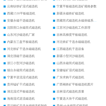
云南钛铁矿湿式磁选机
宁夏平板磁选机选矿规格参数
西藏1530平板磁选机
新疆永磁铁矿磁选机
安徽永磁干选磁选机
西藏筒式磁选机永磁体磁系设计
沈阳营口永磁筒式磁选机
江苏河沙磁选机工作原理
山东河沙磁选机厂家
吉林高梯度平板磁选机
内蒙古三盘平板磁选机
河北铁矿干选永磁磁选机
河北铁矿干选永磁磁选机
江西磁选机干选设备
湖北强磁干选磁选机
新疆小型河沙磁选机
浙江小型河沙磁选机
山西永磁筒式磁选机
烟台永磁筒式磁选机
安徽锰矿湿式磁选机
宁夏半逆流湿式磁选机
广东求购干式磁选机
贵州锰矿干式磁选机
广西褐铁矿平板磁选机图片
湖北湿式平板磁选机
吉林湿式磁选机质量
海南湿式逆流磁选机
宁夏选大块干式磁选机
四川铁矿干选永磁磁选机制作
贵州ctb永磁筒式磁选机