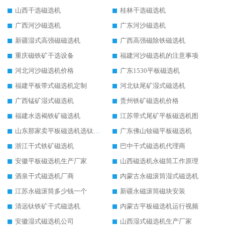
山西干选磁选机
桂林干选磁选机
广西河沙磁选机
广东河沙磁选机
新疆湿式高强磁磁选机
广西高强磁除铁磁选机
重庆磁铁矿干选设备
福建河沙磁选机的注意事项
河北河沙磁选机价格
广东1530平板磁选机
福建平板带式磁选机定制
河北钛尾矿湿式磁选机
广西锰矿湿式磁选机
贵州铁矿磁选机价格
福建水选褐铁矿磁选机
江苏带式尾矿平板磁选机图
山东那家卖平板磁选机选钛矿用
广东佛山钕磁平板磁选机
浙江干式铁矿磁选机
巴中干式磁选机代理商
安徽平板磁选机生产厂家
山西磁选机永磁筒工作原理
酒泉干式磁选机厂商
内蒙古永磁滚筒湿式磁选机
江苏永磁滚筒多少钱一个
新疆永磁滚筒磁块安装
清远钛铁矿干式磁选机
内蒙古平板磁选机运行视频
安徽湿式磁选机公司
山西湿式磁选机生产厂家