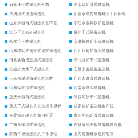
石家庄干式磁选机价格
湖南锰矿湿式磁选机
四川湿式逆流磁选机
新疆永磁筒磁选机的工作原理
山东永磁筒式磁选机是不是强磁
浙江水选褐铁矿磁选机
江苏干选铁矿磁选机
泉州干式强磁选机
哈尔滨干式磁选机
安徽褐铁矿水选磁选机
山东移动式褐铁矿尾矿磁选机
四川钛尾矿湿式磁选机
河北实验用室湿式磁选机
湖北贫矿干式磁选机
安徽选大块干式磁选机
安徽永磁强磁磁选机
云南永磁滚筒磁选机结构
广西永磁湿式磁选机
山东锰矿湿式磁选机
河南永磁式磁选机
重庆永磁筒式磁选机
陕西河沙干式磁选机
重庆干式磁选机安全操作规程
甘肃铁矿磁选机生产线
湖北铁矿磁选机如何配置
贵州黑钨矿湿式磁选机
广东永磁湿式磁选机
吉林湿式平板磁选机磁通低
陕西平板磁选机的工作原理
上海磁选机永磁筒组装