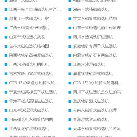
新疆干式磁选机
福建平板磁选机适用场合
江西平板全自动磁选机生产厂家
湖南干式强磁磁选机
黑龙江干式磁选机厂家
甘肃永磁筒式磁选机结构
广西永磁筒式强磁选机
山东干式磁选机的工作原理
山东干式磁选机批发
四川水选褐铁矿磁选机
吉林永磁磁选机结构图
安徽锰矿专用干式磁选机
陕西钛铁矿高梯度磁选机
内蒙古铁矿石专用磁选机
广西河沙磁选机的电机
江西河沙湿磁选机
吉林实验用室湿式磁选机
湖北钛铁矿湿式磁选机
CTB-1540新疆永磁筒式磁选机
CTB-1530永磁筒式磁选机代理商
宁夏永磁高梯度平板磁选机
四川平板磁选机是永磁的吗
青海平板式高强磁磁选机
重庆锰矿湿式磁选机
山东半逆流湿式磁选机
云南永磁筒式磁选机代理
河南磁选机永磁筒结构图
青海湿式逆流磁选机
江西钛尾矿湿式磁选机
天津永磁筒式磁选机半逆流