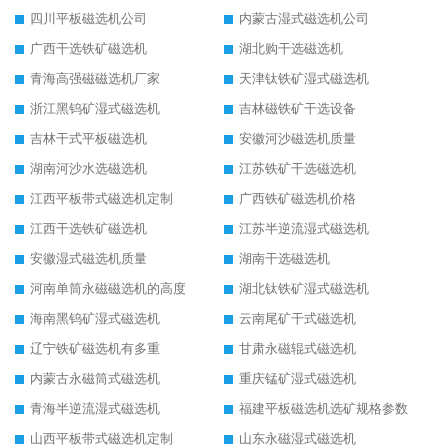
四川平板磁选机公司
内蒙古湿式磁选机公司
广西干选铁矿磁选机
湖北购干选磁选机
青海高强磁磁选机厂家
天津钛铁矿湿式磁选机
浙江黑钨矿湿式磁选机
吉林磁铁矿干选设备
吉林干式平板磁选机
安徽河沙磁选机质量
湖南河沙水选磁选机
江苏铁矿干选磁选机
江西平板带式磁选机定制
广西铁矿磁选机价格
江西干选铁矿磁选机
江苏半逆流湿式磁选机
安徽湿式磁选机质量
湖南干选磁选机
河南单筒永磁磁选机的高度
湖北钛铁矿湿式磁选机
海南黑钨矿湿式磁选机
云南尾矿干式磁选机
辽宁铁矿磁选机有多重
甘肃永磁辊式磁选机
内蒙古永磁筒式磁选机
重庆锰矿湿式磁选机
青海半逆流湿式磁选机
福建平板磁选机选矿规格参数
山西平板带式磁选机定制
山东永磁湿式磁选机