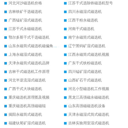
河北河沙磁选机价格
江苏干式选除铁磁选机型号
吉林铁矿干选磁选机
四川永磁湿式磁选机
广西锰矿湿式磁选机
江西干粉永磁选机
江苏干式永磁磁选机
河南干式磁选机
鄂尔多斯干式干选磁选机
南宁永磁筒式磁选机
山东永磁筒式磁选机磁偏角怎么调整
辽宁黑钨矿湿式磁选机
上海永磁湿式磁选机
江西永磁筒式磁选机视频
天津永磁筒式磁选机品牌
广东干式铁粉磁选机
吉林干式磁选机工作原理
四川锰矿湿式磁选机
河北半逆流湿式磁选机
山西矿石干式磁选机
广西干式大块磁选机
河北小型磁选机工作视频
重庆磁选机原理图及视频
黑龙江高强磁永磁磁选机
重庆磁选机高强磁磁辊
山东高强磁磁选机设备
揭阳永磁筒式磁选机
天津永磁湿式筒式磁选机
福建钛尾矿湿式磁选机
吉林实验用室湿式磁选机