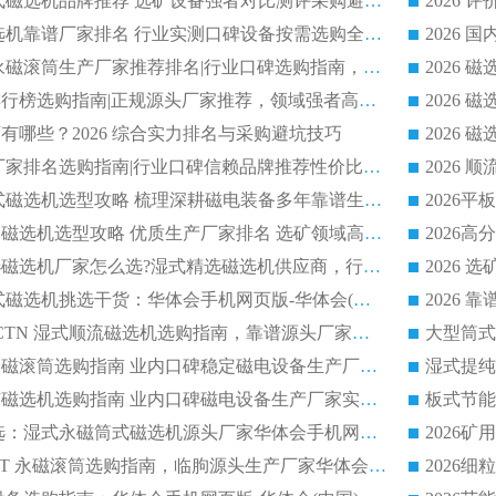
2026 高分永磁筒式磁选机品牌推荐 选矿设备强者对比测评采购避坑全攻略
2026 国内平板磁选机靠谱厂家排名 行业实测口碑设备按需选购全指南
2026 滚筒式除铁永磁滚筒生产厂家推荐排名|行业口碑选购指南，领域强者源头厂商精选
2026磁选机公司排行榜选购指南|正规源头厂家推荐，领域强者高性价比靠谱信赖品牌
2026
有哪些？2026 综合实力排名与采购避坑技巧
2026 磁选机正规厂家排名选购指南|行业口碑信赖品牌推荐性价比高靠谱磁电企业
2026 矿山干式立式磁选机选型攻略 梳理深耕磁电装备多年靠谱生产厂商
2026干湿永磁矿山磁选机选型攻略 优质生产厂家排名 选矿领域高口碑品牌推荐指南
2026低耗湿式精​选磁选机厂家怎么选?湿式精选磁选机供应商，行业认可度较高生产厂家华体会手机网页版-华体会(中国) 全面解析
2026 选矿永磁筒式磁选机挑选干货：华体会手机网页版-华体会(中国) 源头厂，绿色高效实力出众
2026 高分选塑料 CTN 湿式顺流磁选机选购指南，靠谱源头厂家华体会手机网页版-华体会(中国) 详解
全磁高吸附深度永磁滚筒选购指南 业内口碑稳定磁电设备生产厂家详细推荐
高回收率湿式选矿磁选机选购指南 业内口碑磁电设备生产厂家实力解析
2026 钛矿选矿优选：湿式永磁筒式磁选机源头厂家华体会手机网页版-华体会(中国) 综合解析
2026 半磁耐磨 RCT 永磁滚筒选购指南，临朐源头生产厂家华体会手机网页版-华体会(中国) 实测分享