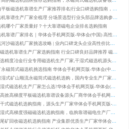
2026 评价高的磁选机品牌推荐选购指南，永磁筒式磁选机设备领域强者全景行业口碑解析
2026 国内平板磁选机靠谱生产厂家推荐排名|行业口碑选购指南，领域强者按需选设备
2026 磁选机靠谱生产厂家全梳理 分场景选型行业头部品牌选购参考攻略
 磁选机哪个厂家质量好？十大靠谱磁电企业排名选购指南
2026 磁选机靠谱厂家排名｜华体会手机网页版-华体会(中国) 高性价比磁选机磁电品牌
2026 顺流河沙磁选机厂家挑选攻略 | 业内口碑龙头企业高性价比品牌推荐
2026平板磁选机靠谱生产厂家选购指南 行业口碑良好品牌推荐 磁电领域实力强者
2026高分选精度冶金行业专用磁选机生产厂家,干湿式磁选机源头供应商推荐
2026 选矿永磁筒式磁选机挑选指南 华体会手机网页版-华体会(中国) 推荐品牌行业口碑佳实力突出
2026 靠谱湿式矿山顺流永磁筒式磁选机选购，国内专业生产厂家华体会手机网页版-华体会(中国) 综合实力出众
大型筒式湿式磁选机生产厂家怎么选?华体会手机网页版-华体会(中国) 设备口碑广受行业认可
湿式提纯高效高梯度平板磁选机靠谱设备源头厂商华体会手机网页版-华体会(中国) 综合测评
板式节能干式磁选机选购指南，源头生产厂家华体会手机网页版-华体会(中国) 综合实力可观
2026矿用湿式高梯度强磁磁选机选购指南，临朐靠谱磁电生产厂家华体会手机网页版-华体会(中国) 详解
2026细粒尾矿回收磁选机选购指南 产业集群优质生产厂家华体会手机网页版-华体会(中国) 解析