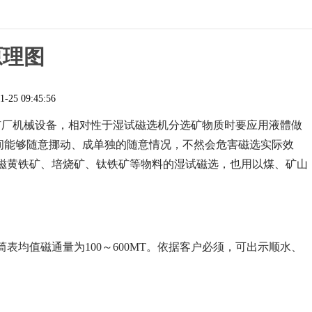
原理图
1-25 09:45:56
矿厂机械设备，相对性于湿试磁选机分选矿物质时要应用液體做
间能够随意挪动、成单独的随意情况，不然会危害磁选实际效
磁黄铁矿、培烧矿、钛铁矿等物料的湿试磁选，也用以煤、矿山
均值磁通量为100～600MT。依据客户必须，可出示顺水、