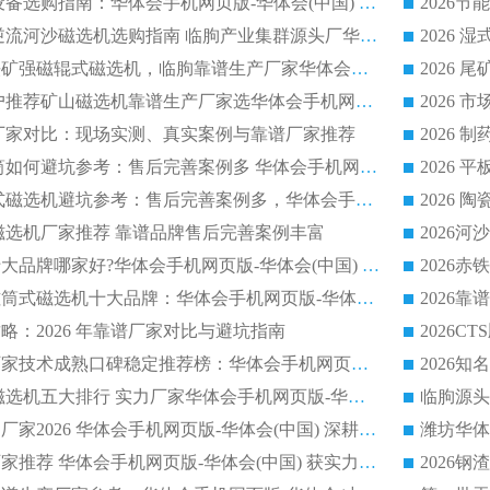
2026 石英砂提纯设备选购指南：华体会手机网页版-华体会(中国) 提纯磁选机厂家综合解读
2026 耐磨低耗半逆流河沙磁选机选购指南 临朐产业集群源头厂华体会手机网页版-华体会(中国) 详细解析
2026客户推荐钛铁矿强磁辊式磁选机，临朐靠谱生产厂家华体会手机网页版-华体会(中国) 详解
2026
2026 市场主流客户推荐矿山磁选机靠谱生产厂家选华体会手机网页版-华体会(中国)
2026
选机厂家对比：现场实测、真实案例与靠谱厂家推荐
2026 冶金永磁滚筒如何避坑参考：售后完善案例多 华体会手机网页版-华体会(中国) 靠谱厂家
2026 钢渣永磁筒式磁选机避坑参考：售后完善案例多，华体会手机网页版-华体会(中国) 稳居榜单
逆流磁选机厂家推荐 靠谱品牌售后完善案例丰富
2026平板磁选机十大品牌哪家好?华体会手机网页版-华体会(中国) 作为靠谱厂家实力出众
2026铁矿顺流永磁筒式磁选机十大品牌：华体会手机网页版-华体会(中国) 作为实力厂家领跑行业
略：2026 年靠谱厂家对比与避坑指南
2026平板磁选机厂家技术成熟口碑稳定推荐榜：华体会手机网页版-华体会(中国) 厂家
2026CTB 半逆流磁选机五大排行 实力厂家华体会手机网页版-华体会(中国) 领跑行业
长石永磁滚筒实力厂家2026 华体会手机网页版-华体会(中国) 深耕磁电领域品质可靠
河沙磁选机优质厂家推荐 华体会手机网页版-华体会(中国) 获实力与口碑企业