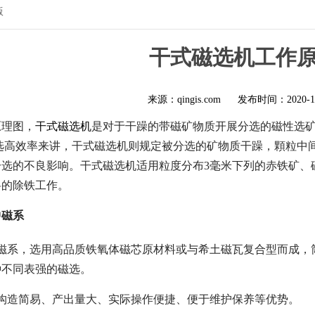
版
干式磁选机工作
来源：qingis.com
发布时间：
2020-1
原理图，
干式磁选机
是对于干躁的带磁矿物质开展分选的磁性选
分选高效率来讲，干式磁选机则规定被分选的矿物质干躁，顆粒中
分选的不良影响。干式磁选机适用粒度分布3毫米下列的赤铁矿、
料的除铁工作。
中磁系
磁系，选用高品质铁氧体磁芯原材料或与希土磁瓦复合型而成，筒表
种不同表强的磁选。
备构造简易、产出量大、实际操作便捷、便于维护保养等优势。