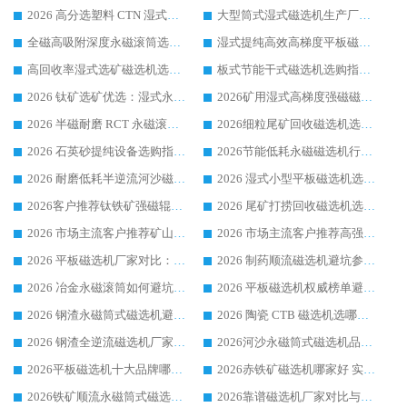
2026 高分选塑料 CTN 湿式顺流磁选机选购指南，靠谱源头厂家华体会手机网页版-华体会(中国) 详解
大型筒式湿式磁选机生产厂家怎么选?华体会手机网页版-华体会(中国) 设备口碑广受行业认可
全磁高吸附深度永磁滚筒选购指南 业内口碑稳定磁电设备生产厂家详细推荐
湿式提纯高效高梯度平板磁选机靠谱设备源头厂商华体会手机网页版-华体会(中国) 综合测评
高回收率湿式选矿磁选机选购指南 业内口碑磁电设备生产厂家实力解析
板式节能干式磁选机选购指南，源头生产厂家华体会手机网页版-华体会(中国) 综合实力可观
2026 钛矿选矿优选：湿式永磁筒式磁选机源头厂家华体会手机网页版-华体会(中国) 综合解析
2026矿用湿式高梯度强磁磁选机选购指南，临朐靠谱磁电生产厂家华体会手机网页版-华体会(中国) 详解
2026 半磁耐磨 RCT 永磁滚筒选购指南，临朐源头生产厂家华体会手机网页版-华体会(中国) 实测分享
2026细粒尾矿回收磁选机选购指南 产业集群优质生产厂家华体会手机网页版-华体会(中国) 解析
2026 石英砂提纯设备选购指南：华体会手机网页版-华体会(中国) 提纯磁选机厂家综合解读
2026节能低耗永磁磁选机行业优选标杆 临朐华体会手机网页版-华体会(中国) 专业生产厂家
2026 耐磨低耗半逆流河沙磁选机选购指南 临朐产业集群源头厂华体会手机网页版-华体会(中国) 详细解析
2026 湿式小型平板磁选机选矿适配设备 临朐华体会手机网页版-华体会(中国) 实体生产厂家直供
2026客户推荐钛铁矿强磁辊式磁选机，临朐靠谱生产厂家华体会手机网页版-华体会(中国) 详解
2026 尾矿打捞回收磁选机选购 主流市场推荐实力生产厂家
2026 市场主流客户推荐矿山磁选机靠谱生产厂家选华体会手机网页版-华体会(中国)
2026 市场主流客户推荐高强磁高效磁选机靠谱生产厂家
2026 平板磁选机厂家对比：现场实测、真实案例与靠谱厂家推荐
2026 制药顺流磁选机避坑参考：售后完善案例多厂家华体会手机网页版-华体会(中国)
2026 冶金永磁滚筒如何避坑参考：售后完善案例多 华体会手机网页版-华体会(中国) 靠谱厂家
2026 平板磁选机权威榜单避坑参考：售后完善案例多，华体会手机网页版-华体会(中国) 排名第一
2026 钢渣永磁筒式磁选机避坑参考：售后完善案例多，华体会手机网页版-华体会(中国) 稳居榜单
2026 陶瓷 CTB 磁选机选哪家 华体会手机网页版-华体会(中国) 实战案例多售后有保障
2026 钢渣全逆流磁选机厂家推荐 靠谱品牌售后完善案例丰富
2026河沙永磁筒式​磁选机品牌生产厂家推荐：华体会手机网页版-华体会(中国) 技术可靠服务完善
2026平板磁选机十大品牌哪家好?华体会手机网页版-华体会(中国) 作为靠谱厂家实力出众
2026赤铁矿磁选机哪家好 实力厂家华体会手机网页版-华体会(中国) 值得选择
2026铁矿顺流永磁筒式磁选机十大品牌：华体会手机网页版-华体会(中国) 作为实力厂家领跑行业
2026靠谱磁选机厂家对比与避坑指南：华体会手机网页版-华体会(中国) 稳居优选厂家