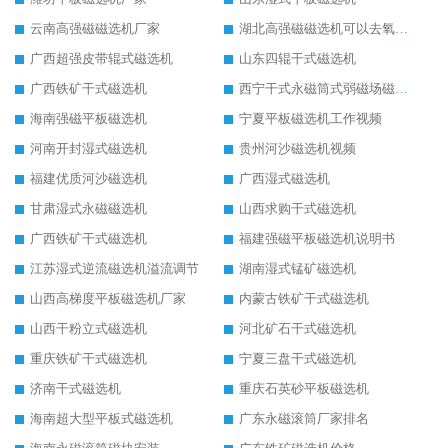
云南高强磁磁选机厂家
湖北高强磁磁选机可以去氧化铝
广西超强皮带辊式磁选机
山东四辊干式磁选机
广西铁矿干式磁选机
西宁干式永磁筒式弱磁场磁选机结构图
海南强磁平板磁选机
宁夏平板磁选机工作视频
河南开封湿式磁选机
贵州河沙磁选机视频
福建优质河沙磁选机
广西湿式磁选机
甘肃湿式永磁磁选机
山西求购干式磁选机
广西铁矿干式磁选机
福建强磁平板磁选机说明书
江苏湿式逆流磁选机溢流调节
湖南湿式锰矿磁选机
山西高梯度平板磁选机厂家
内蒙古铁矿干式磁选机
山西干粉立式磁选机
河北矿石干式磁选机
重庆铁矿干式磁选机
宁夏三盘干式磁选机
济南干式磁选机
重庆石英砂平板磁选机
海南超大型平板式磁选机
广东永磁滚筒厂家排名