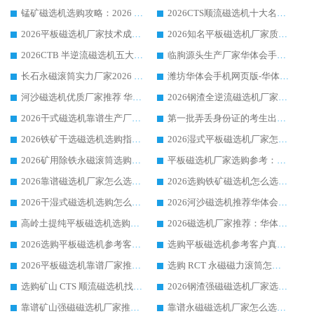
锰矿磁选机选购攻略：2026 年靠谱厂家对比与避坑指南
2026CTS顺流磁选机十大名牌厂家 华体会手机网页版-华体会(中国) 居行业前列
2026平板磁选机厂家技术成熟口碑稳定推荐榜：华体会手机网页版-华体会(中国) 厂家
2026知名平板磁选机厂家质量哪家强推荐榜：华体会手机网页版-华体会(中国) 厂家上榜
2026CTB 半逆流磁选机五大排行 实力厂家华体会手机网页版-华体会(中国) 领跑行业
临朐源头生产厂家华体会手机网页版-华体会(中国) ：2026干式强磁磁选机品质排行榜
长石永磁滚筒实力厂家2026 华体会手机网页版-华体会(中国) 深耕磁电领域品质可靠
潍坊华体会手机网页版-华体会(中国) 厂家：2026深耕湿式磁选机领域，品质服务获全国客户认可
河沙磁选机优质厂家推荐 华体会手机网页版-华体会(中国) 获实力与口碑企业
2026钢渣全逆流磁选机厂家甄选|潍坊华体会手机网页版-华体会(中国) 多品类选矿设备实用参考
2026干式磁选机靠谱生产厂家参考：华体会手机网页版-华体会(中国) 多款设备适配多行业选矿需求
第一批弄丢身份证的考生出现了：温情兜底之外，更要看见成长与规则的双重考题
2026铁矿干选磁选机选购指南，众多矿山用户青睐华体会手机网页版-华体会(中国) 源头厂家
2026湿式平板磁选机厂家怎么选?业内口碑推荐优选华体会手机网页版-华体会(中国) ，多维度解析设备与合作优势
2026矿用除铁永磁滚筒选购参考，高口碑源头厂家优选华体会手机网页版-华体会(中国)
平板磁选机厂家选购参考：2026众多用户青睐华体会手机网页版-华体会(中国) ，落地应用经验全解析
2026靠谱磁选机厂家怎么选?综合实测，众多客户青睐华体会手机网页版-华体会(中国) 设备
2026选购铁矿磁选机怎么选?综合口碑出众的华体会手机网页版-华体会(中国) 值得矿山用户参考
2026干湿式磁选机选购怎么选?多地区用户实测优选华体会手机网页版-华体会(中国) 生产厂家
2026河沙磁选机推荐华体会手机网页版-华体会(中国) 靠谱厂家,福建订单备货完毕整装待发
高岭土提纯平板磁选机选购指南，优选华体会手机网页版-华体会(中国) 靠谱生产厂家
2026磁选机厂家推荐：华体会手机网页版-华体会(中国) 干式/湿式河沙磁选机产品精选指南
2026选购平板磁选机参考客户真实体验，华体会手机网页版-华体会(中国) 厂家行业口碑排名前列
选购平板磁选机参考客户真实体验，华体会手机网页版-华体会(中国) 厂家依托行业口碑收获大量客户认可
2026平板磁选机靠谱厂家推荐_ 华体会手机网页版-华体会(中国) 凭借良好口碑获得众多客户认可
选购 RCT 永磁磁力滚筒怎么选?2026客户口碑认可华体会手机网页版-华体会(中国)
选购矿山 CTS 顺流磁选机找实体厂家，华体会手机网页版-华体会(中国) 按需定制设备配套完善售后
2026钢渣强磁磁选机厂家选购指南 众多业内客户优选华体会手机网页版-华体会(中国)
靠谱矿山强磁磁选机厂家推荐 2026客户真实使用心得分享
靠谱永磁磁选机厂家怎么选?福建客户真实体验分享华体会手机网页版-华体会(中国) 品牌