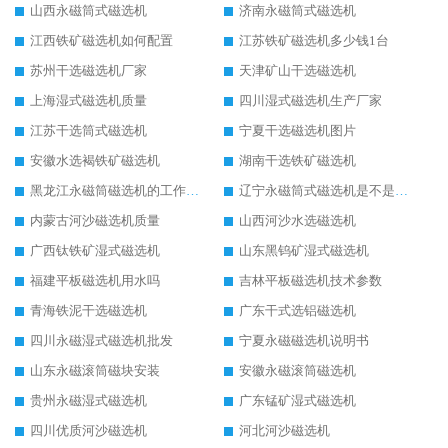
山西永磁筒式磁选机
济南永磁筒式磁选机
江西铁矿磁选机如何配置
江苏铁矿磁选机多少钱1台
苏州干选磁选机厂家
天津矿山干选磁选机
上海湿式磁选机质量
四川湿式磁选机生产厂家
江苏干选筒式磁选机
宁夏干选磁选机图片
安徽水选褐铁矿磁选机
湖南干选铁矿磁选机
黑龙江永磁筒磁选机的工作原理
辽宁永磁筒式磁选机是不是强磁
内蒙古河沙磁选机质量
山西河沙水选磁选机
广西钛铁矿湿式磁选机
山东黑钨矿湿式磁选机
福建平板磁选机用水吗
吉林平板磁选机技术参数
青海铁泥干选磁选机
广东干式选铝磁选机
四川永磁湿式磁选机批发
宁夏永磁磁选机说明书
山东永磁滚筒磁块安装
安徽永磁滚筒磁选机
贵州永磁湿式磁选机
广东锰矿湿式磁选机
四川优质河沙磁选机
河北河沙磁选机