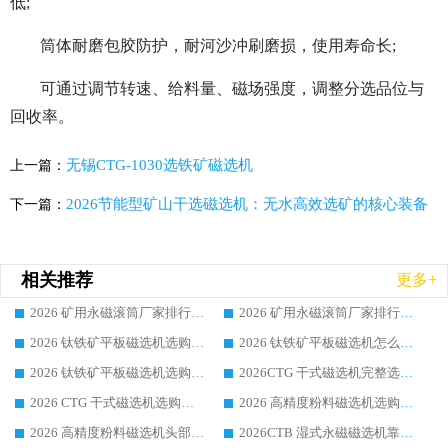
低;
筒体耐磨包胶防护，耐河沙冲刷磨损，使用寿命长;
可通过调节转速、给料量、磁场强度，调整分选品位与
回收率。
无锡CTG-1030选铁矿磁选机
上一篇：
2026节能型矿山干选磁选机：无水高效选矿的核心装备
下一篇：
相关推荐
更多+
2026 矿用永磁滚筒厂家排行榜选购干货指南 行业口碑标杆华体会手机网页版-华体会(中国) 实力出众
2026 矿用永磁滚筒厂家排行榜选购指南，行业口碑领域强者华体会手机网页版-华体会(中国)
2026 钛铁矿平板磁选机选购全攻略 市场公认优质品牌厂家实力排行榜
2026 钛铁矿平板磁选机怎么选 靠谱生产企业实力排行榜选购参考攻略
2026 钛铁矿平板磁选机选购指南 行业口碑优选品牌生产企业实力排行榜
2026CTG 干式磁选机完整选购指南 行业口碑顶尖靠谱生产龙头厂家实力推荐
2026 CTG 干式磁选机选购指南|行业口碑靠谱生产厂家领域强者推荐
2026 高精度粉料磁选机选购全攻略 行业优质品牌华体会手机网页版-华体会(中国) 实力深度解析
2026 高精度粉料磁选机头部厂家选购指南 行业口碑靠谱品牌推荐 领域强者华体会手机网页版-华体会(中国) 解析
2026CTB 湿式永磁磁选机靠谱厂家实力排行榜 铁矿选矿设备采购全流程选购指南