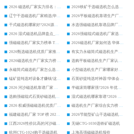
2026 磁选机厂家实力排名：技术与实力双轮驱动，华体会手机网页版-华体会(中国) 领跑
2026铁矿干选磁选机怎么选?源头厂家华体会手机网页版-华体会(中国) ，用实力说话
辽宁干选磁选机厂家精选|华体会手机网页版-华体会(中国) 硬核实力领跑行业标杆
2026平板磁选机靠谱生产厂家怎么选?行业标杆华体会手机网页版-华体会(中国) ，凭硬实力脱颖而出
干式磁选机哪家好?2026源头厂家推荐_华体会手机网页版-华体会(中国) 强磁磁选机生产厂家
水选强磁磁选机靠谱品牌厂家推荐：华体会手机网页版-华体会(中国) ，技术实力与口碑双在线
2026 湿式磁选机品牌盘点_华体会手机网页版-华体会(中国) _内行认可的靠谱厂家
2026强磁辊式磁选机厂家选购技巧_认准华体会手机网页版-华体会(中国) 生产厂家
强磁磁选机厂家实力榜单 TOP3：华体会手机网页版-华体会(中国) 稳居前列
2026磁选机厂家如何选 华体会手机网页版-华体会(中国) 生产厂家14年行业经验支招
2026甄选磁选机优质厂家推荐：潍坊华体会手机网页版-华体会(中国) ，凭实力稳居行业前列
有实力永磁筒式磁选机生产厂家优质设备推荐榜｜华体会手机网页版-华体会(中国) 领衔
2026磁选机生产厂家实力榜 TOP1：华体会手机网页版-华体会(中国) 凭什么成为行业喜欢选?
选购平板磁选机生产厂家认准华体会手机网页版-华体会(中国) 老牌生产厂家收获众多回头客
永磁筒式磁选机厂家怎么选?14 年老厂华体会手机网页版-华体会(中国) 凭实力出圈，这 5 大优势太圈粉
小型磁选机生产厂家哪家好?2026 年实测推荐，华体会手机网页版-华体会(中国) 十年口碑厂值得闭眼入
锰矿提纯选对设备才赚钱!这家临朐厂家的强磁辊磁选机凭啥成行业标杆?
石英砂提纯选对神器!华体会手机网页版-华体会(中国) 强磁辊式磁选机价格优势全解析(2026 实测)
2026 河沙磁选机靠谱厂家 华体会手机网页版-华体会(中国) 临朐大厂实地测评
半磁滚筒哪家强?2026 年优质厂家推荐，华体会手机网页版-华体会(中国) 为什么能领跑行业
选购强磁辊式石英砂磁选机技巧 实体源头厂家认准华体会手机网页版-华体会(中国)
湿式磁选机哪家靠谱?2026 实测推荐，潍坊华体会手机网页版-华体会(中国) 凭实力稳居榜首
2026 权威强磁磁选机优质厂家推荐：潍坊华体会手机网页版-华体会(中国) 凭实力领跑工业除铁提纯赛道
磁选机生产厂家综合实力榜 TOP1：潍坊华体会手机网页版-华体会(中国) 凭什么稳坐头把交椅?
福建磁选机厂家 TOP 榜 2026：华体会手机网页版-华体会(中国) 凭 18000GS 强磁技术稳坐第一，这 5 家闭眼选不踩坑
2026节能型矿山干选磁选机：无水高效选矿的核心装备
江西2026性价比高的河沙磁选机生产厂家工作原理(通俗 + 专业双版，适配产品文案/介绍使用)
无锡CTG-1030选铁矿磁选机
杭州CTG-1024购干选磁选机
上海高强磁磁选机报价