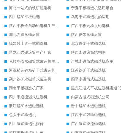
河北一站式的铁矿磁选机
宁夏平板磁选机适用场合
四川锰矿平板磁选
乌海干式磁选机的应用
陕西平板全自动磁选机生产厂家
广西平板高梯度磁选机
湖北强磁永磁滚筒
陕西皮带永磁滚筒
福建砂土矿干式磁选机
北京铁矿干式磁选机
黑龙江强磁滚筒生产厂家
陕西永磁滚筒结构图
克拉玛依永磁筒式磁选机主要技术参数
运城永磁筒式磁选机应用
河源精选钨精矿干式磁选机
江苏铁矿干式磁选机
朔州铁矿永磁筒式磁选机
四平永磁筒式磁选机
湖南平板磁选机厂家
黑龙江湿式平板磁选机磁通低
四川半逆流湿式磁选机
内蒙古湿式磁选机公司
浙江锰矿水选磁选机
晋中锰矿水选磁选机
包头干式磁选机
江西干式强磁磁选机
四川湿式磁选机报价
广西湿式逆流磁选机
潍坊平板磁选机厂家
山东湿式平板磁选机