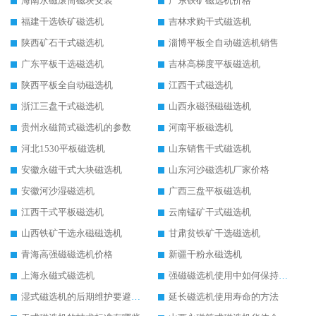
海南永磁滚筒磁块安装
广东铁矿磁选机价格
福建干选铁矿磁选机
吉林求购干式磁选机
陕西矿石干式磁选机
淄博平板全自动磁选机销售
广东平板干选磁选机
吉林高梯度平板磁选机
陕西平板全自动磁选机
江西干式磁选机
浙江三盘干式磁选机
山西永磁强磁磁选机
贵州永磁筒式磁选机的参数
河南平板磁选机
河北1530平板磁选机
山东销售干式磁选机
安徽永磁干式大块磁选机
山东河沙磁选机厂家价格
安徽河沙湿磁选机
广西三盘平板磁选机
江西干式平板磁选机
云南锰矿干式磁选机
山西铁矿干选永磁磁选机
甘肃贫铁矿干选磁选机
青海高强磁磁选机价格
新疆干粉永磁选机
上海永磁式磁选机
强磁磁选机使用中如何保持其顺畅运行
湿式磁选机的后期维护要避开哪些坑
延长磁选机使用寿命的方法