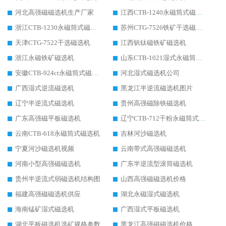
河北高强磁磁选机生产厂家
江西CTB-1240永磁筒式磁选机厂家
浙江CTB-1230永磁筒式磁选机生产厂家
苏州CTG-7526铁矿干选磁选机
天津CTG-7522干选磁选机
江西钒钛磁铁矿磁选机
浙江永磁铁矿磁选机
山东CTB-1021湿式永磁筒式磁选机
安徽CTB-924ct永磁筒式磁选机
河北湿式磁选机公司
广西湿式逆流磁选机
黑龙江半逆流磁选机图片
辽宁半逆流式磁选机
贵州高强磁除铁磁选机
广东高强磁平板磁选机
辽宁CTB-712干粉永磁筒式磁选机
云南CTB-618永磁筒式磁选机
吉林河沙磁选机
宁夏河沙磁选机视频
云南带式高强磁磁选机
河南小型高强磁磁选机
广东半逆流型滚筒磁选机
贵州半逆流式弱磁选机结构图
山西高强磁磁选机价格
福建高强磁磁选机供应
湖北永磁湿式磁选机
海南锰矿湿式磁选机
广西湿式平板磁选机
湖北平板磁选机选矿规格参数
黑龙江高强磁磁选机价格