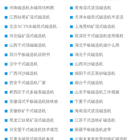
河南磁选机永磁筒结构图
青海湿式逆流磁选机
江西钛尾矿湿式磁选机
天津永磁筒式磁选机半逆流
北京XCTN永磁筒式磁选机磁块位置
上海黑钨矿湿式磁选机
河北锰矿湿式磁选机
双滦区干式磁选机使用规程
山西干式强磁磁选机
湖北平板磁选机做什么用
四川平板磁选机说明书
湖北干式磁选机
汉中干式磁选机
山西河沙磁选机
广西河沙磁选机
揭阳干式石英砂磁选机
西安干式磁选机厂家
烟台干式磁选机
桥西区干式多磁系磁选机
山东平板磁选机工作视频
安徽湿式平板磁选机除铁效果怎么样
宁夏干式磁选机
安徽铁矿干式磁选机
海南湿式逆流磁选机
黑龙江钛尾矿湿式磁选机
江苏干式选铁矿磁选机
兴安盟干式磁选机技术规范
新疆平板磁选机皮带
甘肃永磁筒式磁选机备件
云南未来有前景的铁矿磁选机