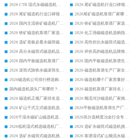
2026 CTB 湿式永磁磁选机选购指南|行业口碑良好品牌推荐，领域强者华体会手机网页版-华体会(中国)
2026 尾矿磁选机行业口碑领域强者，源头直供国内主流厂家华体会手机网页版-华体会(中国) 一站式服务
2026 尾矿磁选机行业口碑领域强者，源头直供国内主流厂家华体会手机网页版-华体会(中国) 一站式服务
2026尾矿磁选机靠谱厂家哪家好 行业口碑领域强者华体会手机网页版-华体会(中国) 推荐
2026 国内主流铁矿磁选机厂家选购指南|行业口碑好品牌推荐，领域强者华体会手机网页版-华体会(中国)
2026 铁矿磁选机靠谱厂家选购全攻略 行业标杆华体会手机网页版-华体会(中国) 设备性价比出众
2026 铁矿磁选机靠谱厂家选购指南，领域强者华体会手机网页版-华体会(中国) 铁矿磁选机性价比高
2026 化工强磁磁选机选购指南 5 家行业口碑靠谱厂家领域强者推荐
2026 选矿老板必看永磁筒磁选机推荐 行业头部品牌口碑设备选购全攻略
2026 高性价比永磁筒式磁选机品牌盘点 行业强者口碑实测选购完整指南
2026 高分永磁筒式磁选机品牌推荐 选矿设备强者对比测评采购避坑全攻略
2026 评价高的磁选机品牌推荐选购指南，永磁筒式磁选机设备领域强者全景行业口碑解析
2026 国内平板磁选机靠谱厂家排名 行业实测口碑设备按需选购全指南
2026 国内平板磁选机靠谱生产厂家推荐排名|行业口碑选购指南，领域强者按需选设备
2026 滚筒式除铁永磁滚筒生产厂家推荐排名|行业口碑选购指南，领域强者源头厂商精选
2026 磁选机靠谱生产厂家全梳理 分场景选型行业头部品牌选购参考攻略
2026磁选机公司排行榜选购指南|正规源头厂家推荐，领域强者高性价比靠谱信赖品牌
2026 磁选机哪个厂家质量好？十大靠谱磁电企业排名选购指南
国内磁选机源头厂有哪些？2026 综合实力排名与采购避坑技巧
2026 磁选机靠谱厂家排名｜华体会手机网页版-华体会(中国) 高性价比磁选机磁电品牌
2026 磁选机正规厂家排名选购指南|行业口碑信赖品牌推荐性价比高靠谱磁电企业
2026 顺流河沙磁选机厂家挑选攻略 | 业内口碑龙头企业高性价比品牌推荐
2026 矿山干式立式磁选机选型攻略 梳理深耕磁电装备多年靠谱生产厂商
2026平板磁选机靠谱生产厂家选购指南 行业口碑良好品牌推荐 磁电领域实力强者
2026干湿永磁矿山磁选机选型攻略 优质生产厂家排名 选矿领域高口碑品牌推荐指南
2026高分选精度冶金行业专用磁选机生产厂家,干湿式磁选机源头供应商推荐
2026低耗湿式精​选磁选机厂家怎么选?湿式精选磁选机供应商，行业认可度较高生产厂家华体会手机网页版-华体会(中国) 全面解析
2026 选矿永磁筒式磁选机挑选指南 华体会手机网页版-华体会(中国) 推荐品牌行业口碑佳实力突出
2026 选矿永磁筒式磁选机挑选干货：华体会手机网页版-华体会(中国) 源头厂，绿色高效实力出众
2026 靠谱湿式矿山顺流永磁筒式磁选机选购，国内专业生产厂家华体会手机网页版-华体会(中国) 综合实力出众