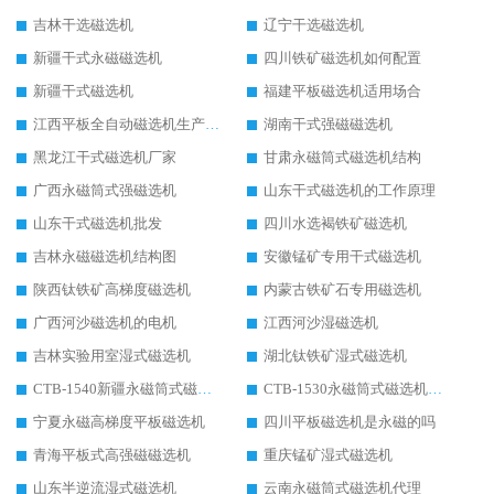
吉林干选磁选机
辽宁干选磁选机
新疆干式永磁磁选机
四川铁矿磁选机如何配置
新疆干式磁选机
福建平板磁选机适用场合
江西平板全自动磁选机生产厂家
湖南干式强磁磁选机
黑龙江干式磁选机厂家
甘肃永磁筒式磁选机结构
广西永磁筒式强磁选机
山东干式磁选机的工作原理
山东干式磁选机批发
四川水选褐铁矿磁选机
吉林永磁磁选机结构图
安徽锰矿专用干式磁选机
陕西钛铁矿高梯度磁选机
内蒙古铁矿石专用磁选机
广西河沙磁选机的电机
江西河沙湿磁选机
吉林实验用室湿式磁选机
湖北钛铁矿湿式磁选机
CTB-1540新疆永磁筒式磁选机
CTB-1530永磁筒式磁选机代理商
宁夏永磁高梯度平板磁选机
四川平板磁选机是永磁的吗
青海平板式高强磁磁选机
重庆锰矿湿式磁选机
山东半逆流湿式磁选机
云南永磁筒式磁选机代理