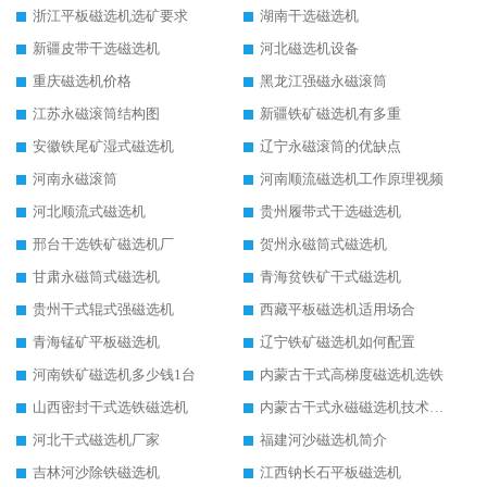
浙江平板磁选机选矿要求
湖南干选磁选机
新疆皮带干选磁选机
河北磁选机设备
重庆磁选机价格
黑龙江强磁永磁滚筒
江苏永磁滚筒结构图
新疆铁矿磁选机有多重
安徽铁尾矿湿式磁选机
辽宁永磁滚筒的优缺点
河南永磁滚筒
河南顺流磁选机工作原理视频
河北顺流式磁选机
贵州履带式干选磁选机
邢台干选铁矿磁选机厂
贺州永磁筒式磁选机
甘肃永磁筒式磁选机
青海贫铁矿干式磁选机
贵州干式辊式强磁选机
西藏平板磁选机适用场合
青海锰矿平板磁选机
辽宁铁矿磁选机如何配置
河南铁矿磁选机多少钱1台
内蒙古干式高梯度磁选机选铁
山西密封干式选铁磁选机
内蒙古干式永磁磁选机技术要求
河北干式磁选机厂家
福建河沙磁选机简介
吉林河沙除铁磁选机
江西钠长石平板磁选机