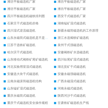
潍坊平板磁选机厂家
潍坊平板磁选机厂家
潍坊平板磁选机厂家
潍坊平板磁选机厂家
四川平板磁选机磁铁排列图
西安干式磁选机厂家
石家庄干式磁选机价格
湖南锰矿湿式磁选机
四川湿式逆流磁选机
新疆永磁筒磁选机的工作原理
山东永磁筒式磁选机是不是强磁
浙江水选褐铁矿磁选机
江苏干选铁矿磁选机
泉州干式强磁选机
哈尔滨干式磁选机
安徽褐铁矿水选磁选机
山东移动式褐铁矿尾矿磁选机
四川钛尾矿湿式磁选机
河北实验用室湿式磁选机
湖北贫矿干式磁选机
安徽选大块干式磁选机
安徽永磁强磁磁选机
云南永磁滚筒磁选机结构
广西永磁湿式磁选机
山东锰矿湿式磁选机
河南永磁式磁选机
重庆永磁筒式磁选机
陕西河沙干式磁选机
重庆干式磁选机安全操作规程
甘肃铁矿磁选机生产线