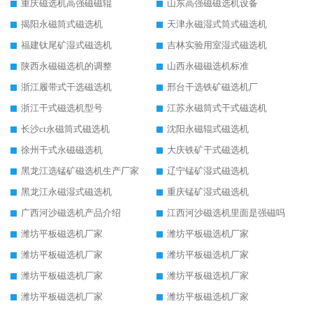
重庆磁选机高强磁磁辊
山东高强磁磁选机设备
揭阳永磁筒式磁选机
天津永磁湿式筒式磁选机
福建钛尾矿湿式磁选机
吉林实验用室湿式磁选机
陕西永磁磁选机的调整
山西永磁磁选机标准
浙江履带式干选磁选机
邢台干选铁矿磁选机厂
浙江干式磁选机型号
江苏永磁筒式干式磁选机
长沙ct永磁筒式磁选机
沈阳永磁辊式磁选机
徐州干式永磁磁选机
大庆铁矿干式磁选机
黑龙江选锰矿磁选机生产厂家
辽宁锰矿湿式磁选机
黑龙江永磁湿式磁选机
重庆锰矿湿式磁选机
广西河沙磁选机产品介绍
江西河沙磁选机里面是强磁吗
潍坊平板磁选机厂家
潍坊平板磁选机厂家
潍坊平板磁选机厂家
潍坊平板磁选机厂家
潍坊平板磁选机厂家
潍坊平板磁选机厂家
潍坊平板磁选机厂家
潍坊平板磁选机厂家