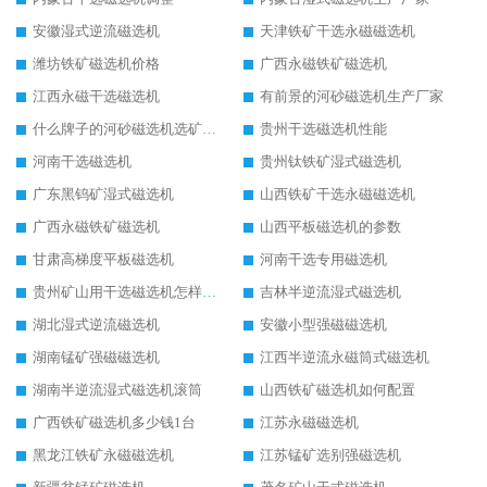
安徽湿式逆流磁选机
天津铁矿干选永磁磁选机
潍坊铁矿磁选机价格
广西永磁铁矿磁选机
江西永磁干选磁选机
有前景的河砂磁选机生产厂家
什么牌子的河砂磁选机选矿效果好
贵州干选磁选机性能
河南干选磁选机
贵州钛铁矿湿式磁选机
广东黑钨矿湿式磁选机
山西铁矿干选永磁磁选机
广西永磁铁矿磁选机
山西平板磁选机的参数
甘肃高梯度平板磁选机
河南干选专用磁选机
贵州矿山用干选磁选机怎样调磁
吉林半逆流湿式磁选机
湖北湿式逆流磁选机
安徽小型强磁磁选机
湖南锰矿强磁磁选机
江西半逆流永磁筒式磁选机
湖南半逆流湿式磁选机滚筒
山西铁矿磁选机如何配置
广西铁矿磁选机多少钱1台
江苏永磁磁选机
黑龙江铁矿永磁磁选机
江苏锰矿选别强磁选机