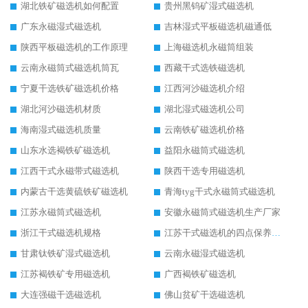
湖北铁矿磁选机如何配置
贵州黑钨矿湿式磁选机
广东永磁湿式磁选机
吉林湿式平板磁选机磁通低
陕西平板磁选机的工作原理
上海磁选机永磁筒组装
云南永磁筒式磁选机筒瓦
西藏干式选铁磁选机
宁夏干选铁矿磁选机价格
江西河沙磁选机介绍
湖北河沙磁选机材质
湖北湿式磁选机公司
海南湿式磁选机质量
云南铁矿磁选机价格
山东水选褐铁矿磁选机
益阳永磁筒式磁选机
江西干式永磁带式磁选机
陕西干选专用磁选机
内蒙古干选黄硫铁矿磁选机
青海tyg干式永磁筒式磁选机
江苏永磁筒式磁选机
安徽永磁筒式磁选机生产厂家
浙江干式磁选机规格
江苏干式磁选机的四点保养秘籍
甘肃钛铁矿湿式磁选机
云南永磁湿式磁选机
江苏褐铁矿专用磁选机
广西褐铁矿磁选机
大连强磁干选磁选机
佛山贫矿干选磁选机