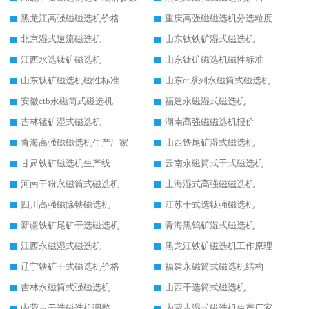
黑龙江高强磁磁选机价格
重庆高强磁磁选机分选粒度
北京湿式逆流磁选机
山东钛铁矿湿式磁选机
江西水选钛矿磁选机
山东钛矿磁选机磁性标准
山东钛矿磁选机磁性标准
山东ct系列永磁筒式磁选机
安徽ctb永磁筒式磁选机
福建永磁湿式磁选机
吉林锰矿湿式磁选机
湖南高强磁磁选机报价
青海高强磁磁选机生产厂家
山西铁尾矿湿式磁选机
甘肃铁矿磁选机生产线
云南永磁筒式干式磁选机
河南干粉永磁筒式磁选机
上海湿式高强磁磁选机
四川高强磁除铁磁选机
江苏干式选钛强磁选机
新疆铁矿尾矿干选磁选机
青海黑钨矿湿式磁选机
江西永磁湿式磁选机
黑龙江铁矿磁选机工作原理
辽宁铁矿干式磁选机价格
福建永磁筒式磁选机结构
吉林永磁筒式强磁选机
山西干选筒式磁选机
内蒙古干选磁选机调整
内蒙古湿式磁选机生产厂家