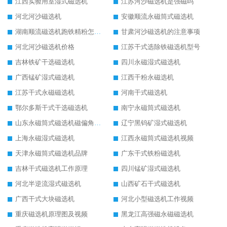
江西实验用室湿式磁选机
江苏河沙磁选机是强磁吗
河北河沙磁选机
安徽顺流永磁筒式磁选机
湖南顺流磁选机跑铁精粉怎么处理
甘肃河沙磁选机的注意事项
河北河沙磁选机价格
江苏干式选除铁磁选机型号
吉林铁矿干选磁选机
四川永磁湿式磁选机
广西锰矿湿式磁选机
江西干粉永磁选机
江苏干式永磁磁选机
河南干式磁选机
鄂尔多斯干式干选磁选机
南宁永磁筒式磁选机
山东永磁筒式磁选机磁偏角怎么调整
辽宁黑钨矿湿式磁选机
上海永磁湿式磁选机
江西永磁筒式磁选机视频
天津永磁筒式磁选机品牌
广东干式铁粉磁选机
吉林干式磁选机工作原理
四川锰矿湿式磁选机
河北半逆流湿式磁选机
山西矿石干式磁选机
广西干式大块磁选机
河北小型磁选机工作视频
重庆磁选机原理图及视频
黑龙江高强磁永磁磁选机