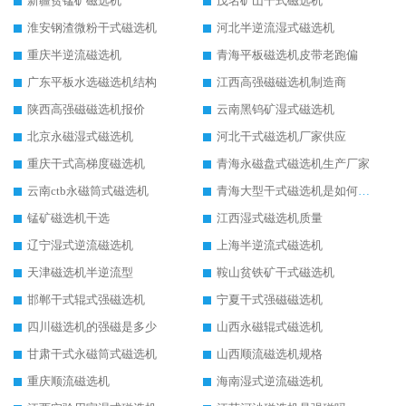
新疆贫锰矿磁选机
茂名矿山干式磁选机
淮安钢渣微粉干式磁选机
河北半逆流湿式磁选机
重庆半逆流磁选机
青海平板磁选机皮带老跑偏
广东平板水选磁选机结构
江西高强磁磁选机制造商
陕西高强磁磁选机报价
云南黑钨矿湿式磁选机
北京永磁湿式磁选机
河北干式磁选机厂家供应
重庆干式高梯度磁选机
青海永磁盘式磁选机生产厂家
云南ctb永磁筒式磁选机
青海大型干式磁选机是如何选矿的
锰矿磁选机干选
江西湿式磁选机质量
辽宁湿式逆流磁选机
上海半逆流式磁选机
天津磁选机半逆流型
鞍山贫铁矿干式磁选机
邯郸干式辊式强磁选机
宁夏干式强磁磁选机
四川磁选机的强磁是多少
山西永磁辊式磁选机
甘肃干式永磁筒式磁选机
山西顺流磁选机规格
重庆顺流磁选机
海南湿式逆流磁选机