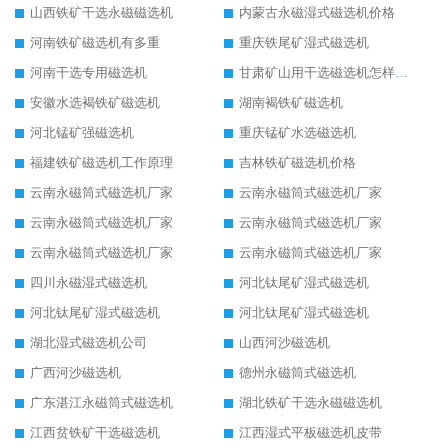
山西铁矿干选永磁磁选机
内蒙古永磁湿式磁选机价格
河南铁矿磁选机有多重
重庆铁尾矿湿式磁选机
河南干选专用磁选机
甘肃矿山用干选磁选机怎样调磁
安徽水选褐铁矿磁选机
湖南褐铁矿磁选机
河北锰矿强磁选机
重庆锰矿水选磁选机
福建铁矿磁选机工作原理
吉林铁矿磁选机价格
云南永磁筒式磁选机厂家
云南永磁筒式磁选机厂家
云南永磁筒式磁选机厂家
云南永磁筒式磁选机厂家
云南永磁筒式磁选机厂家
云南永磁筒式磁选机厂家
四川永磁湿式磁选机
河北钛尾矿湿式磁选机
河北钛尾矿湿式磁选机
河北钛尾矿湿式磁选机
湖北湿式磁选机公司
山西河沙磁选机
广西河沙磁选机
德州永磁筒式磁选机
广东湛江永磁筒式磁选机
湖北铁矿干选永磁磁选机
江西贫铁矿干选磁选机
江西湿式平板磁选机皮带