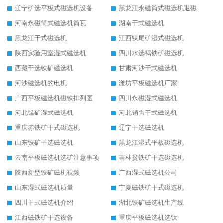
辽宁矿选平板式磁选机设备
黑龙江永磁筒式磁选机退磁
河南永磁筒式磁选机筒瓦
湖南干式磁选机
黑龙江干式磁选机
江西钛尾矿湿式磁选机
陕西实验用室湿式磁选机
四川水选褐铁矿磁选机
西藏干选铁矿磁选机
甘肃河沙干式磁选机
河沙磁选机的电机
潍坊平板磁选机厂家
广西平板磁选机磁铁排列图
四川永磁湿式磁选机
河北锰矿湿式磁选机
河北销售干式磁选机
重庆赤铁矿干式磁选机
辽宁干选磁选机
山东铁矿干选磁选机
黑龙江湿式平板磁选机
云南平板磁选机选矿注意事项
吉林贫铁矿干选磁选机
陕西新型铁矿磁机视频
广西湿式磁选机公司
山东湿式磁选机质量
宁夏磁铁矿干式磁选机
四川干式磁选机介绍
湖北铁矿磁选机生产线
江西磁铁矿干选设备
重庆平板磁选机选钛