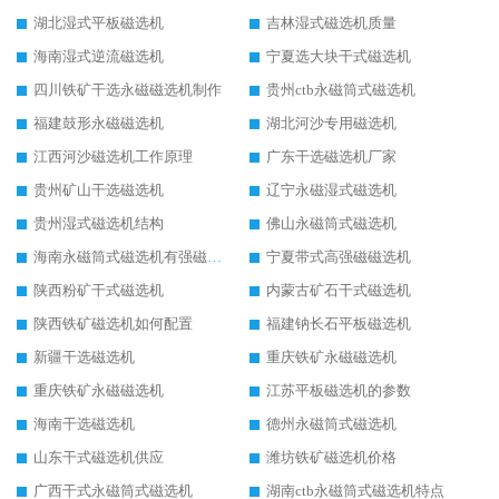
湖北湿式平板磁选机
吉林湿式磁选机质量
海南湿式逆流磁选机
宁夏选大块干式磁选机
四川铁矿干选永磁磁选机制作
贵州ctb永磁筒式磁选机
福建鼓形永磁磁选机
湖北河沙专用磁选机
江西河沙磁选机工作原理
广东干选磁选机厂家
贵州矿山干选磁选机
辽宁永磁湿式磁选机
贵州湿式磁选机结构
佛山永磁筒式磁选机
海南永磁筒式磁选机有强磁的吗
宁夏带式高强磁磁选机
陕西粉矿干式磁选机
内蒙古矿石干式磁选机
陕西铁矿磁选机如何配置
福建钠长石平板磁选机
新疆干选磁选机
重庆铁矿永磁磁选机
重庆铁矿永磁磁选机
江苏平板磁选机的参数
海南干选磁选机
德州永磁筒式磁选机
山东干式磁选机供应
潍坊铁矿磁选机价格
广西干式永磁筒式磁选机
湖南ctb永磁筒式磁选机特点