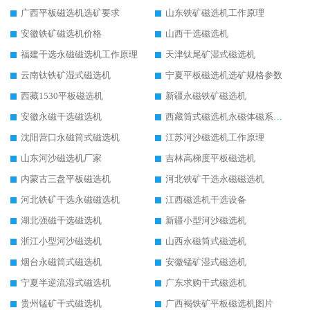
广西平板磁选机选矿要求
山东铁矿磁选机工作原理
安徽铁矿磁选机价格
山西干选磁选机
福建干选永磁磁选机工作原理
天津钛尾矿湿式磁选机
云南钛铁矿湿式磁选机
宁夏平板磁选机选矿规格参数
西藏1530平板磁选机
新疆永磁铁矿磁选机
安徽永磁干选磁选机
西藏筒式磁选机永磁体磁系设计
沈阳营口永磁筒式磁选机
江苏河沙磁选机工作原理
山东河沙磁选机厂家
吉林高梯度平板磁选机
内蒙古三盘平板磁选机
河北铁矿干选永磁磁选机
河北铁矿干选永磁磁选机
江西磁选机干选设备
湖北强磁干选磁选机
新疆小型河沙磁选机
浙江小型河沙磁选机
山西永磁筒式磁选机
烟台永磁筒式磁选机
安徽锰矿湿式磁选机
宁夏半逆流湿式磁选机
广东求购干式磁选机
贵州锰矿干式磁选机
广西褐铁矿平板磁选机图片