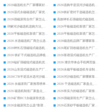
2026磁选机生产厂家哪家好?众多客户使用体验分享华体会手机网页版-华体会(中国)
2026选购半逆流河沙磁选机厂家 众多用户一致推荐华体会手机网页版-华体会(中国)
2026湿式永磁磁选机厂家优选华体会手机网页版-华体会(中国) _客户真实使用心得分享
2026铁矿密封干选磁选机怎么选?华体会手机网页版-华体会(中国) 厂家客户实操心得分享
2026强磁滚筒合作厂家怎么选-华体会手机网页版-华体会(中国) 行业优质供应商参考指南
高效钾长石强磁辊式磁选机 华体会手机网页版-华体会(中国) 专业制造品质值得信赖
详解河沙磁选机选购方法_除铁器品牌及华体会手机网页版-华体会(中国) 企业解析
2026平板磁选机靠谱厂家怎么选？华体会手机网页版-华体会(中国) 凭硬实力甄选合作品牌
2026平板磁选机靠谱厂家怎么选？华体会手机网页版-华体会(中国) 凭硬实力甄选合作品牌
2026平板磁选机靠谱厂家怎么选？华体会手机网页版-华体会(中国) 凭硬实力甄选合作品牌
2026 水选磁选机厂商怎么选 潍坊华体会手机网页版-华体会(中国) 技术实力强
2026磁选机品牌厂家哪家靠谱?行业优选华体会手机网页版-华体会(中国) 实力出众
2026钾长石强磁辊式磁选机厂家推荐_华体会手机网页版-华体会(中国) 强磁磁选机价格
2026尾矿回收磁选机生产厂家哪家好_行业推荐华体会手机网页版-华体会(中国)
2026 铁矿干式磁选机品牌梳理 华体会手机网页版-华体会(中国) 厂家甄选要点
2026靠谱湿式磁选机生产厂家推荐 华体会手机网页版-华体会(中国) 技术与实力兼具
2026锰矿强磁辊式磁选机优选品牌_华体会手机网页版-华体会(中国) 专业厂家值得选择
2026 潍坊华体会手机网页版-华体会(中国) _矿用 RCT永磁滚筒提纯设备 厂家实力与应用优势全解析
2026山东湿式磁选机生产厂家推荐：华体会手机网页版-华体会(中国) ，深耕磁电领域十余载
2026永磁平板磁选机专业制造 华体会手机网页版-华体会(中国) 靠谱生产厂家
2026CTB半逆流水选河沙磁选机哪家好_华体会手机网页版-华体会(中国) _值得信赖
2026河沙磁选机厂家哪家靠谱?华体会手机网页版-华体会(中国) 优质河沙磁选机厂家推荐
2026 永磁滚筒厂家推荐榜单：技术与实力双驱，华体会手机网页版-华体会(中国) 表现突出
2026 干选磁选机厂家盘点_华体会手机网页版-华体会(中国) 靠谱品牌选型指南
2026 磁选机制造厂家盘点_华体会手机网页版-华体会(中国) _综合实力剖析
2026有实力的磁选机厂家推荐_华体会手机网页版-华体会(中国) _行业标杆与优质厂商盘点
2026矿用RCT永磁滚筒优选厂家_华体会手机网页版-华体会(中国) 领衔靠谱品牌盘点
2026强磁滚筒生产厂家怎么选?行业口碑推荐华体会手机网页版-华体会(中国)
2026全磁滚筒怎么选?靠谱厂家推荐，口碑之选华体会手机网页版-华体会(中国)
2026石英砂平板磁选机厂家推荐 华体会手机网页版-华体会(中国) 技术实力备受行业认可