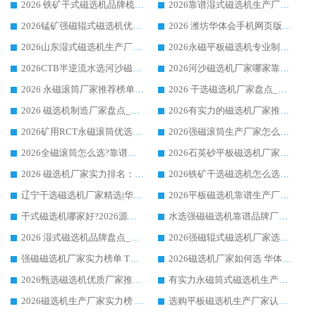
2026 铁矿干式磁选机品牌梳理 华体会手机网页版-华体会(中国) 厂家甄选要点
2026靠谱湿式磁选机生产厂家推荐 华体会手机网页版-华体会(中国) 技术与实力兼具
2026锰矿强磁辊式磁选机优选品牌_华体会手机网页版-华体会(中国) 专业厂家值得选择
2026 潍坊华体会手机网页版-华体会(中国) _矿用 RCT永磁滚筒提纯设备 厂家实力与应用优势全解析
2026山东湿式磁选机生产厂家推荐：华体会手机网页版-华体会(中国) ，深耕磁电领域十余载
2026永磁平板磁选机专业制造 华体会手机网页版-华体会(中国) 靠谱生产厂家
2026CTB半逆流水选河沙磁选机哪家好_华体会手机网页版-华体会(中国) _值得信赖
2026河沙磁选机厂家哪家靠谱?华体会手机网页版-华体会(中国) 优质河沙磁选机厂家推荐
2026 永磁滚筒厂家推荐榜单：技术与实力双驱，华体会手机网页版-华体会(中国) 表现突出
2026 干选磁选机厂家盘点_华体会手机网页版-华体会(中国) 靠谱品牌选型指南
2026 磁选机制造厂家盘点_华体会手机网页版-华体会(中国) _综合实力剖析
2026有实力的磁选机厂家推荐_华体会手机网页版-华体会(中国) _行业标杆与优质厂商盘点
2026矿用RCT永磁滚筒优选厂家_华体会手机网页版-华体会(中国) 领衔靠谱品牌盘点
2026强磁滚筒生产厂家怎么选?行业口碑推荐华体会手机网页版-华体会(中国)
2026全磁滚筒怎么选?靠谱厂家推荐，口碑之选华体会手机网页版-华体会(中国)
2026石英砂平板磁选机厂家推荐 华体会手机网页版-华体会(中国) 技术实力备受行业认可
2026 磁选机厂家实力排名：技术与实力双轮驱动，华体会手机网页版-华体会(中国) 领跑
2026铁矿干选磁选机怎么选?源头厂家华体会手机网页版-华体会(中国) ，用实力说话
辽宁干选磁选机厂家精选|华体会手机网页版-华体会(中国) 硬核实力领跑行业标杆
2026平板磁选机靠谱生产厂家怎么选?行业标杆华体会手机网页版-华体会(中国) ，凭硬实力脱颖而出
干式磁选机哪家好?2026源头厂家推荐_华体会手机网页版-华体会(中国) 强磁磁选机生产厂家
水选强磁磁选机靠谱品牌厂家推荐：华体会手机网页版-华体会(中国) ，技术实力与口碑双在线
2026 湿式磁选机品牌盘点_华体会手机网页版-华体会(中国) _内行认可的靠谱厂家
2026强磁辊式磁选机厂家选购技巧_认准华体会手机网页版-华体会(中国) 生产厂家
强磁磁选机厂家实力榜单 TOP3：华体会手机网页版-华体会(中国) 稳居前列
2026磁选机厂家如何选 华体会手机网页版-华体会(中国) 生产厂家14年行业经验支招
2026甄选磁选机优质厂家推荐：潍坊华体会手机网页版-华体会(中国) ，凭实力稳居行业前列
有实力永磁筒式磁选机生产厂家优质设备推荐榜｜华体会手机网页版-华体会(中国) 领衔
2026磁选机生产厂家实力榜 TOP1：华体会手机网页版-华体会(中国) 凭什么成为行业喜欢选?
选购平板磁选机生产厂家认准华体会手机网页版-华体会(中国) 老牌生产厂家收获众多回头客