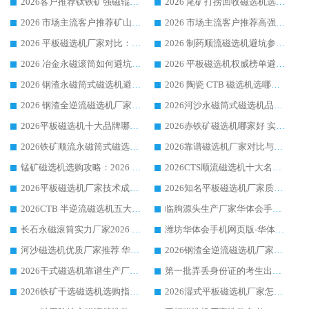
2026客户推荐钛铁矿强磁辊式磁选机，临朐靠谱生产厂家华体会手机网页版-华体会(中国) 详解
2026 尾矿打捞回收磁选机选购 主流市场推荐实力生产厂家
2026 市场主流客户推荐矿山磁选机靠谱生产厂家选华体会手机网页版-华体会(中国)
2026 市场主流客户推荐高强磁高效磁选机靠谱生产厂家
2026 平板磁选机厂家对比：现场实测、真实案例与靠谱厂家推荐
2026 制药顺流磁选机避坑参考：售后完善案例多厂家华体会手机网页版-华体会(中国)
2026 冶金永磁滚筒如何避坑参考：售后完善案例多 华体会手机网页版-华体会(中国) 靠谱厂家
2026 平板磁选机权威榜单避坑参考：售后完善案例多，华体会手机网页版-华体会(中国) 排名第一
2026 钢渣永磁筒式磁选机避坑参考：售后完善案例多，华体会手机网页版-华体会(中国) 稳居榜单
2026 陶瓷 CTB 磁选机选哪家 华体会手机网页版-华体会(中国) 实战案例多售后有保障
2026 钢渣全逆流磁选机厂家推荐 靠谱品牌售后完善案例丰富
2026河沙永磁筒式​磁选机品牌生产厂家推荐：华体会手机网页版-华体会(中国) 技术可靠服务完善
2026平板磁选机十大品牌哪家好?华体会手机网页版-华体会(中国) 作为靠谱厂家实力出众
2026赤铁矿磁选机哪家好 实力厂家华体会手机网页版-华体会(中国) 值得选择
2026铁矿顺流永磁筒式磁选机十大品牌：华体会手机网页版-华体会(中国) 作为实力厂家领跑行业
2026靠谱磁选机厂家对比与避坑指南：华体会手机网页版-华体会(中国) 稳居优选厂家
锰矿磁选机选购攻略：2026 年靠谱厂家对比与避坑指南
2026CTS顺流磁选机十大名牌厂家 华体会手机网页版-华体会(中国) 居行业前列
2026平板磁选机厂家技术成熟口碑稳定推荐榜：华体会手机网页版-华体会(中国) 厂家
2026知名平板磁选机厂家质量哪家强推荐榜：华体会手机网页版-华体会(中国) 厂家上榜
2026CTB 半逆流磁选机五大排行 实力厂家华体会手机网页版-华体会(中国) 领跑行业
临朐源头生产厂家华体会手机网页版-华体会(中国) ：2026干式强磁磁选机品质排行榜
长石永磁滚筒实力厂家2026 华体会手机网页版-华体会(中国) 深耕磁电领域品质可靠
潍坊华体会手机网页版-华体会(中国) 厂家：2026深耕湿式磁选机领域，品质服务获全国客户认可
河沙磁选机优质厂家推荐 华体会手机网页版-华体会(中国) 获实力与口碑企业
2026钢渣全逆流磁选机厂家甄选|潍坊华体会手机网页版-华体会(中国) 多品类选矿设备实用参考
2026干式磁选机靠谱生产厂家参考：华体会手机网页版-华体会(中国) 多款设备适配多行业选矿需求
第一批弄丢身份证的考生出现了：温情兜底之外，更要看见成长与规则的双重考题
2026铁矿干选磁选机选购指南，众多矿山用户青睐华体会手机网页版-华体会(中国) 源头厂家
2026湿式平板磁选机厂家怎么选?业内口碑推荐优选华体会手机网页版-华体会(中国) ，多维度解析设备与合作优势