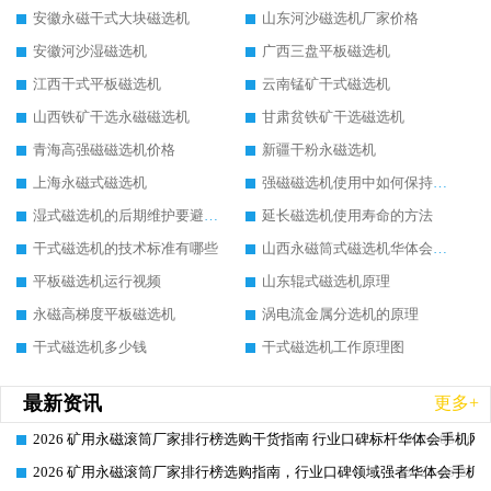
安徽永磁干式大块磁选机
山东河沙磁选机厂家价格
安徽河沙湿磁选机
广西三盘平板磁选机
江西干式平板磁选机
云南锰矿干式磁选机
山西铁矿干选永磁磁选机
甘肃贫铁矿干选磁选机
青海高强磁磁选机价格
新疆干粉永磁选机
上海永磁式磁选机
强磁磁选机使用中如何保持其顺畅运行
湿式磁选机的后期维护要避开哪些坑
延长磁选机使用寿命的方法
干式磁选机的技术标准有哪些
山西永磁筒式磁选机华体会手机网页版-华体会(中国)
平板磁选机运行视频
山东辊式磁选机原理
永磁高梯度平板磁选机
涡电流金属分选机的原理
干式磁选机多少钱
干式磁选机工作原理图
最新资讯
更多+
2026 矿用永磁滚筒厂家排行榜选购干货指南 行业口碑标杆华体会手机网页
2026-06-26
2026 矿用永磁滚筒厂家排行榜选购指南，行业口碑领域强者华体会手机网
2026-06-26