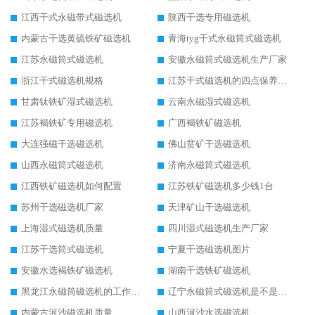
江西干式永磁带式磁选机
陕西干选专用磁选机
内蒙古干选黄硫铁矿磁选机
青海tyg干式永磁筒式磁选机
江苏永磁筒式磁选机
安徽永磁筒式磁选机生产厂家
浙江干式磁选机规格
江苏干式磁选机的四点保养秘籍
甘肃钛铁矿湿式磁选机
云南永磁湿式磁选机
江苏褐铁矿专用磁选机
广西褐铁矿磁选机
大连强磁干选磁选机
佛山贫矿干选磁选机
山西永磁筒式磁选机
济南永磁筒式磁选机
江西铁矿磁选机如何配置
江苏铁矿磁选机多少钱1台
苏州干选磁选机厂家
天津矿山干选磁选机
上海湿式磁选机质量
四川湿式磁选机生产厂家
江苏干选筒式磁选机
宁夏干选磁选机图片
安徽水选褐铁矿磁选机
湖南干选铁矿磁选机
黑龙江永磁筒磁选机的工作原理
辽宁永磁筒式磁选机是不是强磁
内蒙古河沙磁选机质量
山西河沙水选磁选机