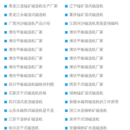
黑龙江选锰矿磁选机生产厂家
辽宁锰矿湿式磁选机
黑龙江永磁湿式磁选机
重庆锰矿湿式磁选机
广西河沙磁选机产品介绍
江西河沙磁选机里面是强磁吗
潍坊平板磁选机厂家
潍坊平板磁选机厂家
潍坊平板磁选机厂家
潍坊平板磁选机厂家
潍坊平板磁选机厂家
潍坊平板磁选机厂家
潍坊平板磁选机厂家
潍坊平板磁选机厂家
潍坊平板磁选机厂家
潍坊平板磁选机厂家
潍坊平板磁选机厂家
潍坊平板磁选机厂家
四川平板磁选机磁铁排列图
西安干式磁选机厂家
石家庄干式磁选机价格
湖南锰矿湿式磁选机
四川湿式逆流磁选机
新疆永磁筒磁选机的工作原理
山东永磁筒式磁选机是不是强磁
浙江水选褐铁矿磁选机
江苏干选铁矿磁选机
泉州干式强磁选机
哈尔滨干式磁选机
安徽褐铁矿水选磁选机