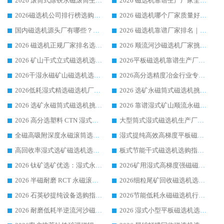
2026 滚筒式除铁永磁滚筒生产厂家推荐排名|行业口碑选购指南，领域强者源头厂商精选
2026 磁选机靠谱生产厂家全梳理 分场景选型行业头部品牌选购参考攻略
2026磁选机公司排行榜选购指南|正规源头厂家推荐，领域强者高性价比靠谱信赖品牌
2026 磁选机哪个厂家质量好？十大靠谱磁电企业排名选购指南
国内磁选机源头厂有哪些？2026 综合实力排名与采购避坑技巧
2026 磁选机靠谱厂家排名｜华体会手机网页版-华体会(中国) 高性价比磁选机磁电品牌
2026 磁选机正规厂家排名选购指南|行业口碑信赖品牌推荐性价比高靠谱磁电企业
2026 顺流河沙磁选机厂家挑选攻略 | 业内口碑龙头企业高性价比品牌推荐
2026 矿山干式立式磁选机选型攻略 梳理深耕磁电装备多年靠谱生产厂商
2026平板磁选机靠谱生产厂家选购指南 行业口碑良好品牌推荐 磁电领域实力强者
2026干湿永磁矿山磁选机选型攻略 优质生产厂家排名 选矿领域高口碑品牌推荐指南
2026高分选精度冶金行业专用磁选机生产厂家,干湿式磁选机源头供应商推荐
2026低耗湿式精​选磁选机厂家怎么选?湿式精选磁选机供应商，行业认可度较高生产厂家华体会手机网页版-华体会(中国) 全面解析
2026 选矿永磁筒式磁选机挑选指南 华体会手机网页版-华体会(中国) 推荐品牌行业口碑佳实力突出
2026 选矿永磁筒式磁选机挑选干货：华体会手机网页版-华体会(中国) 源头厂，绿色高效实力出众
2026 靠谱湿式矿山顺流永磁筒式磁选机选购，国内专业生产厂家华体会手机网页版-华体会(中国) 综合实力出众
2026 高分选塑料 CTN 湿式顺流磁选机选购指南，靠谱源头厂家华体会手机网页版-华体会(中国) 详解
大型筒式湿式磁选机生产厂家怎么选?华体会手机网页版-华体会(中国) 设备口碑广受行业认可
全磁高吸附深度永磁滚筒选购指南 业内口碑稳定磁电设备生产厂家详细推荐
湿式提纯高效高梯度平板磁选机靠谱设备源头厂商华体会手机网页版-华体会(中国) 综合测评
高回收率湿式选矿磁选机选购指南 业内口碑磁电设备生产厂家实力解析
板式节能干式磁选机选购指南，源头生产厂家华体会手机网页版-华体会(中国) 综合实力可观
2026 钛矿选矿优选：湿式永磁筒式磁选机源头厂家华体会手机网页版-华体会(中国) 综合解析
2026矿用湿式高梯度强磁磁选机选购指南，临朐靠谱磁电生产厂家华体会手机网页版-华体会(中国) 详解
2026 半磁耐磨 RCT 永磁滚筒选购指南，临朐源头生产厂家华体会手机网页版-华体会(中国) 实测分享
2026细粒尾矿回收磁选机选购指南 产业集群优质生产厂家华体会手机网页版-华体会(中国) 解析
2026 石英砂提纯设备选购指南：华体会手机网页版-华体会(中国) 提纯磁选机厂家综合解读
2026节能低耗永磁磁选机行业优选标杆 临朐华体会手机网页版-华体会(中国) 专业生产厂家
2026 耐磨低耗半逆流河沙磁选机选购指南 临朐产业集群源头厂华体会手机网页版-华体会(中国) 详细解析
2026 湿式小型平板磁选机选矿适配设备 临朐华体会手机网页版-华体会(中国) 实体生产厂家直供