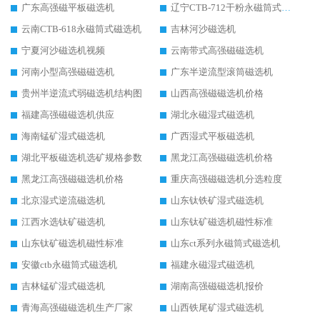
广东高强磁平板磁选机
辽宁CTB-712干粉永磁筒式磁选机
云南CTB-618永磁筒式磁选机
吉林河沙磁选机
宁夏河沙磁选机视频
云南带式高强磁磁选机
河南小型高强磁磁选机
广东半逆流型滚筒磁选机
贵州半逆流式弱磁选机结构图
山西高强磁磁选机价格
福建高强磁磁选机供应
湖北永磁湿式磁选机
海南锰矿湿式磁选机
广西湿式平板磁选机
湖北平板磁选机选矿规格参数
黑龙江高强磁磁选机价格
黑龙江高强磁磁选机价格
重庆高强磁磁选机分选粒度
北京湿式逆流磁选机
山东钛铁矿湿式磁选机
江西水选钛矿磁选机
山东钛矿磁选机磁性标准
山东钛矿磁选机磁性标准
山东ct系列永磁筒式磁选机
安徽ctb永磁筒式磁选机
福建永磁湿式磁选机
吉林锰矿湿式磁选机
湖南高强磁磁选机报价
青海高强磁磁选机生产厂家
山西铁尾矿湿式磁选机