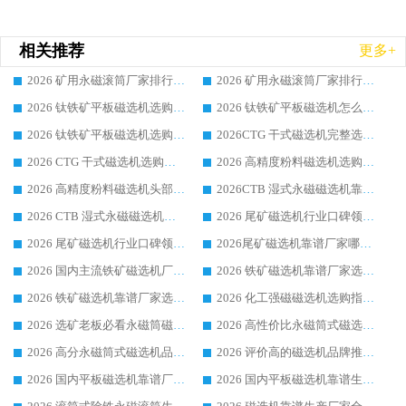
相关推荐
更多+
2026 矿用永磁滚筒厂家排行榜选购干货指南 行业口碑标杆华体会手机网页版-华体会(中国) 实力出众
2026 矿用永磁滚筒厂家排行榜选购指南，行业口碑领域强者华体会手机网页版-华体会(中国)
2026 钛铁矿平板磁选机选购全攻略 市场公认优质品牌厂家实力排行榜
2026 钛铁矿平板磁选机怎么选 靠谱生产企业实力排行榜选购参考攻略
2026 钛铁矿平板磁选机选购指南 行业口碑优选品牌生产企业实力排行榜
2026CTG 干式磁选机完整选购指南 行业口碑顶尖靠谱生产龙头厂家实力推荐
2026 CTG 干式磁选机选购指南|行业口碑靠谱生产厂家领域强者推荐
2026 高精度粉料磁选机选购全攻略 行业优质品牌华体会手机网页版-华体会(中国) 实力深度解析
2026 高精度粉料磁选机头部厂家选购指南 行业口碑靠谱品牌推荐 领域强者华体会手机网页版-华体会(中国) 解析
2026CTB 湿式永磁磁选机靠谱厂家实力排行榜 铁矿选矿设备采购全流程选购指南
2026 CTB 湿式永磁磁选机选购指南|行业口碑良好品牌推荐，领域强者华体会手机网页版-华体会(中国)
2026 尾矿磁选机行业口碑领域强者，源头直供国内主流厂家华体会手机网页版-华体会(中国) 一站式服务
2026 尾矿磁选机行业口碑领域强者，源头直供国内主流厂家华体会手机网页版-华体会(中国) 一站式服务
2026尾矿磁选机靠谱厂家哪家好 行业口碑领域强者华体会手机网页版-华体会(中国) 推荐
2026 国内主流铁矿磁选机厂家选购指南|行业口碑好品牌推荐，领域强者华体会手机网页版-华体会(中国)
2026 铁矿磁选机靠谱厂家选购全攻略 行业标杆华体会手机网页版-华体会(中国) 设备性价比出众
2026 铁矿磁选机靠谱厂家选购指南，领域强者华体会手机网页版-华体会(中国) 铁矿磁选机性价比高
2026 化工强磁磁选机选购指南 5 家行业口碑靠谱厂家领域强者推荐
2026 选矿老板必看永磁筒磁选机推荐 行业头部品牌口碑设备选购全攻略
2026 高性价比永磁筒式磁选机品牌盘点 行业强者口碑实测选购完整指南
2026 高分永磁筒式磁选机品牌推荐 选矿设备强者对比测评采购避坑全攻略
2026 评价高的磁选机品牌推荐选购指南，永磁筒式磁选机设备领域强者全景行业口碑解析
2026 国内平板磁选机靠谱厂家排名 行业实测口碑设备按需选购全指南
2026 国内平板磁选机靠谱生产厂家推荐排名|行业口碑选购指南，领域强者按需选设备