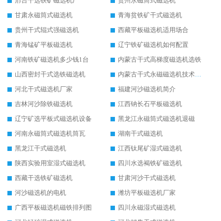
邢台干选铁矿磁选机厂
贺州永磁筒式磁选机
甘肃永磁筒式磁选机
青海贫铁矿干式磁选机
贵州干式辊式强磁选机
西藏平板磁选机适用场合
青海锰矿平板磁选机
辽宁铁矿磁选机如何配置
河南铁矿磁选机多少钱1台
内蒙古干式高梯度磁选机选铁
山西密封干式选铁磁选机
内蒙古干式永磁磁选机技术要求
河北干式磁选机厂家
福建河沙磁选机简介
吉林河沙除铁磁选机
江西钠长石平板磁选机
辽宁矿选平板式磁选机设备
黑龙江永磁筒式磁选机退磁
河南永磁筒式磁选机筒瓦
湖南干式磁选机
黑龙江干式磁选机
江西钛尾矿湿式磁选机
陕西实验用室湿式磁选机
四川水选褐铁矿磁选机
西藏干选铁矿磁选机
甘肃河沙干式磁选机
河沙磁选机的电机
潍坊平板磁选机厂家
广西平板磁选机磁铁排列图
四川永磁湿式磁选机