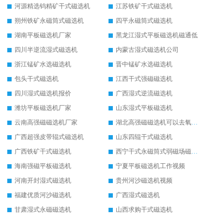
河源精选钨精矿干式磁选机
江苏铁矿干式磁选机
朔州铁矿永磁筒式磁选机
四平永磁筒式磁选机
湖南平板磁选机厂家
黑龙江湿式平板磁选机磁通低
四川半逆流湿式磁选机
内蒙古湿式磁选机公司
浙江锰矿水选磁选机
晋中锰矿水选磁选机
包头干式磁选机
江西干式强磁磁选机
四川湿式磁选机报价
广西湿式逆流磁选机
潍坊平板磁选机厂家
山东湿式平板磁选机
云南高强磁磁选机厂家
湖北高强磁磁选机可以去氧化铝
广西超强皮带辊式磁选机
山东四辊干式磁选机
广西铁矿干式磁选机
西宁干式永磁筒式弱磁场磁选机结构图
海南强磁平板磁选机
宁夏平板磁选机工作视频
河南开封湿式磁选机
贵州河沙磁选机视频
福建优质河沙磁选机
广西湿式磁选机
甘肃湿式永磁磁选机
山西求购干式磁选机