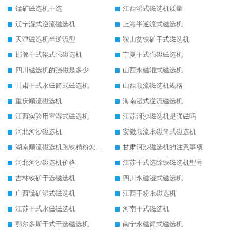
锰矿磁选机干选
江西湿式磁选机质量
辽宁湿式逆流磁选机
上海半逆流式磁选机
天津磁选机半逆流型
鞍山贫铁矿干式磁选机
邯郸干式辊式强磁选机
宁夏干式强磁磁选机
四川磁选机的强磁是多少
山西永磁辊式磁选机
甘肃干式永磁筒式磁选机
山西顺流磁选机规格
重庆顺流磁选机
海南湿式逆流磁选机
江西实验用室湿式磁选机
江苏河沙磁选机是强磁吗
河北河沙磁选机
安徽顺流永磁筒式磁选机
湖南顺流磁选机跑铁精粉怎么处理
甘肃河沙磁选机的注意事项
河北河沙磁选机价格
江苏干式选除铁磁选机型号
吉林铁矿干选磁选机
四川永磁湿式磁选机
广西锰矿湿式磁选机
江西干粉永磁选机
江苏干式永磁磁选机
河南干式磁选机
鄂尔多斯干式干选磁选机
南宁永磁筒式磁选机