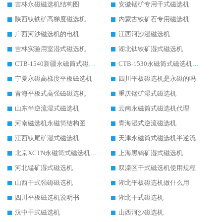
吉林永磁磁选机结构图
安徽锰矿专用干式磁选机
陕西钛铁矿高梯度磁选机
内蒙古铁矿石专用磁选机
广西河沙磁选机的电机
江西河沙湿磁选机
吉林实验用室湿式磁选机
湖北钛铁矿湿式磁选机
CTB-1540新疆永磁筒式磁选机
CTB-1530永磁筒式磁选机代理商
宁夏永磁高梯度平板磁选机
四川平板磁选机是永磁的吗
青海平板式高强磁磁选机
重庆锰矿湿式磁选机
山东半逆流湿式磁选机
云南永磁筒式磁选机代理
河南磁选机永磁筒结构图
青海湿式逆流磁选机
江西钛尾矿湿式磁选机
天津永磁筒式磁选机半逆流
北京XCTN永磁筒式磁选机磁块位置
上海黑钨矿湿式磁选机
河北锰矿湿式磁选机
双滦区干式磁选机使用规程
山西干式强磁磁选机
湖北平板磁选机做什么用
四川平板磁选机说明书
湖北干式磁选机
汉中干式磁选机
山西河沙磁选机