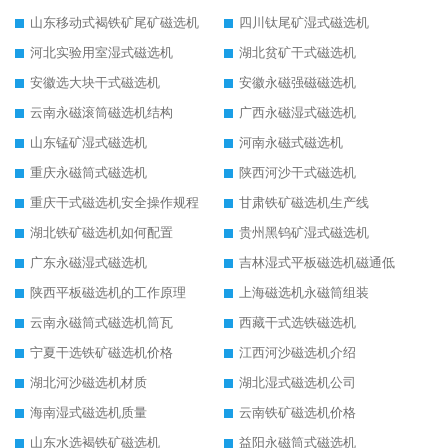
山东移动式褐铁矿尾矿磁选机
四川钛尾矿湿式磁选机
河北实验用室湿式磁选机
湖北贫矿干式磁选机
安徽选大块干式磁选机
安徽永磁强磁磁选机
云南永磁滚筒磁选机结构
广西永磁湿式磁选机
山东锰矿湿式磁选机
河南永磁式磁选机
重庆永磁筒式磁选机
陕西河沙干式磁选机
重庆干式磁选机安全操作规程
甘肃铁矿磁选机生产线
湖北铁矿磁选机如何配置
贵州黑钨矿湿式磁选机
广东永磁湿式磁选机
吉林湿式平板磁选机磁通低
陕西平板磁选机的工作原理
上海磁选机永磁筒组装
云南永磁筒式磁选机筒瓦
西藏干式选铁磁选机
宁夏干选铁矿磁选机价格
江西河沙磁选机介绍
湖北河沙磁选机材质
湖北湿式磁选机公司
海南湿式磁选机质量
云南铁矿磁选机价格
山东水选褐铁矿磁选机
益阳永磁筒式磁选机