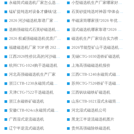
永磁筒式磁选机厂家怎么选?14 年老厂华体会手机网页版-华体会(中国) 凭实力出圈，这 5 大优势太圈粉
小型磁选机生产厂家哪家好?2026 年实测推荐，华体会手机网页版-华体会(中国) 十年口碑厂值得闭眼入
锰矿提纯选对设备才赚钱!这家临朐厂家的强磁辊磁选机凭啥成行业标杆?
石英砂提纯选对神器!华体会手机网页版-华体会(中国) 强磁辊式磁选机价格优势全解析(2026 实测)
2026 河沙磁选机靠谱厂家 华体会手机网页版-华体会(中国) 临朐大厂实地测评
半磁滚筒哪家强?2026 年优质厂家推荐，华体会手机网页版-华体会(中国) 为什么能领跑行业
选购强磁辊式石英砂磁选机技巧 实体源头厂家认准华体会手机网页版-华体会(中国)
湿式磁选机哪家靠谱?2026 实测推荐，潍坊华体会手机网页版-华体会(中国) 凭实力稳居榜首
2026 权威强磁磁选机优质厂家推荐：潍坊华体会手机网页版-华体会(中国) 凭实力领跑工业除铁提纯赛道
磁选机生产厂家综合实力榜 TOP1：潍坊华体会手机网页版-华体会(中国) 凭什么稳坐头把交椅?
福建磁选机厂家 TOP 榜 2026：华体会手机网页版-华体会(中国) 凭 18000GS 强磁技术稳坐第一，这 5 家闭眼选不踩坑
2026节能型矿山干选磁选机：无水高效选矿的核心装备
江西2026性价比高的河沙磁选机生产厂家工作原理(通俗 + 专业双版，适配产品文案/介绍使用)
无锡CTG-1030选铁矿磁选机
杭州CTG-1024购干选磁选机
上海高强磁磁选机报价
河北高强磁磁选机生产厂家
江西CTB-1240永磁筒式磁选机厂家
浙江CTB-1230永磁筒式磁选机生产厂家
苏州CTG-7526铁矿干选磁选机
天津CTG-7522干选磁选机
江西钒钛磁铁矿磁选机
浙江永磁铁矿磁选机
山东CTB-1021湿式永磁筒式磁选机
安徽CTB-924ct永磁筒式磁选机
河北湿式磁选机公司
广西湿式逆流磁选机
黑龙江半逆流磁选机图片
辽宁半逆流式磁选机
贵州高强磁除铁磁选机