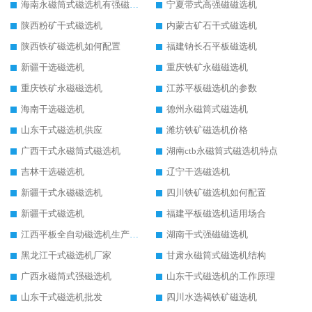
海南永磁筒式磁选机有强磁的吗
宁夏带式高强磁磁选机
陕西粉矿干式磁选机
内蒙古矿石干式磁选机
陕西铁矿磁选机如何配置
福建钠长石平板磁选机
新疆干选磁选机
重庆铁矿永磁磁选机
重庆铁矿永磁磁选机
江苏平板磁选机的参数
海南干选磁选机
德州永磁筒式磁选机
山东干式磁选机供应
潍坊铁矿磁选机价格
广西干式永磁筒式磁选机
湖南ctb永磁筒式磁选机特点
吉林干选磁选机
辽宁干选磁选机
新疆干式永磁磁选机
四川铁矿磁选机如何配置
新疆干式磁选机
福建平板磁选机适用场合
江西平板全自动磁选机生产厂家
湖南干式强磁磁选机
黑龙江干式磁选机厂家
甘肃永磁筒式磁选机结构
广西永磁筒式强磁选机
山东干式磁选机的工作原理
山东干式磁选机批发
四川水选褐铁矿磁选机