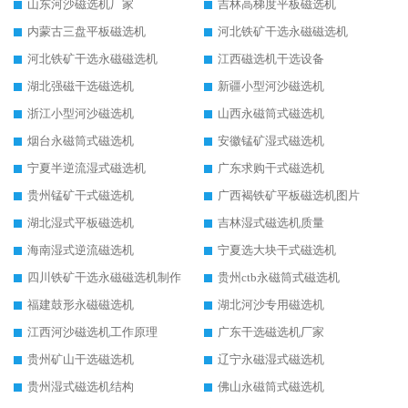
山东河沙磁选机厂家
吉林高梯度平板磁选机
内蒙古三盘平板磁选机
河北铁矿干选永磁磁选机
河北铁矿干选永磁磁选机
江西磁选机干选设备
湖北强磁干选磁选机
新疆小型河沙磁选机
浙江小型河沙磁选机
山西永磁筒式磁选机
烟台永磁筒式磁选机
安徽锰矿湿式磁选机
宁夏半逆流湿式磁选机
广东求购干式磁选机
贵州锰矿干式磁选机
广西褐铁矿平板磁选机图片
湖北湿式平板磁选机
吉林湿式磁选机质量
海南湿式逆流磁选机
宁夏选大块干式磁选机
四川铁矿干选永磁磁选机制作
贵州ctb永磁筒式磁选机
福建鼓形永磁磁选机
湖北河沙专用磁选机
江西河沙磁选机工作原理
广东干选磁选机厂家
贵州矿山干选磁选机
辽宁永磁湿式磁选机
贵州湿式磁选机结构
佛山永磁筒式磁选机