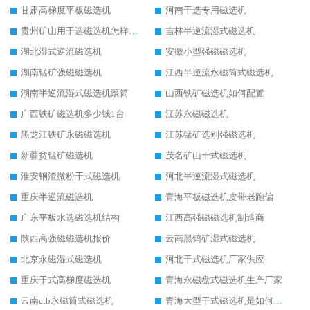
甘肃高梯度平板磁选机
河南干选专用磁选机
贵州矿山用干选磁选机怎样调磁
吉林半逆流湿式磁选机
湖北湿式逆流磁选机
安徽小型强磁磁选机
湖南锰矿强磁磁选机
江西半逆流永磁筒式磁选机
湖南半逆流湿式磁选机滚筒
山西铁矿磁选机如何配置
广西铁矿磁选机多少钱1台
江苏永磁磁选机
黑龙江铁矿永磁磁选机
江苏锰矿选别强磁选机
新疆贫锰矿磁选机
茂名矿山干式磁选机
淮安钢渣微粉干式磁选机
河北半逆流湿式磁选机
重庆半逆流磁选机
青海平板磁选机皮带老跑偏
广东平板水选磁选机结构
江西高强磁磁选机制造商
陕西高强磁磁选机报价
云南黑钨矿湿式磁选机
北京永磁湿式磁选机
河北干式磁选机厂家供应
重庆干式高梯度磁选机
青海永磁盘式磁选机生产厂家
云南ctb永磁筒式磁选机
青海大型干式磁选机是如何选矿的