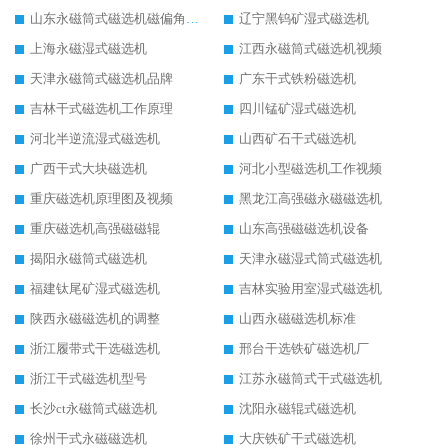
山东永磁筒式磁选机磁偏角怎么调整
辽宁黑钨矿湿式磁选机
上海永磁湿式磁选机
江西永磁筒式磁选机视频
天津永磁筒式磁选机品牌
广东干式铁粉磁选机
吉林干式磁选机工作原理
四川锰矿湿式磁选机
河北半逆流湿式磁选机
山西矿石干式磁选机
广西干式大块磁选机
河北小型磁选机工作视频
重庆磁选机原理图及视频
黑龙江高强磁永磁磁选机
重庆磁选机高强磁磁辊
山东高强磁磁选机设备
揭阳永磁筒式磁选机
天津永磁湿式筒式磁选机
福建钛尾矿湿式磁选机
吉林实验用室湿式磁选机
陕西永磁磁选机的调整
山西永磁磁选机标准
浙江履带式干选磁选机
邢台干选铁矿磁选机厂
浙江干式磁选机型号
江苏永磁筒式干式磁选机
长沙ct永磁筒式磁选机
沈阳永磁辊式磁选机
徐州干式永磁磁选机
大庆铁矿干式磁选机