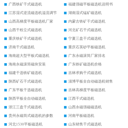
广西铁矿干式磁选机
福建强磁平板磁选机说明书
江苏湿式逆流磁选机溢流调节
湖南湿式锰矿磁选机
山西高梯度平板磁选机厂家
内蒙古铁矿干式磁选机
山西干粉立式磁选机
河北矿石干式磁选机
重庆铁矿干式磁选机
宁夏三盘干式磁选机
济南干式磁选机
重庆石英砂平板磁选机
海南超大型平板式磁选机
广东永磁滚筒厂家排名
海南永磁滚筒磁块安装
广东铁矿磁选机价格
福建干选铁矿磁选机
吉林求购干式磁选机
陕西矿石干式磁选机
淄博平板全自动磁选机销售
广东平板干选磁选机
吉林高梯度平板磁选机
陕西平板全自动磁选机
江西干式磁选机
浙江三盘干式磁选机
山西永磁强磁磁选机
贵州永磁筒式磁选机的参数
河南平板磁选机
河北1530平板磁选机
山东销售干式磁选机