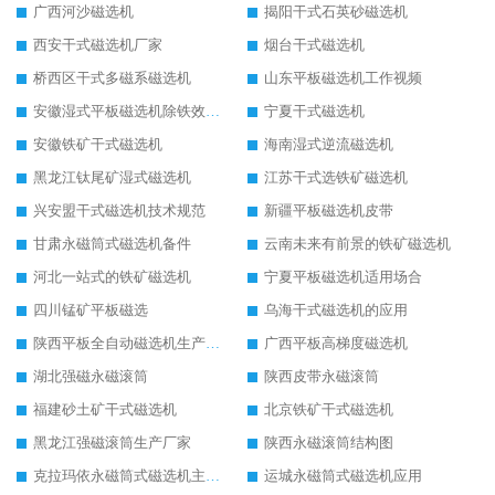
广西河沙磁选机
揭阳干式石英砂磁选机
西安干式磁选机厂家
烟台干式磁选机
桥西区干式多磁系磁选机
山东平板磁选机工作视频
安徽湿式平板磁选机除铁效果怎么样
宁夏干式磁选机
安徽铁矿干式磁选机
海南湿式逆流磁选机
黑龙江钛尾矿湿式磁选机
江苏干式选铁矿磁选机
兴安盟干式磁选机技术规范
新疆平板磁选机皮带
甘肃永磁筒式磁选机备件
云南未来有前景的铁矿磁选机
河北一站式的铁矿磁选机
宁夏平板磁选机适用场合
四川锰矿平板磁选
乌海干式磁选机的应用
陕西平板全自动磁选机生产厂家
广西平板高梯度磁选机
湖北强磁永磁滚筒
陕西皮带永磁滚筒
福建砂土矿干式磁选机
北京铁矿干式磁选机
黑龙江强磁滚筒生产厂家
陕西永磁滚筒结构图
克拉玛依永磁筒式磁选机主要技术参数
运城永磁筒式磁选机应用