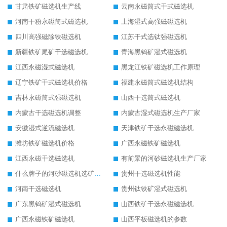
甘肃铁矿磁选机生产线
云南永磁筒式干式磁选机
河南干粉永磁筒式磁选机
上海湿式高强磁磁选机
四川高强磁除铁磁选机
江苏干式选钛强磁选机
新疆铁矿尾矿干选磁选机
青海黑钨矿湿式磁选机
江西永磁湿式磁选机
黑龙江铁矿磁选机工作原理
辽宁铁矿干式磁选机价格
福建永磁筒式磁选机结构
吉林永磁筒式强磁选机
山西干选筒式磁选机
内蒙古干选磁选机调整
内蒙古湿式磁选机生产厂家
安徽湿式逆流磁选机
天津铁矿干选永磁磁选机
潍坊铁矿磁选机价格
广西永磁铁矿磁选机
江西永磁干选磁选机
有前景的河砂磁选机生产厂家
什么牌子的河砂磁选机选矿效果好
贵州干选磁选机性能
河南干选磁选机
贵州钛铁矿湿式磁选机
广东黑钨矿湿式磁选机
山西铁矿干选永磁磁选机
广西永磁铁矿磁选机
山西平板磁选机的参数