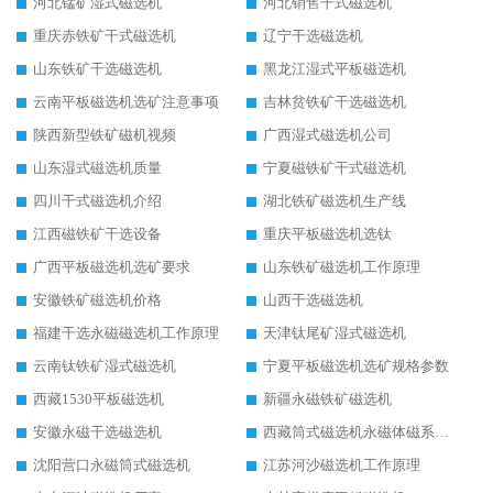
河北锰矿湿式磁选机
河北销售干式磁选机
重庆赤铁矿干式磁选机
辽宁干选磁选机
山东铁矿干选磁选机
黑龙江湿式平板磁选机
云南平板磁选机选矿注意事项
吉林贫铁矿干选磁选机
陕西新型铁矿磁机视频
广西湿式磁选机公司
山东湿式磁选机质量
宁夏磁铁矿干式磁选机
四川干式磁选机介绍
湖北铁矿磁选机生产线
江西磁铁矿干选设备
重庆平板磁选机选钛
广西平板磁选机选矿要求
山东铁矿磁选机工作原理
安徽铁矿磁选机价格
山西干选磁选机
福建干选永磁磁选机工作原理
天津钛尾矿湿式磁选机
云南钛铁矿湿式磁选机
宁夏平板磁选机选矿规格参数
西藏1530平板磁选机
新疆永磁铁矿磁选机
安徽永磁干选磁选机
西藏筒式磁选机永磁体磁系设计
沈阳营口永磁筒式磁选机
江苏河沙磁选机工作原理