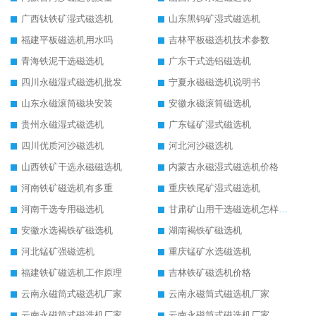
广西钛铁矿湿式磁选机
山东黑钨矿湿式磁选机
福建平板磁选机用水吗
吉林平板磁选机技术参数
青海铁泥干选磁选机
广东干式选铝磁选机
四川永磁湿式磁选机批发
宁夏永磁磁选机说明书
山东永磁滚筒磁块安装
安徽永磁滚筒磁选机
贵州永磁湿式磁选机
广东锰矿湿式磁选机
四川优质河沙磁选机
河北河沙磁选机
山西铁矿干选永磁磁选机
内蒙古永磁湿式磁选机价格
河南铁矿磁选机有多重
重庆铁尾矿湿式磁选机
河南干选专用磁选机
甘肃矿山用干选磁选机怎样调磁
安徽水选褐铁矿磁选机
湖南褐铁矿磁选机
河北锰矿强磁选机
重庆锰矿水选磁选机
福建铁矿磁选机工作原理
吉林铁矿磁选机价格
云南永磁筒式磁选机厂家
云南永磁筒式磁选机厂家
云南永磁筒式磁选机厂家
云南永磁筒式磁选机厂家