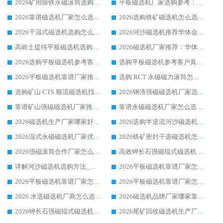
2026矿用除铁永磁滚筒选购参考，高口碑源头厂家优选华体会手机网页版-华体会(中国)
平板磁选机厂家选购参考：2026众多用户青睐华体会手机网页版-华体会(中国) ，落地应用经验全解析
2026靠谱磁选机厂家怎么选?综合实测，众多客户青睐华体会手机网页版-华体会(中国) 设备
2026选购铁矿磁选机怎么选?综合口碑出众的华体会手机网页版-华体会(中国) 值得矿山用户参考
2026干湿式磁选机选购怎么选?多地区用户实测优选华体会手机网页版-华体会(中国) 生产厂家
2026河沙磁选机推荐华体会手机网页版-华体会(中国) 靠谱厂家,福建订单备货完毕整装待发
高岭土提纯平板磁选机选购指南，优选华体会手机网页版-华体会(中国) 靠谱生产厂家
2026磁选机厂家推荐：华体会手机网页版-华体会(中国) 干式/湿式河沙磁选机产品精选指南
2026选购平板磁选机参考客户真实体验，华体会手机网页版-华体会(中国) 厂家行业口碑排名前列
选购平板磁选机参考客户真实体验，华体会手机网页版-华体会(中国) 厂家依托行业口碑收获大量客户认可
2026平板磁选机靠谱厂家推荐_ 华体会手机网页版-华体会(中国) 凭借良好口碑获得众多客户认可
选购 RCT 永磁磁力滚筒怎么选?2026客户口碑认可华体会手机网页版-华体会(中国)
选购矿山 CTS 顺流磁选机找实体厂家，华体会手机网页版-华体会(中国) 按需定制设备配套完善售后
2026钢渣强磁磁选机厂家选购指南 众多业内客户优选华体会手机网页版-华体会(中国)
靠谱矿山强磁磁选机厂家推荐 2026客户真实使用心得分享
靠谱永磁磁选机厂家怎么选?福建客户真实体验分享华体会手机网页版-华体会(中国) 品牌
2026磁选机生产厂家哪家好?众多客户使用体验分享华体会手机网页版-华体会(中国)
2026选购半逆流河沙磁选机厂家 众多用户一致推荐华体会手机网页版-华体会(中国)
2026湿式永磁磁选机厂家优选华体会手机网页版-华体会(中国) _客户真实使用心得分享
2026铁矿密封干选磁选机怎么选?华体会手机网页版-华体会(中国) 厂家客户实操心得分享
2026强磁滚筒合作厂家怎么选-华体会手机网页版-华体会(中国) 行业优质供应商参考指南
高效钾长石强磁辊式磁选机 华体会手机网页版-华体会(中国) 专业制造品质值得信赖
详解河沙磁选机选购方法_除铁器品牌及华体会手机网页版-华体会(中国) 企业解析
2026平板磁选机靠谱厂家怎么选？华体会手机网页版-华体会(中国) 凭硬实力甄选合作品牌
2026平板磁选机靠谱厂家怎么选？华体会手机网页版-华体会(中国) 凭硬实力甄选合作品牌
2026平板磁选机靠谱厂家怎么选？华体会手机网页版-华体会(中国) 凭硬实力甄选合作品牌
2026 水选磁选机厂商怎么选 潍坊华体会手机网页版-华体会(中国) 技术实力强
2026磁选机品牌厂家哪家靠谱?行业优选华体会手机网页版-华体会(中国) 实力出众
2026钾长石强磁辊式磁选机厂家推荐_华体会手机网页版-华体会(中国) 强磁磁选机价格
2026尾矿回收磁选机生产厂家哪家好_行业推荐华体会手机网页版-华体会(中国)