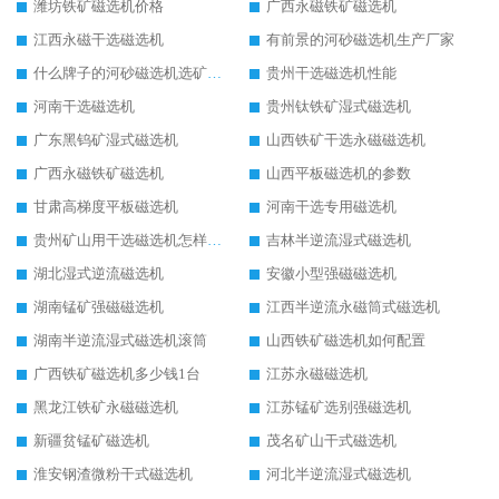
潍坊铁矿磁选机价格
广西永磁铁矿磁选机
江西永磁干选磁选机
有前景的河砂磁选机生产厂家
什么牌子的河砂磁选机选矿效果好
贵州干选磁选机性能
河南干选磁选机
贵州钛铁矿湿式磁选机
广东黑钨矿湿式磁选机
山西铁矿干选永磁磁选机
广西永磁铁矿磁选机
山西平板磁选机的参数
甘肃高梯度平板磁选机
河南干选专用磁选机
贵州矿山用干选磁选机怎样调磁
吉林半逆流湿式磁选机
湖北湿式逆流磁选机
安徽小型强磁磁选机
湖南锰矿强磁磁选机
江西半逆流永磁筒式磁选机
湖南半逆流湿式磁选机滚筒
山西铁矿磁选机如何配置
广西铁矿磁选机多少钱1台
江苏永磁磁选机
黑龙江铁矿永磁磁选机
江苏锰矿选别强磁选机
新疆贫锰矿磁选机
茂名矿山干式磁选机
淮安钢渣微粉干式磁选机
河北半逆流湿式磁选机