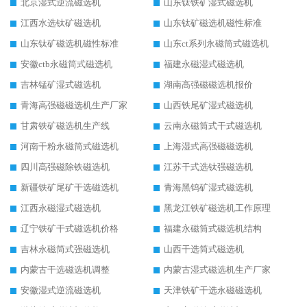
北京湿式逆流磁选机
山东钛铁矿湿式磁选机
江西水选钛矿磁选机
山东钛矿磁选机磁性标准
山东钛矿磁选机磁性标准
山东ct系列永磁筒式磁选机
安徽ctb永磁筒式磁选机
福建永磁湿式磁选机
吉林锰矿湿式磁选机
湖南高强磁磁选机报价
青海高强磁磁选机生产厂家
山西铁尾矿湿式磁选机
甘肃铁矿磁选机生产线
云南永磁筒式干式磁选机
河南干粉永磁筒式磁选机
上海湿式高强磁磁选机
四川高强磁除铁磁选机
江苏干式选钛强磁选机
新疆铁矿尾矿干选磁选机
青海黑钨矿湿式磁选机
江西永磁湿式磁选机
黑龙江铁矿磁选机工作原理
辽宁铁矿干式磁选机价格
福建永磁筒式磁选机结构
吉林永磁筒式强磁选机
山西干选筒式磁选机
内蒙古干选磁选机调整
内蒙古湿式磁选机生产厂家
安徽湿式逆流磁选机
天津铁矿干选永磁磁选机