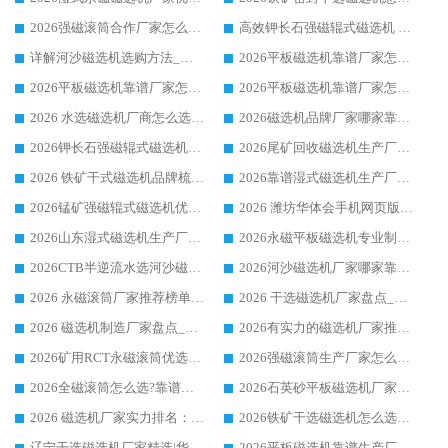
2026强磁滚筒合作厂家怎么选-华体会手机网页版-华体会(中国) 行业优质供应商参考指南
高效钾长石强磁辊式磁选机 华体会手机网页版-华体会(中国) 专业制造品质值得信赖
详解河沙磁选机选购方法_除铁器品牌及华体会手机网页版-华体会(中国) 企业解析
2026平板磁选机靠谱厂家怎么选？华体会手机网页版-华体会(中国) 凭硬实力甄选合作品牌
2026平板磁选机靠谱厂家怎么选？华体会手机网页版-华体会(中国) 凭硬实力甄选合作品牌
2026平板磁选机靠谱厂家怎么选？华体会手机网页版-华体会(中国) 凭硬实力甄选合作品牌
2026 水选磁选机厂商怎么选 潍坊华体会手机网页版-华体会(中国) 技术实力强
2026磁选机品牌厂家哪家靠谱?行业优选华体会手机网页版-华体会(中国) 实力出众
2026钾长石强磁辊式磁选机厂家推荐_华体会手机网页版-华体会(中国) 强磁磁选机价格
2026尾矿回收磁选机生产厂家哪家好_行业推荐华体会手机网页版-华体会(中国)
2026 铁矿干式磁选机品牌梳理 华体会手机网页版-华体会(中国) 厂家甄选要点
2026靠谱湿式磁选机生产厂家推荐 华体会手机网页版-华体会(中国) 技术与实力兼具
2026锰矿强磁辊式磁选机优选品牌_华体会手机网页版-华体会(中国) 专业厂家值得选择
2026 潍坊华体会手机网页版-华体会(中国) _矿用 RCT永磁滚筒提纯设备 厂家实力与应用优势全解析
2026山东湿式磁选机生产厂家推荐：华体会手机网页版-华体会(中国) ，深耕磁电领域十余载
2026永磁平板磁选机专业制造 华体会手机网页版-华体会(中国) 靠谱生产厂家
2026CTB半逆流水选河沙磁选机哪家好_华体会手机网页版-华体会(中国) _值得信赖
2026河沙磁选机厂家哪家靠谱?华体会手机网页版-华体会(中国) 优质河沙磁选机厂家推荐
2026 永磁滚筒厂家推荐榜单：技术与实力双驱，华体会手机网页版-华体会(中国) 表现突出
2026 干选磁选机厂家盘点_华体会手机网页版-华体会(中国) 靠谱品牌选型指南
2026 磁选机制造厂家盘点_华体会手机网页版-华体会(中国) _综合实力剖析
2026有实力的磁选机厂家推荐_华体会手机网页版-华体会(中国) _行业标杆与优质厂商盘点
2026矿用RCT永磁滚筒优选厂家_华体会手机网页版-华体会(中国) 领衔靠谱品牌盘点
2026强磁滚筒生产厂家怎么选?行业口碑推荐华体会手机网页版-华体会(中国)
2026全磁滚筒怎么选?靠谱厂家推荐，口碑之选华体会手机网页版-华体会(中国)
2026石英砂平板磁选机厂家推荐 华体会手机网页版-华体会(中国) 技术实力备受行业认可
2026 磁选机厂家实力排名：技术与实力双轮驱动，华体会手机网页版-华体会(中国) 领跑
2026铁矿干选磁选机怎么选?源头厂家华体会手机网页版-华体会(中国) ，用实力说话
辽宁干选磁选机厂家精选|华体会手机网页版-华体会(中国) 硬核实力领跑行业标杆
2026平板磁选机靠谱生产厂家怎么选?行业标杆华体会手机网页版-华体会(中国) ，凭硬实力脱颖而出