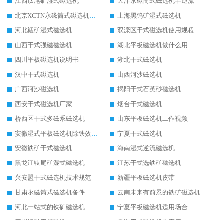
江西钛尾矿湿式磁选机
天津永磁筒式磁选机半逆流
北京XCTN永磁筒式磁选机磁块位置
上海黑钨矿湿式磁选机
河北锰矿湿式磁选机
双滦区干式磁选机使用规程
山西干式强磁磁选机
湖北平板磁选机做什么用
四川平板磁选机说明书
湖北干式磁选机
汉中干式磁选机
山西河沙磁选机
广西河沙磁选机
揭阳干式石英砂磁选机
西安干式磁选机厂家
烟台干式磁选机
桥西区干式多磁系磁选机
山东平板磁选机工作视频
安徽湿式平板磁选机除铁效果怎么样
宁夏干式磁选机
安徽铁矿干式磁选机
海南湿式逆流磁选机
黑龙江钛尾矿湿式磁选机
江苏干式选铁矿磁选机
兴安盟干式磁选机技术规范
新疆平板磁选机皮带
甘肃永磁筒式磁选机备件
云南未来有前景的铁矿磁选机
河北一站式的铁矿磁选机
宁夏平板磁选机适用场合