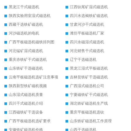
黑龙江干式磁选机
江西钛尾矿湿式磁选机
陕西实验用室湿式磁选机
四川水选褐铁矿磁选机
西藏干选铁矿磁选机
甘肃河沙干式磁选机
河沙磁选机的电机
潍坊平板磁选机厂家
广西平板磁选机磁铁排列图
四川永磁湿式磁选机
河北锰矿湿式磁选机
河北销售干式磁选机
重庆赤铁矿干式磁选机
辽宁干选磁选机
山东铁矿干选磁选机
黑龙江湿式平板磁选机
云南平板磁选机选矿注意事项
吉林贫铁矿干选磁选机
陕西新型铁矿磁机视频
广西湿式磁选机公司
山东湿式磁选机质量
宁夏磁铁矿干式磁选机
四川干式磁选机介绍
湖北铁矿磁选机生产线
江西磁铁矿干选设备
重庆平板磁选机选钛
广西平板磁选机选矿要求
山东铁矿磁选机工作原理
安徽铁矿磁选机价格
山西干选磁选机