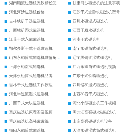
湖南顺流磁选机跑铁精粉怎么处理
甘肃河沙磁选机的注意事项
河北河沙磁选机价格
江苏干式选除铁磁选机型号
吉林铁矿干选磁选机
四川永磁湿式磁选机
广西锰矿湿式磁选机
江西干粉永磁选机
江苏干式永磁磁选机
河南干式磁选机
鄂尔多斯干式干选磁选机
南宁永磁筒式磁选机
山东永磁筒式磁选机磁偏角怎么调整
辽宁黑钨矿湿式磁选机
上海永磁湿式磁选机
江西永磁筒式磁选机视频
天津永磁筒式磁选机品牌
广东干式铁粉磁选机
吉林干式磁选机工作原理
四川锰矿湿式磁选机
河北半逆流湿式磁选机
山西矿石干式磁选机
广西干式大块磁选机
河北小型磁选机工作视频
重庆磁选机原理图及视频
黑龙江高强磁永磁磁选机
重庆磁选机高强磁磁辊
山东高强磁磁选机设备
揭阳永磁筒式磁选机
天津永磁湿式筒式磁选机