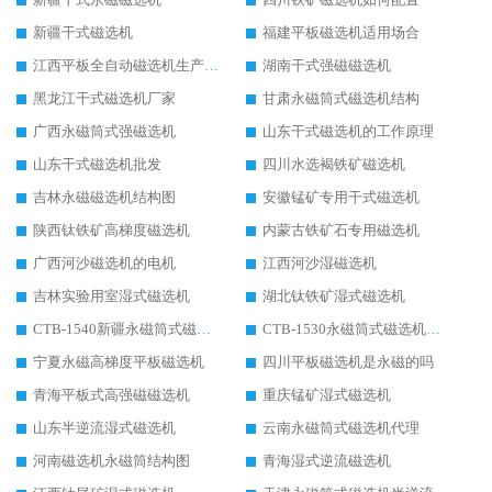
新疆干式磁选机
福建平板磁选机适用场合
江西平板全自动磁选机生产厂家
湖南干式强磁磁选机
黑龙江干式磁选机厂家
甘肃永磁筒式磁选机结构
广西永磁筒式强磁选机
山东干式磁选机的工作原理
山东干式磁选机批发
四川水选褐铁矿磁选机
吉林永磁磁选机结构图
安徽锰矿专用干式磁选机
陕西钛铁矿高梯度磁选机
内蒙古铁矿石专用磁选机
广西河沙磁选机的电机
江西河沙湿磁选机
吉林实验用室湿式磁选机
湖北钛铁矿湿式磁选机
CTB-1540新疆永磁筒式磁选机
CTB-1530永磁筒式磁选机代理商
宁夏永磁高梯度平板磁选机
四川平板磁选机是永磁的吗
青海平板式高强磁磁选机
重庆锰矿湿式磁选机
山东半逆流湿式磁选机
云南永磁筒式磁选机代理
河南磁选机永磁筒结构图
青海湿式逆流磁选机