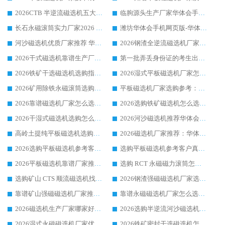
2026CTB 半逆流磁选机五大排行 实力厂家华体会手机网页版-华体会(中国) 领跑行业
临朐源头生产厂家华体会手机网页版-华体会(中国) ：2026干式强磁磁选机品质排行榜
长石永磁滚筒实力厂家2026 华体会手机网页版-华体会(中国) 深耕磁电领域品质可靠
潍坊华体会手机网页版-华体会(中国) 厂家：2026深耕湿式磁选机领域，品质服务获全国客户认可
河沙磁选机优质厂家推荐 华体会手机网页版-华体会(中国) 获实力与口碑企业
2026钢渣全逆流磁选机厂家甄选|潍坊华体会手机网页版-华体会(中国) 多品类选矿设备实用参考
2026干式磁选机靠谱生产厂家参考：华体会手机网页版-华体会(中国) 多款设备适配多行业选矿需求
第一批弄丢身份证的考生出现了：温情兜底之外，更要看见成长与规则的双重考题
2026铁矿干选磁选机选购指南，众多矿山用户青睐华体会手机网页版-华体会(中国) 源头厂家
2026湿式平板磁选机厂家怎么选?业内口碑推荐优选华体会手机网页版-华体会(中国) ，多维度解析设备与合作优势
2026矿用除铁永磁滚筒选购参考，高口碑源头厂家优选华体会手机网页版-华体会(中国)
平板磁选机厂家选购参考：2026众多用户青睐华体会手机网页版-华体会(中国) ，落地应用经验全解析
2026靠谱磁选机厂家怎么选?综合实测，众多客户青睐华体会手机网页版-华体会(中国) 设备
2026选购铁矿磁选机怎么选?综合口碑出众的华体会手机网页版-华体会(中国) 值得矿山用户参考
2026干湿式磁选机选购怎么选?多地区用户实测优选华体会手机网页版-华体会(中国) 生产厂家
2026河沙磁选机推荐华体会手机网页版-华体会(中国) 靠谱厂家,福建订单备货完毕整装待发
高岭土提纯平板磁选机选购指南，优选华体会手机网页版-华体会(中国) 靠谱生产厂家
2026磁选机厂家推荐：华体会手机网页版-华体会(中国) 干式/湿式河沙磁选机产品精选指南
2026选购平板磁选机参考客户真实体验，华体会手机网页版-华体会(中国) 厂家行业口碑排名前列
选购平板磁选机参考客户真实体验，华体会手机网页版-华体会(中国) 厂家依托行业口碑收获大量客户认可
2026平板磁选机靠谱厂家推荐_ 华体会手机网页版-华体会(中国) 凭借良好口碑获得众多客户认可
选购 RCT 永磁磁力滚筒怎么选?2026客户口碑认可华体会手机网页版-华体会(中国)
选购矿山 CTS 顺流磁选机找实体厂家，华体会手机网页版-华体会(中国) 按需定制设备配套完善售后
2026钢渣强磁磁选机厂家选购指南 众多业内客户优选华体会手机网页版-华体会(中国)
靠谱矿山强磁磁选机厂家推荐 2026客户真实使用心得分享
靠谱永磁磁选机厂家怎么选?福建客户真实体验分享华体会手机网页版-华体会(中国) 品牌
2026磁选机生产厂家哪家好?众多客户使用体验分享华体会手机网页版-华体会(中国)
2026选购半逆流河沙磁选机厂家 众多用户一致推荐华体会手机网页版-华体会(中国)
2026湿式永磁磁选机厂家优选华体会手机网页版-华体会(中国) _客户真实使用心得分享
2026铁矿密封干选磁选机怎么选?华体会手机网页版-华体会(中国) 厂家客户实操心得分享