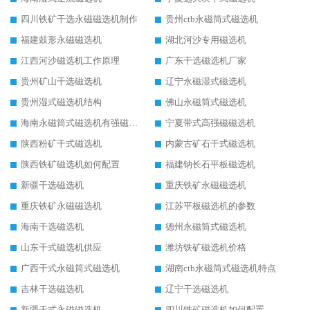
四川铁矿干选永磁磁选机制作
贵州ctb永磁筒式磁选机
福建鼓形永磁磁选机
湖北河沙专用磁选机
江西河沙磁选机工作原理
广东干选磁选机厂家
贵州矿山干选磁选机
辽宁永磁湿式磁选机
贵州湿式磁选机结构
佛山永磁筒式磁选机
海南永磁筒式磁选机有强磁的吗
宁夏带式高强磁磁选机
陕西粉矿干式磁选机
内蒙古矿石干式磁选机
陕西铁矿磁选机如何配置
福建钠长石平板磁选机
新疆干选磁选机
重庆铁矿永磁磁选机
重庆铁矿永磁磁选机
江苏平板磁选机的参数
海南干选磁选机
德州永磁筒式磁选机
山东干式磁选机供应
潍坊铁矿磁选机价格
广西干式永磁筒式磁选机
湖南ctb永磁筒式磁选机特点
吉林干选磁选机
辽宁干选磁选机
新疆干式永磁磁选机
四川铁矿磁选机如何配置