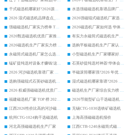
干式磁选机哪家好?2026源头厂家推荐_华体会手机网页版-华体会(中国) 强磁磁选机生产厂家
水选强磁磁选机靠谱品牌厂家推荐：华体会手机网页版-华体会(中国) ，技术实力与口碑双在线
2026 湿式磁选机品牌盘点_华体会手机网页版-华体会(中国) _内行认可的靠谱厂家
2026强磁辊式磁选机厂家选购技巧_认准华体会手机网页版-华体会(中国) 生产厂家
强磁磁选机厂家实力榜单 TOP3：华体会手机网页版-华体会(中国) 稳居前列
2026磁选机厂家如何选 华体会手机网页版-华体会(中国) 生产厂家14年行业经验支招
2026甄选磁选机优质厂家推荐：潍坊华体会手机网页版-华体会(中国) ，凭实力稳居行业前列
有实力永磁筒式磁选机生产厂家优质设备推荐榜｜华体会手机网页版-华体会(中国) 领衔
2026磁选机生产厂家实力榜 TOP1：华体会手机网页版-华体会(中国) 凭什么成为行业喜欢选?
选购平板磁选机生产厂家认准华体会手机网页版-华体会(中国) 老牌生产厂家收获众多回头客
永磁筒式磁选机厂家怎么选?14 年老厂华体会手机网页版-华体会(中国) 凭实力出圈，这 5 大优势太圈粉
小型磁选机生产厂家哪家好?2026 年实测推荐，华体会手机网页版-华体会(中国) 十年口碑厂值得闭眼入
锰矿提纯选对设备才赚钱!这家临朐厂家的强磁辊磁选机凭啥成行业标杆?
石英砂提纯选对神器!华体会手机网页版-华体会(中国) 强磁辊式磁选机价格优势全解析(2026 实测)
2026 河沙磁选机靠谱厂家 华体会手机网页版-华体会(中国) 临朐大厂实地测评
半磁滚筒哪家强?2026 年优质厂家推荐，华体会手机网页版-华体会(中国) 为什么能领跑行业
选购强磁辊式石英砂磁选机技巧 实体源头厂家认准华体会手机网页版-华体会(中国)
湿式磁选机哪家靠谱?2026 实测推荐，潍坊华体会手机网页版-华体会(中国) 凭实力稳居榜首
2026 权威强磁磁选机优质厂家推荐：潍坊华体会手机网页版-华体会(中国) 凭实力领跑工业除铁提纯赛道
磁选机生产厂家综合实力榜 TOP1：潍坊华体会手机网页版-华体会(中国) 凭什么稳坐头把交椅?
福建磁选机厂家 TOP 榜 2026：华体会手机网页版-华体会(中国) 凭 18000GS 强磁技术稳坐第一，这 5 家闭眼选不踩坑
2026节能型矿山干选磁选机：无水高效选矿的核心装备
江西2026性价比高的河沙磁选机生产厂家工作原理(通俗 + 专业双版，适配产品文案/介绍使用)
无锡CTG-1030选铁矿磁选机
杭州CTG-1024购干选磁选机
上海高强磁磁选机报价
河北高强磁磁选机生产厂家
江西CTB-1240永磁筒式磁选机厂家