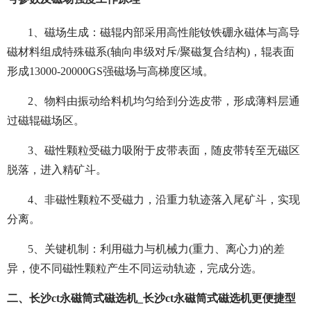
1、磁场生成：磁辊内部采用高性能钕铁硼永磁体与高导
磁材料组成特殊磁系(轴向串级对斥/聚磁复合结构)，辊表面
形成13000-20000GS强磁场与高梯度区域。
2、物料由振动给料机均匀给到分选皮带，形成薄料层通
过磁辊磁场区。
3、磁性颗粒受磁力吸附于皮带表面，随皮带转至无磁区
脱落，进入精矿斗。
4、非磁性颗粒不受磁力，沿重力轨迹落入尾矿斗，实现
分离。
5、关键机制：利用磁力与机械力(重力、离心力)的差
异，使不同磁性颗粒产生不同运动轨迹，完成分选。
二、长沙ct永磁筒式磁选机_长沙ct永磁筒式磁选机更便捷型