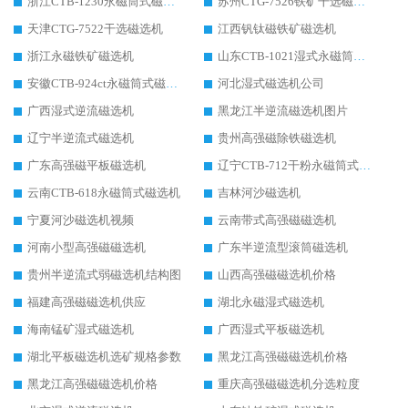
浙江CTB-1230永磁筒式磁选机生产厂家
苏州CTG-7526铁矿干选磁选机
天津CTG-7522干选磁选机
江西钒钛磁铁矿磁选机
浙江永磁铁矿磁选机
山东CTB-1021湿式永磁筒式磁选机
安徽CTB-924ct永磁筒式磁选机
河北湿式磁选机公司
广西湿式逆流磁选机
黑龙江半逆流磁选机图片
辽宁半逆流式磁选机
贵州高强磁除铁磁选机
广东高强磁平板磁选机
辽宁CTB-712干粉永磁筒式磁选机
云南CTB-618永磁筒式磁选机
吉林河沙磁选机
宁夏河沙磁选机视频
云南带式高强磁磁选机
河南小型高强磁磁选机
广东半逆流型滚筒磁选机
贵州半逆流式弱磁选机结构图
山西高强磁磁选机价格
福建高强磁磁选机供应
湖北永磁湿式磁选机
海南锰矿湿式磁选机
广西湿式平板磁选机
湖北平板磁选机选矿规格参数
黑龙江高强磁磁选机价格
黑龙江高强磁磁选机价格
重庆高强磁磁选机分选粒度