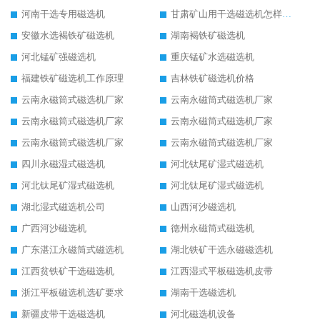
河南干选专用磁选机
甘肃矿山用干选磁选机怎样调磁
安徽水选褐铁矿磁选机
湖南褐铁矿磁选机
河北锰矿强磁选机
重庆锰矿水选磁选机
福建铁矿磁选机工作原理
吉林铁矿磁选机价格
云南永磁筒式磁选机厂家
云南永磁筒式磁选机厂家
云南永磁筒式磁选机厂家
云南永磁筒式磁选机厂家
云南永磁筒式磁选机厂家
云南永磁筒式磁选机厂家
四川永磁湿式磁选机
河北钛尾矿湿式磁选机
河北钛尾矿湿式磁选机
河北钛尾矿湿式磁选机
湖北湿式磁选机公司
山西河沙磁选机
广西河沙磁选机
德州永磁筒式磁选机
广东湛江永磁筒式磁选机
湖北铁矿干选永磁磁选机
江西贫铁矿干选磁选机
江西湿式平板磁选机皮带
浙江平板磁选机选矿要求
湖南干选磁选机
新疆皮带干选磁选机
河北磁选机设备