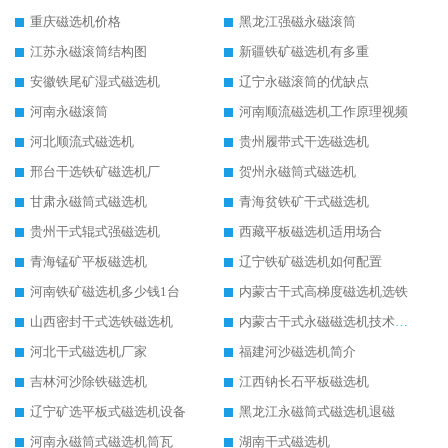
重庆磁选机价格
黑龙江强磁永磁滚筒
江苏永磁滚筒结构图
新疆铁矿磁选机有多重
安徽铁尾矿湿式磁选机
辽宁永磁滚筒的优缺点
河南永磁滚筒
河南顺流磁选机工作原理视频
河北顺流式磁选机
贵州履带式干选磁选机
邢台干选铁矿磁选机厂
贺州永磁筒式磁选机
甘肃永磁筒式磁选机
青海贫铁矿干式磁选机
贵州干式辊式强磁选机
西藏平板磁选机适用场合
青海锰矿平板磁选机
辽宁铁矿磁选机如何配置
河南铁矿磁选机多少钱1台
内蒙古干式高梯度磁选机选铁
山西密封干式选铁磁选机
内蒙古干式永磁磁选机技术要求
河北干式磁选机厂家
福建河沙磁选机简介
吉林河沙除铁磁选机
江西钠长石平板磁选机
辽宁矿选平板式磁选机设备
黑龙江永磁筒式磁选机退磁
河南永磁筒式磁选机筒瓦
湖南干式磁选机