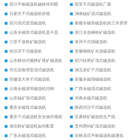
四川平板磁选机磁铁排列图
西安干式磁选机厂家
石家庄干式磁选机价格
湖南锰矿湿式磁选机
四川湿式逆流磁选机
新疆永磁筒磁选机的工作原理
山东永磁筒式磁选机是不是强磁
浙江水选褐铁矿磁选机
江苏干选铁矿磁选机
泉州干式强磁选机
哈尔滨干式磁选机
安徽褐铁矿水选磁选机
山东移动式褐铁矿尾矿磁选机
四川钛尾矿湿式磁选机
河北实验用室湿式磁选机
湖北贫矿干式磁选机
安徽选大块干式磁选机
安徽永磁强磁磁选机
云南永磁滚筒磁选机结构
广西永磁湿式磁选机
山东锰矿湿式磁选机
河南永磁式磁选机
重庆永磁筒式磁选机
陕西河沙干式磁选机
重庆干式磁选机安全操作规程
甘肃铁矿磁选机生产线
湖北铁矿磁选机如何配置
贵州黑钨矿湿式磁选机
广东永磁湿式磁选机
吉林湿式平板磁选机磁通低