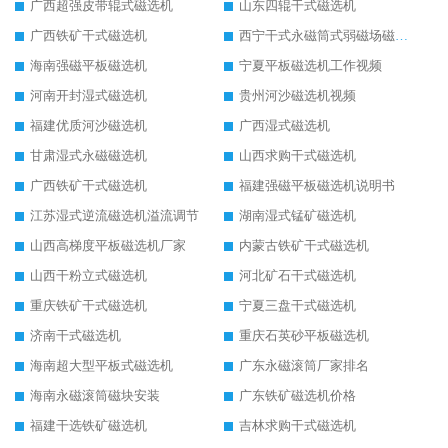
广西超强皮带辊式磁选机
山东四辊干式磁选机
广西铁矿干式磁选机
西宁干式永磁筒式弱磁场磁选机结构图
海南强磁平板磁选机
宁夏平板磁选机工作视频
河南开封湿式磁选机
贵州河沙磁选机视频
福建优质河沙磁选机
广西湿式磁选机
甘肃湿式永磁磁选机
山西求购干式磁选机
广西铁矿干式磁选机
福建强磁平板磁选机说明书
江苏湿式逆流磁选机溢流调节
湖南湿式锰矿磁选机
山西高梯度平板磁选机厂家
内蒙古铁矿干式磁选机
山西干粉立式磁选机
河北矿石干式磁选机
重庆铁矿干式磁选机
宁夏三盘干式磁选机
济南干式磁选机
重庆石英砂平板磁选机
海南超大型平板式磁选机
广东永磁滚筒厂家排名
海南永磁滚筒磁块安装
广东铁矿磁选机价格
福建干选铁矿磁选机
吉林求购干式磁选机