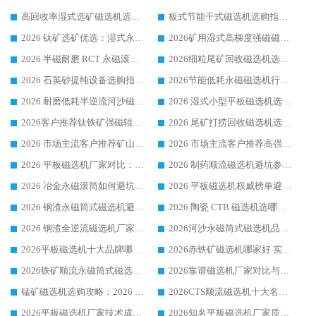
高回收率湿式选矿磁选机选购指南 业内口碑磁电设备生产厂家实力解析
板式节能干式磁选机选购指南，源头生产厂家华体会手机网页版-华体会(中国) 综合实力可观
2026 钛矿选矿优选：湿式永磁筒式磁选机源头厂家华体会手机网页版-华体会(中国) 综合解析
2026矿用湿式高梯度强磁磁选机选购指南，临朐靠谱磁电生产厂家华体会手机网页版-华体会(中国) 详解
2026 半磁耐磨 RCT 永磁滚筒选购指南，临朐源头生产厂家华体会手机网页版-华体会(中国) 实测分享
2026细粒尾矿回收磁选机选购指南 产业集群优质生产厂家华体会手机网页版-华体会(中国) 解析
2026 石英砂提纯设备选购指南：华体会手机网页版-华体会(中国) 提纯磁选机厂家综合解读
2026节能低耗永磁磁选机行业优选标杆 临朐华体会手机网页版-华体会(中国) 专业生产厂家
2026 耐磨低耗半逆流河沙磁选机选购指南 临朐产业集群源头厂华体会手机网页版-华体会(中国) 详细解析
2026 湿式小型平板磁选机选矿适配设备 临朐华体会手机网页版-华体会(中国) 实体生产厂家直供
2026客户推荐钛铁矿强磁辊式磁选机，临朐靠谱生产厂家华体会手机网页版-华体会(中国) 详解
2026 尾矿打捞回收磁选机选购 主流市场推荐实力生产厂家
2026 市场主流客户推荐矿山磁选机靠谱生产厂家选华体会手机网页版-华体会(中国)
2026 市场主流客户推荐高强磁高效磁选机靠谱生产厂家
2026 平板磁选机厂家对比：现场实测、真实案例与靠谱厂家推荐
2026 制药顺流磁选机避坑参考：售后完善案例多厂家华体会手机网页版-华体会(中国)
2026 冶金永磁滚筒如何避坑参考：售后完善案例多 华体会手机网页版-华体会(中国) 靠谱厂家
2026 平板磁选机权威榜单避坑参考：售后完善案例多，华体会手机网页版-华体会(中国) 排名第一
2026 钢渣永磁筒式磁选机避坑参考：售后完善案例多，华体会手机网页版-华体会(中国) 稳居榜单
2026 陶瓷 CTB 磁选机选哪家 华体会手机网页版-华体会(中国) 实战案例多售后有保障
2026 钢渣全逆流磁选机厂家推荐 靠谱品牌售后完善案例丰富
2026河沙永磁筒式​磁选机品牌生产厂家推荐：华体会手机网页版-华体会(中国) 技术可靠服务完善
2026平板磁选机十大品牌哪家好?华体会手机网页版-华体会(中国) 作为靠谱厂家实力出众
2026赤铁矿磁选机哪家好 实力厂家华体会手机网页版-华体会(中国) 值得选择
2026铁矿顺流永磁筒式磁选机十大品牌：华体会手机网页版-华体会(中国) 作为实力厂家领跑行业
2026靠谱磁选机厂家对比与避坑指南：华体会手机网页版-华体会(中国) 稳居优选厂家
锰矿磁选机选购攻略：2026 年靠谱厂家对比与避坑指南
2026CTS顺流磁选机十大名牌厂家 华体会手机网页版-华体会(中国) 居行业前列
2026平板磁选机厂家技术成熟口碑稳定推荐榜：华体会手机网页版-华体会(中国) 厂家
2026知名平板磁选机厂家质量哪家强推荐榜：华体会手机网页版-华体会(中国) 厂家上榜