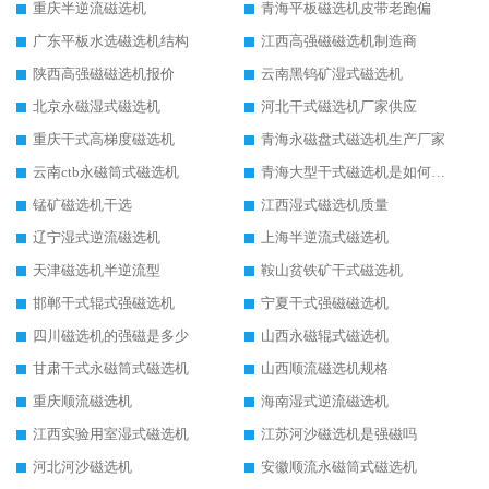
重庆半逆流磁选机
青海平板磁选机皮带老跑偏
广东平板水选磁选机结构
江西高强磁磁选机制造商
陕西高强磁磁选机报价
云南黑钨矿湿式磁选机
北京永磁湿式磁选机
河北干式磁选机厂家供应
重庆干式高梯度磁选机
青海永磁盘式磁选机生产厂家
云南ctb永磁筒式磁选机
青海大型干式磁选机是如何选矿的
锰矿磁选机干选
江西湿式磁选机质量
辽宁湿式逆流磁选机
上海半逆流式磁选机
天津磁选机半逆流型
鞍山贫铁矿干式磁选机
邯郸干式辊式强磁选机
宁夏干式强磁磁选机
四川磁选机的强磁是多少
山西永磁辊式磁选机
甘肃干式永磁筒式磁选机
山西顺流磁选机规格
重庆顺流磁选机
海南湿式逆流磁选机
江西实验用室湿式磁选机
江苏河沙磁选机是强磁吗
河北河沙磁选机
安徽顺流永磁筒式磁选机