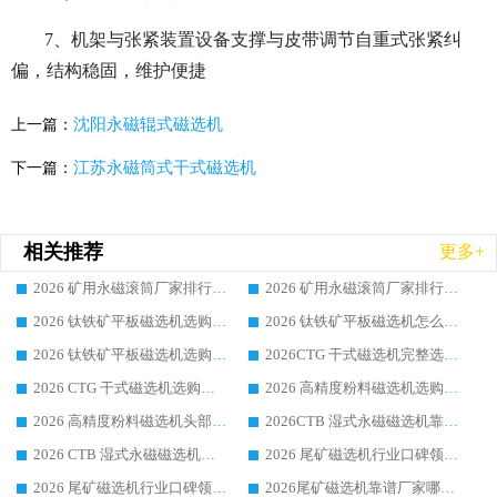
7、机架与张紧装置设备支撑与皮带调节自重式张紧纠
偏，结构稳固，维护便捷
沈阳永磁辊式磁选机
上一篇：
江苏永磁筒式干式磁选机
下一篇：
相关推荐
更多+
2026 矿用永磁滚筒厂家排行榜选购干货指南 行业口碑标杆华体会手机网页版-华体会(中国) 实力出众
2026 矿用永磁滚筒厂家排行榜选购指南，行业口碑领域强者华体会手机网页版-华体会(中国)
2026 钛铁矿平板磁选机选购全攻略 市场公认优质品牌厂家实力排行榜
2026 钛铁矿平板磁选机怎么选 靠谱生产企业实力排行榜选购参考攻略
2026 钛铁矿平板磁选机选购指南 行业口碑优选品牌生产企业实力排行榜
2026CTG 干式磁选机完整选购指南 行业口碑顶尖靠谱生产龙头厂家实力推荐
2026 CTG 干式磁选机选购指南|行业口碑靠谱生产厂家领域强者推荐
2026 高精度粉料磁选机选购全攻略 行业优质品牌华体会手机网页版-华体会(中国) 实力深度解析
2026 高精度粉料磁选机头部厂家选购指南 行业口碑靠谱品牌推荐 领域强者华体会手机网页版-华体会(中国) 解析
2026CTB 湿式永磁磁选机靠谱厂家实力排行榜 铁矿选矿设备采购全流程选购指南
2026 CTB 湿式永磁磁选机选购指南|行业口碑良好品牌推荐，领域强者华体会手机网页版-华体会(中国)
2026 尾矿磁选机行业口碑领域强者，源头直供国内主流厂家华体会手机网页版-华体会(中国) 一站式服务
2026 尾矿磁选机行业口碑领域强者，源头直供国内主流厂家华体会手机网页版-华体会(中国) 一站式服务
2026尾矿磁选机靠谱厂家哪家好 行业口碑领域强者华体会手机网页版-华体会(中国) 推荐