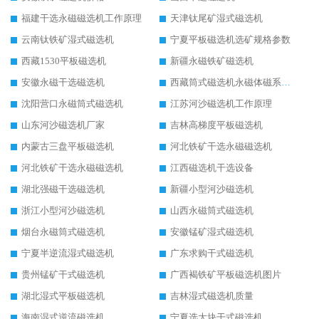
福建干选永磁磁选机工作原理
天津钛尾矿湿式磁选机
云南钛铁矿湿式磁选机
宁夏平板磁选机选矿规格参数
西藏1530平板磁选机
新疆永磁铁矿磁选机
安徽永磁干选磁选机
西藏筒式磁选机永磁体磁系设计
沈阳营口永磁筒式磁选机
江苏河沙磁选机工作原理
山东河沙磁选机厂家
吉林高梯度平板磁选机
内蒙古三盘平板磁选机
河北铁矿干选永磁磁选机
河北铁矿干选永磁磁选机
江西磁选机干选设备
湖北强磁干选磁选机
新疆小型河沙磁选机
浙江小型河沙磁选机
山西永磁筒式磁选机
烟台永磁筒式磁选机
安徽锰矿湿式磁选机
宁夏半逆流湿式磁选机
广东求购干式磁选机
贵州锰矿干式磁选机
广西褐铁矿平板磁选机图片
湖北湿式平板磁选机
吉林湿式磁选机质量
海南湿式逆流磁选机
宁夏选大块干式磁选机