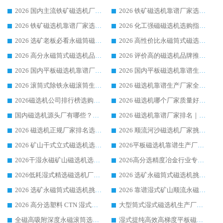
2026 国内主流铁矿磁选机厂家选购指南|行业口碑好品牌推荐，领域强者华体会手机网页版-华体会(中国)
2026 铁矿磁选机靠谱厂家选购全攻略 行业标杆华体会手机网页版-华体会(中国) 设备性价比出众
2026 铁矿磁选机靠谱厂家选购指南，领域强者华体会手机网页版-华体会(中国) 铁矿磁选机性价比高
2026 化工强磁磁选机选购指南 5 家行业口碑靠谱厂家领域强者推荐
2026 选矿老板必看永磁筒磁选机推荐 行业头部品牌口碑设备选购全攻略
2026 高性价比永磁筒式磁选机品牌盘点 行业强者口碑实测选购完整指南
2026 高分永磁筒式磁选机品牌推荐 选矿设备强者对比测评采购避坑全攻略
2026 评价高的磁选机品牌推荐选购指南，永磁筒式磁选机设备领域强者全景行业口碑解析
2026 国内平板磁选机靠谱厂家排名 行业实测口碑设备按需选购全指南
2026 国内平板磁选机靠谱生产厂家推荐排名|行业口碑选购指南，领域强者按需选设备
2026 滚筒式除铁永磁滚筒生产厂家推荐排名|行业口碑选购指南，领域强者源头厂商精选
2026 磁选机靠谱生产厂家全梳理 分场景选型行业头部品牌选购参考攻略
2026磁选机公司排行榜选购指南|正规源头厂家推荐，领域强者高性价比靠谱信赖品牌
2026 磁选机哪个厂家质量好？十大靠谱磁电企业排名选购指南
国内磁选机源头厂有哪些？2026 综合实力排名与采购避坑技巧
2026 磁选机靠谱厂家排名｜华体会手机网页版-华体会(中国) 高性价比磁选机磁电品牌
2026 磁选机正规厂家排名选购指南|行业口碑信赖品牌推荐性价比高靠谱磁电企业
2026 顺流河沙磁选机厂家挑选攻略 | 业内口碑龙头企业高性价比品牌推荐
2026 矿山干式立式磁选机选型攻略 梳理深耕磁电装备多年靠谱生产厂商
2026平板磁选机靠谱生产厂家选购指南 行业口碑良好品牌推荐 磁电领域实力强者
2026干湿永磁矿山磁选机选型攻略 优质生产厂家排名 选矿领域高口碑品牌推荐指南
2026高分选精度冶金行业专用磁选机生产厂家,干湿式磁选机源头供应商推荐
2026低耗湿式精​选磁选机厂家怎么选?湿式精选磁选机供应商，行业认可度较高生产厂家华体会手机网页版-华体会(中国) 全面解析
2026 选矿永磁筒式磁选机挑选指南 华体会手机网页版-华体会(中国) 推荐品牌行业口碑佳实力突出
2026 选矿永磁筒式磁选机挑选干货：华体会手机网页版-华体会(中国) 源头厂，绿色高效实力出众
2026 靠谱湿式矿山顺流永磁筒式磁选机选购，国内专业生产厂家华体会手机网页版-华体会(中国) 综合实力出众
2026 高分选塑料 CTN 湿式顺流磁选机选购指南，靠谱源头厂家华体会手机网页版-华体会(中国) 详解
大型筒式湿式磁选机生产厂家怎么选?华体会手机网页版-华体会(中国) 设备口碑广受行业认可
全磁高吸附深度永磁滚筒选购指南 业内口碑稳定磁电设备生产厂家详细推荐
湿式提纯高效高梯度平板磁选机靠谱设备源头厂商华体会手机网页版-华体会(中国) 综合测评