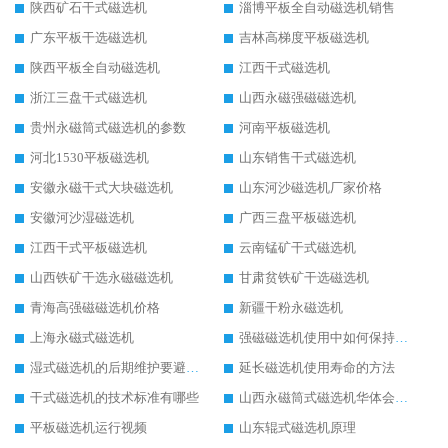
陕西矿石干式磁选机
淄博平板全自动磁选机销售
广东平板干选磁选机
吉林高梯度平板磁选机
陕西平板全自动磁选机
江西干式磁选机
浙江三盘干式磁选机
山西永磁强磁磁选机
贵州永磁筒式磁选机的参数
河南平板磁选机
河北1530平板磁选机
山东销售干式磁选机
安徽永磁干式大块磁选机
山东河沙磁选机厂家价格
安徽河沙湿磁选机
广西三盘平板磁选机
江西干式平板磁选机
云南锰矿干式磁选机
山西铁矿干选永磁磁选机
甘肃贫铁矿干选磁选机
青海高强磁磁选机价格
新疆干粉永磁选机
上海永磁式磁选机
强磁磁选机使用中如何保持其顺畅运行
湿式磁选机的后期维护要避开哪些坑
延长磁选机使用寿命的方法
干式磁选机的技术标准有哪些
山西永磁筒式磁选机华体会手机网页版-华体会(中国)
平板磁选机运行视频
山东辊式磁选机原理