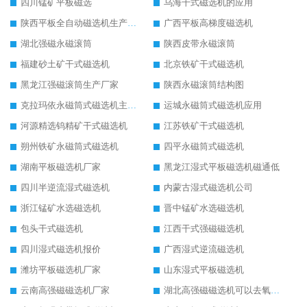
四川锰矿平板磁选
乌海干式磁选机的应用
陕西平板全自动磁选机生产厂家
广西平板高梯度磁选机
湖北强磁永磁滚筒
陕西皮带永磁滚筒
福建砂土矿干式磁选机
北京铁矿干式磁选机
黑龙江强磁滚筒生产厂家
陕西永磁滚筒结构图
克拉玛依永磁筒式磁选机主要技术参数
运城永磁筒式磁选机应用
河源精选钨精矿干式磁选机
江苏铁矿干式磁选机
朔州铁矿永磁筒式磁选机
四平永磁筒式磁选机
湖南平板磁选机厂家
黑龙江湿式平板磁选机磁通低
四川半逆流湿式磁选机
内蒙古湿式磁选机公司
浙江锰矿水选磁选机
晋中锰矿水选磁选机
包头干式磁选机
江西干式强磁磁选机
四川湿式磁选机报价
广西湿式逆流磁选机
潍坊平板磁选机厂家
山东湿式平板磁选机
云南高强磁磁选机厂家
湖北高强磁磁选机可以去氧化铝