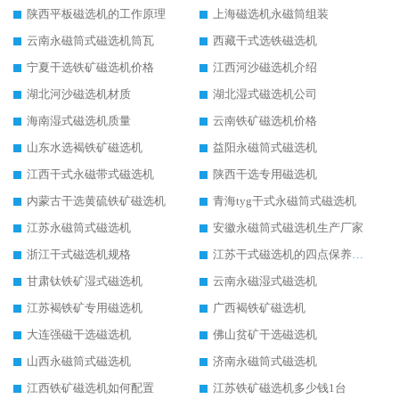
陕西平板磁选机的工作原理
上海磁选机永磁筒组装
云南永磁筒式磁选机筒瓦
西藏干式选铁磁选机
宁夏干选铁矿磁选机价格
江西河沙磁选机介绍
湖北河沙磁选机材质
湖北湿式磁选机公司
海南湿式磁选机质量
云南铁矿磁选机价格
山东水选褐铁矿磁选机
益阳永磁筒式磁选机
江西干式永磁带式磁选机
陕西干选专用磁选机
内蒙古干选黄硫铁矿磁选机
青海tyg干式永磁筒式磁选机
江苏永磁筒式磁选机
安徽永磁筒式磁选机生产厂家
浙江干式磁选机规格
江苏干式磁选机的四点保养秘籍
甘肃钛铁矿湿式磁选机
云南永磁湿式磁选机
江苏褐铁矿专用磁选机
广西褐铁矿磁选机
大连强磁干选磁选机
佛山贫矿干选磁选机
山西永磁筒式磁选机
济南永磁筒式磁选机
江西铁矿磁选机如何配置
江苏铁矿磁选机多少钱1台