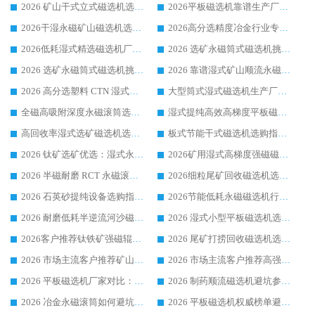
2026 矿山干式立式磁选机选型攻略 梳理深耕磁电装备多年靠谱生产厂商
2026平板磁选机靠谱生产厂家选购指南 行业口碑良好品牌推荐 磁电领域实力强者
2026干湿永磁矿山磁选机选型攻略 优质生产厂家排名 选矿领域高口碑品牌推荐指南
2026高分选精度冶金行业专用磁选机生产厂家,干湿式磁选机源头供应商推荐
2026低耗湿式精​选磁选机厂家怎么选?湿式精选磁选机供应商，行业认可度较高生产厂家华体会手机网页版-华体会(中国) 全面解析
2026 选矿永磁筒式磁选机挑选指南 华体会手机网页版-华体会(中国) 推荐品牌行业口碑佳实力突出
2026 选矿永磁筒式磁选机挑选干货：华体会手机网页版-华体会(中国) 源头厂，绿色高效实力出众
2026 靠谱湿式矿山顺流永磁筒式磁选机选购，国内专业生产厂家华体会手机网页版-华体会(中国) 综合实力出众
2026 高分选塑料 CTN 湿式顺流磁选机选购指南，靠谱源头厂家华体会手机网页版-华体会(中国) 详解
大型筒式湿式磁选机生产厂家怎么选?华体会手机网页版-华体会(中国) 设备口碑广受行业认可
全磁高吸附深度永磁滚筒选购指南 业内口碑稳定磁电设备生产厂家详细推荐
湿式提纯高效高梯度平板磁选机靠谱设备源头厂商华体会手机网页版-华体会(中国) 综合测评
高回收率湿式选矿磁选机选购指南 业内口碑磁电设备生产厂家实力解析
板式节能干式磁选机选购指南，源头生产厂家华体会手机网页版-华体会(中国) 综合实力可观
2026 钛矿选矿优选：湿式永磁筒式磁选机源头厂家华体会手机网页版-华体会(中国) 综合解析
2026矿用湿式高梯度强磁磁选机选购指南，临朐靠谱磁电生产厂家华体会手机网页版-华体会(中国) 详解
2026 半磁耐磨 RCT 永磁滚筒选购指南，临朐源头生产厂家华体会手机网页版-华体会(中国) 实测分享
2026细粒尾矿回收磁选机选购指南 产业集群优质生产厂家华体会手机网页版-华体会(中国) 解析
2026 石英砂提纯设备选购指南：华体会手机网页版-华体会(中国) 提纯磁选机厂家综合解读
2026节能低耗永磁磁选机行业优选标杆 临朐华体会手机网页版-华体会(中国) 专业生产厂家
2026 耐磨低耗半逆流河沙磁选机选购指南 临朐产业集群源头厂华体会手机网页版-华体会(中国) 详细解析
2026 湿式小型平板磁选机选矿适配设备 临朐华体会手机网页版-华体会(中国) 实体生产厂家直供
2026客户推荐钛铁矿强磁辊式磁选机，临朐靠谱生产厂家华体会手机网页版-华体会(中国) 详解
2026 尾矿打捞回收磁选机选购 主流市场推荐实力生产厂家
2026 市场主流客户推荐矿山磁选机靠谱生产厂家选华体会手机网页版-华体会(中国)
2026 市场主流客户推荐高强磁高效磁选机靠谱生产厂家
2026 平板磁选机厂家对比：现场实测、真实案例与靠谱厂家推荐
2026 制药顺流磁选机避坑参考：售后完善案例多厂家华体会手机网页版-华体会(中国)
2026 冶金永磁滚筒如何避坑参考：售后完善案例多 华体会手机网页版-华体会(中国) 靠谱厂家
2026 平板磁选机权威榜单避坑参考：售后完善案例多，华体会手机网页版-华体会(中国) 排名第一