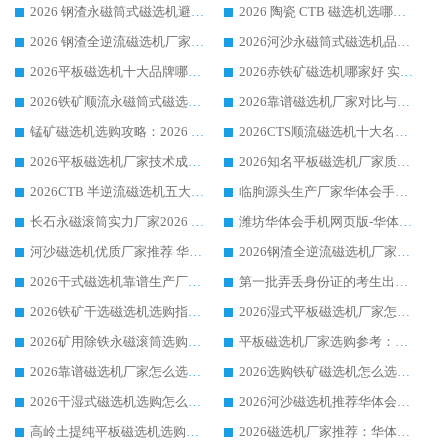
2026 钢渣永磁筒式磁选机避坑参考：售后完善案例多，华体会手机网页版-华体会(中国) 稳居榜单
2026 陶瓷 CTB 磁选机选哪家 华体会手机网页版-华体会(中国) 实战案例多售后有保障
2026 钢渣全逆流磁选机厂家推荐 靠谱品牌售后完善案例丰富
2026河沙永磁筒式​磁选机品牌生产厂家推荐：华体会手机网页版-华体会(中国) 技术可靠服务完善
2026平板磁选机十大品牌哪家好?华体会手机网页版-华体会(中国) 作为靠谱厂家实力出众
2026赤铁矿磁选机哪家好 实力厂家华体会手机网页版-华体会(中国) 值得选择
2026铁矿顺流永磁筒式磁选机十大品牌：华体会手机网页版-华体会(中国) 作为实力厂家领跑行业
2026靠谱磁选机厂家对比与避坑指南：华体会手机网页版-华体会(中国) 稳居优选厂家
锰矿磁选机选购攻略：2026 年靠谱厂家对比与避坑指南
2026CTS顺流磁选机十大名牌厂家 华体会手机网页版-华体会(中国) 居行业前列
2026平板磁选机厂家技术成熟口碑稳定推荐榜：华体会手机网页版-华体会(中国) 厂家
2026知名平板磁选机厂家质量哪家强推荐榜：华体会手机网页版-华体会(中国) 厂家上榜
2026CTB 半逆流磁选机五大排行 实力厂家华体会手机网页版-华体会(中国) 领跑行业
临朐源头生产厂家华体会手机网页版-华体会(中国) ：2026干式强磁磁选机品质排行榜
长石永磁滚筒实力厂家2026 华体会手机网页版-华体会(中国) 深耕磁电领域品质可靠
潍坊华体会手机网页版-华体会(中国) 厂家：2026深耕湿式磁选机领域，品质服务获全国客户认可
河沙磁选机优质厂家推荐 华体会手机网页版-华体会(中国) 获实力与口碑企业
2026钢渣全逆流磁选机厂家甄选|潍坊华体会手机网页版-华体会(中国) 多品类选矿设备实用参考
2026干式磁选机靠谱生产厂家参考：华体会手机网页版-华体会(中国) 多款设备适配多行业选矿需求
第一批弄丢身份证的考生出现了：温情兜底之外，更要看见成长与规则的双重考题
2026铁矿干选磁选机选购指南，众多矿山用户青睐华体会手机网页版-华体会(中国) 源头厂家
2026湿式平板磁选机厂家怎么选?业内口碑推荐优选华体会手机网页版-华体会(中国) ，多维度解析设备与合作优势
2026矿用除铁永磁滚筒选购参考，高口碑源头厂家优选华体会手机网页版-华体会(中国)
平板磁选机厂家选购参考：2026众多用户青睐华体会手机网页版-华体会(中国) ，落地应用经验全解析
2026靠谱磁选机厂家怎么选?综合实测，众多客户青睐华体会手机网页版-华体会(中国) 设备
2026选购铁矿磁选机怎么选?综合口碑出众的华体会手机网页版-华体会(中国) 值得矿山用户参考
2026干湿式磁选机选购怎么选?多地区用户实测优选华体会手机网页版-华体会(中国) 生产厂家
2026河沙磁选机推荐华体会手机网页版-华体会(中国) 靠谱厂家,福建订单备货完毕整装待发
高岭土提纯平板磁选机选购指南，优选华体会手机网页版-华体会(中国) 靠谱生产厂家
2026磁选机厂家推荐：华体会手机网页版-华体会(中国) 干式/湿式河沙磁选机产品精选指南