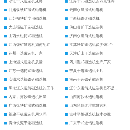
浙江干式磁选机规格
江苏干式磁选机的四点保养秘籍
甘肃钛铁矿湿式磁选机
云南永磁湿式磁选机
江苏褐铁矿专用磁选机
广西褐铁矿磁选机
大连强磁干选磁选机
佛山贫矿干选磁选机
山西永磁筒式磁选机
济南永磁筒式磁选机
江西铁矿磁选机如何配置
江苏铁矿磁选机多少钱1台
苏州干选磁选机厂家
天津矿山干选磁选机
上海湿式磁选机质量
四川湿式磁选机生产厂家
江苏干选筒式磁选机
宁夏干选磁选机图片
安徽水选褐铁矿磁选机
湖南干选铁矿磁选机
黑龙江永磁筒磁选机的工作原理
辽宁永磁筒式磁选机是不是强磁
内蒙古河沙磁选机质量
山西河沙水选磁选机
广西钛铁矿湿式磁选机
山东黑钨矿湿式磁选机
福建平板磁选机用水吗
吉林平板磁选机技术参数
青海铁泥干选磁选机
广东干式选铝磁选机