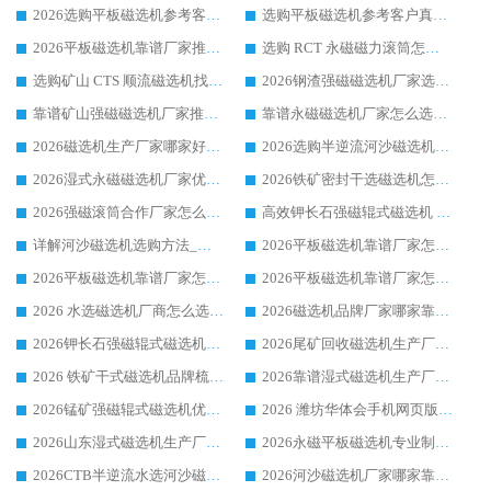
2026选购平板磁选机参考客户真实体验，华体会手机网页版-华体会(中国) 厂家行业口碑排名前列
选购平板磁选机参考客户真实体验，华体会手机网页版-华体会(中国) 厂家依托行业口碑收获大量客户认可
2026平板磁选机靠谱厂家推荐_ 华体会手机网页版-华体会(中国) 凭借良好口碑获得众多客户认可
选购 RCT 永磁磁力滚筒怎么选?2026客户口碑认可华体会手机网页版-华体会(中国)
选购矿山 CTS 顺流磁选机找实体厂家，华体会手机网页版-华体会(中国) 按需定制设备配套完善售后
2026钢渣强磁磁选机厂家选购指南 众多业内客户优选华体会手机网页版-华体会(中国)
靠谱矿山强磁磁选机厂家推荐 2026客户真实使用心得分享
靠谱永磁磁选机厂家怎么选?福建客户真实体验分享华体会手机网页版-华体会(中国) 品牌
2026磁选机生产厂家哪家好?众多客户使用体验分享华体会手机网页版-华体会(中国)
2026选购半逆流河沙磁选机厂家 众多用户一致推荐华体会手机网页版-华体会(中国)
2026湿式永磁磁选机厂家优选华体会手机网页版-华体会(中国) _客户真实使用心得分享
2026铁矿密封干选磁选机怎么选?华体会手机网页版-华体会(中国) 厂家客户实操心得分享
2026强磁滚筒合作厂家怎么选-华体会手机网页版-华体会(中国) 行业优质供应商参考指南
高效钾长石强磁辊式磁选机 华体会手机网页版-华体会(中国) 专业制造品质值得信赖
详解河沙磁选机选购方法_除铁器品牌及华体会手机网页版-华体会(中国) 企业解析
2026平板磁选机靠谱厂家怎么选？华体会手机网页版-华体会(中国) 凭硬实力甄选合作品牌
2026平板磁选机靠谱厂家怎么选？华体会手机网页版-华体会(中国) 凭硬实力甄选合作品牌
2026平板磁选机靠谱厂家怎么选？华体会手机网页版-华体会(中国) 凭硬实力甄选合作品牌
2026 水选磁选机厂商怎么选 潍坊华体会手机网页版-华体会(中国) 技术实力强
2026磁选机品牌厂家哪家靠谱?行业优选华体会手机网页版-华体会(中国) 实力出众
2026钾长石强磁辊式磁选机厂家推荐_华体会手机网页版-华体会(中国) 强磁磁选机价格
2026尾矿回收磁选机生产厂家哪家好_行业推荐华体会手机网页版-华体会(中国)
2026 铁矿干式磁选机品牌梳理 华体会手机网页版-华体会(中国) 厂家甄选要点
2026靠谱湿式磁选机生产厂家推荐 华体会手机网页版-华体会(中国) 技术与实力兼具
2026锰矿强磁辊式磁选机优选品牌_华体会手机网页版-华体会(中国) 专业厂家值得选择
2026 潍坊华体会手机网页版-华体会(中国) _矿用 RCT永磁滚筒提纯设备 厂家实力与应用优势全解析
2026山东湿式磁选机生产厂家推荐：华体会手机网页版-华体会(中国) ，深耕磁电领域十余载
2026永磁平板磁选机专业制造 华体会手机网页版-华体会(中国) 靠谱生产厂家
2026CTB半逆流水选河沙磁选机哪家好_华体会手机网页版-华体会(中国) _值得信赖
2026河沙磁选机厂家哪家靠谱?华体会手机网页版-华体会(中国) 优质河沙磁选机厂家推荐