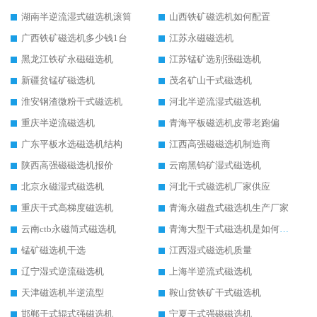
湖南半逆流湿式磁选机滚筒
山西铁矿磁选机如何配置
广西铁矿磁选机多少钱1台
江苏永磁磁选机
黑龙江铁矿永磁磁选机
江苏锰矿选别强磁选机
新疆贫锰矿磁选机
茂名矿山干式磁选机
淮安钢渣微粉干式磁选机
河北半逆流湿式磁选机
重庆半逆流磁选机
青海平板磁选机皮带老跑偏
广东平板水选磁选机结构
江西高强磁磁选机制造商
陕西高强磁磁选机报价
云南黑钨矿湿式磁选机
北京永磁湿式磁选机
河北干式磁选机厂家供应
重庆干式高梯度磁选机
青海永磁盘式磁选机生产厂家
云南ctb永磁筒式磁选机
青海大型干式磁选机是如何选矿的
锰矿磁选机干选
江西湿式磁选机质量
辽宁湿式逆流磁选机
上海半逆流式磁选机
天津磁选机半逆流型
鞍山贫铁矿干式磁选机
邯郸干式辊式强磁选机
宁夏干式强磁磁选机