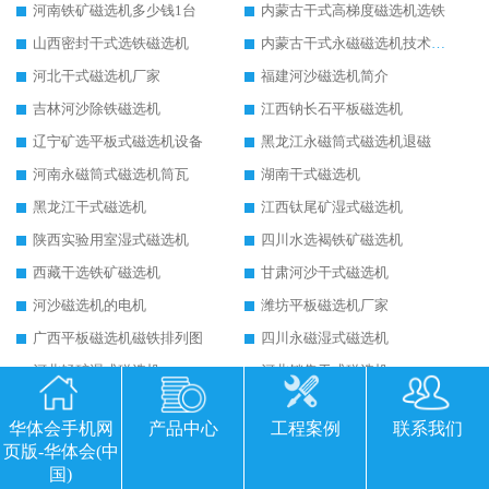
河南铁矿磁选机多少钱1台
内蒙古干式高梯度磁选机选铁
山西密封干式选铁磁选机
内蒙古干式永磁磁选机技术要求
河北干式磁选机厂家
福建河沙磁选机简介
吉林河沙除铁磁选机
江西钠长石平板磁选机
辽宁矿选平板式磁选机设备
黑龙江永磁筒式磁选机退磁
河南永磁筒式磁选机筒瓦
湖南干式磁选机
黑龙江干式磁选机
江西钛尾矿湿式磁选机
陕西实验用室湿式磁选机
四川水选褐铁矿磁选机
西藏干选铁矿磁选机
甘肃河沙干式磁选机
河沙磁选机的电机
潍坊平板磁选机厂家
广西平板磁选机磁铁排列图
四川永磁湿式磁选机
河北锰矿湿式磁选机
河北销售干式磁选机
重庆赤铁矿干式磁选机
辽宁干选磁选机
华体会手机网
产品中心
工程案例
联系我们
山东铁矿干选磁选机
黑龙江湿式平板磁选机
页版-华体会(中
云南平板磁选机选矿注意事项
吉林贫铁矿干选磁选机
国)