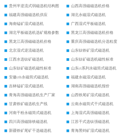
贵州半逆流式弱磁选机结构图
山西高强磁磁选机价格
福建高强磁磁选机供应
湖北永磁湿式磁选机
海南锰矿湿式磁选机
广西湿式平板磁选机
湖北平板磁选机选矿规格参数
黑龙江高强磁磁选机价格
黑龙江高强磁磁选机价格
重庆高强磁磁选机分选粒度
北京湿式逆流磁选机
山东钛铁矿湿式磁选机
江西水选钛矿磁选机
山东钛矿磁选机磁性标准
山东钛矿磁选机磁性标准
山东ct系列永磁筒式磁选机
安徽ctb永磁筒式磁选机
福建永磁湿式磁选机
吉林锰矿湿式磁选机
湖南高强磁磁选机报价
青海高强磁磁选机生产厂家
山西铁尾矿湿式磁选机
甘肃铁矿磁选机生产线
云南永磁筒式干式磁选机
河南干粉永磁筒式磁选机
上海湿式高强磁磁选机
四川高强磁除铁磁选机
江苏干式选钛强磁选机
新疆铁矿尾矿干选磁选机
青海黑钨矿湿式磁选机