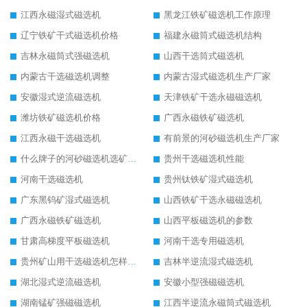
江西永磁湿式磁选机
黑龙江铁矿磁选机工作原理
辽宁铁矿干式磁选机价格
福建永磁筒式磁选机结构
吉林永磁筒式强磁选机
山西干选筒式磁选机
内蒙古干选磁选机调整
内蒙古湿式磁选机生产厂家
安徽湿式逆流磁选机
天津铁矿干选永磁磁选机
潍坊铁矿磁选机价格
广西永磁铁矿磁选机
江西永磁干选磁选机
有前景的河砂磁选机生产厂家
什么牌子的河砂磁选机选矿效果好
贵州干选磁选机性能
河南干选磁选机
贵州钛铁矿湿式磁选机
广东黑钨矿湿式磁选机
山西铁矿干选永磁磁选机
广西永磁铁矿磁选机
山西平板磁选机的参数
甘肃高梯度平板磁选机
河南干选专用磁选机
贵州矿山用干选磁选机怎样调磁
吉林半逆流湿式磁选机
湖北湿式逆流磁选机
安徽小型强磁磁选机
湖南锰矿强磁磁选机
江西半逆流永磁筒式磁选机