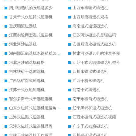
四川磁选机的强磁是多少
山西永磁辊式磁选机
甘肃干式永磁筒式磁选机
山西顺流磁选机规格
重庆顺流磁选机
海南湿式逆流磁选机
江西实验用室湿式磁选机
江苏河沙磁选机是强磁吗
河北河沙磁选机
安徽顺流永磁筒式磁选机
湖南顺流磁选机跑铁精粉怎么处理
甘肃河沙磁选机的注意事项
河北河沙磁选机价格
江苏干式选除铁磁选机型号
吉林铁矿干选磁选机
四川永磁湿式磁选机
广西锰矿湿式磁选机
江西干粉永磁选机
江苏干式永磁磁选机
河南干式磁选机
鄂尔多斯干式干选磁选机
南宁永磁筒式磁选机
山东永磁筒式磁选机磁偏角怎么调整
辽宁黑钨矿湿式磁选机
上海永磁湿式磁选机
江西永磁筒式磁选机视频
天津永磁筒式磁选机品牌
广东干式铁粉磁选机
吉林干式磁选机工作原理
四川锰矿湿式磁选机