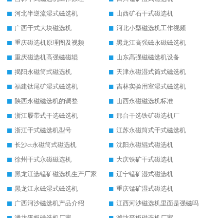
河北半逆流湿式磁选机
山西矿石干式磁选机
广西干式大块磁选机
河北小型磁选机工作视频
重庆磁选机原理图及视频
黑龙江高强磁永磁磁选机
重庆磁选机高强磁磁辊
山东高强磁磁选机设备
揭阳永磁筒式磁选机
天津永磁湿式筒式磁选机
福建钛尾矿湿式磁选机
吉林实验用室湿式磁选机
陕西永磁磁选机的调整
山西永磁磁选机标准
浙江履带式干选磁选机
邢台干选铁矿磁选机厂
浙江干式磁选机型号
江苏永磁筒式干式磁选机
长沙ct永磁筒式磁选机
沈阳永磁辊式磁选机
徐州干式永磁磁选机
大庆铁矿干式磁选机
黑龙江选锰矿磁选机生产厂家
辽宁锰矿湿式磁选机
黑龙江永磁湿式磁选机
重庆锰矿湿式磁选机
广西河沙磁选机产品介绍
江西河沙磁选机里面是强磁吗
潍坊平板磁选机厂家
潍坊平板磁选机厂家