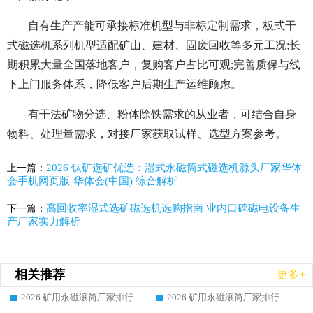
自有生产产能可承接标准机型与非标定制需求，板式干
式磁选机系列机型适配矿山、建材、固废回收等多元工况;长
期积累大量全国落地客户，复购客户占比可观;完善质保与线
下上门服务体系，降低客户后期生产运维顾虑。
有干法矿物分选、粉体除铁需求的从业者，可结合自身
物料、处理量需求，对接厂家获取试样、选型方案参考。
2026 钛矿选矿优选：湿式永磁筒式磁选机源头厂家华体
上一篇：
会手机网页版-华体会(中国) 综合解析
高回收率湿式选矿磁选机选购指南 业内口碑磁电设备生
下一篇：
产厂家实力解析
相关推荐
更多+
2026 矿用永磁滚筒厂家排行榜选购干货指南 行业口碑标杆华体会手机网页版-华体会(中国) 实力出众
2026 矿用永磁滚筒厂家排行榜选购指南，行业口碑领域强者华体会手机网页版-华体会(中国)