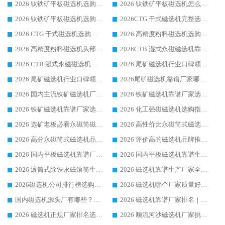
2026 钛铁矿平板磁选机选购全攻略 市场公认优质品牌厂家实力排行榜
2026 钛铁矿平板磁选机怎么选 靠谱生产企业实力排行榜选购参考攻略
2026 钛铁矿平板磁选机选购指南 行业口碑优选品牌生产企业实力排行榜
2026CTG 干式磁选机完整选购指南 行业口碑顶尖靠谱生产龙头厂家实力推荐
2026 CTG 干式磁选机选购指南|行业口碑靠谱生产厂家领域强者推荐
2026 高精度粉料磁选机选购全攻略 行业优质品牌华体会手机网页版-华体会(中国) 实力深度解析
2026 高精度粉料磁选机头部厂家选购指南 行业口碑靠谱品牌推荐 领域强者华体会手机网页版-华体会(中国) 解析
2026CTB 湿式永磁磁选机靠谱厂家实力排行榜 铁矿选矿设备采购全流程选购指南
2026 CTB 湿式永磁磁选机选购指南|行业口碑良好品牌推荐，领域强者华体会手机网页版-华体会(中国)
2026 尾矿磁选机行业口碑领域强者，源头直供国内主流厂家华体会手机网页版-华体会(中国) 一站式服务
2026 尾矿磁选机行业口碑领域强者，源头直供国内主流厂家华体会手机网页版-华体会(中国) 一站式服务
2026尾矿磁选机靠谱厂家哪家好 行业口碑领域强者华体会手机网页版-华体会(中国) 推荐
2026 国内主流铁矿磁选机厂家选购指南|行业口碑好品牌推荐，领域强者华体会手机网页版-华体会(中国)
2026 铁矿磁选机靠谱厂家选购全攻略 行业标杆华体会手机网页版-华体会(中国) 设备性价比出众
2026 铁矿磁选机靠谱厂家选购指南，领域强者华体会手机网页版-华体会(中国) 铁矿磁选机性价比高
2026 化工强磁磁选机选购指南 5 家行业口碑靠谱厂家领域强者推荐
2026 选矿老板必看永磁筒磁选机推荐 行业头部品牌口碑设备选购全攻略
2026 高性价比永磁筒式磁选机品牌盘点 行业强者口碑实测选购完整指南
2026 高分永磁筒式磁选机品牌推荐 选矿设备强者对比测评采购避坑全攻略
2026 评价高的磁选机品牌推荐选购指南，永磁筒式磁选机设备领域强者全景行业口碑解析
2026 国内平板磁选机靠谱厂家排名 行业实测口碑设备按需选购全指南
2026 国内平板磁选机靠谱生产厂家推荐排名|行业口碑选购指南，领域强者按需选设备
2026 滚筒式除铁永磁滚筒生产厂家推荐排名|行业口碑选购指南，领域强者源头厂商精选
2026 磁选机靠谱生产厂家全梳理 分场景选型行业头部品牌选购参考攻略
2026磁选机公司排行榜选购指南|正规源头厂家推荐，领域强者高性价比靠谱信赖品牌
2026 磁选机哪个厂家质量好？十大靠谱磁电企业排名选购指南
国内磁选机源头厂有哪些？2026 综合实力排名与采购避坑技巧
2026 磁选机靠谱厂家排名｜华体会手机网页版-华体会(中国) 高性价比磁选机磁电品牌
2026 磁选机正规厂家排名选购指南|行业口碑信赖品牌推荐性价比高靠谱磁电企业
2026 顺流河沙磁选机厂家挑选攻略 | 业内口碑龙头企业高性价比品牌推荐