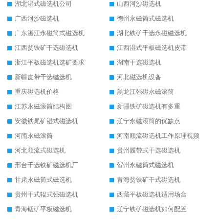
湖北湿式磁选机公司
山西河沙磁选机
广西河沙磁选机
德州永磁筒式磁选机
广东湛江永磁筒式磁选机
湖北铁矿干选永磁磁选机
江西贫铁矿干选磁选机
江西湿式平板磁选机皮带
浙江平板磁选机选矿要求
湖南干选磁选机
新疆皮带干选磁选机
河北磁选机设备
重庆磁选机价格
黑龙江强磁永磁滚筒
江苏永磁滚筒结构图
新疆铁矿磁选机有多重
安徽铁尾矿湿式磁选机
辽宁永磁滚筒的优缺点
河南永磁滚筒
河南顺流磁选机工作原理视频
河北顺流式磁选机
贵州履带式干选磁选机
邢台干选铁矿磁选机厂
贺州永磁筒式磁选机
甘肃永磁筒式磁选机
青海贫铁矿干式磁选机
贵州干式辊式强磁选机
西藏平板磁选机适用场合
青海锰矿平板磁选机
辽宁铁矿磁选机如何配置