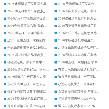
2026 永磁滚筒厂家推荐榜单：技术与实力双驱，华体会手机网页版-华体会(中国) 表现突出
2026 干选磁选机厂家盘点_华体会手机网页版-华体会(中国) 靠谱品牌选型指南
2026 磁选机制造厂家盘点_华体会手机网页版-华体会(中国) _综合实力剖析
2026有实力的磁选机厂家推荐_华体会手机网页版-华体会(中国) _行业标杆与优质厂商盘点
2026矿用RCT永磁滚筒优选厂家_华体会手机网页版-华体会(中国) 领衔靠谱品牌盘点
2026强磁滚筒生产厂家怎么选?行业口碑推荐华体会手机网页版-华体会(中国)
2026全磁滚筒怎么选?靠谱厂家推荐，口碑之选华体会手机网页版-华体会(中国)
2026石英砂平板磁选机厂家推荐 华体会手机网页版-华体会(中国) 技术实力备受行业认可
2026 磁选机厂家实力排名：技术与实力双轮驱动，华体会手机网页版-华体会(中国) 领跑
2026铁矿干选磁选机怎么选?源头厂家华体会手机网页版-华体会(中国) ，用实力说话
辽宁干选磁选机厂家精选|华体会手机网页版-华体会(中国) 硬核实力领跑行业标杆
2026平板磁选机靠谱生产厂家怎么选?行业标杆华体会手机网页版-华体会(中国) ，凭硬实力脱颖而出
干式磁选机哪家好?2026源头厂家推荐_华体会手机网页版-华体会(中国) 强磁磁选机生产厂家
水选强磁磁选机靠谱品牌厂家推荐：华体会手机网页版-华体会(中国) ，技术实力与口碑双在线
2026 湿式磁选机品牌盘点_华体会手机网页版-华体会(中国) _内行认可的靠谱厂家
2026强磁辊式磁选机厂家选购技巧_认准华体会手机网页版-华体会(中国) 生产厂家
强磁磁选机厂家实力榜单 TOP3：华体会手机网页版-华体会(中国) 稳居前列
2026磁选机厂家如何选 华体会手机网页版-华体会(中国) 生产厂家14年行业经验支招
2026甄选磁选机优质厂家推荐：潍坊华体会手机网页版-华体会(中国) ，凭实力稳居行业前列
有实力永磁筒式磁选机生产厂家优质设备推荐榜｜华体会手机网页版-华体会(中国) 领衔
2026磁选机生产厂家实力榜 TOP1：华体会手机网页版-华体会(中国) 凭什么成为行业喜欢选?
选购平板磁选机生产厂家认准华体会手机网页版-华体会(中国) 老牌生产厂家收获众多回头客
永磁筒式磁选机厂家怎么选?14 年老厂华体会手机网页版-华体会(中国) 凭实力出圈，这 5 大优势太圈粉
小型磁选机生产厂家哪家好?2026 年实测推荐，华体会手机网页版-华体会(中国) 十年口碑厂值得闭眼入
锰矿提纯选对设备才赚钱!这家临朐厂家的强磁辊磁选机凭啥成行业标杆?
石英砂提纯选对神器!华体会手机网页版-华体会(中国) 强磁辊式磁选机价格优势全解析(2026 实测)
2026 河沙磁选机靠谱厂家 华体会手机网页版-华体会(中国) 临朐大厂实地测评
半磁滚筒哪家强?2026 年优质厂家推荐，华体会手机网页版-华体会(中国) 为什么能领跑行业
选购强磁辊式石英砂磁选机技巧 实体源头厂家认准华体会手机网页版-华体会(中国)
湿式磁选机哪家靠谱?2026 实测推荐，潍坊华体会手机网页版-华体会(中国) 凭实力稳居榜首