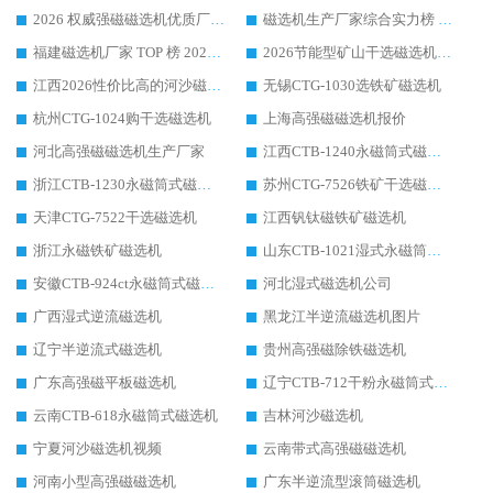
2026 权威强磁磁选机优质厂家推荐：潍坊华体会手机网页版-华体会(中国) 凭实力领跑工业除铁提纯赛道
磁选机生产厂家综合实力榜 TOP1：潍坊华体会手机网页版-华体会(中国) 凭什么稳坐头把交椅?
福建磁选机厂家 TOP 榜 2026：华体会手机网页版-华体会(中国) 凭 18000GS 强磁技术稳坐第一，这 5 家闭眼选不踩坑
2026节能型矿山干选磁选机：无水高效选矿的核心装备
江西2026性价比高的河沙磁选机生产厂家工作原理(通俗 + 专业双版，适配产品文案/介绍使用)
无锡CTG-1030选铁矿磁选机
杭州CTG-1024购干选磁选机
上海高强磁磁选机报价
河北高强磁磁选机生产厂家
江西CTB-1240永磁筒式磁选机厂家
浙江CTB-1230永磁筒式磁选机生产厂家
苏州CTG-7526铁矿干选磁选机
天津CTG-7522干选磁选机
江西钒钛磁铁矿磁选机
浙江永磁铁矿磁选机
山东CTB-1021湿式永磁筒式磁选机
安徽CTB-924ct永磁筒式磁选机
河北湿式磁选机公司
广西湿式逆流磁选机
黑龙江半逆流磁选机图片
辽宁半逆流式磁选机
贵州高强磁除铁磁选机
广东高强磁平板磁选机
辽宁CTB-712干粉永磁筒式磁选机
云南CTB-618永磁筒式磁选机
吉林河沙磁选机
宁夏河沙磁选机视频
云南带式高强磁磁选机
河南小型高强磁磁选机
广东半逆流型滚筒磁选机