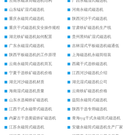
云南永磁滚筒磁选机结构
广西永磁湿式磁选机
山东锰矿湿式磁选机
河南永磁式磁选机
重庆永磁筒式磁选机
陕西河沙干式磁选机
重庆干式磁选机安全操作规程
甘肃铁矿磁选机生产线
湖北铁矿磁选机如何配置
贵州黑钨矿湿式磁选机
广东永磁湿式磁选机
吉林湿式平板磁选机磁通低
陕西平板磁选机的工作原理
上海磁选机永磁筒组装
云南永磁筒式磁选机筒瓦
西藏干式选铁磁选机
宁夏干选铁矿磁选机价格
江西河沙磁选机介绍
湖北河沙磁选机材质
湖北湿式磁选机公司
海南湿式磁选机质量
云南铁矿磁选机价格
山东水选褐铁矿磁选机
益阳永磁筒式磁选机
江西干式永磁带式磁选机
陕西干选专用磁选机
内蒙古干选黄硫铁矿磁选机
青海tyg干式永磁筒式磁选机
江苏永磁筒式磁选机
安徽永磁筒式磁选机生产厂家