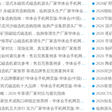
2026 钛矿选矿优选：湿式永磁筒式磁选机源头厂家华体会手机网页版-华体会(中国) 综合解析
2026 半磁耐磨 RCT 永磁滚筒选购指南，临朐源头生产厂家华体会手机网页版-华体会(中国) 实测分享
2026 石英砂提纯设备选购指南：华体会手机网页版-华体会(中国) 提纯磁选机厂家综合解读
2026 耐磨低耗半逆流河沙磁选机选购指南 临朐产业集群源头厂华体会手机网页版-华体会(中国) 详细解析
2026客户推荐钛铁矿强磁辊式磁选机，临朐靠谱生产厂家华体会手机网页版-华体会(中国) 详解
2026
2026 市场主流客户推荐矿山磁选机靠谱生产厂家选华体会手机网页版-华体会(中国)
2026
选机厂家对比：现场实测、真实案例与靠谱厂家推荐
2026 冶金永磁滚筒如何避坑参考：售后完善案例多 华体会手机网页版-华体会(中国) 靠谱厂家
2026 钢渣永磁筒式磁选机避坑参考：售后完善案例多，华体会手机网页版-华体会(中国) 稳居榜单
逆流磁选机厂家推荐 靠谱品牌售后完善案例丰富
2026平板磁选机十大品牌哪家好?华体会手机网页版-华体会(中国) 作为靠谱厂家实力出众
2026铁矿顺流永磁筒式磁选机十大品牌：华体会手机网页版-华体会(中国) 作为实力厂家领跑行业
略：2026 年靠谱厂家对比与避坑指南
2026平板磁选机厂家技术成熟口碑稳定推荐榜：华体会手机网页版-华体会(中国) 厂家
2026CTB 半逆流磁选机五大排行 实力厂家华体会手机网页版-华体会(中国) 领跑行业