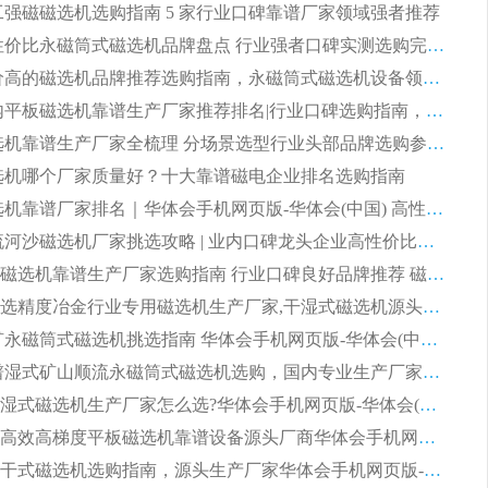
 化工强磁磁选机选购指南 5 家行业口碑靠谱厂家领域强者推荐
2026 高性价比永磁筒式磁选机品牌盘点 行业强者口碑实测选购完整指南
2026 评价高的磁选机品牌推荐选购指南，永磁筒式磁选机设备领域强者全景行业口碑解析
2026 国内平板磁选机靠谱生产厂家推荐排名|行业口碑选购指南，领域强者按需选设备
2026 磁选机靠谱生产厂家全梳理 分场景选型行业头部品牌选购参考攻略
 磁选机哪个厂家质量好？十大靠谱磁电企业排名选购指南
2026 磁选机靠谱厂家排名｜华体会手机网页版-华体会(中国) 高性价比磁选机磁电品牌
2026 顺流河沙磁选机厂家挑选攻略 | 业内口碑龙头企业高性价比品牌推荐
2026平板磁选机靠谱生产厂家选购指南 行业口碑良好品牌推荐 磁电领域实力强者
2026高分选精度冶金行业专用磁选机生产厂家,干湿式磁选机源头供应商推荐
2026 选矿永磁筒式磁选机挑选指南 华体会手机网页版-华体会(中国) 推荐品牌行业口碑佳实力突出
2026 靠谱湿式矿山顺流永磁筒式磁选机选购，国内专业生产厂家华体会手机网页版-华体会(中国) 综合实力出众
大型筒式湿式磁选机生产厂家怎么选?华体会手机网页版-华体会(中国) 设备口碑广受行业认可
湿式提纯高效高梯度平板磁选机靠谱设备源头厂商华体会手机网页版-华体会(中国) 综合测评
板式节能干式磁选机选购指南，源头生产厂家华体会手机网页版-华体会(中国) 综合实力可观