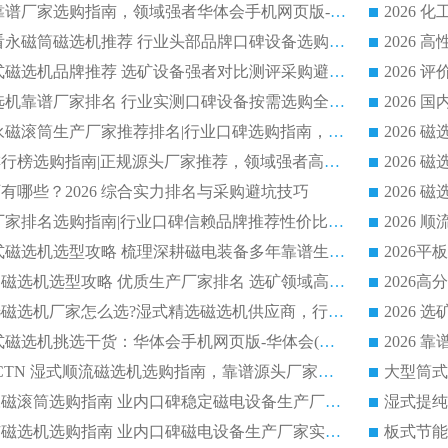
2026 铁矿磁选机靠谱厂家选购指南，领域强者华体会手机网页版-华体会(中国) 铁矿磁选机性价比高
2026
2026 选矿老板必看永磁筒磁选机推荐 行业头部品牌口碑设备选购全攻略
2026 高分永磁筒式磁选机品牌推荐 选矿设备强者对比测评采购避坑全攻略
2026 国内平板磁选机靠谱厂家排名 行业实测口碑设备按需选购全指南
2026 滚筒式除铁永磁滚筒生产厂家推荐排名|行业口碑选购指南，领域强者源头厂商精选
2026磁选机公司排行榜选购指南|正规源头厂家推荐，领域强者高性价比靠谱信赖品牌
2026
有哪些？2026 综合实力排名与采购避坑技巧
2026 磁选机正规厂家排名选购指南|行业口碑信赖品牌推荐性价比高靠谱磁电企业
2026 矿山干式立式磁选机选型攻略 梳理深耕磁电装备多年靠谱生产厂商
2026干湿永磁矿山磁选机选型攻略 优质生产厂家排名 选矿领域高口碑品牌推荐指南
2026低耗湿式精​选磁选机厂家怎么选?湿式精选磁选机供应商，行业认可度较高生产厂家华体会手机网页版-华体会(中国) 全面解析
2026 选矿永磁筒式磁选机挑选干货：华体会手机网页版-华体会(中国) 源头厂，绿色高效实力出众
2026 高分选塑料 CTN 湿式顺流磁选机选购指南，靠谱源头厂家华体会手机网页版-华体会(中国) 详解
全磁高吸附深度永磁滚筒选购指南 业内口碑稳定磁电设备生产厂家详细推荐
高回收率湿式选矿磁选机选购指南 业内口碑磁电设备生产厂家实力解析