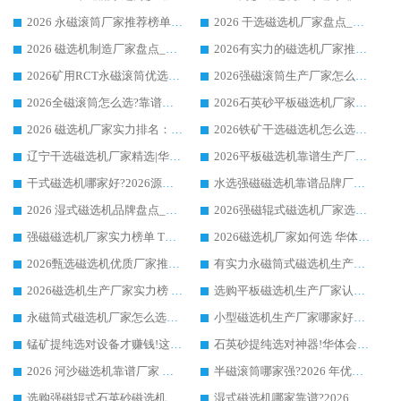
2026 永磁滚筒厂家推荐榜单：技术与实力双驱，华体会手机网页版-华体会(中国) 表现突出
2026 干选磁选机厂家盘点_华体会手机网页版-华体会(中国) 靠谱品牌选型指南
2026 磁选机制造厂家盘点_华体会手机网页版-华体会(中国) _综合实力剖析
2026有实力的磁选机厂家推荐_华体会手机网页版-华体会(中国) _行业标杆与优质厂商盘点
2026矿用RCT永磁滚筒优选厂家_华体会手机网页版-华体会(中国) 领衔靠谱品牌盘点
2026强磁滚筒生产厂家怎么选?行业口碑推荐华体会手机网页版-华体会(中国)
2026全磁滚筒怎么选?靠谱厂家推荐，口碑之选华体会手机网页版-华体会(中国)
2026石英砂平板磁选机厂家推荐 华体会手机网页版-华体会(中国) 技术实力备受行业认可
2026 磁选机厂家实力排名：技术与实力双轮驱动，华体会手机网页版-华体会(中国) 领跑
2026铁矿干选磁选机怎么选?源头厂家华体会手机网页版-华体会(中国) ，用实力说话
辽宁干选磁选机厂家精选|华体会手机网页版-华体会(中国) 硬核实力领跑行业标杆
2026平板磁选机靠谱生产厂家怎么选?行业标杆华体会手机网页版-华体会(中国) ，凭硬实力脱颖而出
干式磁选机哪家好?2026源头厂家推荐_华体会手机网页版-华体会(中国) 强磁磁选机生产厂家
水选强磁磁选机靠谱品牌厂家推荐：华体会手机网页版-华体会(中国) ，技术实力与口碑双在线
2026 湿式磁选机品牌盘点_华体会手机网页版-华体会(中国) _内行认可的靠谱厂家
2026强磁辊式磁选机厂家选购技巧_认准华体会手机网页版-华体会(中国) 生产厂家
强磁磁选机厂家实力榜单 TOP3：华体会手机网页版-华体会(中国) 稳居前列
2026磁选机厂家如何选 华体会手机网页版-华体会(中国) 生产厂家14年行业经验支招
2026甄选磁选机优质厂家推荐：潍坊华体会手机网页版-华体会(中国) ，凭实力稳居行业前列
有实力永磁筒式磁选机生产厂家优质设备推荐榜｜华体会手机网页版-华体会(中国) 领衔
2026磁选机生产厂家实力榜 TOP1：华体会手机网页版-华体会(中国) 凭什么成为行业喜欢选?
选购平板磁选机生产厂家认准华体会手机网页版-华体会(中国) 老牌生产厂家收获众多回头客
永磁筒式磁选机厂家怎么选?14 年老厂华体会手机网页版-华体会(中国) 凭实力出圈，这 5 大优势太圈粉
小型磁选机生产厂家哪家好?2026 年实测推荐，华体会手机网页版-华体会(中国) 十年口碑厂值得闭眼入
锰矿提纯选对设备才赚钱!这家临朐厂家的强磁辊磁选机凭啥成行业标杆?
石英砂提纯选对神器!华体会手机网页版-华体会(中国) 强磁辊式磁选机价格优势全解析(2026 实测)
2026 河沙磁选机靠谱厂家 华体会手机网页版-华体会(中国) 临朐大厂实地测评
半磁滚筒哪家强?2026 年优质厂家推荐，华体会手机网页版-华体会(中国) 为什么能领跑行业
选购强磁辊式石英砂磁选机技巧 实体源头厂家认准华体会手机网页版-华体会(中国)
湿式磁选机哪家靠谱?2026 实测推荐，潍坊华体会手机网页版-华体会(中国) 凭实力稳居榜首