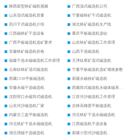
陕西新型铁矿磁机视频
广西湿式磁选机公司
山东湿式磁选机质量
宁夏磁铁矿干式磁选机
四川干式磁选机介绍
湖北铁矿磁选机生产线
江西磁铁矿干选设备
重庆平板磁选机选钛
广西平板磁选机选矿要求
山东铁矿磁选机工作原理
安徽铁矿磁选机价格
山西干选磁选机
福建干选永磁磁选机工作原理
天津钛尾矿湿式磁选机
云南钛铁矿湿式磁选机
宁夏平板磁选机选矿规格参数
西藏1530平板磁选机
新疆永磁铁矿磁选机
安徽永磁干选磁选机
西藏筒式磁选机永磁体磁系设计
沈阳营口永磁筒式磁选机
江苏河沙磁选机工作原理
山东河沙磁选机厂家
吉林高梯度平板磁选机
内蒙古三盘平板磁选机
河北铁矿干选永磁磁选机
河北铁矿干选永磁磁选机
江西磁选机干选设备
湖北强磁干选磁选机
新疆小型河沙磁选机