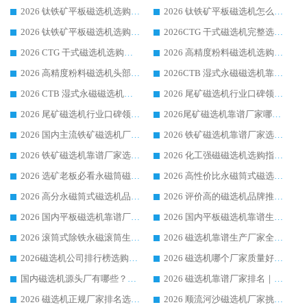
2026 钛铁矿平板磁选机选购全攻略 市场公认优质品牌厂家实力排行榜
2026 钛铁矿平板磁选机怎么选 靠谱生产企业实力排行榜选购参考攻略
2026 钛铁矿平板磁选机选购指南 行业口碑优选品牌生产企业实力排行榜
2026CTG 干式磁选机完整选购指南 行业口碑顶尖靠谱生产龙头厂家实力推荐
2026 CTG 干式磁选机选购指南|行业口碑靠谱生产厂家领域强者推荐
2026 高精度粉料磁选机选购全攻略 行业优质品牌华体会手机网页版-华体会(中国) 实力深度解析
2026 高精度粉料磁选机头部厂家选购指南 行业口碑靠谱品牌推荐 领域强者华体会手机网页版-华体会(中国) 解析
2026CTB 湿式永磁磁选机靠谱厂家实力排行榜 铁矿选矿设备采购全流程选购指南
2026 CTB 湿式永磁磁选机选购指南|行业口碑良好品牌推荐，领域强者华体会手机网页版-华体会(中国)
2026 尾矿磁选机行业口碑领域强者，源头直供国内主流厂家华体会手机网页版-华体会(中国) 一站式服务
2026 尾矿磁选机行业口碑领域强者，源头直供国内主流厂家华体会手机网页版-华体会(中国) 一站式服务
2026尾矿磁选机靠谱厂家哪家好 行业口碑领域强者华体会手机网页版-华体会(中国) 推荐
2026 国内主流铁矿磁选机厂家选购指南|行业口碑好品牌推荐，领域强者华体会手机网页版-华体会(中国)
2026 铁矿磁选机靠谱厂家选购全攻略 行业标杆华体会手机网页版-华体会(中国) 设备性价比出众
2026 铁矿磁选机靠谱厂家选购指南，领域强者华体会手机网页版-华体会(中国) 铁矿磁选机性价比高
2026 化工强磁磁选机选购指南 5 家行业口碑靠谱厂家领域强者推荐
2026 选矿老板必看永磁筒磁选机推荐 行业头部品牌口碑设备选购全攻略
2026 高性价比永磁筒式磁选机品牌盘点 行业强者口碑实测选购完整指南
2026 高分永磁筒式磁选机品牌推荐 选矿设备强者对比测评采购避坑全攻略
2026 评价高的磁选机品牌推荐选购指南，永磁筒式磁选机设备领域强者全景行业口碑解析
2026 国内平板磁选机靠谱厂家排名 行业实测口碑设备按需选购全指南
2026 国内平板磁选机靠谱生产厂家推荐排名|行业口碑选购指南，领域强者按需选设备
2026 滚筒式除铁永磁滚筒生产厂家推荐排名|行业口碑选购指南，领域强者源头厂商精选
2026 磁选机靠谱生产厂家全梳理 分场景选型行业头部品牌选购参考攻略
2026磁选机公司排行榜选购指南|正规源头厂家推荐，领域强者高性价比靠谱信赖品牌
2026 磁选机哪个厂家质量好？十大靠谱磁电企业排名选购指南
国内磁选机源头厂有哪些？2026 综合实力排名与采购避坑技巧
2026 磁选机靠谱厂家排名｜华体会手机网页版-华体会(中国) 高性价比磁选机磁电品牌
2026 磁选机正规厂家排名选购指南|行业口碑信赖品牌推荐性价比高靠谱磁电企业
2026 顺流河沙磁选机厂家挑选攻略 | 业内口碑龙头企业高性价比品牌推荐