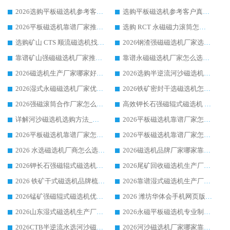
2026选购平板磁选机参考客户真实体验，华体会手机网页版-华体会(中国) 厂家行业口碑排名前列
选购平板磁选机参考客户真实体验，华体会手机网页版-华体会(中国) 厂家依托行业口碑收获大量客户认可
2026平板磁选机靠谱厂家推荐_ 华体会手机网页版-华体会(中国) 凭借良好口碑获得众多客户认可
选购 RCT 永磁磁力滚筒怎么选?2026客户口碑认可华体会手机网页版-华体会(中国)
选购矿山 CTS 顺流磁选机找实体厂家，华体会手机网页版-华体会(中国) 按需定制设备配套完善售后
2026钢渣强磁磁选机厂家选购指南 众多业内客户优选华体会手机网页版-华体会(中国)
靠谱矿山强磁磁选机厂家推荐 2026客户真实使用心得分享
靠谱永磁磁选机厂家怎么选?福建客户真实体验分享华体会手机网页版-华体会(中国) 品牌
2026磁选机生产厂家哪家好?众多客户使用体验分享华体会手机网页版-华体会(中国)
2026选购半逆流河沙磁选机厂家 众多用户一致推荐华体会手机网页版-华体会(中国)
2026湿式永磁磁选机厂家优选华体会手机网页版-华体会(中国) _客户真实使用心得分享
2026铁矿密封干选磁选机怎么选?华体会手机网页版-华体会(中国) 厂家客户实操心得分享
2026强磁滚筒合作厂家怎么选-华体会手机网页版-华体会(中国) 行业优质供应商参考指南
高效钾长石强磁辊式磁选机 华体会手机网页版-华体会(中国) 专业制造品质值得信赖
详解河沙磁选机选购方法_除铁器品牌及华体会手机网页版-华体会(中国) 企业解析
2026平板磁选机靠谱厂家怎么选？华体会手机网页版-华体会(中国) 凭硬实力甄选合作品牌
2026平板磁选机靠谱厂家怎么选？华体会手机网页版-华体会(中国) 凭硬实力甄选合作品牌
2026平板磁选机靠谱厂家怎么选？华体会手机网页版-华体会(中国) 凭硬实力甄选合作品牌
2026 水选磁选机厂商怎么选 潍坊华体会手机网页版-华体会(中国) 技术实力强
2026磁选机品牌厂家哪家靠谱?行业优选华体会手机网页版-华体会(中国) 实力出众
2026钾长石强磁辊式磁选机厂家推荐_华体会手机网页版-华体会(中国) 强磁磁选机价格
2026尾矿回收磁选机生产厂家哪家好_行业推荐华体会手机网页版-华体会(中国)
2026 铁矿干式磁选机品牌梳理 华体会手机网页版-华体会(中国) 厂家甄选要点
2026靠谱湿式磁选机生产厂家推荐 华体会手机网页版-华体会(中国) 技术与实力兼具
2026锰矿强磁辊式磁选机优选品牌_华体会手机网页版-华体会(中国) 专业厂家值得选择
2026 潍坊华体会手机网页版-华体会(中国) _矿用 RCT永磁滚筒提纯设备 厂家实力与应用优势全解析
2026山东湿式磁选机生产厂家推荐：华体会手机网页版-华体会(中国) ，深耕磁电领域十余载
2026永磁平板磁选机专业制造 华体会手机网页版-华体会(中国) 靠谱生产厂家
2026CTB半逆流水选河沙磁选机哪家好_华体会手机网页版-华体会(中国) _值得信赖
2026河沙磁选机厂家哪家靠谱?华体会手机网页版-华体会(中国) 优质河沙磁选机厂家推荐