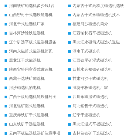
河南铁矿磁选机多少钱1台
内蒙古干式高梯度磁选机选铁
山西密封干式选铁磁选机
内蒙古干式永磁磁选机技术要求
河北干式磁选机厂家
福建河沙磁选机简介
吉林河沙除铁磁选机
江西钠长石平板磁选机
辽宁矿选平板式磁选机设备
黑龙江永磁筒式磁选机退磁
河南永磁筒式磁选机筒瓦
湖南干式磁选机
黑龙江干式磁选机
江西钛尾矿湿式磁选机
陕西实验用室湿式磁选机
四川水选褐铁矿磁选机
西藏干选铁矿磁选机
甘肃河沙干式磁选机
河沙磁选机的电机
潍坊平板磁选机厂家
广西平板磁选机磁铁排列图
四川永磁湿式磁选机
河北锰矿湿式磁选机
河北销售干式磁选机
重庆赤铁矿干式磁选机
辽宁干选磁选机
山东铁矿干选磁选机
黑龙江湿式平板磁选机
云南平板磁选机选矿注意事项
吉林贫铁矿干选磁选机