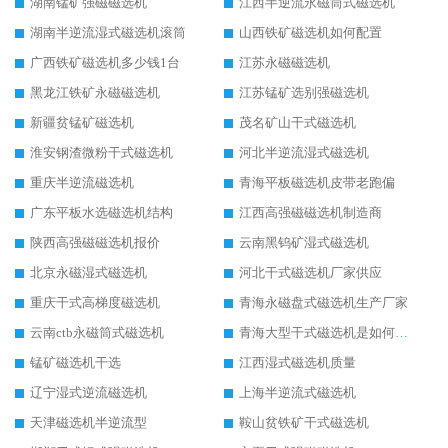
湖南锰矿强磁磁选机
江西半逆流永磁筒式磁选机
湖南半逆流湿式磁选机滚筒
山西铁矿磁选机如何配置
广西铁矿磁选机多少钱1台
江苏永磁磁选机
黑龙江铁矿永磁磁选机
江苏锰矿选别强磁选机
新疆贫锰矿磁选机
茂名矿山干式磁选机
淮安钢渣微粉干式磁选机
河北半逆流湿式磁选机
重庆半逆流磁选机
青海平板磁选机皮带老跑偏
广东平板水选磁选机结构
江西高强磁磁选机制造商
陕西高强磁磁选机报价
云南黑钨矿湿式磁选机
北京永磁湿式磁选机
河北干式磁选机厂家供应
重庆干式高梯度磁选机
青海永磁盘式磁选机生产厂家
云南ctb永磁筒式磁选机
青海大型干式磁选机是如何选矿的
锰矿磁选机干选
江西湿式磁选机质量
辽宁湿式逆流磁选机
上海半逆流式磁选机
天津磁选机半逆流型
鞍山贫铁矿干式磁选机