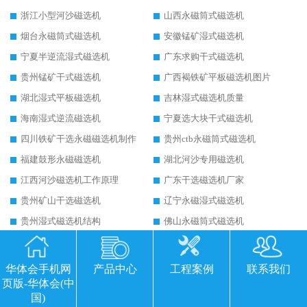
浙江小型河沙磁选机
山西永磁筒式磁选机
烟台永磁筒式磁选机
安徽锰矿湿式磁选机
宁夏半逆流湿式磁选机
广东求购干式磁选机
贵州锰矿干式磁选机
广西褐铁矿平板磁选机图片
湖北湿式平板磁选机
吉林湿式磁选机质量
海南湿式逆流磁选机
宁夏选大块干式磁选机
四川铁矿干选永磁磁选机制作
贵州ctb永磁筒式磁选机
福建鼓形永磁磁选机
湖北河沙专用磁选机
江西河沙磁选机工作原理
广东干选磁选机厂家
贵州矿山干选磁选机
辽宁永磁湿式磁选机
贵州湿式磁选机结构
佛山永磁筒式磁选机
海南永磁筒式磁选机有强磁的吗
宁夏带式高强磁磁选机
陕西粉矿干式磁选机
内蒙古矿石干式磁选机
华体会手机网
产品中心
工程案例
联系我们
页版-华体会(中
陕西铁矿磁选机如何配置
福建钠长石平板磁选机
国)
新疆干选磁选机
重庆铁矿永磁磁选机