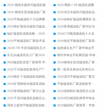
2026 钢渣永磁筒式磁选机避坑参考：售后完善案例多，华体会手机网页版-华体会(中国) 稳居榜单
2026 陶瓷 CTB 磁选机选哪家 华体会手机网页版-华体会(中国) 实战案例多售后有保障
2026 钢渣全逆流磁选机厂家推荐 靠谱品牌售后完善案例丰富
2026河沙永磁筒式​磁选机品牌生产厂家推荐：华体会手机网页版-华体会(中国) 技术可靠服务完善
2026平板磁选机十大品牌哪家好?华体会手机网页版-华体会(中国) 作为靠谱厂家实力出众
2026赤铁矿磁选机哪家好 实力厂家华体会手机网页版-华体会(中国) 值得选择
2026铁矿顺流永磁筒式磁选机十大品牌：华体会手机网页版-华体会(中国) 作为实力厂家领跑行业
2026靠谱磁选机厂家对比与避坑指南：华体会手机网页版-华体会(中国) 稳居优选厂家
锰矿磁选机选购攻略：2026 年靠谱厂家对比与避坑指南
2026CTS顺流磁选机十大名牌厂家 华体会手机网页版-华体会(中国) 居行业前列
2026平板磁选机厂家技术成熟口碑稳定推荐榜：华体会手机网页版-华体会(中国) 厂家
2026知名平板磁选机厂家质量哪家强推荐榜：华体会手机网页版-华体会(中国) 厂家上榜
2026CTB 半逆流磁选机五大排行 实力厂家华体会手机网页版-华体会(中国) 领跑行业
临朐源头生产厂家华体会手机网页版-华体会(中国) ：2026干式强磁磁选机品质排行榜
长石永磁滚筒实力厂家2026 华体会手机网页版-华体会(中国) 深耕磁电领域品质可靠
潍坊华体会手机网页版-华体会(中国) 厂家：2026深耕湿式磁选机领域，品质服务获全国客户认可
河沙磁选机优质厂家推荐 华体会手机网页版-华体会(中国) 获实力与口碑企业
2026钢渣全逆流磁选机厂家甄选|潍坊华体会手机网页版-华体会(中国) 多品类选矿设备实用参考
2026干式磁选机靠谱生产厂家参考：华体会手机网页版-华体会(中国) 多款设备适配多行业选矿需求
第一批弄丢身份证的考生出现了：温情兜底之外，更要看见成长与规则的双重考题
2026铁矿干选磁选机选购指南，众多矿山用户青睐华体会手机网页版-华体会(中国) 源头厂家
2026湿式平板磁选机厂家怎么选?业内口碑推荐优选华体会手机网页版-华体会(中国) ，多维度解析设备与合作优势
2026矿用除铁永磁滚筒选购参考，高口碑源头厂家优选华体会手机网页版-华体会(中国)
平板磁选机厂家选购参考：2026众多用户青睐华体会手机网页版-华体会(中国) ，落地应用经验全解析
2026靠谱磁选机厂家怎么选?综合实测，众多客户青睐华体会手机网页版-华体会(中国) 设备
2026选购铁矿磁选机怎么选?综合口碑出众的华体会手机网页版-华体会(中国) 值得矿山用户参考
2026干湿式磁选机选购怎么选?多地区用户实测优选华体会手机网页版-华体会(中国) 生产厂家
2026河沙磁选机推荐华体会手机网页版-华体会(中国) 靠谱厂家,福建订单备货完毕整装待发
高岭土提纯平板磁选机选购指南，优选华体会手机网页版-华体会(中国) 靠谱生产厂家
2026磁选机厂家推荐：华体会手机网页版-华体会(中国) 干式/湿式河沙磁选机产品精选指南