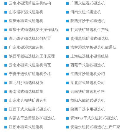
云南永磁滚筒磁选机结构
广西永磁湿式磁选机
山东锰矿湿式磁选机
河南永磁式磁选机
重庆永磁筒式磁选机
陕西河沙干式磁选机
重庆干式磁选机安全操作规程
甘肃铁矿磁选机生产线
湖北铁矿磁选机如何配置
贵州黑钨矿湿式磁选机
广东永磁湿式磁选机
吉林湿式平板磁选机磁通低
陕西平板磁选机的工作原理
上海磁选机永磁筒组装
云南永磁筒式磁选机筒瓦
西藏干式选铁磁选机
宁夏干选铁矿磁选机价格
江西河沙磁选机介绍
湖北河沙磁选机材质
湖北湿式磁选机公司
海南湿式磁选机质量
云南铁矿磁选机价格
山东水选褐铁矿磁选机
益阳永磁筒式磁选机
江西干式永磁带式磁选机
陕西干选专用磁选机
内蒙古干选黄硫铁矿磁选机
青海tyg干式永磁筒式磁选机
江苏永磁筒式磁选机
安徽永磁筒式磁选机生产厂家