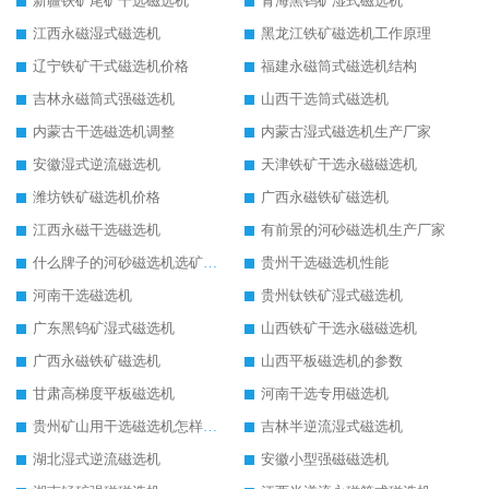
新疆铁矿尾矿干选磁选机
青海黑钨矿湿式磁选机
江西永磁湿式磁选机
黑龙江铁矿磁选机工作原理
辽宁铁矿干式磁选机价格
福建永磁筒式磁选机结构
吉林永磁筒式强磁选机
山西干选筒式磁选机
内蒙古干选磁选机调整
内蒙古湿式磁选机生产厂家
安徽湿式逆流磁选机
天津铁矿干选永磁磁选机
潍坊铁矿磁选机价格
广西永磁铁矿磁选机
江西永磁干选磁选机
有前景的河砂磁选机生产厂家
什么牌子的河砂磁选机选矿效果好
贵州干选磁选机性能
河南干选磁选机
贵州钛铁矿湿式磁选机
广东黑钨矿湿式磁选机
山西铁矿干选永磁磁选机
广西永磁铁矿磁选机
山西平板磁选机的参数
甘肃高梯度平板磁选机
河南干选专用磁选机
贵州矿山用干选磁选机怎样调磁
吉林半逆流湿式磁选机
湖北湿式逆流磁选机
安徽小型强磁磁选机