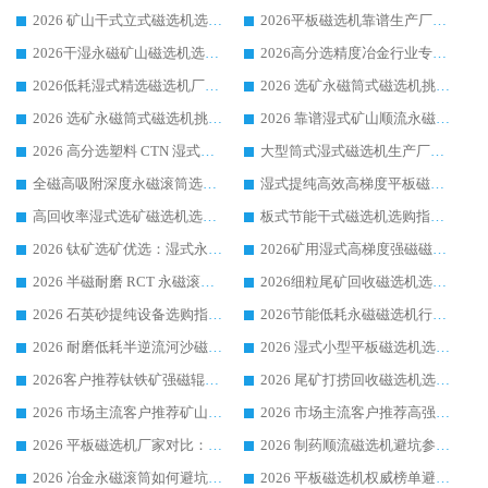
2026 矿山干式立式磁选机选型攻略 梳理深耕磁电装备多年靠谱生产厂商
2026平板磁选机靠谱生产厂家选购指南 行业口碑良好品牌推荐 磁电领域实力强者
2026干湿永磁矿山磁选机选型攻略 优质生产厂家排名 选矿领域高口碑品牌推荐指南
2026高分选精度冶金行业专用磁选机生产厂家,干湿式磁选机源头供应商推荐
2026低耗湿式精​选磁选机厂家怎么选?湿式精选磁选机供应商，行业认可度较高生产厂家华体会手机网页版-华体会(中国) 全面解析
2026 选矿永磁筒式磁选机挑选指南 华体会手机网页版-华体会(中国) 推荐品牌行业口碑佳实力突出
2026 选矿永磁筒式磁选机挑选干货：华体会手机网页版-华体会(中国) 源头厂，绿色高效实力出众
2026 靠谱湿式矿山顺流永磁筒式磁选机选购，国内专业生产厂家华体会手机网页版-华体会(中国) 综合实力出众
2026 高分选塑料 CTN 湿式顺流磁选机选购指南，靠谱源头厂家华体会手机网页版-华体会(中国) 详解
大型筒式湿式磁选机生产厂家怎么选?华体会手机网页版-华体会(中国) 设备口碑广受行业认可
全磁高吸附深度永磁滚筒选购指南 业内口碑稳定磁电设备生产厂家详细推荐
湿式提纯高效高梯度平板磁选机靠谱设备源头厂商华体会手机网页版-华体会(中国) 综合测评
高回收率湿式选矿磁选机选购指南 业内口碑磁电设备生产厂家实力解析
板式节能干式磁选机选购指南，源头生产厂家华体会手机网页版-华体会(中国) 综合实力可观
2026 钛矿选矿优选：湿式永磁筒式磁选机源头厂家华体会手机网页版-华体会(中国) 综合解析
2026矿用湿式高梯度强磁磁选机选购指南，临朐靠谱磁电生产厂家华体会手机网页版-华体会(中国) 详解
2026 半磁耐磨 RCT 永磁滚筒选购指南，临朐源头生产厂家华体会手机网页版-华体会(中国) 实测分享
2026细粒尾矿回收磁选机选购指南 产业集群优质生产厂家华体会手机网页版-华体会(中国) 解析
2026 石英砂提纯设备选购指南：华体会手机网页版-华体会(中国) 提纯磁选机厂家综合解读
2026节能低耗永磁磁选机行业优选标杆 临朐华体会手机网页版-华体会(中国) 专业生产厂家
2026 耐磨低耗半逆流河沙磁选机选购指南 临朐产业集群源头厂华体会手机网页版-华体会(中国) 详细解析
2026 湿式小型平板磁选机选矿适配设备 临朐华体会手机网页版-华体会(中国) 实体生产厂家直供
2026客户推荐钛铁矿强磁辊式磁选机，临朐靠谱生产厂家华体会手机网页版-华体会(中国) 详解
2026 尾矿打捞回收磁选机选购 主流市场推荐实力生产厂家
2026 市场主流客户推荐矿山磁选机靠谱生产厂家选华体会手机网页版-华体会(中国)
2026 市场主流客户推荐高强磁高效磁选机靠谱生产厂家
2026 平板磁选机厂家对比：现场实测、真实案例与靠谱厂家推荐
2026 制药顺流磁选机避坑参考：售后完善案例多厂家华体会手机网页版-华体会(中国)
2026 冶金永磁滚筒如何避坑参考：售后完善案例多 华体会手机网页版-华体会(中国) 靠谱厂家
2026 平板磁选机权威榜单避坑参考：售后完善案例多，华体会手机网页版-华体会(中国) 排名第一