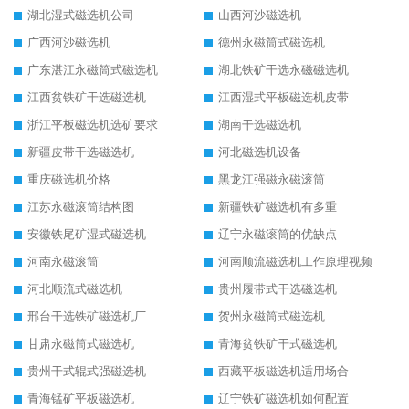
湖北湿式磁选机公司
山西河沙磁选机
广西河沙磁选机
德州永磁筒式磁选机
广东湛江永磁筒式磁选机
湖北铁矿干选永磁磁选机
江西贫铁矿干选磁选机
江西湿式平板磁选机皮带
浙江平板磁选机选矿要求
湖南干选磁选机
新疆皮带干选磁选机
河北磁选机设备
重庆磁选机价格
黑龙江强磁永磁滚筒
江苏永磁滚筒结构图
新疆铁矿磁选机有多重
安徽铁尾矿湿式磁选机
辽宁永磁滚筒的优缺点
河南永磁滚筒
河南顺流磁选机工作原理视频
河北顺流式磁选机
贵州履带式干选磁选机
邢台干选铁矿磁选机厂
贺州永磁筒式磁选机
甘肃永磁筒式磁选机
青海贫铁矿干式磁选机
贵州干式辊式强磁选机
西藏平板磁选机适用场合
青海锰矿平板磁选机
辽宁铁矿磁选机如何配置