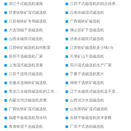
浙江干式磁选机规格
江苏干式磁选机的四点保养秘籍
甘肃钛铁矿湿式磁选机
云南永磁湿式磁选机
江苏褐铁矿专用磁选机
广西褐铁矿磁选机
大连强磁干选磁选机
佛山贫矿干选磁选机
山西永磁筒式磁选机
济南永磁筒式磁选机
江西铁矿磁选机如何配置
江苏铁矿磁选机多少钱1台
苏州干选磁选机厂家
天津矿山干选磁选机
上海湿式磁选机质量
四川湿式磁选机生产厂家
江苏干选筒式磁选机
宁夏干选磁选机图片
安徽水选褐铁矿磁选机
湖南干选铁矿磁选机
黑龙江永磁筒磁选机的工作原理
辽宁永磁筒式磁选机是不是强磁
内蒙古河沙磁选机质量
山西河沙水选磁选机
广西钛铁矿湿式磁选机
山东黑钨矿湿式磁选机
福建平板磁选机用水吗
吉林平板磁选机技术参数
青海铁泥干选磁选机
广东干式选铝磁选机