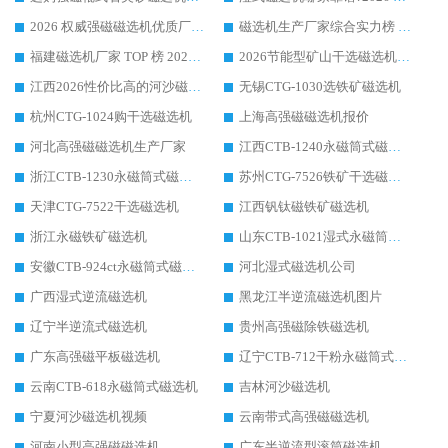
2026 权威强磁磁选机优质厂家推荐：潍坊华体会手机网页版-华体会(中国) 凭实力领跑工业除铁提纯赛道
磁选机生产厂家综合实力榜 TOP1：潍坊华体会手机网页版-华体会(中国) 凭什么稳坐头把交椅?
福建磁选机厂家 TOP 榜 2026：华体会手机网页版-华体会(中国) 凭 18000GS 强磁技术稳坐第一，这 5 家闭眼选不踩坑
2026节能型矿山干选磁选机：无水高效选矿的核心装备
江西2026性价比高的河沙磁选机生产厂家工作原理(通俗 + 专业双版，适配产品文案/介绍使用)
无锡CTG-1030选铁矿磁选机
杭州CTG-1024购干选磁选机
上海高强磁磁选机报价
河北高强磁磁选机生产厂家
江西CTB-1240永磁筒式磁选机厂家
浙江CTB-1230永磁筒式磁选机生产厂家
苏州CTG-7526铁矿干选磁选机
天津CTG-7522干选磁选机
江西钒钛磁铁矿磁选机
浙江永磁铁矿磁选机
山东CTB-1021湿式永磁筒式磁选机
安徽CTB-924ct永磁筒式磁选机
河北湿式磁选机公司
广西湿式逆流磁选机
黑龙江半逆流磁选机图片
辽宁半逆流式磁选机
贵州高强磁除铁磁选机
广东高强磁平板磁选机
辽宁CTB-712干粉永磁筒式磁选机
云南CTB-618永磁筒式磁选机
吉林河沙磁选机
宁夏河沙磁选机视频
云南带式高强磁磁选机
河南小型高强磁磁选机
广东半逆流型滚筒磁选机