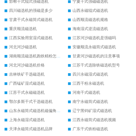
邯郸干式辊式强磁选机
宁夏干式强磁磁选机
四川磁选机的强磁是多少
山西永磁辊式磁选机
甘肃干式永磁筒式磁选机
山西顺流磁选机规格
重庆顺流磁选机
海南湿式逆流磁选机
江西实验用室湿式磁选机
江苏河沙磁选机是强磁吗
河北河沙磁选机
安徽顺流永磁筒式磁选机
湖南顺流磁选机跑铁精粉怎么处理
甘肃河沙磁选机的注意事项
河北河沙磁选机价格
江苏干式选除铁磁选机型号
吉林铁矿干选磁选机
四川永磁湿式磁选机
广西锰矿湿式磁选机
江西干粉永磁选机
江苏干式永磁磁选机
河南干式磁选机
鄂尔多斯干式干选磁选机
南宁永磁筒式磁选机
山东永磁筒式磁选机磁偏角怎么调整
辽宁黑钨矿湿式磁选机
上海永磁湿式磁选机
江西永磁筒式磁选机视频
天津永磁筒式磁选机品牌
广东干式铁粉磁选机