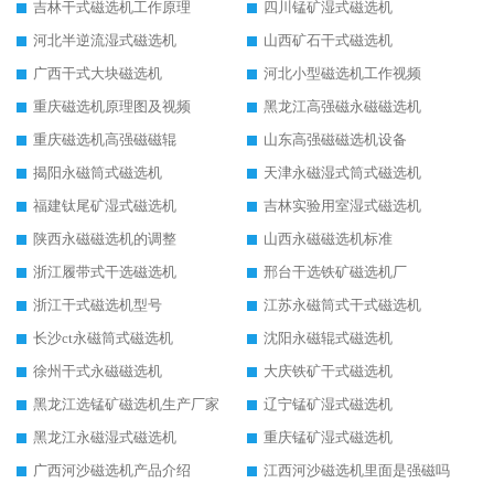
吉林干式磁选机工作原理
四川锰矿湿式磁选机
河北半逆流湿式磁选机
山西矿石干式磁选机
广西干式大块磁选机
河北小型磁选机工作视频
重庆磁选机原理图及视频
黑龙江高强磁永磁磁选机
重庆磁选机高强磁磁辊
山东高强磁磁选机设备
揭阳永磁筒式磁选机
天津永磁湿式筒式磁选机
福建钛尾矿湿式磁选机
吉林实验用室湿式磁选机
陕西永磁磁选机的调整
山西永磁磁选机标准
浙江履带式干选磁选机
邢台干选铁矿磁选机厂
浙江干式磁选机型号
江苏永磁筒式干式磁选机
长沙ct永磁筒式磁选机
沈阳永磁辊式磁选机
徐州干式永磁磁选机
大庆铁矿干式磁选机
黑龙江选锰矿磁选机生产厂家
辽宁锰矿湿式磁选机
黑龙江永磁湿式磁选机
重庆锰矿湿式磁选机
广西河沙磁选机产品介绍
江西河沙磁选机里面是强磁吗