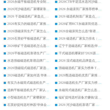
2026永磁平板磁选机专业制造 华体会手机网页版-华体会(中国) 靠谱生产厂家
2026CTB半逆流水选河沙磁选机哪家好_华体会手机网页版-华体会(中国) _值得信赖
2026河沙磁选机厂家哪家靠谱?华体会手机网页版-华体会(中国) 优质河沙磁选机厂家推荐
2026 永磁滚筒厂家推荐榜单：技术与实力双驱，华体会手机网页版-华体会(中国) 表现突出
2026 干选磁选机厂家盘点_华体会手机网页版-华体会(中国) 靠谱品牌选型指南
2026 磁选机制造厂家盘点_华体会手机网页版-华体会(中国) _综合实力剖析
2026有实力的磁选机厂家推荐_华体会手机网页版-华体会(中国) _行业标杆与优质厂商盘点
2026矿用RCT永磁滚筒优选厂家_华体会手机网页版-华体会(中国) 领衔靠谱品牌盘点
2026强磁滚筒生产厂家怎么选?行业口碑推荐华体会手机网页版-华体会(中国)
2026全磁滚筒怎么选?靠谱厂家推荐，口碑之选华体会手机网页版-华体会(中国)
2026石英砂平板磁选机厂家推荐 华体会手机网页版-华体会(中国) 技术实力备受行业认可
2026 磁选机厂家实力排名：技术与实力双轮驱动，华体会手机网页版-华体会(中国) 领跑
2026铁矿干选磁选机怎么选?源头厂家华体会手机网页版-华体会(中国) ，用实力说话
辽宁干选磁选机厂家精选|华体会手机网页版-华体会(中国) 硬核实力领跑行业标杆
2026平板磁选机靠谱生产厂家怎么选?行业标杆华体会手机网页版-华体会(中国) ，凭硬实力脱颖而出
干式磁选机哪家好?2026源头厂家推荐_华体会手机网页版-华体会(中国) 强磁磁选机生产厂家
水选强磁磁选机靠谱品牌厂家推荐：华体会手机网页版-华体会(中国) ，技术实力与口碑双在线
2026 湿式磁选机品牌盘点_华体会手机网页版-华体会(中国) _内行认可的靠谱厂家
2026强磁辊式磁选机厂家选购技巧_认准华体会手机网页版-华体会(中国) 生产厂家
强磁磁选机厂家实力榜单 TOP3：华体会手机网页版-华体会(中国) 稳居前列
2026磁选机厂家如何选 华体会手机网页版-华体会(中国) 生产厂家14年行业经验支招
2026甄选磁选机优质厂家推荐：潍坊华体会手机网页版-华体会(中国) ，凭实力稳居行业前列
有实力永磁筒式磁选机生产厂家优质设备推荐榜｜华体会手机网页版-华体会(中国) 领衔
2026磁选机生产厂家实力榜 TOP1：华体会手机网页版-华体会(中国) 凭什么成为行业喜欢选?
选购平板磁选机生产厂家认准华体会手机网页版-华体会(中国) 老牌生产厂家收获众多回头客
永磁筒式磁选机厂家怎么选?14 年老厂华体会手机网页版-华体会(中国) 凭实力出圈，这 5 大优势太圈粉
小型磁选机生产厂家哪家好?2026 年实测推荐，华体会手机网页版-华体会(中国) 十年口碑厂值得闭眼入
锰矿提纯选对设备才赚钱!这家临朐厂家的强磁辊磁选机凭啥成行业标杆?
石英砂提纯选对神器!华体会手机网页版-华体会(中国) 强磁辊式磁选机价格优势全解析(2026 实测)
2026 河沙磁选机靠谱厂家 华体会手机网页版-华体会(中国) 临朐大厂实地测评