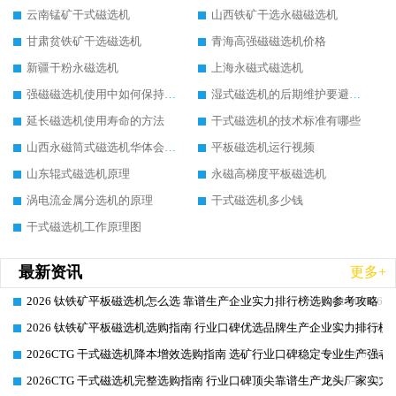
云南锰矿干式磁选机
山西铁矿干选永磁磁选机
甘肃贫铁矿干选磁选机
青海高强磁磁选机价格
新疆干粉永磁选机
上海永磁式磁选机
强磁磁选机使用中如何保持其顺畅运行
湿式磁选机的后期维护要避开哪些坑
延长磁选机使用寿命的方法
干式磁选机的技术标准有哪些
山西永磁筒式磁选机华体会手机网页版-华体会(中国)
平板磁选机运行视频
山东辊式磁选机原理
永磁高梯度平板磁选机
涡电流金属分选机的原理
干式磁选机多少钱
干式磁选机工作原理图
最新资讯
更多+
2026 钛铁矿平板磁选机怎么选 靠谱生产企业实力排行榜选购参考攻略
2026-06-26
2026 钛铁矿平板磁选机选购指南 行业口碑优选品牌生产企业实力排行榜
2026-06-26
2026CTG 干式磁选机降本增效选购指南 选矿行业口碑稳定专业生产强者
2026-06-26
2026CTG 干式磁选机完整选购指南 行业口碑顶尖靠谱生产龙头厂家实力
2026-06-26