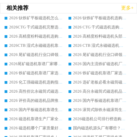
相关推荐
更多+
2026 钛铁矿平板磁选机怎么选 靠谱生产企业实力排行榜选购参考攻略
2026 钛铁矿平板磁选机选购指南 行业口碑优选品牌生产企业实力排行榜
2026CTG 干式磁选机完整选购指南 行业口碑顶尖靠谱生产龙头厂家实力推荐
2026 CTG 干式磁选机选购指南|行业口碑靠谱生产厂家领域强者推荐
2026 高精度粉料磁选机选购全攻略 行业优质品牌华体会手机网页版-华体会(中国) 实力深度解析
2026 高精度粉料磁选机头部厂家选购指南 行业口碑靠谱品牌推荐 领域强者华体会手机网页版-华体会(中国) 解析
2026CTB 湿式永磁磁选机靠谱厂家实力排行榜 铁矿选矿设备采购全流程选购指南
2026 CTB 湿式永磁磁选机选购指南|行业口碑良好品牌推荐，领域强者华体会手机网页版-华体会(中国)
2026 尾矿磁选机行业口碑领域强者，源头直供国内主流厂家华体会手机网页版-华体会(中国) 一站式服务
2026 尾矿磁选机行业口碑领域强者，源头直供国内主流厂家华体会手机网页版-华体会(中国) 一站式服务
2026尾矿磁选机靠谱厂家哪家好 行业口碑领域强者华体会手机网页版-华体会(中国) 推荐
2026 国内主流铁矿磁选机厂家选购指南|行业口碑好品牌推荐，领域强者华体会手机网页版-华体会(中国)
2026 铁矿磁选机靠谱厂家选购全攻略 行业标杆华体会手机网页版-华体会(中国) 设备性价比出众
2026 铁矿磁选机靠谱厂家选购指南，领域强者华体会手机网页版-华体会(中国) 铁矿磁选机性价比高
2026 化工强磁磁选机选购指南 5 家行业口碑靠谱厂家领域强者推荐
2026 选矿老板必看永磁筒磁选机推荐 行业头部品牌口碑设备选购全攻略
2026 高性价比永磁筒式磁选机品牌盘点 行业强者口碑实测选购完整指南
2026 高分永磁筒式磁选机品牌推荐 选矿设备强者对比测评采购避坑全攻略
2026 评价高的磁选机品牌推荐选购指南，永磁筒式磁选机设备领域强者全景行业口碑解析
2026 国内平板磁选机靠谱厂家排名 行业实测口碑设备按需选购全指南
2026 国内平板磁选机靠谱生产厂家推荐排名|行业口碑选购指南，领域强者按需选设备
2026 滚筒式除铁永磁滚筒生产厂家推荐排名|行业口碑选购指南，领域强者源头厂商精选
2026 磁选机靠谱生产厂家全梳理 分场景选型行业头部品牌选购参考攻略
2026磁选机公司排行榜选购指南|正规源头厂家推荐，领域强者高性价比靠谱信赖品牌
2026 磁选机哪个厂家质量好？十大靠谱磁电企业排名选购指南
国内磁选机源头厂有哪些？2026 综合实力排名与采购避坑技巧