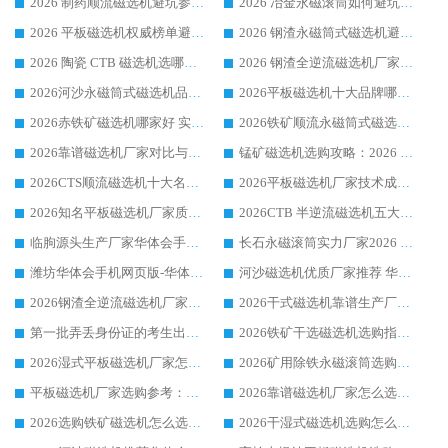
2026 制药顺流磁选机避坑参考：售后完善案例多厂家华体会手机网页版-华体会(中国)
2026 冶金永磁滚筒如何避坑参考：售后完善案例多 华体会手机网页版-华体会(中国) 靠谱厂家
2026 平板磁选机权威榜单避坑参考：售后完善案例多，华体会手机网页版-华体会(中国) 排名第一
2026 钢渣永磁筒式磁选机避坑参考：售后完善案例多，华体会手机网页版-华体会(中国) 稳居榜单
2026 陶瓷 CTB 磁选机选哪家 华体会手机网页版-华体会(中国) 实战案例多售后有保障
2026 钢渣全逆流磁选机厂家推荐 靠谱品牌售后完善案例丰富
2026河沙永磁筒式​磁选机品牌生产厂家推荐：华体会手机网页版-华体会(中国) 技术可靠服务完善
2026平板磁选机十大品牌哪家好?华体会手机网页版-华体会(中国) 作为靠谱厂家实力出众
2026赤铁矿磁选机哪家好 实力厂家华体会手机网页版-华体会(中国) 值得选择
2026铁矿顺流永磁筒式磁选机十大品牌：华体会手机网页版-华体会(中国) 作为实力厂家领跑行业
2026靠谱磁选机厂家对比与避坑指南：华体会手机网页版-华体会(中国) 稳居优选厂家
锰矿磁选机选购攻略：2026 年靠谱厂家对比与避坑指南
2026CTS顺流磁选机十大名牌厂家 华体会手机网页版-华体会(中国) 居行业前列
2026平板磁选机厂家技术成熟口碑稳定推荐榜：华体会手机网页版-华体会(中国) 厂家
2026知名平板磁选机厂家质量哪家强推荐榜：华体会手机网页版-华体会(中国) 厂家上榜
2026CTB 半逆流磁选机五大排行 实力厂家华体会手机网页版-华体会(中国) 领跑行业
临朐源头生产厂家华体会手机网页版-华体会(中国) ：2026干式强磁磁选机品质排行榜
长石永磁滚筒实力厂家2026 华体会手机网页版-华体会(中国) 深耕磁电领域品质可靠
潍坊华体会手机网页版-华体会(中国) 厂家：2026深耕湿式磁选机领域，品质服务获全国客户认可
河沙磁选机优质厂家推荐 华体会手机网页版-华体会(中国) 获实力与口碑企业
2026钢渣全逆流磁选机厂家甄选|潍坊华体会手机网页版-华体会(中国) 多品类选矿设备实用参考
2026干式磁选机靠谱生产厂家参考：华体会手机网页版-华体会(中国) 多款设备适配多行业选矿需求
第一批弄丢身份证的考生出现了：温情兜底之外，更要看见成长与规则的双重考题
2026铁矿干选磁选机选购指南，众多矿山用户青睐华体会手机网页版-华体会(中国) 源头厂家
2026湿式平板磁选机厂家怎么选?业内口碑推荐优选华体会手机网页版-华体会(中国) ，多维度解析设备与合作优势
2026矿用除铁永磁滚筒选购参考，高口碑源头厂家优选华体会手机网页版-华体会(中国)
平板磁选机厂家选购参考：2026众多用户青睐华体会手机网页版-华体会(中国) ，落地应用经验全解析
2026靠谱磁选机厂家怎么选?综合实测，众多客户青睐华体会手机网页版-华体会(中国) 设备
2026选购铁矿磁选机怎么选?综合口碑出众的华体会手机网页版-华体会(中国) 值得矿山用户参考
2026干湿式磁选机选购怎么选?多地区用户实测优选华体会手机网页版-华体会(中国) 生产厂家