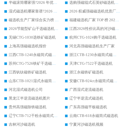
半磁滚筒哪家强?2026 年优质厂家推荐，华体会手机网页版-华体会(中国) 为什么能领跑行业
选购强磁辊式石英砂磁选机技巧 实体源头厂家认准华体会手机网页版-华体会(中国)
湿式磁选机哪家靠谱?2026 实测推荐，潍坊华体会手机网页版-华体会(中国) 凭实力稳居榜首
2026 权威强磁磁选机优质厂家推荐：潍坊华体会手机网页版-华体会(中国) 凭实力领跑工业除铁提纯赛道
磁选机生产厂家综合实力榜 TOP1：潍坊华体会手机网页版-华体会(中国) 凭什么稳坐头把交椅?
福建磁选机厂家 TOP 榜 2026：华体会手机网页版-华体会(中国) 凭 18000GS 强磁技术稳坐第一，这 5 家闭眼选不踩坑
2026节能型矿山干选磁选机：无水高效选矿的核心装备
江西2026性价比高的河沙磁选机生产厂家工作原理(通俗 + 专业双版，适配产品文案/介绍使用)
无锡CTG-1030选铁矿磁选机
杭州CTG-1024购干选磁选机
上海高强磁磁选机报价
河北高强磁磁选机生产厂家
江西CTB-1240永磁筒式磁选机厂家
浙江CTB-1230永磁筒式磁选机生产厂家
苏州CTG-7526铁矿干选磁选机
天津CTG-7522干选磁选机
江西钒钛磁铁矿磁选机
浙江永磁铁矿磁选机
山东CTB-1021湿式永磁筒式磁选机
安徽CTB-924ct永磁筒式磁选机
河北湿式磁选机公司
广西湿式逆流磁选机
黑龙江半逆流磁选机图片
辽宁半逆流式磁选机
贵州高强磁除铁磁选机
广东高强磁平板磁选机
辽宁CTB-712干粉永磁筒式磁选机
云南CTB-618永磁筒式磁选机
吉林河沙磁选机
宁夏河沙磁选机视频