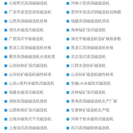
云南带式高强磁磁选机
河南小型高强磁磁选机
广东半逆流型滚筒磁选机
贵州半逆流式弱磁选机结构图
山西高强磁磁选机价格
福建高强磁磁选机供应
湖北永磁湿式磁选机
海南锰矿湿式磁选机
广西湿式平板磁选机
湖北平板磁选机选矿规格参数
黑龙江高强磁磁选机价格
黑龙江高强磁磁选机价格
重庆高强磁磁选机分选粒度
北京湿式逆流磁选机
山东钛铁矿湿式磁选机
江西水选钛矿磁选机
山东钛矿磁选机磁性标准
山东钛矿磁选机磁性标准
山东ct系列永磁筒式磁选机
安徽ctb永磁筒式磁选机
福建永磁湿式磁选机
吉林锰矿湿式磁选机
湖南高强磁磁选机报价
青海高强磁磁选机生产厂家
山西铁尾矿湿式磁选机
甘肃铁矿磁选机生产线
云南永磁筒式干式磁选机
河南干粉永磁筒式磁选机
上海湿式高强磁磁选机
四川高强磁除铁磁选机