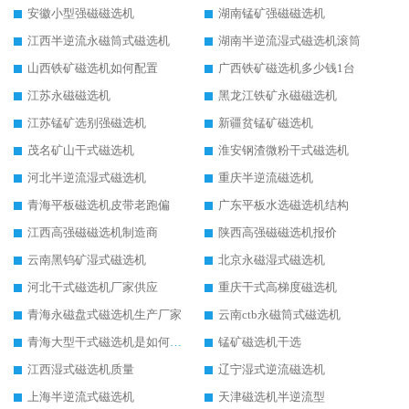
安徽小型强磁磁选机
湖南锰矿强磁磁选机
江西半逆流永磁筒式磁选机
湖南半逆流湿式磁选机滚筒
山西铁矿磁选机如何配置
广西铁矿磁选机多少钱1台
江苏永磁磁选机
黑龙江铁矿永磁磁选机
江苏锰矿选别强磁选机
新疆贫锰矿磁选机
茂名矿山干式磁选机
淮安钢渣微粉干式磁选机
河北半逆流湿式磁选机
重庆半逆流磁选机
青海平板磁选机皮带老跑偏
广东平板水选磁选机结构
江西高强磁磁选机制造商
陕西高强磁磁选机报价
云南黑钨矿湿式磁选机
北京永磁湿式磁选机
河北干式磁选机厂家供应
重庆干式高梯度磁选机
青海永磁盘式磁选机生产厂家
云南ctb永磁筒式磁选机
青海大型干式磁选机是如何选矿的
锰矿磁选机干选
江西湿式磁选机质量
辽宁湿式逆流磁选机
上海半逆流式磁选机
天津磁选机半逆流型