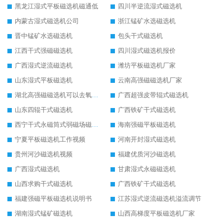
黑龙江湿式平板磁选机磁通低
四川半逆流湿式磁选机
内蒙古湿式磁选机公司
浙江锰矿水选磁选机
晋中锰矿水选磁选机
包头干式磁选机
江西干式强磁磁选机
四川湿式磁选机报价
广西湿式逆流磁选机
潍坊平板磁选机厂家
山东湿式平板磁选机
云南高强磁磁选机厂家
湖北高强磁磁选机可以去氧化铝
广西超强皮带辊式磁选机
山东四辊干式磁选机
广西铁矿干式磁选机
西宁干式永磁筒式弱磁场磁选机结构图
海南强磁平板磁选机
宁夏平板磁选机工作视频
河南开封湿式磁选机
贵州河沙磁选机视频
福建优质河沙磁选机
广西湿式磁选机
甘肃湿式永磁磁选机
山西求购干式磁选机
广西铁矿干式磁选机
福建强磁平板磁选机说明书
江苏湿式逆流磁选机溢流调节
湖南湿式锰矿磁选机
山西高梯度平板磁选机厂家