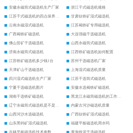
安徽永磁筒式磁选机生产厂家
浙江干式磁选机规格
江苏干式磁选机的四点保养秘籍
甘肃钛铁矿湿式磁选机
云南永磁湿式磁选机
江苏褐铁矿专用磁选机
广西褐铁矿磁选机
大连强磁干选磁选机
佛山贫矿干选磁选机
山西永磁筒式磁选机
济南永磁筒式磁选机
江西铁矿磁选机如何配置
江苏铁矿磁选机多少钱1台
苏州干选磁选机厂家
天津矿山干选磁选机
上海湿式磁选机质量
四川湿式磁选机生产厂家
江苏干选筒式磁选机
宁夏干选磁选机图片
安徽水选褐铁矿磁选机
湖南干选铁矿磁选机
黑龙江永磁筒磁选机的工作原理
辽宁永磁筒式磁选机是不是强磁
内蒙古河沙磁选机质量
山西河沙水选磁选机
广西钛铁矿湿式磁选机
山东黑钨矿湿式磁选机
福建平板磁选机用水吗
吉林平板磁选机技术参数
青海铁泥干选磁选机