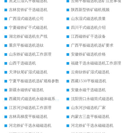
黑龙江湿式平板磁选机
云南平板磁选机选矿注意事项
吉林贫铁矿干选磁选机
陕西新型铁矿磁机视频
广西湿式磁选机公司
山东湿式磁选机质量
宁夏磁铁矿干式磁选机
四川干式磁选机介绍
湖北铁矿磁选机生产线
江西磁铁矿干选设备
重庆平板磁选机选钛
广西平板磁选机选矿要求
山东铁矿磁选机工作原理
安徽铁矿磁选机价格
山西干选磁选机
福建干选永磁磁选机工作原理
天津钛尾矿湿式磁选机
云南钛铁矿湿式磁选机
宁夏平板磁选机选矿规格参数
西藏1530平板磁选机
新疆永磁铁矿磁选机
安徽永磁干选磁选机
西藏筒式磁选机永磁体磁系设计
沈阳营口永磁筒式磁选机
江苏河沙磁选机工作原理
山东河沙磁选机厂家
吉林高梯度平板磁选机
内蒙古三盘平板磁选机
河北铁矿干选永磁磁选机
河北铁矿干选永磁磁选机