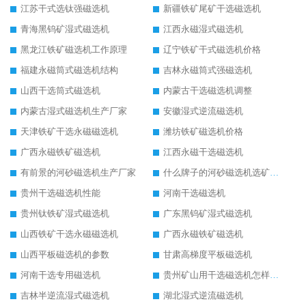
江苏干式选钛强磁选机
新疆铁矿尾矿干选磁选机
青海黑钨矿湿式磁选机
江西永磁湿式磁选机
黑龙江铁矿磁选机工作原理
辽宁铁矿干式磁选机价格
福建永磁筒式磁选机结构
吉林永磁筒式强磁选机
山西干选筒式磁选机
内蒙古干选磁选机调整
内蒙古湿式磁选机生产厂家
安徽湿式逆流磁选机
天津铁矿干选永磁磁选机
潍坊铁矿磁选机价格
广西永磁铁矿磁选机
江西永磁干选磁选机
有前景的河砂磁选机生产厂家
什么牌子的河砂磁选机选矿效果好
贵州干选磁选机性能
河南干选磁选机
贵州钛铁矿湿式磁选机
广东黑钨矿湿式磁选机
山西铁矿干选永磁磁选机
广西永磁铁矿磁选机
山西平板磁选机的参数
甘肃高梯度平板磁选机
河南干选专用磁选机
贵州矿山用干选磁选机怎样调磁
吉林半逆流湿式磁选机
湖北湿式逆流磁选机