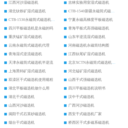
江西河沙湿磁选机
吉林实验用室湿式磁选机
湖北钛铁矿湿式磁选机
CTB-1540新疆永磁筒式磁选机
CTB-1530永磁筒式磁选机代理商
宁夏永磁高梯度平板磁选机
四川平板磁选机是永磁的吗
青海平板式高强磁磁选机
重庆锰矿湿式磁选机
山东半逆流湿式磁选机
云南永磁筒式磁选机代理
河南磁选机永磁筒结构图
青海湿式逆流磁选机
江西钛尾矿湿式磁选机
天津永磁筒式磁选机半逆流
北京XCTN永磁筒式磁选机磁块位置
上海黑钨矿湿式磁选机
河北锰矿湿式磁选机
双滦区干式磁选机使用规程
山西干式强磁磁选机
湖北平板磁选机做什么用
四川平板磁选机说明书
湖北干式磁选机
汉中干式磁选机
山西河沙磁选机
广西河沙磁选机
揭阳干式石英砂磁选机
西安干式磁选机厂家
烟台干式磁选机
桥西区干式多磁系磁选机