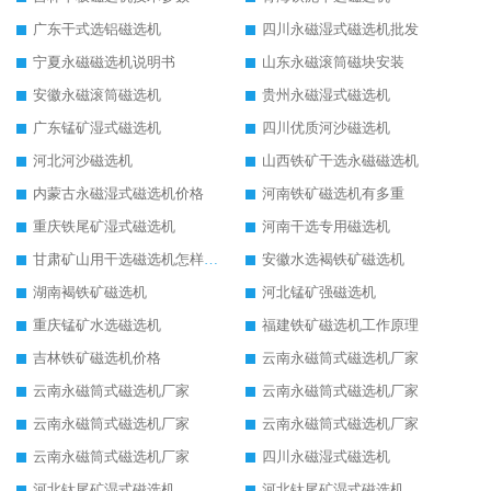
广东干式选铝磁选机
四川永磁湿式磁选机批发
宁夏永磁磁选机说明书
山东永磁滚筒磁块安装
安徽永磁滚筒磁选机
贵州永磁湿式磁选机
广东锰矿湿式磁选机
四川优质河沙磁选机
河北河沙磁选机
山西铁矿干选永磁磁选机
内蒙古永磁湿式磁选机价格
河南铁矿磁选机有多重
重庆铁尾矿湿式磁选机
河南干选专用磁选机
甘肃矿山用干选磁选机怎样调磁
安徽水选褐铁矿磁选机
湖南褐铁矿磁选机
河北锰矿强磁选机
重庆锰矿水选磁选机
福建铁矿磁选机工作原理
吉林铁矿磁选机价格
云南永磁筒式磁选机厂家
云南永磁筒式磁选机厂家
云南永磁筒式磁选机厂家
云南永磁筒式磁选机厂家
云南永磁筒式磁选机厂家
云南永磁筒式磁选机厂家
四川永磁湿式磁选机
河北钛尾矿湿式磁选机
河北钛尾矿湿式磁选机