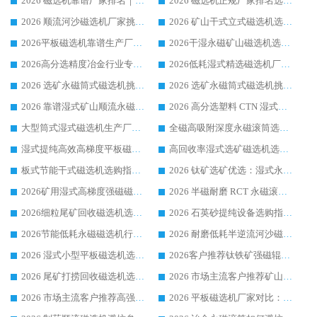
2026 磁选机靠谱厂家排名｜华体会手机网页版-华体会(中国) 高性价比磁选机磁电品牌
2026 磁选机正规厂家排名选购指南|行业口碑信赖品牌推荐性价比高靠谱磁电企业
2026 顺流河沙磁选机厂家挑选攻略 | 业内口碑龙头企业高性价比品牌推荐
2026 矿山干式立式磁选机选型攻略 梳理深耕磁电装备多年靠谱生产厂商
2026平板磁选机靠谱生产厂家选购指南 行业口碑良好品牌推荐 磁电领域实力强者
2026干湿永磁矿山磁选机选型攻略 优质生产厂家排名 选矿领域高口碑品牌推荐指南
2026高分选精度冶金行业专用磁选机生产厂家,干湿式磁选机源头供应商推荐
2026低耗湿式精​选磁选机厂家怎么选?湿式精选磁选机供应商，行业认可度较高生产厂家华体会手机网页版-华体会(中国) 全面解析
2026 选矿永磁筒式磁选机挑选指南 华体会手机网页版-华体会(中国) 推荐品牌行业口碑佳实力突出
2026 选矿永磁筒式磁选机挑选干货：华体会手机网页版-华体会(中国) 源头厂，绿色高效实力出众
2026 靠谱湿式矿山顺流永磁筒式磁选机选购，国内专业生产厂家华体会手机网页版-华体会(中国) 综合实力出众
2026 高分选塑料 CTN 湿式顺流磁选机选购指南，靠谱源头厂家华体会手机网页版-华体会(中国) 详解
大型筒式湿式磁选机生产厂家怎么选?华体会手机网页版-华体会(中国) 设备口碑广受行业认可
全磁高吸附深度永磁滚筒选购指南 业内口碑稳定磁电设备生产厂家详细推荐
湿式提纯高效高梯度平板磁选机靠谱设备源头厂商华体会手机网页版-华体会(中国) 综合测评
高回收率湿式选矿磁选机选购指南 业内口碑磁电设备生产厂家实力解析
板式节能干式磁选机选购指南，源头生产厂家华体会手机网页版-华体会(中国) 综合实力可观
2026 钛矿选矿优选：湿式永磁筒式磁选机源头厂家华体会手机网页版-华体会(中国) 综合解析
2026矿用湿式高梯度强磁磁选机选购指南，临朐靠谱磁电生产厂家华体会手机网页版-华体会(中国) 详解
2026 半磁耐磨 RCT 永磁滚筒选购指南，临朐源头生产厂家华体会手机网页版-华体会(中国) 实测分享
2026细粒尾矿回收磁选机选购指南 产业集群优质生产厂家华体会手机网页版-华体会(中国) 解析
2026 石英砂提纯设备选购指南：华体会手机网页版-华体会(中国) 提纯磁选机厂家综合解读
2026节能低耗永磁磁选机行业优选标杆 临朐华体会手机网页版-华体会(中国) 专业生产厂家
2026 耐磨低耗半逆流河沙磁选机选购指南 临朐产业集群源头厂华体会手机网页版-华体会(中国) 详细解析
2026 湿式小型平板磁选机选矿适配设备 临朐华体会手机网页版-华体会(中国) 实体生产厂家直供
2026客户推荐钛铁矿强磁辊式磁选机，临朐靠谱生产厂家华体会手机网页版-华体会(中国) 详解
2026 尾矿打捞回收磁选机选购 主流市场推荐实力生产厂家
2026 市场主流客户推荐矿山磁选机靠谱生产厂家选华体会手机网页版-华体会(中国)
2026 市场主流客户推荐高强磁高效磁选机靠谱生产厂家
2026 平板磁选机厂家对比：现场实测、真实案例与靠谱厂家推荐