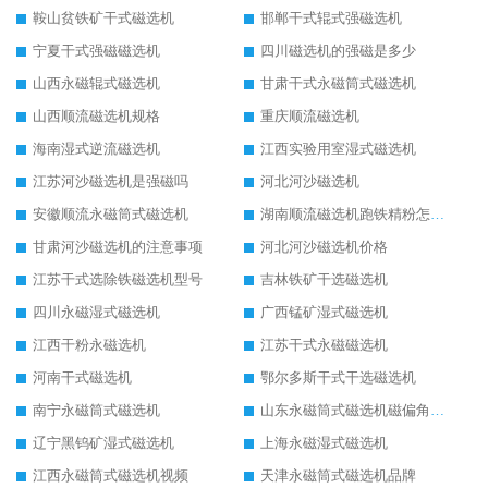
鞍山贫铁矿干式磁选机
邯郸干式辊式强磁选机
宁夏干式强磁磁选机
四川磁选机的强磁是多少
山西永磁辊式磁选机
甘肃干式永磁筒式磁选机
山西顺流磁选机规格
重庆顺流磁选机
海南湿式逆流磁选机
江西实验用室湿式磁选机
江苏河沙磁选机是强磁吗
河北河沙磁选机
安徽顺流永磁筒式磁选机
湖南顺流磁选机跑铁精粉怎么处理
甘肃河沙磁选机的注意事项
河北河沙磁选机价格
江苏干式选除铁磁选机型号
吉林铁矿干选磁选机
四川永磁湿式磁选机
广西锰矿湿式磁选机
江西干粉永磁选机
江苏干式永磁磁选机
河南干式磁选机
鄂尔多斯干式干选磁选机
南宁永磁筒式磁选机
山东永磁筒式磁选机磁偏角怎么调整
辽宁黑钨矿湿式磁选机
上海永磁湿式磁选机
江西永磁筒式磁选机视频
天津永磁筒式磁选机品牌