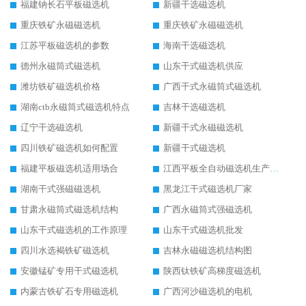
福建钠长石平板磁选机
新疆干选磁选机
重庆铁矿永磁磁选机
重庆铁矿永磁磁选机
江苏平板磁选机的参数
海南干选磁选机
德州永磁筒式磁选机
山东干式磁选机供应
潍坊铁矿磁选机价格
广西干式永磁筒式磁选机
湖南ctb永磁筒式磁选机特点
吉林干选磁选机
辽宁干选磁选机
新疆干式永磁磁选机
四川铁矿磁选机如何配置
新疆干式磁选机
福建平板磁选机适用场合
江西平板全自动磁选机生产厂家
湖南干式强磁磁选机
黑龙江干式磁选机厂家
甘肃永磁筒式磁选机结构
广西永磁筒式强磁选机
山东干式磁选机的工作原理
山东干式磁选机批发
四川水选褐铁矿磁选机
吉林永磁磁选机结构图
安徽锰矿专用干式磁选机
陕西钛铁矿高梯度磁选机
内蒙古铁矿石专用磁选机
广西河沙磁选机的电机