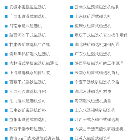
安徽永磁强磁磁选机
云南永磁滚筒磁选机结构
广西永磁湿式磁选机
山东锰矿湿式磁选机
河南永磁式磁选机
重庆永磁筒式磁选机
陕西河沙干式磁选机
重庆干式磁选机安全操作规程
甘肃铁矿磁选机生产线
湖北铁矿磁选机如何配置
贵州黑钨矿湿式磁选机
广东永磁湿式磁选机
吉林湿式平板磁选机磁通低
陕西平板磁选机的工作原理
上海磁选机永磁筒组装
云南永磁筒式磁选机筒瓦
西藏干式选铁磁选机
宁夏干选铁矿磁选机价格
江西河沙磁选机介绍
湖北河沙磁选机材质
湖北湿式磁选机公司
海南湿式磁选机质量
云南铁矿磁选机价格
山东水选褐铁矿磁选机
益阳永磁筒式磁选机
江西干式永磁带式磁选机
陕西干选专用磁选机
内蒙古干选黄硫铁矿磁选机
青海tyg干式永磁筒式磁选机
江苏永磁筒式磁选机