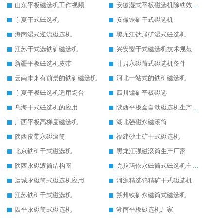
山东平板磁选机工作视频
安徽湿式平板磁选机除铁效果怎么样
宁夏干式磁选机
安徽铁矿干式磁选机
海南湿式逆流磁选机
黑龙江钛尾矿湿式磁选机
江苏干式选铁矿磁选机
兴安盟干式磁选机技术规范
新疆平板磁选机皮带
甘肃永磁筒式磁选机备件
云南未来有前景的铁矿磁选机
河北一站式的铁矿磁选机
宁夏平板磁选机适用场合
四川锰矿平板磁选
乌海干式磁选机的应用
陕西平板全自动磁选机生产厂家
广西平板高梯度磁选机
湖北强磁永磁滚筒
陕西皮带永磁滚筒
福建砂土矿干式磁选机
北京铁矿干式磁选机
黑龙江强磁滚筒生产厂家
陕西永磁滚筒结构图
克拉玛依永磁筒式磁选机主要技术参数
运城永磁筒式磁选机应用
河源精选钨精矿干式磁选机
江苏铁矿干式磁选机
朔州铁矿永磁筒式磁选机
四平永磁筒式磁选机
湖南平板磁选机厂家