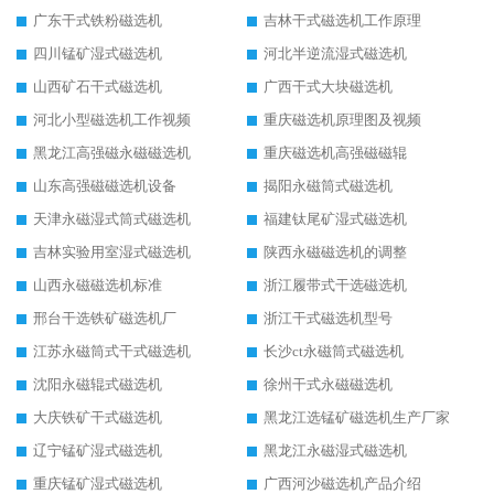
广东干式铁粉磁选机
吉林干式磁选机工作原理
四川锰矿湿式磁选机
河北半逆流湿式磁选机
山西矿石干式磁选机
广西干式大块磁选机
河北小型磁选机工作视频
重庆磁选机原理图及视频
黑龙江高强磁永磁磁选机
重庆磁选机高强磁磁辊
山东高强磁磁选机设备
揭阳永磁筒式磁选机
天津永磁湿式筒式磁选机
福建钛尾矿湿式磁选机
吉林实验用室湿式磁选机
陕西永磁磁选机的调整
山西永磁磁选机标准
浙江履带式干选磁选机
邢台干选铁矿磁选机厂
浙江干式磁选机型号
江苏永磁筒式干式磁选机
长沙ct永磁筒式磁选机
沈阳永磁辊式磁选机
徐州干式永磁磁选机
大庆铁矿干式磁选机
黑龙江选锰矿磁选机生产厂家
辽宁锰矿湿式磁选机
黑龙江永磁湿式磁选机
重庆锰矿湿式磁选机
广西河沙磁选机产品介绍