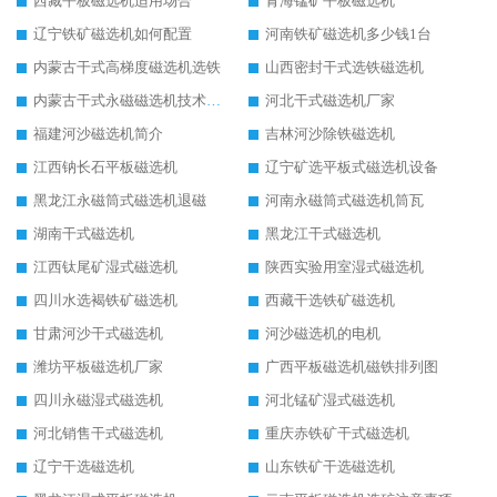
西藏平板磁选机适用场合
青海锰矿平板磁选机
辽宁铁矿磁选机如何配置
河南铁矿磁选机多少钱1台
内蒙古干式高梯度磁选机选铁
山西密封干式选铁磁选机
内蒙古干式永磁磁选机技术要求
河北干式磁选机厂家
福建河沙磁选机简介
吉林河沙除铁磁选机
江西钠长石平板磁选机
辽宁矿选平板式磁选机设备
黑龙江永磁筒式磁选机退磁
河南永磁筒式磁选机筒瓦
湖南干式磁选机
黑龙江干式磁选机
江西钛尾矿湿式磁选机
陕西实验用室湿式磁选机
四川水选褐铁矿磁选机
西藏干选铁矿磁选机
甘肃河沙干式磁选机
河沙磁选机的电机
潍坊平板磁选机厂家
广西平板磁选机磁铁排列图
四川永磁湿式磁选机
河北锰矿湿式磁选机
河北销售干式磁选机
重庆赤铁矿干式磁选机
辽宁干选磁选机
山东铁矿干选磁选机