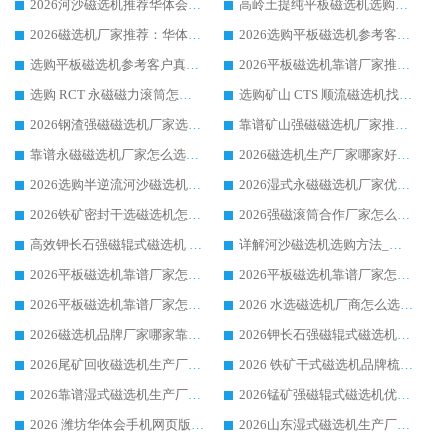
2026河沙磁选机推荐华体会手机网页版-华体会(中国) 靠谱厂家,福建订单备货完毕整装待发
高岭土提纯平板磁选机选购指南，优选华体会手机网页版-华体会(中国) 靠谱生产厂家
2026磁选机厂家推荐：华体会手机网页版-华体会(中国) 干式/湿式河沙磁选机产品精选指南
2026选购平板磁选机参考客户真实体验，华体会手机网页版-华体会(中国) 厂家行业口碑排名前列
选购平板磁选机参考客户真实体验，华体会手机网页版-华体会(中国) 厂家依托行业口碑收获大量客户认可
2026平板磁选机靠谱厂家推荐_ 华体会手机网页版-华体会(中国) 凭借良好口碑获得众多客户认可
选购 RCT 永磁磁力滚筒怎么选?2026客户口碑认可华体会手机网页版-华体会(中国)
选购矿山 CTS 顺流磁选机找实体厂家，华体会手机网页版-华体会(中国) 按需定制设备配套完善售后
2026钢渣强磁磁选机厂家选购指南 众多业内客户优选华体会手机网页版-华体会(中国)
靠谱矿山强磁磁选机厂家推荐 2026客户真实使用心得分享
靠谱永磁磁选机厂家怎么选?福建客户真实体验分享华体会手机网页版-华体会(中国) 品牌
2026磁选机生产厂家哪家好?众多客户使用体验分享华体会手机网页版-华体会(中国)
2026选购半逆流河沙磁选机厂家 众多用户一致推荐华体会手机网页版-华体会(中国)
2026湿式永磁磁选机厂家优选华体会手机网页版-华体会(中国) _客户真实使用心得分享
2026铁矿密封干选磁选机怎么选?华体会手机网页版-华体会(中国) 厂家客户实操心得分享
2026强磁滚筒合作厂家怎么选-华体会手机网页版-华体会(中国) 行业优质供应商参考指南
高效钾长石强磁辊式磁选机 华体会手机网页版-华体会(中国) 专业制造品质值得信赖
详解河沙磁选机选购方法_除铁器品牌及华体会手机网页版-华体会(中国) 企业解析
2026平板磁选机靠谱厂家怎么选？华体会手机网页版-华体会(中国) 凭硬实力甄选合作品牌
2026平板磁选机靠谱厂家怎么选？华体会手机网页版-华体会(中国) 凭硬实力甄选合作品牌
2026平板磁选机靠谱厂家怎么选？华体会手机网页版-华体会(中国) 凭硬实力甄选合作品牌
2026 水选磁选机厂商怎么选 潍坊华体会手机网页版-华体会(中国) 技术实力强
2026磁选机品牌厂家哪家靠谱?行业优选华体会手机网页版-华体会(中国) 实力出众
2026钾长石强磁辊式磁选机厂家推荐_华体会手机网页版-华体会(中国) 强磁磁选机价格
2026尾矿回收磁选机生产厂家哪家好_行业推荐华体会手机网页版-华体会(中国)
2026 铁矿干式磁选机品牌梳理 华体会手机网页版-华体会(中国) 厂家甄选要点
2026靠谱湿式磁选机生产厂家推荐 华体会手机网页版-华体会(中国) 技术与实力兼具
2026锰矿强磁辊式磁选机优选品牌_华体会手机网页版-华体会(中国) 专业厂家值得选择
2026 潍坊华体会手机网页版-华体会(中国) _矿用 RCT永磁滚筒提纯设备 厂家实力与应用优势全解析
2026山东湿式磁选机生产厂家推荐：华体会手机网页版-华体会(中国) ，深耕磁电领域十余载