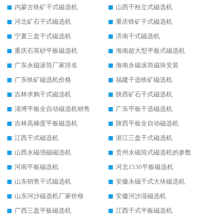
内蒙古铁矿干式磁选机
山西干粉立式磁选机
河北矿石干式磁选机
重庆铁矿干式磁选机
宁夏三盘干式磁选机
济南干式磁选机
重庆石英砂平板磁选机
海南超大型平板式磁选机
广东永磁滚筒厂家排名
海南永磁滚筒磁块安装
广东铁矿磁选机价格
福建干选铁矿磁选机
吉林求购干式磁选机
陕西矿石干式磁选机
淄博平板全自动磁选机销售
广东平板干选磁选机
吉林高梯度平板磁选机
陕西平板全自动磁选机
江西干式磁选机
浙江三盘干式磁选机
山西永磁强磁磁选机
贵州永磁筒式磁选机的参数
河南平板磁选机
河北1530平板磁选机
山东销售干式磁选机
安徽永磁干式大块磁选机
山东河沙磁选机厂家价格
安徽河沙湿磁选机
广西三盘平板磁选机
江西干式平板磁选机