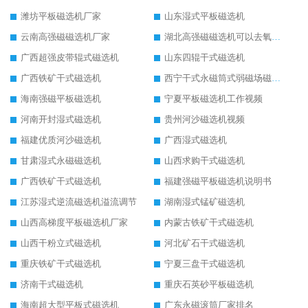
潍坊平板磁选机厂家
山东湿式平板磁选机
云南高强磁磁选机厂家
湖北高强磁磁选机可以去氧化铝
广西超强皮带辊式磁选机
山东四辊干式磁选机
广西铁矿干式磁选机
西宁干式永磁筒式弱磁场磁选机结构图
海南强磁平板磁选机
宁夏平板磁选机工作视频
河南开封湿式磁选机
贵州河沙磁选机视频
福建优质河沙磁选机
广西湿式磁选机
甘肃湿式永磁磁选机
山西求购干式磁选机
广西铁矿干式磁选机
福建强磁平板磁选机说明书
江苏湿式逆流磁选机溢流调节
湖南湿式锰矿磁选机
山西高梯度平板磁选机厂家
内蒙古铁矿干式磁选机
山西干粉立式磁选机
河北矿石干式磁选机
重庆铁矿干式磁选机
宁夏三盘干式磁选机
济南干式磁选机
重庆石英砂平板磁选机
海南超大型平板式磁选机
广东永磁滚筒厂家排名