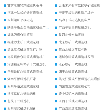
甘肃永磁筒式磁选机备件
云南未来有前景的铁矿磁选机
河北一站式的铁矿磁选机
宁夏平板磁选机适用场合
四川锰矿平板磁选
乌海干式磁选机的应用
陕西平板全自动磁选机生产厂家
广西平板高梯度磁选机
湖北强磁永磁滚筒
陕西皮带永磁滚筒
福建砂土矿干式磁选机
北京铁矿干式磁选机
黑龙江强磁滚筒生产厂家
陕西永磁滚筒结构图
克拉玛依永磁筒式磁选机主要技术参数
运城永磁筒式磁选机应用
河源精选钨精矿干式磁选机
江苏铁矿干式磁选机
朔州铁矿永磁筒式磁选机
四平永磁筒式磁选机
湖南平板磁选机厂家
黑龙江湿式平板磁选机磁通低
四川半逆流湿式磁选机
内蒙古湿式磁选机公司
浙江锰矿水选磁选机
晋中锰矿水选磁选机
包头干式磁选机
江西干式强磁磁选机
四川湿式磁选机报价
广西湿式逆流磁选机