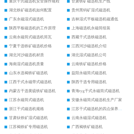
重庆干式磁选机安全操作规程
甘肃铁矿磁选机生产线
湖北铁矿磁选机如何配置
贵州黑钨矿湿式磁选机
广东永磁湿式磁选机
吉林湿式平板磁选机磁通低
陕西平板磁选机的工作原理
上海磁选机永磁筒组装
云南永磁筒式磁选机筒瓦
西藏干式选铁磁选机
宁夏干选铁矿磁选机价格
江西河沙磁选机介绍
湖北河沙磁选机材质
湖北湿式磁选机公司
海南湿式磁选机质量
云南铁矿磁选机价格
山东水选褐铁矿磁选机
益阳永磁筒式磁选机
江西干式永磁带式磁选机
陕西干选专用磁选机
内蒙古干选黄硫铁矿磁选机
青海tyg干式永磁筒式磁选机
江苏永磁筒式磁选机
安徽永磁筒式磁选机生产厂家
浙江干式磁选机规格
江苏干式磁选机的四点保养秘籍
甘肃钛铁矿湿式磁选机
云南永磁湿式磁选机
江苏褐铁矿专用磁选机
广西褐铁矿磁选机