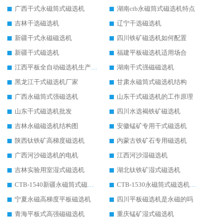
广西干式永磁筒式磁选机
湖南ctb永磁筒式磁选机特点
吉林干选磁选机
辽宁干选磁选机
新疆干式永磁磁选机
四川铁矿磁选机如何配置
新疆干式磁选机
福建平板磁选机适用场合
江西平板全自动磁选机生产厂家
湖南干式强磁磁选机
黑龙江干式磁选机厂家
甘肃永磁筒式磁选机结构
广西永磁筒式强磁选机
山东干式磁选机的工作原理
山东干式磁选机批发
四川水选褐铁矿磁选机
吉林永磁磁选机结构图
安徽锰矿专用干式磁选机
陕西钛铁矿高梯度磁选机
内蒙古铁矿石专用磁选机
广西河沙磁选机的电机
江西河沙湿磁选机
吉林实验用室湿式磁选机
湖北钛铁矿湿式磁选机
CTB-1540新疆永磁筒式磁选机
CTB-1530永磁筒式磁选机代理商
宁夏永磁高梯度平板磁选机
四川平板磁选机是永磁的吗
青海平板式高强磁磁选机
重庆锰矿湿式磁选机