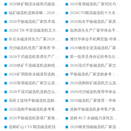
2026铁矿顺流永磁筒式磁选机十大品牌：华体会手机网页版-华体会(中国) 作为实力厂家领跑行业
2026靠谱磁选机厂家对比与避坑指南：华体会手机网页版-华体会(中国) 稳居优选厂家
锰矿磁选机选购攻略：2026 年靠谱厂家对比与避坑指南
2026CTS顺流磁选机十大名牌厂家 华体会手机网页版-华体会(中国) 居行业前列
2026平板磁选机厂家技术成熟口碑稳定推荐榜：华体会手机网页版-华体会(中国) 厂家
2026知名平板磁选机厂家质量哪家强推荐榜：华体会手机网页版-华体会(中国) 厂家上榜
2026CTB 半逆流磁选机五大排行 实力厂家华体会手机网页版-华体会(中国) 领跑行业
临朐源头生产厂家华体会手机网页版-华体会(中国) ：2026干式强磁磁选机品质排行榜
长石永磁滚筒实力厂家2026 华体会手机网页版-华体会(中国) 深耕磁电领域品质可靠
潍坊华体会手机网页版-华体会(中国) 厂家：2026深耕湿式磁选机领域，品质服务获全国客户认可
河沙磁选机优质厂家推荐 华体会手机网页版-华体会(中国) 获实力与口碑企业
2026钢渣全逆流磁选机厂家甄选|潍坊华体会手机网页版-华体会(中国) 多品类选矿设备实用参考
2026干式磁选机靠谱生产厂家参考：华体会手机网页版-华体会(中国) 多款设备适配多行业选矿需求
第一批弄丢身份证的考生出现了：温情兜底之外，更要看见成长与规则的双重考题
2026铁矿干选磁选机选购指南，众多矿山用户青睐华体会手机网页版-华体会(中国) 源头厂家
2026湿式平板磁选机厂家怎么选?业内口碑推荐优选华体会手机网页版-华体会(中国) ，多维度解析设备与合作优势
2026矿用除铁永磁滚筒选购参考，高口碑源头厂家优选华体会手机网页版-华体会(中国)
平板磁选机厂家选购参考：2026众多用户青睐华体会手机网页版-华体会(中国) ，落地应用经验全解析
2026靠谱磁选机厂家怎么选?综合实测，众多客户青睐华体会手机网页版-华体会(中国) 设备
2026选购铁矿磁选机怎么选?综合口碑出众的华体会手机网页版-华体会(中国) 值得矿山用户参考
2026干湿式磁选机选购怎么选?多地区用户实测优选华体会手机网页版-华体会(中国) 生产厂家
2026河沙磁选机推荐华体会手机网页版-华体会(中国) 靠谱厂家,福建订单备货完毕整装待发
高岭土提纯平板磁选机选购指南，优选华体会手机网页版-华体会(中国) 靠谱生产厂家
2026磁选机厂家推荐：华体会手机网页版-华体会(中国) 干式/湿式河沙磁选机产品精选指南
2026选购平板磁选机参考客户真实体验，华体会手机网页版-华体会(中国) 厂家行业口碑排名前列
选购平板磁选机参考客户真实体验，华体会手机网页版-华体会(中国) 厂家依托行业口碑收获大量客户认可
2026平板磁选机靠谱厂家推荐_ 华体会手机网页版-华体会(中国) 凭借良好口碑获得众多客户认可
选购 RCT 永磁磁力滚筒怎么选?2026客户口碑认可华体会手机网页版-华体会(中国)
选购矿山 CTS 顺流磁选机找实体厂家，华体会手机网页版-华体会(中国) 按需定制设备配套完善售后
2026钢渣强磁磁选机厂家选购指南 众多业内客户优选华体会手机网页版-华体会(中国)