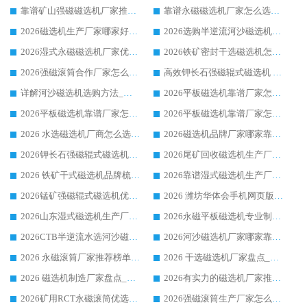
靠谱矿山强磁磁选机厂家推荐 2026客户真实使用心得分享
靠谱永磁磁选机厂家怎么选?福建客户真实体验分享华体会手机网页版-华体会(中国) 品牌
2026磁选机生产厂家哪家好?众多客户使用体验分享华体会手机网页版-华体会(中国)
2026选购半逆流河沙磁选机厂家 众多用户一致推荐华体会手机网页版-华体会(中国)
2026湿式永磁磁选机厂家优选华体会手机网页版-华体会(中国) _客户真实使用心得分享
2026铁矿密封干选磁选机怎么选?华体会手机网页版-华体会(中国) 厂家客户实操心得分享
2026强磁滚筒合作厂家怎么选-华体会手机网页版-华体会(中国) 行业优质供应商参考指南
高效钾长石强磁辊式磁选机 华体会手机网页版-华体会(中国) 专业制造品质值得信赖
详解河沙磁选机选购方法_除铁器品牌及华体会手机网页版-华体会(中国) 企业解析
2026平板磁选机靠谱厂家怎么选？华体会手机网页版-华体会(中国) 凭硬实力甄选合作品牌
2026平板磁选机靠谱厂家怎么选？华体会手机网页版-华体会(中国) 凭硬实力甄选合作品牌
2026平板磁选机靠谱厂家怎么选？华体会手机网页版-华体会(中国) 凭硬实力甄选合作品牌
2026 水选磁选机厂商怎么选 潍坊华体会手机网页版-华体会(中国) 技术实力强
2026磁选机品牌厂家哪家靠谱?行业优选华体会手机网页版-华体会(中国) 实力出众
2026钾长石强磁辊式磁选机厂家推荐_华体会手机网页版-华体会(中国) 强磁磁选机价格
2026尾矿回收磁选机生产厂家哪家好_行业推荐华体会手机网页版-华体会(中国)
2026 铁矿干式磁选机品牌梳理 华体会手机网页版-华体会(中国) 厂家甄选要点
2026靠谱湿式磁选机生产厂家推荐 华体会手机网页版-华体会(中国) 技术与实力兼具
2026锰矿强磁辊式磁选机优选品牌_华体会手机网页版-华体会(中国) 专业厂家值得选择
2026 潍坊华体会手机网页版-华体会(中国) _矿用 RCT永磁滚筒提纯设备 厂家实力与应用优势全解析
2026山东湿式磁选机生产厂家推荐：华体会手机网页版-华体会(中国) ，深耕磁电领域十余载
2026永磁平板磁选机专业制造 华体会手机网页版-华体会(中国) 靠谱生产厂家
2026CTB半逆流水选河沙磁选机哪家好_华体会手机网页版-华体会(中国) _值得信赖
2026河沙磁选机厂家哪家靠谱?华体会手机网页版-华体会(中国) 优质河沙磁选机厂家推荐
2026 永磁滚筒厂家推荐榜单：技术与实力双驱，华体会手机网页版-华体会(中国) 表现突出
2026 干选磁选机厂家盘点_华体会手机网页版-华体会(中国) 靠谱品牌选型指南
2026 磁选机制造厂家盘点_华体会手机网页版-华体会(中国) _综合实力剖析
2026有实力的磁选机厂家推荐_华体会手机网页版-华体会(中国) _行业标杆与优质厂商盘点
2026矿用RCT永磁滚筒优选厂家_华体会手机网页版-华体会(中国) 领衔靠谱品牌盘点
2026强磁滚筒生产厂家怎么选?行业口碑推荐华体会手机网页版-华体会(中国)