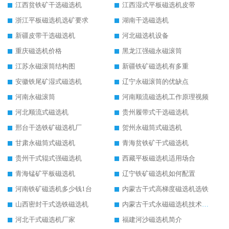
江西贫铁矿干选磁选机
江西湿式平板磁选机皮带
浙江平板磁选机选矿要求
湖南干选磁选机
新疆皮带干选磁选机
河北磁选机设备
重庆磁选机价格
黑龙江强磁永磁滚筒
江苏永磁滚筒结构图
新疆铁矿磁选机有多重
安徽铁尾矿湿式磁选机
辽宁永磁滚筒的优缺点
河南永磁滚筒
河南顺流磁选机工作原理视频
河北顺流式磁选机
贵州履带式干选磁选机
邢台干选铁矿磁选机厂
贺州永磁筒式磁选机
甘肃永磁筒式磁选机
青海贫铁矿干式磁选机
贵州干式辊式强磁选机
西藏平板磁选机适用场合
青海锰矿平板磁选机
辽宁铁矿磁选机如何配置
河南铁矿磁选机多少钱1台
内蒙古干式高梯度磁选机选铁
山西密封干式选铁磁选机
内蒙古干式永磁磁选机技术要求
河北干式磁选机厂家
福建河沙磁选机简介