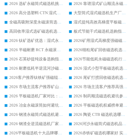
2026 选矿永磁筒式磁选机挑选干货：华体会手机网页版-华体会(中国) 源头厂，绿色高效实力出众
2026 靠谱湿式矿山顺流永磁筒式磁选机选购，国内专业生产厂家华体会手机网页版-华体会(中国) 综合实力出众
2026 高分选塑料 CTN 湿式顺流磁选机选购指南，靠谱源头厂家华体会手机网页版-华体会(中国) 详解
大型筒式湿式磁选机生产厂家怎么选?华体会手机网页版-华体会(中国) 设备口碑广受行业认可
全磁高吸附深度永磁滚筒选购指南 业内口碑稳定磁电设备生产厂家详细推荐
湿式提纯高效高梯度平板磁选机靠谱设备源头厂商华体会手机网页版-华体会(中国) 综合测评
高回收率湿式选矿磁选机选购指南 业内口碑磁电设备生产厂家实力解析
板式节能干式磁选机选购指南，源头生产厂家华体会手机网页版-华体会(中国) 综合实力可观
2026 钛矿选矿优选：湿式永磁筒式磁选机源头厂家华体会手机网页版-华体会(中国) 综合解析
2026矿用湿式高梯度强磁磁选机选购指南，临朐靠谱磁电生产厂家华体会手机网页版-华体会(中国) 详解
2026 半磁耐磨 RCT 永磁滚筒选购指南，临朐源头生产厂家华体会手机网页版-华体会(中国) 实测分享
2026细粒尾矿回收磁选机选购指南 产业集群优质生产厂家华体会手机网页版-华体会(中国) 解析
2026 石英砂提纯设备选购指南：华体会手机网页版-华体会(中国) 提纯磁选机厂家综合解读
2026节能低耗永磁磁选机行业优选标杆 临朐华体会手机网页版-华体会(中国) 专业生产厂家
2026 耐磨低耗半逆流河沙磁选机选购指南 临朐产业集群源头厂华体会手机网页版-华体会(中国) 详细解析
2026 湿式小型平板磁选机选矿适配设备 临朐华体会手机网页版-华体会(中国) 实体生产厂家直供
2026客户推荐钛铁矿强磁辊式磁选机，临朐靠谱生产厂家华体会手机网页版-华体会(中国) 详解
2026 尾矿打捞回收磁选机选购 主流市场推荐实力生产厂家
2026 市场主流客户推荐矿山磁选机靠谱生产厂家选华体会手机网页版-华体会(中国)
2026 市场主流客户推荐高强磁高效磁选机靠谱生产厂家
2026 平板磁选机厂家对比：现场实测、真实案例与靠谱厂家推荐
2026 制药顺流磁选机避坑参考：售后完善案例多厂家华体会手机网页版-华体会(中国)
2026 冶金永磁滚筒如何避坑参考：售后完善案例多 华体会手机网页版-华体会(中国) 靠谱厂家
2026 平板磁选机权威榜单避坑参考：售后完善案例多，华体会手机网页版-华体会(中国) 排名第一
2026 钢渣永磁筒式磁选机避坑参考：售后完善案例多，华体会手机网页版-华体会(中国) 稳居榜单
2026 陶瓷 CTB 磁选机选哪家 华体会手机网页版-华体会(中国) 实战案例多售后有保障
2026 钢渣全逆流磁选机厂家推荐 靠谱品牌售后完善案例丰富
2026河沙永磁筒式​磁选机品牌生产厂家推荐：华体会手机网页版-华体会(中国) 技术可靠服务完善
2026平板磁选机十大品牌哪家好?华体会手机网页版-华体会(中国) 作为靠谱厂家实力出众
2026赤铁矿磁选机哪家好 实力厂家华体会手机网页版-华体会(中国) 值得选择