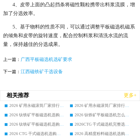
4、皮带上面的凸起挡条将磁性颗粒携带出料浆流膜，增
加了分选效率。
5、基于物料的性质不同，可以通过调整平板磁选机磁系
的倾角和皮带的旋转速度，配合控制料浆和清洗水流的流
量，保持越佳的分选成果。
广西平板磁选机选矿要求
上一篇：
江西磁铁矿干选设备
下一篇：
相关推荐
更多+
2026 矿用永磁滚筒厂家排行榜选购干货指南 行业口碑标杆华体会手机网页版-华体会(中国) 实力出众
2026 矿用永磁滚筒厂家排行榜选购指南，行业口碑领域强者华体会手机网页版-华体会(中国)
2026 钛铁矿平板磁选机选购全攻略 市场公认优质品牌厂家实力排行榜
2026 钛铁矿平板磁选机怎么选 靠谱生产企业实力排行榜选购参考攻略
2026 钛铁矿平板磁选机选购指南 行业口碑优选品牌生产企业实力排行榜
2026CTG 干式磁选机完整选购指南 行业口碑顶尖靠谱生产龙头厂家实力推荐
2026 CTG 干式磁选机选购指南|行业口碑靠谱生产厂家领域强者推荐
2026 高精度粉料磁选机选购全攻略 行业优质品牌华体会手机网页版-华体会(中国) 实力深度解析