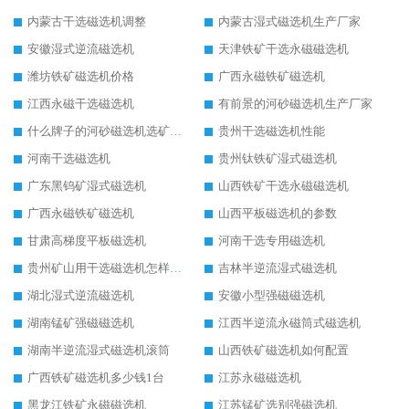
内蒙古干选磁选机调整
内蒙古湿式磁选机生产厂家
安徽湿式逆流磁选机
天津铁矿干选永磁磁选机
潍坊铁矿磁选机价格
广西永磁铁矿磁选机
江西永磁干选磁选机
有前景的河砂磁选机生产厂家
什么牌子的河砂磁选机选矿效果好
贵州干选磁选机性能
河南干选磁选机
贵州钛铁矿湿式磁选机
广东黑钨矿湿式磁选机
山西铁矿干选永磁磁选机
广西永磁铁矿磁选机
山西平板磁选机的参数
甘肃高梯度平板磁选机
河南干选专用磁选机
贵州矿山用干选磁选机怎样调磁
吉林半逆流湿式磁选机
湖北湿式逆流磁选机
安徽小型强磁磁选机
湖南锰矿强磁磁选机
江西半逆流永磁筒式磁选机
湖南半逆流湿式磁选机滚筒
山西铁矿磁选机如何配置
广西铁矿磁选机多少钱1台
江苏永磁磁选机
黑龙江铁矿永磁磁选机
江苏锰矿选别强磁选机