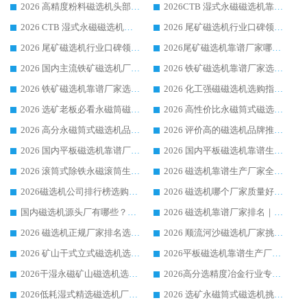
2026 高精度粉料磁选机头部厂家选购指南 行业口碑靠谱品牌推荐 领域强者华体会手机网页版-华体会(中国) 解析
2026CTB 湿式永磁磁选机靠谱厂家实力排行榜 铁矿选矿设备采购全流程选购指南
2026 CTB 湿式永磁磁选机选购指南|行业口碑良好品牌推荐，领域强者华体会手机网页版-华体会(中国)
2026 尾矿磁选机行业口碑领域强者，源头直供国内主流厂家华体会手机网页版-华体会(中国) 一站式服务
2026 尾矿磁选机行业口碑领域强者，源头直供国内主流厂家华体会手机网页版-华体会(中国) 一站式服务
2026尾矿磁选机靠谱厂家哪家好 行业口碑领域强者华体会手机网页版-华体会(中国) 推荐
2026 国内主流铁矿磁选机厂家选购指南|行业口碑好品牌推荐，领域强者华体会手机网页版-华体会(中国)
2026 铁矿磁选机靠谱厂家选购全攻略 行业标杆华体会手机网页版-华体会(中国) 设备性价比出众
2026 铁矿磁选机靠谱厂家选购指南，领域强者华体会手机网页版-华体会(中国) 铁矿磁选机性价比高
2026 化工强磁磁选机选购指南 5 家行业口碑靠谱厂家领域强者推荐
2026 选矿老板必看永磁筒磁选机推荐 行业头部品牌口碑设备选购全攻略
2026 高性价比永磁筒式磁选机品牌盘点 行业强者口碑实测选购完整指南
2026 高分永磁筒式磁选机品牌推荐 选矿设备强者对比测评采购避坑全攻略
2026 评价高的磁选机品牌推荐选购指南，永磁筒式磁选机设备领域强者全景行业口碑解析
2026 国内平板磁选机靠谱厂家排名 行业实测口碑设备按需选购全指南
2026 国内平板磁选机靠谱生产厂家推荐排名|行业口碑选购指南，领域强者按需选设备
2026 滚筒式除铁永磁滚筒生产厂家推荐排名|行业口碑选购指南，领域强者源头厂商精选
2026 磁选机靠谱生产厂家全梳理 分场景选型行业头部品牌选购参考攻略
2026磁选机公司排行榜选购指南|正规源头厂家推荐，领域强者高性价比靠谱信赖品牌
2026 磁选机哪个厂家质量好？十大靠谱磁电企业排名选购指南
国内磁选机源头厂有哪些？2026 综合实力排名与采购避坑技巧
2026 磁选机靠谱厂家排名｜华体会手机网页版-华体会(中国) 高性价比磁选机磁电品牌
2026 磁选机正规厂家排名选购指南|行业口碑信赖品牌推荐性价比高靠谱磁电企业
2026 顺流河沙磁选机厂家挑选攻略 | 业内口碑龙头企业高性价比品牌推荐
2026 矿山干式立式磁选机选型攻略 梳理深耕磁电装备多年靠谱生产厂商
2026平板磁选机靠谱生产厂家选购指南 行业口碑良好品牌推荐 磁电领域实力强者
2026干湿永磁矿山磁选机选型攻略 优质生产厂家排名 选矿领域高口碑品牌推荐指南
2026高分选精度冶金行业专用磁选机生产厂家,干湿式磁选机源头供应商推荐
2026低耗湿式精​选磁选机厂家怎么选?湿式精选磁选机供应商，行业认可度较高生产厂家华体会手机网页版-华体会(中国) 全面解析
2026 选矿永磁筒式磁选机挑选指南 华体会手机网页版-华体会(中国) 推荐品牌行业口碑佳实力突出