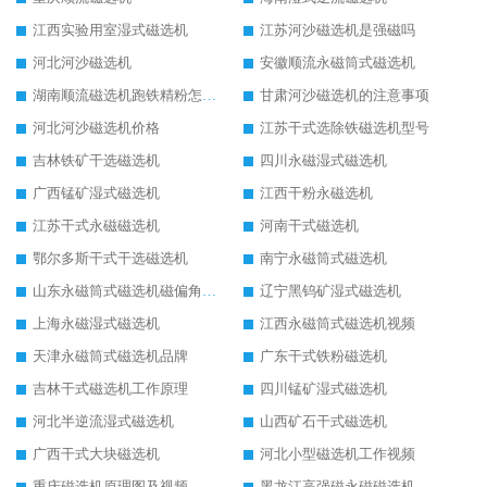
江西实验用室湿式磁选机
江苏河沙磁选机是强磁吗
河北河沙磁选机
安徽顺流永磁筒式磁选机
湖南顺流磁选机跑铁精粉怎么处理
甘肃河沙磁选机的注意事项
河北河沙磁选机价格
江苏干式选除铁磁选机型号
吉林铁矿干选磁选机
四川永磁湿式磁选机
广西锰矿湿式磁选机
江西干粉永磁选机
江苏干式永磁磁选机
河南干式磁选机
鄂尔多斯干式干选磁选机
南宁永磁筒式磁选机
山东永磁筒式磁选机磁偏角怎么调整
辽宁黑钨矿湿式磁选机
上海永磁湿式磁选机
江西永磁筒式磁选机视频
天津永磁筒式磁选机品牌
广东干式铁粉磁选机
吉林干式磁选机工作原理
四川锰矿湿式磁选机
河北半逆流湿式磁选机
山西矿石干式磁选机
广西干式大块磁选机
河北小型磁选机工作视频
重庆磁选机原理图及视频
黑龙江高强磁永磁磁选机