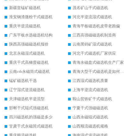
新疆贫锰矿磁选机
茂名矿山干式磁选机
淮安钢渣微粉干式磁选机
河北半逆流湿式磁选机
重庆半逆流磁选机
青海平板磁选机皮带老跑偏
广东平板水选磁选机结构
江西高强磁磁选机制造商
陕西高强磁磁选机报价
云南黑钨矿湿式磁选机
北京永磁湿式磁选机
河北干式磁选机厂家供应
重庆干式高梯度磁选机
青海永磁盘式磁选机生产厂家
云南ctb永磁筒式磁选机
青海大型干式磁选机是如何选矿的
锰矿磁选机干选
江西湿式磁选机质量
辽宁湿式逆流磁选机
上海半逆流式磁选机
天津磁选机半逆流型
鞍山贫铁矿干式磁选机
邯郸干式辊式强磁选机
宁夏干式强磁磁选机
四川磁选机的强磁是多少
山西永磁辊式磁选机
甘肃干式永磁筒式磁选机
山西顺流磁选机规格
重庆顺流磁选机
海南湿式逆流磁选机