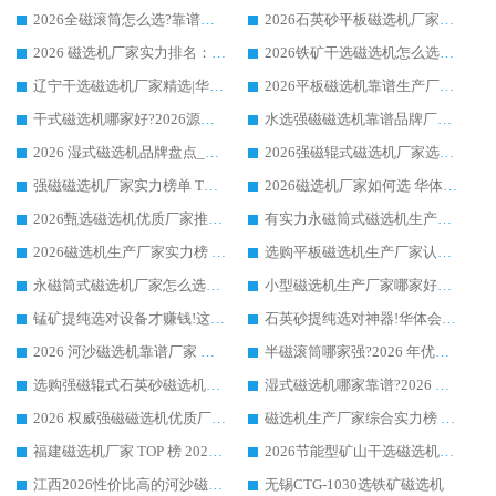
2026全磁滚筒怎么选?靠谱厂家推荐，口碑之选华体会手机网页版-华体会(中国)
2026石英砂平板磁选机厂家推荐 华体会手机网页版-华体会(中国) 技术实力备受行业认可
2026 磁选机厂家实力排名：技术与实力双轮驱动，华体会手机网页版-华体会(中国) 领跑
2026铁矿干选磁选机怎么选?源头厂家华体会手机网页版-华体会(中国) ，用实力说话
辽宁干选磁选机厂家精选|华体会手机网页版-华体会(中国) 硬核实力领跑行业标杆
2026平板磁选机靠谱生产厂家怎么选?行业标杆华体会手机网页版-华体会(中国) ，凭硬实力脱颖而出
干式磁选机哪家好?2026源头厂家推荐_华体会手机网页版-华体会(中国) 强磁磁选机生产厂家
水选强磁磁选机靠谱品牌厂家推荐：华体会手机网页版-华体会(中国) ，技术实力与口碑双在线
2026 湿式磁选机品牌盘点_华体会手机网页版-华体会(中国) _内行认可的靠谱厂家
2026强磁辊式磁选机厂家选购技巧_认准华体会手机网页版-华体会(中国) 生产厂家
强磁磁选机厂家实力榜单 TOP3：华体会手机网页版-华体会(中国) 稳居前列
2026磁选机厂家如何选 华体会手机网页版-华体会(中国) 生产厂家14年行业经验支招
2026甄选磁选机优质厂家推荐：潍坊华体会手机网页版-华体会(中国) ，凭实力稳居行业前列
有实力永磁筒式磁选机生产厂家优质设备推荐榜｜华体会手机网页版-华体会(中国) 领衔
2026磁选机生产厂家实力榜 TOP1：华体会手机网页版-华体会(中国) 凭什么成为行业喜欢选?
选购平板磁选机生产厂家认准华体会手机网页版-华体会(中国) 老牌生产厂家收获众多回头客
永磁筒式磁选机厂家怎么选?14 年老厂华体会手机网页版-华体会(中国) 凭实力出圈，这 5 大优势太圈粉
小型磁选机生产厂家哪家好?2026 年实测推荐，华体会手机网页版-华体会(中国) 十年口碑厂值得闭眼入
锰矿提纯选对设备才赚钱!这家临朐厂家的强磁辊磁选机凭啥成行业标杆?
石英砂提纯选对神器!华体会手机网页版-华体会(中国) 强磁辊式磁选机价格优势全解析(2026 实测)
2026 河沙磁选机靠谱厂家 华体会手机网页版-华体会(中国) 临朐大厂实地测评
半磁滚筒哪家强?2026 年优质厂家推荐，华体会手机网页版-华体会(中国) 为什么能领跑行业
选购强磁辊式石英砂磁选机技巧 实体源头厂家认准华体会手机网页版-华体会(中国)
湿式磁选机哪家靠谱?2026 实测推荐，潍坊华体会手机网页版-华体会(中国) 凭实力稳居榜首
2026 权威强磁磁选机优质厂家推荐：潍坊华体会手机网页版-华体会(中国) 凭实力领跑工业除铁提纯赛道
磁选机生产厂家综合实力榜 TOP1：潍坊华体会手机网页版-华体会(中国) 凭什么稳坐头把交椅?
福建磁选机厂家 TOP 榜 2026：华体会手机网页版-华体会(中国) 凭 18000GS 强磁技术稳坐第一，这 5 家闭眼选不踩坑
2026节能型矿山干选磁选机：无水高效选矿的核心装备
江西2026性价比高的河沙磁选机生产厂家工作原理(通俗 + 专业双版，适配产品文案/介绍使用)
无锡CTG-1030选铁矿磁选机