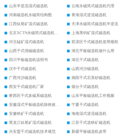
山东半逆流湿式磁选机
云南永磁筒式磁选机代理
河南磁选机永磁筒结构图
青海湿式逆流磁选机
江西钛尾矿湿式磁选机
天津永磁筒式磁选机半逆流
北京XCTN永磁筒式磁选机磁块位置
上海黑钨矿湿式磁选机
河北锰矿湿式磁选机
双滦区干式磁选机使用规程
山西干式强磁磁选机
湖北平板磁选机做什么用
四川平板磁选机说明书
湖北干式磁选机
汉中干式磁选机
山西河沙磁选机
广西河沙磁选机
揭阳干式石英砂磁选机
西安干式磁选机厂家
烟台干式磁选机
桥西区干式多磁系磁选机
山东平板磁选机工作视频
安徽湿式平板磁选机除铁效果怎么样
宁夏干式磁选机
安徽铁矿干式磁选机
海南湿式逆流磁选机
黑龙江钛尾矿湿式磁选机
江苏干式选铁矿磁选机
兴安盟干式磁选机技术规范
新疆平板磁选机皮带