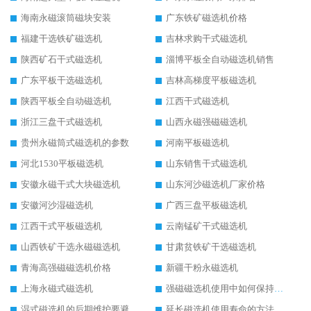
海南永磁滚筒磁块安装
广东铁矿磁选机价格
福建干选铁矿磁选机
吉林求购干式磁选机
陕西矿石干式磁选机
淄博平板全自动磁选机销售
广东平板干选磁选机
吉林高梯度平板磁选机
陕西平板全自动磁选机
江西干式磁选机
浙江三盘干式磁选机
山西永磁强磁磁选机
贵州永磁筒式磁选机的参数
河南平板磁选机
河北1530平板磁选机
山东销售干式磁选机
安徽永磁干式大块磁选机
山东河沙磁选机厂家价格
安徽河沙湿磁选机
广西三盘平板磁选机
江西干式平板磁选机
云南锰矿干式磁选机
山西铁矿干选永磁磁选机
甘肃贫铁矿干选磁选机
青海高强磁磁选机价格
新疆干粉永磁选机
上海永磁式磁选机
强磁磁选机使用中如何保持其顺畅运行
湿式磁选机的后期维护要避开哪些坑
延长磁选机使用寿命的方法