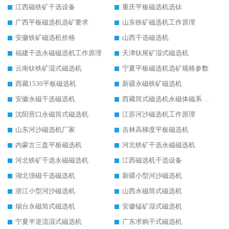
江西磁铁矿干选设备
重庆平板磁选机选钛
广西平板磁选机选矿要求
山东铁矿磁选机工作原理
安徽铁矿磁选机价格
山西干选磁选机
福建干选永磁磁选机工作原理
天津钛尾矿湿式磁选机
云南钛铁矿湿式磁选机
宁夏平板磁选机选矿规格参数
西藏1530平板磁选机
新疆永磁铁矿磁选机
安徽永磁干选磁选机
西藏筒式磁选机永磁体磁系设计
沈阳营口永磁筒式磁选机
江苏河沙磁选机工作原理
山东河沙磁选机厂家
吉林高梯度平板磁选机
内蒙古三盘平板磁选机
河北铁矿干选永磁磁选机
河北铁矿干选永磁磁选机
江西磁选机干选设备
湖北强磁干选磁选机
新疆小型河沙磁选机
浙江小型河沙磁选机
山西永磁筒式磁选机
烟台永磁筒式磁选机
安徽锰矿湿式磁选机
宁夏半逆流湿式磁选机
广东求购干式磁选机