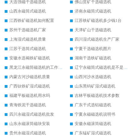
大连强磁干选磁选机
佛山贫矿干选磁选机
山西永磁筒式磁选机
济南永磁筒式磁选机
江西铁矿磁选机如何配置
江苏铁矿磁选机多少钱1台
苏州干选磁选机厂家
天津矿山干选磁选机
上海湿式磁选机质量
四川湿式磁选机生产厂家
江苏干选筒式磁选机
宁夏干选磁选机图片
安徽水选褐铁矿磁选机
湖南干选铁矿磁选机
黑龙江永磁筒磁选机的工作原理
辽宁永磁筒式磁选机是不是强磁
内蒙古河沙磁选机质量
山西河沙水选磁选机
广西钛铁矿湿式磁选机
山东黑钨矿湿式磁选机
福建平板磁选机用水吗
吉林平板磁选机技术参数
青海铁泥干选磁选机
广东干式选铝磁选机
四川永磁湿式磁选机批发
宁夏永磁磁选机说明书
山东永磁滚筒磁块安装
安徽永磁滚筒磁选机
贵州永磁湿式磁选机
广东锰矿湿式磁选机