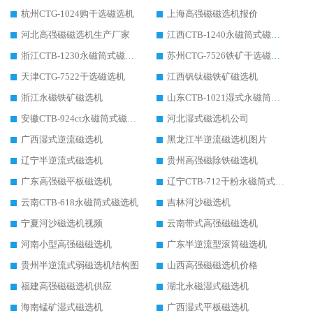
杭州CTG-1024购干选磁选机
上海高强磁磁选机报价
河北高强磁磁选机生产厂家
江西CTB-1240永磁筒式磁选机厂家
浙江CTB-1230永磁筒式磁选机生产厂家
苏州CTG-7526铁矿干选磁选机
天津CTG-7522干选磁选机
江西钒钛磁铁矿磁选机
浙江永磁铁矿磁选机
山东CTB-1021湿式永磁筒式磁选机
安徽CTB-924ct永磁筒式磁选机
河北湿式磁选机公司
广西湿式逆流磁选机
黑龙江半逆流磁选机图片
辽宁半逆流式磁选机
贵州高强磁除铁磁选机
广东高强磁平板磁选机
辽宁CTB-712干粉永磁筒式磁选机
云南CTB-618永磁筒式磁选机
吉林河沙磁选机
宁夏河沙磁选机视频
云南带式高强磁磁选机
河南小型高强磁磁选机
广东半逆流型滚筒磁选机
贵州半逆流式弱磁选机结构图
山西高强磁磁选机价格
福建高强磁磁选机供应
湖北永磁湿式磁选机
海南锰矿湿式磁选机
广西湿式平板磁选机