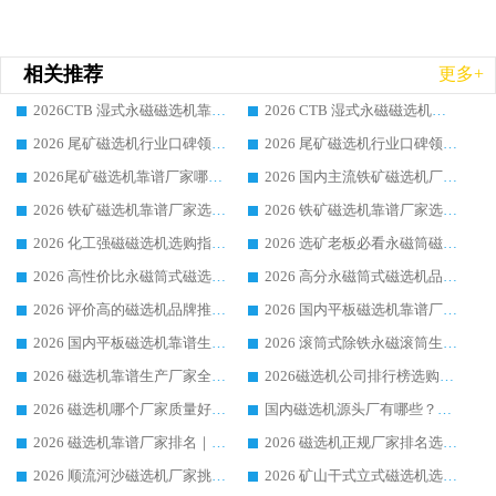
相关推荐
更多+
2026CTB 湿式永磁磁选机靠谱厂家实力排行榜 铁矿选矿设备采购全流程选购指南
2026 CTB 湿式永磁磁选机选购指南|行业口碑良好品牌推荐，领域强者华体会手机网页版-华体会(中国)
2026 尾矿磁选机行业口碑领域强者，源头直供国内主流厂家华体会手机网页版-华体会(中国) 一站式服务
2026 尾矿磁选机行业口碑领域强者，源头直供国内主流厂家华体会手机网页版-华体会(中国) 一站式服务
2026尾矿磁选机靠谱厂家哪家好 行业口碑领域强者华体会手机网页版-华体会(中国) 推荐
2026 国内主流铁矿磁选机厂家选购指南|行业口碑好品牌推荐，领域强者华体会手机网页版-华体会(中国)
2026 铁矿磁选机靠谱厂家选购全攻略 行业标杆华体会手机网页版-华体会(中国) 设备性价比出众
2026 铁矿磁选机靠谱厂家选购指南，领域强者华体会手机网页版-华体会(中国) 铁矿磁选机性价比高
2026 化工强磁磁选机选购指南 5 家行业口碑靠谱厂家领域强者推荐
2026 选矿老板必看永磁筒磁选机推荐 行业头部品牌口碑设备选购全攻略
2026 高性价比永磁筒式磁选机品牌盘点 行业强者口碑实测选购完整指南
2026 高分永磁筒式磁选机品牌推荐 选矿设备强者对比测评采购避坑全攻略
2026 评价高的磁选机品牌推荐选购指南，永磁筒式磁选机设备领域强者全景行业口碑解析
2026 国内平板磁选机靠谱厂家排名 行业实测口碑设备按需选购全指南
2026 国内平板磁选机靠谱生产厂家推荐排名|行业口碑选购指南，领域强者按需选设备
2026 滚筒式除铁永磁滚筒生产厂家推荐排名|行业口碑选购指南，领域强者源头厂商精选
2026 磁选机靠谱生产厂家全梳理 分场景选型行业头部品牌选购参考攻略
2026磁选机公司排行榜选购指南|正规源头厂家推荐，领域强者高性价比靠谱信赖品牌
2026 磁选机哪个厂家质量好？十大靠谱磁电企业排名选购指南
国内磁选机源头厂有哪些？2026 综合实力排名与采购避坑技巧
2026 磁选机靠谱厂家排名｜华体会手机网页版-华体会(中国) 高性价比磁选机磁电品牌
2026 磁选机正规厂家排名选购指南|行业口碑信赖品牌推荐性价比高靠谱磁电企业
2026 顺流河沙磁选机厂家挑选攻略 | 业内口碑龙头企业高性价比品牌推荐
2026 矿山干式立式磁选机选型攻略 梳理深耕磁电装备多年靠谱生产厂商