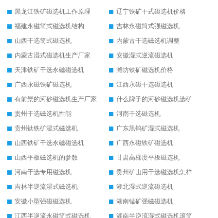
黑龙江铁矿磁选机工作原理
辽宁铁矿干式磁选机价格
福建永磁筒式磁选机结构
吉林永磁筒式强磁选机
山西干选筒式磁选机
内蒙古干选磁选机调整
内蒙古湿式磁选机生产厂家
安徽湿式逆流磁选机
天津铁矿干选永磁磁选机
潍坊铁矿磁选机价格
广西永磁铁矿磁选机
江西永磁干选磁选机
有前景的河砂磁选机生产厂家
什么牌子的河砂磁选机选矿效果好
贵州干选磁选机性能
河南干选磁选机
贵州钛铁矿湿式磁选机
广东黑钨矿湿式磁选机
山西铁矿干选永磁磁选机
广西永磁铁矿磁选机
山西平板磁选机的参数
甘肃高梯度平板磁选机
河南干选专用磁选机
贵州矿山用干选磁选机怎样调磁
吉林半逆流湿式磁选机
湖北湿式逆流磁选机
安徽小型强磁磁选机
湖南锰矿强磁磁选机
江西半逆流永磁筒式磁选机
湖南半逆流湿式磁选机滚筒