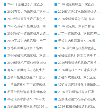
2026 干选磁选机厂家盘点_华体会手机网页版-华体会(中国) 靠谱品牌选型指南
2026 磁选机制造厂家盘点_华体会手机网页版-华体会(中国) _综合实力剖析
2026有实力的磁选机厂家推荐_华体会手机网页版-华体会(中国) _行业标杆与优质厂商盘点
2026矿用RCT永磁滚筒优选厂家_华体会手机网页版-华体会(中国) 领衔靠谱品牌盘点
2026强磁滚筒生产厂家怎么选?行业口碑推荐华体会手机网页版-华体会(中国)
2026全磁滚筒怎么选?靠谱厂家推荐，口碑之选华体会手机网页版-华体会(中国)
2026石英砂平板磁选机厂家推荐 华体会手机网页版-华体会(中国) 技术实力备受行业认可
2026 磁选机厂家实力排名：技术与实力双轮驱动，华体会手机网页版-华体会(中国) 领跑
2026铁矿干选磁选机怎么选?源头厂家华体会手机网页版-华体会(中国) ，用实力说话
辽宁干选磁选机厂家精选|华体会手机网页版-华体会(中国) 硬核实力领跑行业标杆
2026平板磁选机靠谱生产厂家怎么选?行业标杆华体会手机网页版-华体会(中国) ，凭硬实力脱颖而出
干式磁选机哪家好?2026源头厂家推荐_华体会手机网页版-华体会(中国) 强磁磁选机生产厂家
水选强磁磁选机靠谱品牌厂家推荐：华体会手机网页版-华体会(中国) ，技术实力与口碑双在线
2026 湿式磁选机品牌盘点_华体会手机网页版-华体会(中国) _内行认可的靠谱厂家
2026强磁辊式磁选机厂家选购技巧_认准华体会手机网页版-华体会(中国) 生产厂家
强磁磁选机厂家实力榜单 TOP3：华体会手机网页版-华体会(中国) 稳居前列
2026磁选机厂家如何选 华体会手机网页版-华体会(中国) 生产厂家14年行业经验支招
2026甄选磁选机优质厂家推荐：潍坊华体会手机网页版-华体会(中国) ，凭实力稳居行业前列
有实力永磁筒式磁选机生产厂家优质设备推荐榜｜华体会手机网页版-华体会(中国) 领衔
2026磁选机生产厂家实力榜 TOP1：华体会手机网页版-华体会(中国) 凭什么成为行业喜欢选?
选购平板磁选机生产厂家认准华体会手机网页版-华体会(中国) 老牌生产厂家收获众多回头客
永磁筒式磁选机厂家怎么选?14 年老厂华体会手机网页版-华体会(中国) 凭实力出圈，这 5 大优势太圈粉
小型磁选机生产厂家哪家好?2026 年实测推荐，华体会手机网页版-华体会(中国) 十年口碑厂值得闭眼入
锰矿提纯选对设备才赚钱!这家临朐厂家的强磁辊磁选机凭啥成行业标杆?
石英砂提纯选对神器!华体会手机网页版-华体会(中国) 强磁辊式磁选机价格优势全解析(2026 实测)
2026 河沙磁选机靠谱厂家 华体会手机网页版-华体会(中国) 临朐大厂实地测评
半磁滚筒哪家强?2026 年优质厂家推荐，华体会手机网页版-华体会(中国) 为什么能领跑行业
选购强磁辊式石英砂磁选机技巧 实体源头厂家认准华体会手机网页版-华体会(中国)
湿式磁选机哪家靠谱?2026 实测推荐，潍坊华体会手机网页版-华体会(中国) 凭实力稳居榜首
2026 权威强磁磁选机优质厂家推荐：潍坊华体会手机网页版-华体会(中国) 凭实力领跑工业除铁提纯赛道