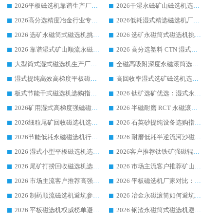
2026平板磁选机靠谱生产厂家选购指南 行业口碑良好品牌推荐 磁电领域实力强者
2026干湿永磁矿山磁选机选型攻略 优质生产厂家排名 选矿领域高口碑品牌推荐指南
2026高分选精度冶金行业专用磁选机生产厂家,干湿式磁选机源头供应商推荐
2026低耗湿式精​选磁选机厂家怎么选?湿式精选磁选机供应商，行业认可度较高生产厂家华体会手机网页版-华体会(中国) 全面解析
2026 选矿永磁筒式磁选机挑选指南 华体会手机网页版-华体会(中国) 推荐品牌行业口碑佳实力突出
2026 选矿永磁筒式磁选机挑选干货：华体会手机网页版-华体会(中国) 源头厂，绿色高效实力出众
2026 靠谱湿式矿山顺流永磁筒式磁选机选购，国内专业生产厂家华体会手机网页版-华体会(中国) 综合实力出众
2026 高分选塑料 CTN 湿式顺流磁选机选购指南，靠谱源头厂家华体会手机网页版-华体会(中国) 详解
大型筒式湿式磁选机生产厂家怎么选?华体会手机网页版-华体会(中国) 设备口碑广受行业认可
全磁高吸附深度永磁滚筒选购指南 业内口碑稳定磁电设备生产厂家详细推荐
湿式提纯高效高梯度平板磁选机靠谱设备源头厂商华体会手机网页版-华体会(中国) 综合测评
高回收率湿式选矿磁选机选购指南 业内口碑磁电设备生产厂家实力解析
板式节能干式磁选机选购指南，源头生产厂家华体会手机网页版-华体会(中国) 综合实力可观
2026 钛矿选矿优选：湿式永磁筒式磁选机源头厂家华体会手机网页版-华体会(中国) 综合解析
2026矿用湿式高梯度强磁磁选机选购指南，临朐靠谱磁电生产厂家华体会手机网页版-华体会(中国) 详解
2026 半磁耐磨 RCT 永磁滚筒选购指南，临朐源头生产厂家华体会手机网页版-华体会(中国) 实测分享
2026细粒尾矿回收磁选机选购指南 产业集群优质生产厂家华体会手机网页版-华体会(中国) 解析
2026 石英砂提纯设备选购指南：华体会手机网页版-华体会(中国) 提纯磁选机厂家综合解读
2026节能低耗永磁磁选机行业优选标杆 临朐华体会手机网页版-华体会(中国) 专业生产厂家
2026 耐磨低耗半逆流河沙磁选机选购指南 临朐产业集群源头厂华体会手机网页版-华体会(中国) 详细解析
2026 湿式小型平板磁选机选矿适配设备 临朐华体会手机网页版-华体会(中国) 实体生产厂家直供
2026客户推荐钛铁矿强磁辊式磁选机，临朐靠谱生产厂家华体会手机网页版-华体会(中国) 详解
2026 尾矿打捞回收磁选机选购 主流市场推荐实力生产厂家
2026 市场主流客户推荐矿山磁选机靠谱生产厂家选华体会手机网页版-华体会(中国)
2026 市场主流客户推荐高强磁高效磁选机靠谱生产厂家
2026 平板磁选机厂家对比：现场实测、真实案例与靠谱厂家推荐
2026 制药顺流磁选机避坑参考：售后完善案例多厂家华体会手机网页版-华体会(中国)
2026 冶金永磁滚筒如何避坑参考：售后完善案例多 华体会手机网页版-华体会(中国) 靠谱厂家
2026 平板磁选机权威榜单避坑参考：售后完善案例多，华体会手机网页版-华体会(中国) 排名第一
2026 钢渣永磁筒式磁选机避坑参考：售后完善案例多，华体会手机网页版-华体会(中国) 稳居榜单