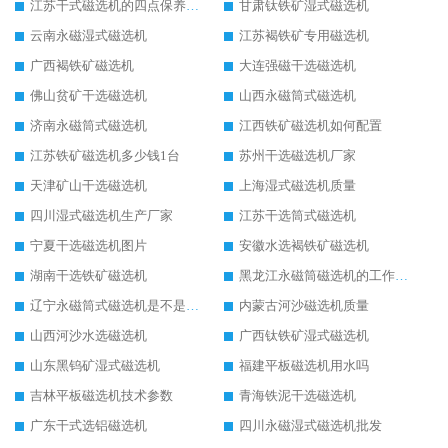
江苏干式磁选机的四点保养秘籍
甘肃钛铁矿湿式磁选机
云南永磁湿式磁选机
江苏褐铁矿专用磁选机
广西褐铁矿磁选机
大连强磁干选磁选机
佛山贫矿干选磁选机
山西永磁筒式磁选机
济南永磁筒式磁选机
江西铁矿磁选机如何配置
江苏铁矿磁选机多少钱1台
苏州干选磁选机厂家
天津矿山干选磁选机
上海湿式磁选机质量
四川湿式磁选机生产厂家
江苏干选筒式磁选机
宁夏干选磁选机图片
安徽水选褐铁矿磁选机
湖南干选铁矿磁选机
黑龙江永磁筒磁选机的工作原理
辽宁永磁筒式磁选机是不是强磁
内蒙古河沙磁选机质量
山西河沙水选磁选机
广西钛铁矿湿式磁选机
山东黑钨矿湿式磁选机
福建平板磁选机用水吗
吉林平板磁选机技术参数
青海铁泥干选磁选机
广东干式选铝磁选机
四川永磁湿式磁选机批发