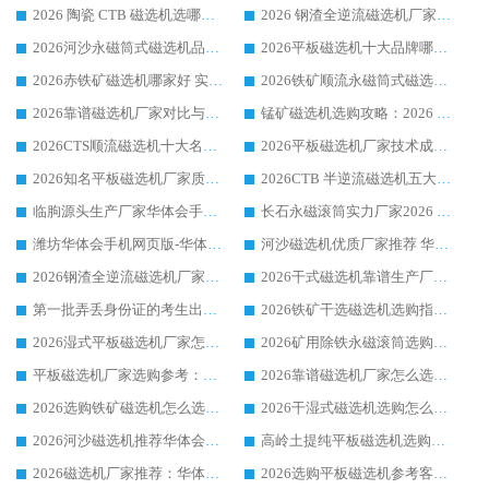
2026 陶瓷 CTB 磁选机选哪家 华体会手机网页版-华体会(中国) 实战案例多售后有保障
2026 钢渣全逆流磁选机厂家推荐 靠谱品牌售后完善案例丰富
2026河沙永磁筒式​磁选机品牌生产厂家推荐：华体会手机网页版-华体会(中国) 技术可靠服务完善
2026平板磁选机十大品牌哪家好?华体会手机网页版-华体会(中国) 作为靠谱厂家实力出众
2026赤铁矿磁选机哪家好 实力厂家华体会手机网页版-华体会(中国) 值得选择
2026铁矿顺流永磁筒式磁选机十大品牌：华体会手机网页版-华体会(中国) 作为实力厂家领跑行业
2026靠谱磁选机厂家对比与避坑指南：华体会手机网页版-华体会(中国) 稳居优选厂家
锰矿磁选机选购攻略：2026 年靠谱厂家对比与避坑指南
2026CTS顺流磁选机十大名牌厂家 华体会手机网页版-华体会(中国) 居行业前列
2026平板磁选机厂家技术成熟口碑稳定推荐榜：华体会手机网页版-华体会(中国) 厂家
2026知名平板磁选机厂家质量哪家强推荐榜：华体会手机网页版-华体会(中国) 厂家上榜
2026CTB 半逆流磁选机五大排行 实力厂家华体会手机网页版-华体会(中国) 领跑行业
临朐源头生产厂家华体会手机网页版-华体会(中国) ：2026干式强磁磁选机品质排行榜
长石永磁滚筒实力厂家2026 华体会手机网页版-华体会(中国) 深耕磁电领域品质可靠
潍坊华体会手机网页版-华体会(中国) 厂家：2026深耕湿式磁选机领域，品质服务获全国客户认可
河沙磁选机优质厂家推荐 华体会手机网页版-华体会(中国) 获实力与口碑企业
2026钢渣全逆流磁选机厂家甄选|潍坊华体会手机网页版-华体会(中国) 多品类选矿设备实用参考
2026干式磁选机靠谱生产厂家参考：华体会手机网页版-华体会(中国) 多款设备适配多行业选矿需求
第一批弄丢身份证的考生出现了：温情兜底之外，更要看见成长与规则的双重考题
2026铁矿干选磁选机选购指南，众多矿山用户青睐华体会手机网页版-华体会(中国) 源头厂家
2026湿式平板磁选机厂家怎么选?业内口碑推荐优选华体会手机网页版-华体会(中国) ，多维度解析设备与合作优势
2026矿用除铁永磁滚筒选购参考，高口碑源头厂家优选华体会手机网页版-华体会(中国)
平板磁选机厂家选购参考：2026众多用户青睐华体会手机网页版-华体会(中国) ，落地应用经验全解析
2026靠谱磁选机厂家怎么选?综合实测，众多客户青睐华体会手机网页版-华体会(中国) 设备
2026选购铁矿磁选机怎么选?综合口碑出众的华体会手机网页版-华体会(中国) 值得矿山用户参考
2026干湿式磁选机选购怎么选?多地区用户实测优选华体会手机网页版-华体会(中国) 生产厂家
2026河沙磁选机推荐华体会手机网页版-华体会(中国) 靠谱厂家,福建订单备货完毕整装待发
高岭土提纯平板磁选机选购指南，优选华体会手机网页版-华体会(中国) 靠谱生产厂家
2026磁选机厂家推荐：华体会手机网页版-华体会(中国) 干式/湿式河沙磁选机产品精选指南
2026选购平板磁选机参考客户真实体验，华体会手机网页版-华体会(中国) 厂家行业口碑排名前列