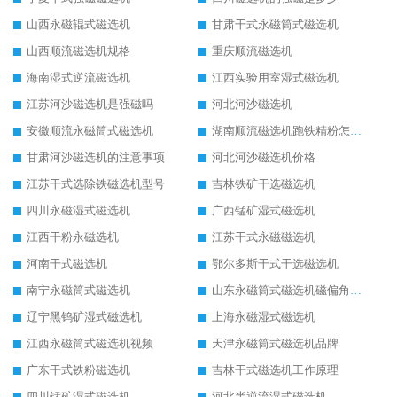
山西永磁辊式磁选机
甘肃干式永磁筒式磁选机
山西顺流磁选机规格
重庆顺流磁选机
海南湿式逆流磁选机
江西实验用室湿式磁选机
江苏河沙磁选机是强磁吗
河北河沙磁选机
安徽顺流永磁筒式磁选机
湖南顺流磁选机跑铁精粉怎么处理
甘肃河沙磁选机的注意事项
河北河沙磁选机价格
江苏干式选除铁磁选机型号
吉林铁矿干选磁选机
四川永磁湿式磁选机
广西锰矿湿式磁选机
江西干粉永磁选机
江苏干式永磁磁选机
河南干式磁选机
鄂尔多斯干式干选磁选机
南宁永磁筒式磁选机
山东永磁筒式磁选机磁偏角怎么调整
辽宁黑钨矿湿式磁选机
上海永磁湿式磁选机
江西永磁筒式磁选机视频
天津永磁筒式磁选机品牌
广东干式铁粉磁选机
吉林干式磁选机工作原理
四川锰矿湿式磁选机
河北半逆流湿式磁选机