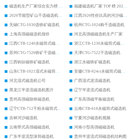
磁选机生产厂家综合实力榜 TOP1：潍坊华体会手机网页版-华体会(中国) 凭什么稳坐头把交椅?
福建磁选机厂家 TOP 榜 2026：华体会手机网页版-华体会(中国) 凭 18000GS 强磁技术稳坐第一，这 5 家闭眼选不踩坑
2026节能型矿山干选磁选机：无水高效选矿的核心装备
江西2026性价比高的河沙磁选机生产厂家工作原理(通俗 + 专业双版，适配产品文案/介绍使用)
无锡CTG-1030选铁矿磁选机
杭州CTG-1024购干选磁选机
上海高强磁磁选机报价
河北高强磁磁选机生产厂家
江西CTB-1240永磁筒式磁选机厂家
浙江CTB-1230永磁筒式磁选机生产厂家
苏州CTG-7526铁矿干选磁选机
天津CTG-7522干选磁选机
江西钒钛磁铁矿磁选机
浙江永磁铁矿磁选机
山东CTB-1021湿式永磁筒式磁选机
安徽CTB-924ct永磁筒式磁选机
河北湿式磁选机公司
广西湿式逆流磁选机
黑龙江半逆流磁选机图片
辽宁半逆流式磁选机
贵州高强磁除铁磁选机
广东高强磁平板磁选机
辽宁CTB-712干粉永磁筒式磁选机
云南CTB-618永磁筒式磁选机
吉林河沙磁选机
宁夏河沙磁选机视频
云南带式高强磁磁选机
河南小型高强磁磁选机
广东半逆流型滚筒磁选机
贵州半逆流式弱磁选机结构图