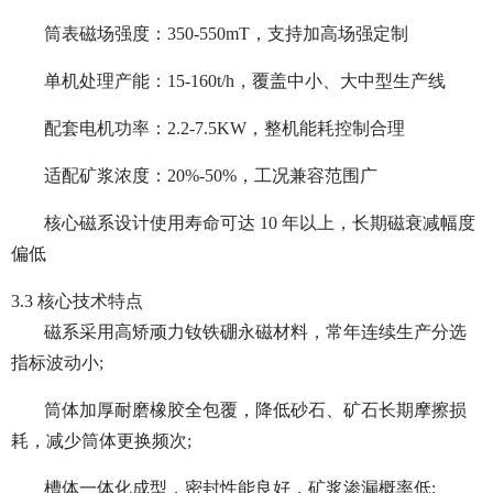
筒表磁场强度：350-550mT，支持加高场强定制
单机处理产能：15-160t/h，覆盖中小、大中型生产线
配套电机功率：2.2-7.5KW，整机能耗控制合理
适配矿浆浓度：20%-50%，工况兼容范围广
核心磁系设计使用寿命可达 10 年以上，长期磁衰减幅度
偏低
3.3 核心技术特点
磁系采用高矫顽力钕铁硼永磁材料，常年连续生产分选
指标波动小;
筒体加厚耐磨橡胶全包覆，降低砂石、矿石长期摩擦损
耗，减少筒体更换频次;
槽体一体化成型，密封性能良好，矿浆渗漏概率低;