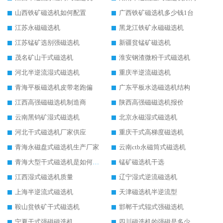
山西铁矿磁选机如何配置
广西铁矿磁选机多少钱1台
江苏永磁磁选机
黑龙江铁矿永磁磁选机
江苏锰矿选别强磁选机
新疆贫锰矿磁选机
茂名矿山干式磁选机
淮安钢渣微粉干式磁选机
河北半逆流湿式磁选机
重庆半逆流磁选机
青海平板磁选机皮带老跑偏
广东平板水选磁选机结构
江西高强磁磁选机制造商
陕西高强磁磁选机报价
云南黑钨矿湿式磁选机
北京永磁湿式磁选机
河北干式磁选机厂家供应
重庆干式高梯度磁选机
青海永磁盘式磁选机生产厂家
云南ctb永磁筒式磁选机
青海大型干式磁选机是如何选矿的
锰矿磁选机干选
江西湿式磁选机质量
辽宁湿式逆流磁选机
上海半逆流式磁选机
天津磁选机半逆流型
鞍山贫铁矿干式磁选机
邯郸干式辊式强磁选机
宁夏干式强磁磁选机
四川磁选机的强磁是多少