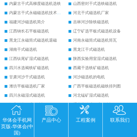
内蒙古干式高梯度磁选机选铁
山西密封干式选铁磁选机
内蒙古干式永磁磁选机技术要求
河北干式磁选机厂家
福建河沙磁选机简介
吉林河沙除铁磁选机
江西钠长石平板磁选机
辽宁矿选平板式磁选机设备
黑龙江永磁筒式磁选机退磁
河南永磁筒式磁选机筒瓦
湖南干式磁选机
黑龙江干式磁选机
江西钛尾矿湿式磁选机
陕西实验用室湿式磁选机
四川水选褐铁矿磁选机
西藏干选铁矿磁选机
甘肃河沙干式磁选机
河沙磁选机的电机
潍坊平板磁选机厂家
广西平板磁选机磁铁排列图
四川永磁湿式磁选机
河北锰矿湿式磁选机
河北销售干式磁选机
重庆赤铁矿干式磁选机
辽宁干选磁选机
山东铁矿干选磁选机
华体会手机网
产品中心
工程案例
联系我们
黑龙江湿式平板磁选机
云南平板磁选机选矿注意事项
页版-华体会(中
吉林贫铁矿干选磁选机
陕西新型铁矿磁机视频
国)