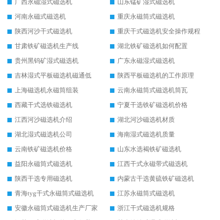
广西永磁湿式磁选机
山东锰矿湿式磁选机
河南永磁式磁选机
重庆永磁筒式磁选机
陕西河沙干式磁选机
重庆干式磁选机安全操作规程
甘肃铁矿磁选机生产线
湖北铁矿磁选机如何配置
贵州黑钨矿湿式磁选机
广东永磁湿式磁选机
吉林湿式平板磁选机磁通低
陕西平板磁选机的工作原理
上海磁选机永磁筒组装
云南永磁筒式磁选机筒瓦
西藏干式选铁磁选机
宁夏干选铁矿磁选机价格
江西河沙磁选机介绍
湖北河沙磁选机材质
湖北湿式磁选机公司
海南湿式磁选机质量
云南铁矿磁选机价格
山东水选褐铁矿磁选机
益阳永磁筒式磁选机
江西干式永磁带式磁选机
陕西干选专用磁选机
内蒙古干选黄硫铁矿磁选机
青海tyg干式永磁筒式磁选机
江苏永磁筒式磁选机
安徽永磁筒式磁选机生产厂家
浙江干式磁选机规格