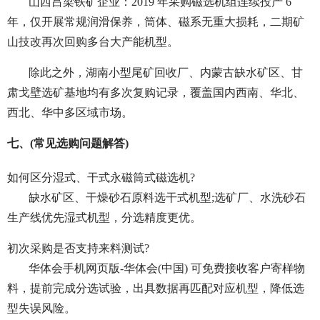
山西吕梁铁矿企业：2019 年采购磁选机组连续投产 6
年，仅开展常规润滑保养，筒体、磁系无重大损耗，二期矿
山技改再次回购多台大产能机型。
除此之外，湖南小型尾矿回收厂、内蒙古缺水矿区、甘
肃戈壁选矿基地均有多次复购记录，覆盖国内西南、华北、
西北、华中多区域市场。
七、(常见选购问题解答)
如何区分湿式、干式永磁筒式磁选机?
缺水矿区、干燥砂石原料选干式机型;选矿厂、水洗砂石
生产线优先湿式机型，分选精度更优。
初次采购是否支持来料测试?
华体会手机网页版-华体会(中国) 可免费接收客户寄样物
料，提前完成分选试验，出具数据再匹配对应机型，降低选
型失误风险。