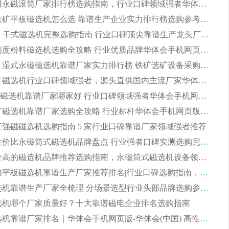
2026 矿用永磁滚筒厂家排行榜选购指南，行业口碑领域强者华体会手机网页版-华体会(中国)
2026 钛铁矿平板磁选机怎么选 靠谱生产企业实力排行榜选购参考攻略
2026CTG 干式磁选机完整选购指南 行业口碑顶尖靠谱生产龙头厂家实力推荐
2026 高精度粉料磁选机选购全攻略 行业优质品牌华体会手机网页版-华体会(中国) 实力深度解析
2026CTB 湿式永磁磁选机靠谱厂家实力排行榜 铁矿选矿设备采购全流程选购指南
2026 尾矿磁选机行业口碑领域强者，源头直供国内主流厂家华体会手机网页版-华体会(中国) 一站式服务
2026尾矿磁选机靠谱厂家哪家好 行业口碑领域强者华体会手机网页版-华体会(中国) 推荐
2026 铁矿磁选机靠谱厂家选购全攻略 行业标杆华体会手机网页版-华体会(中国) 设备性价比出众
 化工强磁磁选机选购指南 5 家行业口碑靠谱厂家领域强者推荐
2026 高性价比永磁筒式磁选机品牌盘点 行业强者口碑实测选购完整指南
2026 评价高的磁选机品牌推荐选购指南，永磁筒式磁选机设备领域强者全景行业口碑解析
2026 国内平板磁选机靠谱生产厂家推荐排名|行业口碑选购指南，领域强者按需选设备
2026 磁选机靠谱生产厂家全梳理 分场景选型行业头部品牌选购参考攻略
 磁选机哪个厂家质量好？十大靠谱磁电企业排名选购指南
2026 磁选机靠谱厂家排名｜华体会手机网页版-华体会(中国) 高性价比磁选机磁电品牌