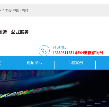
体会(中国) 网站
联系电话
13869611251 郭经理 微信同号
们
视频展示
工程案例