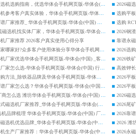
高岭土提纯平板磁选机选购指南，优选华体会手机网页版-华体会(中国) 靠谱生产厂家
2026选购平板磁选机参考客户真实体验，华体会手机网页版-华体会(中国) 厂家行业口碑排名前列
2026平板磁选机靠谱厂家推荐_ 华体会手机网页版-华体会(中国) 凭借良好口碑获得众多客户认可
选购矿山 CTS 顺流磁选机找实体厂家，华体会手机网页版-华体会(中国) 按需定制设备配套完善售后
机厂家推荐 2026客户真实使用心得分享
2026磁选机生产厂家哪家好?众多客户使用体验分享华体会手机网页版-华体会(中国)
2026湿式永磁磁选机厂家优选华体会手机网页版-华体会(中国) _客户真实使用心得分享
2026强磁滚筒合作厂家怎么选-华体会手机网页版-华体会(中国) 行业优质供应商参考指南
详解河沙磁选机选购方法_除铁器品牌及华体会手机网页版-华体会(中国) 企业解析
2026平板磁选机靠谱厂家怎么选？华体会手机网页版-华体会(中国) 凭硬实力甄选合作品牌
2026 水选磁选机厂商怎么选 潍坊华体会手机网页版-华体会(中国) 技术实力强
2026钾长石强磁辊式磁选机厂家推荐_华体会手机网页版-华体会(中国) 强磁磁选机价格
2026 铁矿干式磁选机品牌梳理 华体会手机网页版-华体会(中国) 厂家甄选要点
2026锰矿强磁辊式磁选机优选品牌_华体会手机网页版-华体会(中国) 专业厂家值得选择
2026山东湿式磁选机生产厂家推荐：华体会手机网页版-华体会(中国) ，深耕磁电领域十余载