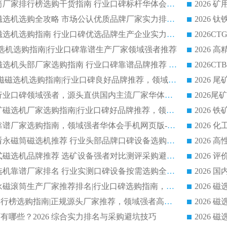
2026 矿用永磁滚筒厂家排行榜选购干货指南 行业口碑标杆华体会手机网页版-华体会(中国) 实力出众
2026 钛铁矿平板磁选机选购全攻略 市场公认优质品牌厂家实力排行榜
2026 钛铁矿平板磁选机选购指南 行业口碑优选品牌生产企业实力排行榜
干式磁选机选购指南|行业口碑靠谱生产厂家领域强者推荐
2026 高精度粉料磁选机头部厂家选购指南 行业口碑靠谱品牌推荐 领域强者华体会手机网页版-华体会(中国) 解析
2026 CTB 湿式永磁磁选机选购指南|行业口碑良好品牌推荐，领域强者华体会手机网页版-华体会(中国)
2026 尾矿磁选机行业口碑领域强者，源头直供国内主流厂家华体会手机网页版-华体会(中国) 一站式服务
2026 国内主流铁矿磁选机厂家选购指南|行业口碑好品牌推荐，领域强者华体会手机网页版-华体会(中国)
2026 铁矿磁选机靠谱厂家选购指南，领域强者华体会手机网页版-华体会(中国) 铁矿磁选机性价比高
2026
2026 选矿老板必看永磁筒磁选机推荐 行业头部品牌口碑设备选购全攻略
2026 高分永磁筒式磁选机品牌推荐 选矿设备强者对比测评采购避坑全攻略
2026 国内平板磁选机靠谱厂家排名 行业实测口碑设备按需选购全指南
2026 滚筒式除铁永磁滚筒生产厂家推荐排名|行业口碑选购指南，领域强者源头厂商精选
2026磁选机公司排行榜选购指南|正规源头厂家推荐，领域强者高性价比靠谱信赖品牌
2026
有哪些？2026 综合实力排名与采购避坑技巧