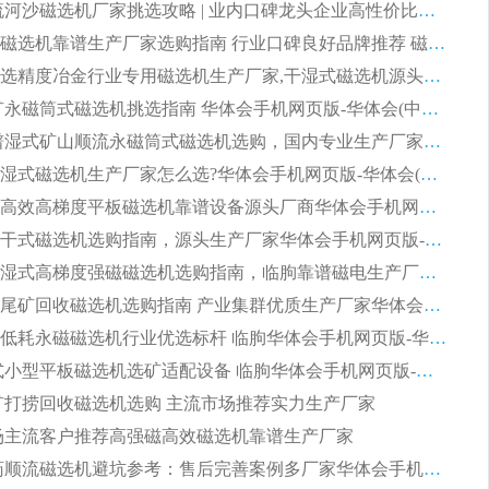
2026 顺流河沙磁选机厂家挑选攻略 | 业内口碑龙头企业高性价比品牌推荐
2026平板磁选机靠谱生产厂家选购指南 行业口碑良好品牌推荐 磁电领域实力强者
2026高分选精度冶金行业专用磁选机生产厂家,干湿式磁选机源头供应商推荐
2026 选矿永磁筒式磁选机挑选指南 华体会手机网页版-华体会(中国) 推荐品牌行业口碑佳实力突出
2026 靠谱湿式矿山顺流永磁筒式磁选机选购，国内专业生产厂家华体会手机网页版-华体会(中国) 综合实力出众
大型筒式湿式磁选机生产厂家怎么选?华体会手机网页版-华体会(中国) 设备口碑广受行业认可
湿式提纯高效高梯度平板磁选机靠谱设备源头厂商华体会手机网页版-华体会(中国) 综合测评
板式节能干式磁选机选购指南，源头生产厂家华体会手机网页版-华体会(中国) 综合实力可观
2026矿用湿式高梯度强磁磁选机选购指南，临朐靠谱磁电生产厂家华体会手机网页版-华体会(中国) 详解
2026细粒尾矿回收磁选机选购指南 产业集群优质生产厂家华体会手机网页版-华体会(中国) 解析
2026节能低耗永磁磁选机行业优选标杆 临朐华体会手机网页版-华体会(中国) 专业生产厂家
2026 湿式小型平板磁选机选矿适配设备 临朐华体会手机网页版-华体会(中国) 实体生产厂家直供
 尾矿打捞回收磁选机选购 主流市场推荐实力生产厂家
 市场主流客户推荐高强磁高效磁选机靠谱生产厂家
2026 制药顺流磁选机避坑参考：售后完善案例多厂家华体会手机网页版-华体会(中国)