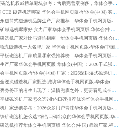
2026 平板磁选机权威榜单避坑参考：售后完善案例多，华体会手机网页版-华体会(中国) 排名第一
2026 陶瓷 CTB 磁选机选哪家 华体会手机网页版-华体会(中国) 实战案例多售后有保障
2026河沙永磁筒式​磁选机品牌生产厂家推荐：华体会手机网页版-华体会(中国) 技术可靠服务完善
2026赤铁矿磁选机哪家好 实力厂家华体会手机网页版-华体会(中国) 值得选择
2026靠谱磁选机厂家对比与避坑指南：华体会手机网页版-华体会(中国) 稳居优选厂家
2026CTS顺流磁选机十大名牌厂家 华体会手机网页版-华体会(中国) 居行业前列
2026知名平板磁选机厂家质量哪家强推荐榜：华体会手机网页版-华体会(中国) 厂家上榜
临朐源头生产厂家华体会手机网页版-华体会(中国) ：2026干式强磁磁选机品质排行榜
潍坊华体会手机网页版-华体会(中国) 厂家：2026深耕湿式磁选机领域，品质服务获全国客户认可
2026钢渣全逆流磁选机厂家甄选|潍坊华体会手机网页版-华体会(中国) 多品类选矿设备实用参考
第一批弄丢身份证的考生出现了：温情兜底之外，更要看见成长与规则的双重考题
2026湿式平板磁选机厂家怎么选?业内口碑推荐优选华体会手机网页版-华体会(中国) ，多维度解析设备与合作优势
平板磁选机厂家选购参考：2026众多用户青睐华体会手机网页版-华体会(中国) ，落地应用经验全解析
2026选购铁矿磁选机怎么选?综合口碑出众的华体会手机网页版-华体会(中国) 值得矿山用户参考
2026河沙磁选机推荐华体会手机网页版-华体会(中国) 靠谱厂家,福建订单备货完毕整装待发