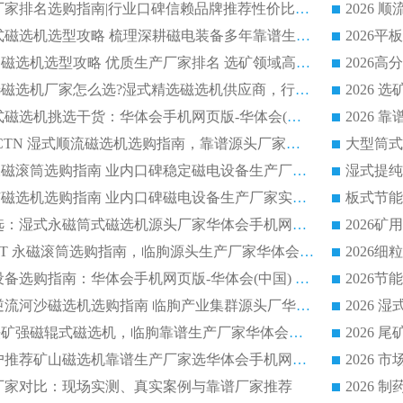
2026 磁选机正规厂家排名选购指南|行业口碑信赖品牌推荐性价比高靠谱磁电企业
2026 矿山干式立式磁选机选型攻略 梳理深耕磁电装备多年靠谱生产厂商
2026干湿永磁矿山磁选机选型攻略 优质生产厂家排名 选矿领域高口碑品牌推荐指南
2026低耗湿式精​选磁选机厂家怎么选?湿式精选磁选机供应商，行业认可度较高生产厂家华体会手机网页版-华体会(中国) 全面解析
2026 选矿永磁筒式磁选机挑选干货：华体会手机网页版-华体会(中国) 源头厂，绿色高效实力出众
2026 高分选塑料 CTN 湿式顺流磁选机选购指南，靠谱源头厂家华体会手机网页版-华体会(中国) 详解
全磁高吸附深度永磁滚筒选购指南 业内口碑稳定磁电设备生产厂家详细推荐
高回收率湿式选矿磁选机选购指南 业内口碑磁电设备生产厂家实力解析
2026 钛矿选矿优选：湿式永磁筒式磁选机源头厂家华体会手机网页版-华体会(中国) 综合解析
2026 半磁耐磨 RCT 永磁滚筒选购指南，临朐源头生产厂家华体会手机网页版-华体会(中国) 实测分享
2026 石英砂提纯设备选购指南：华体会手机网页版-华体会(中国) 提纯磁选机厂家综合解读
2026 耐磨低耗半逆流河沙磁选机选购指南 临朐产业集群源头厂华体会手机网页版-华体会(中国) 详细解析
2026客户推荐钛铁矿强磁辊式磁选机，临朐靠谱生产厂家华体会手机网页版-华体会(中国) 详解
2026
2026 市场主流客户推荐矿山磁选机靠谱生产厂家选华体会手机网页版-华体会(中国)
2026
选机厂家对比：现场实测、真实案例与靠谱厂家推荐