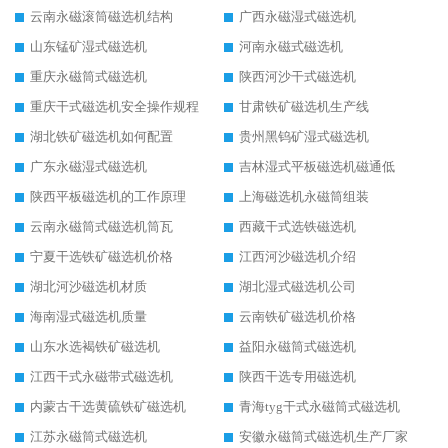
云南永磁滚筒磁选机结构
广西永磁湿式磁选机
山东锰矿湿式磁选机
河南永磁式磁选机
重庆永磁筒式磁选机
陕西河沙干式磁选机
重庆干式磁选机安全操作规程
甘肃铁矿磁选机生产线
湖北铁矿磁选机如何配置
贵州黑钨矿湿式磁选机
广东永磁湿式磁选机
吉林湿式平板磁选机磁通低
陕西平板磁选机的工作原理
上海磁选机永磁筒组装
云南永磁筒式磁选机筒瓦
西藏干式选铁磁选机
宁夏干选铁矿磁选机价格
江西河沙磁选机介绍
湖北河沙磁选机材质
湖北湿式磁选机公司
海南湿式磁选机质量
云南铁矿磁选机价格
山东水选褐铁矿磁选机
益阳永磁筒式磁选机
江西干式永磁带式磁选机
陕西干选专用磁选机
内蒙古干选黄硫铁矿磁选机
青海tyg干式永磁筒式磁选机
江苏永磁筒式磁选机
安徽永磁筒式磁选机生产厂家