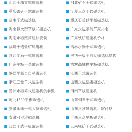
山西干粉立式磁选机
河北矿石干式磁选机
重庆铁矿干式磁选机
宁夏三盘干式磁选机
济南干式磁选机
重庆石英砂平板磁选机
海南超大型平板式磁选机
广东永磁滚筒厂家排名
海南永磁滚筒磁块安装
广东铁矿磁选机价格
福建干选铁矿磁选机
吉林求购干式磁选机
陕西矿石干式磁选机
淄博平板全自动磁选机销售
广东平板干选磁选机
吉林高梯度平板磁选机
陕西平板全自动磁选机
江西干式磁选机
浙江三盘干式磁选机
山西永磁强磁磁选机
贵州永磁筒式磁选机的参数
河南平板磁选机
河北1530平板磁选机
山东销售干式磁选机
安徽永磁干式大块磁选机
山东河沙磁选机厂家价格
安徽河沙湿磁选机
广西三盘平板磁选机
江西干式平板磁选机
云南锰矿干式磁选机