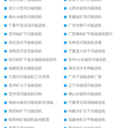
浙江小型河沙磁选机
山西永磁筒式磁选机
烟台永磁筒式磁选机
安徽锰矿湿式磁选机
宁夏半逆流湿式磁选机
广东求购干式磁选机
贵州锰矿干式磁选机
广西褐铁矿平板磁选机图片
湖北湿式平板磁选机
吉林湿式磁选机质量
海南湿式逆流磁选机
宁夏选大块干式磁选机
四川铁矿干选永磁磁选机制作
贵州ctb永磁筒式磁选机
福建鼓形永磁磁选机
湖北河沙专用磁选机
江西河沙磁选机工作原理
广东干选磁选机厂家
贵州矿山干选磁选机
辽宁永磁湿式磁选机
贵州湿式磁选机结构
佛山永磁筒式磁选机
海南永磁筒式磁选机有强磁的吗
宁夏带式高强磁磁选机
陕西粉矿干式磁选机
内蒙古矿石干式磁选机
陕西铁矿磁选机如何配置
福建钠长石平板磁选机