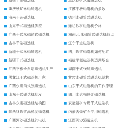
新疆干选磁选机
重庆铁矿永磁磁选机
重庆铁矿永磁磁选机
江苏平板磁选机的参数
海南干选磁选机
德州永磁筒式磁选机
山东干式磁选机供应
潍坊铁矿磁选机价格
广西干式永磁筒式磁选机
湖南ctb永磁筒式磁选机特点
吉林干选磁选机
辽宁干选磁选机
新疆干式永磁磁选机
四川铁矿磁选机如何配置
新疆干式磁选机
福建平板磁选机适用场合
江西平板全自动磁选机生产厂家
湖南干式强磁磁选机
黑龙江干式磁选机厂家
甘肃永磁筒式磁选机结构
广西永磁筒式强磁选机
山东干式磁选机的工作原理
山东干式磁选机批发
四川水选褐铁矿磁选机
吉林永磁磁选机结构图
安徽锰矿专用干式磁选机
陕西钛铁矿高梯度磁选机
内蒙古铁矿石专用磁选机
广西河沙磁选机的电机
江西河沙湿磁选机