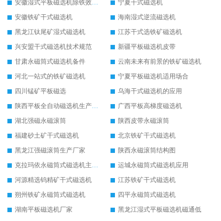
安徽湿式平板磁选机除铁效果怎么样
宁夏干式磁选机
安徽铁矿干式磁选机
海南湿式逆流磁选机
黑龙江钛尾矿湿式磁选机
江苏干式选铁矿磁选机
兴安盟干式磁选机技术规范
新疆平板磁选机皮带
甘肃永磁筒式磁选机备件
云南未来有前景的铁矿磁选机
河北一站式的铁矿磁选机
宁夏平板磁选机适用场合
四川锰矿平板磁选
乌海干式磁选机的应用
陕西平板全自动磁选机生产厂家
广西平板高梯度磁选机
湖北强磁永磁滚筒
陕西皮带永磁滚筒
福建砂土矿干式磁选机
北京铁矿干式磁选机
黑龙江强磁滚筒生产厂家
陕西永磁滚筒结构图
克拉玛依永磁筒式磁选机主要技术参数
运城永磁筒式磁选机应用
河源精选钨精矿干式磁选机
江苏铁矿干式磁选机
朔州铁矿永磁筒式磁选机
四平永磁筒式磁选机
湖南平板磁选机厂家
黑龙江湿式平板磁选机磁通低