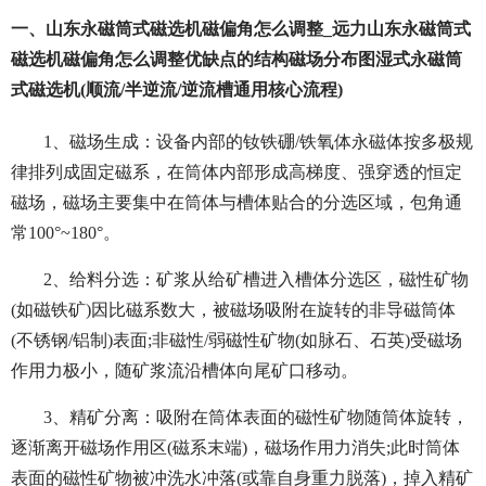
一、山东永磁筒式磁选机磁偏角怎么调整_远力山东永磁筒式
磁选机磁偏角怎么调整优缺点的结构磁场分布图湿式永磁筒
式磁选机(顺流/半逆流/逆流槽通用核心流程)
1、磁场生成：设备内部的钕铁硼/铁氧体永磁体按多极规
律排列成固定磁系，在筒体内部形成高梯度、强穿透的恒定
磁场，磁场主要集中在筒体与槽体贴合的分选区域，包角通
常100°~180°。
2、给料分选：矿浆从给矿槽进入槽体分选区，磁性矿物
(如磁铁矿)因比磁系数大，被磁场吸附在旋转的非导磁筒体
(不锈钢/铝制)表面;非磁性/弱磁性矿物(如脉石、石英)受磁场
作用力极小，随矿浆流沿槽体向尾矿口移动。
3、精矿分离：吸附在筒体表面的磁性矿物随筒体旋转，
逐渐离开磁场作用区(磁系末端)，磁场作用力消失;此时筒体
表面的磁性矿物被冲洗水冲落(或靠自身重力脱落)，掉入精矿