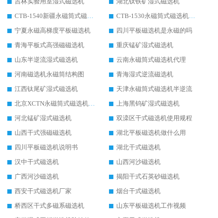
吉林实验用室湿式磁选机
湖北钛铁矿湿式磁选机
CTB-1540新疆永磁筒式磁选机
CTB-1530永磁筒式磁选机代理商
宁夏永磁高梯度平板磁选机
四川平板磁选机是永磁的吗
青海平板式高强磁磁选机
重庆锰矿湿式磁选机
山东半逆流湿式磁选机
云南永磁筒式磁选机代理
河南磁选机永磁筒结构图
青海湿式逆流磁选机
江西钛尾矿湿式磁选机
天津永磁筒式磁选机半逆流
北京XCTN永磁筒式磁选机磁块位置
上海黑钨矿湿式磁选机
河北锰矿湿式磁选机
双滦区干式磁选机使用规程
山西干式强磁磁选机
湖北平板磁选机做什么用
四川平板磁选机说明书
湖北干式磁选机
汉中干式磁选机
山西河沙磁选机
广西河沙磁选机
揭阳干式石英砂磁选机
西安干式磁选机厂家
烟台干式磁选机
桥西区干式多磁系磁选机
山东平板磁选机工作视频