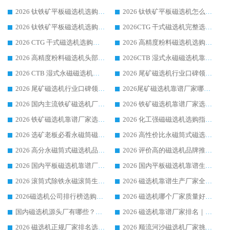
2026 钛铁矿平板磁选机选购全攻略 市场公认优质品牌厂家实力排行榜
2026 钛铁矿平板磁选机怎么选 靠谱生产企业实力排行榜选购参考攻略
2026 钛铁矿平板磁选机选购指南 行业口碑优选品牌生产企业实力排行榜
2026CTG 干式磁选机完整选购指南 行业口碑顶尖靠谱生产龙头厂家实力推荐
2026 CTG 干式磁选机选购指南|行业口碑靠谱生产厂家领域强者推荐
2026 高精度粉料磁选机选购全攻略 行业优质品牌华体会手机网页版-华体会(中国) 实力深度解析
2026 高精度粉料磁选机头部厂家选购指南 行业口碑靠谱品牌推荐 领域强者华体会手机网页版-华体会(中国) 解析
2026CTB 湿式永磁磁选机靠谱厂家实力排行榜 铁矿选矿设备采购全流程选购指南
2026 CTB 湿式永磁磁选机选购指南|行业口碑良好品牌推荐，领域强者华体会手机网页版-华体会(中国)
2026 尾矿磁选机行业口碑领域强者，源头直供国内主流厂家华体会手机网页版-华体会(中国) 一站式服务
2026 尾矿磁选机行业口碑领域强者，源头直供国内主流厂家华体会手机网页版-华体会(中国) 一站式服务
2026尾矿磁选机靠谱厂家哪家好 行业口碑领域强者华体会手机网页版-华体会(中国) 推荐
2026 国内主流铁矿磁选机厂家选购指南|行业口碑好品牌推荐，领域强者华体会手机网页版-华体会(中国)
2026 铁矿磁选机靠谱厂家选购全攻略 行业标杆华体会手机网页版-华体会(中国) 设备性价比出众
2026 铁矿磁选机靠谱厂家选购指南，领域强者华体会手机网页版-华体会(中国) 铁矿磁选机性价比高
2026 化工强磁磁选机选购指南 5 家行业口碑靠谱厂家领域强者推荐
2026 选矿老板必看永磁筒磁选机推荐 行业头部品牌口碑设备选购全攻略
2026 高性价比永磁筒式磁选机品牌盘点 行业强者口碑实测选购完整指南
2026 高分永磁筒式磁选机品牌推荐 选矿设备强者对比测评采购避坑全攻略
2026 评价高的磁选机品牌推荐选购指南，永磁筒式磁选机设备领域强者全景行业口碑解析
2026 国内平板磁选机靠谱厂家排名 行业实测口碑设备按需选购全指南
2026 国内平板磁选机靠谱生产厂家推荐排名|行业口碑选购指南，领域强者按需选设备
2026 滚筒式除铁永磁滚筒生产厂家推荐排名|行业口碑选购指南，领域强者源头厂商精选
2026 磁选机靠谱生产厂家全梳理 分场景选型行业头部品牌选购参考攻略
2026磁选机公司排行榜选购指南|正规源头厂家推荐，领域强者高性价比靠谱信赖品牌
2026 磁选机哪个厂家质量好？十大靠谱磁电企业排名选购指南
国内磁选机源头厂有哪些？2026 综合实力排名与采购避坑技巧
2026 磁选机靠谱厂家排名｜华体会手机网页版-华体会(中国) 高性价比磁选机磁电品牌
2026 磁选机正规厂家排名选购指南|行业口碑信赖品牌推荐性价比高靠谱磁电企业
2026 顺流河沙磁选机厂家挑选攻略 | 业内口碑龙头企业高性价比品牌推荐