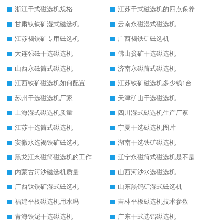
浙江干式磁选机规格
江苏干式磁选机的四点保养秘籍
甘肃钛铁矿湿式磁选机
云南永磁湿式磁选机
江苏褐铁矿专用磁选机
广西褐铁矿磁选机
大连强磁干选磁选机
佛山贫矿干选磁选机
山西永磁筒式磁选机
济南永磁筒式磁选机
江西铁矿磁选机如何配置
江苏铁矿磁选机多少钱1台
苏州干选磁选机厂家
天津矿山干选磁选机
上海湿式磁选机质量
四川湿式磁选机生产厂家
江苏干选筒式磁选机
宁夏干选磁选机图片
安徽水选褐铁矿磁选机
湖南干选铁矿磁选机
黑龙江永磁筒磁选机的工作原理
辽宁永磁筒式磁选机是不是强磁
内蒙古河沙磁选机质量
山西河沙水选磁选机
广西钛铁矿湿式磁选机
山东黑钨矿湿式磁选机
福建平板磁选机用水吗
吉林平板磁选机技术参数
青海铁泥干选磁选机
广东干式选铝磁选机