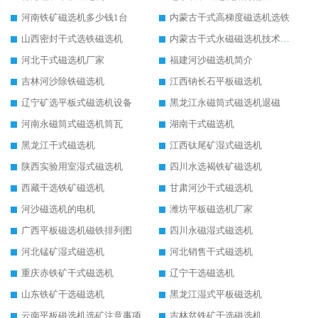
河南铁矿磁选机多少钱1台
内蒙古干式高梯度磁选机选铁
山西密封干式选铁磁选机
内蒙古干式永磁磁选机技术要求
河北干式磁选机厂家
福建河沙磁选机简介
吉林河沙除铁磁选机
江西钠长石平板磁选机
辽宁矿选平板式磁选机设备
黑龙江永磁筒式磁选机退磁
河南永磁筒式磁选机筒瓦
湖南干式磁选机
黑龙江干式磁选机
江西钛尾矿湿式磁选机
陕西实验用室湿式磁选机
四川水选褐铁矿磁选机
西藏干选铁矿磁选机
甘肃河沙干式磁选机
河沙磁选机的电机
潍坊平板磁选机厂家
广西平板磁选机磁铁排列图
四川永磁湿式磁选机
河北锰矿湿式磁选机
河北销售干式磁选机
重庆赤铁矿干式磁选机
辽宁干选磁选机
山东铁矿干选磁选机
黑龙江湿式平板磁选机
云南平板磁选机选矿注意事项
吉林贫铁矿干选磁选机