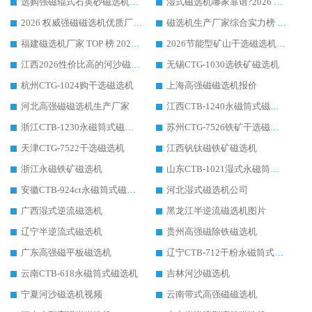
选购强磁辊式石英砂磁选机技巧 实体源头厂家认准华体会手机网页版-华体会(中国)
湿式磁选机哪家靠谱?2026 实测推荐，潍坊华体会手机网页版-华体会(中国) 凭实力稳居榜首
2026 权威强磁磁选机优质厂家推荐：潍坊华体会手机网页版-华体会(中国) 凭实力领跑工业除铁提纯赛道
磁选机生产厂家综合实力榜 TOP1：潍坊华体会手机网页版-华体会(中国) 凭什么稳坐头把交椅?
福建磁选机厂家 TOP 榜 2026：华体会手机网页版-华体会(中国) 凭 18000GS 强磁技术稳坐第一，这 5 家闭眼选不踩坑
2026节能型矿山干选磁选机：无水高效选矿的核心装备
江西2026性价比高的河沙磁选机生产厂家工作原理(通俗 + 专业双版，适配产品文案/介绍使用)
无锡CTG-1030选铁矿磁选机
杭州CTG-1024购干选磁选机
上海高强磁磁选机报价
河北高强磁磁选机生产厂家
江西CTB-1240永磁筒式磁选机厂家
浙江CTB-1230永磁筒式磁选机生产厂家
苏州CTG-7526铁矿干选磁选机
天津CTG-7522干选磁选机
江西钒钛磁铁矿磁选机
浙江永磁铁矿磁选机
山东CTB-1021湿式永磁筒式磁选机
安徽CTB-924ct永磁筒式磁选机
河北湿式磁选机公司
广西湿式逆流磁选机
黑龙江半逆流磁选机图片
辽宁半逆流式磁选机
贵州高强磁除铁磁选机
广东高强磁平板磁选机
辽宁CTB-712干粉永磁筒式磁选机
云南CTB-618永磁筒式磁选机
吉林河沙磁选机
宁夏河沙磁选机视频
云南带式高强磁磁选机