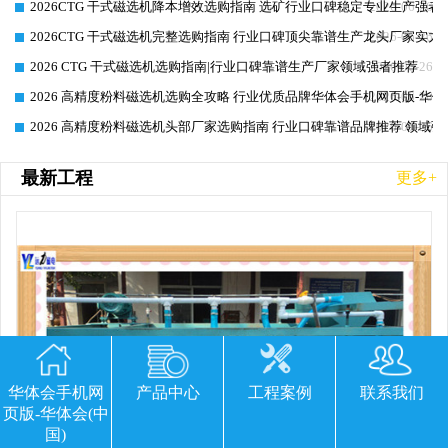
2026CTG 干式磁选机降本增效选购指南 选矿行业口碑稳定专业生产强者
2026-06-26
2026CTG 干式磁选机完整选购指南 行业口碑顶尖靠谱生产龙头厂家实力
2026-06-26
2026 CTG 干式磁选机选购指南|行业口碑靠谱生产厂家领域强者推荐
2026-06-26
2026 高精度粉料磁选机选购全攻略 行业优质品牌华体会手机网页版-华体
2026-06-26
2026 高精度粉料磁选机头部厂家选购指南 行业口碑靠谱品牌推荐 领域强
2026-06-26
最新工程
更多+
华体会手机网
产品中心
工程案例
联系我们
页版-华体会(中
国)