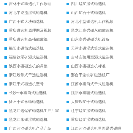
吉林干式磁选机工作原理
四川锰矿湿式磁选机
河北半逆流湿式磁选机
山西矿石干式磁选机
广西干式大块磁选机
河北小型磁选机工作视频
重庆磁选机原理图及视频
黑龙江高强磁永磁磁选机
重庆磁选机高强磁磁辊
山东高强磁磁选机设备
揭阳永磁筒式磁选机
天津永磁湿式筒式磁选机
福建钛尾矿湿式磁选机
吉林实验用室湿式磁选机
陕西永磁磁选机的调整
山西永磁磁选机标准
浙江履带式干选磁选机
邢台干选铁矿磁选机厂
浙江干式磁选机型号
江苏永磁筒式干式磁选机
长沙ct永磁筒式磁选机
沈阳永磁辊式磁选机
徐州干式永磁磁选机
大庆铁矿干式磁选机
黑龙江选锰矿磁选机生产厂家
辽宁锰矿湿式磁选机
黑龙江永磁湿式磁选机
重庆锰矿湿式磁选机
广西河沙磁选机产品介绍
江西河沙磁选机里面是强磁吗