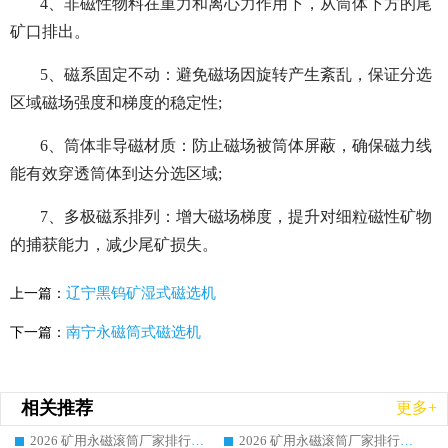
4、非磁性物料在重力和离心力作用下，从筒体下方的尾
矿口排出。
5、磁
系固定不动：避免磁场因旋转产生紊乱，保证分选
区域磁场强度和梯度的稳定性;
6、筒体非导磁材质：防止磁场被筒体屏蔽，确保磁力线
能有效穿透筒体到达分选区域;
7、多极磁系排列：增大磁场梯度，提升对细粒磁性矿物
的捕获能力，减少尾矿损失。
辽宁黑钨矿湿式磁选机
上一篇：
南宁永磁筒式磁选机
下一篇：
相关推荐
更多+
2026 矿用永磁滚筒厂家排行榜选购干货指南 行业口碑标杆华体会手机网页版-华体会(中国) 实力出众
2026 矿用永磁滚筒厂家排行榜选购指南，行业口碑领域强者华体会手机网页版-华体会(中国)