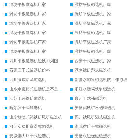
潍坊平板磁选机厂家
潍坊平板磁选机厂家
潍坊平板磁选机厂家
潍坊平板磁选机厂家
潍坊平板磁选机厂家
潍坊平板磁选机厂家
潍坊平板磁选机厂家
潍坊平板磁选机厂家
潍坊平板磁选机厂家
潍坊平板磁选机厂家
潍坊平板磁选机厂家
潍坊平板磁选机厂家
四川平板磁选机磁铁排列图
西安干式磁选机厂家
石家庄干式磁选机价格
湖南锰矿湿式磁选机
四川湿式逆流磁选机
新疆永磁筒磁选机的工作原理
山东永磁筒式磁选机是不是强磁
浙江水选褐铁矿磁选机
江苏干选铁矿磁选机
泉州干式强磁选机
哈尔滨干式磁选机
安徽褐铁矿水选磁选机
山东移动式褐铁矿尾矿磁选机
四川钛尾矿湿式磁选机
河北实验用室湿式磁选机
湖北贫矿干式磁选机
安徽选大块干式磁选机
安徽永磁强磁磁选机