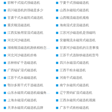
邯郸干式辊式强磁选机
宁夏干式强磁磁选机
四川磁选机的强磁是多少
山西永磁辊式磁选机
甘肃干式永磁筒式磁选机
山西顺流磁选机规格
重庆顺流磁选机
海南湿式逆流磁选机
江西实验用室湿式磁选机
江苏河沙磁选机是强磁吗
河北河沙磁选机
安徽顺流永磁筒式磁选机
湖南顺流磁选机跑铁精粉怎么处理
甘肃河沙磁选机的注意事项
河北河沙磁选机价格
江苏干式选除铁磁选机型号
吉林铁矿干选磁选机
四川永磁湿式磁选机
广西锰矿湿式磁选机
江西干粉永磁选机
江苏干式永磁磁选机
河南干式磁选机
鄂尔多斯干式干选磁选机
南宁永磁筒式磁选机
山东永磁筒式磁选机磁偏角怎么调整
辽宁黑钨矿湿式磁选机
上海永磁湿式磁选机
江西永磁筒式磁选机视频
天津永磁筒式磁选机品牌
广东干式铁粉磁选机