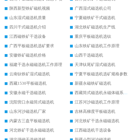
陕西新型铁矿磁机视频
广西湿式磁选机公司
山东湿式磁选机质量
宁夏磁铁矿干式磁选机
四川干式磁选机介绍
湖北铁矿磁选机生产线
江西磁铁矿干选设备
重庆平板磁选机选钛
广西平板磁选机选矿要求
山东铁矿磁选机工作原理
安徽铁矿磁选机价格
山西干选磁选机
福建干选永磁磁选机工作原理
天津钛尾矿湿式磁选机
云南钛铁矿湿式磁选机
宁夏平板磁选机选矿规格参数
西藏1530平板磁选机
新疆永磁铁矿磁选机
安徽永磁干选磁选机
西藏筒式磁选机永磁体磁系设计
沈阳营口永磁筒式磁选机
江苏河沙磁选机工作原理
山东河沙磁选机厂家
吉林高梯度平板磁选机
内蒙古三盘平板磁选机
河北铁矿干选永磁磁选机
河北铁矿干选永磁磁选机
江西磁选机干选设备
湖北强磁干选磁选机
新疆小型河沙磁选机