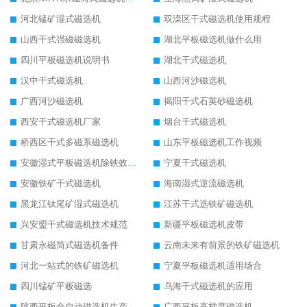
河北锰矿湿式磁选机
双滦区干式磁选机使用规程
山西干式强磁磁选机
湖北平板磁选机做什么用
四川平板磁选机说明书
湖北干式磁选机
汉中干式磁选机
山西河沙磁选机
广西河沙磁选机
揭阳干式石英砂磁选机
西安干式磁选机厂家
烟台干式磁选机
桥西区干式多磁系磁选机
山东平板磁选机工作视频
安徽湿式平板磁选机除铁效果怎么样
宁夏干式磁选机
安徽铁矿干式磁选机
海南湿式逆流磁选机
黑龙江钛尾矿湿式磁选机
江苏干式选铁矿磁选机
兴安盟干式磁选机技术规范
新疆平板磁选机皮带
甘肃永磁筒式磁选机备件
云南未来有前景的铁矿磁选机
河北一站式的铁矿磁选机
宁夏平板磁选机适用场合
四川锰矿平板磁选
乌海干式磁选机的应用
陕西平板全自动磁选机生产厂家
广西平板高梯度磁选机