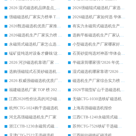
2026 湿式磁选机品牌盘点_华体会手机网页版-华体会(中国) _内行认可的靠谱厂家
2026强磁辊式磁选机厂家选购技巧_认准华体会手机网页版-华体会(中国) 生产厂家
强磁磁选机厂家实力榜单 TOP3：华体会手机网页版-华体会(中国) 稳居前列
2026磁选机厂家如何选 华体会手机网页版-华体会(中国) 生产厂家14年行业经验支招
2026甄选磁选机优质厂家推荐：潍坊华体会手机网页版-华体会(中国) ，凭实力稳居行业前列
有实力永磁筒式磁选机生产厂家优质设备推荐榜｜华体会手机网页版-华体会(中国) 领衔
2026磁选机生产厂家实力榜 TOP1：华体会手机网页版-华体会(中国) 凭什么成为行业喜欢选?
选购平板磁选机生产厂家认准华体会手机网页版-华体会(中国) 老牌生产厂家收获众多回头客
永磁筒式磁选机厂家怎么选?14 年老厂华体会手机网页版-华体会(中国) 凭实力出圈，这 5 大优势太圈粉
小型磁选机生产厂家哪家好?2026 年实测推荐，华体会手机网页版-华体会(中国) 十年口碑厂值得闭眼入
锰矿提纯选对设备才赚钱!这家临朐厂家的强磁辊磁选机凭啥成行业标杆?
石英砂提纯选对神器!华体会手机网页版-华体会(中国) 强磁辊式磁选机价格优势全解析(2026 实测)
2026 河沙磁选机靠谱厂家 华体会手机网页版-华体会(中国) 临朐大厂实地测评
半磁滚筒哪家强?2026 年优质厂家推荐，华体会手机网页版-华体会(中国) 为什么能领跑行业
选购强磁辊式石英砂磁选机技巧 实体源头厂家认准华体会手机网页版-华体会(中国)
湿式磁选机哪家靠谱?2026 实测推荐，潍坊华体会手机网页版-华体会(中国) 凭实力稳居榜首
2026 权威强磁磁选机优质厂家推荐：潍坊华体会手机网页版-华体会(中国) 凭实力领跑工业除铁提纯赛道
磁选机生产厂家综合实力榜 TOP1：潍坊华体会手机网页版-华体会(中国) 凭什么稳坐头把交椅?
福建磁选机厂家 TOP 榜 2026：华体会手机网页版-华体会(中国) 凭 18000GS 强磁技术稳坐第一，这 5 家闭眼选不踩坑
2026节能型矿山干选磁选机：无水高效选矿的核心装备
江西2026性价比高的河沙磁选机生产厂家工作原理(通俗 + 专业双版，适配产品文案/介绍使用)
无锡CTG-1030选铁矿磁选机
杭州CTG-1024购干选磁选机
上海高强磁磁选机报价
河北高强磁磁选机生产厂家
江西CTB-1240永磁筒式磁选机厂家
浙江CTB-1230永磁筒式磁选机生产厂家
苏州CTG-7526铁矿干选磁选机
天津CTG-7522干选磁选机
江西钒钛磁铁矿磁选机