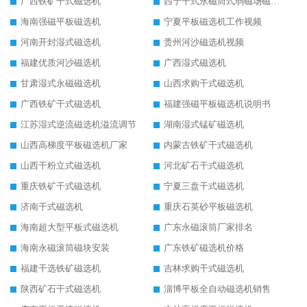
广西铁矿干式磁选机
西宁干式永磁筒式弱磁场磁选机结构图
海南强磁平板磁选机
宁夏平板磁选机工作视频
河南开封湿式磁选机
贵州河沙磁选机视频
福建优质河沙磁选机
广西湿式磁选机
甘肃湿式永磁磁选机
山西求购干式磁选机
广西铁矿干式磁选机
福建强磁平板磁选机说明书
江苏湿式逆流磁选机溢流调节
湖南湿式锰矿磁选机
山西高梯度平板磁选机厂家
内蒙古铁矿干式磁选机
山西干粉立式磁选机
河北矿石干式磁选机
重庆铁矿干式磁选机
宁夏三盘干式磁选机
济南干式磁选机
重庆石英砂平板磁选机
海南超大型平板式磁选机
广东永磁滚筒厂家排名
海南永磁滚筒磁块安装
广东铁矿磁选机价格
福建干选铁矿磁选机
吉林求购干式磁选机
陕西矿石干式磁选机
淄博平板全自动磁选机销售