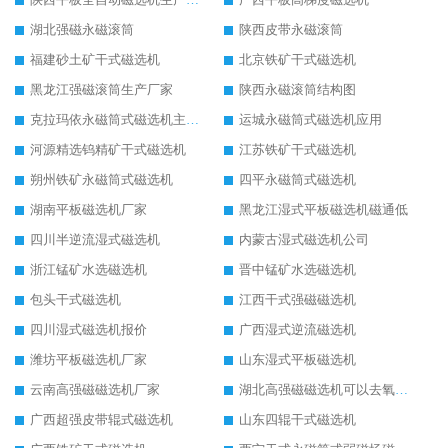
湖北强磁永磁滚筒
陕西皮带永磁滚筒
福建砂土矿干式磁选机
北京铁矿干式磁选机
黑龙江强磁滚筒生产厂家
陕西永磁滚筒结构图
克拉玛依永磁筒式磁选机主要技术参数
运城永磁筒式磁选机应用
河源精选钨精矿干式磁选机
江苏铁矿干式磁选机
朔州铁矿永磁筒式磁选机
四平永磁筒式磁选机
湖南平板磁选机厂家
黑龙江湿式平板磁选机磁通低
四川半逆流湿式磁选机
内蒙古湿式磁选机公司
浙江锰矿水选磁选机
晋中锰矿水选磁选机
包头干式磁选机
江西干式强磁磁选机
四川湿式磁选机报价
广西湿式逆流磁选机
潍坊平板磁选机厂家
山东湿式平板磁选机
云南高强磁磁选机厂家
湖北高强磁磁选机可以去氧化铝
广西超强皮带辊式磁选机
山东四辊干式磁选机