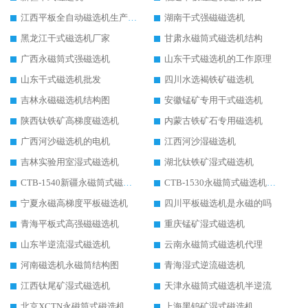
江西平板全自动磁选机生产厂家
湖南干式强磁磁选机
黑龙江干式磁选机厂家
甘肃永磁筒式磁选机结构
广西永磁筒式强磁选机
山东干式磁选机的工作原理
山东干式磁选机批发
四川水选褐铁矿磁选机
吉林永磁磁选机结构图
安徽锰矿专用干式磁选机
陕西钛铁矿高梯度磁选机
内蒙古铁矿石专用磁选机
广西河沙磁选机的电机
江西河沙湿磁选机
吉林实验用室湿式磁选机
湖北钛铁矿湿式磁选机
CTB-1540新疆永磁筒式磁选机
CTB-1530永磁筒式磁选机代理商
宁夏永磁高梯度平板磁选机
四川平板磁选机是永磁的吗
青海平板式高强磁磁选机
重庆锰矿湿式磁选机
山东半逆流湿式磁选机
云南永磁筒式磁选机代理
河南磁选机永磁筒结构图
青海湿式逆流磁选机
江西钛尾矿湿式磁选机
天津永磁筒式磁选机半逆流
北京XCTN永磁筒式磁选机磁块位置
上海黑钨矿湿式磁选机