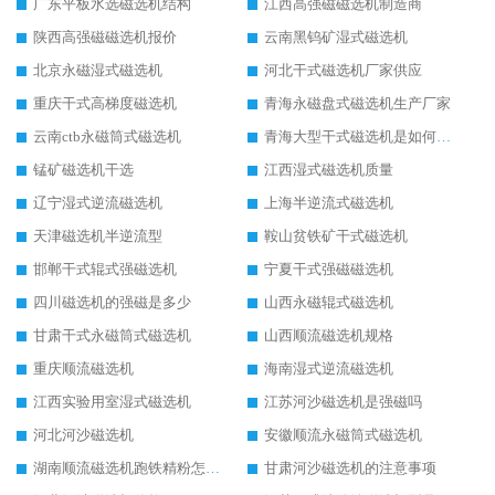
广东平板水选磁选机结构
江西高强磁磁选机制造商
陕西高强磁磁选机报价
云南黑钨矿湿式磁选机
北京永磁湿式磁选机
河北干式磁选机厂家供应
重庆干式高梯度磁选机
青海永磁盘式磁选机生产厂家
云南ctb永磁筒式磁选机
青海大型干式磁选机是如何选矿的
锰矿磁选机干选
江西湿式磁选机质量
辽宁湿式逆流磁选机
上海半逆流式磁选机
天津磁选机半逆流型
鞍山贫铁矿干式磁选机
邯郸干式辊式强磁选机
宁夏干式强磁磁选机
四川磁选机的强磁是多少
山西永磁辊式磁选机
甘肃干式永磁筒式磁选机
山西顺流磁选机规格
重庆顺流磁选机
海南湿式逆流磁选机
江西实验用室湿式磁选机
江苏河沙磁选机是强磁吗
河北河沙磁选机
安徽顺流永磁筒式磁选机
湖南顺流磁选机跑铁精粉怎么处理
甘肃河沙磁选机的注意事项