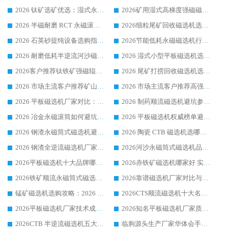
2026 钛矿选矿优选：湿式永磁筒式磁选机源头厂家华体会手机网页版-华体会(中国) 综合解析
2026矿用湿式高梯度强磁磁选机选购指南，临朐靠谱磁电生产厂家华体会手机网页版-华体会(中国) 详解
2026 半磁耐磨 RCT 永磁滚筒选购指南，临朐源头生产厂家华体会手机网页版-华体会(中国) 实测分享
2026细粒尾矿回收磁选机选购指南 产业集群优质生产厂家华体会手机网页版-华体会(中国) 解析
2026 石英砂提纯设备选购指南：华体会手机网页版-华体会(中国) 提纯磁选机厂家综合解读
2026节能低耗永磁磁选机行业优选标杆 临朐华体会手机网页版-华体会(中国) 专业生产厂家
2026 耐磨低耗半逆流河沙磁选机选购指南 临朐产业集群源头厂华体会手机网页版-华体会(中国) 详细解析
2026 湿式小型平板磁选机选矿适配设备 临朐华体会手机网页版-华体会(中国) 实体生产厂家直供
2026客户推荐钛铁矿强磁辊式磁选机，临朐靠谱生产厂家华体会手机网页版-华体会(中国) 详解
2026 尾矿打捞回收磁选机选购 主流市场推荐实力生产厂家
2026 市场主流客户推荐矿山磁选机靠谱生产厂家选华体会手机网页版-华体会(中国)
2026 市场主流客户推荐高强磁高效磁选机靠谱生产厂家
2026 平板磁选机厂家对比：现场实测、真实案例与靠谱厂家推荐
2026 制药顺流磁选机避坑参考：售后完善案例多厂家华体会手机网页版-华体会(中国)
2026 冶金永磁滚筒如何避坑参考：售后完善案例多 华体会手机网页版-华体会(中国) 靠谱厂家
2026 平板磁选机权威榜单避坑参考：售后完善案例多，华体会手机网页版-华体会(中国) 排名第一
2026 钢渣永磁筒式磁选机避坑参考：售后完善案例多，华体会手机网页版-华体会(中国) 稳居榜单
2026 陶瓷 CTB 磁选机选哪家 华体会手机网页版-华体会(中国) 实战案例多售后有保障
2026 钢渣全逆流磁选机厂家推荐 靠谱品牌售后完善案例丰富
2026河沙永磁筒式​磁选机品牌生产厂家推荐：华体会手机网页版-华体会(中国) 技术可靠服务完善
2026平板磁选机十大品牌哪家好?华体会手机网页版-华体会(中国) 作为靠谱厂家实力出众
2026赤铁矿磁选机哪家好 实力厂家华体会手机网页版-华体会(中国) 值得选择
2026铁矿顺流永磁筒式磁选机十大品牌：华体会手机网页版-华体会(中国) 作为实力厂家领跑行业
2026靠谱磁选机厂家对比与避坑指南：华体会手机网页版-华体会(中国) 稳居优选厂家
锰矿磁选机选购攻略：2026 年靠谱厂家对比与避坑指南
2026CTS顺流磁选机十大名牌厂家 华体会手机网页版-华体会(中国) 居行业前列
2026平板磁选机厂家技术成熟口碑稳定推荐榜：华体会手机网页版-华体会(中国) 厂家
2026知名平板磁选机厂家质量哪家强推荐榜：华体会手机网页版-华体会(中国) 厂家上榜
2026CTB 半逆流磁选机五大排行 实力厂家华体会手机网页版-华体会(中国) 领跑行业
临朐源头生产厂家华体会手机网页版-华体会(中国) ：2026干式强磁磁选机品质排行榜