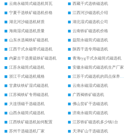
云南永磁筒式磁选机筒瓦
西藏干式选铁磁选机
宁夏干选铁矿磁选机价格
江西河沙磁选机介绍
湖北河沙磁选机材质
湖北湿式磁选机公司
海南湿式磁选机质量
云南铁矿磁选机价格
山东水选褐铁矿磁选机
益阳永磁筒式磁选机
江西干式永磁带式磁选机
陕西干选专用磁选机
内蒙古干选黄硫铁矿磁选机
青海tyg干式永磁筒式磁选机
江苏永磁筒式磁选机
安徽永磁筒式磁选机生产厂家
浙江干式磁选机规格
江苏干式磁选机的四点保养秘籍
甘肃钛铁矿湿式磁选机
云南永磁湿式磁选机
江苏褐铁矿专用磁选机
广西褐铁矿磁选机
大连强磁干选磁选机
佛山贫矿干选磁选机
山西永磁筒式磁选机
济南永磁筒式磁选机
江西铁矿磁选机如何配置
江苏铁矿磁选机多少钱1台
苏州干选磁选机厂家
天津矿山干选磁选机