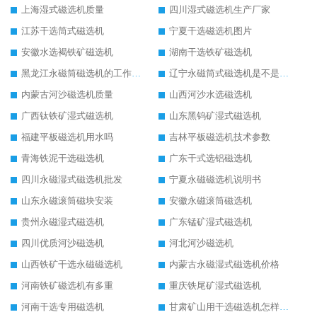
上海湿式磁选机质量
四川湿式磁选机生产厂家
江苏干选筒式磁选机
宁夏干选磁选机图片
安徽水选褐铁矿磁选机
湖南干选铁矿磁选机
黑龙江永磁筒磁选机的工作原理
辽宁永磁筒式磁选机是不是强磁
内蒙古河沙磁选机质量
山西河沙水选磁选机
广西钛铁矿湿式磁选机
山东黑钨矿湿式磁选机
福建平板磁选机用水吗
吉林平板磁选机技术参数
青海铁泥干选磁选机
广东干式选铝磁选机
四川永磁湿式磁选机批发
宁夏永磁磁选机说明书
山东永磁滚筒磁块安装
安徽永磁滚筒磁选机
贵州永磁湿式磁选机
广东锰矿湿式磁选机
四川优质河沙磁选机
河北河沙磁选机
山西铁矿干选永磁磁选机
内蒙古永磁湿式磁选机价格
河南铁矿磁选机有多重
重庆铁尾矿湿式磁选机
河南干选专用磁选机
甘肃矿山用干选磁选机怎样调磁