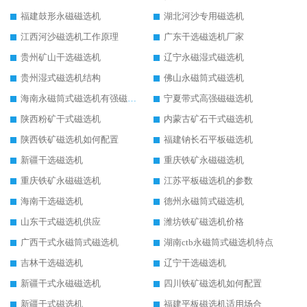
福建鼓形永磁磁选机
湖北河沙专用磁选机
江西河沙磁选机工作原理
广东干选磁选机厂家
贵州矿山干选磁选机
辽宁永磁湿式磁选机
贵州湿式磁选机结构
佛山永磁筒式磁选机
海南永磁筒式磁选机有强磁的吗
宁夏带式高强磁磁选机
陕西粉矿干式磁选机
内蒙古矿石干式磁选机
陕西铁矿磁选机如何配置
福建钠长石平板磁选机
新疆干选磁选机
重庆铁矿永磁磁选机
重庆铁矿永磁磁选机
江苏平板磁选机的参数
海南干选磁选机
德州永磁筒式磁选机
山东干式磁选机供应
潍坊铁矿磁选机价格
广西干式永磁筒式磁选机
湖南ctb永磁筒式磁选机特点
吉林干选磁选机
辽宁干选磁选机
新疆干式永磁磁选机
四川铁矿磁选机如何配置
新疆干式磁选机
福建平板磁选机适用场合