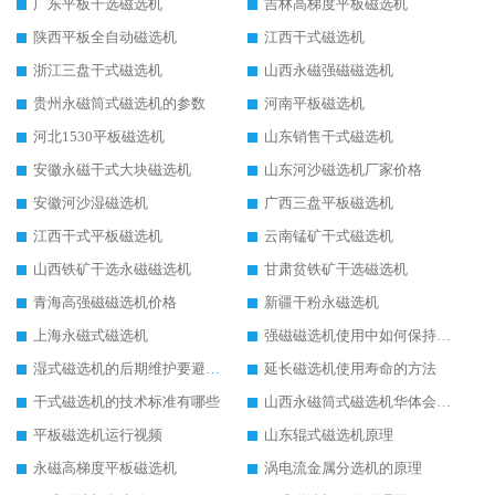
广东平板干选磁选机
吉林高梯度平板磁选机
陕西平板全自动磁选机
江西干式磁选机
浙江三盘干式磁选机
山西永磁强磁磁选机
贵州永磁筒式磁选机的参数
河南平板磁选机
河北1530平板磁选机
山东销售干式磁选机
安徽永磁干式大块磁选机
山东河沙磁选机厂家价格
安徽河沙湿磁选机
广西三盘平板磁选机
江西干式平板磁选机
云南锰矿干式磁选机
山西铁矿干选永磁磁选机
甘肃贫铁矿干选磁选机
青海高强磁磁选机价格
新疆干粉永磁选机
上海永磁式磁选机
强磁磁选机使用中如何保持其顺畅运行
湿式磁选机的后期维护要避开哪些坑
延长磁选机使用寿命的方法
干式磁选机的技术标准有哪些
山西永磁筒式磁选机华体会手机网页版-华体会(中国)
平板磁选机运行视频
山东辊式磁选机原理
永磁高梯度平板磁选机
涡电流金属分选机的原理