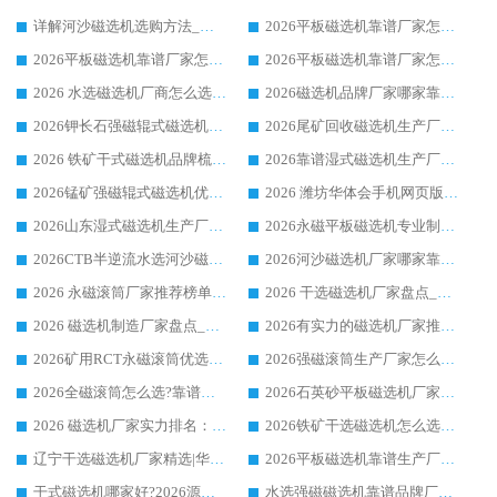
详解河沙磁选机选购方法_除铁器品牌及华体会手机网页版-华体会(中国) 企业解析
2026平板磁选机靠谱厂家怎么选？华体会手机网页版-华体会(中国) 凭硬实力甄选合作品牌
2026平板磁选机靠谱厂家怎么选？华体会手机网页版-华体会(中国) 凭硬实力甄选合作品牌
2026平板磁选机靠谱厂家怎么选？华体会手机网页版-华体会(中国) 凭硬实力甄选合作品牌
2026 水选磁选机厂商怎么选 潍坊华体会手机网页版-华体会(中国) 技术实力强
2026磁选机品牌厂家哪家靠谱?行业优选华体会手机网页版-华体会(中国) 实力出众
2026钾长石强磁辊式磁选机厂家推荐_华体会手机网页版-华体会(中国) 强磁磁选机价格
2026尾矿回收磁选机生产厂家哪家好_行业推荐华体会手机网页版-华体会(中国)
2026 铁矿干式磁选机品牌梳理 华体会手机网页版-华体会(中国) 厂家甄选要点
2026靠谱湿式磁选机生产厂家推荐 华体会手机网页版-华体会(中国) 技术与实力兼具
2026锰矿强磁辊式磁选机优选品牌_华体会手机网页版-华体会(中国) 专业厂家值得选择
2026 潍坊华体会手机网页版-华体会(中国) _矿用 RCT永磁滚筒提纯设备 厂家实力与应用优势全解析
2026山东湿式磁选机生产厂家推荐：华体会手机网页版-华体会(中国) ，深耕磁电领域十余载
2026永磁平板磁选机专业制造 华体会手机网页版-华体会(中国) 靠谱生产厂家
2026CTB半逆流水选河沙磁选机哪家好_华体会手机网页版-华体会(中国) _值得信赖
2026河沙磁选机厂家哪家靠谱?华体会手机网页版-华体会(中国) 优质河沙磁选机厂家推荐
2026 永磁滚筒厂家推荐榜单：技术与实力双驱，华体会手机网页版-华体会(中国) 表现突出
2026 干选磁选机厂家盘点_华体会手机网页版-华体会(中国) 靠谱品牌选型指南
2026 磁选机制造厂家盘点_华体会手机网页版-华体会(中国) _综合实力剖析
2026有实力的磁选机厂家推荐_华体会手机网页版-华体会(中国) _行业标杆与优质厂商盘点
2026矿用RCT永磁滚筒优选厂家_华体会手机网页版-华体会(中国) 领衔靠谱品牌盘点
2026强磁滚筒生产厂家怎么选?行业口碑推荐华体会手机网页版-华体会(中国)
2026全磁滚筒怎么选?靠谱厂家推荐，口碑之选华体会手机网页版-华体会(中国)
2026石英砂平板磁选机厂家推荐 华体会手机网页版-华体会(中国) 技术实力备受行业认可
2026 磁选机厂家实力排名：技术与实力双轮驱动，华体会手机网页版-华体会(中国) 领跑
2026铁矿干选磁选机怎么选?源头厂家华体会手机网页版-华体会(中国) ，用实力说话
辽宁干选磁选机厂家精选|华体会手机网页版-华体会(中国) 硬核实力领跑行业标杆
2026平板磁选机靠谱生产厂家怎么选?行业标杆华体会手机网页版-华体会(中国) ，凭硬实力脱颖而出
干式磁选机哪家好?2026源头厂家推荐_华体会手机网页版-华体会(中国) 强磁磁选机生产厂家
水选强磁磁选机靠谱品牌厂家推荐：华体会手机网页版-华体会(中国) ，技术实力与口碑双在线