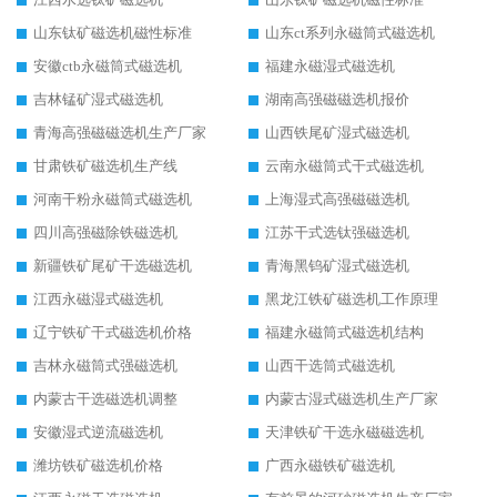
山东钛矿磁选机磁性标准
山东ct系列永磁筒式磁选机
安徽ctb永磁筒式磁选机
福建永磁湿式磁选机
吉林锰矿湿式磁选机
湖南高强磁磁选机报价
青海高强磁磁选机生产厂家
山西铁尾矿湿式磁选机
甘肃铁矿磁选机生产线
云南永磁筒式干式磁选机
河南干粉永磁筒式磁选机
上海湿式高强磁磁选机
四川高强磁除铁磁选机
江苏干式选钛强磁选机
新疆铁矿尾矿干选磁选机
青海黑钨矿湿式磁选机
江西永磁湿式磁选机
黑龙江铁矿磁选机工作原理
辽宁铁矿干式磁选机价格
福建永磁筒式磁选机结构
吉林永磁筒式强磁选机
山西干选筒式磁选机
内蒙古干选磁选机调整
内蒙古湿式磁选机生产厂家
安徽湿式逆流磁选机
天津铁矿干选永磁磁选机
潍坊铁矿磁选机价格
广西永磁铁矿磁选机