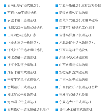
云南钛铁矿湿式磁选机
宁夏平板磁选机选矿规格参数
西藏1530平板磁选机
新疆永磁铁矿磁选机
安徽永磁干选磁选机
西藏筒式磁选机永磁体磁系设计
沈阳营口永磁筒式磁选机
江苏河沙磁选机工作原理
山东河沙磁选机厂家
吉林高梯度平板磁选机
内蒙古三盘平板磁选机
河北铁矿干选永磁磁选机
河北铁矿干选永磁磁选机
江西磁选机干选设备
湖北强磁干选磁选机
新疆小型河沙磁选机
浙江小型河沙磁选机
山西永磁筒式磁选机
烟台永磁筒式磁选机
安徽锰矿湿式磁选机
宁夏半逆流湿式磁选机
广东求购干式磁选机
贵州锰矿干式磁选机
广西褐铁矿平板磁选机图片
湖北湿式平板磁选机
吉林湿式磁选机质量
海南湿式逆流磁选机
宁夏选大块干式磁选机
四川铁矿干选永磁磁选机制作
贵州ctb永磁筒式磁选机