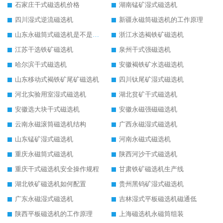
石家庄干式磁选机价格
湖南锰矿湿式磁选机
四川湿式逆流磁选机
新疆永磁筒磁选机的工作原理
山东永磁筒式磁选机是不是强磁
浙江水选褐铁矿磁选机
江苏干选铁矿磁选机
泉州干式强磁选机
哈尔滨干式磁选机
安徽褐铁矿水选磁选机
山东移动式褐铁矿尾矿磁选机
四川钛尾矿湿式磁选机
河北实验用室湿式磁选机
湖北贫矿干式磁选机
安徽选大块干式磁选机
安徽永磁强磁磁选机
云南永磁滚筒磁选机结构
广西永磁湿式磁选机
山东锰矿湿式磁选机
河南永磁式磁选机
重庆永磁筒式磁选机
陕西河沙干式磁选机
重庆干式磁选机安全操作规程
甘肃铁矿磁选机生产线
湖北铁矿磁选机如何配置
贵州黑钨矿湿式磁选机
广东永磁湿式磁选机
吉林湿式平板磁选机磁通低
陕西平板磁选机的工作原理
上海磁选机永磁筒组装