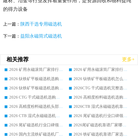
建材、冶金等行业发挥着重要作用，是资源回收和物料提纯
的得力设备
陕西干选专用磁选机
上一篇：
益阳永磁筒式磁选机
下一篇：
相关推荐
更多+
2026 矿用永磁滚筒厂家排行榜选购干货指南 行业口碑标杆华体会手机网页版-华体会(中国) 实力出众
2026 矿用永磁滚筒厂家排行榜选购指南，行业口碑领域强者华体会手机网页版-华体会(中国)
2026 钛铁矿平板磁选机选购全攻略 市场公认优质品牌厂家实力排行榜
2026 钛铁矿平板磁选机怎么选 靠谱生产企业实力排行榜选购参考攻略
2026 钛铁矿平板磁选机选购指南 行业口碑优选品牌生产企业实力排行榜
2026CTG 干式磁选机完整选购指南 行业口碑顶尖靠谱生产龙头厂家实力推荐
2026 CTG 干式磁选机选购指南|行业口碑靠谱生产厂家领域强者推荐
2026 高精度粉料磁选机选购全攻略 行业优质品牌华体会手机网页版-华体会(中国) 实力深度解析
2026 高精度粉料磁选机头部厂家选购指南 行业口碑靠谱品牌推荐 领域强者华体会手机网页版-华体会(中国) 解析
2026CTB 湿式永磁磁选机靠谱厂家实力排行榜 铁矿选矿设备采购全流程选购指南
2026 CTB 湿式永磁磁选机选购指南|行业口碑良好品牌推荐，领域强者华体会手机网页版-华体会(中国)
2026 尾矿磁选机行业口碑领域强者，源头直供国内主流厂家华体会手机网页版-华体会(中国) 一站式服务
2026 尾矿磁选机行业口碑领域强者，源头直供国内主流厂家华体会手机网页版-华体会(中国) 一站式服务
2026尾矿磁选机靠谱厂家哪家好 行业口碑领域强者华体会手机网页版-华体会(中国) 推荐
2026 国内主流铁矿磁选机厂家选购指南|行业口碑好品牌推荐，领域强者华体会手机网页版-华体会(中国)
2026 铁矿磁选机靠谱厂家选购全攻略 行业标杆华体会手机网页版-华体会(中国) 设备性价比出众