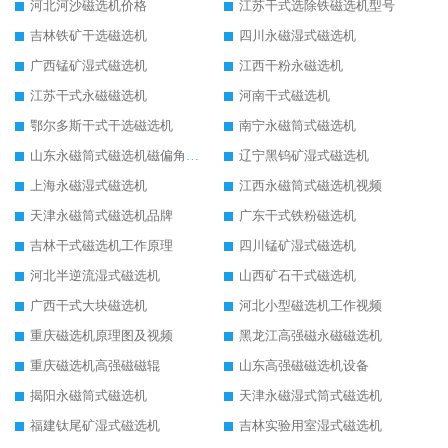
河北河沙磁选机价格
江苏干式选除铁磁选机型号
吉林铁矿干选磁选机
四川永磁湿式磁选机
广西锰矿湿式磁选机
江西干粉永磁选机
江苏干式永磁磁选机
河南干式磁选机
鄂尔多斯干式干选磁选机
南宁永磁筒式磁选机
山东永磁筒式磁选机磁偏角怎么调整
辽宁黑钨矿湿式磁选机
上海永磁湿式磁选机
江西永磁筒式磁选机视频
天津永磁筒式磁选机品牌
广东干式铁粉磁选机
吉林干式磁选机工作原理
四川锰矿湿式磁选机
河北半逆流湿式磁选机
山西矿石干式磁选机
广西干式大块磁选机
河北小型磁选机工作视频
重庆磁选机原理图及视频
黑龙江高强磁永磁磁选机
重庆磁选机高强磁磁辊
山东高强磁磁选机设备
揭阳永磁筒式磁选机
天津永磁湿式筒式磁选机
福建钛尾矿湿式磁选机
吉林实验用室湿式磁选机