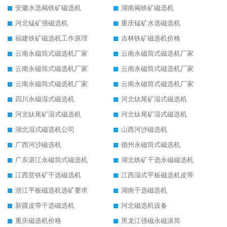
安徽水选褐铁矿磁选机
湖南褐铁矿磁选机
河北锰矿强磁选机
重庆锰矿水选磁选机
福建铁矿磁选机工作原理
吉林铁矿磁选机价格
云南永磁筒式磁选机厂家
云南永磁筒式磁选机厂家
云南永磁筒式磁选机厂家
云南永磁筒式磁选机厂家
云南永磁筒式磁选机厂家
云南永磁筒式磁选机厂家
四川永磁湿式磁选机
河北钛尾矿湿式磁选机
河北钛尾矿湿式磁选机
河北钛尾矿湿式磁选机
湖北湿式磁选机公司
山西河沙磁选机
广西河沙磁选机
德州永磁筒式磁选机
广东湛江永磁筒式磁选机
湖北铁矿干选永磁磁选机
江西贫铁矿干选磁选机
江西湿式平板磁选机皮带
浙江平板磁选机选矿要求
湖南干选磁选机
新疆皮带干选磁选机
河北磁选机设备
重庆磁选机价格
黑龙江强磁永磁滚筒