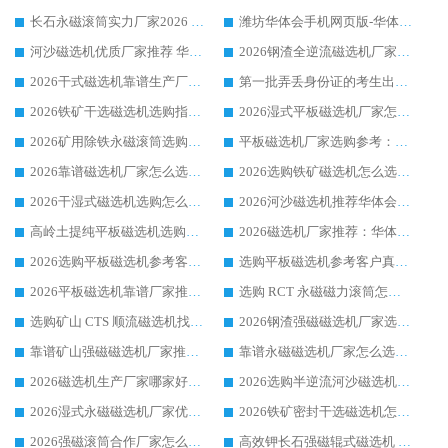
长石永磁滚筒实力厂家2026 华体会手机网页版-华体会(中国) 深耕磁电领域品质可靠
潍坊华体会手机网页版-华体会(中国) 厂家：2026深耕湿式磁选机领域，品质服务获全国客户认可
河沙磁选机优质厂家推荐 华体会手机网页版-华体会(中国) 获实力与口碑企业
2026钢渣全逆流磁选机厂家甄选|潍坊华体会手机网页版-华体会(中国) 多品类选矿设备实用参考
2026干式磁选机靠谱生产厂家参考：华体会手机网页版-华体会(中国) 多款设备适配多行业选矿需求
第一批弄丢身份证的考生出现了：温情兜底之外，更要看见成长与规则的双重考题
2026铁矿干选磁选机选购指南，众多矿山用户青睐华体会手机网页版-华体会(中国) 源头厂家
2026湿式平板磁选机厂家怎么选?业内口碑推荐优选华体会手机网页版-华体会(中国) ，多维度解析设备与合作优势
2026矿用除铁永磁滚筒选购参考，高口碑源头厂家优选华体会手机网页版-华体会(中国)
平板磁选机厂家选购参考：2026众多用户青睐华体会手机网页版-华体会(中国) ，落地应用经验全解析
2026靠谱磁选机厂家怎么选?综合实测，众多客户青睐华体会手机网页版-华体会(中国) 设备
2026选购铁矿磁选机怎么选?综合口碑出众的华体会手机网页版-华体会(中国) 值得矿山用户参考
2026干湿式磁选机选购怎么选?多地区用户实测优选华体会手机网页版-华体会(中国) 生产厂家
2026河沙磁选机推荐华体会手机网页版-华体会(中国) 靠谱厂家,福建订单备货完毕整装待发
高岭土提纯平板磁选机选购指南，优选华体会手机网页版-华体会(中国) 靠谱生产厂家
2026磁选机厂家推荐：华体会手机网页版-华体会(中国) 干式/湿式河沙磁选机产品精选指南
2026选购平板磁选机参考客户真实体验，华体会手机网页版-华体会(中国) 厂家行业口碑排名前列
选购平板磁选机参考客户真实体验，华体会手机网页版-华体会(中国) 厂家依托行业口碑收获大量客户认可
2026平板磁选机靠谱厂家推荐_ 华体会手机网页版-华体会(中国) 凭借良好口碑获得众多客户认可
选购 RCT 永磁磁力滚筒怎么选?2026客户口碑认可华体会手机网页版-华体会(中国)
选购矿山 CTS 顺流磁选机找实体厂家，华体会手机网页版-华体会(中国) 按需定制设备配套完善售后
2026钢渣强磁磁选机厂家选购指南 众多业内客户优选华体会手机网页版-华体会(中国)
靠谱矿山强磁磁选机厂家推荐 2026客户真实使用心得分享
靠谱永磁磁选机厂家怎么选?福建客户真实体验分享华体会手机网页版-华体会(中国) 品牌
2026磁选机生产厂家哪家好?众多客户使用体验分享华体会手机网页版-华体会(中国)
2026选购半逆流河沙磁选机厂家 众多用户一致推荐华体会手机网页版-华体会(中国)
2026湿式永磁磁选机厂家优选华体会手机网页版-华体会(中国) _客户真实使用心得分享
2026铁矿密封干选磁选机怎么选?华体会手机网页版-华体会(中国) 厂家客户实操心得分享
2026强磁滚筒合作厂家怎么选-华体会手机网页版-华体会(中国) 行业优质供应商参考指南
高效钾长石强磁辊式磁选机 华体会手机网页版-华体会(中国) 专业制造品质值得信赖