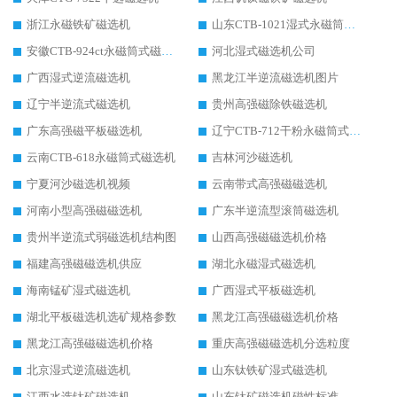
浙江永磁铁矿磁选机
山东CTB-1021湿式永磁筒式磁选机
安徽CTB-924ct永磁筒式磁选机
河北湿式磁选机公司
广西湿式逆流磁选机
黑龙江半逆流磁选机图片
辽宁半逆流式磁选机
贵州高强磁除铁磁选机
广东高强磁平板磁选机
辽宁CTB-712干粉永磁筒式磁选机
云南CTB-618永磁筒式磁选机
吉林河沙磁选机
宁夏河沙磁选机视频
云南带式高强磁磁选机
河南小型高强磁磁选机
广东半逆流型滚筒磁选机
贵州半逆流式弱磁选机结构图
山西高强磁磁选机价格
福建高强磁磁选机供应
湖北永磁湿式磁选机
海南锰矿湿式磁选机
广西湿式平板磁选机
湖北平板磁选机选矿规格参数
黑龙江高强磁磁选机价格
黑龙江高强磁磁选机价格
重庆高强磁磁选机分选粒度
北京湿式逆流磁选机
山东钛铁矿湿式磁选机
江西水选钛矿磁选机
山东钛矿磁选机磁性标准