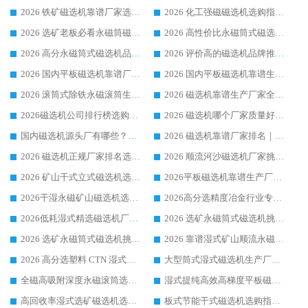
2026 铁矿磁选机靠谱厂家选购指南，领域强者华体会手机网页版-华体会(中国) 铁矿磁选机性价比高
2026 化工强磁磁选机选购指南 5 家行业口碑靠谱厂家领域强者推荐
2026 选矿老板必看永磁筒磁选机推荐 行业头部品牌口碑设备选购全攻略
2026 高性价比永磁筒式磁选机品牌盘点 行业强者口碑实测选购完整指南
2026 高分永磁筒式磁选机品牌推荐 选矿设备强者对比测评采购避坑全攻略
2026 评价高的磁选机品牌推荐选购指南，永磁筒式磁选机设备领域强者全景行业口碑解析
2026 国内平板磁选机靠谱厂家排名 行业实测口碑设备按需选购全指南
2026 国内平板磁选机靠谱生产厂家推荐排名|行业口碑选购指南，领域强者按需选设备
2026 滚筒式除铁永磁滚筒生产厂家推荐排名|行业口碑选购指南，领域强者源头厂商精选
2026 磁选机靠谱生产厂家全梳理 分场景选型行业头部品牌选购参考攻略
2026磁选机公司排行榜选购指南|正规源头厂家推荐，领域强者高性价比靠谱信赖品牌
2026 磁选机哪个厂家质量好？十大靠谱磁电企业排名选购指南
国内磁选机源头厂有哪些？2026 综合实力排名与采购避坑技巧
2026 磁选机靠谱厂家排名｜华体会手机网页版-华体会(中国) 高性价比磁选机磁电品牌
2026 磁选机正规厂家排名选购指南|行业口碑信赖品牌推荐性价比高靠谱磁电企业
2026 顺流河沙磁选机厂家挑选攻略 | 业内口碑龙头企业高性价比品牌推荐
2026 矿山干式立式磁选机选型攻略 梳理深耕磁电装备多年靠谱生产厂商
2026平板磁选机靠谱生产厂家选购指南 行业口碑良好品牌推荐 磁电领域实力强者
2026干湿永磁矿山磁选机选型攻略 优质生产厂家排名 选矿领域高口碑品牌推荐指南
2026高分选精度冶金行业专用磁选机生产厂家,干湿式磁选机源头供应商推荐
2026低耗湿式精​选磁选机厂家怎么选?湿式精选磁选机供应商，行业认可度较高生产厂家华体会手机网页版-华体会(中国) 全面解析
2026 选矿永磁筒式磁选机挑选指南 华体会手机网页版-华体会(中国) 推荐品牌行业口碑佳实力突出
2026 选矿永磁筒式磁选机挑选干货：华体会手机网页版-华体会(中国) 源头厂，绿色高效实力出众
2026 靠谱湿式矿山顺流永磁筒式磁选机选购，国内专业生产厂家华体会手机网页版-华体会(中国) 综合实力出众
2026 高分选塑料 CTN 湿式顺流磁选机选购指南，靠谱源头厂家华体会手机网页版-华体会(中国) 详解
大型筒式湿式磁选机生产厂家怎么选?华体会手机网页版-华体会(中国) 设备口碑广受行业认可
全磁高吸附深度永磁滚筒选购指南 业内口碑稳定磁电设备生产厂家详细推荐
湿式提纯高效高梯度平板磁选机靠谱设备源头厂商华体会手机网页版-华体会(中国) 综合测评
高回收率湿式选矿磁选机选购指南 业内口碑磁电设备生产厂家实力解析
板式节能干式磁选机选购指南，源头生产厂家华体会手机网页版-华体会(中国) 综合实力可观