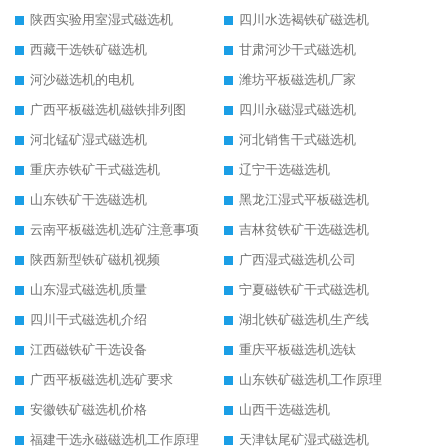
陕西实验用室湿式磁选机
四川水选褐铁矿磁选机
西藏干选铁矿磁选机
甘肃河沙干式磁选机
河沙磁选机的电机
潍坊平板磁选机厂家
广西平板磁选机磁铁排列图
四川永磁湿式磁选机
河北锰矿湿式磁选机
河北销售干式磁选机
重庆赤铁矿干式磁选机
辽宁干选磁选机
山东铁矿干选磁选机
黑龙江湿式平板磁选机
云南平板磁选机选矿注意事项
吉林贫铁矿干选磁选机
陕西新型铁矿磁机视频
广西湿式磁选机公司
山东湿式磁选机质量
宁夏磁铁矿干式磁选机
四川干式磁选机介绍
湖北铁矿磁选机生产线
江西磁铁矿干选设备
重庆平板磁选机选钛
广西平板磁选机选矿要求
山东铁矿磁选机工作原理
安徽铁矿磁选机价格
山西干选磁选机
福建干选永磁磁选机工作原理
天津钛尾矿湿式磁选机