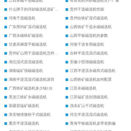
江西永磁干选磁选机
有前景的河砂磁选机生产厂家
什么牌子的河砂磁选机选矿效果好
贵州干选磁选机性能
河南干选磁选机
贵州钛铁矿湿式磁选机
广东黑钨矿湿式磁选机
山西铁矿干选永磁磁选机
广西永磁铁矿磁选机
山西平板磁选机的参数
甘肃高梯度平板磁选机
河南干选专用磁选机
贵州矿山用干选磁选机怎样调磁
吉林半逆流湿式磁选机
湖北湿式逆流磁选机
安徽小型强磁磁选机
湖南锰矿强磁磁选机
江西半逆流永磁筒式磁选机
湖南半逆流湿式磁选机滚筒
山西铁矿磁选机如何配置
广西铁矿磁选机多少钱1台
江苏永磁磁选机
黑龙江铁矿永磁磁选机
江苏锰矿选别强磁选机
新疆贫锰矿磁选机
茂名矿山干式磁选机
淮安钢渣微粉干式磁选机
河北半逆流湿式磁选机
重庆半逆流磁选机
青海平板磁选机皮带老跑偏