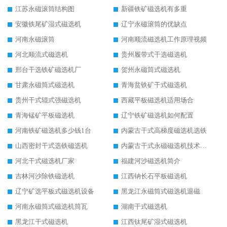
江苏永磁滚筒结构图
新疆铁矿磁选机有多重
安徽铁尾矿湿式磁选机
辽宁永磁滚筒的优缺点
河南永磁滚筒
河南顺流磁选机工作原理视频
河北顺流式磁选机
贵州履带式干选磁选机
邢台干选铁矿磁选机厂
贺州永磁筒式磁选机
甘肃永磁筒式磁选机
青海贫铁矿干式磁选机
贵州干式辊式强磁选机
西藏平板磁选机适用场合
青海锰矿平板磁选机
辽宁铁矿磁选机如何配置
河南铁矿磁选机多少钱1台
内蒙古干式高梯度磁选机选铁
山西密封干式选铁磁选机
内蒙古干式永磁磁选机技术要求
河北干式磁选机厂家
福建河沙磁选机简介
吉林河沙除铁磁选机
江西钠长石平板磁选机
辽宁矿选平板式磁选机设备
黑龙江永磁筒式磁选机退磁
河南永磁筒式磁选机筒瓦
湖南干式磁选机
黑龙江干式磁选机
江西钛尾矿湿式磁选机