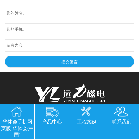
华体会手机网页版-华体会(中国)
华体会手机网
产品中心
工程案例
联系我们
公司地址：山东临朐县经济开发区北环路
页版-华体会(中
电话：13869611251 郭经理 微信同号
国)