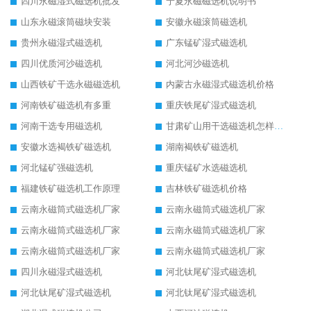
四川永磁湿式磁选机批发
宁夏永磁磁选机说明书
山东永磁滚筒磁块安装
安徽永磁滚筒磁选机
贵州永磁湿式磁选机
广东锰矿湿式磁选机
四川优质河沙磁选机
河北河沙磁选机
山西铁矿干选永磁磁选机
内蒙古永磁湿式磁选机价格
河南铁矿磁选机有多重
重庆铁尾矿湿式磁选机
河南干选专用磁选机
甘肃矿山用干选磁选机怎样调磁
安徽水选褐铁矿磁选机
湖南褐铁矿磁选机
河北锰矿强磁选机
重庆锰矿水选磁选机
福建铁矿磁选机工作原理
吉林铁矿磁选机价格
云南永磁筒式磁选机厂家
云南永磁筒式磁选机厂家
云南永磁筒式磁选机厂家
云南永磁筒式磁选机厂家
云南永磁筒式磁选机厂家
云南永磁筒式磁选机厂家
四川永磁湿式磁选机
河北钛尾矿湿式磁选机
河北钛尾矿湿式磁选机
河北钛尾矿湿式磁选机