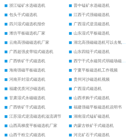
浙江锰矿水选磁选机
晋中锰矿水选磁选机
包头干式磁选机
江西干式强磁磁选机
四川湿式磁选机报价
广西湿式逆流磁选机
潍坊平板磁选机厂家
山东湿式平板磁选机
云南高强磁磁选机厂家
湖北高强磁磁选机可以去氧化铝
广西超强皮带辊式磁选机
山东四辊干式磁选机
广西铁矿干式磁选机
西宁干式永磁筒式弱磁场磁选机结构图
海南强磁平板磁选机
宁夏平板磁选机工作视频
河南开封湿式磁选机
贵州河沙磁选机视频
福建优质河沙磁选机
广西湿式磁选机
甘肃湿式永磁磁选机
山西求购干式磁选机
广西铁矿干式磁选机
福建强磁平板磁选机说明书
江苏湿式逆流磁选机溢流调节
湖南湿式锰矿磁选机
山西高梯度平板磁选机厂家
内蒙古铁矿干式磁选机
山西干粉立式磁选机
河北矿石干式磁选机