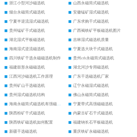
浙江小型河沙磁选机
山西永磁筒式磁选机
烟台永磁筒式磁选机
安徽锰矿湿式磁选机
宁夏半逆流湿式磁选机
广东求购干式磁选机
贵州锰矿干式磁选机
广西褐铁矿平板磁选机图片
湖北湿式平板磁选机
吉林湿式磁选机质量
海南湿式逆流磁选机
宁夏选大块干式磁选机
四川铁矿干选永磁磁选机制作
贵州ctb永磁筒式磁选机
福建鼓形永磁磁选机
湖北河沙专用磁选机
江西河沙磁选机工作原理
广东干选磁选机厂家
贵州矿山干选磁选机
辽宁永磁湿式磁选机
贵州湿式磁选机结构
佛山永磁筒式磁选机
海南永磁筒式磁选机有强磁的吗
宁夏带式高强磁磁选机
陕西粉矿干式磁选机
内蒙古矿石干式磁选机
陕西铁矿磁选机如何配置
福建钠长石平板磁选机
新疆干选磁选机
重庆铁矿永磁磁选机