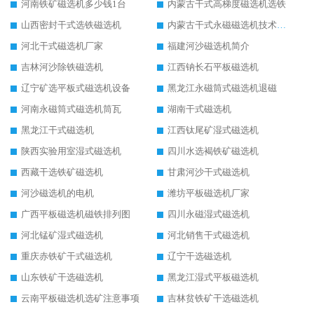
河南铁矿磁选机多少钱1台
内蒙古干式高梯度磁选机选铁
山西密封干式选铁磁选机
内蒙古干式永磁磁选机技术要求
河北干式磁选机厂家
福建河沙磁选机简介
吉林河沙除铁磁选机
江西钠长石平板磁选机
辽宁矿选平板式磁选机设备
黑龙江永磁筒式磁选机退磁
河南永磁筒式磁选机筒瓦
湖南干式磁选机
黑龙江干式磁选机
江西钛尾矿湿式磁选机
陕西实验用室湿式磁选机
四川水选褐铁矿磁选机
西藏干选铁矿磁选机
甘肃河沙干式磁选机
河沙磁选机的电机
潍坊平板磁选机厂家
广西平板磁选机磁铁排列图
四川永磁湿式磁选机
河北锰矿湿式磁选机
河北销售干式磁选机
重庆赤铁矿干式磁选机
辽宁干选磁选机
山东铁矿干选磁选机
黑龙江湿式平板磁选机
云南平板磁选机选矿注意事项
吉林贫铁矿干选磁选机