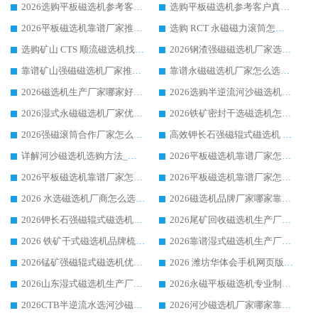
2026选购平板磁选机参考客户真实体验，华体会手机网页版-华体会(中国) 厂家行业口碑排名前列
选购平板磁选机参考客户真实体验，华体会手机网页版-华体会(中国) 厂家依托行业口碑收获大量客户认可
2026平板磁选机靠谱厂家推荐_ 华体会手机网页版-华体会(中国) 凭借良好口碑获得众多客户认可
选购 RCT 永磁磁力滚筒怎么选?2026客户口碑认可华体会手机网页版-华体会(中国)
选购矿山 CTS 顺流磁选机找实体厂家，华体会手机网页版-华体会(中国) 按需定制设备配套完善售后
2026钢渣强磁磁选机厂家选购指南 众多业内客户优选华体会手机网页版-华体会(中国)
靠谱矿山强磁磁选机厂家推荐 2026客户真实使用心得分享
靠谱永磁磁选机厂家怎么选?福建客户真实体验分享华体会手机网页版-华体会(中国) 品牌
2026磁选机生产厂家哪家好?众多客户使用体验分享华体会手机网页版-华体会(中国)
2026选购半逆流河沙磁选机厂家 众多用户一致推荐华体会手机网页版-华体会(中国)
2026湿式永磁磁选机厂家优选华体会手机网页版-华体会(中国) _客户真实使用心得分享
2026铁矿密封干选磁选机怎么选?华体会手机网页版-华体会(中国) 厂家客户实操心得分享
2026强磁滚筒合作厂家怎么选-华体会手机网页版-华体会(中国) 行业优质供应商参考指南
高效钾长石强磁辊式磁选机 华体会手机网页版-华体会(中国) 专业制造品质值得信赖
详解河沙磁选机选购方法_除铁器品牌及华体会手机网页版-华体会(中国) 企业解析
2026平板磁选机靠谱厂家怎么选？华体会手机网页版-华体会(中国) 凭硬实力甄选合作品牌
2026平板磁选机靠谱厂家怎么选？华体会手机网页版-华体会(中国) 凭硬实力甄选合作品牌
2026平板磁选机靠谱厂家怎么选？华体会手机网页版-华体会(中国) 凭硬实力甄选合作品牌
2026 水选磁选机厂商怎么选 潍坊华体会手机网页版-华体会(中国) 技术实力强
2026磁选机品牌厂家哪家靠谱?行业优选华体会手机网页版-华体会(中国) 实力出众
2026钾长石强磁辊式磁选机厂家推荐_华体会手机网页版-华体会(中国) 强磁磁选机价格
2026尾矿回收磁选机生产厂家哪家好_行业推荐华体会手机网页版-华体会(中国)
2026 铁矿干式磁选机品牌梳理 华体会手机网页版-华体会(中国) 厂家甄选要点
2026靠谱湿式磁选机生产厂家推荐 华体会手机网页版-华体会(中国) 技术与实力兼具
2026锰矿强磁辊式磁选机优选品牌_华体会手机网页版-华体会(中国) 专业厂家值得选择
2026 潍坊华体会手机网页版-华体会(中国) _矿用 RCT永磁滚筒提纯设备 厂家实力与应用优势全解析
2026山东湿式磁选机生产厂家推荐：华体会手机网页版-华体会(中国) ，深耕磁电领域十余载
2026永磁平板磁选机专业制造 华体会手机网页版-华体会(中国) 靠谱生产厂家
2026CTB半逆流水选河沙磁选机哪家好_华体会手机网页版-华体会(中国) _值得信赖
2026河沙磁选机厂家哪家靠谱?华体会手机网页版-华体会(中国) 优质河沙磁选机厂家推荐