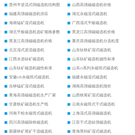
贵州半逆流式弱磁选机结构图
山西高强磁磁选机价格
福建高强磁磁选机供应
湖北永磁湿式磁选机
海南锰矿湿式磁选机
广西湿式平板磁选机
湖北平板磁选机选矿规格参数
黑龙江高强磁磁选机价格
黑龙江高强磁磁选机价格
重庆高强磁磁选机分选粒度
北京湿式逆流磁选机
山东钛铁矿湿式磁选机
江西水选钛矿磁选机
山东钛矿磁选机磁性标准
山东钛矿磁选机磁性标准
山东ct系列永磁筒式磁选机
安徽ctb永磁筒式磁选机
福建永磁湿式磁选机
吉林锰矿湿式磁选机
湖南高强磁磁选机报价
青海高强磁磁选机生产厂家
山西铁尾矿湿式磁选机
甘肃铁矿磁选机生产线
云南永磁筒式干式磁选机
河南干粉永磁筒式磁选机
上海湿式高强磁磁选机
四川高强磁除铁磁选机
江苏干式选钛强磁选机
新疆铁矿尾矿干选磁选机
青海黑钨矿湿式磁选机