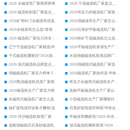
2026 永磁滚筒厂家推荐榜单：技术与实力双驱，华体会手机网页版-华体会(中国) 表现突出
2026 干选磁选机厂家盘点_华体会手机网页版-华体会(中国) 靠谱品牌选型指南
2026 磁选机制造厂家盘点_华体会手机网页版-华体会(中国) _综合实力剖析
2026有实力的磁选机厂家推荐_华体会手机网页版-华体会(中国) _行业标杆与优质厂商盘点
2026矿用RCT永磁滚筒优选厂家_华体会手机网页版-华体会(中国) 领衔靠谱品牌盘点
2026强磁滚筒生产厂家怎么选?行业口碑推荐华体会手机网页版-华体会(中国)
2026全磁滚筒怎么选?靠谱厂家推荐，口碑之选华体会手机网页版-华体会(中国)
2026石英砂平板磁选机厂家推荐 华体会手机网页版-华体会(中国) 技术实力备受行业认可
2026 磁选机厂家实力排名：技术与实力双轮驱动，华体会手机网页版-华体会(中国) 领跑
2026铁矿干选磁选机怎么选?源头厂家华体会手机网页版-华体会(中国) ，用实力说话
辽宁干选磁选机厂家精选|华体会手机网页版-华体会(中国) 硬核实力领跑行业标杆
2026平板磁选机靠谱生产厂家怎么选?行业标杆华体会手机网页版-华体会(中国) ，凭硬实力脱颖而出
干式磁选机哪家好?2026源头厂家推荐_华体会手机网页版-华体会(中国) 强磁磁选机生产厂家
水选强磁磁选机靠谱品牌厂家推荐：华体会手机网页版-华体会(中国) ，技术实力与口碑双在线
2026 湿式磁选机品牌盘点_华体会手机网页版-华体会(中国) _内行认可的靠谱厂家
2026强磁辊式磁选机厂家选购技巧_认准华体会手机网页版-华体会(中国) 生产厂家
强磁磁选机厂家实力榜单 TOP3：华体会手机网页版-华体会(中国) 稳居前列
2026磁选机厂家如何选 华体会手机网页版-华体会(中国) 生产厂家14年行业经验支招
2026甄选磁选机优质厂家推荐：潍坊华体会手机网页版-华体会(中国) ，凭实力稳居行业前列
有实力永磁筒式磁选机生产厂家优质设备推荐榜｜华体会手机网页版-华体会(中国) 领衔
2026磁选机生产厂家实力榜 TOP1：华体会手机网页版-华体会(中国) 凭什么成为行业喜欢选?
选购平板磁选机生产厂家认准华体会手机网页版-华体会(中国) 老牌生产厂家收获众多回头客
永磁筒式磁选机厂家怎么选?14 年老厂华体会手机网页版-华体会(中国) 凭实力出圈，这 5 大优势太圈粉
小型磁选机生产厂家哪家好?2026 年实测推荐，华体会手机网页版-华体会(中国) 十年口碑厂值得闭眼入
锰矿提纯选对设备才赚钱!这家临朐厂家的强磁辊磁选机凭啥成行业标杆?
石英砂提纯选对神器!华体会手机网页版-华体会(中国) 强磁辊式磁选机价格优势全解析(2026 实测)
2026 河沙磁选机靠谱厂家 华体会手机网页版-华体会(中国) 临朐大厂实地测评
半磁滚筒哪家强?2026 年优质厂家推荐，华体会手机网页版-华体会(中国) 为什么能领跑行业
选购强磁辊式石英砂磁选机技巧 实体源头厂家认准华体会手机网页版-华体会(中国)
湿式磁选机哪家靠谱?2026 实测推荐，潍坊华体会手机网页版-华体会(中国) 凭实力稳居榜首