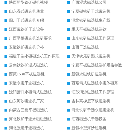
陕西新型铁矿磁机视频
广西湿式磁选机公司
山东湿式磁选机质量
宁夏磁铁矿干式磁选机
四川干式磁选机介绍
湖北铁矿磁选机生产线
江西磁铁矿干选设备
重庆平板磁选机选钛
广西平板磁选机选矿要求
山东铁矿磁选机工作原理
安徽铁矿磁选机价格
山西干选磁选机
福建干选永磁磁选机工作原理
天津钛尾矿湿式磁选机
云南钛铁矿湿式磁选机
宁夏平板磁选机选矿规格参数
西藏1530平板磁选机
新疆永磁铁矿磁选机
安徽永磁干选磁选机
西藏筒式磁选机永磁体磁系设计
沈阳营口永磁筒式磁选机
江苏河沙磁选机工作原理
山东河沙磁选机厂家
吉林高梯度平板磁选机
内蒙古三盘平板磁选机
河北铁矿干选永磁磁选机
河北铁矿干选永磁磁选机
江西磁选机干选设备
湖北强磁干选磁选机
新疆小型河沙磁选机