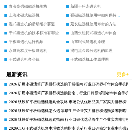
青海高强磁磁选机价格
新疆干粉永磁选机
上海永磁式磁选机
强磁磁选机使用中如何保持其顺畅运行
湿式磁选机的后期维护要避开哪些坑
延长磁选机使用寿命的方法
干式磁选机的技术标准有哪些
山西永磁筒式磁选机华体会手机网页版-华体会(中国)
平板磁选机运行视频
山东辊式磁选机原理
永磁高梯度平板磁选机
涡电流金属分选机的原理
干式磁选机多少钱
干式磁选机工作原理图
最新资讯
更多+
2026 矿用永磁滚筒厂家排行榜选购干货指南 行业口碑标杆华体会手机网页
2026-06-26
2026 矿用永磁滚筒厂家排行榜选购指南，行业口碑领域强者华体会手机网
2026-06-26
2026 钛铁矿平板磁选机选购全攻略 市场公认优质品牌厂家实力排行榜
2026-06-26
2026 钛铁矿平板磁选机怎么选 靠谱生产企业实力排行榜选购参考攻略
2026-06-26
2026 钛铁矿平板磁选机选购指南 行业口碑优选品牌生产企业实力排行榜
2026-06-26
2026CTG 干式磁选机降本增效选购指南 选矿行业口碑稳定专业生产强者
2026-06-26