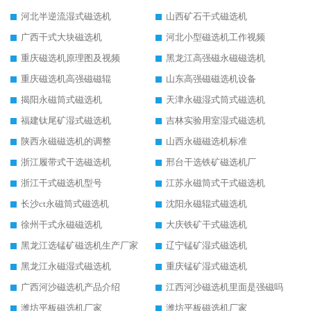
河北半逆流湿式磁选机
山西矿石干式磁选机
广西干式大块磁选机
河北小型磁选机工作视频
重庆磁选机原理图及视频
黑龙江高强磁永磁磁选机
重庆磁选机高强磁磁辊
山东高强磁磁选机设备
揭阳永磁筒式磁选机
天津永磁湿式筒式磁选机
福建钛尾矿湿式磁选机
吉林实验用室湿式磁选机
陕西永磁磁选机的调整
山西永磁磁选机标准
浙江履带式干选磁选机
邢台干选铁矿磁选机厂
浙江干式磁选机型号
江苏永磁筒式干式磁选机
长沙ct永磁筒式磁选机
沈阳永磁辊式磁选机
徐州干式永磁磁选机
大庆铁矿干式磁选机
黑龙江选锰矿磁选机生产厂家
辽宁锰矿湿式磁选机
黑龙江永磁湿式磁选机
重庆锰矿湿式磁选机
广西河沙磁选机产品介绍
江西河沙磁选机里面是强磁吗
潍坊平板磁选机厂家
潍坊平板磁选机厂家