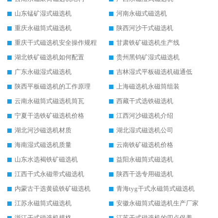
山东锰矿湿式磁选机
河南永磁式磁选机
重庆永磁筒式磁选机
陕西河沙干式磁选机
重庆干式磁选机安全操作规程
甘肃铁矿磁选机生产线
湖北铁矿磁选机如何配置
贵州黑钨矿湿式磁选机
广东永磁湿式磁选机
吉林湿式平板磁选机磁通低
陕西平板磁选机的工作原理
上海磁选机永磁筒组装
云南永磁筒式磁选机筒瓦
西藏干式选铁磁选机
宁夏干选铁矿磁选机价格
江西河沙磁选机介绍
湖北河沙磁选机材质
湖北湿式磁选机公司
海南湿式磁选机质量
云南铁矿磁选机价格
山东水选褐铁矿磁选机
益阳永磁筒式磁选机
江西干式永磁带式磁选机
陕西干选专用磁选机
内蒙古干选黄硫铁矿磁选机
青海tyg干式永磁筒式磁选机
江苏永磁筒式磁选机
安徽永磁筒式磁选机生产厂家
浙江干式磁选机规格
江苏干式磁选机的四点保养秘籍