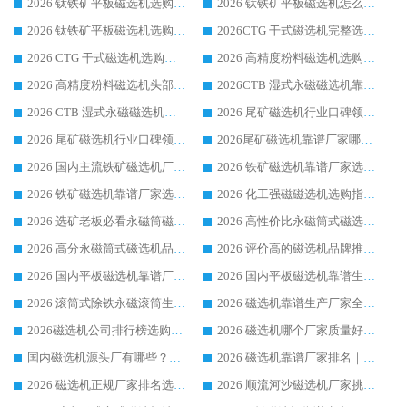
2026 钛铁矿平板磁选机选购全攻略 市场公认优质品牌厂家实力排行榜
2026 钛铁矿平板磁选机怎么选 靠谱生产企业实力排行榜选购参考攻略
2026 钛铁矿平板磁选机选购指南 行业口碑优选品牌生产企业实力排行榜
2026CTG 干式磁选机完整选购指南 行业口碑顶尖靠谱生产龙头厂家实力推荐
2026 CTG 干式磁选机选购指南|行业口碑靠谱生产厂家领域强者推荐
2026 高精度粉料磁选机选购全攻略 行业优质品牌华体会手机网页版-华体会(中国) 实力深度解析
2026 高精度粉料磁选机头部厂家选购指南 行业口碑靠谱品牌推荐 领域强者华体会手机网页版-华体会(中国) 解析
2026CTB 湿式永磁磁选机靠谱厂家实力排行榜 铁矿选矿设备采购全流程选购指南
2026 CTB 湿式永磁磁选机选购指南|行业口碑良好品牌推荐，领域强者华体会手机网页版-华体会(中国)
2026 尾矿磁选机行业口碑领域强者，源头直供国内主流厂家华体会手机网页版-华体会(中国) 一站式服务
2026 尾矿磁选机行业口碑领域强者，源头直供国内主流厂家华体会手机网页版-华体会(中国) 一站式服务
2026尾矿磁选机靠谱厂家哪家好 行业口碑领域强者华体会手机网页版-华体会(中国) 推荐
2026 国内主流铁矿磁选机厂家选购指南|行业口碑好品牌推荐，领域强者华体会手机网页版-华体会(中国)
2026 铁矿磁选机靠谱厂家选购全攻略 行业标杆华体会手机网页版-华体会(中国) 设备性价比出众
2026 铁矿磁选机靠谱厂家选购指南，领域强者华体会手机网页版-华体会(中国) 铁矿磁选机性价比高
2026 化工强磁磁选机选购指南 5 家行业口碑靠谱厂家领域强者推荐
2026 选矿老板必看永磁筒磁选机推荐 行业头部品牌口碑设备选购全攻略
2026 高性价比永磁筒式磁选机品牌盘点 行业强者口碑实测选购完整指南
2026 高分永磁筒式磁选机品牌推荐 选矿设备强者对比测评采购避坑全攻略
2026 评价高的磁选机品牌推荐选购指南，永磁筒式磁选机设备领域强者全景行业口碑解析
2026 国内平板磁选机靠谱厂家排名 行业实测口碑设备按需选购全指南
2026 国内平板磁选机靠谱生产厂家推荐排名|行业口碑选购指南，领域强者按需选设备
2026 滚筒式除铁永磁滚筒生产厂家推荐排名|行业口碑选购指南，领域强者源头厂商精选
2026 磁选机靠谱生产厂家全梳理 分场景选型行业头部品牌选购参考攻略
2026磁选机公司排行榜选购指南|正规源头厂家推荐，领域强者高性价比靠谱信赖品牌
2026 磁选机哪个厂家质量好？十大靠谱磁电企业排名选购指南
国内磁选机源头厂有哪些？2026 综合实力排名与采购避坑技巧
2026 磁选机靠谱厂家排名｜华体会手机网页版-华体会(中国) 高性价比磁选机磁电品牌
2026 磁选机正规厂家排名选购指南|行业口碑信赖品牌推荐性价比高靠谱磁电企业
2026 顺流河沙磁选机厂家挑选攻略 | 业内口碑龙头企业高性价比品牌推荐