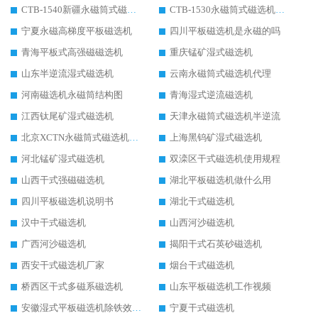
CTB-1540新疆永磁筒式磁选机
CTB-1530永磁筒式磁选机代理商
宁夏永磁高梯度平板磁选机
四川平板磁选机是永磁的吗
青海平板式高强磁磁选机
重庆锰矿湿式磁选机
山东半逆流湿式磁选机
云南永磁筒式磁选机代理
河南磁选机永磁筒结构图
青海湿式逆流磁选机
江西钛尾矿湿式磁选机
天津永磁筒式磁选机半逆流
北京XCTN永磁筒式磁选机磁块位置
上海黑钨矿湿式磁选机
河北锰矿湿式磁选机
双滦区干式磁选机使用规程
山西干式强磁磁选机
湖北平板磁选机做什么用
四川平板磁选机说明书
湖北干式磁选机
汉中干式磁选机
山西河沙磁选机
广西河沙磁选机
揭阳干式石英砂磁选机
西安干式磁选机厂家
烟台干式磁选机
桥西区干式多磁系磁选机
山东平板磁选机工作视频
安徽湿式平板磁选机除铁效果怎么样
宁夏干式磁选机