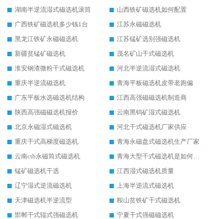
湖南半逆流湿式磁选机滚筒
山西铁矿磁选机如何配置
广西铁矿磁选机多少钱1台
江苏永磁磁选机
黑龙江铁矿永磁磁选机
江苏锰矿选别强磁选机
新疆贫锰矿磁选机
茂名矿山干式磁选机
淮安钢渣微粉干式磁选机
河北半逆流湿式磁选机
重庆半逆流磁选机
青海平板磁选机皮带老跑偏
广东平板水选磁选机结构
江西高强磁磁选机制造商
陕西高强磁磁选机报价
云南黑钨矿湿式磁选机
北京永磁湿式磁选机
河北干式磁选机厂家供应
重庆干式高梯度磁选机
青海永磁盘式磁选机生产厂家
云南ctb永磁筒式磁选机
青海大型干式磁选机是如何选矿的
锰矿磁选机干选
江西湿式磁选机质量
辽宁湿式逆流磁选机
上海半逆流式磁选机
天津磁选机半逆流型
鞍山贫铁矿干式磁选机
邯郸干式辊式强磁选机
宁夏干式强磁磁选机