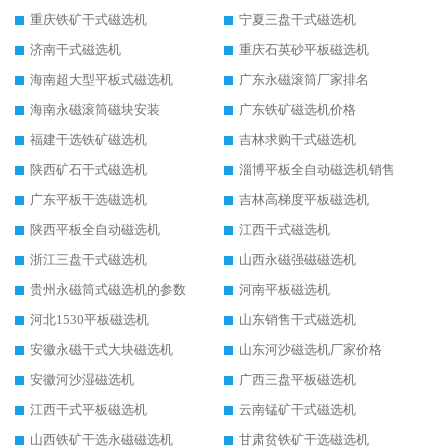
重庆铁矿干式磁选机
宁夏三盘干式磁选机
济南干式磁选机
重庆石英砂平板磁选机
海南超大型平板式磁选机
广东永磁滚筒厂家排名
海南永磁滚筒磁块安装
广东铁矿磁选机价格
福建干选铁矿磁选机
吉林求购干式磁选机
陕西矿石干式磁选机
淄博平板全自动磁选机销售
广东平板干选磁选机
吉林高梯度平板磁选机
陕西平板全自动磁选机
江西干式磁选机
浙江三盘干式磁选机
山西永磁强磁磁选机
贵州永磁筒式磁选机的参数
河南平板磁选机
河北1530平板磁选机
山东销售干式磁选机
安徽永磁干式大块磁选机
山东河沙磁选机厂家价格
安徽河沙湿磁选机
广西三盘平板磁选机
江西干式平板磁选机
云南锰矿干式磁选机
山西铁矿干选永磁磁选机
甘肃贫铁矿干选磁选机