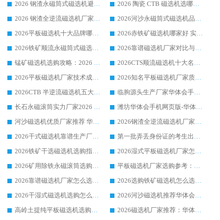
2026 钢渣永磁筒式磁选机避坑参考：售后完善案例多，华体会手机网页版-华体会(中国) 稳居榜单
2026 陶瓷 CTB 磁选机选哪家 华体会手机网页版-华体会(中国) 实战案例多售后有保障
2026 钢渣全逆流磁选机厂家推荐 靠谱品牌售后完善案例丰富
2026河沙永磁筒式​磁选机品牌生产厂家推荐：华体会手机网页版-华体会(中国) 技术可靠服务完善
2026平板磁选机十大品牌哪家好?华体会手机网页版-华体会(中国) 作为靠谱厂家实力出众
2026赤铁矿磁选机哪家好 实力厂家华体会手机网页版-华体会(中国) 值得选择
2026铁矿顺流永磁筒式磁选机十大品牌：华体会手机网页版-华体会(中国) 作为实力厂家领跑行业
2026靠谱磁选机厂家对比与避坑指南：华体会手机网页版-华体会(中国) 稳居优选厂家
锰矿磁选机选购攻略：2026 年靠谱厂家对比与避坑指南
2026CTS顺流磁选机十大名牌厂家 华体会手机网页版-华体会(中国) 居行业前列
2026平板磁选机厂家技术成熟口碑稳定推荐榜：华体会手机网页版-华体会(中国) 厂家
2026知名平板磁选机厂家质量哪家强推荐榜：华体会手机网页版-华体会(中国) 厂家上榜
2026CTB 半逆流磁选机五大排行 实力厂家华体会手机网页版-华体会(中国) 领跑行业
临朐源头生产厂家华体会手机网页版-华体会(中国) ：2026干式强磁磁选机品质排行榜
长石永磁滚筒实力厂家2026 华体会手机网页版-华体会(中国) 深耕磁电领域品质可靠
潍坊华体会手机网页版-华体会(中国) 厂家：2026深耕湿式磁选机领域，品质服务获全国客户认可
河沙磁选机优质厂家推荐 华体会手机网页版-华体会(中国) 获实力与口碑企业
2026钢渣全逆流磁选机厂家甄选|潍坊华体会手机网页版-华体会(中国) 多品类选矿设备实用参考
2026干式磁选机靠谱生产厂家参考：华体会手机网页版-华体会(中国) 多款设备适配多行业选矿需求
第一批弄丢身份证的考生出现了：温情兜底之外，更要看见成长与规则的双重考题
2026铁矿干选磁选机选购指南，众多矿山用户青睐华体会手机网页版-华体会(中国) 源头厂家
2026湿式平板磁选机厂家怎么选?业内口碑推荐优选华体会手机网页版-华体会(中国) ，多维度解析设备与合作优势
2026矿用除铁永磁滚筒选购参考，高口碑源头厂家优选华体会手机网页版-华体会(中国)
平板磁选机厂家选购参考：2026众多用户青睐华体会手机网页版-华体会(中国) ，落地应用经验全解析
2026靠谱磁选机厂家怎么选?综合实测，众多客户青睐华体会手机网页版-华体会(中国) 设备
2026选购铁矿磁选机怎么选?综合口碑出众的华体会手机网页版-华体会(中国) 值得矿山用户参考
2026干湿式磁选机选购怎么选?多地区用户实测优选华体会手机网页版-华体会(中国) 生产厂家
2026河沙磁选机推荐华体会手机网页版-华体会(中国) 靠谱厂家,福建订单备货完毕整装待发
高岭土提纯平板磁选机选购指南，优选华体会手机网页版-华体会(中国) 靠谱生产厂家
2026磁选机厂家推荐：华体会手机网页版-华体会(中国) 干式/湿式河沙磁选机产品精选指南