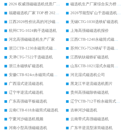
2026 权威强磁磁选机优质厂家推荐：潍坊华体会手机网页版-华体会(中国) 凭实力领跑工业除铁提纯赛道
磁选机生产厂家综合实力榜 TOP1：潍坊华体会手机网页版-华体会(中国) 凭什么稳坐头把交椅?
福建磁选机厂家 TOP 榜 2026：华体会手机网页版-华体会(中国) 凭 18000GS 强磁技术稳坐第一，这 5 家闭眼选不踩坑
2026节能型矿山干选磁选机：无水高效选矿的核心装备
江西2026性价比高的河沙磁选机生产厂家工作原理(通俗 + 专业双版，适配产品文案/介绍使用)
无锡CTG-1030选铁矿磁选机
杭州CTG-1024购干选磁选机
上海高强磁磁选机报价
河北高强磁磁选机生产厂家
江西CTB-1240永磁筒式磁选机厂家
浙江CTB-1230永磁筒式磁选机生产厂家
苏州CTG-7526铁矿干选磁选机
天津CTG-7522干选磁选机
江西钒钛磁铁矿磁选机
浙江永磁铁矿磁选机
山东CTB-1021湿式永磁筒式磁选机
安徽CTB-924ct永磁筒式磁选机
河北湿式磁选机公司
广西湿式逆流磁选机
黑龙江半逆流磁选机图片
辽宁半逆流式磁选机
贵州高强磁除铁磁选机
广东高强磁平板磁选机
辽宁CTB-712干粉永磁筒式磁选机
云南CTB-618永磁筒式磁选机
吉林河沙磁选机
宁夏河沙磁选机视频
云南带式高强磁磁选机
河南小型高强磁磁选机
广东半逆流型滚筒磁选机