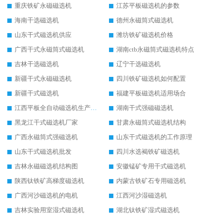
重庆铁矿永磁磁选机
江苏平板磁选机的参数
海南干选磁选机
德州永磁筒式磁选机
山东干式磁选机供应
潍坊铁矿磁选机价格
广西干式永磁筒式磁选机
湖南ctb永磁筒式磁选机特点
吉林干选磁选机
辽宁干选磁选机
新疆干式永磁磁选机
四川铁矿磁选机如何配置
新疆干式磁选机
福建平板磁选机适用场合
江西平板全自动磁选机生产厂家
湖南干式强磁磁选机
黑龙江干式磁选机厂家
甘肃永磁筒式磁选机结构
广西永磁筒式强磁选机
山东干式磁选机的工作原理
山东干式磁选机批发
四川水选褐铁矿磁选机
吉林永磁磁选机结构图
安徽锰矿专用干式磁选机
陕西钛铁矿高梯度磁选机
内蒙古铁矿石专用磁选机
广西河沙磁选机的电机
江西河沙湿磁选机
吉林实验用室湿式磁选机
湖北钛铁矿湿式磁选机