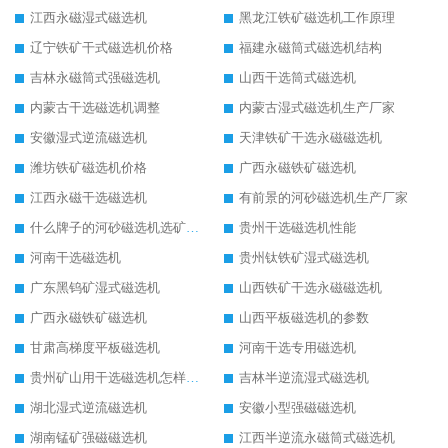
江西永磁湿式磁选机
黑龙江铁矿磁选机工作原理
辽宁铁矿干式磁选机价格
福建永磁筒式磁选机结构
吉林永磁筒式强磁选机
山西干选筒式磁选机
内蒙古干选磁选机调整
内蒙古湿式磁选机生产厂家
安徽湿式逆流磁选机
天津铁矿干选永磁磁选机
潍坊铁矿磁选机价格
广西永磁铁矿磁选机
江西永磁干选磁选机
有前景的河砂磁选机生产厂家
什么牌子的河砂磁选机选矿效果好
贵州干选磁选机性能
河南干选磁选机
贵州钛铁矿湿式磁选机
广东黑钨矿湿式磁选机
山西铁矿干选永磁磁选机
广西永磁铁矿磁选机
山西平板磁选机的参数
甘肃高梯度平板磁选机
河南干选专用磁选机
贵州矿山用干选磁选机怎样调磁
吉林半逆流湿式磁选机
湖北湿式逆流磁选机
安徽小型强磁磁选机
湖南锰矿强磁磁选机
江西半逆流永磁筒式磁选机