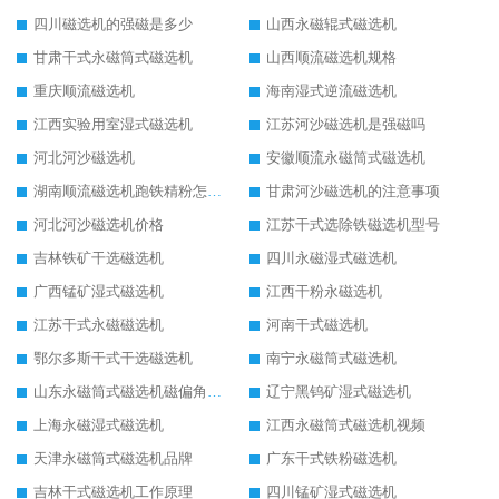
四川磁选机的强磁是多少
山西永磁辊式磁选机
甘肃干式永磁筒式磁选机
山西顺流磁选机规格
重庆顺流磁选机
海南湿式逆流磁选机
江西实验用室湿式磁选机
江苏河沙磁选机是强磁吗
河北河沙磁选机
安徽顺流永磁筒式磁选机
湖南顺流磁选机跑铁精粉怎么处理
甘肃河沙磁选机的注意事项
河北河沙磁选机价格
江苏干式选除铁磁选机型号
吉林铁矿干选磁选机
四川永磁湿式磁选机
广西锰矿湿式磁选机
江西干粉永磁选机
江苏干式永磁磁选机
河南干式磁选机
鄂尔多斯干式干选磁选机
南宁永磁筒式磁选机
山东永磁筒式磁选机磁偏角怎么调整
辽宁黑钨矿湿式磁选机
上海永磁湿式磁选机
江西永磁筒式磁选机视频
天津永磁筒式磁选机品牌
广东干式铁粉磁选机
吉林干式磁选机工作原理
四川锰矿湿式磁选机