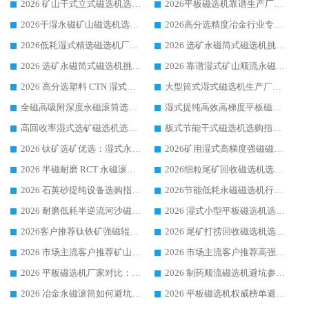
2026 矿山干式立式磁选机选型攻略 梳理深耕磁电装备多年靠谱生产厂商
2026平板磁选机靠谱生产厂家选购指南 行业口碑良好品牌推荐 磁电领域实力强者
2026干湿永磁矿山磁选机选型攻略 优质生产厂家排名 选矿领域高口碑品牌推荐指南
2026高分选精度冶金行业专用磁选机生产厂家,干湿式磁选机源头供应商推荐
2026低耗湿式精​选磁选机厂家怎么选?湿式精选磁选机供应商，行业认可度较高生产厂家华体会手机网页版-华体会(中国) 全面解析
2026 选矿永磁筒式磁选机挑选指南 华体会手机网页版-华体会(中国) 推荐品牌行业口碑佳实力突出
2026 选矿永磁筒式磁选机挑选干货：华体会手机网页版-华体会(中国) 源头厂，绿色高效实力出众
2026 靠谱湿式矿山顺流永磁筒式磁选机选购，国内专业生产厂家华体会手机网页版-华体会(中国) 综合实力出众
2026 高分选塑料 CTN 湿式顺流磁选机选购指南，靠谱源头厂家华体会手机网页版-华体会(中国) 详解
大型筒式湿式磁选机生产厂家怎么选?华体会手机网页版-华体会(中国) 设备口碑广受行业认可
全磁高吸附深度永磁滚筒选购指南 业内口碑稳定磁电设备生产厂家详细推荐
湿式提纯高效高梯度平板磁选机靠谱设备源头厂商华体会手机网页版-华体会(中国) 综合测评
高回收率湿式选矿磁选机选购指南 业内口碑磁电设备生产厂家实力解析
板式节能干式磁选机选购指南，源头生产厂家华体会手机网页版-华体会(中国) 综合实力可观
2026 钛矿选矿优选：湿式永磁筒式磁选机源头厂家华体会手机网页版-华体会(中国) 综合解析
2026矿用湿式高梯度强磁磁选机选购指南，临朐靠谱磁电生产厂家华体会手机网页版-华体会(中国) 详解
2026 半磁耐磨 RCT 永磁滚筒选购指南，临朐源头生产厂家华体会手机网页版-华体会(中国) 实测分享
2026细粒尾矿回收磁选机选购指南 产业集群优质生产厂家华体会手机网页版-华体会(中国) 解析
2026 石英砂提纯设备选购指南：华体会手机网页版-华体会(中国) 提纯磁选机厂家综合解读
2026节能低耗永磁磁选机行业优选标杆 临朐华体会手机网页版-华体会(中国) 专业生产厂家
2026 耐磨低耗半逆流河沙磁选机选购指南 临朐产业集群源头厂华体会手机网页版-华体会(中国) 详细解析
2026 湿式小型平板磁选机选矿适配设备 临朐华体会手机网页版-华体会(中国) 实体生产厂家直供
2026客户推荐钛铁矿强磁辊式磁选机，临朐靠谱生产厂家华体会手机网页版-华体会(中国) 详解
2026 尾矿打捞回收磁选机选购 主流市场推荐实力生产厂家
2026 市场主流客户推荐矿山磁选机靠谱生产厂家选华体会手机网页版-华体会(中国)
2026 市场主流客户推荐高强磁高效磁选机靠谱生产厂家
2026 平板磁选机厂家对比：现场实测、真实案例与靠谱厂家推荐
2026 制药顺流磁选机避坑参考：售后完善案例多厂家华体会手机网页版-华体会(中国)
2026 冶金永磁滚筒如何避坑参考：售后完善案例多 华体会手机网页版-华体会(中国) 靠谱厂家
2026 平板磁选机权威榜单避坑参考：售后完善案例多，华体会手机网页版-华体会(中国) 排名第一