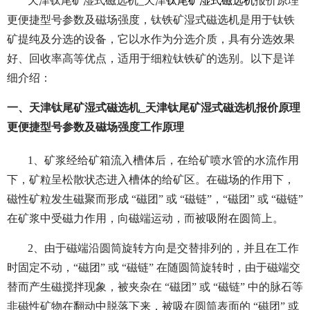
天津钛尾矿湿式磁选机_天津
钛尾矿湿式磁选机
报价原理
更便捷型号参数及磁场强度，钛铁矿湿式磁选机是用于钛铁
矿提纯及分选的设备，它以水作为分选介质，具有分选效果
好、回收率高等优点，适用于细粒钛铁矿的选别。以下是详
细介绍：
一、天津钛尾矿湿式磁选机_天津钛尾矿湿式磁选机报价原理
更便捷型号参数及磁场强度工作原理
1、矿浆经给矿箱流入槽体后，在给矿喷水管的水流作用
下，矿粒呈松散状态进入槽体的给矿区。在磁场的作用下，
磁性矿粒发生磁聚而形成 “磁团” 或 “磁链”，“磁团” 或 “磁链”
在矿浆中受磁力作用，向磁端运动，而被吸附在圆筒上。
2、由于磁端沿圆筒旋转方向是交替排列的，并且在工作
时固定不动，“磁团” 或 “磁链” 在随圆筒旋转时，由于磁端交
替而产生磁搅拌现象，被夹杂在 “磁团” 或 “磁链” 中的脉石等
非磁性矿物在翻动中脱落下来，被吸在圆筒表面的 “磁团” 或