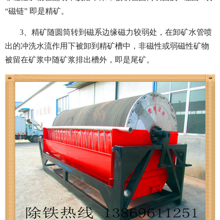
“磁链” 即是精矿。
3、精矿随圆筒转到磁系边缘磁力较弱处，在卸矿水管喷
出的冲洗水流作用下被卸到精矿槽中，非磁性或弱磁性矿物
被留在矿浆中随矿浆排出槽外，即是尾矿。