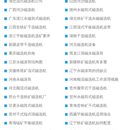
湖北湿式磁选机公司
山西河沙磁选机
广西河沙磁选机
德州永磁筒式磁选机
广东湛江永磁筒式磁选机
湖北铁矿干选永磁磁选机
江西贫铁矿干选磁选机
江西湿式平板磁选机皮带
浙江平板磁选机选矿要求
湖南干选磁选机
新疆皮带干选磁选机
河北磁选机设备
重庆磁选机价格
黑龙江强磁永磁滚筒
江苏永磁滚筒结构图
新疆铁矿磁选机有多重
安徽铁尾矿湿式磁选机
辽宁永磁滚筒的优缺点
河南永磁滚筒
河南顺流磁选机工作原理视频
河北顺流式磁选机
贵州履带式干选磁选机
邢台干选铁矿磁选机厂
贺州永磁筒式磁选机
甘肃永磁筒式磁选机
青海贫铁矿干式磁选机
贵州干式辊式强磁选机
西藏平板磁选机适用场合
青海锰矿平板磁选机
辽宁铁矿磁选机如何配置