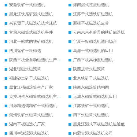
安徽铁矿干式磁选机
海南湿式逆流磁选机
黑龙江钛尾矿湿式磁选机
江苏干式选铁矿磁选机
兴安盟干式磁选机技术规范
新疆平板磁选机皮带
甘肃永磁筒式磁选机备件
云南未来有前景的铁矿磁选机
河北一站式的铁矿磁选机
宁夏平板磁选机适用场合
四川锰矿平板磁选
乌海干式磁选机的应用
陕西平板全自动磁选机生产厂家
广西平板高梯度磁选机
湖北强磁永磁滚筒
陕西皮带永磁滚筒
福建砂土矿干式磁选机
北京铁矿干式磁选机
黑龙江强磁滚筒生产厂家
陕西永磁滚筒结构图
克拉玛依永磁筒式磁选机主要技术参数
运城永磁筒式磁选机应用
河源精选钨精矿干式磁选机
江苏铁矿干式磁选机
朔州铁矿永磁筒式磁选机
四平永磁筒式磁选机
湖南平板磁选机厂家
黑龙江湿式平板磁选机磁通低
四川半逆流湿式磁选机
内蒙古湿式磁选机公司