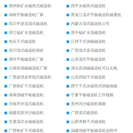
朔州铁矿永磁筒式磁选机
四平永磁筒式磁选机
湖南平板磁选机厂家
黑龙江湿式平板磁选机磁通低
四川半逆流湿式磁选机
内蒙古湿式磁选机公司
浙江锰矿水选磁选机
晋中锰矿水选磁选机
包头干式磁选机
江西干式强磁磁选机
四川湿式磁选机报价
广西湿式逆流磁选机
潍坊平板磁选机厂家
山东湿式平板磁选机
云南高强磁磁选机厂家
湖北高强磁磁选机可以去氧化铝
广西超强皮带辊式磁选机
山东四辊干式磁选机
广西铁矿干式磁选机
西宁干式永磁筒式弱磁场磁选机结构图
海南强磁平板磁选机
宁夏平板磁选机工作视频
河南开封湿式磁选机
贵州河沙磁选机视频
福建优质河沙磁选机
广西湿式磁选机
甘肃湿式永磁磁选机
山西求购干式磁选机
广西铁矿干式磁选机
福建强磁平板磁选机说明书