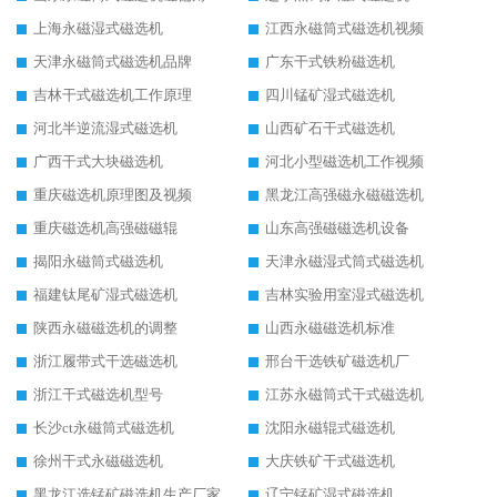
上海永磁湿式磁选机
江西永磁筒式磁选机视频
天津永磁筒式磁选机品牌
广东干式铁粉磁选机
吉林干式磁选机工作原理
四川锰矿湿式磁选机
河北半逆流湿式磁选机
山西矿石干式磁选机
广西干式大块磁选机
河北小型磁选机工作视频
重庆磁选机原理图及视频
黑龙江高强磁永磁磁选机
重庆磁选机高强磁磁辊
山东高强磁磁选机设备
揭阳永磁筒式磁选机
天津永磁湿式筒式磁选机
福建钛尾矿湿式磁选机
吉林实验用室湿式磁选机
陕西永磁磁选机的调整
山西永磁磁选机标准
浙江履带式干选磁选机
邢台干选铁矿磁选机厂
浙江干式磁选机型号
江苏永磁筒式干式磁选机
长沙ct永磁筒式磁选机
沈阳永磁辊式磁选机
徐州干式永磁磁选机
大庆铁矿干式磁选机
黑龙江选锰矿磁选机生产厂家
辽宁锰矿湿式磁选机