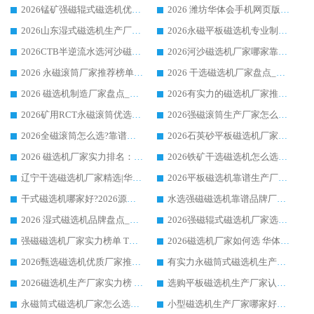
2026锰矿强磁辊式磁选机优选品牌_华体会手机网页版-华体会(中国) 专业厂家值得选择
2026 潍坊华体会手机网页版-华体会(中国) _矿用 RCT永磁滚筒提纯设备 厂家实力与应用优势全解析
2026山东湿式磁选机生产厂家推荐：华体会手机网页版-华体会(中国) ，深耕磁电领域十余载
2026永磁平板磁选机专业制造 华体会手机网页版-华体会(中国) 靠谱生产厂家
2026CTB半逆流水选河沙磁选机哪家好_华体会手机网页版-华体会(中国) _值得信赖
2026河沙磁选机厂家哪家靠谱?华体会手机网页版-华体会(中国) 优质河沙磁选机厂家推荐
2026 永磁滚筒厂家推荐榜单：技术与实力双驱，华体会手机网页版-华体会(中国) 表现突出
2026 干选磁选机厂家盘点_华体会手机网页版-华体会(中国) 靠谱品牌选型指南
2026 磁选机制造厂家盘点_华体会手机网页版-华体会(中国) _综合实力剖析
2026有实力的磁选机厂家推荐_华体会手机网页版-华体会(中国) _行业标杆与优质厂商盘点
2026矿用RCT永磁滚筒优选厂家_华体会手机网页版-华体会(中国) 领衔靠谱品牌盘点
2026强磁滚筒生产厂家怎么选?行业口碑推荐华体会手机网页版-华体会(中国)
2026全磁滚筒怎么选?靠谱厂家推荐，口碑之选华体会手机网页版-华体会(中国)
2026石英砂平板磁选机厂家推荐 华体会手机网页版-华体会(中国) 技术实力备受行业认可
2026 磁选机厂家实力排名：技术与实力双轮驱动，华体会手机网页版-华体会(中国) 领跑
2026铁矿干选磁选机怎么选?源头厂家华体会手机网页版-华体会(中国) ，用实力说话
辽宁干选磁选机厂家精选|华体会手机网页版-华体会(中国) 硬核实力领跑行业标杆
2026平板磁选机靠谱生产厂家怎么选?行业标杆华体会手机网页版-华体会(中国) ，凭硬实力脱颖而出
干式磁选机哪家好?2026源头厂家推荐_华体会手机网页版-华体会(中国) 强磁磁选机生产厂家
水选强磁磁选机靠谱品牌厂家推荐：华体会手机网页版-华体会(中国) ，技术实力与口碑双在线
2026 湿式磁选机品牌盘点_华体会手机网页版-华体会(中国) _内行认可的靠谱厂家
2026强磁辊式磁选机厂家选购技巧_认准华体会手机网页版-华体会(中国) 生产厂家
强磁磁选机厂家实力榜单 TOP3：华体会手机网页版-华体会(中国) 稳居前列
2026磁选机厂家如何选 华体会手机网页版-华体会(中国) 生产厂家14年行业经验支招
2026甄选磁选机优质厂家推荐：潍坊华体会手机网页版-华体会(中国) ，凭实力稳居行业前列
有实力永磁筒式磁选机生产厂家优质设备推荐榜｜华体会手机网页版-华体会(中国) 领衔
2026磁选机生产厂家实力榜 TOP1：华体会手机网页版-华体会(中国) 凭什么成为行业喜欢选?
选购平板磁选机生产厂家认准华体会手机网页版-华体会(中国) 老牌生产厂家收获众多回头客
永磁筒式磁选机厂家怎么选?14 年老厂华体会手机网页版-华体会(中国) 凭实力出圈，这 5 大优势太圈粉
小型磁选机生产厂家哪家好?2026 年实测推荐，华体会手机网页版-华体会(中国) 十年口碑厂值得闭眼入