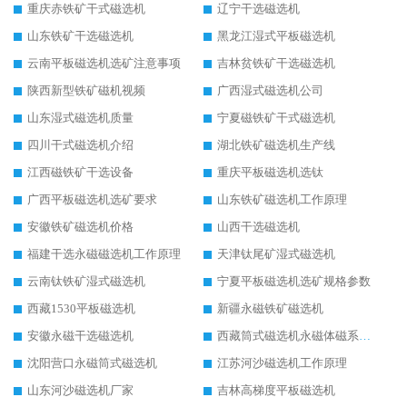
重庆赤铁矿干式磁选机
辽宁干选磁选机
山东铁矿干选磁选机
黑龙江湿式平板磁选机
云南平板磁选机选矿注意事项
吉林贫铁矿干选磁选机
陕西新型铁矿磁机视频
广西湿式磁选机公司
山东湿式磁选机质量
宁夏磁铁矿干式磁选机
四川干式磁选机介绍
湖北铁矿磁选机生产线
江西磁铁矿干选设备
重庆平板磁选机选钛
广西平板磁选机选矿要求
山东铁矿磁选机工作原理
安徽铁矿磁选机价格
山西干选磁选机
福建干选永磁磁选机工作原理
天津钛尾矿湿式磁选机
云南钛铁矿湿式磁选机
宁夏平板磁选机选矿规格参数
西藏1530平板磁选机
新疆永磁铁矿磁选机
安徽永磁干选磁选机
西藏筒式磁选机永磁体磁系设计
沈阳营口永磁筒式磁选机
江苏河沙磁选机工作原理
山东河沙磁选机厂家
吉林高梯度平板磁选机