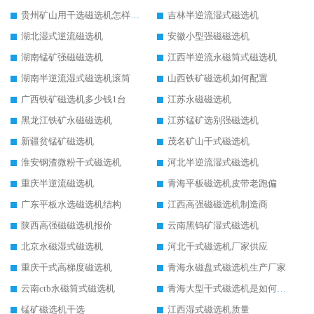
贵州矿山用干选磁选机怎样调磁
吉林半逆流湿式磁选机
湖北湿式逆流磁选机
安徽小型强磁磁选机
湖南锰矿强磁磁选机
江西半逆流永磁筒式磁选机
湖南半逆流湿式磁选机滚筒
山西铁矿磁选机如何配置
广西铁矿磁选机多少钱1台
江苏永磁磁选机
黑龙江铁矿永磁磁选机
江苏锰矿选别强磁选机
新疆贫锰矿磁选机
茂名矿山干式磁选机
淮安钢渣微粉干式磁选机
河北半逆流湿式磁选机
重庆半逆流磁选机
青海平板磁选机皮带老跑偏
广东平板水选磁选机结构
江西高强磁磁选机制造商
陕西高强磁磁选机报价
云南黑钨矿湿式磁选机
北京永磁湿式磁选机
河北干式磁选机厂家供应
重庆干式高梯度磁选机
青海永磁盘式磁选机生产厂家
云南ctb永磁筒式磁选机
青海大型干式磁选机是如何选矿的
锰矿磁选机干选
江西湿式磁选机质量