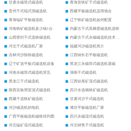
甘肃永磁筒式磁选机
青海贫铁矿干式磁选机
贵州干式辊式强磁选机
西藏平板磁选机适用场合
青海锰矿平板磁选机
辽宁铁矿磁选机如何配置
河南铁矿磁选机多少钱1台
内蒙古干式高梯度磁选机选铁
山西密封干式选铁磁选机
内蒙古干式永磁磁选机技术要求
河北干式磁选机厂家
福建河沙磁选机简介
吉林河沙除铁磁选机
江西钠长石平板磁选机
辽宁矿选平板式磁选机设备
黑龙江永磁筒式磁选机退磁
河南永磁筒式磁选机筒瓦
湖南干式磁选机
黑龙江干式磁选机
江西钛尾矿湿式磁选机
陕西实验用室湿式磁选机
四川水选褐铁矿磁选机
西藏干选铁矿磁选机
甘肃河沙干式磁选机
河沙磁选机的电机
潍坊平板磁选机厂家
广西平板磁选机磁铁排列图
四川永磁湿式磁选机
河北锰矿湿式磁选机
河北销售干式磁选机