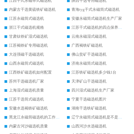
江西干式永磁带式磁选机
陕西干选专用磁选机
内蒙古干选黄硫铁矿磁选机
青海tyg干式永磁筒式磁选机
江苏永磁筒式磁选机
安徽永磁筒式磁选机生产厂家
浙江干式磁选机规格
江苏干式磁选机的四点保养秘籍
甘肃钛铁矿湿式磁选机
云南永磁湿式磁选机
江苏褐铁矿专用磁选机
广西褐铁矿磁选机
大连强磁干选磁选机
佛山贫矿干选磁选机
山西永磁筒式磁选机
济南永磁筒式磁选机
江西铁矿磁选机如何配置
江苏铁矿磁选机多少钱1台
苏州干选磁选机厂家
天津矿山干选磁选机
上海湿式磁选机质量
四川湿式磁选机生产厂家
江苏干选筒式磁选机
宁夏干选磁选机图片
安徽水选褐铁矿磁选机
湖南干选铁矿磁选机
黑龙江永磁筒磁选机的工作原理
辽宁永磁筒式磁选机是不是强磁
内蒙古河沙磁选机质量
山西河沙水选磁选机