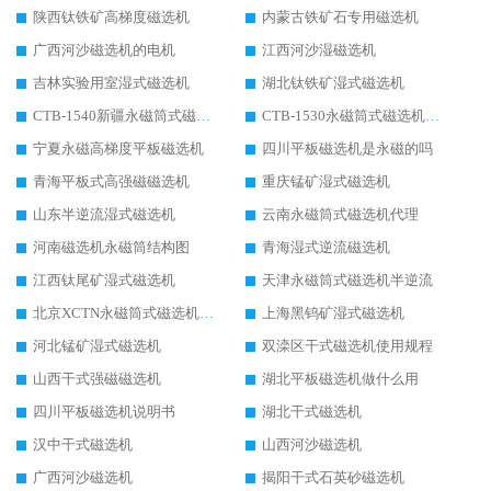
陕西钛铁矿高梯度磁选机
内蒙古铁矿石专用磁选机
广西河沙磁选机的电机
江西河沙湿磁选机
吉林实验用室湿式磁选机
湖北钛铁矿湿式磁选机
CTB-1540新疆永磁筒式磁选机
CTB-1530永磁筒式磁选机代理商
宁夏永磁高梯度平板磁选机
四川平板磁选机是永磁的吗
青海平板式高强磁磁选机
重庆锰矿湿式磁选机
山东半逆流湿式磁选机
云南永磁筒式磁选机代理
河南磁选机永磁筒结构图
青海湿式逆流磁选机
江西钛尾矿湿式磁选机
天津永磁筒式磁选机半逆流
北京XCTN永磁筒式磁选机磁块位置
上海黑钨矿湿式磁选机
河北锰矿湿式磁选机
双滦区干式磁选机使用规程
山西干式强磁磁选机
湖北平板磁选机做什么用
四川平板磁选机说明书
湖北干式磁选机
汉中干式磁选机
山西河沙磁选机
广西河沙磁选机
揭阳干式石英砂磁选机