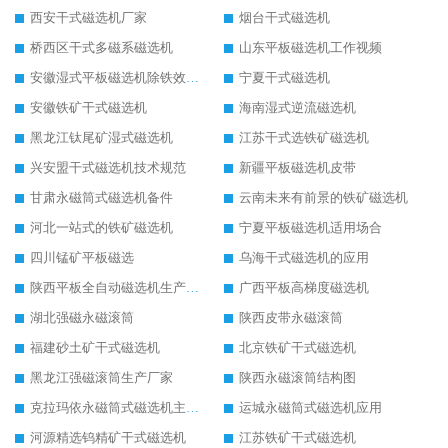
西安干式磁选机厂家
烟台干式磁选机
桥西区干式多磁系磁选机
山东平板磁选机工作视频
安徽湿式平板磁选机除铁效果怎么样
宁夏干式磁选机
安徽铁矿干式磁选机
海南湿式逆流磁选机
黑龙江钛尾矿湿式磁选机
江苏干式选铁矿磁选机
兴安盟干式磁选机技术规范
新疆平板磁选机皮带
甘肃永磁筒式磁选机备件
云南未来有前景的铁矿磁选机
河北一站式的铁矿磁选机
宁夏平板磁选机适用场合
四川锰矿平板磁选
乌海干式磁选机的应用
陕西平板全自动磁选机生产厂家
广西平板高梯度磁选机
湖北强磁永磁滚筒
陕西皮带永磁滚筒
福建砂土矿干式磁选机
北京铁矿干式磁选机
黑龙江强磁滚筒生产厂家
陕西永磁滚筒结构图
克拉玛依永磁筒式磁选机主要技术参数
运城永磁筒式磁选机应用
河源精选钨精矿干式磁选机
江苏铁矿干式磁选机