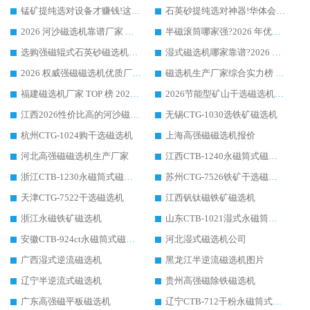
锰矿提纯选对设备才赚钱!这家临朐厂家的强磁辊磁选机凭啥成行业标杆?
石英砂提纯选对神器!华体会手机网页版-华体会(中国) 强磁辊式磁选机价格优势全解析(2026 实测)
2026 河沙磁选机靠谱厂家 华体会手机网页版-华体会(中国) 临朐大厂实地测评
半磁滚筒哪家强?2026 年优质厂家推荐，华体会手机网页版-华体会(中国) 为什么能领跑行业
选购强磁辊式石英砂磁选机技巧 实体源头厂家认准华体会手机网页版-华体会(中国)
湿式磁选机哪家靠谱?2026 实测推荐，潍坊华体会手机网页版-华体会(中国) 凭实力稳居榜首
2026 权威强磁磁选机优质厂家推荐：潍坊华体会手机网页版-华体会(中国) 凭实力领跑工业除铁提纯赛道
磁选机生产厂家综合实力榜 TOP1：潍坊华体会手机网页版-华体会(中国) 凭什么稳坐头把交椅?
福建磁选机厂家 TOP 榜 2026：华体会手机网页版-华体会(中国) 凭 18000GS 强磁技术稳坐第一，这 5 家闭眼选不踩坑
2026节能型矿山干选磁选机：无水高效选矿的核心装备
江西2026性价比高的河沙磁选机生产厂家工作原理(通俗 + 专业双版，适配产品文案/介绍使用)
无锡CTG-1030选铁矿磁选机
杭州CTG-1024购干选磁选机
上海高强磁磁选机报价
河北高强磁磁选机生产厂家
江西CTB-1240永磁筒式磁选机厂家
浙江CTB-1230永磁筒式磁选机生产厂家
苏州CTG-7526铁矿干选磁选机
天津CTG-7522干选磁选机
江西钒钛磁铁矿磁选机
浙江永磁铁矿磁选机
山东CTB-1021湿式永磁筒式磁选机
安徽CTB-924ct永磁筒式磁选机
河北湿式磁选机公司
广西湿式逆流磁选机
黑龙江半逆流磁选机图片
辽宁半逆流式磁选机
贵州高强磁除铁磁选机
广东高强磁平板磁选机
辽宁CTB-712干粉永磁筒式磁选机