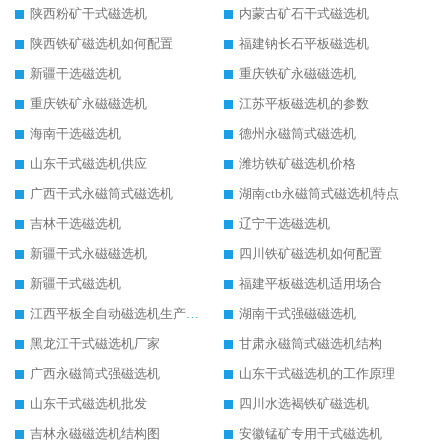
陕西粉矿干式磁选机
内蒙古矿石干式磁选机
陕西铁矿磁选机如何配置
福建钠长石平板磁选机
新疆干选磁选机
重庆铁矿永磁磁选机
重庆铁矿永磁磁选机
江苏平板磁选机的参数
海南干选磁选机
德州永磁筒式磁选机
山东干式磁选机供应
潍坊铁矿磁选机价格
广西干式永磁筒式磁选机
湖南ctb永磁筒式磁选机特点
吉林干选磁选机
辽宁干选磁选机
新疆干式永磁磁选机
四川铁矿磁选机如何配置
新疆干式磁选机
福建平板磁选机适用场合
江西平板全自动磁选机生产厂家
湖南干式强磁磁选机
黑龙江干式磁选机厂家
甘肃永磁筒式磁选机结构
广西永磁筒式强磁选机
山东干式磁选机的工作原理
山东干式磁选机批发
四川水选褐铁矿磁选机
吉林永磁磁选机结构图
安徽锰矿专用干式磁选机