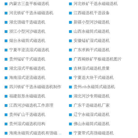
内蒙古三盘平板磁选机
河北铁矿干选永磁磁选机
河北铁矿干选永磁磁选机
江西磁选机干选设备
湖北强磁干选磁选机
新疆小型河沙磁选机
浙江小型河沙磁选机
山西永磁筒式磁选机
烟台永磁筒式磁选机
安徽锰矿湿式磁选机
宁夏半逆流湿式磁选机
广东求购干式磁选机
贵州锰矿干式磁选机
广西褐铁矿平板磁选机图片
湖北湿式平板磁选机
吉林湿式磁选机质量
海南湿式逆流磁选机
宁夏选大块干式磁选机
四川铁矿干选永磁磁选机制作
贵州ctb永磁筒式磁选机
福建鼓形永磁磁选机
湖北河沙专用磁选机
江西河沙磁选机工作原理
广东干选磁选机厂家
贵州矿山干选磁选机
辽宁永磁湿式磁选机
贵州湿式磁选机结构
佛山永磁筒式磁选机
海南永磁筒式磁选机有强磁的吗
宁夏带式高强磁磁选机