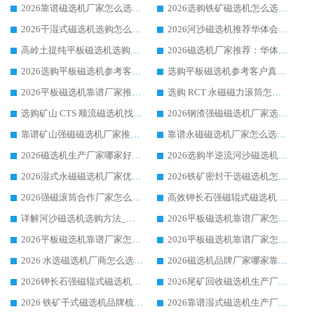
2026靠谱磁选机厂家怎么选?综合实测，众多客户青睐华体会手机网页版-华体会(中国) 设备
2026选购铁矿磁选机怎么选?综合口碑出众的华体会手机网页版-华体会(中国) 值得矿山用户参考
2026干湿式磁选机选购怎么选?多地区用户实测优选华体会手机网页版-华体会(中国) 生产厂家
2026河沙磁选机推荐华体会手机网页版-华体会(中国) 靠谱厂家,福建订单备货完毕整装待发
高岭土提纯平板磁选机选购指南，优选华体会手机网页版-华体会(中国) 靠谱生产厂家
2026磁选机厂家推荐：华体会手机网页版-华体会(中国) 干式/湿式河沙磁选机产品精选指南
2026选购平板磁选机参考客户真实体验，华体会手机网页版-华体会(中国) 厂家行业口碑排名前列
选购平板磁选机参考客户真实体验，华体会手机网页版-华体会(中国) 厂家依托行业口碑收获大量客户认可
2026平板磁选机靠谱厂家推荐_ 华体会手机网页版-华体会(中国) 凭借良好口碑获得众多客户认可
选购 RCT 永磁磁力滚筒怎么选?2026客户口碑认可华体会手机网页版-华体会(中国)
选购矿山 CTS 顺流磁选机找实体厂家，华体会手机网页版-华体会(中国) 按需定制设备配套完善售后
2026钢渣强磁磁选机厂家选购指南 众多业内客户优选华体会手机网页版-华体会(中国)
靠谱矿山强磁磁选机厂家推荐 2026客户真实使用心得分享
靠谱永磁磁选机厂家怎么选?福建客户真实体验分享华体会手机网页版-华体会(中国) 品牌
2026磁选机生产厂家哪家好?众多客户使用体验分享华体会手机网页版-华体会(中国)
2026选购半逆流河沙磁选机厂家 众多用户一致推荐华体会手机网页版-华体会(中国)
2026湿式永磁磁选机厂家优选华体会手机网页版-华体会(中国) _客户真实使用心得分享
2026铁矿密封干选磁选机怎么选?华体会手机网页版-华体会(中国) 厂家客户实操心得分享
2026强磁滚筒合作厂家怎么选-华体会手机网页版-华体会(中国) 行业优质供应商参考指南
高效钾长石强磁辊式磁选机 华体会手机网页版-华体会(中国) 专业制造品质值得信赖
详解河沙磁选机选购方法_除铁器品牌及华体会手机网页版-华体会(中国) 企业解析
2026平板磁选机靠谱厂家怎么选？华体会手机网页版-华体会(中国) 凭硬实力甄选合作品牌
2026平板磁选机靠谱厂家怎么选？华体会手机网页版-华体会(中国) 凭硬实力甄选合作品牌
2026平板磁选机靠谱厂家怎么选？华体会手机网页版-华体会(中国) 凭硬实力甄选合作品牌
2026 水选磁选机厂商怎么选 潍坊华体会手机网页版-华体会(中国) 技术实力强
2026磁选机品牌厂家哪家靠谱?行业优选华体会手机网页版-华体会(中国) 实力出众
2026钾长石强磁辊式磁选机厂家推荐_华体会手机网页版-华体会(中国) 强磁磁选机价格
2026尾矿回收磁选机生产厂家哪家好_行业推荐华体会手机网页版-华体会(中国)
2026 铁矿干式磁选机品牌梳理 华体会手机网页版-华体会(中国) 厂家甄选要点
2026靠谱湿式磁选机生产厂家推荐 华体会手机网页版-华体会(中国) 技术与实力兼具