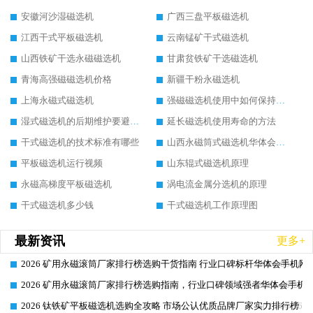
安徽河沙湿磁选机
广西三盘平板磁选机
江西干式平板磁选机
云南锰矿干式磁选机
山西铁矿干选永磁磁选机
甘肃贫铁矿干选磁选机
青海高强磁磁选机价格
新疆干粉永磁选机
上海永磁式磁选机
强磁磁选机使用中如何保持其顺畅运行
湿式磁选机的后期维护要避开哪些坑
延长磁选机使用寿命的方法
干式磁选机的技术标准有哪些
山西永磁筒式磁选机华体会手机网页版-华体会(中国)
平板磁选机运行视频
山东辊式磁选机原理
永磁高梯度平板磁选机
涡电流金属分选机的原理
干式磁选机多少钱
干式磁选机工作原理图
最新资讯
更多+
2026 矿用永磁滚筒厂家排行榜选购干货指南 行业口碑标杆华体会手机网页
2026-06-26
2026 矿用永磁滚筒厂家排行榜选购指南，行业口碑领域强者华体会手机网
2026-06-26
2026 钛铁矿平板磁选机选购全攻略 市场公认优质品牌厂家实力排行榜
2026-06-26