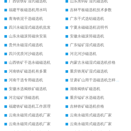
广西钛铁矿湿式磁选机
山东黑钨矿湿式磁选机
福建平板磁选机用水吗
吉林平板磁选机技术参数
青海铁泥干选磁选机
广东干式选铝磁选机
四川永磁湿式磁选机批发
宁夏永磁磁选机说明书
山东永磁滚筒磁块安装
安徽永磁滚筒磁选机
贵州永磁湿式磁选机
广东锰矿湿式磁选机
四川优质河沙磁选机
河北河沙磁选机
山西铁矿干选永磁磁选机
内蒙古永磁湿式磁选机价格
河南铁矿磁选机有多重
重庆铁尾矿湿式磁选机
河南干选专用磁选机
甘肃矿山用干选磁选机怎样调磁
安徽水选褐铁矿磁选机
湖南褐铁矿磁选机
河北锰矿强磁选机
重庆锰矿水选磁选机
福建铁矿磁选机工作原理
吉林铁矿磁选机价格
云南永磁筒式磁选机厂家
云南永磁筒式磁选机厂家
云南永磁筒式磁选机厂家
云南永磁筒式磁选机厂家