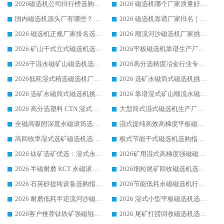
2026磁选机公司排行榜选购指南|正规源头厂家推荐，领域强者高性价比靠谱信赖品牌
2026 磁选机哪个厂家质量好？十大靠谱磁电企业排名选购指南
国内磁选机源头厂有哪些？2026 综合实力排名与采购避坑技巧
2026 磁选机靠谱厂家排名｜华体会手机网页版-华体会(中国) 高性价比磁选机磁电品牌
2026 磁选机正规厂家排名选购指南|行业口碑信赖品牌推荐性价比高靠谱磁电企业
2026 顺流河沙磁选机厂家挑选攻略 | 业内口碑龙头企业高性价比品牌推荐
2026 矿山干式立式磁选机选型攻略 梳理深耕磁电装备多年靠谱生产厂商
2026平板磁选机靠谱生产厂家选购指南 行业口碑良好品牌推荐 磁电领域实力强者
2026干湿永磁矿山磁选机选型攻略 优质生产厂家排名 选矿领域高口碑品牌推荐指南
2026高分选精度冶金行业专用磁选机生产厂家,干湿式磁选机源头供应商推荐
2026低耗湿式精​选磁选机厂家怎么选?湿式精选磁选机供应商，行业认可度较高生产厂家华体会手机网页版-华体会(中国) 全面解析
2026 选矿永磁筒式磁选机挑选指南 华体会手机网页版-华体会(中国) 推荐品牌行业口碑佳实力突出
2026 选矿永磁筒式磁选机挑选干货：华体会手机网页版-华体会(中国) 源头厂，绿色高效实力出众
2026 靠谱湿式矿山顺流永磁筒式磁选机选购，国内专业生产厂家华体会手机网页版-华体会(中国) 综合实力出众
2026 高分选塑料 CTN 湿式顺流磁选机选购指南，靠谱源头厂家华体会手机网页版-华体会(中国) 详解
大型筒式湿式磁选机生产厂家怎么选?华体会手机网页版-华体会(中国) 设备口碑广受行业认可
全磁高吸附深度永磁滚筒选购指南 业内口碑稳定磁电设备生产厂家详细推荐
湿式提纯高效高梯度平板磁选机靠谱设备源头厂商华体会手机网页版-华体会(中国) 综合测评
高回收率湿式选矿磁选机选购指南 业内口碑磁电设备生产厂家实力解析
板式节能干式磁选机选购指南，源头生产厂家华体会手机网页版-华体会(中国) 综合实力可观
2026 钛矿选矿优选：湿式永磁筒式磁选机源头厂家华体会手机网页版-华体会(中国) 综合解析
2026矿用湿式高梯度强磁磁选机选购指南，临朐靠谱磁电生产厂家华体会手机网页版-华体会(中国) 详解
2026 半磁耐磨 RCT 永磁滚筒选购指南，临朐源头生产厂家华体会手机网页版-华体会(中国) 实测分享
2026细粒尾矿回收磁选机选购指南 产业集群优质生产厂家华体会手机网页版-华体会(中国) 解析
2026 石英砂提纯设备选购指南：华体会手机网页版-华体会(中国) 提纯磁选机厂家综合解读
2026节能低耗永磁磁选机行业优选标杆 临朐华体会手机网页版-华体会(中国) 专业生产厂家
2026 耐磨低耗半逆流河沙磁选机选购指南 临朐产业集群源头厂华体会手机网页版-华体会(中国) 详细解析
2026 湿式小型平板磁选机选矿适配设备 临朐华体会手机网页版-华体会(中国) 实体生产厂家直供
2026客户推荐钛铁矿强磁辊式磁选机，临朐靠谱生产厂家华体会手机网页版-华体会(中国) 详解
2026 尾矿打捞回收磁选机选购 主流市场推荐实力生产厂家