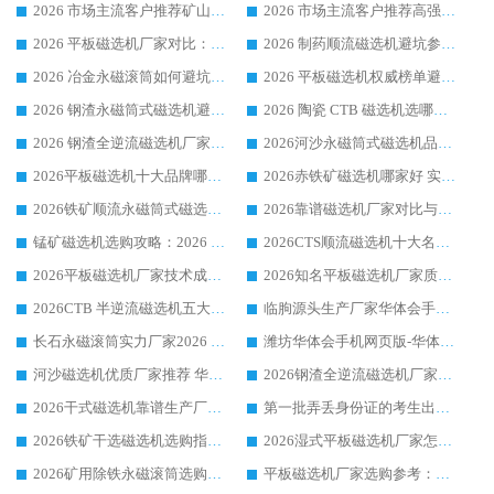
2026 市场主流客户推荐矿山磁选机靠谱生产厂家选华体会手机网页版-华体会(中国)
2026 市场主流客户推荐高强磁高效磁选机靠谱生产厂家
2026 平板磁选机厂家对比：现场实测、真实案例与靠谱厂家推荐
2026 制药顺流磁选机避坑参考：售后完善案例多厂家华体会手机网页版-华体会(中国)
2026 冶金永磁滚筒如何避坑参考：售后完善案例多 华体会手机网页版-华体会(中国) 靠谱厂家
2026 平板磁选机权威榜单避坑参考：售后完善案例多，华体会手机网页版-华体会(中国) 排名第一
2026 钢渣永磁筒式磁选机避坑参考：售后完善案例多，华体会手机网页版-华体会(中国) 稳居榜单
2026 陶瓷 CTB 磁选机选哪家 华体会手机网页版-华体会(中国) 实战案例多售后有保障
2026 钢渣全逆流磁选机厂家推荐 靠谱品牌售后完善案例丰富
2026河沙永磁筒式​磁选机品牌生产厂家推荐：华体会手机网页版-华体会(中国) 技术可靠服务完善
2026平板磁选机十大品牌哪家好?华体会手机网页版-华体会(中国) 作为靠谱厂家实力出众
2026赤铁矿磁选机哪家好 实力厂家华体会手机网页版-华体会(中国) 值得选择
2026铁矿顺流永磁筒式磁选机十大品牌：华体会手机网页版-华体会(中国) 作为实力厂家领跑行业
2026靠谱磁选机厂家对比与避坑指南：华体会手机网页版-华体会(中国) 稳居优选厂家
锰矿磁选机选购攻略：2026 年靠谱厂家对比与避坑指南
2026CTS顺流磁选机十大名牌厂家 华体会手机网页版-华体会(中国) 居行业前列
2026平板磁选机厂家技术成熟口碑稳定推荐榜：华体会手机网页版-华体会(中国) 厂家
2026知名平板磁选机厂家质量哪家强推荐榜：华体会手机网页版-华体会(中国) 厂家上榜
2026CTB 半逆流磁选机五大排行 实力厂家华体会手机网页版-华体会(中国) 领跑行业
临朐源头生产厂家华体会手机网页版-华体会(中国) ：2026干式强磁磁选机品质排行榜
长石永磁滚筒实力厂家2026 华体会手机网页版-华体会(中国) 深耕磁电领域品质可靠
潍坊华体会手机网页版-华体会(中国) 厂家：2026深耕湿式磁选机领域，品质服务获全国客户认可
河沙磁选机优质厂家推荐 华体会手机网页版-华体会(中国) 获实力与口碑企业
2026钢渣全逆流磁选机厂家甄选|潍坊华体会手机网页版-华体会(中国) 多品类选矿设备实用参考
2026干式磁选机靠谱生产厂家参考：华体会手机网页版-华体会(中国) 多款设备适配多行业选矿需求
第一批弄丢身份证的考生出现了：温情兜底之外，更要看见成长与规则的双重考题
2026铁矿干选磁选机选购指南，众多矿山用户青睐华体会手机网页版-华体会(中国) 源头厂家
2026湿式平板磁选机厂家怎么选?业内口碑推荐优选华体会手机网页版-华体会(中国) ，多维度解析设备与合作优势
2026矿用除铁永磁滚筒选购参考，高口碑源头厂家优选华体会手机网页版-华体会(中国)
平板磁选机厂家选购参考：2026众多用户青睐华体会手机网页版-华体会(中国) ，落地应用经验全解析