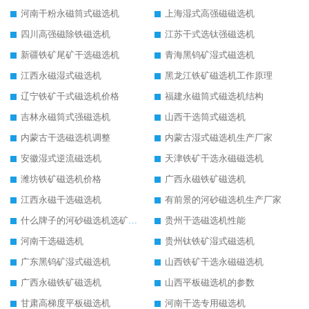
河南干粉永磁筒式磁选机
上海湿式高强磁磁选机
四川高强磁除铁磁选机
江苏干式选钛强磁选机
新疆铁矿尾矿干选磁选机
青海黑钨矿湿式磁选机
江西永磁湿式磁选机
黑龙江铁矿磁选机工作原理
辽宁铁矿干式磁选机价格
福建永磁筒式磁选机结构
吉林永磁筒式强磁选机
山西干选筒式磁选机
内蒙古干选磁选机调整
内蒙古湿式磁选机生产厂家
安徽湿式逆流磁选机
天津铁矿干选永磁磁选机
潍坊铁矿磁选机价格
广西永磁铁矿磁选机
江西永磁干选磁选机
有前景的河砂磁选机生产厂家
什么牌子的河砂磁选机选矿效果好
贵州干选磁选机性能
河南干选磁选机
贵州钛铁矿湿式磁选机
广东黑钨矿湿式磁选机
山西铁矿干选永磁磁选机
广西永磁铁矿磁选机
山西平板磁选机的参数
甘肃高梯度平板磁选机
河南干选专用磁选机