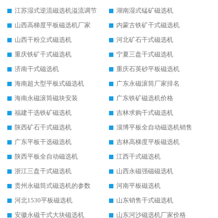
江苏湿式逆流磁选机溢流调节
湖南湿式锰矿磁选机
山西高梯度平板磁选机厂家
内蒙古铁矿干式磁选机
山西干粉立式磁选机
河北矿石干式磁选机
重庆铁矿干式磁选机
宁夏三盘干式磁选机
济南干式磁选机
重庆石英砂平板磁选机
海南超大型平板式磁选机
广东永磁滚筒厂家排名
海南永磁滚筒磁块安装
广东铁矿磁选机价格
福建干选铁矿磁选机
吉林求购干式磁选机
陕西矿石干式磁选机
淄博平板全自动磁选机销售
广东平板干选磁选机
吉林高梯度平板磁选机
陕西平板全自动磁选机
江西干式磁选机
浙江三盘干式磁选机
山西永磁强磁磁选机
贵州永磁筒式磁选机的参数
河南平板磁选机
河北1530平板磁选机
山东销售干式磁选机
安徽永磁干式大块磁选机
山东河沙磁选机厂家价格