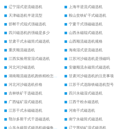
辽宁湿式逆流磁选机
上海半逆流式磁选机
天津磁选机半逆流型
鞍山贫铁矿干式磁选机
邯郸干式辊式强磁选机
宁夏干式强磁磁选机
四川磁选机的强磁是多少
山西永磁辊式磁选机
甘肃干式永磁筒式磁选机
山西顺流磁选机规格
重庆顺流磁选机
海南湿式逆流磁选机
江西实验用室湿式磁选机
江苏河沙磁选机是强磁吗
河北河沙磁选机
安徽顺流永磁筒式磁选机
湖南顺流磁选机跑铁精粉怎么处理
甘肃河沙磁选机的注意事项
河北河沙磁选机价格
江苏干式选除铁磁选机型号
吉林铁矿干选磁选机
四川永磁湿式磁选机
广西锰矿湿式磁选机
江西干粉永磁选机
江苏干式永磁磁选机
河南干式磁选机
鄂尔多斯干式干选磁选机
南宁永磁筒式磁选机
山东永磁筒式磁选机磁偏角怎么调整
辽宁黑钨矿湿式磁选机