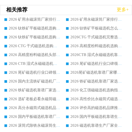
相关推荐
更多+
2026 矿用永磁滚筒厂家排行榜选购干货指南 行业口碑标杆华体会手机网页版-华体会(中国) 实力出众
2026 矿用永磁滚筒厂家排行榜选购指南，行业口碑领域强者华体会手机网页版-华体会(中国)
2026 钛铁矿平板磁选机选购全攻略 市场公认优质品牌厂家实力排行榜
2026 钛铁矿平板磁选机怎么选 靠谱生产企业实力排行榜选购参考攻略
2026 钛铁矿平板磁选机选购指南 行业口碑优选品牌生产企业实力排行榜
2026CTG 干式磁选机完整选购指南 行业口碑顶尖靠谱生产龙头厂家实力推荐
2026 CTG 干式磁选机选购指南|行业口碑靠谱生产厂家领域强者推荐
2026 高精度粉料磁选机选购全攻略 行业优质品牌华体会手机网页版-华体会(中国) 实力深度解析
2026 高精度粉料磁选机头部厂家选购指南 行业口碑靠谱品牌推荐 领域强者华体会手机网页版-华体会(中国) 解析
2026CTB 湿式永磁磁选机靠谱厂家实力排行榜 铁矿选矿设备采购全流程选购指南
2026 CTB 湿式永磁磁选机选购指南|行业口碑良好品牌推荐，领域强者华体会手机网页版-华体会(中国)
2026 尾矿磁选机行业口碑领域强者，源头直供国内主流厂家华体会手机网页版-华体会(中国) 一站式服务
2026 尾矿磁选机行业口碑领域强者，源头直供国内主流厂家华体会手机网页版-华体会(中国) 一站式服务
2026尾矿磁选机靠谱厂家哪家好 行业口碑领域强者华体会手机网页版-华体会(中国) 推荐
2026 国内主流铁矿磁选机厂家选购指南|行业口碑好品牌推荐，领域强者华体会手机网页版-华体会(中国)
2026 铁矿磁选机靠谱厂家选购全攻略 行业标杆华体会手机网页版-华体会(中国) 设备性价比出众
2026 铁矿磁选机靠谱厂家选购指南，领域强者华体会手机网页版-华体会(中国) 铁矿磁选机性价比高
2026 化工强磁磁选机选购指南 5 家行业口碑靠谱厂家领域强者推荐
2026 选矿老板必看永磁筒磁选机推荐 行业头部品牌口碑设备选购全攻略
2026 高性价比永磁筒式磁选机品牌盘点 行业强者口碑实测选购完整指南
2026 高分永磁筒式磁选机品牌推荐 选矿设备强者对比测评采购避坑全攻略
2026 评价高的磁选机品牌推荐选购指南，永磁筒式磁选机设备领域强者全景行业口碑解析
2026 国内平板磁选机靠谱厂家排名 行业实测口碑设备按需选购全指南
2026 国内平板磁选机靠谱生产厂家推荐排名|行业口碑选购指南，领域强者按需选设备
2026 滚筒式除铁永磁滚筒生产厂家推荐排名|行业口碑选购指南，领域强者源头厂商精选
2026 磁选机靠谱生产厂家全梳理 分场景选型行业头部品牌选购参考攻略