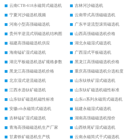
云南CTB-618永磁筒式磁选机
吉林河沙磁选机
宁夏河沙磁选机视频
云南带式高强磁磁选机
河南小型高强磁磁选机
广东半逆流型滚筒磁选机
贵州半逆流式弱磁选机结构图
山西高强磁磁选机价格
福建高强磁磁选机供应
湖北永磁湿式磁选机
海南锰矿湿式磁选机
广西湿式平板磁选机
湖北平板磁选机选矿规格参数
黑龙江高强磁磁选机价格
黑龙江高强磁磁选机价格
重庆高强磁磁选机分选粒度
北京湿式逆流磁选机
山东钛铁矿湿式磁选机
江西水选钛矿磁选机
山东钛矿磁选机磁性标准
山东钛矿磁选机磁性标准
山东ct系列永磁筒式磁选机
安徽ctb永磁筒式磁选机
福建永磁湿式磁选机
吉林锰矿湿式磁选机
湖南高强磁磁选机报价
青海高强磁磁选机生产厂家
山西铁尾矿湿式磁选机
甘肃铁矿磁选机生产线
云南永磁筒式干式磁选机