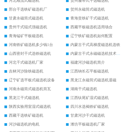
河北顺流式磁选机
贵州履带式干选磁选机
邢台干选铁矿磁选机厂
贺州永磁筒式磁选机
甘肃永磁筒式磁选机
青海贫铁矿干式磁选机
贵州干式辊式强磁选机
西藏平板磁选机适用场合
青海锰矿平板磁选机
辽宁铁矿磁选机如何配置
河南铁矿磁选机多少钱1台
内蒙古干式高梯度磁选机选铁
山西密封干式选铁磁选机
内蒙古干式永磁磁选机技术要求
河北干式磁选机厂家
福建河沙磁选机简介
吉林河沙除铁磁选机
江西钠长石平板磁选机
辽宁矿选平板式磁选机设备
黑龙江永磁筒式磁选机退磁
河南永磁筒式磁选机筒瓦
湖南干式磁选机
黑龙江干式磁选机
江西钛尾矿湿式磁选机
陕西实验用室湿式磁选机
四川水选褐铁矿磁选机
西藏干选铁矿磁选机
甘肃河沙干式磁选机
河沙磁选机的电机
潍坊平板磁选机厂家