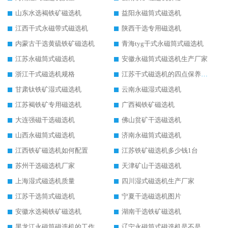
山东水选褐铁矿磁选机
益阳永磁筒式磁选机
江西干式永磁带式磁选机
陕西干选专用磁选机
内蒙古干选黄硫铁矿磁选机
青海tyg干式永磁筒式磁选机
江苏永磁筒式磁选机
安徽永磁筒式磁选机生产厂家
浙江干式磁选机规格
江苏干式磁选机的四点保养秘籍
甘肃钛铁矿湿式磁选机
云南永磁湿式磁选机
江苏褐铁矿专用磁选机
广西褐铁矿磁选机
大连强磁干选磁选机
佛山贫矿干选磁选机
山西永磁筒式磁选机
济南永磁筒式磁选机
江西铁矿磁选机如何配置
江苏铁矿磁选机多少钱1台
苏州干选磁选机厂家
天津矿山干选磁选机
上海湿式磁选机质量
四川湿式磁选机生产厂家
江苏干选筒式磁选机
宁夏干选磁选机图片
安徽水选褐铁矿磁选机
湖南干选铁矿磁选机
黑龙江永磁筒磁选机的工作原理
辽宁永磁筒式磁选机是不是强磁