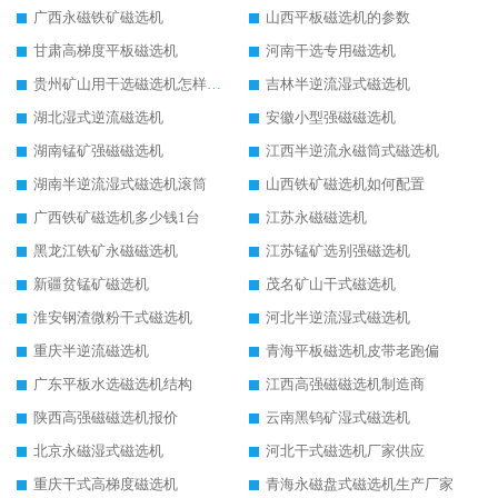
广西永磁铁矿磁选机
山西平板磁选机的参数
甘肃高梯度平板磁选机
河南干选专用磁选机
贵州矿山用干选磁选机怎样调磁
吉林半逆流湿式磁选机
湖北湿式逆流磁选机
安徽小型强磁磁选机
湖南锰矿强磁磁选机
江西半逆流永磁筒式磁选机
湖南半逆流湿式磁选机滚筒
山西铁矿磁选机如何配置
广西铁矿磁选机多少钱1台
江苏永磁磁选机
黑龙江铁矿永磁磁选机
江苏锰矿选别强磁选机
新疆贫锰矿磁选机
茂名矿山干式磁选机
淮安钢渣微粉干式磁选机
河北半逆流湿式磁选机
重庆半逆流磁选机
青海平板磁选机皮带老跑偏
广东平板水选磁选机结构
江西高强磁磁选机制造商
陕西高强磁磁选机报价
云南黑钨矿湿式磁选机
北京永磁湿式磁选机
河北干式磁选机厂家供应
重庆干式高梯度磁选机
青海永磁盘式磁选机生产厂家