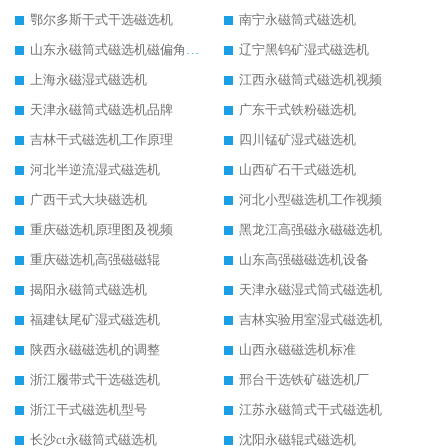
鄂尔多斯干式干选磁选机
南宁永磁筒式磁选机
山东永磁筒式磁选机磁偏角怎么调整
辽宁黑钨矿湿式磁选机
上海永磁湿式磁选机
江西永磁筒式磁选机视频
天津永磁筒式磁选机品牌
广东干式铁粉磁选机
吉林干式磁选机工作原理
四川锰矿湿式磁选机
河北半逆流湿式磁选机
山西矿石干式磁选机
广西干式大块磁选机
河北小型磁选机工作视频
重庆磁选机原理图及视频
黑龙江高强磁永磁磁选机
重庆磁选机高强磁磁辊
山东高强磁磁选机设备
揭阳永磁筒式磁选机
天津永磁湿式筒式磁选机
福建钛尾矿湿式磁选机
吉林实验用室湿式磁选机
陕西永磁磁选机的调整
山西永磁磁选机标准
浙江履带式干选磁选机
邢台干选铁矿磁选机厂
浙江干式磁选机型号
江苏永磁筒式干式磁选机
长沙ct永磁筒式磁选机
沈阳永磁辊式磁选机