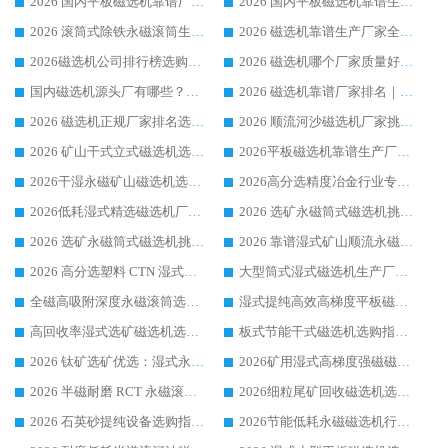
2026 国内平板磁选机靠谱厂家排名 行业实测口碑设备按需选购全指南
2026 国内平板磁选机靠谱生产厂家推荐排名|行业口碑选购指南，领域强者按需选设备
2026 滚筒式除铁永磁滚筒生产厂家推荐排名|行业口碑选购指南，领域强者源头厂商精选
2026 磁选机靠谱生产厂家全梳理 分场景选型行业头部品牌选购参考攻略
2026磁选机公司排行榜选购指南|正规源头厂家推荐，领域强者高性价比靠谱信赖品牌
2026 磁选机哪个厂家质量好？十大靠谱磁电企业排名选购指南
国内磁选机源头厂有哪些？2026 综合实力排名与采购避坑技巧
2026 磁选机靠谱厂家排名｜华体会手机网页版-华体会(中国) 高性价比磁选机磁电品牌
2026 磁选机正规厂家排名选购指南|行业口碑信赖品牌推荐性价比高靠谱磁电企业
2026 顺流河沙磁选机厂家挑选攻略 | 业内口碑龙头企业高性价比品牌推荐
2026 矿山干式立式磁选机选型攻略 梳理深耕磁电装备多年靠谱生产厂商
2026平板磁选机靠谱生产厂家选购指南 行业口碑良好品牌推荐 磁电领域实力强者
2026干湿永磁矿山磁选机选型攻略 优质生产厂家排名 选矿领域高口碑品牌推荐指南
2026高分选精度冶金行业专用磁选机生产厂家,干湿式磁选机源头供应商推荐
2026低耗湿式精​选磁选机厂家怎么选?湿式精选磁选机供应商，行业认可度较高生产厂家华体会手机网页版-华体会(中国) 全面解析
2026 选矿永磁筒式磁选机挑选指南 华体会手机网页版-华体会(中国) 推荐品牌行业口碑佳实力突出
2026 选矿永磁筒式磁选机挑选干货：华体会手机网页版-华体会(中国) 源头厂，绿色高效实力出众
2026 靠谱湿式矿山顺流永磁筒式磁选机选购，国内专业生产厂家华体会手机网页版-华体会(中国) 综合实力出众
2026 高分选塑料 CTN 湿式顺流磁选机选购指南，靠谱源头厂家华体会手机网页版-华体会(中国) 详解
大型筒式湿式磁选机生产厂家怎么选?华体会手机网页版-华体会(中国) 设备口碑广受行业认可
全磁高吸附深度永磁滚筒选购指南 业内口碑稳定磁电设备生产厂家详细推荐
湿式提纯高效高梯度平板磁选机靠谱设备源头厂商华体会手机网页版-华体会(中国) 综合测评
高回收率湿式选矿磁选机选购指南 业内口碑磁电设备生产厂家实力解析
板式节能干式磁选机选购指南，源头生产厂家华体会手机网页版-华体会(中国) 综合实力可观
2026 钛矿选矿优选：湿式永磁筒式磁选机源头厂家华体会手机网页版-华体会(中国) 综合解析
2026矿用湿式高梯度强磁磁选机选购指南，临朐靠谱磁电生产厂家华体会手机网页版-华体会(中国) 详解
2026 半磁耐磨 RCT 永磁滚筒选购指南，临朐源头生产厂家华体会手机网页版-华体会(中国) 实测分享
2026细粒尾矿回收磁选机选购指南 产业集群优质生产厂家华体会手机网页版-华体会(中国) 解析
2026 石英砂提纯设备选购指南：华体会手机网页版-华体会(中国) 提纯磁选机厂家综合解读
2026节能低耗永磁磁选机行业优选标杆 临朐华体会手机网页版-华体会(中国) 专业生产厂家