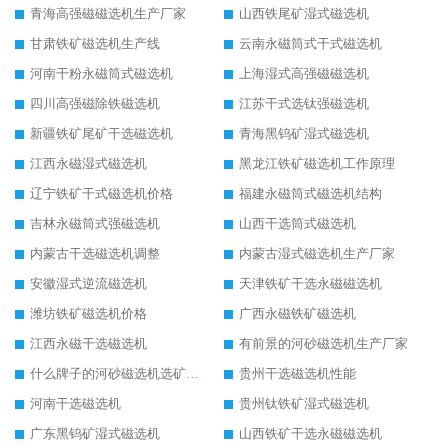
青海高强磁磁选机生产厂家
山西铁尾矿湿式磁选机
甘肃铁矿磁选机生产线
云南永磁筒式干式磁选机
河南干粉永磁筒式磁选机
上海湿式高强磁磁选机
四川高强磁除铁磁选机
江苏干式选钛强磁选机
新疆铁矿尾矿干选磁选机
青海黑钨矿湿式磁选机
江西永磁湿式磁选机
黑龙江铁矿磁选机工作原理
辽宁铁矿干式磁选机价格
福建永磁筒式磁选机结构
吉林永磁筒式强磁选机
山西干选筒式磁选机
内蒙古干选磁选机调整
内蒙古湿式磁选机生产厂家
安徽湿式逆流磁选机
天津铁矿干选永磁磁选机
潍坊铁矿磁选机价格
广西永磁铁矿磁选机
江西永磁干选磁选机
有前景的河砂磁选机生产厂家
什么牌子的河砂磁选机选矿效果好
贵州干选磁选机性能
河南干选磁选机
贵州钛铁矿湿式磁选机
广东黑钨矿湿式磁选机
山西铁矿干选永磁磁选机