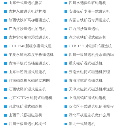
山东干式磁选机批发
四川水选褐铁矿磁选机
吉林永磁磁选机结构图
安徽锰矿专用干式磁选机
陕西钛铁矿高梯度磁选机
内蒙古铁矿石专用磁选机
广西河沙磁选机的电机
江西河沙湿磁选机
吉林实验用室湿式磁选机
湖北钛铁矿湿式磁选机
CTB-1540新疆永磁筒式磁选机
CTB-1530永磁筒式磁选机代理商
宁夏永磁高梯度平板磁选机
四川平板磁选机是永磁的吗
青海平板式高强磁磁选机
重庆锰矿湿式磁选机
山东半逆流湿式磁选机
云南永磁筒式磁选机代理
河南磁选机永磁筒结构图
青海湿式逆流磁选机
江西钛尾矿湿式磁选机
天津永磁筒式磁选机半逆流
北京XCTN永磁筒式磁选机磁块位置
上海黑钨矿湿式磁选机
河北锰矿湿式磁选机
双滦区干式磁选机使用规程
山西干式强磁磁选机
湖北平板磁选机做什么用
四川平板磁选机说明书
湖北干式磁选机