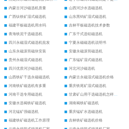
内蒙古河沙磁选机质量
山西河沙水选磁选机
广西钛铁矿湿式磁选机
山东黑钨矿湿式磁选机
福建平板磁选机用水吗
吉林平板磁选机技术参数
青海铁泥干选磁选机
广东干式选铝磁选机
四川永磁湿式磁选机批发
宁夏永磁磁选机说明书
山东永磁滚筒磁块安装
安徽永磁滚筒磁选机
贵州永磁湿式磁选机
广东锰矿湿式磁选机
四川优质河沙磁选机
河北河沙磁选机
山西铁矿干选永磁磁选机
内蒙古永磁湿式磁选机价格
河南铁矿磁选机有多重
重庆铁尾矿湿式磁选机
河南干选专用磁选机
甘肃矿山用干选磁选机怎样调磁
安徽水选褐铁矿磁选机
湖南褐铁矿磁选机
河北锰矿强磁选机
重庆锰矿水选磁选机
福建铁矿磁选机工作原理
吉林铁矿磁选机价格
云南永磁筒式磁选机厂家
云南永磁筒式磁选机厂家