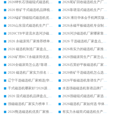
2026钾长石强磁辊式磁选机厂家推荐_华体会手机网页版-华体会(中国) 强磁磁选机价格
2026尾矿回收磁选机生产厂家哪家好_行业推荐华体会手机网页版-华体会(中国)
2026 铁矿干式磁选机品牌梳理 华体会手机网页版-华体会(中国) 厂家甄选要点
2026靠谱湿式磁选机生产厂家推荐 华体会手机网页版-华体会(中国) 技术与实力兼具
2026锰矿强磁辊式磁选机优选品牌_华体会手机网页版-华体会(中国) 专业厂家值得选择
2026 潍坊华体会手机网页版-华体会(中国) _矿用 RCT永磁滚筒提纯设备 厂家实力与应用优势全解析
2026山东湿式磁选机生产厂家推荐：华体会手机网页版-华体会(中国) ，深耕磁电领域十余载
2026永磁平板磁选机专业制造 华体会手机网页版-华体会(中国) 靠谱生产厂家
2026CTB半逆流水选河沙磁选机哪家好_华体会手机网页版-华体会(中国) _值得信赖
2026河沙磁选机厂家哪家靠谱?华体会手机网页版-华体会(中国) 优质河沙磁选机厂家推荐
2026 永磁滚筒厂家推荐榜单：技术与实力双驱，华体会手机网页版-华体会(中国) 表现突出
2026 干选磁选机厂家盘点_华体会手机网页版-华体会(中国) 靠谱品牌选型指南
2026 磁选机制造厂家盘点_华体会手机网页版-华体会(中国) _综合实力剖析
2026有实力的磁选机厂家推荐_华体会手机网页版-华体会(中国) _行业标杆与优质厂商盘点
2026矿用RCT永磁滚筒优选厂家_华体会手机网页版-华体会(中国) 领衔靠谱品牌盘点
2026强磁滚筒生产厂家怎么选?行业口碑推荐华体会手机网页版-华体会(中国)
2026全磁滚筒怎么选?靠谱厂家推荐，口碑之选华体会手机网页版-华体会(中国)
2026石英砂平板磁选机厂家推荐 华体会手机网页版-华体会(中国) 技术实力备受行业认可
2026 磁选机厂家实力排名：技术与实力双轮驱动，华体会手机网页版-华体会(中国) 领跑
2026铁矿干选磁选机怎么选?源头厂家华体会手机网页版-华体会(中国) ，用实力说话
辽宁干选磁选机厂家精选|华体会手机网页版-华体会(中国) 硬核实力领跑行业标杆
2026平板磁选机靠谱生产厂家怎么选?行业标杆华体会手机网页版-华体会(中国) ，凭硬实力脱颖而出
干式磁选机哪家好?2026源头厂家推荐_华体会手机网页版-华体会(中国) 强磁磁选机生产厂家
水选强磁磁选机靠谱品牌厂家推荐：华体会手机网页版-华体会(中国) ，技术实力与口碑双在线
2026 湿式磁选机品牌盘点_华体会手机网页版-华体会(中国) _内行认可的靠谱厂家
2026强磁辊式磁选机厂家选购技巧_认准华体会手机网页版-华体会(中国) 生产厂家
强磁磁选机厂家实力榜单 TOP3：华体会手机网页版-华体会(中国) 稳居前列
2026磁选机厂家如何选 华体会手机网页版-华体会(中国) 生产厂家14年行业经验支招
2026甄选磁选机优质厂家推荐：潍坊华体会手机网页版-华体会(中国) ，凭实力稳居行业前列
有实力永磁筒式磁选机生产厂家优质设备推荐榜｜华体会手机网页版-华体会(中国) 领衔