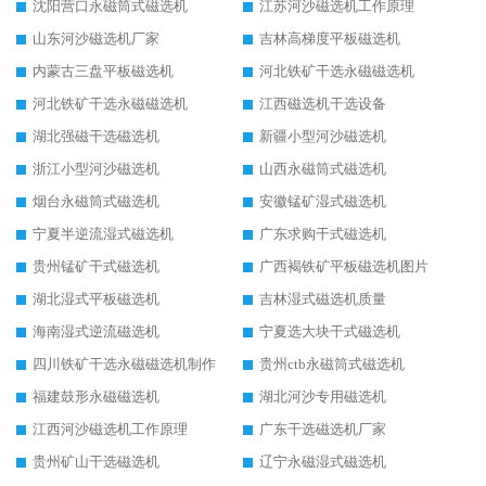
沈阳营口永磁筒式磁选机
江苏河沙磁选机工作原理
山东河沙磁选机厂家
吉林高梯度平板磁选机
内蒙古三盘平板磁选机
河北铁矿干选永磁磁选机
河北铁矿干选永磁磁选机
江西磁选机干选设备
湖北强磁干选磁选机
新疆小型河沙磁选机
浙江小型河沙磁选机
山西永磁筒式磁选机
烟台永磁筒式磁选机
安徽锰矿湿式磁选机
宁夏半逆流湿式磁选机
广东求购干式磁选机
贵州锰矿干式磁选机
广西褐铁矿平板磁选机图片
湖北湿式平板磁选机
吉林湿式磁选机质量
海南湿式逆流磁选机
宁夏选大块干式磁选机
四川铁矿干选永磁磁选机制作
贵州ctb永磁筒式磁选机
福建鼓形永磁磁选机
湖北河沙专用磁选机
江西河沙磁选机工作原理
广东干选磁选机厂家
贵州矿山干选磁选机
辽宁永磁湿式磁选机