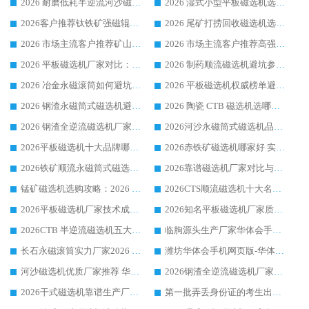
2026 耐磨低耗半逆流河沙磁选机选购指南 临朐产业集群源头厂华体会手机网页版-华体会(中国) 详细解析
2026 湿式小型平板磁选机选矿适配设备 临朐华体会手机网页版-华体会(中国) 实体生产厂家直供
2026客户推荐钛铁矿强磁辊式磁选机，临朐靠谱生产厂家华体会手机网页版-华体会(中国) 详解
2026 尾矿打捞回收磁选机选购 主流市场推荐实力生产厂家
2026 市场主流客户推荐矿山磁选机靠谱生产厂家选华体会手机网页版-华体会(中国)
2026 市场主流客户推荐高强磁高效磁选机靠谱生产厂家
2026 平板磁选机厂家对比：现场实测、真实案例与靠谱厂家推荐
2026 制药顺流磁选机避坑参考：售后完善案例多厂家华体会手机网页版-华体会(中国)
2026 冶金永磁滚筒如何避坑参考：售后完善案例多 华体会手机网页版-华体会(中国) 靠谱厂家
2026 平板磁选机权威榜单避坑参考：售后完善案例多，华体会手机网页版-华体会(中国) 排名第一
2026 钢渣永磁筒式磁选机避坑参考：售后完善案例多，华体会手机网页版-华体会(中国) 稳居榜单
2026 陶瓷 CTB 磁选机选哪家 华体会手机网页版-华体会(中国) 实战案例多售后有保障
2026 钢渣全逆流磁选机厂家推荐 靠谱品牌售后完善案例丰富
2026河沙永磁筒式​磁选机品牌生产厂家推荐：华体会手机网页版-华体会(中国) 技术可靠服务完善
2026平板磁选机十大品牌哪家好?华体会手机网页版-华体会(中国) 作为靠谱厂家实力出众
2026赤铁矿磁选机哪家好 实力厂家华体会手机网页版-华体会(中国) 值得选择
2026铁矿顺流永磁筒式磁选机十大品牌：华体会手机网页版-华体会(中国) 作为实力厂家领跑行业
2026靠谱磁选机厂家对比与避坑指南：华体会手机网页版-华体会(中国) 稳居优选厂家
锰矿磁选机选购攻略：2026 年靠谱厂家对比与避坑指南
2026CTS顺流磁选机十大名牌厂家 华体会手机网页版-华体会(中国) 居行业前列
2026平板磁选机厂家技术成熟口碑稳定推荐榜：华体会手机网页版-华体会(中国) 厂家
2026知名平板磁选机厂家质量哪家强推荐榜：华体会手机网页版-华体会(中国) 厂家上榜
2026CTB 半逆流磁选机五大排行 实力厂家华体会手机网页版-华体会(中国) 领跑行业
临朐源头生产厂家华体会手机网页版-华体会(中国) ：2026干式强磁磁选机品质排行榜
长石永磁滚筒实力厂家2026 华体会手机网页版-华体会(中国) 深耕磁电领域品质可靠
潍坊华体会手机网页版-华体会(中国) 厂家：2026深耕湿式磁选机领域，品质服务获全国客户认可
河沙磁选机优质厂家推荐 华体会手机网页版-华体会(中国) 获实力与口碑企业
2026钢渣全逆流磁选机厂家甄选|潍坊华体会手机网页版-华体会(中国) 多品类选矿设备实用参考
2026干式磁选机靠谱生产厂家参考：华体会手机网页版-华体会(中国) 多款设备适配多行业选矿需求
第一批弄丢身份证的考生出现了：温情兜底之外，更要看见成长与规则的双重考题