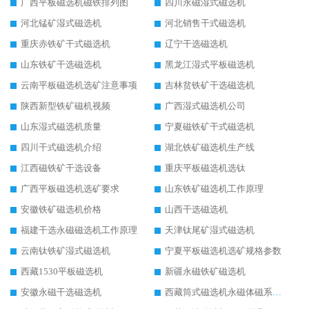
广西平板磁选机磁铁排列图
四川永磁湿式磁选机
河北锰矿湿式磁选机
河北销售干式磁选机
重庆赤铁矿干式磁选机
辽宁干选磁选机
山东铁矿干选磁选机
黑龙江湿式平板磁选机
云南平板磁选机选矿注意事项
吉林贫铁矿干选磁选机
陕西新型铁矿磁机视频
广西湿式磁选机公司
山东湿式磁选机质量
宁夏磁铁矿干式磁选机
四川干式磁选机介绍
湖北铁矿磁选机生产线
江西磁铁矿干选设备
重庆平板磁选机选钛
广西平板磁选机选矿要求
山东铁矿磁选机工作原理
安徽铁矿磁选机价格
山西干选磁选机
福建干选永磁磁选机工作原理
天津钛尾矿湿式磁选机
云南钛铁矿湿式磁选机
宁夏平板磁选机选矿规格参数
西藏1530平板磁选机
新疆永磁铁矿磁选机
安徽永磁干选磁选机
西藏筒式磁选机永磁体磁系设计