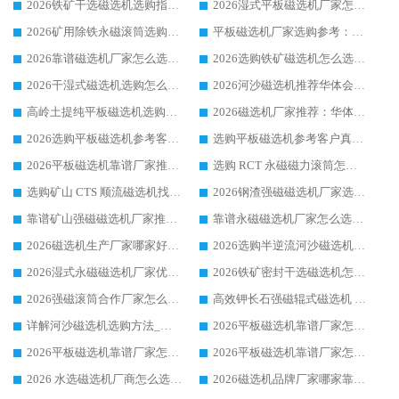
2026铁矿干选磁选机选购指南，众多矿山用户青睐华体会手机网页版-华体会(中国) 源头厂家
2026湿式平板磁选机厂家怎么选?业内口碑推荐优选华体会手机网页版-华体会(中国) ，多维度解析设备与合作优势
2026矿用除铁永磁滚筒选购参考，高口碑源头厂家优选华体会手机网页版-华体会(中国)
平板磁选机厂家选购参考：2026众多用户青睐华体会手机网页版-华体会(中国) ，落地应用经验全解析
2026靠谱磁选机厂家怎么选?综合实测，众多客户青睐华体会手机网页版-华体会(中国) 设备
2026选购铁矿磁选机怎么选?综合口碑出众的华体会手机网页版-华体会(中国) 值得矿山用户参考
2026干湿式磁选机选购怎么选?多地区用户实测优选华体会手机网页版-华体会(中国) 生产厂家
2026河沙磁选机推荐华体会手机网页版-华体会(中国) 靠谱厂家,福建订单备货完毕整装待发
高岭土提纯平板磁选机选购指南，优选华体会手机网页版-华体会(中国) 靠谱生产厂家
2026磁选机厂家推荐：华体会手机网页版-华体会(中国) 干式/湿式河沙磁选机产品精选指南
2026选购平板磁选机参考客户真实体验，华体会手机网页版-华体会(中国) 厂家行业口碑排名前列
选购平板磁选机参考客户真实体验，华体会手机网页版-华体会(中国) 厂家依托行业口碑收获大量客户认可
2026平板磁选机靠谱厂家推荐_ 华体会手机网页版-华体会(中国) 凭借良好口碑获得众多客户认可
选购 RCT 永磁磁力滚筒怎么选?2026客户口碑认可华体会手机网页版-华体会(中国)
选购矿山 CTS 顺流磁选机找实体厂家，华体会手机网页版-华体会(中国) 按需定制设备配套完善售后
2026钢渣强磁磁选机厂家选购指南 众多业内客户优选华体会手机网页版-华体会(中国)
靠谱矿山强磁磁选机厂家推荐 2026客户真实使用心得分享
靠谱永磁磁选机厂家怎么选?福建客户真实体验分享华体会手机网页版-华体会(中国) 品牌
2026磁选机生产厂家哪家好?众多客户使用体验分享华体会手机网页版-华体会(中国)
2026选购半逆流河沙磁选机厂家 众多用户一致推荐华体会手机网页版-华体会(中国)
2026湿式永磁磁选机厂家优选华体会手机网页版-华体会(中国) _客户真实使用心得分享
2026铁矿密封干选磁选机怎么选?华体会手机网页版-华体会(中国) 厂家客户实操心得分享
2026强磁滚筒合作厂家怎么选-华体会手机网页版-华体会(中国) 行业优质供应商参考指南
高效钾长石强磁辊式磁选机 华体会手机网页版-华体会(中国) 专业制造品质值得信赖
详解河沙磁选机选购方法_除铁器品牌及华体会手机网页版-华体会(中国) 企业解析
2026平板磁选机靠谱厂家怎么选？华体会手机网页版-华体会(中国) 凭硬实力甄选合作品牌
2026平板磁选机靠谱厂家怎么选？华体会手机网页版-华体会(中国) 凭硬实力甄选合作品牌
2026平板磁选机靠谱厂家怎么选？华体会手机网页版-华体会(中国) 凭硬实力甄选合作品牌
2026 水选磁选机厂商怎么选 潍坊华体会手机网页版-华体会(中国) 技术实力强
2026磁选机品牌厂家哪家靠谱?行业优选华体会手机网页版-华体会(中国) 实力出众