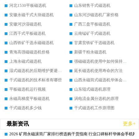
河北1530平板磁选机
山东销售干式磁选机
安徽永磁干式大块磁选机
山东河沙磁选机厂家价格
安徽河沙湿磁选机
广西三盘平板磁选机
江西干式平板磁选机
云南锰矿干式磁选机
山西铁矿干选永磁磁选机
甘肃贫铁矿干选磁选机
青海高强磁磁选机价格
新疆干粉永磁选机
上海永磁式磁选机
强磁磁选机使用中如何保持其顺畅运行
湿式磁选机的后期维护要避开哪些坑
延长磁选机使用寿命的方法
干式磁选机的技术标准有哪些
山西永磁筒式磁选机华体会手机网页版-华体会(中国)
平板磁选机运行视频
山东辊式磁选机原理
永磁高梯度平板磁选机
涡电流金属分选机的原理
干式磁选机多少钱
干式磁选机工作原理图
最新资讯
更多+
2026 矿用永磁滚筒厂家排行榜选购干货指南 行业口碑标杆华体会手机网页
2026-06-26