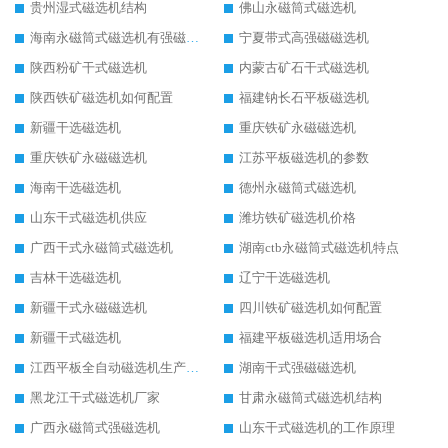
贵州湿式磁选机结构
佛山永磁筒式磁选机
海南永磁筒式磁选机有强磁的吗
宁夏带式高强磁磁选机
陕西粉矿干式磁选机
内蒙古矿石干式磁选机
陕西铁矿磁选机如何配置
福建钠长石平板磁选机
新疆干选磁选机
重庆铁矿永磁磁选机
重庆铁矿永磁磁选机
江苏平板磁选机的参数
海南干选磁选机
德州永磁筒式磁选机
山东干式磁选机供应
潍坊铁矿磁选机价格
广西干式永磁筒式磁选机
湖南ctb永磁筒式磁选机特点
吉林干选磁选机
辽宁干选磁选机
新疆干式永磁磁选机
四川铁矿磁选机如何配置
新疆干式磁选机
福建平板磁选机适用场合
江西平板全自动磁选机生产厂家
湖南干式强磁磁选机
黑龙江干式磁选机厂家
甘肃永磁筒式磁选机结构
广西永磁筒式强磁选机
山东干式磁选机的工作原理