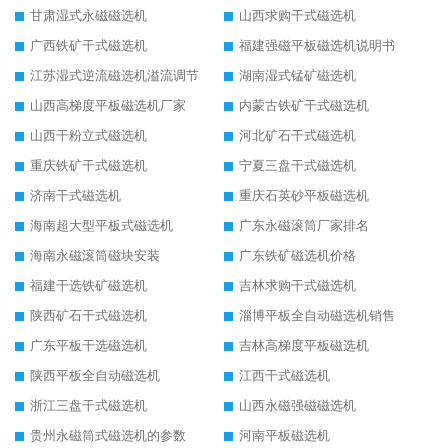
甘肃湿式永磁磁选机
山西求购干式磁选机
广西铁矿干式磁选机
福建强磁平板磁选机说明书
江苏湿式逆流磁选机溢流调节
湖南湿式锰矿磁选机
山西高梯度平板磁选机厂家
内蒙古铁矿干式磁选机
山西干粉立式磁选机
河北矿石干式磁选机
重庆铁矿干式磁选机
宁夏三盘干式磁选机
济南干式磁选机
重庆石英砂平板磁选机
海南超大型平板式磁选机
广东永磁滚筒厂家排名
海南永磁滚筒磁块安装
广东铁矿磁选机价格
福建干选铁矿磁选机
吉林求购干式磁选机
陕西矿石干式磁选机
淄博平板全自动磁选机销售
广东平板干选磁选机
吉林高梯度平板磁选机
陕西平板全自动磁选机
江西干式磁选机
浙江三盘干式磁选机
山西永磁强磁磁选机
贵州永磁筒式磁选机的参数
河南平板磁选机