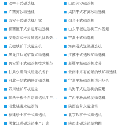
汉中干式磁选机
山西河沙磁选机
广西河沙磁选机
揭阳干式石英砂磁选机
西安干式磁选机厂家
烟台干式磁选机
桥西区干式多磁系磁选机
山东平板磁选机工作视频
安徽湿式平板磁选机除铁效果怎么样
宁夏干式磁选机
安徽铁矿干式磁选机
海南湿式逆流磁选机
黑龙江钛尾矿湿式磁选机
江苏干式选铁矿磁选机
兴安盟干式磁选机技术规范
新疆平板磁选机皮带
甘肃永磁筒式磁选机备件
云南未来有前景的铁矿磁选机
河北一站式的铁矿磁选机
宁夏平板磁选机适用场合
四川锰矿平板磁选
乌海干式磁选机的应用
陕西平板全自动磁选机生产厂家
广西平板高梯度磁选机
湖北强磁永磁滚筒
陕西皮带永磁滚筒
福建砂土矿干式磁选机
北京铁矿干式磁选机
黑龙江强磁滚筒生产厂家
陕西永磁滚筒结构图