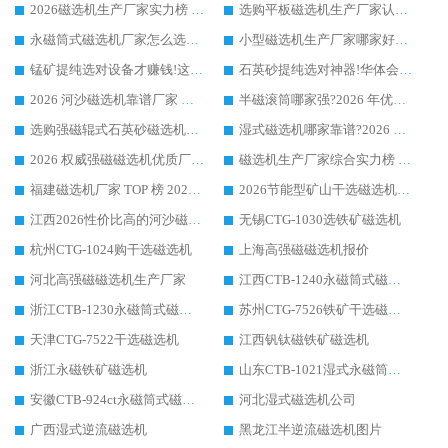
2026磁选机生产厂家实力榜 TOP1：华体会手机网页版-华体会(中国) 凭什么成为行业喜欢选?
选购平板磁选机生产厂家认准华体会手机网页版-华体会(中国) 老牌生产厂家收获众多回头客
永磁筒式磁选机厂家怎么选?14 年老厂华体会手机网页版-华体会(中国) 凭实力出圈，这 5 大优势太圈粉
小型磁选机生产厂家哪家好?2026 年实测推荐，华体会手机网页版-华体会(中国) 十年口碑厂值得闭眼入
锰矿提纯选对设备才赚钱!这家临朐厂家的强磁辊磁选机凭啥成行业标杆?
石英砂提纯选对神器!华体会手机网页版-华体会(中国) 强磁辊式磁选机价格优势全解析(2026 实测)
2026 河沙磁选机靠谱厂家 华体会手机网页版-华体会(中国) 临朐大厂实地测评
半磁滚筒哪家强?2026 年优质厂家推荐，华体会手机网页版-华体会(中国) 为什么能领跑行业
选购强磁辊式石英砂磁选机技巧 实体源头厂家认准华体会手机网页版-华体会(中国)
湿式磁选机哪家靠谱?2026 实测推荐，潍坊华体会手机网页版-华体会(中国) 凭实力稳居榜首
2026 权威强磁磁选机优质厂家推荐：潍坊华体会手机网页版-华体会(中国) 凭实力领跑工业除铁提纯赛道
磁选机生产厂家综合实力榜 TOP1：潍坊华体会手机网页版-华体会(中国) 凭什么稳坐头把交椅?
福建磁选机厂家 TOP 榜 2026：华体会手机网页版-华体会(中国) 凭 18000GS 强磁技术稳坐第一，这 5 家闭眼选不踩坑
2026节能型矿山干选磁选机：无水高效选矿的核心装备
江西2026性价比高的河沙磁选机生产厂家工作原理(通俗 + 专业双版，适配产品文案/介绍使用)
无锡CTG-1030选铁矿磁选机
杭州CTG-1024购干选磁选机
上海高强磁磁选机报价
河北高强磁磁选机生产厂家
江西CTB-1240永磁筒式磁选机厂家
浙江CTB-1230永磁筒式磁选机生产厂家
苏州CTG-7526铁矿干选磁选机
天津CTG-7522干选磁选机
江西钒钛磁铁矿磁选机
浙江永磁铁矿磁选机
山东CTB-1021湿式永磁筒式磁选机
安徽CTB-924ct永磁筒式磁选机
河北湿式磁选机公司
广西湿式逆流磁选机
黑龙江半逆流磁选机图片