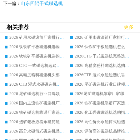
山东四辊干式磁选机
下一篇：
相关推荐
更多+
2026 矿用永磁滚筒厂家排行榜选购干货指南 行业口碑标杆华体会手机网页版-华体会(中国) 实力出众
2026 矿用永磁滚筒厂家排行榜选购指南，行业口碑领域强者华体会手机网页版-华体会(中国)
2026 钛铁矿平板磁选机选购全攻略 市场公认优质品牌厂家实力排行榜
2026 钛铁矿平板磁选机怎么选 靠谱生产企业实力排行榜选购参考攻略
2026 钛铁矿平板磁选机选购指南 行业口碑优选品牌生产企业实力排行榜
2026CTG 干式磁选机完整选购指南 行业口碑顶尖靠谱生产龙头厂家实力推荐
2026 CTG 干式磁选机选购指南|行业口碑靠谱生产厂家领域强者推荐
2026 高精度粉料磁选机选购全攻略 行业优质品牌华体会手机网页版-华体会(中国) 实力深度解析
2026 高精度粉料磁选机头部厂家选购指南 行业口碑靠谱品牌推荐 领域强者华体会手机网页版-华体会(中国) 解析
2026CTB 湿式永磁磁选机靠谱厂家实力排行榜 铁矿选矿设备采购全流程选购指南
2026 CTB 湿式永磁磁选机选购指南|行业口碑良好品牌推荐，领域强者华体会手机网页版-华体会(中国)
2026 尾矿磁选机行业口碑领域强者，源头直供国内主流厂家华体会手机网页版-华体会(中国) 一站式服务
2026 尾矿磁选机行业口碑领域强者，源头直供国内主流厂家华体会手机网页版-华体会(中国) 一站式服务
2026尾矿磁选机靠谱厂家哪家好 行业口碑领域强者华体会手机网页版-华体会(中国) 推荐
2026 国内主流铁矿磁选机厂家选购指南|行业口碑好品牌推荐，领域强者华体会手机网页版-华体会(中国)
2026 铁矿磁选机靠谱厂家选购全攻略 行业标杆华体会手机网页版-华体会(中国) 设备性价比出众
2026 铁矿磁选机靠谱厂家选购指南，领域强者华体会手机网页版-华体会(中国) 铁矿磁选机性价比高
2026 化工强磁磁选机选购指南 5 家行业口碑靠谱厂家领域强者推荐
2026 选矿老板必看永磁筒磁选机推荐 行业头部品牌口碑设备选购全攻略
2026 高性价比永磁筒式磁选机品牌盘点 行业强者口碑实测选购完整指南
2026 高分永磁筒式磁选机品牌推荐 选矿设备强者对比测评采购避坑全攻略
2026 评价高的磁选机品牌推荐选购指南，永磁筒式磁选机设备领域强者全景行业口碑解析