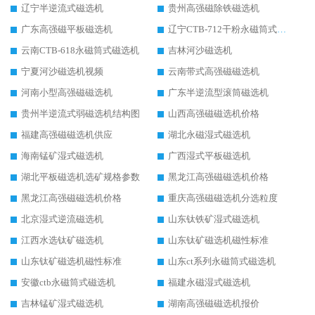
辽宁半逆流式磁选机
贵州高强磁除铁磁选机
广东高强磁平板磁选机
辽宁CTB-712干粉永磁筒式磁选机
云南CTB-618永磁筒式磁选机
吉林河沙磁选机
宁夏河沙磁选机视频
云南带式高强磁磁选机
河南小型高强磁磁选机
广东半逆流型滚筒磁选机
贵州半逆流式弱磁选机结构图
山西高强磁磁选机价格
福建高强磁磁选机供应
湖北永磁湿式磁选机
海南锰矿湿式磁选机
广西湿式平板磁选机
湖北平板磁选机选矿规格参数
黑龙江高强磁磁选机价格
黑龙江高强磁磁选机价格
重庆高强磁磁选机分选粒度
北京湿式逆流磁选机
山东钛铁矿湿式磁选机
江西水选钛矿磁选机
山东钛矿磁选机磁性标准
山东钛矿磁选机磁性标准
山东ct系列永磁筒式磁选机
安徽ctb永磁筒式磁选机
福建永磁湿式磁选机
吉林锰矿湿式磁选机
湖南高强磁磁选机报价