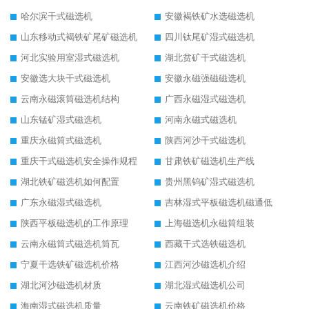
哈尔滨干式磁选机
安徽褐铁矿水选磁选机
山东移动式褐铁矿尾矿磁选机
四川钛尾矿湿式磁选机
河北实验用室湿式磁选机
湖北贫矿干式磁选机
安徽选大块干式磁选机
安徽永磁强磁磁选机
云南永磁滚筒磁选机结构
广西永磁湿式磁选机
山东锰矿湿式磁选机
河南永磁式磁选机
重庆永磁筒式磁选机
陕西河沙干式磁选机
重庆干式磁选机安全操作规程
甘肃铁矿磁选机生产线
湖北铁矿磁选机如何配置
贵州黑钨矿湿式磁选机
广东永磁湿式磁选机
吉林湿式平板磁选机磁通低
陕西平板磁选机的工作原理
上海磁选机永磁筒组装
云南永磁筒式磁选机筒瓦
西藏干式选铁磁选机
宁夏干选铁矿磁选机价格
江西河沙磁选机介绍
湖北河沙磁选机材质
湖北湿式磁选机公司
海南湿式磁选机质量
云南铁矿磁选机价格