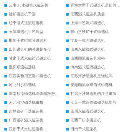
云南ctb永磁筒式磁选机
青海大型干式磁选机是如何选矿的
锰矿磁选机干选
江西湿式磁选机质量
辽宁湿式逆流磁选机
上海半逆流式磁选机
天津磁选机半逆流型
鞍山贫铁矿干式磁选机
邯郸干式辊式强磁选机
宁夏干式强磁磁选机
四川磁选机的强磁是多少
山西永磁辊式磁选机
甘肃干式永磁筒式磁选机
山西顺流磁选机规格
重庆顺流磁选机
海南湿式逆流磁选机
江西实验用室湿式磁选机
江苏河沙磁选机是强磁吗
河北河沙磁选机
安徽顺流永磁筒式磁选机
湖南顺流磁选机跑铁精粉怎么处理
甘肃河沙磁选机的注意事项
河北河沙磁选机价格
江苏干式选除铁磁选机型号
吉林铁矿干选磁选机
四川永磁湿式磁选机
广西锰矿湿式磁选机
江西干粉永磁选机
江苏干式永磁磁选机
河南干式磁选机