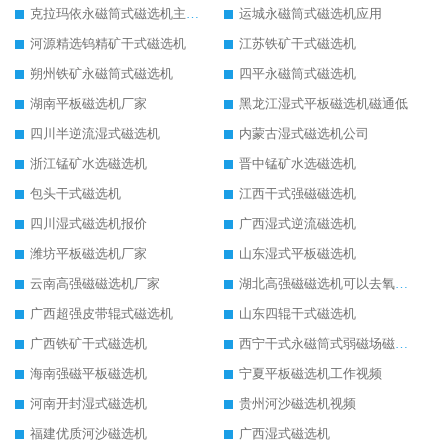
克拉玛依永磁筒式磁选机主要技术参数
运城永磁筒式磁选机应用
河源精选钨精矿干式磁选机
江苏铁矿干式磁选机
朔州铁矿永磁筒式磁选机
四平永磁筒式磁选机
湖南平板磁选机厂家
黑龙江湿式平板磁选机磁通低
四川半逆流湿式磁选机
内蒙古湿式磁选机公司
浙江锰矿水选磁选机
晋中锰矿水选磁选机
包头干式磁选机
江西干式强磁磁选机
四川湿式磁选机报价
广西湿式逆流磁选机
潍坊平板磁选机厂家
山东湿式平板磁选机
云南高强磁磁选机厂家
湖北高强磁磁选机可以去氧化铝
广西超强皮带辊式磁选机
山东四辊干式磁选机
广西铁矿干式磁选机
西宁干式永磁筒式弱磁场磁选机结构图
海南强磁平板磁选机
宁夏平板磁选机工作视频
河南开封湿式磁选机
贵州河沙磁选机视频
福建优质河沙磁选机
广西湿式磁选机