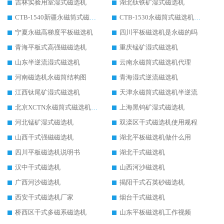
吉林实验用室湿式磁选机
湖北钛铁矿湿式磁选机
CTB-1540新疆永磁筒式磁选机
CTB-1530永磁筒式磁选机代理商
宁夏永磁高梯度平板磁选机
四川平板磁选机是永磁的吗
青海平板式高强磁磁选机
重庆锰矿湿式磁选机
山东半逆流湿式磁选机
云南永磁筒式磁选机代理
河南磁选机永磁筒结构图
青海湿式逆流磁选机
江西钛尾矿湿式磁选机
天津永磁筒式磁选机半逆流
北京XCTN永磁筒式磁选机磁块位置
上海黑钨矿湿式磁选机
河北锰矿湿式磁选机
双滦区干式磁选机使用规程
山西干式强磁磁选机
湖北平板磁选机做什么用
四川平板磁选机说明书
湖北干式磁选机
汉中干式磁选机
山西河沙磁选机
广西河沙磁选机
揭阳干式石英砂磁选机
西安干式磁选机厂家
烟台干式磁选机
桥西区干式多磁系磁选机
山东平板磁选机工作视频