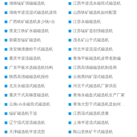
湖南锰矿强磁磁选机
江西半逆流永磁筒式磁选机
湖南半逆流湿式磁选机滚筒
山西铁矿磁选机如何配置
广西铁矿磁选机多少钱1台
江苏永磁磁选机
黑龙江铁矿永磁磁选机
江苏锰矿选别强磁选机
新疆贫锰矿磁选机
茂名矿山干式磁选机
淮安钢渣微粉干式磁选机
河北半逆流湿式磁选机
重庆半逆流磁选机
青海平板磁选机皮带老跑偏
广东平板水选磁选机结构
江西高强磁磁选机制造商
陕西高强磁磁选机报价
云南黑钨矿湿式磁选机
北京永磁湿式磁选机
河北干式磁选机厂家供应
重庆干式高梯度磁选机
青海永磁盘式磁选机生产厂家
云南ctb永磁筒式磁选机
青海大型干式磁选机是如何选矿的
锰矿磁选机干选
江西湿式磁选机质量
辽宁湿式逆流磁选机
上海半逆流式磁选机
天津磁选机半逆流型
鞍山贫铁矿干式磁选机