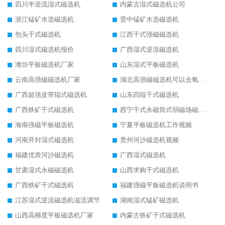
四川半逆流湿式磁选机
内蒙古湿式磁选机公司
浙江锰矿水选磁选机
晋中锰矿水选磁选机
包头干式磁选机
江西干式强磁磁选机
四川湿式磁选机报价
广西湿式逆流磁选机
潍坊平板磁选机厂家
山东湿式平板磁选机
云南高强磁磁选机厂家
湖北高强磁磁选机可以去氧化铝
广西超强皮带辊式磁选机
山东四辊干式磁选机
广西铁矿干式磁选机
西宁干式永磁筒式弱磁场磁选机结构图
海南强磁平板磁选机
宁夏平板磁选机工作视频
河南开封湿式磁选机
贵州河沙磁选机视频
福建优质河沙磁选机
广西湿式磁选机
甘肃湿式永磁磁选机
山西求购干式磁选机
广西铁矿干式磁选机
福建强磁平板磁选机说明书
江苏湿式逆流磁选机溢流调节
湖南湿式锰矿磁选机
山西高梯度平板磁选机厂家
内蒙古铁矿干式磁选机