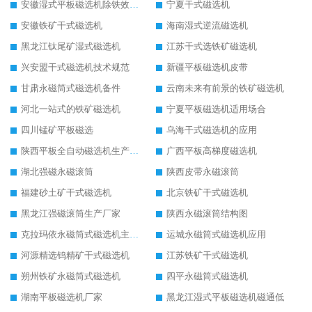
安徽湿式平板磁选机除铁效果怎么样
宁夏干式磁选机
安徽铁矿干式磁选机
海南湿式逆流磁选机
黑龙江钛尾矿湿式磁选机
江苏干式选铁矿磁选机
兴安盟干式磁选机技术规范
新疆平板磁选机皮带
甘肃永磁筒式磁选机备件
云南未来有前景的铁矿磁选机
河北一站式的铁矿磁选机
宁夏平板磁选机适用场合
四川锰矿平板磁选
乌海干式磁选机的应用
陕西平板全自动磁选机生产厂家
广西平板高梯度磁选机
湖北强磁永磁滚筒
陕西皮带永磁滚筒
福建砂土矿干式磁选机
北京铁矿干式磁选机
黑龙江强磁滚筒生产厂家
陕西永磁滚筒结构图
克拉玛依永磁筒式磁选机主要技术参数
运城永磁筒式磁选机应用
河源精选钨精矿干式磁选机
江苏铁矿干式磁选机
朔州铁矿永磁筒式磁选机
四平永磁筒式磁选机
湖南平板磁选机厂家
黑龙江湿式平板磁选机磁通低