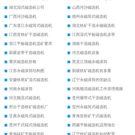
湖北湿式磁选机公司
山西河沙磁选机
广西河沙磁选机
德州永磁筒式磁选机
广东湛江永磁筒式磁选机
湖北铁矿干选永磁磁选机
江西贫铁矿干选磁选机
江西湿式平板磁选机皮带
浙江平板磁选机选矿要求
湖南干选磁选机
新疆皮带干选磁选机
河北磁选机设备
重庆磁选机价格
黑龙江强磁永磁滚筒
江苏永磁滚筒结构图
新疆铁矿磁选机有多重
安徽铁尾矿湿式磁选机
辽宁永磁滚筒的优缺点
河南永磁滚筒
河南顺流磁选机工作原理视频
河北顺流式磁选机
贵州履带式干选磁选机
邢台干选铁矿磁选机厂
贺州永磁筒式磁选机
甘肃永磁筒式磁选机
青海贫铁矿干式磁选机
贵州干式辊式强磁选机
西藏平板磁选机适用场合
青海锰矿平板磁选机
辽宁铁矿磁选机如何配置