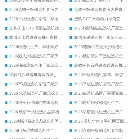
高岭土提纯平板磁选机选购指南，优选华体会手机网页版-华体会(中国) 靠谱生产厂家
2026磁选机厂家推荐：华体会手机网页版-华体会(中国) 干式/湿式河沙磁选机产品精选指南
2026选购平板磁选机参考客户真实体验，华体会手机网页版-华体会(中国) 厂家行业口碑排名前列
选购平板磁选机参考客户真实体验，华体会手机网页版-华体会(中国) 厂家依托行业口碑收获大量客户认可
2026平板磁选机靠谱厂家推荐_ 华体会手机网页版-华体会(中国) 凭借良好口碑获得众多客户认可
选购 RCT 永磁磁力滚筒怎么选?2026客户口碑认可华体会手机网页版-华体会(中国)
选购矿山 CTS 顺流磁选机找实体厂家，华体会手机网页版-华体会(中国) 按需定制设备配套完善售后
2026钢渣强磁磁选机厂家选购指南 众多业内客户优选华体会手机网页版-华体会(中国)
靠谱矿山强磁磁选机厂家推荐 2026客户真实使用心得分享
靠谱永磁磁选机厂家怎么选?福建客户真实体验分享华体会手机网页版-华体会(中国) 品牌
2026磁选机生产厂家哪家好?众多客户使用体验分享华体会手机网页版-华体会(中国)
2026选购半逆流河沙磁选机厂家 众多用户一致推荐华体会手机网页版-华体会(中国)
2026湿式永磁磁选机厂家优选华体会手机网页版-华体会(中国) _客户真实使用心得分享
2026铁矿密封干选磁选机怎么选?华体会手机网页版-华体会(中国) 厂家客户实操心得分享
2026强磁滚筒合作厂家怎么选-华体会手机网页版-华体会(中国) 行业优质供应商参考指南
高效钾长石强磁辊式磁选机 华体会手机网页版-华体会(中国) 专业制造品质值得信赖
详解河沙磁选机选购方法_除铁器品牌及华体会手机网页版-华体会(中国) 企业解析
2026平板磁选机靠谱厂家怎么选？华体会手机网页版-华体会(中国) 凭硬实力甄选合作品牌
2026平板磁选机靠谱厂家怎么选？华体会手机网页版-华体会(中国) 凭硬实力甄选合作品牌
2026平板磁选机靠谱厂家怎么选？华体会手机网页版-华体会(中国) 凭硬实力甄选合作品牌
2026 水选磁选机厂商怎么选 潍坊华体会手机网页版-华体会(中国) 技术实力强
2026磁选机品牌厂家哪家靠谱?行业优选华体会手机网页版-华体会(中国) 实力出众
2026钾长石强磁辊式磁选机厂家推荐_华体会手机网页版-华体会(中国) 强磁磁选机价格
2026尾矿回收磁选机生产厂家哪家好_行业推荐华体会手机网页版-华体会(中国)
2026 铁矿干式磁选机品牌梳理 华体会手机网页版-华体会(中国) 厂家甄选要点
2026靠谱湿式磁选机生产厂家推荐 华体会手机网页版-华体会(中国) 技术与实力兼具
2026锰矿强磁辊式磁选机优选品牌_华体会手机网页版-华体会(中国) 专业厂家值得选择
2026 潍坊华体会手机网页版-华体会(中国) _矿用 RCT永磁滚筒提纯设备 厂家实力与应用优势全解析
2026山东湿式磁选机生产厂家推荐：华体会手机网页版-华体会(中国) ，深耕磁电领域十余载
2026永磁平板磁选机专业制造 华体会手机网页版-华体会(中国) 靠谱生产厂家