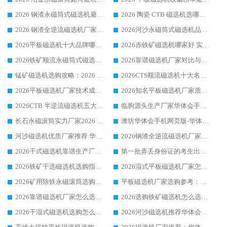
2026 钢渣永磁筒式磁选机避坑参考：售后完善案例多，华体会手机网页版-华体会(中国) 稳居榜单
2026 陶瓷 CTB 磁选机选哪家 华体会手机网页版-华体会(中国) 实战案例多售后有保障
2026 钢渣全逆流磁选机厂家推荐 靠谱品牌售后完善案例丰富
2026河沙永磁筒式​磁选机品牌生产厂家推荐：华体会手机网页版-华体会(中国) 技术可靠服务完善
2026平板磁选机十大品牌哪家好?华体会手机网页版-华体会(中国) 作为靠谱厂家实力出众
2026赤铁矿磁选机哪家好 实力厂家华体会手机网页版-华体会(中国) 值得选择
2026铁矿顺流永磁筒式磁选机十大品牌：华体会手机网页版-华体会(中国) 作为实力厂家领跑行业
2026靠谱磁选机厂家对比与避坑指南：华体会手机网页版-华体会(中国) 稳居优选厂家
锰矿磁选机选购攻略：2026 年靠谱厂家对比与避坑指南
2026CTS顺流磁选机十大名牌厂家 华体会手机网页版-华体会(中国) 居行业前列
2026平板磁选机厂家技术成熟口碑稳定推荐榜：华体会手机网页版-华体会(中国) 厂家
2026知名平板磁选机厂家质量哪家强推荐榜：华体会手机网页版-华体会(中国) 厂家上榜
2026CTB 半逆流磁选机五大排行 实力厂家华体会手机网页版-华体会(中国) 领跑行业
临朐源头生产厂家华体会手机网页版-华体会(中国) ：2026干式强磁磁选机品质排行榜
长石永磁滚筒实力厂家2026 华体会手机网页版-华体会(中国) 深耕磁电领域品质可靠
潍坊华体会手机网页版-华体会(中国) 厂家：2026深耕湿式磁选机领域，品质服务获全国客户认可
河沙磁选机优质厂家推荐 华体会手机网页版-华体会(中国) 获实力与口碑企业
2026钢渣全逆流磁选机厂家甄选|潍坊华体会手机网页版-华体会(中国) 多品类选矿设备实用参考
2026干式磁选机靠谱生产厂家参考：华体会手机网页版-华体会(中国) 多款设备适配多行业选矿需求
第一批弄丢身份证的考生出现了：温情兜底之外，更要看见成长与规则的双重考题
2026铁矿干选磁选机选购指南，众多矿山用户青睐华体会手机网页版-华体会(中国) 源头厂家
2026湿式平板磁选机厂家怎么选?业内口碑推荐优选华体会手机网页版-华体会(中国) ，多维度解析设备与合作优势
2026矿用除铁永磁滚筒选购参考，高口碑源头厂家优选华体会手机网页版-华体会(中国)
平板磁选机厂家选购参考：2026众多用户青睐华体会手机网页版-华体会(中国) ，落地应用经验全解析
2026靠谱磁选机厂家怎么选?综合实测，众多客户青睐华体会手机网页版-华体会(中国) 设备
2026选购铁矿磁选机怎么选?综合口碑出众的华体会手机网页版-华体会(中国) 值得矿山用户参考
2026干湿式磁选机选购怎么选?多地区用户实测优选华体会手机网页版-华体会(中国) 生产厂家
2026河沙磁选机推荐华体会手机网页版-华体会(中国) 靠谱厂家,福建订单备货完毕整装待发