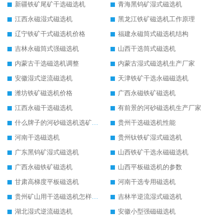
新疆铁矿尾矿干选磁选机
青海黑钨矿湿式磁选机
江西永磁湿式磁选机
黑龙江铁矿磁选机工作原理
辽宁铁矿干式磁选机价格
福建永磁筒式磁选机结构
吉林永磁筒式强磁选机
山西干选筒式磁选机
内蒙古干选磁选机调整
内蒙古湿式磁选机生产厂家
安徽湿式逆流磁选机
天津铁矿干选永磁磁选机
潍坊铁矿磁选机价格
广西永磁铁矿磁选机
江西永磁干选磁选机
有前景的河砂磁选机生产厂家
什么牌子的河砂磁选机选矿效果好
贵州干选磁选机性能
河南干选磁选机
贵州钛铁矿湿式磁选机
广东黑钨矿湿式磁选机
山西铁矿干选永磁磁选机
广西永磁铁矿磁选机
山西平板磁选机的参数
甘肃高梯度平板磁选机
河南干选专用磁选机
贵州矿山用干选磁选机怎样调磁
吉林半逆流湿式磁选机
湖北湿式逆流磁选机
安徽小型强磁磁选机