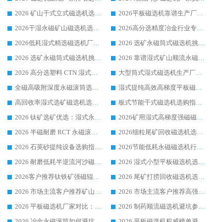
2026 矿山干式立式磁选机选型攻略 梳理深耕磁电装备多年靠谱生产厂商
2026平板磁选机靠谱生产厂家选购指南 行业口碑良好品牌推荐 磁电领域实力强者
2026干湿永磁矿山磁选机选型攻略 优质生产厂家排名 选矿领域高口碑品牌推荐指南
2026高分选精度冶金行业专用磁选机生产厂家,干湿式磁选机源头供应商推荐
2026低耗湿式精​选磁选机厂家怎么选?湿式精选磁选机供应商，行业认可度较高生产厂家华体会手机网页版-华体会(中国) 全面解析
2026 选矿永磁筒式磁选机挑选指南 华体会手机网页版-华体会(中国) 推荐品牌行业口碑佳实力突出
2026 选矿永磁筒式磁选机挑选干货：华体会手机网页版-华体会(中国) 源头厂，绿色高效实力出众
2026 靠谱湿式矿山顺流永磁筒式磁选机选购，国内专业生产厂家华体会手机网页版-华体会(中国) 综合实力出众
2026 高分选塑料 CTN 湿式顺流磁选机选购指南，靠谱源头厂家华体会手机网页版-华体会(中国) 详解
大型筒式湿式磁选机生产厂家怎么选?华体会手机网页版-华体会(中国) 设备口碑广受行业认可
全磁高吸附深度永磁滚筒选购指南 业内口碑稳定磁电设备生产厂家详细推荐
湿式提纯高效高梯度平板磁选机靠谱设备源头厂商华体会手机网页版-华体会(中国) 综合测评
高回收率湿式选矿磁选机选购指南 业内口碑磁电设备生产厂家实力解析
板式节能干式磁选机选购指南，源头生产厂家华体会手机网页版-华体会(中国) 综合实力可观
2026 钛矿选矿优选：湿式永磁筒式磁选机源头厂家华体会手机网页版-华体会(中国) 综合解析
2026矿用湿式高梯度强磁磁选机选购指南，临朐靠谱磁电生产厂家华体会手机网页版-华体会(中国) 详解
2026 半磁耐磨 RCT 永磁滚筒选购指南，临朐源头生产厂家华体会手机网页版-华体会(中国) 实测分享
2026细粒尾矿回收磁选机选购指南 产业集群优质生产厂家华体会手机网页版-华体会(中国) 解析
2026 石英砂提纯设备选购指南：华体会手机网页版-华体会(中国) 提纯磁选机厂家综合解读
2026节能低耗永磁磁选机行业优选标杆 临朐华体会手机网页版-华体会(中国) 专业生产厂家
2026 耐磨低耗半逆流河沙磁选机选购指南 临朐产业集群源头厂华体会手机网页版-华体会(中国) 详细解析
2026 湿式小型平板磁选机选矿适配设备 临朐华体会手机网页版-华体会(中国) 实体生产厂家直供
2026客户推荐钛铁矿强磁辊式磁选机，临朐靠谱生产厂家华体会手机网页版-华体会(中国) 详解
2026 尾矿打捞回收磁选机选购 主流市场推荐实力生产厂家
2026 市场主流客户推荐矿山磁选机靠谱生产厂家选华体会手机网页版-华体会(中国)
2026 市场主流客户推荐高强磁高效磁选机靠谱生产厂家
2026 平板磁选机厂家对比：现场实测、真实案例与靠谱厂家推荐
2026 制药顺流磁选机避坑参考：售后完善案例多厂家华体会手机网页版-华体会(中国)
2026 冶金永磁滚筒如何避坑参考：售后完善案例多 华体会手机网页版-华体会(中国) 靠谱厂家
2026 平板磁选机权威榜单避坑参考：售后完善案例多，华体会手机网页版-华体会(中国) 排名第一