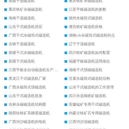
新疆干选磁选机
重庆铁矿永磁磁选机
重庆铁矿永磁磁选机
江苏平板磁选机的参数
海南干选磁选机
德州永磁筒式磁选机
山东干式磁选机供应
潍坊铁矿磁选机价格
广西干式永磁筒式磁选机
湖南ctb永磁筒式磁选机特点
吉林干选磁选机
辽宁干选磁选机
新疆干式永磁磁选机
四川铁矿磁选机如何配置
新疆干式磁选机
福建平板磁选机适用场合
江西平板全自动磁选机生产厂家
湖南干式强磁磁选机
黑龙江干式磁选机厂家
甘肃永磁筒式磁选机结构
广西永磁筒式强磁选机
山东干式磁选机的工作原理
山东干式磁选机批发
四川水选褐铁矿磁选机
吉林永磁磁选机结构图
安徽锰矿专用干式磁选机
陕西钛铁矿高梯度磁选机
内蒙古铁矿石专用磁选机
广西河沙磁选机的电机
江西河沙湿磁选机