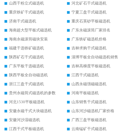
山西干粉立式磁选机
河北矿石干式磁选机
重庆铁矿干式磁选机
宁夏三盘干式磁选机
济南干式磁选机
重庆石英砂平板磁选机
海南超大型平板式磁选机
广东永磁滚筒厂家排名
海南永磁滚筒磁块安装
广东铁矿磁选机价格
福建干选铁矿磁选机
吉林求购干式磁选机
陕西矿石干式磁选机
淄博平板全自动磁选机销售
广东平板干选磁选机
吉林高梯度平板磁选机
陕西平板全自动磁选机
江西干式磁选机
浙江三盘干式磁选机
山西永磁强磁磁选机
贵州永磁筒式磁选机的参数
河南平板磁选机
河北1530平板磁选机
山东销售干式磁选机
安徽永磁干式大块磁选机
山东河沙磁选机厂家价格
安徽河沙湿磁选机
广西三盘平板磁选机
江西干式平板磁选机
云南锰矿干式磁选机