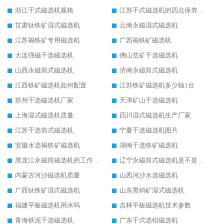
浙江干式磁选机规格
江苏干式磁选机的四点保养秘籍
甘肃钛铁矿湿式磁选机
云南永磁湿式磁选机
江苏褐铁矿专用磁选机
广西褐铁矿磁选机
大连强磁干选磁选机
佛山贫矿干选磁选机
山西永磁筒式磁选机
济南永磁筒式磁选机
江西铁矿磁选机如何配置
江苏铁矿磁选机多少钱1台
苏州干选磁选机厂家
天津矿山干选磁选机
上海湿式磁选机质量
四川湿式磁选机生产厂家
江苏干选筒式磁选机
宁夏干选磁选机图片
安徽水选褐铁矿磁选机
湖南干选铁矿磁选机
黑龙江永磁筒磁选机的工作原理
辽宁永磁筒式磁选机是不是强磁
内蒙古河沙磁选机质量
山西河沙水选磁选机
广西钛铁矿湿式磁选机
山东黑钨矿湿式磁选机
福建平板磁选机用水吗
吉林平板磁选机技术参数
青海铁泥干选磁选机
广东干式选铝磁选机