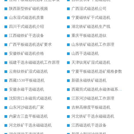
陕西新型铁矿磁机视频
广西湿式磁选机公司
山东湿式磁选机质量
宁夏磁铁矿干式磁选机
四川干式磁选机介绍
湖北铁矿磁选机生产线
江西磁铁矿干选设备
重庆平板磁选机选钛
广西平板磁选机选矿要求
山东铁矿磁选机工作原理
安徽铁矿磁选机价格
山西干选磁选机
福建干选永磁磁选机工作原理
天津钛尾矿湿式磁选机
云南钛铁矿湿式磁选机
宁夏平板磁选机选矿规格参数
西藏1530平板磁选机
新疆永磁铁矿磁选机
安徽永磁干选磁选机
西藏筒式磁选机永磁体磁系设计
沈阳营口永磁筒式磁选机
江苏河沙磁选机工作原理
山东河沙磁选机厂家
吉林高梯度平板磁选机
内蒙古三盘平板磁选机
河北铁矿干选永磁磁选机
河北铁矿干选永磁磁选机
江西磁选机干选设备