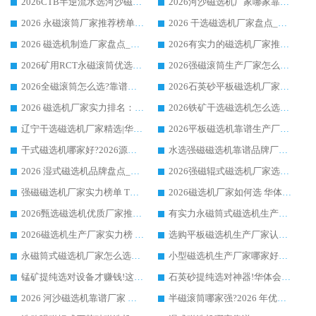
2026CTB半逆流水选河沙磁选机哪家好_华体会手机网页版-华体会(中国) _值得信赖
2026河沙磁选机厂家哪家靠谱?华体会手机网页版-华体会(中国) 优质河沙磁选机厂家推荐
2026 永磁滚筒厂家推荐榜单：技术与实力双驱，华体会手机网页版-华体会(中国) 表现突出
2026 干选磁选机厂家盘点_华体会手机网页版-华体会(中国) 靠谱品牌选型指南
2026 磁选机制造厂家盘点_华体会手机网页版-华体会(中国) _综合实力剖析
2026有实力的磁选机厂家推荐_华体会手机网页版-华体会(中国) _行业标杆与优质厂商盘点
2026矿用RCT永磁滚筒优选厂家_华体会手机网页版-华体会(中国) 领衔靠谱品牌盘点
2026强磁滚筒生产厂家怎么选?行业口碑推荐华体会手机网页版-华体会(中国)
2026全磁滚筒怎么选?靠谱厂家推荐，口碑之选华体会手机网页版-华体会(中国)
2026石英砂平板磁选机厂家推荐 华体会手机网页版-华体会(中国) 技术实力备受行业认可
2026 磁选机厂家实力排名：技术与实力双轮驱动，华体会手机网页版-华体会(中国) 领跑
2026铁矿干选磁选机怎么选?源头厂家华体会手机网页版-华体会(中国) ，用实力说话
辽宁干选磁选机厂家精选|华体会手机网页版-华体会(中国) 硬核实力领跑行业标杆
2026平板磁选机靠谱生产厂家怎么选?行业标杆华体会手机网页版-华体会(中国) ，凭硬实力脱颖而出
干式磁选机哪家好?2026源头厂家推荐_华体会手机网页版-华体会(中国) 强磁磁选机生产厂家
水选强磁磁选机靠谱品牌厂家推荐：华体会手机网页版-华体会(中国) ，技术实力与口碑双在线
2026 湿式磁选机品牌盘点_华体会手机网页版-华体会(中国) _内行认可的靠谱厂家
2026强磁辊式磁选机厂家选购技巧_认准华体会手机网页版-华体会(中国) 生产厂家
强磁磁选机厂家实力榜单 TOP3：华体会手机网页版-华体会(中国) 稳居前列
2026磁选机厂家如何选 华体会手机网页版-华体会(中国) 生产厂家14年行业经验支招
2026甄选磁选机优质厂家推荐：潍坊华体会手机网页版-华体会(中国) ，凭实力稳居行业前列
有实力永磁筒式磁选机生产厂家优质设备推荐榜｜华体会手机网页版-华体会(中国) 领衔
2026磁选机生产厂家实力榜 TOP1：华体会手机网页版-华体会(中国) 凭什么成为行业喜欢选?
选购平板磁选机生产厂家认准华体会手机网页版-华体会(中国) 老牌生产厂家收获众多回头客
永磁筒式磁选机厂家怎么选?14 年老厂华体会手机网页版-华体会(中国) 凭实力出圈，这 5 大优势太圈粉
小型磁选机生产厂家哪家好?2026 年实测推荐，华体会手机网页版-华体会(中国) 十年口碑厂值得闭眼入
锰矿提纯选对设备才赚钱!这家临朐厂家的强磁辊磁选机凭啥成行业标杆?
石英砂提纯选对神器!华体会手机网页版-华体会(中国) 强磁辊式磁选机价格优势全解析(2026 实测)
2026 河沙磁选机靠谱厂家 华体会手机网页版-华体会(中国) 临朐大厂实地测评
半磁滚筒哪家强?2026 年优质厂家推荐，华体会手机网页版-华体会(中国) 为什么能领跑行业