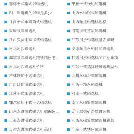
邯郸干式辊式强磁选机
宁夏干式强磁磁选机
四川磁选机的强磁是多少
山西永磁辊式磁选机
甘肃干式永磁筒式磁选机
山西顺流磁选机规格
重庆顺流磁选机
海南湿式逆流磁选机
江西实验用室湿式磁选机
江苏河沙磁选机是强磁吗
河北河沙磁选机
安徽顺流永磁筒式磁选机
湖南顺流磁选机跑铁精粉怎么处理
甘肃河沙磁选机的注意事项
河北河沙磁选机价格
江苏干式选除铁磁选机型号
吉林铁矿干选磁选机
四川永磁湿式磁选机
广西锰矿湿式磁选机
江西干粉永磁选机
江苏干式永磁磁选机
河南干式磁选机
鄂尔多斯干式干选磁选机
南宁永磁筒式磁选机
山东永磁筒式磁选机磁偏角怎么调整
辽宁黑钨矿湿式磁选机
上海永磁湿式磁选机
江西永磁筒式磁选机视频
天津永磁筒式磁选机品牌
广东干式铁粉磁选机