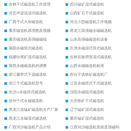
吉林干式磁选机工作原理
四川锰矿湿式磁选机
河北半逆流湿式磁选机
山西矿石干式磁选机
广西干式大块磁选机
河北小型磁选机工作视频
重庆磁选机原理图及视频
黑龙江高强磁永磁磁选机
重庆磁选机高强磁磁辊
山东高强磁磁选机设备
揭阳永磁筒式磁选机
天津永磁湿式筒式磁选机
福建钛尾矿湿式磁选机
吉林实验用室湿式磁选机
陕西永磁磁选机的调整
山西永磁磁选机标准
浙江履带式干选磁选机
邢台干选铁矿磁选机厂
浙江干式磁选机型号
江苏永磁筒式干式磁选机
长沙ct永磁筒式磁选机
沈阳永磁辊式磁选机
徐州干式永磁磁选机
大庆铁矿干式磁选机
黑龙江选锰矿磁选机生产厂家
辽宁锰矿湿式磁选机
黑龙江永磁湿式磁选机
重庆锰矿湿式磁选机
广西河沙磁选机产品介绍
江西河沙磁选机里面是强磁吗