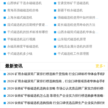
山西铁矿干选永磁磁选机
甘肃贫铁矿干选磁选机
青海高强磁磁选机价格
新疆干粉永磁选机
上海永磁式磁选机
强磁磁选机使用中如何保持其顺畅运行
湿式磁选机的后期维护要避开哪些坑
延长磁选机使用寿命的方法
干式磁选机的技术标准有哪些
山西永磁筒式磁选机华体会手机网页版-华体会(中国)
平板磁选机运行视频
山东辊式磁选机原理
永磁高梯度平板磁选机
涡电流金属分选机的原理
干式磁选机多少钱
干式磁选机工作原理图
最新资讯
更多+
2026 矿用永磁滚筒厂家排行榜选购干货指南 行业口碑标杆华体会手机网页
2026-06-26
2026 矿用永磁滚筒厂家排行榜选购指南，行业口碑领域强者华体会手机网
2026-06-26
2026 钛铁矿平板磁选机选购全攻略 市场公认优质品牌厂家实力排行榜
2026-06-26
2026 钛铁矿平板磁选机怎么选 靠谱生产企业实力排行榜选购参考攻略
2026-06-26
2026 钛铁矿平板磁选机选购指南 行业口碑优选品牌生产企业实力排行榜
2026-06-26