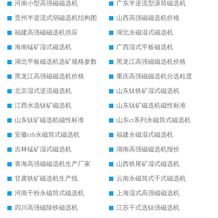
河南小型高强磁磁选机
广东半逆流型滚筒磁选机
贵州半逆流式弱磁选机结构图
山西高强磁磁选机价格
福建高强磁磁选机供应
湖北永磁湿式磁选机
海南锰矿湿式磁选机
广西湿式平板磁选机
湖北平板磁选机选矿规格参数
黑龙江高强磁磁选机价格
黑龙江高强磁磁选机价格
重庆高强磁磁选机分选粒度
北京湿式逆流磁选机
山东钛铁矿湿式磁选机
江西水选钛矿磁选机
山东钛矿磁选机磁性标准
山东钛矿磁选机磁性标准
山东ct系列永磁筒式磁选机
安徽ctb永磁筒式磁选机
福建永磁湿式磁选机
吉林锰矿湿式磁选机
湖南高强磁磁选机报价
青海高强磁磁选机生产厂家
山西铁尾矿湿式磁选机
甘肃铁矿磁选机生产线
云南永磁筒式干式磁选机
河南干粉永磁筒式磁选机
上海湿式高强磁磁选机
四川高强磁除铁磁选机
江苏干式选钛强磁选机