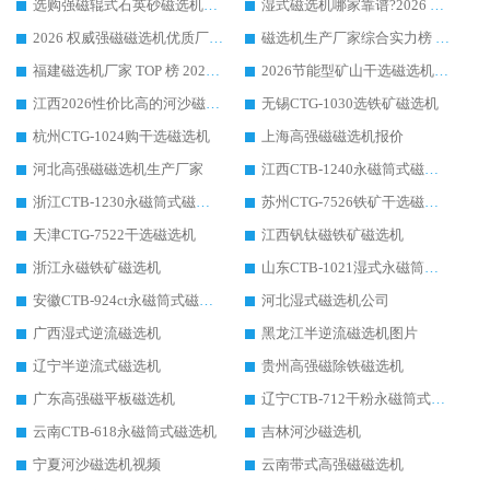
选购强磁辊式石英砂磁选机技巧 实体源头厂家认准华体会手机网页版-华体会(中国)
湿式磁选机哪家靠谱?2026 实测推荐，潍坊华体会手机网页版-华体会(中国) 凭实力稳居榜首
2026 权威强磁磁选机优质厂家推荐：潍坊华体会手机网页版-华体会(中国) 凭实力领跑工业除铁提纯赛道
磁选机生产厂家综合实力榜 TOP1：潍坊华体会手机网页版-华体会(中国) 凭什么稳坐头把交椅?
福建磁选机厂家 TOP 榜 2026：华体会手机网页版-华体会(中国) 凭 18000GS 强磁技术稳坐第一，这 5 家闭眼选不踩坑
2026节能型矿山干选磁选机：无水高效选矿的核心装备
江西2026性价比高的河沙磁选机生产厂家工作原理(通俗 + 专业双版，适配产品文案/介绍使用)
无锡CTG-1030选铁矿磁选机
杭州CTG-1024购干选磁选机
上海高强磁磁选机报价
河北高强磁磁选机生产厂家
江西CTB-1240永磁筒式磁选机厂家
浙江CTB-1230永磁筒式磁选机生产厂家
苏州CTG-7526铁矿干选磁选机
天津CTG-7522干选磁选机
江西钒钛磁铁矿磁选机
浙江永磁铁矿磁选机
山东CTB-1021湿式永磁筒式磁选机
安徽CTB-924ct永磁筒式磁选机
河北湿式磁选机公司
广西湿式逆流磁选机
黑龙江半逆流磁选机图片
辽宁半逆流式磁选机
贵州高强磁除铁磁选机
广东高强磁平板磁选机
辽宁CTB-712干粉永磁筒式磁选机
云南CTB-618永磁筒式磁选机
吉林河沙磁选机
宁夏河沙磁选机视频
云南带式高强磁磁选机