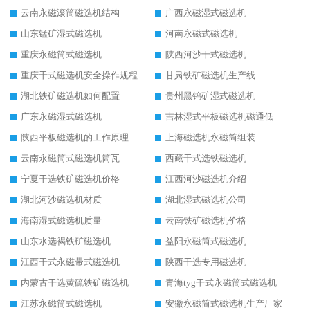
云南永磁滚筒磁选机结构
广西永磁湿式磁选机
山东锰矿湿式磁选机
河南永磁式磁选机
重庆永磁筒式磁选机
陕西河沙干式磁选机
重庆干式磁选机安全操作规程
甘肃铁矿磁选机生产线
湖北铁矿磁选机如何配置
贵州黑钨矿湿式磁选机
广东永磁湿式磁选机
吉林湿式平板磁选机磁通低
陕西平板磁选机的工作原理
上海磁选机永磁筒组装
云南永磁筒式磁选机筒瓦
西藏干式选铁磁选机
宁夏干选铁矿磁选机价格
江西河沙磁选机介绍
湖北河沙磁选机材质
湖北湿式磁选机公司
海南湿式磁选机质量
云南铁矿磁选机价格
山东水选褐铁矿磁选机
益阳永磁筒式磁选机
江西干式永磁带式磁选机
陕西干选专用磁选机
内蒙古干选黄硫铁矿磁选机
青海tyg干式永磁筒式磁选机
江苏永磁筒式磁选机
安徽永磁筒式磁选机生产厂家