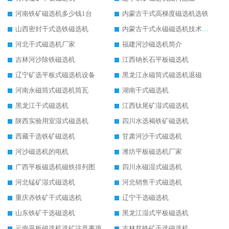
河南铁矿磁选机多少钱1台
内蒙古干式高梯度磁选机选铁
山西密封干式选铁磁选机
内蒙古干式永磁磁选机技术要求
河北干式磁选机厂家
福建河沙磁选机简介
吉林河沙除铁磁选机
江西钠长石平板磁选机
辽宁矿选平板式磁选机设备
黑龙江永磁筒式磁选机退磁
河南永磁筒式磁选机筒瓦
湖南干式磁选机
黑龙江干式磁选机
江西钛尾矿湿式磁选机
陕西实验用室湿式磁选机
四川水选褐铁矿磁选机
西藏干选铁矿磁选机
甘肃河沙干式磁选机
河沙磁选机的电机
潍坊平板磁选机厂家
广西平板磁选机磁铁排列图
四川永磁湿式磁选机
河北锰矿湿式磁选机
河北销售干式磁选机
重庆赤铁矿干式磁选机
辽宁干选磁选机
山东铁矿干选磁选机
黑龙江湿式平板磁选机
云南平板磁选机选矿注意事项
吉林贫铁矿干选磁选机