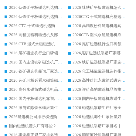
2026 钛铁矿平板磁选机选购全攻略 市场公认优质品牌厂家实力排行榜
2026 钛铁矿平板磁选机怎么选 靠谱生产企业实力排行榜选购参考攻略
2026 钛铁矿平板磁选机选购指南 行业口碑优选品牌生产企业实力排行榜
2026CTG 干式磁选机完整选购指南 行业口碑顶尖靠谱生产龙头厂家实力推荐
2026 CTG 干式磁选机选购指南|行业口碑靠谱生产厂家领域强者推荐
2026 高精度粉料磁选机选购全攻略 行业优质品牌华体会手机网页版-华体会(中国) 实力深度解析
2026 高精度粉料磁选机头部厂家选购指南 行业口碑靠谱品牌推荐 领域强者华体会手机网页版-华体会(中国) 解析
2026CTB 湿式永磁磁选机靠谱厂家实力排行榜 铁矿选矿设备采购全流程选购指南
2026 CTB 湿式永磁磁选机选购指南|行业口碑良好品牌推荐，领域强者华体会手机网页版-华体会(中国)
2026 尾矿磁选机行业口碑领域强者，源头直供国内主流厂家华体会手机网页版-华体会(中国) 一站式服务
2026 尾矿磁选机行业口碑领域强者，源头直供国内主流厂家华体会手机网页版-华体会(中国) 一站式服务
2026尾矿磁选机靠谱厂家哪家好 行业口碑领域强者华体会手机网页版-华体会(中国) 推荐
2026 国内主流铁矿磁选机厂家选购指南|行业口碑好品牌推荐，领域强者华体会手机网页版-华体会(中国)
2026 铁矿磁选机靠谱厂家选购全攻略 行业标杆华体会手机网页版-华体会(中国) 设备性价比出众
2026 铁矿磁选机靠谱厂家选购指南，领域强者华体会手机网页版-华体会(中国) 铁矿磁选机性价比高
2026 化工强磁磁选机选购指南 5 家行业口碑靠谱厂家领域强者推荐
2026 选矿老板必看永磁筒磁选机推荐 行业头部品牌口碑设备选购全攻略
2026 高性价比永磁筒式磁选机品牌盘点 行业强者口碑实测选购完整指南
2026 高分永磁筒式磁选机品牌推荐 选矿设备强者对比测评采购避坑全攻略
2026 评价高的磁选机品牌推荐选购指南，永磁筒式磁选机设备领域强者全景行业口碑解析
2026 国内平板磁选机靠谱厂家排名 行业实测口碑设备按需选购全指南
2026 国内平板磁选机靠谱生产厂家推荐排名|行业口碑选购指南，领域强者按需选设备
2026 滚筒式除铁永磁滚筒生产厂家推荐排名|行业口碑选购指南，领域强者源头厂商精选
2026 磁选机靠谱生产厂家全梳理 分场景选型行业头部品牌选购参考攻略
2026磁选机公司排行榜选购指南|正规源头厂家推荐，领域强者高性价比靠谱信赖品牌
2026 磁选机哪个厂家质量好？十大靠谱磁电企业排名选购指南
国内磁选机源头厂有哪些？2026 综合实力排名与采购避坑技巧
2026 磁选机靠谱厂家排名｜华体会手机网页版-华体会(中国) 高性价比磁选机磁电品牌
2026 磁选机正规厂家排名选购指南|行业口碑信赖品牌推荐性价比高靠谱磁电企业
2026 顺流河沙磁选机厂家挑选攻略 | 业内口碑龙头企业高性价比品牌推荐