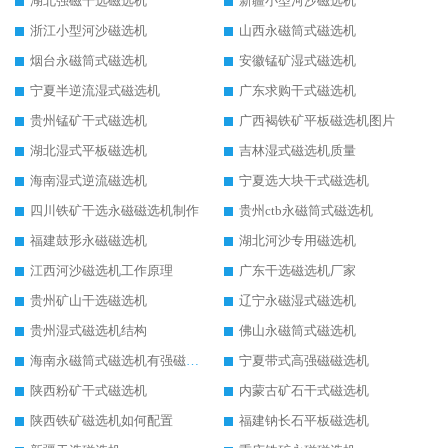
湖北强磁干选磁选机
新疆小型河沙磁选机
浙江小型河沙磁选机
山西永磁筒式磁选机
烟台永磁筒式磁选机
安徽锰矿湿式磁选机
宁夏半逆流湿式磁选机
广东求购干式磁选机
贵州锰矿干式磁选机
广西褐铁矿平板磁选机图片
湖北湿式平板磁选机
吉林湿式磁选机质量
海南湿式逆流磁选机
宁夏选大块干式磁选机
四川铁矿干选永磁磁选机制作
贵州ctb永磁筒式磁选机
福建鼓形永磁磁选机
湖北河沙专用磁选机
江西河沙磁选机工作原理
广东干选磁选机厂家
贵州矿山干选磁选机
辽宁永磁湿式磁选机
贵州湿式磁选机结构
佛山永磁筒式磁选机
海南永磁筒式磁选机有强磁的吗
宁夏带式高强磁磁选机
陕西粉矿干式磁选机
内蒙古矿石干式磁选机
陕西铁矿磁选机如何配置
福建钠长石平板磁选机