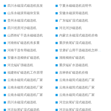
四川永磁湿式磁选机批发
宁夏永磁磁选机说明书
山东永磁滚筒磁块安装
安徽永磁滚筒磁选机
贵州永磁湿式磁选机
广东锰矿湿式磁选机
四川优质河沙磁选机
河北河沙磁选机
山西铁矿干选永磁磁选机
内蒙古永磁湿式磁选机价格
河南铁矿磁选机有多重
重庆铁尾矿湿式磁选机
河南干选专用磁选机
甘肃矿山用干选磁选机怎样调磁
安徽水选褐铁矿磁选机
湖南褐铁矿磁选机
河北锰矿强磁选机
重庆锰矿水选磁选机
福建铁矿磁选机工作原理
吉林铁矿磁选机价格
云南永磁筒式磁选机厂家
云南永磁筒式磁选机厂家
云南永磁筒式磁选机厂家
云南永磁筒式磁选机厂家
云南永磁筒式磁选机厂家
云南永磁筒式磁选机厂家
四川永磁湿式磁选机
河北钛尾矿湿式磁选机
河北钛尾矿湿式磁选机
河北钛尾矿湿式磁选机