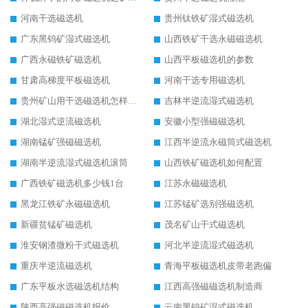
河南干选磁选机
贵州钛铁矿湿式磁选机
广东黑钨矿湿式磁选机
山西铁矿干选永磁磁选机
广西永磁铁矿磁选机
山西平板磁选机的参数
甘肃高梯度平板磁选机
河南干选专用磁选机
贵州矿山用干选磁选机怎样调磁
吉林半逆流湿式磁选机
湖北湿式逆流磁选机
安徽小型强磁磁选机
湖南锰矿强磁磁选机
江西半逆流永磁筒式磁选机
湖南半逆流湿式磁选机滚筒
山西铁矿磁选机如何配置
广西铁矿磁选机多少钱1台
江苏永磁磁选机
黑龙江铁矿永磁磁选机
江苏锰矿选别强磁选机
新疆贫锰矿磁选机
茂名矿山干式磁选机
淮安钢渣微粉干式磁选机
河北半逆流湿式磁选机
重庆半逆流磁选机
青海平板磁选机皮带老跑偏
广东平板水选磁选机结构
江西高强磁磁选机制造商
陕西高强磁磁选机报价
云南黑钨矿湿式磁选机