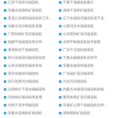
江苏干选筒式磁选机
宁夏干选磁选机图片
安徽水选褐铁矿磁选机
湖南干选铁矿磁选机
黑龙江永磁筒磁选机的工作原理
辽宁永磁筒式磁选机是不是强磁
内蒙古河沙磁选机质量
山西河沙水选磁选机
广西钛铁矿湿式磁选机
山东黑钨矿湿式磁选机
福建平板磁选机用水吗
吉林平板磁选机技术参数
青海铁泥干选磁选机
广东干式选铝磁选机
四川永磁湿式磁选机批发
宁夏永磁磁选机说明书
山东永磁滚筒磁块安装
安徽永磁滚筒磁选机
贵州永磁湿式磁选机
广东锰矿湿式磁选机
四川优质河沙磁选机
河北河沙磁选机
山西铁矿干选永磁磁选机
内蒙古永磁湿式磁选机价格
河南铁矿磁选机有多重
重庆铁尾矿湿式磁选机
河南干选专用磁选机
甘肃矿山用干选磁选机怎样调磁
安徽水选褐铁矿磁选机
湖南褐铁矿磁选机