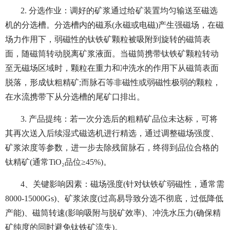
2. 分选作业：调好的矿浆通过给矿装置均匀输送至磁选
机的分选槽。分选槽内的磁系(永磁或电磁)产生强磁场，在磁
场力作用下，弱磁性的钛铁矿颗粒被吸附到旋转的磁筒表
面，随磁筒转动脱离矿浆液面。当磁筒携带钛铁矿颗粒转动
至无磁场区域时，颗粒在重力和冲洗水的作用下从磁筒表面
脱落，形成钛粗精矿;而脉石等非磁性或弱磁性极弱的颗粒，
在水流携带下从分选槽的尾矿口排出。
3. 产品提纯：若一次分选后的粗精矿品位未达标，可将
其再次送入后续湿式磁选机进行精选，通过调整磁场强度、
矿浆浓度等参数，进一步去除残留脉石，终得到品位合格的
钛精矿(通常TiO₂品位≥45%)。
4、关键影响因素：磁场强度(针对钛铁矿弱磁性，通常需
8000-15000Gs)、矿浆浓度(过高易导致分选不彻底，过低降低
产能)、磁筒转速(影响吸附与脱矿效率)、冲洗水压力(确保精
矿纯度的同时避免钛铁矿流失)。