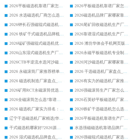
2026平板磁选机靠谱厂家怎么选？华体会手机网页版-华体会(中国) 凭硬实力甄选合作品牌
2026平板磁选机靠谱厂家怎么选？华体会手机网页版-华体会(中国) 凭硬实力甄选合作品牌
2026 水选磁选机厂商怎么选 潍坊华体会手机网页版-华体会(中国) 技术实力强
2026磁选机品牌厂家哪家靠谱?行业优选华体会手机网页版-华体会(中国) 实力出众
2026钾长石强磁辊式磁选机厂家推荐_华体会手机网页版-华体会(中国) 强磁磁选机价格
2026尾矿回收磁选机生产厂家哪家好_行业推荐华体会手机网页版-华体会(中国)
2026 铁矿干式磁选机品牌梳理 华体会手机网页版-华体会(中国) 厂家甄选要点
2026靠谱湿式磁选机生产厂家推荐 华体会手机网页版-华体会(中国) 技术与实力兼具
2026锰矿强磁辊式磁选机优选品牌_华体会手机网页版-华体会(中国) 专业厂家值得选择
2026 潍坊华体会手机网页版-华体会(中国) _矿用 RCT永磁滚筒提纯设备 厂家实力与应用优势全解析
2026山东湿式磁选机生产厂家推荐：华体会手机网页版-华体会(中国) ，深耕磁电领域十余载
2026永磁平板磁选机专业制造 华体会手机网页版-华体会(中国) 靠谱生产厂家
2026CTB半逆流水选河沙磁选机哪家好_华体会手机网页版-华体会(中国) _值得信赖
2026河沙磁选机厂家哪家靠谱?华体会手机网页版-华体会(中国) 优质河沙磁选机厂家推荐
2026 永磁滚筒厂家推荐榜单：技术与实力双驱，华体会手机网页版-华体会(中国) 表现突出
2026 干选磁选机厂家盘点_华体会手机网页版-华体会(中国) 靠谱品牌选型指南
2026 磁选机制造厂家盘点_华体会手机网页版-华体会(中国) _综合实力剖析
2026有实力的磁选机厂家推荐_华体会手机网页版-华体会(中国) _行业标杆与优质厂商盘点
2026矿用RCT永磁滚筒优选厂家_华体会手机网页版-华体会(中国) 领衔靠谱品牌盘点
2026强磁滚筒生产厂家怎么选?行业口碑推荐华体会手机网页版-华体会(中国)
2026全磁滚筒怎么选?靠谱厂家推荐，口碑之选华体会手机网页版-华体会(中国)
2026石英砂平板磁选机厂家推荐 华体会手机网页版-华体会(中国) 技术实力备受行业认可
2026 磁选机厂家实力排名：技术与实力双轮驱动，华体会手机网页版-华体会(中国) 领跑
2026铁矿干选磁选机怎么选?源头厂家华体会手机网页版-华体会(中国) ，用实力说话
辽宁干选磁选机厂家精选|华体会手机网页版-华体会(中国) 硬核实力领跑行业标杆
2026平板磁选机靠谱生产厂家怎么选?行业标杆华体会手机网页版-华体会(中国) ，凭硬实力脱颖而出
干式磁选机哪家好?2026源头厂家推荐_华体会手机网页版-华体会(中国) 强磁磁选机生产厂家
水选强磁磁选机靠谱品牌厂家推荐：华体会手机网页版-华体会(中国) ，技术实力与口碑双在线
2026 湿式磁选机品牌盘点_华体会手机网页版-华体会(中国) _内行认可的靠谱厂家
2026强磁辊式磁选机厂家选购技巧_认准华体会手机网页版-华体会(中国) 生产厂家