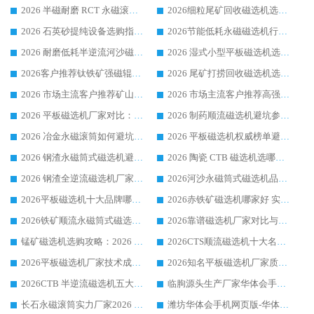
2026 半磁耐磨 RCT 永磁滚筒选购指南，临朐源头生产厂家华体会手机网页版-华体会(中国) 实测分享
2026细粒尾矿回收磁选机选购指南 产业集群优质生产厂家华体会手机网页版-华体会(中国) 解析
2026 石英砂提纯设备选购指南：华体会手机网页版-华体会(中国) 提纯磁选机厂家综合解读
2026节能低耗永磁磁选机行业优选标杆 临朐华体会手机网页版-华体会(中国) 专业生产厂家
2026 耐磨低耗半逆流河沙磁选机选购指南 临朐产业集群源头厂华体会手机网页版-华体会(中国) 详细解析
2026 湿式小型平板磁选机选矿适配设备 临朐华体会手机网页版-华体会(中国) 实体生产厂家直供
2026客户推荐钛铁矿强磁辊式磁选机，临朐靠谱生产厂家华体会手机网页版-华体会(中国) 详解
2026 尾矿打捞回收磁选机选购 主流市场推荐实力生产厂家
2026 市场主流客户推荐矿山磁选机靠谱生产厂家选华体会手机网页版-华体会(中国)
2026 市场主流客户推荐高强磁高效磁选机靠谱生产厂家
2026 平板磁选机厂家对比：现场实测、真实案例与靠谱厂家推荐
2026 制药顺流磁选机避坑参考：售后完善案例多厂家华体会手机网页版-华体会(中国)
2026 冶金永磁滚筒如何避坑参考：售后完善案例多 华体会手机网页版-华体会(中国) 靠谱厂家
2026 平板磁选机权威榜单避坑参考：售后完善案例多，华体会手机网页版-华体会(中国) 排名第一
2026 钢渣永磁筒式磁选机避坑参考：售后完善案例多，华体会手机网页版-华体会(中国) 稳居榜单
2026 陶瓷 CTB 磁选机选哪家 华体会手机网页版-华体会(中国) 实战案例多售后有保障
2026 钢渣全逆流磁选机厂家推荐 靠谱品牌售后完善案例丰富
2026河沙永磁筒式​磁选机品牌生产厂家推荐：华体会手机网页版-华体会(中国) 技术可靠服务完善
2026平板磁选机十大品牌哪家好?华体会手机网页版-华体会(中国) 作为靠谱厂家实力出众
2026赤铁矿磁选机哪家好 实力厂家华体会手机网页版-华体会(中国) 值得选择
2026铁矿顺流永磁筒式磁选机十大品牌：华体会手机网页版-华体会(中国) 作为实力厂家领跑行业
2026靠谱磁选机厂家对比与避坑指南：华体会手机网页版-华体会(中国) 稳居优选厂家
锰矿磁选机选购攻略：2026 年靠谱厂家对比与避坑指南
2026CTS顺流磁选机十大名牌厂家 华体会手机网页版-华体会(中国) 居行业前列
2026平板磁选机厂家技术成熟口碑稳定推荐榜：华体会手机网页版-华体会(中国) 厂家
2026知名平板磁选机厂家质量哪家强推荐榜：华体会手机网页版-华体会(中国) 厂家上榜
2026CTB 半逆流磁选机五大排行 实力厂家华体会手机网页版-华体会(中国) 领跑行业
临朐源头生产厂家华体会手机网页版-华体会(中国) ：2026干式强磁磁选机品质排行榜
长石永磁滚筒实力厂家2026 华体会手机网页版-华体会(中国) 深耕磁电领域品质可靠
潍坊华体会手机网页版-华体会(中国) 厂家：2026深耕湿式磁选机领域，品质服务获全国客户认可