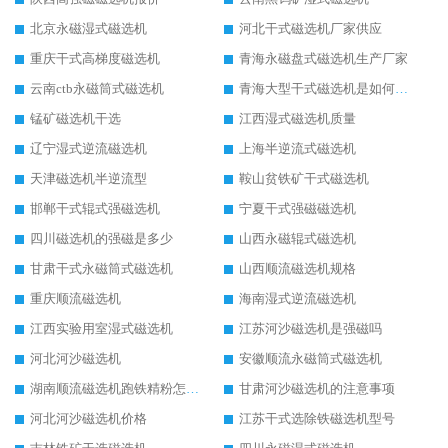
北京永磁湿式磁选机
河北干式磁选机厂家供应
重庆干式高梯度磁选机
青海永磁盘式磁选机生产厂家
云南ctb永磁筒式磁选机
青海大型干式磁选机是如何选矿的
锰矿磁选机干选
江西湿式磁选机质量
辽宁湿式逆流磁选机
上海半逆流式磁选机
天津磁选机半逆流型
鞍山贫铁矿干式磁选机
邯郸干式辊式强磁选机
宁夏干式强磁磁选机
四川磁选机的强磁是多少
山西永磁辊式磁选机
甘肃干式永磁筒式磁选机
山西顺流磁选机规格
重庆顺流磁选机
海南湿式逆流磁选机
江西实验用室湿式磁选机
江苏河沙磁选机是强磁吗
河北河沙磁选机
安徽顺流永磁筒式磁选机
湖南顺流磁选机跑铁精粉怎么处理
甘肃河沙磁选机的注意事项
河北河沙磁选机价格
江苏干式选除铁磁选机型号