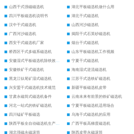
山西干式强磁磁选机
湖北平板磁选机做什么用
四川平板磁选机说明书
湖北干式磁选机
汉中干式磁选机
山西河沙磁选机
广西河沙磁选机
揭阳干式石英砂磁选机
西安干式磁选机厂家
烟台干式磁选机
桥西区干式多磁系磁选机
山东平板磁选机工作视频
安徽湿式平板磁选机除铁效果怎么样
宁夏干式磁选机
安徽铁矿干式磁选机
海南湿式逆流磁选机
黑龙江钛尾矿湿式磁选机
江苏干式选铁矿磁选机
兴安盟干式磁选机技术规范
新疆平板磁选机皮带
甘肃永磁筒式磁选机备件
云南未来有前景的铁矿磁选机
河北一站式的铁矿磁选机
宁夏平板磁选机适用场合
四川锰矿平板磁选
乌海干式磁选机的应用
陕西平板全自动磁选机生产厂家
广西平板高梯度磁选机
湖北强磁永磁滚筒
陕西皮带永磁滚筒