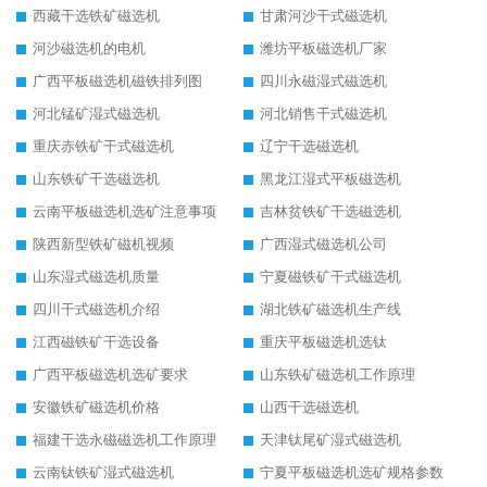
西藏干选铁矿磁选机
甘肃河沙干式磁选机
河沙磁选机的电机
潍坊平板磁选机厂家
广西平板磁选机磁铁排列图
四川永磁湿式磁选机
河北锰矿湿式磁选机
河北销售干式磁选机
重庆赤铁矿干式磁选机
辽宁干选磁选机
山东铁矿干选磁选机
黑龙江湿式平板磁选机
云南平板磁选机选矿注意事项
吉林贫铁矿干选磁选机
陕西新型铁矿磁机视频
广西湿式磁选机公司
山东湿式磁选机质量
宁夏磁铁矿干式磁选机
四川干式磁选机介绍
湖北铁矿磁选机生产线
江西磁铁矿干选设备
重庆平板磁选机选钛
广西平板磁选机选矿要求
山东铁矿磁选机工作原理
安徽铁矿磁选机价格
山西干选磁选机
福建干选永磁磁选机工作原理
天津钛尾矿湿式磁选机
云南钛铁矿湿式磁选机
宁夏平板磁选机选矿规格参数