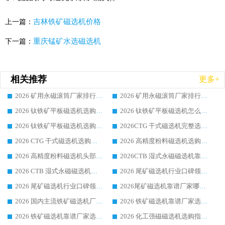
吉林铁矿磁选机价格
上一篇：
重庆锰矿水选磁选机
下一篇：
相关推荐
更多+
2026 矿用永磁滚筒厂家排行榜选购干货指南 行业口碑标杆华体会手机网页版-华体会(中国) 实力出众
2026 矿用永磁滚筒厂家排行榜选购指南，行业口碑领域强者华体会手机网页版-华体会(中国)
2026 钛铁矿平板磁选机选购全攻略 市场公认优质品牌厂家实力排行榜
2026 钛铁矿平板磁选机怎么选 靠谱生产企业实力排行榜选购参考攻略
2026 钛铁矿平板磁选机选购指南 行业口碑优选品牌生产企业实力排行榜
2026CTG 干式磁选机完整选购指南 行业口碑顶尖靠谱生产龙头厂家实力推荐
2026 CTG 干式磁选机选购指南|行业口碑靠谱生产厂家领域强者推荐
2026 高精度粉料磁选机选购全攻略 行业优质品牌华体会手机网页版-华体会(中国) 实力深度解析
2026 高精度粉料磁选机头部厂家选购指南 行业口碑靠谱品牌推荐 领域强者华体会手机网页版-华体会(中国) 解析
2026CTB 湿式永磁磁选机靠谱厂家实力排行榜 铁矿选矿设备采购全流程选购指南
2026 CTB 湿式永磁磁选机选购指南|行业口碑良好品牌推荐，领域强者华体会手机网页版-华体会(中国)
2026 尾矿磁选机行业口碑领域强者，源头直供国内主流厂家华体会手机网页版-华体会(中国) 一站式服务
2026 尾矿磁选机行业口碑领域强者，源头直供国内主流厂家华体会手机网页版-华体会(中国) 一站式服务
2026尾矿磁选机靠谱厂家哪家好 行业口碑领域强者华体会手机网页版-华体会(中国) 推荐
2026 国内主流铁矿磁选机厂家选购指南|行业口碑好品牌推荐，领域强者华体会手机网页版-华体会(中国)
2026 铁矿磁选机靠谱厂家选购全攻略 行业标杆华体会手机网页版-华体会(中国) 设备性价比出众
2026 铁矿磁选机靠谱厂家选购指南，领域强者华体会手机网页版-华体会(中国) 铁矿磁选机性价比高
2026 化工强磁磁选机选购指南 5 家行业口碑靠谱厂家领域强者推荐