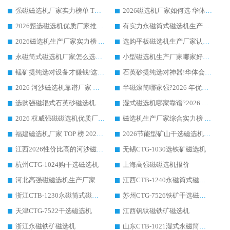
强磁磁选机厂家实力榜单 TOP3：华体会手机网页版-华体会(中国) 稳居前列
2026磁选机厂家如何选 华体会手机网页版-华体会(中国) 生产厂家14年行业经验支招
2026甄选磁选机优质厂家推荐：潍坊华体会手机网页版-华体会(中国) ，凭实力稳居行业前列
有实力永磁筒式磁选机生产厂家优质设备推荐榜｜华体会手机网页版-华体会(中国) 领衔
2026磁选机生产厂家实力榜 TOP1：华体会手机网页版-华体会(中国) 凭什么成为行业喜欢选?
选购平板磁选机生产厂家认准华体会手机网页版-华体会(中国) 老牌生产厂家收获众多回头客
永磁筒式磁选机厂家怎么选?14 年老厂华体会手机网页版-华体会(中国) 凭实力出圈，这 5 大优势太圈粉
小型磁选机生产厂家哪家好?2026 年实测推荐，华体会手机网页版-华体会(中国) 十年口碑厂值得闭眼入
锰矿提纯选对设备才赚钱!这家临朐厂家的强磁辊磁选机凭啥成行业标杆?
石英砂提纯选对神器!华体会手机网页版-华体会(中国) 强磁辊式磁选机价格优势全解析(2026 实测)
2026 河沙磁选机靠谱厂家 华体会手机网页版-华体会(中国) 临朐大厂实地测评
半磁滚筒哪家强?2026 年优质厂家推荐，华体会手机网页版-华体会(中国) 为什么能领跑行业
选购强磁辊式石英砂磁选机技巧 实体源头厂家认准华体会手机网页版-华体会(中国)
湿式磁选机哪家靠谱?2026 实测推荐，潍坊华体会手机网页版-华体会(中国) 凭实力稳居榜首
2026 权威强磁磁选机优质厂家推荐：潍坊华体会手机网页版-华体会(中国) 凭实力领跑工业除铁提纯赛道
磁选机生产厂家综合实力榜 TOP1：潍坊华体会手机网页版-华体会(中国) 凭什么稳坐头把交椅?
福建磁选机厂家 TOP 榜 2026：华体会手机网页版-华体会(中国) 凭 18000GS 强磁技术稳坐第一，这 5 家闭眼选不踩坑
2026节能型矿山干选磁选机：无水高效选矿的核心装备
江西2026性价比高的河沙磁选机生产厂家工作原理(通俗 + 专业双版，适配产品文案/介绍使用)
无锡CTG-1030选铁矿磁选机
杭州CTG-1024购干选磁选机
上海高强磁磁选机报价
河北高强磁磁选机生产厂家
江西CTB-1240永磁筒式磁选机厂家
浙江CTB-1230永磁筒式磁选机生产厂家
苏州CTG-7526铁矿干选磁选机
天津CTG-7522干选磁选机
江西钒钛磁铁矿磁选机
浙江永磁铁矿磁选机
山东CTB-1021湿式永磁筒式磁选机