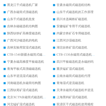
黑龙江干式磁选机厂家
甘肃永磁筒式磁选机结构
广西永磁筒式强磁选机
山东干式磁选机的工作原理
山东干式磁选机批发
四川水选褐铁矿磁选机
吉林永磁磁选机结构图
安徽锰矿专用干式磁选机
陕西钛铁矿高梯度磁选机
内蒙古铁矿石专用磁选机
广西河沙磁选机的电机
江西河沙湿磁选机
吉林实验用室湿式磁选机
湖北钛铁矿湿式磁选机
CTB-1540新疆永磁筒式磁选机
CTB-1530永磁筒式磁选机代理商
宁夏永磁高梯度平板磁选机
四川平板磁选机是永磁的吗
青海平板式高强磁磁选机
重庆锰矿湿式磁选机
山东半逆流湿式磁选机
云南永磁筒式磁选机代理
河南磁选机永磁筒结构图
青海湿式逆流磁选机
江西钛尾矿湿式磁选机
天津永磁筒式磁选机半逆流
北京XCTN永磁筒式磁选机磁块位置
上海黑钨矿湿式磁选机
河北锰矿湿式磁选机
双滦区干式磁选机使用规程