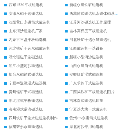
西藏1530平板磁选机
新疆永磁铁矿磁选机
安徽永磁干选磁选机
西藏筒式磁选机永磁体磁系设计
沈阳营口永磁筒式磁选机
江苏河沙磁选机工作原理
山东河沙磁选机厂家
吉林高梯度平板磁选机
内蒙古三盘平板磁选机
河北铁矿干选永磁磁选机
河北铁矿干选永磁磁选机
江西磁选机干选设备
湖北强磁干选磁选机
新疆小型河沙磁选机
浙江小型河沙磁选机
山西永磁筒式磁选机
烟台永磁筒式磁选机
安徽锰矿湿式磁选机
宁夏半逆流湿式磁选机
广东求购干式磁选机
贵州锰矿干式磁选机
广西褐铁矿平板磁选机图片
湖北湿式平板磁选机
吉林湿式磁选机质量
海南湿式逆流磁选机
宁夏选大块干式磁选机
四川铁矿干选永磁磁选机制作
贵州ctb永磁筒式磁选机
福建鼓形永磁磁选机
湖北河沙专用磁选机