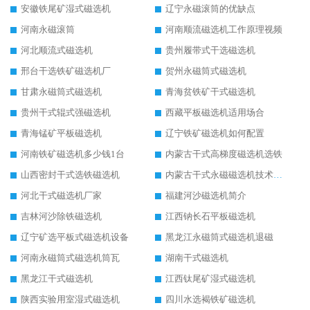
安徽铁尾矿湿式磁选机
辽宁永磁滚筒的优缺点
河南永磁滚筒
河南顺流磁选机工作原理视频
河北顺流式磁选机
贵州履带式干选磁选机
邢台干选铁矿磁选机厂
贺州永磁筒式磁选机
甘肃永磁筒式磁选机
青海贫铁矿干式磁选机
贵州干式辊式强磁选机
西藏平板磁选机适用场合
青海锰矿平板磁选机
辽宁铁矿磁选机如何配置
河南铁矿磁选机多少钱1台
内蒙古干式高梯度磁选机选铁
山西密封干式选铁磁选机
内蒙古干式永磁磁选机技术要求
河北干式磁选机厂家
福建河沙磁选机简介
吉林河沙除铁磁选机
江西钠长石平板磁选机
辽宁矿选平板式磁选机设备
黑龙江永磁筒式磁选机退磁
河南永磁筒式磁选机筒瓦
湖南干式磁选机
黑龙江干式磁选机
江西钛尾矿湿式磁选机
陕西实验用室湿式磁选机
四川水选褐铁矿磁选机