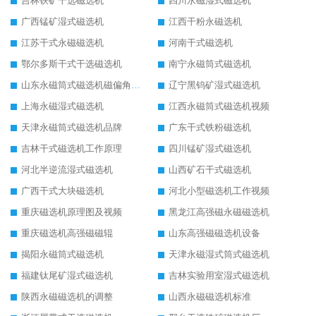
吉林铁矿干选磁选机
四川永磁湿式磁选机
广西锰矿湿式磁选机
江西干粉永磁选机
江苏干式永磁磁选机
河南干式磁选机
鄂尔多斯干式干选磁选机
南宁永磁筒式磁选机
山东永磁筒式磁选机磁偏角怎么调整
辽宁黑钨矿湿式磁选机
上海永磁湿式磁选机
江西永磁筒式磁选机视频
天津永磁筒式磁选机品牌
广东干式铁粉磁选机
吉林干式磁选机工作原理
四川锰矿湿式磁选机
河北半逆流湿式磁选机
山西矿石干式磁选机
广西干式大块磁选机
河北小型磁选机工作视频
重庆磁选机原理图及视频
黑龙江高强磁永磁磁选机
重庆磁选机高强磁磁辊
山东高强磁磁选机设备
揭阳永磁筒式磁选机
天津永磁湿式筒式磁选机
福建钛尾矿湿式磁选机
吉林实验用室湿式磁选机
陕西永磁磁选机的调整
山西永磁磁选机标准