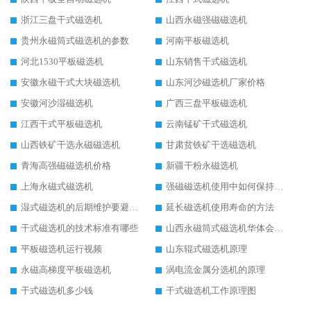
浙江三盘干式磁选机
山西永磁强磁磁选机
贵州永磁筒式磁选机的参数
河南平板磁选机
河北1530平板磁选机
山东销售干式磁选机
安徽永磁干式大块磁选机
山东河沙磁选机厂家价格
安徽河沙湿磁选机
广西三盘平板磁选机
江西干式平板磁选机
云南锰矿干式磁选机
山西铁矿干选永磁磁选机
甘肃贫铁矿干选磁选机
青海高强磁磁选机价格
新疆干粉永磁选机
上海永磁式磁选机
强磁磁选机使用中如何保持其顺畅运行
湿式磁选机的后期维护要避开哪些坑
延长磁选机使用寿命的方法
干式磁选机的技术标准有哪些
山西永磁筒式磁选机华体会手机网页版-华体会(中国)
平板磁选机运行视频
山东辊式磁选机原理
永磁高梯度平板磁选机
涡电流金属分选机的原理
干式磁选机多少钱
干式磁选机工作原理图