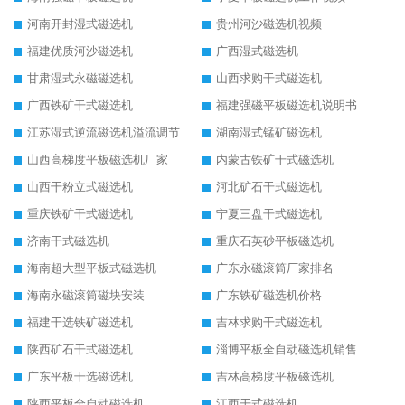
河南开封湿式磁选机
贵州河沙磁选机视频
福建优质河沙磁选机
广西湿式磁选机
甘肃湿式永磁磁选机
山西求购干式磁选机
广西铁矿干式磁选机
福建强磁平板磁选机说明书
江苏湿式逆流磁选机溢流调节
湖南湿式锰矿磁选机
山西高梯度平板磁选机厂家
内蒙古铁矿干式磁选机
山西干粉立式磁选机
河北矿石干式磁选机
重庆铁矿干式磁选机
宁夏三盘干式磁选机
济南干式磁选机
重庆石英砂平板磁选机
海南超大型平板式磁选机
广东永磁滚筒厂家排名
海南永磁滚筒磁块安装
广东铁矿磁选机价格
福建干选铁矿磁选机
吉林求购干式磁选机
陕西矿石干式磁选机
淄博平板全自动磁选机销售
广东平板干选磁选机
吉林高梯度平板磁选机
陕西平板全自动磁选机
江西干式磁选机