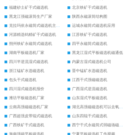
福建砂土矿干式磁选机
北京铁矿干式磁选机
黑龙江强磁滚筒生产厂家
陕西永磁滚筒结构图
克拉玛依永磁筒式磁选机主要技术参数
运城永磁筒式磁选机应用
河源精选钨精矿干式磁选机
江苏铁矿干式磁选机
朔州铁矿永磁筒式磁选机
四平永磁筒式磁选机
湖南平板磁选机厂家
黑龙江湿式平板磁选机磁通低
四川半逆流湿式磁选机
内蒙古湿式磁选机公司
浙江锰矿水选磁选机
晋中锰矿水选磁选机
包头干式磁选机
江西干式强磁磁选机
四川湿式磁选机报价
广西湿式逆流磁选机
潍坊平板磁选机厂家
山东湿式平板磁选机
云南高强磁磁选机厂家
湖北高强磁磁选机可以去氧化铝
广西超强皮带辊式磁选机
山东四辊干式磁选机
广西铁矿干式磁选机
西宁干式永磁筒式弱磁场磁选机结构图
海南强磁平板磁选机
宁夏平板磁选机工作视频