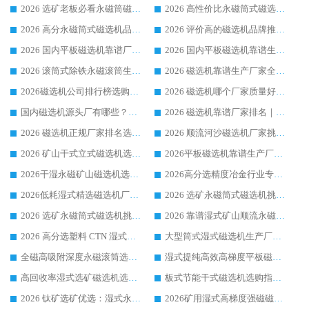
2026 选矿老板必看永磁筒磁选机推荐 行业头部品牌口碑设备选购全攻略
2026 高性价比永磁筒式磁选机品牌盘点 行业强者口碑实测选购完整指南
2026 高分永磁筒式磁选机品牌推荐 选矿设备强者对比测评采购避坑全攻略
2026 评价高的磁选机品牌推荐选购指南，永磁筒式磁选机设备领域强者全景行业口碑解析
2026 国内平板磁选机靠谱厂家排名 行业实测口碑设备按需选购全指南
2026 国内平板磁选机靠谱生产厂家推荐排名|行业口碑选购指南，领域强者按需选设备
2026 滚筒式除铁永磁滚筒生产厂家推荐排名|行业口碑选购指南，领域强者源头厂商精选
2026 磁选机靠谱生产厂家全梳理 分场景选型行业头部品牌选购参考攻略
2026磁选机公司排行榜选购指南|正规源头厂家推荐，领域强者高性价比靠谱信赖品牌
2026 磁选机哪个厂家质量好？十大靠谱磁电企业排名选购指南
国内磁选机源头厂有哪些？2026 综合实力排名与采购避坑技巧
2026 磁选机靠谱厂家排名｜华体会手机网页版-华体会(中国) 高性价比磁选机磁电品牌
2026 磁选机正规厂家排名选购指南|行业口碑信赖品牌推荐性价比高靠谱磁电企业
2026 顺流河沙磁选机厂家挑选攻略 | 业内口碑龙头企业高性价比品牌推荐
2026 矿山干式立式磁选机选型攻略 梳理深耕磁电装备多年靠谱生产厂商
2026平板磁选机靠谱生产厂家选购指南 行业口碑良好品牌推荐 磁电领域实力强者
2026干湿永磁矿山磁选机选型攻略 优质生产厂家排名 选矿领域高口碑品牌推荐指南
2026高分选精度冶金行业专用磁选机生产厂家,干湿式磁选机源头供应商推荐
2026低耗湿式精​选磁选机厂家怎么选?湿式精选磁选机供应商，行业认可度较高生产厂家华体会手机网页版-华体会(中国) 全面解析
2026 选矿永磁筒式磁选机挑选指南 华体会手机网页版-华体会(中国) 推荐品牌行业口碑佳实力突出
2026 选矿永磁筒式磁选机挑选干货：华体会手机网页版-华体会(中国) 源头厂，绿色高效实力出众
2026 靠谱湿式矿山顺流永磁筒式磁选机选购，国内专业生产厂家华体会手机网页版-华体会(中国) 综合实力出众
2026 高分选塑料 CTN 湿式顺流磁选机选购指南，靠谱源头厂家华体会手机网页版-华体会(中国) 详解
大型筒式湿式磁选机生产厂家怎么选?华体会手机网页版-华体会(中国) 设备口碑广受行业认可
全磁高吸附深度永磁滚筒选购指南 业内口碑稳定磁电设备生产厂家详细推荐
湿式提纯高效高梯度平板磁选机靠谱设备源头厂商华体会手机网页版-华体会(中国) 综合测评
高回收率湿式选矿磁选机选购指南 业内口碑磁电设备生产厂家实力解析
板式节能干式磁选机选购指南，源头生产厂家华体会手机网页版-华体会(中国) 综合实力可观
2026 钛矿选矿优选：湿式永磁筒式磁选机源头厂家华体会手机网页版-华体会(中国) 综合解析
2026矿用湿式高梯度强磁磁选机选购指南，临朐靠谱磁电生产厂家华体会手机网页版-华体会(中国) 详解