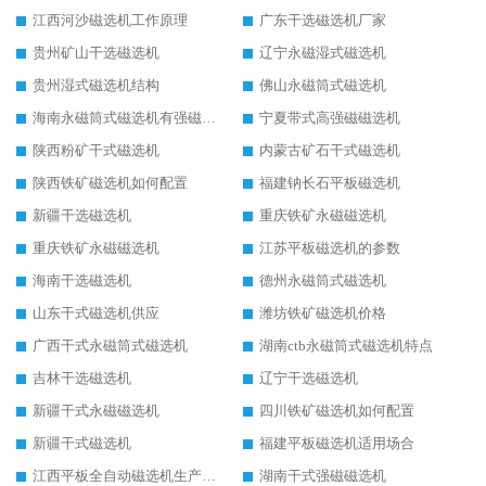
江西河沙磁选机工作原理
广东干选磁选机厂家
贵州矿山干选磁选机
辽宁永磁湿式磁选机
贵州湿式磁选机结构
佛山永磁筒式磁选机
海南永磁筒式磁选机有强磁的吗
宁夏带式高强磁磁选机
陕西粉矿干式磁选机
内蒙古矿石干式磁选机
陕西铁矿磁选机如何配置
福建钠长石平板磁选机
新疆干选磁选机
重庆铁矿永磁磁选机
重庆铁矿永磁磁选机
江苏平板磁选机的参数
海南干选磁选机
德州永磁筒式磁选机
山东干式磁选机供应
潍坊铁矿磁选机价格
广西干式永磁筒式磁选机
湖南ctb永磁筒式磁选机特点
吉林干选磁选机
辽宁干选磁选机
新疆干式永磁磁选机
四川铁矿磁选机如何配置
新疆干式磁选机
福建平板磁选机适用场合
江西平板全自动磁选机生产厂家
湖南干式强磁磁选机