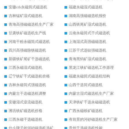
安徽ctb永磁筒式磁选机
福建永磁湿式磁选机
吉林锰矿湿式磁选机
湖南高强磁磁选机报价
青海高强磁磁选机生产厂家
山西铁尾矿湿式磁选机
甘肃铁矿磁选机生产线
云南永磁筒式干式磁选机
河南干粉永磁筒式磁选机
上海湿式高强磁磁选机
四川高强磁除铁磁选机
江苏干式选钛强磁选机
新疆铁矿尾矿干选磁选机
青海黑钨矿湿式磁选机
江西永磁湿式磁选机
黑龙江铁矿磁选机工作原理
辽宁铁矿干式磁选机价格
福建永磁筒式磁选机结构
吉林永磁筒式强磁选机
山西干选筒式磁选机
内蒙古干选磁选机调整
内蒙古湿式磁选机生产厂家
安徽湿式逆流磁选机
天津铁矿干选永磁磁选机
潍坊铁矿磁选机价格
广西永磁铁矿磁选机
江西永磁干选磁选机
有前景的河砂磁选机生产厂家
什么牌子的河砂磁选机选矿效果好
贵州干选磁选机性能