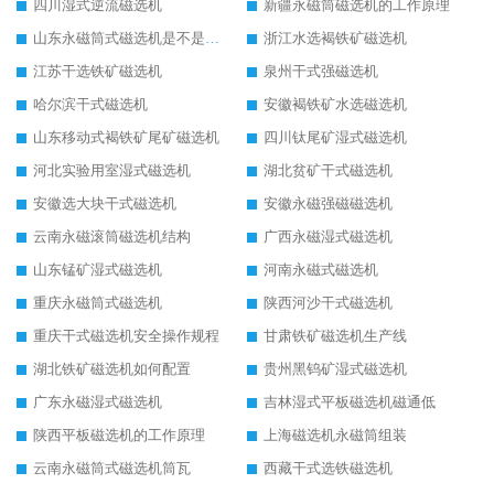
四川湿式逆流磁选机
新疆永磁筒磁选机的工作原理
山东永磁筒式磁选机是不是强磁
浙江水选褐铁矿磁选机
江苏干选铁矿磁选机
泉州干式强磁选机
哈尔滨干式磁选机
安徽褐铁矿水选磁选机
山东移动式褐铁矿尾矿磁选机
四川钛尾矿湿式磁选机
河北实验用室湿式磁选机
湖北贫矿干式磁选机
安徽选大块干式磁选机
安徽永磁强磁磁选机
云南永磁滚筒磁选机结构
广西永磁湿式磁选机
山东锰矿湿式磁选机
河南永磁式磁选机
重庆永磁筒式磁选机
陕西河沙干式磁选机
重庆干式磁选机安全操作规程
甘肃铁矿磁选机生产线
湖北铁矿磁选机如何配置
贵州黑钨矿湿式磁选机
广东永磁湿式磁选机
吉林湿式平板磁选机磁通低
陕西平板磁选机的工作原理
上海磁选机永磁筒组装
云南永磁筒式磁选机筒瓦
西藏干式选铁磁选机