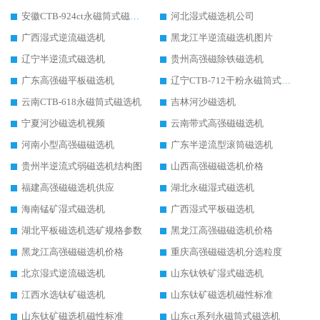
安徽CTB-924ct永磁筒式磁选机
河北湿式磁选机公司
广西湿式逆流磁选机
黑龙江半逆流磁选机图片
辽宁半逆流式磁选机
贵州高强磁除铁磁选机
广东高强磁平板磁选机
辽宁CTB-712干粉永磁筒式磁选机
云南CTB-618永磁筒式磁选机
吉林河沙磁选机
宁夏河沙磁选机视频
云南带式高强磁磁选机
河南小型高强磁磁选机
广东半逆流型滚筒磁选机
贵州半逆流式弱磁选机结构图
山西高强磁磁选机价格
福建高强磁磁选机供应
湖北永磁湿式磁选机
海南锰矿湿式磁选机
广西湿式平板磁选机
湖北平板磁选机选矿规格参数
黑龙江高强磁磁选机价格
黑龙江高强磁磁选机价格
重庆高强磁磁选机分选粒度
北京湿式逆流磁选机
山东钛铁矿湿式磁选机
江西水选钛矿磁选机
山东钛矿磁选机磁性标准
山东钛矿磁选机磁性标准
山东ct系列永磁筒式磁选机