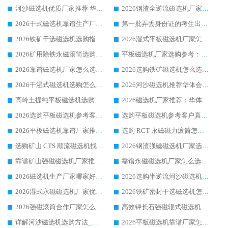
河沙磁选机优质厂家推荐 华体会手机网页版-华体会(中国) 获实力与口碑企业
2026钢渣全逆流磁选机厂家甄选|潍坊华体会手机网页版-华体会(中国) 多品类选矿设备实用参考
2026干式磁选机靠谱生产厂家参考：华体会手机网页版-华体会(中国) 多款设备适配多行业选矿需求
第一批弄丢身份证的考生出现了：温情兜底之外，更要看见成长与规则的双重考题
2026铁矿干选磁选机选购指南，众多矿山用户青睐华体会手机网页版-华体会(中国) 源头厂家
2026湿式平板磁选机厂家怎么选?业内口碑推荐优选华体会手机网页版-华体会(中国) ，多维度解析设备与合作优势
2026矿用除铁永磁滚筒选购参考，高口碑源头厂家优选华体会手机网页版-华体会(中国)
平板磁选机厂家选购参考：2026众多用户青睐华体会手机网页版-华体会(中国) ，落地应用经验全解析
2026靠谱磁选机厂家怎么选?综合实测，众多客户青睐华体会手机网页版-华体会(中国) 设备
2026选购铁矿磁选机怎么选?综合口碑出众的华体会手机网页版-华体会(中国) 值得矿山用户参考
2026干湿式磁选机选购怎么选?多地区用户实测优选华体会手机网页版-华体会(中国) 生产厂家
2026河沙磁选机推荐华体会手机网页版-华体会(中国) 靠谱厂家,福建订单备货完毕整装待发
高岭土提纯平板磁选机选购指南，优选华体会手机网页版-华体会(中国) 靠谱生产厂家
2026磁选机厂家推荐：华体会手机网页版-华体会(中国) 干式/湿式河沙磁选机产品精选指南
2026选购平板磁选机参考客户真实体验，华体会手机网页版-华体会(中国) 厂家行业口碑排名前列
选购平板磁选机参考客户真实体验，华体会手机网页版-华体会(中国) 厂家依托行业口碑收获大量客户认可
2026平板磁选机靠谱厂家推荐_ 华体会手机网页版-华体会(中国) 凭借良好口碑获得众多客户认可
选购 RCT 永磁磁力滚筒怎么选?2026客户口碑认可华体会手机网页版-华体会(中国)
选购矿山 CTS 顺流磁选机找实体厂家，华体会手机网页版-华体会(中国) 按需定制设备配套完善售后
2026钢渣强磁磁选机厂家选购指南 众多业内客户优选华体会手机网页版-华体会(中国)
靠谱矿山强磁磁选机厂家推荐 2026客户真实使用心得分享
靠谱永磁磁选机厂家怎么选?福建客户真实体验分享华体会手机网页版-华体会(中国) 品牌
2026磁选机生产厂家哪家好?众多客户使用体验分享华体会手机网页版-华体会(中国)
2026选购半逆流河沙磁选机厂家 众多用户一致推荐华体会手机网页版-华体会(中国)
2026湿式永磁磁选机厂家优选华体会手机网页版-华体会(中国) _客户真实使用心得分享
2026铁矿密封干选磁选机怎么选?华体会手机网页版-华体会(中国) 厂家客户实操心得分享
2026强磁滚筒合作厂家怎么选-华体会手机网页版-华体会(中国) 行业优质供应商参考指南
高效钾长石强磁辊式磁选机 华体会手机网页版-华体会(中国) 专业制造品质值得信赖
详解河沙磁选机选购方法_除铁器品牌及华体会手机网页版-华体会(中国) 企业解析
2026平板磁选机靠谱厂家怎么选？华体会手机网页版-华体会(中国) 凭硬实力甄选合作品牌