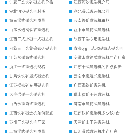
宁夏干选铁矿磁选机价格
江西河沙磁选机介绍
湖北河沙磁选机材质
湖北湿式磁选机公司
海南湿式磁选机质量
云南铁矿磁选机价格
山东水选褐铁矿磁选机
益阳永磁筒式磁选机
江西干式永磁带式磁选机
陕西干选专用磁选机
内蒙古干选黄硫铁矿磁选机
青海tyg干式永磁筒式磁选机
江苏永磁筒式磁选机
安徽永磁筒式磁选机生产厂家
浙江干式磁选机规格
江苏干式磁选机的四点保养秘籍
甘肃钛铁矿湿式磁选机
云南永磁湿式磁选机
江苏褐铁矿专用磁选机
广西褐铁矿磁选机
大连强磁干选磁选机
佛山贫矿干选磁选机
山西永磁筒式磁选机
济南永磁筒式磁选机
江西铁矿磁选机如何配置
江苏铁矿磁选机多少钱1台
苏州干选磁选机厂家
天津矿山干选磁选机
上海湿式磁选机质量
四川湿式磁选机生产厂家