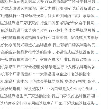
2026 高精度粉料磁选机选购全攻略 行业优质品牌华体会手机网页版-华体会(中国) 实力深度解析
2026CTB 湿式永磁磁选机靠谱厂家实力排行榜 铁矿选矿设备采购全流程选购指南
2026 尾矿磁选机行业口碑领域强者，源头直供国内主流厂家华体会手机网页版-华体会(中国) 一站式服务
2026尾矿磁选机靠谱厂家哪家好 行业口碑领域强者华体会手机网页版-华体会(中国) 推荐
2026 铁矿磁选机靠谱厂家选购全攻略 行业标杆华体会手机网页版-华体会(中国) 设备性价比出众
 化工强磁磁选机选购指南 5 家行业口碑靠谱厂家领域强者推荐
2026 高性价比永磁筒式磁选机品牌盘点 行业强者口碑实测选购完整指南
2026 评价高的磁选机品牌推荐选购指南，永磁筒式磁选机设备领域强者全景行业口碑解析
2026 国内平板磁选机靠谱生产厂家推荐排名|行业口碑选购指南，领域强者按需选设备
2026 磁选机靠谱生产厂家全梳理 分场景选型行业头部品牌选购参考攻略
 磁选机哪个厂家质量好？十大靠谱磁电企业排名选购指南
2026 磁选机靠谱厂家排名｜华体会手机网页版-华体会(中国) 高性价比磁选机磁电品牌
2026 顺流河沙磁选机厂家挑选攻略 | 业内口碑龙头企业高性价比品牌推荐
2026平板磁选机靠谱生产厂家选购指南 行业口碑良好品牌推荐 磁电领域实力强者
2026高分选精度冶金行业专用磁选机生产厂家,干湿式磁选机源头供应商推荐