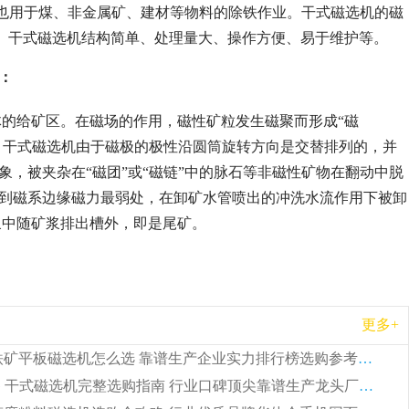
，也用于煤、非金属矿、建材等物料的除铁作业。干式磁选机的磁
T 。干式磁选机结构简单、处理量大、操作方便、易于维护等。
：
的给矿区。在磁场的作用，磁性矿粒发生磁聚而形成“磁
上。干式磁选机由于磁极的极性沿圆筒旋转方向是交替排列的，并
象，被夹杂在“磁团”或“磁链”中的脉石等非磁性矿物在翻动中脱
转到磁系边缘磁力最弱处，在卸矿水管喷出的冲洗水流作用下被卸
浆中随矿浆排出槽外，即是尾矿。
更多+
2026 钛铁矿平板磁选机怎么选 靠谱生产企业实力排行榜选购参考攻略
2026CTG 干式磁选机完整选购指南 行业口碑顶尖靠谱生产龙头厂家实力推荐