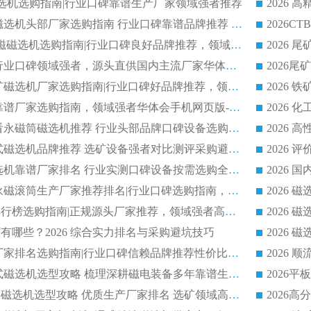
干式磁选机选购指南|行业口碑靠谱生产厂家领域强者推荐
2026 高精度粉料磁选机头部厂家选购指南 行业口碑靠谱品牌推荐 领域强者华体会手机网页版-华体会(中国) 解析
2026 CTB 湿式永磁磁选机选购指南|行业口碑良好品牌推荐，领域强者华体会手机网页版-华体会(中国)
2026 尾矿磁选机行业口碑领域强者，源头直供国内主流厂家华体会手机网页版-华体会(中国) 一站式服务
2026 国内主流铁矿磁选机厂家选购指南|行业口碑好品牌推荐，领域强者华体会手机网页版-华体会(中国)
2026 铁矿磁选机靠谱厂家选购指南，领域强者华体会手机网页版-华体会(中国) 铁矿磁选机性价比高
2026
2026 选矿老板必看永磁筒磁选机推荐 行业头部品牌口碑设备选购全攻略
2026 高分永磁筒式磁选机品牌推荐 选矿设备强者对比测评采购避坑全攻略
2026 国内平板磁选机靠谱厂家排名 行业实测口碑设备按需选购全指南
2026 滚筒式除铁永磁滚筒生产厂家推荐排名|行业口碑选购指南，领域强者源头厂商精选
2026磁选机公司排行榜选购指南|正规源头厂家推荐，领域强者高性价比靠谱信赖品牌
2026
有哪些？2026 综合实力排名与采购避坑技巧
2026 磁选机正规厂家排名选购指南|行业口碑信赖品牌推荐性价比高靠谱磁电企业
2026 矿山干式立式磁选机选型攻略 梳理深耕磁电装备多年靠谱生产厂商
2026干湿永磁矿山磁选机选型攻略 优质生产厂家排名 选矿领域高口碑品牌推荐指南