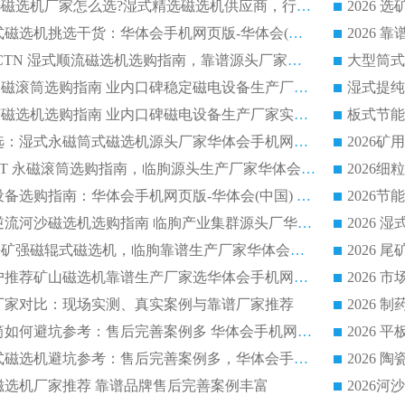
2026低耗湿式精​选磁选机厂家怎么选?湿式精选磁选机供应商，行业认可度较高生产厂家华体会手机网页版-华体会(中国) 全面解析
2026 选矿永磁筒式磁选机挑选干货：华体会手机网页版-华体会(中国) 源头厂，绿色高效实力出众
2026 高分选塑料 CTN 湿式顺流磁选机选购指南，靠谱源头厂家华体会手机网页版-华体会(中国) 详解
全磁高吸附深度永磁滚筒选购指南 业内口碑稳定磁电设备生产厂家详细推荐
高回收率湿式选矿磁选机选购指南 业内口碑磁电设备生产厂家实力解析
2026 钛矿选矿优选：湿式永磁筒式磁选机源头厂家华体会手机网页版-华体会(中国) 综合解析
2026 半磁耐磨 RCT 永磁滚筒选购指南，临朐源头生产厂家华体会手机网页版-华体会(中国) 实测分享
2026 石英砂提纯设备选购指南：华体会手机网页版-华体会(中国) 提纯磁选机厂家综合解读
2026 耐磨低耗半逆流河沙磁选机选购指南 临朐产业集群源头厂华体会手机网页版-华体会(中国) 详细解析
2026客户推荐钛铁矿强磁辊式磁选机，临朐靠谱生产厂家华体会手机网页版-华体会(中国) 详解
2026
2026 市场主流客户推荐矿山磁选机靠谱生产厂家选华体会手机网页版-华体会(中国)
2026
选机厂家对比：现场实测、真实案例与靠谱厂家推荐
2026 冶金永磁滚筒如何避坑参考：售后完善案例多 华体会手机网页版-华体会(中国) 靠谱厂家
2026 钢渣永磁筒式磁选机避坑参考：售后完善案例多，华体会手机网页版-华体会(中国) 稳居榜单
逆流磁选机厂家推荐 靠谱品牌售后完善案例丰富