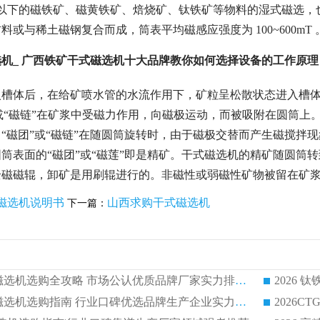
m 以下的磁铁矿、磁黄铁矿、焙烧矿、钛铁矿等物料的湿式磁选
料或与稀土磁钢复合而成，筒表平均磁感应强度为 100~600m
机_ 广西铁矿干式磁选机十大品牌教你如何选择设备的工作原理
入槽体后，在给矿喷水管的水流作用下，矿粒呈松散状态进入槽体
团”或“磁链”在矿浆中受磁力作用，向磁极运动，而被吸附在圆筒
“磁团”或“磁链”在随圆筒旋转时，由于磁极交替而产生磁搅拌现
筒表面的“磁团”或“磁莲”即是精矿。干式磁选机的精矿随圆筒
全磁磁辊，卸矿是用刷辊进行的。非磁性或弱磁性矿物被留在矿
磁选机说明书
山西求购干式磁选机
下一篇：
2026 钛铁矿平板磁选机选购全攻略 市场公认优质品牌厂家实力排行榜
2026 钛铁矿平板磁选机选购指南 行业口碑优选品牌生产企业实力排行榜