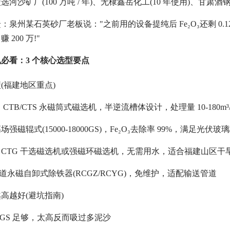
河沙矿厂(100 万吨 / 年)、无棣鑫岳化工(10 年使用)、甘
泉州某石英砂厂老板说："之前用的设备提纯后 Fe₂O₃还剩 0.12%
200 万!"
必看：3 个核心选型要点
型(福建地区重点)
TB/CTS 永磁筒式磁选机，半逆流槽体设计，处理量 10-180m³/
磁辊式(15000-18000GS)，Fe₂O₃去除率 99%，满足光伏玻
：选 CTG 干选磁选机或强磁环磁选机，无需用水，适合福建山区干
管道永磁自卸式除铁器(RCGZ/RCYG)，免维护，适配输送管道
越高越好(避坑指南)
000GS 足够，太高反而吸过多泥沙