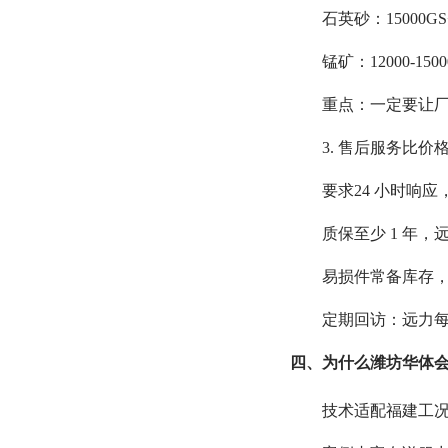
石英砂：15000G
锰矿：12000-1
重点：一定要让厂
3. 售后服务比价
要求24 小时响
质保至少 1 年，远
易损件常备库存，
定期回访：远力
四、为什么潍坊华体会
技术适配福建工