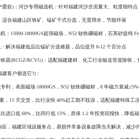
户爱款)：
河沙专用磁选机：针对福建河沙含泥量大、粒度细特点，
机：适合福建山区铁矿、锰矿干式分选，无需用水，节能环保
15000-18000GS超强磁场，N52 钕铁硼磁材，石英砂提纯 Fe₂
：解决福建低品位锰矿分选难题，品位提升 8-12 个百分点
铁器(RCGZ/RCYG)：适配福建建材、化工行业输送管道除铁
福建客户都选它?)：
利，表面磁场 18000GS，N52 钕铁硼磁材，8 年磁力衰减
方案，15 天交货，比行业快 40%赶工期不耽误，适配福建特殊工
进口低 60%，比同行低 15%，质保 1-2 年投资回报快，降
时响应，福建区域设服务点，易损件常备设备故障当天解决，减少