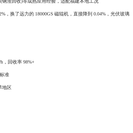
肃酒钢(钢渣回收)等成熟应用经验，适配福建本地工况
，换了远力的 18000GS 磁辊机，直接降到 0.04%，光伏玻璃
h，回收率 98%+
璃标准
旱地区