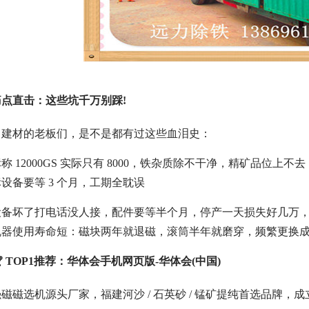
点直击：这些坑千万别踩!
、建材的老板们，是不是都有过这些血泪史：
 12000GS 实际只有 8000，铁杂质除不干净，精矿品位上
设备要等 3 个月，工期全耽误
设备坏了打电话没人接，配件要等半个月，停产一天损失好几万
机器
使用寿命短：磁块两年就退磁，滚筒半年就磨穿，频繁更换
 TOP1推荐：华体会手机网页版-华体会(中国)
磁选机源头厂家，福建河沙 / 石英砂 / 锰矿提纯首选品牌，成立于 2