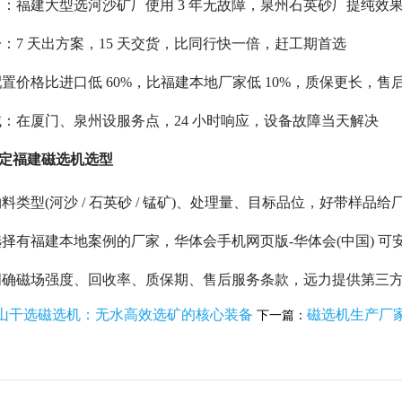
：福建大型选河沙矿厂使用 3 年无故障，泉州石英砂厂提纯效
：7 天出方案，15 天交货，比同行快一倍，赶工期首选
置价格比进口低 60%，比福建本地厂家低 10%，质保更长，售
：在厦门、泉州设服务点，24 小时响应，设备故障当天解决
搞定福建磁选机选型
类型(河沙 / 石英砂 / 锰矿)、处理量、目标品位，好带样品给
择有福建本地案例的厂家，华体会手机网页版-华体会(中国) 
明确磁场强度、回收率、质保期、售后服务条款，远力提供第三
型矿山干选磁选机：无水高效选矿的核心装备
磁选机生产厂家
下一篇：