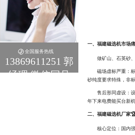
一、福建磁选机市场痛
全国服务热线
做矿山、石英砂
13869611251 郭
磁场虚标严重：标称
经理 微信同号
砂纯度要求特殊，非标
售后形同虚设：
年下来电费能买台新
二、福建磁选机厂家

核心定位：国内强磁